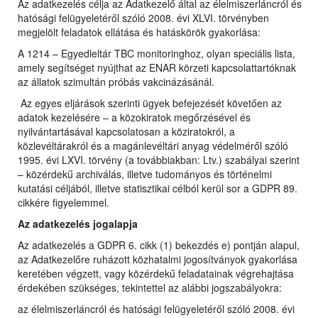
Az adatkezelés célja az Adatkezelő által az élelmiszerláncról és
hatósági felügyeletéről szóló 2008. évi XLVI. törvényben
megjelölt feladatok ellátása és hatáskörök gyakorlása:
A 1214 – Egyedleltár TBC monitoringhoz, olyan speciális lista,
amely segítséget nyújthat az ENAR körzeti kapcsolattartóknak
az állatok szimultán próbás vakcinázásánál.
Az egyes eljárások szerinti ügyek befejezését követően az
adatok kezelésére – a közokiratok megőrzésével és
nyilvántartásával kapcsolatosan a köziratokról, a
közlevéltárakról és a magánlevéltári anyag védelméről szóló
1995. évi LXVI. törvény (a továbbiakban: Ltv.) szabályai szerint
– közérdekű archiválás, illetve tudományos és történelmi
kutatási céljából, illetve statisztikai célból kerül sor a GDPR 89.
cikkére figyelemmel.
Az adatkezelés jogalapja
Az adatkezelés a GDPR 6. cikk (1) bekezdés e) pontján alapul,
az Adatkezelőre ruházott közhatalmi jogosítványok gyakorlása
keretében végzett, vagy közérdekű feladatainak végrehajtása
érdekében szükséges, tekintettel az alábbi jogszabályokra:
az élelmiszerláncról és hatósági felügyeletéről szóló 2008. évi