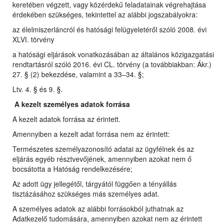
keretében végzett, vagy közérdekű feladatainak végrehajtása
érdekében szükséges, tekintettel az alábbi jogszabályokra:
az élelmiszerláncról és hatósági felügyeletéről szóló 2008. évi
XLVI. törvény
a hatósági eljárások vonatkozásában az általános közigazgatási
rendtartásról szóló 2016. évi CL. törvény (a továbbiakban: Ákr.)
27. § (2) bekezdése, valamint a 33–34. §;
Ltv. 4. § és 9. §.
A kezelt személyes adatok forrása
A kezelt adatok forrása az érintett.
Amennyiben a kezelt adat forrása nem az érintett:
Természetes személyazonosító adatai az ügyfélnek és az
eljárás egyéb résztvevőjének, amennyiben azokat nem ő
bocsátotta a Hatóság rendelkezésére;
Az adott ügy jellegétől, tárgyától függően a tényállás
tisztázásához szükséges más személyes adat.
A személyes adatok az alábbi forrásokból juthatnak az
Adatkezelő tudomására, amennyiben azokat nem az érintett