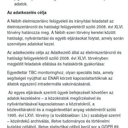
adatok.
Az adatkezelés célja
A Nébih élelmiszerlánc felügyeleti és irányítási feladatait az
élelmiszerláncról és hatósági felügyeletéről szóló 2008. évi XLVI.
törvény határozza meg. A Nébih ezen törvény keretei között
hatósági, nyilvántartási és egyéb eljárásokat folytat, amely során
személyes adatokat kezel.
Az adatkezelés célja az Adatkezelő által az élelmiszerláncról és
hatósági felügyeletéről szóló 2008. évi XLVI. törvényben
megjelölt feladatok ellátása és hatáskörök gyakorlása:
Egyedleltár TBC monitoringhoz, olyan speciális lista, amely
segítséget nyújthat az ENAR körzeti kapcsolattartóknak az
állatok egyszerű intradermális vakcinázásánál.
Az egyes eljárások szerinti ügyek befejezését követően az
adatok kezelésére – a közokiratok megőrzésével és
nyilvántartásával kapcsolatosan a köziratokról, a
közlevéltárakról és a magánlevéltári anyag védelméről szóló
1995. évi LXVI. törvény (a továbbiakban: Ltv.) szabályai szerint
– közérdekű archiválás, illetve tudományos és történelmi
kutatási céljából, illetve statisztikai célból kerül sor a GDPR 89.