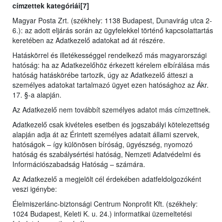
címzettek kategóriái[7]
Magyar Posta Zrt. (székhely: 1138 Budapest, Dunavirág utca 2-
6.): az adott eljárás során az ügyfelekkel történő kapcsolattartás
keretében az Adatkezelő adatokat ad át részére.
Hatáskörrel és illetékességgel rendelkező más magyarországi
hatóság: ha az Adatkezelőhöz érkezett kérelem elbírálása más
hatóság hatáskörébe tartozik, úgy az Adatkezelő átteszi a
személyes adatokat tartalmazó ügyet ezen hatósághoz az Ákr.
17. §-a alapján.
Az Adatkezelő nem továbbít személyes adatot más címzettnek.
Adatkezelő csak kivételes esetben és jogszabályi kötelezettség
alapján adja át az Érintett személyes adatait állami szervek,
hatóságok – így különösen bíróság, ügyészség, nyomozó
hatóság és szabálysértési hatóság, Nemzeti Adatvédelmi és
Információszabadság Hatóság – számára.
Az Adatkezelő a megjelölt cél érdekében adatfeldolgozóként
veszi igénybe:
Élelmiszerlánc-biztonsági Centrum Nonprofit Kft. (székhely:
1024 Budapest, Keleti K. u. 24.) informatikai üzemeltetési