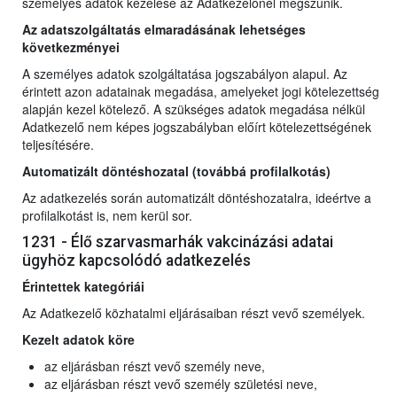
személyes adatok kezelése az Adatkezelőnél megszűnik.
Az adatszolgáltatás elmaradásának lehetséges
következményei
A személyes adatok szolgáltatása jogszabályon alapul. Az
érintett azon adatainak megadása, amelyeket jogi kötelezettség
alapján kezel kötelező. A szükséges adatok megadása nélkül
Adatkezelő nem képes jogszabályban előírt kötelezettségének
teljesítésére.
Automatizált döntéshozatal (továbbá profilalkotás)
Az adatkezelés során automatizált döntéshozatalra, ideértve a
profilalkotást is, nem kerül sor.
1231 - Élő szarvasmarhák vakcinázási adatai
ügyhöz kapcsolódó adatkezelés
Érintettek kategóriái
Az Adatkezelő közhatalmi eljárásaiban részt vevő személyek.
Kezelt adatok köre
az eljárásban részt vevő személy neve,
az eljárásban részt vevő személy születési neve,