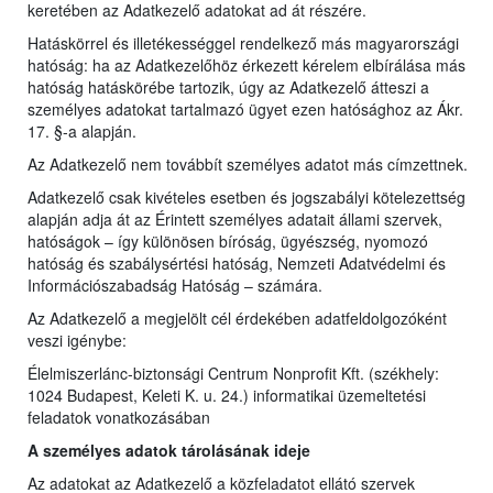
keretében az Adatkezelő adatokat ad át részére.
Hatáskörrel és illetékességgel rendelkező más magyarországi
hatóság: ha az Adatkezelőhöz érkezett kérelem elbírálása más
hatóság hatáskörébe tartozik, úgy az Adatkezelő átteszi a
személyes adatokat tartalmazó ügyet ezen hatósághoz az Ákr.
17. §-a alapján.
Az Adatkezelő nem továbbít személyes adatot más címzettnek.
Adatkezelő csak kivételes esetben és jogszabályi kötelezettség
alapján adja át az Érintett személyes adatait állami szervek,
hatóságok – így különösen bíróság, ügyészség, nyomozó
hatóság és szabálysértési hatóság, Nemzeti Adatvédelmi és
Információszabadság Hatóság – számára.
Az Adatkezelő a megjelölt cél érdekében adatfeldolgozóként
veszi igénybe:
Élelmiszerlánc-biztonsági Centrum Nonprofit Kft. (székhely:
1024 Budapest, Keleti K. u. 24.) informatikai üzemeltetési
feladatok vonatkozásában
A személyes adatok tárolásának ideje
Az adatokat az Adatkezelő a közfeladatot ellátó szervek