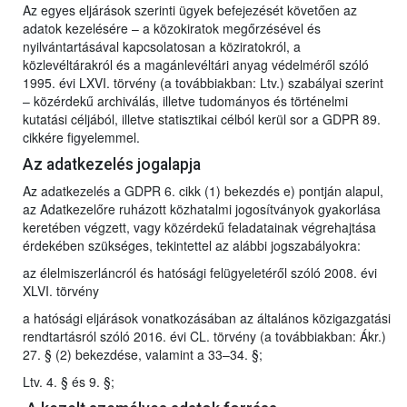
Az egyes eljárások szerinti ügyek befejezését követően az
adatok kezelésére – a közokiratok megőrzésével és
nyilvántartásával kapcsolatosan a köziratokról, a
közlevéltárakról és a magánlevéltári anyag védelméről szóló
1995. évi LXVI. törvény (a továbbiakban: Ltv.) szabályai szerint
– közérdekű archiválás, illetve tudományos és történelmi
kutatási céljából, illetve statisztikai célból kerül sor a GDPR 89.
cikkére figyelemmel.
Az adatkezelés jogalapja
Az adatkezelés a GDPR 6. cikk (1) bekezdés e) pontján alapul,
az Adatkezelőre ruházott közhatalmi jogosítványok gyakorlása
keretében végzett, vagy közérdekű feladatainak végrehajtása
érdekében szükséges, tekintettel az alábbi jogszabályokra:
az élelmiszerláncról és hatósági felügyeletéről szóló 2008. évi
XLVI. törvény
a hatósági eljárások vonatkozásában az általános közigazgatási
rendtartásról szóló 2016. évi CL. törvény (a továbbiakban: Ákr.)
27. § (2) bekezdése, valamint a 33–34. §;
Ltv. 4. § és 9. §;