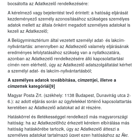
bocsátotta az Adatkezelő rendelkezésére:
A kérelmező vagy bejelentést tevő érintett: a hatóság eljárását
kezdeményező személy azonosításához szükséges személyes
adatok mellett az általa önként megadott személyes adatokat is
kezeli az Adatkezelő;
A Belügyminisztérium által vezetett személyi adat- és lakcím-
nyilvántartás: amennyiben az Adatkezelő valamely eljárásának
eredményes lefolytatásához szükség van a nyilatkozatára,
azonban az Adatkezelő rendelkezésére álló kapcsolattartási
címén nem elérhető, úgy az Adatkezelő adatszolgáltatást kérhet
a személyi adat- és lakcím-nyilvántartásból;
A személyes adatok továbbítása, címzettjei, illetve a
címzettek kategóriái[9]
Magyar Posta Zrt. (székhely: 1138 Budapest, Dunavirág utca 2-
6.): az adott eljárás során az ügyfelekkel történő kapcsolattartás
keretében az Adatkezelő adatokat ad át részére.
Hatáskörrel és illetékességgel rendelkező más magyarországi
hatóság: ha az Adatkezelőhöz érkezett kérelem elbírálása más
hatóság hatáskörébe tartozik, úgy az Adatkezelő átteszi a
személyes adatokat tartalmazó ügyet ezen hatósághoz az Ákr.