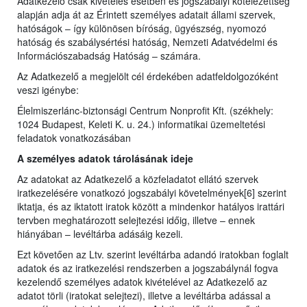
Adatkezelő csak kivételes esetben és jogszabályi kötelezettség
alapján adja át az Érintett személyes adatait állami szervek,
hatóságok – így különösen bíróság, ügyészség, nyomozó
hatóság és szabálysértési hatóság, Nemzeti Adatvédelmi és
Információszabadság Hatóság – számára.
Az Adatkezelő a megjelölt cél érdekében adatfeldolgozóként
veszi igénybe:
Élelmiszerlánc-biztonsági Centrum Nonprofit Kft. (székhely:
1024 Budapest, Keleti K. u. 24.) informatikai üzemeltetési
feladatok vonatkozásában
A személyes adatok tárolásának ideje
Az adatokat az Adatkezelő a közfeladatot ellátó szervek
iratkezelésére vonatkozó jogszabályi követelmények[6] szerint
iktatja, és az iktatott iratok között a mindenkor hatályos irattári
tervben meghatározott selejtezési időig, illetve – ennek
hiányában – levéltárba adásáig kezeli.
Ezt követően az Ltv. szerint levéltárba adandó iratokban foglalt
adatok és az iratkezelési rendszerben a jogszabálynál fogva
kezelendő személyes adatok kivételével az Adatkezelő az
adatot törli (iratokat selejtezi), illetve a levéltárba adással a