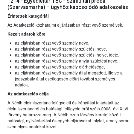
1214 - Egyedleltár TBC - Szimultán próba
(Szarvasmarha) – ügyhöz kapcsolódó adatkezelés
Érintettek kategóriái
Az Adatkezelő közhatalmi eljárásaiban részt vevő személyek.
Kezelt adatok köre
az eljárásban részt vevő személy neve,
az eljárásban részt vevő személy születési neve,
az eljárásban részt vevő személy születési helye, ideje,
az eljárásban részt vevő személy anyja születési neve,
az eljárásban részt vevő személy elérhetősége,
az eljárásban részt vevő személy által megadott, illetve a
jogszabály által esetlegesen előírt további személyes
adatok.
Az adatkezelés célja
A Nébih élelmiszerlánc felügyeleti és irányítási feladatait az
élelmiszerláncról és hatósági felügyeletéről szóló 2008. évi XLVI.
törvény határozza meg. A Nébih ezen törvény keretei között
hatósági, nyilvántartási és egyéb eljárásokat folytat, amely során
személyes adatokat kezel.