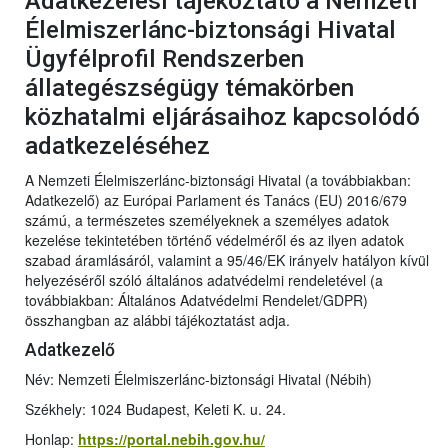
Adatkezelési tájékoztató a Nemzeti
Élelmiszerlánc-biztonsági Hivatal
Ügyfélprofil Rendszerben
állategészségügy témakörben
közhatalmi eljárásaihoz kapcsolódó
adatkezeléséhez
A Nemzeti Élelmiszerlánc-biztonsági Hivatal (a továbbiakban:
Adatkezelő) az Európai Parlament és Tanács (EU) 2016/679
számú, a természetes személyeknek a személyes adatok
kezelése tekintetében történő védelméről és az ilyen adatok
szabad áramlásáról, valamint a 95/46/EK irányelv hatályon kívül
helyezéséről szóló általános adatvédelmi rendeletével (a
továbbiakban: Általános Adatvédelmi Rendelet/GDPR)
összhangban az alábbi tájékoztatást adja.
Adatkezelő
Név: Nemzeti Élelmiszerlánc-biztonsági Hivatal (Nébih)
Székhely: 1024 Budapest, Keleti K. u. 24.
Honlap:
https://portal.nebih.gov.hu/