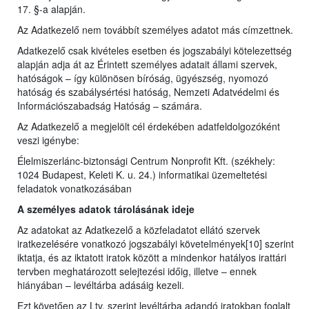
17. §-a alapján.
Az Adatkezelő nem továbbít személyes adatot más címzettnek.
Adatkezelő csak kivételes esetben és jogszabályi kötelezettség
alapján adja át az Érintett személyes adatait állami szervek,
hatóságok – így különösen bíróság, ügyészség, nyomozó
hatóság és szabálysértési hatóság, Nemzeti Adatvédelmi és
Információszabadság Hatóság – számára.
Az Adatkezelő a megjelölt cél érdekében adatfeldolgozóként
veszi igénybe:
Élelmiszerlánc-biztonsági Centrum Nonprofit Kft. (székhely:
1024 Budapest, Keleti K. u. 24.) informatikai üzemeltetési
feladatok vonatkozásában
A személyes adatok tárolásának ideje
Az adatokat az Adatkezelő a közfeladatot ellátó szervek
iratkezelésére vonatkozó jogszabályi követelmények[10] szerint
iktatja, és az iktatott iratok között a mindenkor hatályos irattári
tervben meghatározott selejtezési időig, illetve – ennek
hiányában – levéltárba adásáig kezeli.
Ezt követően az Ltv. szerint levéltárba adandó iratokban foglalt