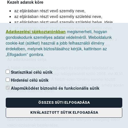
Kezelt adatok köre
az eljárásban részt vevő személy neve,
az eljárásban részt vevő személy születési neve,
az eljárásban részt vevő személy születési helye, ideje,
az eljárásban részt vevő személy anyja születési neve,
Adatkezelési tájékoztatónkban
megismerheti, hogyan
az eljárásban részt vevő személy elérhetősége,
gondoskodunk személyes adatai védelméről. Weboldalunk
az eljárásban részt vevő személy által megadott, illetve a
cookie-kat (sütiket) használ a jobb felhasználói élmény
jogszabály által esetlegesen előírt további személyes
érdekében, melynek biztosításához kérjük, kattintson az
adatok.
„Elfogadom” gombra.
Az adatkezelés célja
A Nébih élelmiszerlánc felügyeleti és irányítási feladatait az
Statisztikai célú sütik
élelmiszerláncról és hatósági felügyeletéről szóló 2008. évi XLVI.
törvény határozza meg. A Nébih ezen törvény keretei között
Hirdetési célú sütik
hatósági, nyilvántartási és egyéb eljárásokat folytat, amely során
Alapműködést biztosító és funkcionális sütik
személyes adatokat kezel.
Az adatkezelés célja az Adatkezelő által az élelmiszerláncról és
ÖSSZES SÜTI ELFOGADÁSA
hatósági felügyeletéről szóló 2008. évi XLVI. törvényben
megjelölt feladatok ellátása és hatáskörök gyakorlása:
KIVÁLASZTOTT SÜTIK ELFOGADÁSA
Szarvasmarha bőrcsomósodáskór és kéknyelv betegség elleni
vakcinázásának bejelentése.