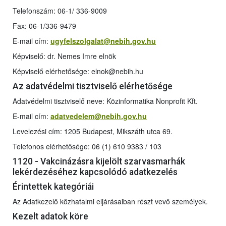
Telefonszám: 06-1/ 336-9009
Fax: 06-1/336-9479
E-mail cím:
ugyfelszolgalat@nebih.gov.hu
Képviselő: dr. Nemes Imre elnök
Képviselő elérhetősége: elnok@nebih.hu
Az adatvédelmi tisztviselő elérhetősége
Adatvédelmi tisztviselő neve: Közinformatika Nonprofit Kft.
E-mail cím:
adatvedelem@nebih.gov.hu
Levelezési cím: 1205 Budapest, Mikszáth utca 69.
Telefonos elérhetősége: 06 (1) 610 9383 / 103
1120 - Vakcinázásra kijelölt szarvasmarhák
lekérdezéséhez kapcsolódó adatkezelés
Érintettek kategóriái
Az Adatkezelő közhatalmi eljárásaiban részt vevő személyek.
Kezelt adatok köre