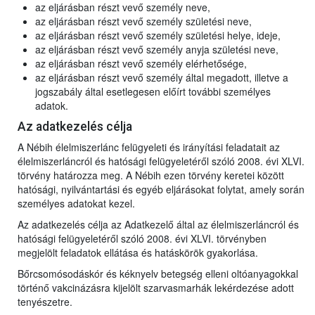
az eljárásban részt vevő személy neve,
az eljárásban részt vevő személy születési neve,
az eljárásban részt vevő személy születési helye, ideje,
az eljárásban részt vevő személy anyja születési neve,
az eljárásban részt vevő személy elérhetősége,
az eljárásban részt vevő személy által megadott, illetve a
jogszabály által esetlegesen előírt további személyes
adatok.
Az adatkezelés célja
A Nébih élelmiszerlánc felügyeleti és irányítási feladatait az
élelmiszerláncról és hatósági felügyeletéről szóló 2008. évi XLVI.
törvény határozza meg. A Nébih ezen törvény keretei között
hatósági, nyilvántartási és egyéb eljárásokat folytat, amely során
személyes adatokat kezel.
Az adatkezelés célja az Adatkezelő által az élelmiszerláncról és
hatósági felügyeletéről szóló 2008. évi XLVI. törvényben
megjelölt feladatok ellátása és hatáskörök gyakorlása.
Bőrcsomósodáskór és kéknyelv betegség elleni oltóanyagokkal
történő vakcinázásra kijelölt szarvasmarhák lekérdezése adott
tenyészetre.