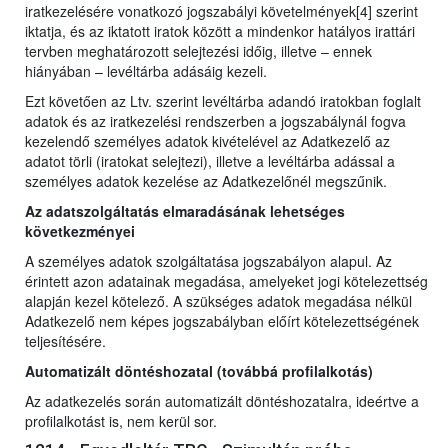
iratkezelésére vonatkozó jogszabályi követelmények[4] szerint
iktatja, és az iktatott iratok között a mindenkor hatályos irattári
tervben meghatározott selejtezési időig, illetve – ennek
hiányában – levéltárba adásáig kezeli.
Ezt követően az Ltv. szerint levéltárba adandó iratokban foglalt
adatok és az iratkezelési rendszerben a jogszabálynál fogva
kezelendő személyes adatok kivételével az Adatkezelő az
adatot törli (iratokat selejtezi), illetve a levéltárba adással a
személyes adatok kezelése az Adatkezelőnél megszűnik.
Az adatszolgáltatás elmaradásának lehetséges
következményei
A személyes adatok szolgáltatása jogszabályon alapul. Az
érintett azon adatainak megadása, amelyeket jogi kötelezettség
alapján kezel kötelező. A szükséges adatok megadása nélkül
Adatkezelő nem képes jogszabályban előírt kötelezettségének
teljesítésére.
Automatizált döntéshozatal (továbbá profilalkotás)
Az adatkezelés során automatizált döntéshozatalra, ideértve a
profilalkotást is, nem kerül sor.