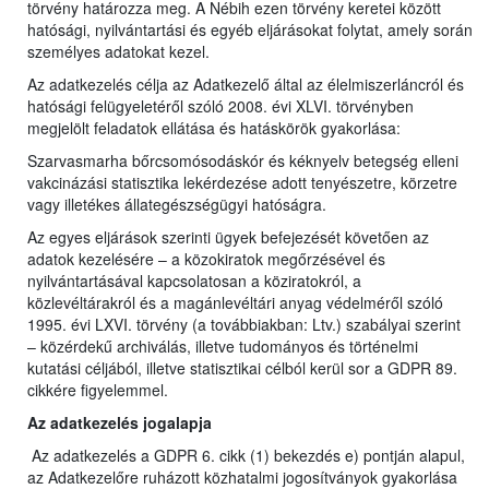
törvény határozza meg. A Nébih ezen törvény keretei között
hatósági, nyilvántartási és egyéb eljárásokat folytat, amely során
személyes adatokat kezel.
Az adatkezelés célja az Adatkezelő által az élelmiszerláncról és
hatósági felügyeletéről szóló 2008. évi XLVI. törvényben
megjelölt feladatok ellátása és hatáskörök gyakorlása:
Szarvasmarha bőrcsomósodáskór és kéknyelv betegség elleni
vakcinázási statisztika lekérdezése adott tenyészetre, körzetre
vagy illetékes állategészségügyi hatóságra.
Az egyes eljárások szerinti ügyek befejezését követően az
adatok kezelésére – a közokiratok megőrzésével és
nyilvántartásával kapcsolatosan a köziratokról, a
közlevéltárakról és a magánlevéltári anyag védelméről szóló
1995. évi LXVI. törvény (a továbbiakban: Ltv.) szabályai szerint
– közérdekű archiválás, illetve tudományos és történelmi
kutatási céljából, illetve statisztikai célból kerül sor a GDPR 89.
cikkére figyelemmel.
Az adatkezelés jogalapja
Az adatkezelés a GDPR 6. cikk (1) bekezdés e) pontján alapul,
az Adatkezelőre ruházott közhatalmi jogosítványok gyakorlása