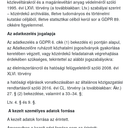
közlevéltárakról és a magánlevéltári anyag védelméről szóló
1995. évi LXVI. törvény (a továbbiakban: Ltv.) szabályai szerint
– közérdekű archiválás, illetve tudományos és történelmi
kutatási céljából, illetve statisztikai célból kerül sor a GDPR 89.
cikkére figyelemmel.
Az adatkezelés jogalapja
Az adatkezelés a GDPR 6. cikk (1) bekezdés e) pontján alapul,
az Adatkezelőre ruházott közhatalmi jogosítványok gyakorlása
keretében végzett, vagy közérdekű feladatainak végrehajtása
érdekében szükséges, tekintettel az alábbi jogszabályokra:
az élelmiszerláncról és hatósági felügyeletéről szóló 2008. évi
XLVI. törvény
a hatósági eljárások vonatkozásában az általános közigazgatási
rendtartásról szóló 2016. évi CL. törvény (a továbbiakban: Ákr.)
27. § (2) bekezdése, valamint a 33–34. §;
Ltv. 4. § és 9. §.
A kezelt személyes adatok forrása
A kezelt adatok forrása az érintett.
Amennyiben a kezelt adat forrása nem az érintett: