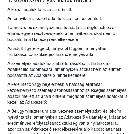
A kezelt személyes adatok forrása
A kezelt adatok forrása az érintett.
Amennyiben a kezelt adat forrása nem az érintett:
Természetes személyazonosító adatai az ügyfélnek és az
eljárás egyéb résztvevőjének, amennyiben azokat nem ő
bocsátotta a Hatóság rendelkezésére;
Az adott ügy jellegétől, tárgyától függően a tényállás
tisztázásához szükséges más személyes adat
A személyes adatok az alábbi forrásokból juthatnak az
Adatkezelő tudomására, amennyiben azokat nem az érintett
bocsátotta az Adatkezelő rendelkezésére:
A kérelmező vagy bejelentést: a hatóság eljárását
kezdeményező személy azonosításához szükséges személyes
adatok mellett az általa önként megadott személyes adatokat is
kezeli az Adatkezelő;
A Belügyminisztérium által vezetett személyi adat- és lakcím-
nyilvántartás: amennyiben az Adatkezelő valamely eljárásának
eredményes lefolytatásához szükség van a nyilatkozatára,
azonban az Adatkezelő rendelkezésére álló kapcsolattartási