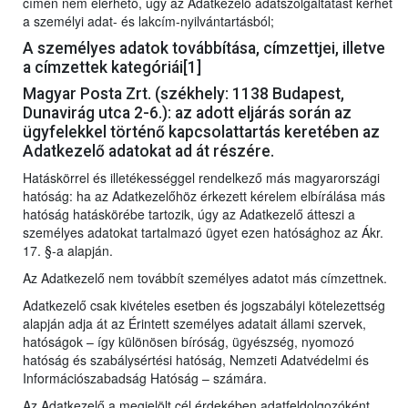
címén nem elérhető, úgy az Adatkezelő adatszolgáltatást kérhet
a személyi adat- és lakcím-nyilvántartásból;
A személyes adatok továbbítása, címzettjei, illetve
a címzettek kategóriái[1]
Magyar Posta Zrt. (székhely: 1138 Budapest,
Dunavirág utca 2-6.): az adott eljárás során az
ügyfelekkel történő kapcsolattartás keretében az
Adatkezelő adatokat ad át részére.
Hatáskörrel és illetékességgel rendelkező más magyarországi
hatóság: ha az Adatkezelőhöz érkezett kérelem elbírálása más
hatóság hatáskörébe tartozik, úgy az Adatkezelő átteszi a
személyes adatokat tartalmazó ügyet ezen hatósághoz az Ákr.
17. §-a alapján.
Az Adatkezelő nem továbbít személyes adatot más címzettnek.
Adatkezelő csak kivételes esetben és jogszabályi kötelezettség
alapján adja át az Érintett személyes adatait állami szervek,
hatóságok – így különösen bíróság, ügyészség, nyomozó
hatóság és szabálysértési hatóság, Nemzeti Adatvédelmi és
Információszabadság Hatóság – számára.
Az Adatkezelő a megjelölt cél érdekében adatfeldolgozóként