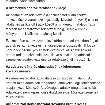
feladatok vonatkozásában
A személyes adatok tárolásának ideje
Az adatokat az Adatkezelő a közfeladatot ellátó szervek
iratkezelésére vonatkozó jogszabályi követelmények[8] szerint
iktatja, és az iktatott iratok között a mindenkor hatályos irattári
tervben meghatározott selejtezési időig, illetve – ennek
hiányában – levéltárba adásáig kezeli.
Ezt követően az Ltv. szerint levéltárba adandó iratokban foglalt
adatok és az iratkezelési rendszerben a jogszabálynál fogva
kezelendő személyes adatok kivételével az Adatkezelő az
adatot törli (iratokat selejtezi), illetve a levéltárba adással a
személyes adatok kezelése az Adatkezelőnél megszűnik.
Az adatszolgáltatás elmaradásának lehetséges
következményei
A személyes adatok szolgáltatása jogszabályon alapul. Az
érintett azon adatainak megadása, amelyeket jogi kötelezettség
alapján kezel kötelező. A szükséges adatok megadása nélkül
Adatkezelő nem képes jogszabályban előírt kötelezettségének
teljesítésére.
Automatizált döntéshozatal (továbbá profilalkotás)