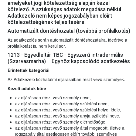
amelyeket jogi kötelezettség alapján kezel
kötelező. A szükséges adatok megadása nélkül
Adatkezelő nem képes jogszabályban előírt
kötelezettségének teljesítésére.
Automatizált döntéshozatal (továbbá profilalkotás)
Az adatkezelés során automatizált döntéshozatalra, ideértve a
profilalkotást is, nem kerül sor.
1213 - Egyedleltár TBC - Egyszerű intradermális
(Szarvasmarha) – ügyhöz kapcsolódó adatkezelés
Érintettek kategóriái
Az Adatkezelő közhatalmi eljárásaiban részt vevő személyek.
Kezelt adatok köre
az eljárásban részt vevő személy neve,
az eljárásban részt vevő személy születési neve,
az eljárásban részt vevő személy születési helye, ideje,
az eljárásban részt vevő személy anyja születési neve,
az eljárásban részt vevő személy elérhetősége,
az eljárásban részt vevő személy által megadott, illetve a
jogszabály által esetlegesen előírt további személyes