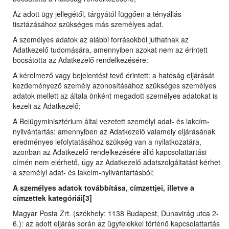
Az adott ügy jellegétől, tárgyától függően a tényállás
tisztázásához szükséges más személyes adat.
A személyes adatok az alábbi forrásokból juthatnak az
Adatkezelő tudomására, amennyiben azokat nem az érintett
bocsátotta az Adatkezelő rendelkezésére:
A kérelmező vagy bejelentést tevő érintett: a hatóság eljárását
kezdeményező személy azonosításához szükséges személyes
adatok mellett az általa önként megadott személyes adatokat is
kezeli az Adatkezelő;
A Belügyminisztérium által vezetett személyi adat- és lakcím-
nyilvántartás: amennyiben az Adatkezelő valamely eljárásának
eredményes lefolytatásához szükség van a nyilatkozatára,
azonban az Adatkezelő rendelkezésére álló kapcsolattartási
címén nem elérhető, úgy az Adatkezelő adatszolgáltatást kérhet
a személyi adat- és lakcím-nyilvántartásból;
A személyes adatok továbbítása, címzettjei, illetve a
címzettek kategóriái[3]
Magyar Posta Zrt. (székhely: 1138 Budapest, Dunavirág utca 2-
6.): az adott eljárás során az ügyfelekkel történő kapcsolattartás