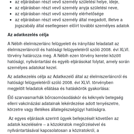
az eljárásban részt vevő személy születési helye, ideje,
az eljárásban részt vevő személy anyja születési neve,
az eljárásban részt vevő személy elérhetősége
az eljárásban részt vevő személy által megadott, illetve a
jogszabály által esetlegesen előírt további személyes adatok
Az adatkezelés célja
A Nébih élelmiszerlánc felügyeleti és irányítási feladatait az
élelmiszerláncról és hatósági felügyeletéről szóló 2008. évi XLVI.
törvény határozza meg. A Nébih ezen törvény keretei között
hatósági, nyilvántartási és egyéb eljárásokat folytat, amely során
személyes adatokat kezel.
Az adatkezelés célja az Adatkezelő által az élelmiszerláncról és
hatósági felügyeletéről szóló 2008. évi XLVI. törvényben
megjelölt feladatok ellátása és hatáskörök gyakorlása:
Élő szarvasmarhák bőrcsomósodáskór és kéknyelv betegség
elleni vakcinázási adatainak lekérdezése adott tenyészetre,
körzetre vagy illetékes állategészségügyi hatóságra.
Az egyes eljárások szerinti ügyek befejezését követően az
adatok kezelésére – a közokiratok megőrzésével és
nyilvántartásával kapcsolatosan a köziratokról, a