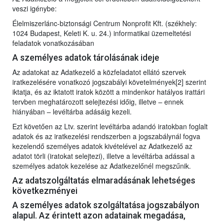
veszi igénybe:
Élelmiszerlánc-biztonsági Centrum Nonprofit Kft. (székhely:
1024 Budapest, Keleti K. u. 24.) informatikai üzemeltetési
feladatok vonatkozásában
A személyes adatok tárolásának ideje
Az adatokat az Adatkezelő a közfeladatot ellátó szervek
iratkezelésére vonatkozó jogszabályi követelmények[2] szerint
iktatja, és az iktatott iratok között a mindenkor hatályos irattári
tervben meghatározott selejtezési időig, illetve – ennek
hiányában – levéltárba adásáig kezeli.
Ezt követően az Ltv. szerint levéltárba adandó iratokban foglalt
adatok és az iratkezelési rendszerben a jogszabálynál fogva
kezelendő személyes adatok kivételével az Adatkezelő az
adatot törli (iratokat selejtezi), illetve a levéltárba adással a
személyes adatok kezelése az Adatkezelőnél megszűnik.
Az adatszolgáltatás elmaradásának lehetséges
következményei
A személyes adatok szolgáltatása jogszabályon
alapul. Az érintett azon adatainak megadása,