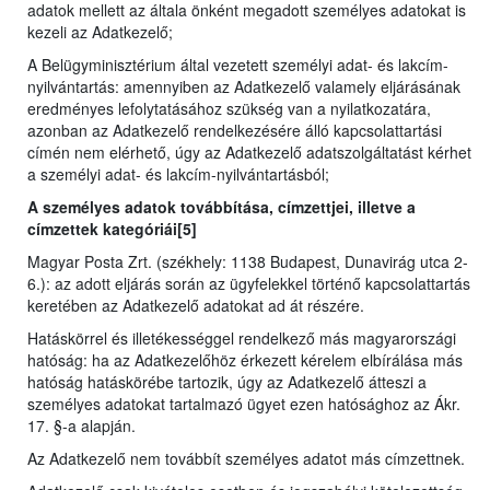
adatok mellett az általa önként megadott személyes adatokat is
kezeli az Adatkezelő;
A Belügyminisztérium által vezetett személyi adat- és lakcím-
nyilvántartás: amennyiben az Adatkezelő valamely eljárásának
eredményes lefolytatásához szükség van a nyilatkozatára,
azonban az Adatkezelő rendelkezésére álló kapcsolattartási
címén nem elérhető, úgy az Adatkezelő adatszolgáltatást kérhet
a személyi adat- és lakcím-nyilvántartásból;
A személyes adatok továbbítása, címzettjei, illetve a
címzettek kategóriái[5]
Magyar Posta Zrt. (székhely: 1138 Budapest, Dunavirág utca 2-
6.): az adott eljárás során az ügyfelekkel történő kapcsolattartás
keretében az Adatkezelő adatokat ad át részére.
Hatáskörrel és illetékességgel rendelkező más magyarországi
hatóság: ha az Adatkezelőhöz érkezett kérelem elbírálása más
hatóság hatáskörébe tartozik, úgy az Adatkezelő átteszi a
személyes adatokat tartalmazó ügyet ezen hatósághoz az Ákr.
17. §-a alapján.
Az Adatkezelő nem továbbít személyes adatot más címzettnek.