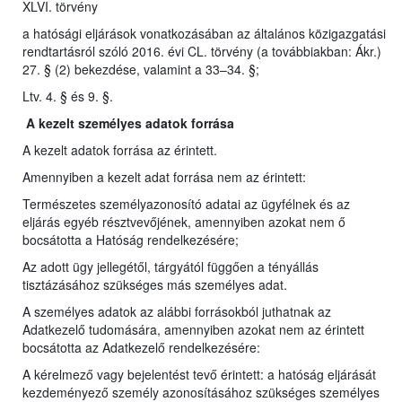
XLVI. törvény
a hatósági eljárások vonatkozásában az általános közigazgatási
rendtartásról szóló 2016. évi CL. törvény (a továbbiakban: Ákr.)
27. § (2) bekezdése, valamint a 33–34. §;
Ltv. 4. § és 9. §.
A kezelt személyes adatok forrása
A kezelt adatok forrása az érintett.
Amennyiben a kezelt adat forrása nem az érintett:
Természetes személyazonosító adatai az ügyfélnek és az
eljárás egyéb résztvevőjének, amennyiben azokat nem ő
bocsátotta a Hatóság rendelkezésére;
Az adott ügy jellegétől, tárgyától függően a tényállás
tisztázásához szükséges más személyes adat.
A személyes adatok az alábbi forrásokból juthatnak az
Adatkezelő tudomására, amennyiben azokat nem az érintett
bocsátotta az Adatkezelő rendelkezésére:
A kérelmező vagy bejelentést tevő érintett: a hatóság eljárását
kezdeményező személy azonosításához szükséges személyes