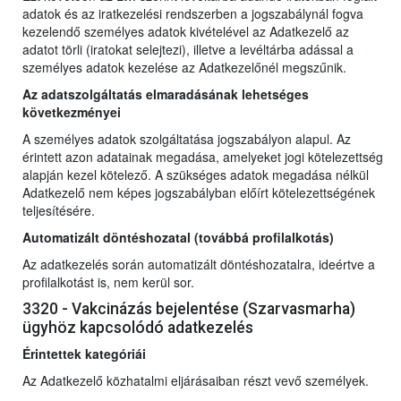
adatok és az iratkezelési rendszerben a jogszabálynál fogva
kezelendő személyes adatok kivételével az Adatkezelő az
adatot törli (iratokat selejtezi), illetve a levéltárba adással a
személyes adatok kezelése az Adatkezelőnél megszűnik.
Az adatszolgáltatás elmaradásának lehetséges
következményei
A személyes adatok szolgáltatása jogszabályon alapul. Az
érintett azon adatainak megadása, amelyeket jogi kötelezettség
alapján kezel kötelező. A szükséges adatok megadása nélkül
Adatkezelő nem képes jogszabályban előírt kötelezettségének
teljesítésére.
Automatizált döntéshozatal (továbbá profilalkotás)
Az adatkezelés során automatizált döntéshozatalra, ideértve a
profilalkotást is, nem kerül sor.
3320 - Vakcinázás bejelentése (Szarvasmarha)
ügyhöz kapcsolódó adatkezelés
Érintettek kategóriái
Az Adatkezelő közhatalmi eljárásaiban részt vevő személyek.