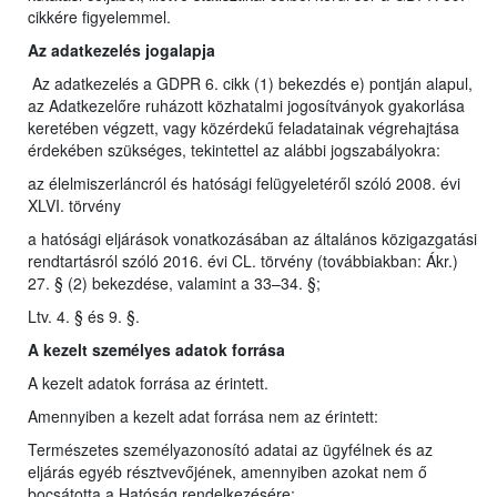
cikkére figyelemmel.
Az adatkezelés jogalapja
Az adatkezelés a GDPR 6. cikk (1) bekezdés e) pontján alapul,
az Adatkezelőre ruházott közhatalmi jogosítványok gyakorlása
keretében végzett, vagy közérdekű feladatainak végrehajtása
érdekében szükséges, tekintettel az alábbi jogszabályokra:
az élelmiszerláncról és hatósági felügyeletéről szóló 2008. évi
XLVI. törvény
a hatósági eljárások vonatkozásában az általános közigazgatási
rendtartásról szóló 2016. évi CL. törvény (továbbiakban: Ákr.)
27. § (2) bekezdése, valamint a 33–34. §;
Ltv. 4. § és 9. §.
A kezelt személyes adatok forrása
A kezelt adatok forrása az érintett.
Amennyiben a kezelt adat forrása nem az érintett:
Természetes személyazonosító adatai az ügyfélnek és az
eljárás egyéb résztvevőjének, amennyiben azokat nem ő
bocsátotta a Hatóság rendelkezésére;