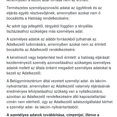
Természetes személyazonosító adatai az ügyfélnek és az
eljárás egyéb résztvevőjének, amennyiben azokat nem ő
bocsátotta a Hatóság rendelkezésére;
Az adott ügy jellegétől, tárgyától függően a tényállás
tisztázásához szükséges más személyes adat.
A személyes adatok az alábbi forrásokból juthatnak az
Adatkezelő tudomására, amennyiben azokat nem az érintett
bocsátotta az Adatkezelő rendelkezésére:
A kérelmező vagy bejelentést tevő érintett: a hatóság eljárását
kezdeményező személy azonosításához szükséges személyes
adatok mellett az általa önként megadott személyes adatokat is
kezeli az Adatkezelő;
A Belügyminisztérium által vezetett személyi adat- és lakcím-
nyilvántartás: amennyiben az Adatkezelő valamely eljárásának
eredményes lefolytatásához szükség van a nyilatkozatára,
azonban az Adatkezelő rendelkezésére álló kapcsolattartási
címén nem elérhető, úgy az Adatkezelő adatszolgáltatást kérhet
a személyi adat- és lakcím-nyilvántartásból;
A személyes adatok továbbítása, címzettjei, illetve a