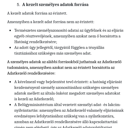
A kezelt személyes adatok forrása
A kezelt adatok forrása az érintett.
Amennyiben a kezelt adat forrása nem az érintett:
Természetes személyazonosító adatai az ügyfélnek és az eljárás
egyéb résztvevőjének, amennyiben azokat nem ő bocsátotta a
Hatóság rendelkezésére;
Az adott ügy jellegétől, tárgyától függően a tényállás
tisztázásához szükséges más személyes adat.
A személyes adatok az alábbi forrásokból juthatnak az Adatkezelő
tudomására, amennyiben azokat nem az érintett bocsátotta az
Adatkezelő rendelkezésére:
A kérelmező vagy bejelentést tevő érintett: a hatóság eljárását
kezdeményező személy azonosításához szükséges személyes
adatok mellett az általa önként megadott személyes adatokat
is kezeli az Adatkezelő;
A Belügyminisztérium által vezetett személyi adat- és lakcím-
nyilvántartás: amennyiben az Adatkezelő valamely eljárásának
eredményes lefolytatásához szükség van a nyilatkozatára,
azonban az Adatkezelő rendelkezésére álló kapcsolattartási
címén nem elérhető, úgy az Adatkezelő adatszolgáltatást