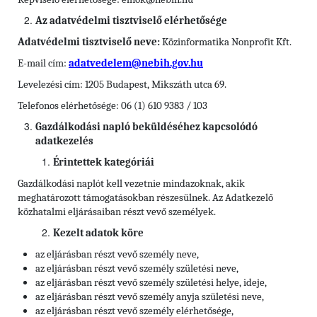
Az adatvédelmi tisztviselő elérhetősége
Adatvédelmi tisztviselő neve:
Közinformatika Nonprofit Kft.
E-mail cím:
adatvedelem@nebih.gov.hu
Levelezési cím: 1205 Budapest, Mikszáth utca 69.
Telefonos elérhetősége: 06 (1) 610 9383 / 103
Gazdálkodási napló beküldéséhez kapcsolódó
adatkezelés
Érintettek kategóriái
Gazdálkodási naplót kell vezetnie mindazoknak, akik
meghatározott támogatásokban részesülnek. Az Adatkezelő
közhatalmi eljárásaiban részt vevő személyek.
Kezelt adatok köre
az eljárásban részt vevő személy neve,
az eljárásban részt vevő személy születési neve,
az eljárásban részt vevő személy születési helye, ideje,
az eljárásban részt vevő személy anyja születési neve,
az eljárásban részt vevő személy elérhetősége,