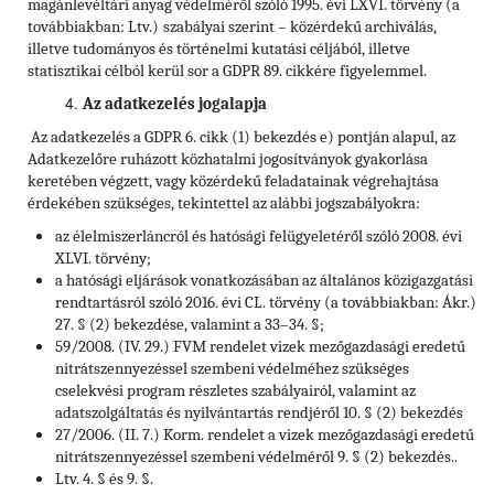
magánlevéltári anyag védelméről szóló 1995. évi LXVI. törvény (a
továbbiakban: Ltv.)
szabályai szerint – közérdekű archiválás,
illetve tudományos és történelmi kutatási céljából, illetve
statisztikai célból kerül sor a GDPR 89. cikkére figyelemmel.
Az adatkezelés jogalapja
Az adatkezelés a GDPR 6. cikk (1) bekezdés e) pontján alapul, az
Adatkezelőre ruházott közhatalmi jogosítványok gyakorlása
keretében végzett, vagy közérdekű feladatainak végrehajtása
érdekében szükséges, tekintettel az alábbi jogszabályokra:
az élelmiszerláncról és hatósági felügyeletéről szóló 2008. évi
XLVI. törvény;
a hatósági eljárások vonatkozásában az általános közigazgatási
rendtartásról szóló 2016. évi CL. törvény (a továbbiakban: Ákr.)
27. § (2) bekezdése, valamint a 33–34. §;
59/2008. (IV. 29.) FVM rendelet vizek mezőgazdasági eredetű
nitrátszennyezéssel szembeni védelméhez szükséges
cselekvési program részletes szabályairól, valamint az
adatszolgáltatás és nyilvántartás rendjéről 10. § (2) bekezdés
27/2006. (II. 7.) Korm. rendelet a vizek mezőgazdasági eredetű
nitrátszennyezéssel szembeni védelméről 9. § (2) bekezdés..
Ltv. 4. § és 9. §.