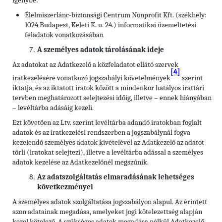
igénybe:
Élelmiszerlánc-biztonsági Centrum Nonprofit Kft. (székhely:
1024 Budapest, Keleti K. u. 24.) informatikai üzemeltetési
feladatok vonatkozásában
A személyes adatok tárolásának ideje
Az adatokat az Adatkezelő a közfeladatot ellátó szervek
[4]
iratkezelésére vonatkozó jogszabályi követelmények
szerint
iktatja, és az iktatott iratok között a mindenkor hatályos irattári
tervben meghatározott selejtezési időig, illetve – ennek hiányában
– levéltárba adásáig kezeli.
Ezt követően az Ltv. szerint levéltárba adandó iratokban foglalt
adatok és az iratkezelési rendszerben a jogszabálynál fogva
kezelendő személyes adatok kivételével az Adatkezelő az adatot
törli (iratokat selejtezi), illetve a levéltárba adással a személyes
adatok kezelése az Adatkezelőnél megszűnik.
Az adatszolgáltatás elmaradásának lehetséges
következményei
A személyes adatok szolgáltatása jogszabályon alapul. Az érintett
azon adatainak megadása, amelyeket jogi kötelezettség alapján
kezel kötelező. A szükséges adatok megadása nélkül Adatkezelő