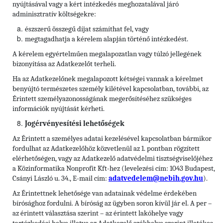
nyújtásával vagy a kért intézkedés meghozatalával járó
adminisztratív költségekre:
észszerű összegű díjat számíthat fel, vagy
megtagadhatja a kérelem alapján történő intézkedést.
A kérelem egyértelműen megalapozatlan vagy túlzó jellegének
bizonyítása az Adatkezelőt terheli.
Ha az Adatkezelőnek megalapozott kétségei vannak a kérelmet
benyújtó természetes személy kilétével kapcsolatban, további, az
Érintett személyazonosságának megerősítéséhez szükséges
információk nyújtását kérheti.
Jogérvényesítési lehetőségek
Az Érintett a személyes adatai kezelésével kapcsolatban bármikor
fordulhat az Adatkezelőhöz közvetlenül az 1. pontban rögzített
elérhetőségen, vagy az Adatkezelő adatvédelmi tisztségviselőjéhez
a Közinformatika Nonprofit Kft-hez (levelezési cím: 1043 Budapest,
Csányi László u. 34., E-mail cím:
adatvedelem@nebih.gov.hu
).
Az Érintettnek lehetősége van adatainak védelme érdekében
bírósághoz fordulni. A bíróság az ügyben soron kívül jár el. A per –
az érintett választása szerint – az érintett lakóhelye vagy