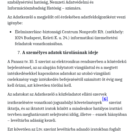
szabálysértési hatóság, Nemzeti Adatvédelmi és
Információszabadság Hatóság – számára.
Az Adatkezelő a megjelölt cél érdekében adatfeldolgozóként veszi
igénybe:
Élelmiszerlánc-biztonsági Centrum Nonprofit Kft. (székhely:
1024 Budapest, Keleti K. u. 24.) informatikai üzemeltetési
feladatok vonatkozásában.
A személyes adatok tárolásának ideje
A Panasz tv. 10. § szerint az elektronikus rendszerben a közérdekű
bejelentéssel, az az alapján folytatott vizsgálattal és a megtett
intézkedésekkel kapcsolatos adatokat az utolsó vizsgálati
cselekmény vagy intézkedés befejezésétől számított öt évig meg
kell őrizni, azt követően törölni kell.
Az adatokat az Adatkezelő a közfeladatot ellátó szervek
[6]
iratkezelésére vonatkozó jogszabályi követelmények
szerint
iktatja, és az iktatott iratok között a mindenkor hatályos irattári
tervben meghatározott selejtezési időig, illetve – ennek hiányában
– levéltárba adásáig kezeli.
Ezt követően az Ltv. szerint levéltárba adandó iratokban foglalt