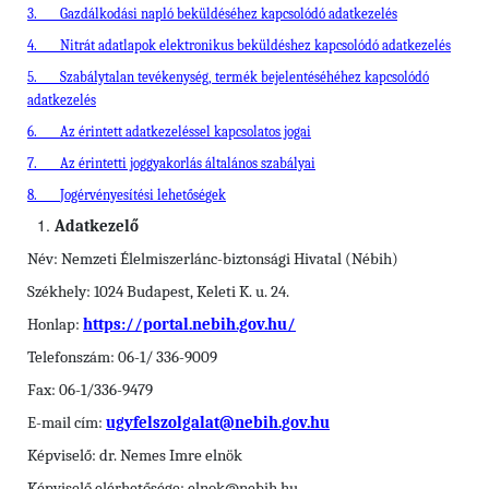
3.
Gazdálkodási napló beküldéséhez kapcsolódó adatkezelés
4.
Nitrát adatlapok elektronikus beküldéshez kapcsolódó adatkezelés
5.
Szabálytalan tevékenység, termék bejelentéséhéhez kapcsolódó
adatkezelés
6.
Az érintett adatkezeléssel kapcsolatos jogai
7.
Az érintetti joggyakorlás általános szabályai
8.
Jogérvényesítési lehet
ő
s
é
gek
Adatkezelő
Név: Nemzeti Élelmiszerlánc-biztonsági Hivatal (Nébih)
Székhely: 1024 Budapest, Keleti K. u. 24.
Honlap:
https://portal.nebih.gov.hu/
Telefonszám: 06-1/ 336-9009
Fax: 06-1/336-9479
E-mail cím:
ugyfelszolgalat@nebih.gov.hu
Képviselő: dr. Nemes Imre elnök
Képviselő elérhetősége: elnok@nebih.hu