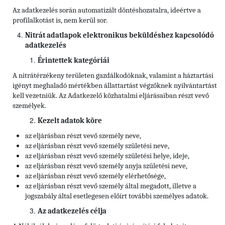
Az adatkezelés során automatizált döntéshozatalra, ideértve a
profilalkotást is, nem kerül sor.
Nitrát adatlapok elektronikus beküldéshez kapcsolódó
adatkezelés
Érintettek kategóriái
A nitrátérzékeny területen gazdálkodóknak, valamint a háztartási
igényt meghaladó mértékben állattartást végzőknek nyilvántartást
kell vezetniük. Az Adatkezelő közhatalmi eljárásaiban részt vevő
személyek.
Kezelt adatok köre
az eljárásban részt vevő személy neve,
az eljárásban részt vevő személy születési neve,
az eljárásban részt vevő személy születési helye, ideje,
az eljárásban részt vevő személy anyja születési neve,
az eljárásban részt vevő személy elérhetősége,
az eljárásban részt vevő személy által megadott, illetve a
jogszabály által esetlegesen előírt további személyes adatok.
Az adatkezelés célja