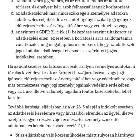
az adatkezelés jogellenes, és az érintett ellenzi az adatok
törlését, és ehelyett kéri azok felhasználásának korlátozását;
az adatkezelőnek már nincs szüksége a személyes adatokra
adatkezelés céljából, de az érintett igényli azokat jogi igények
előterjesztéséhez, érvényesítéséhez vagy védelméhez; vagy
az érintett a GDPR 21. cikk (1) bekezdése szerint tiltakozott az
adatkezelés ellen; ez esetben a korlátozás arra az időtartamra
vonatkozik, amíg megállapításra nem kerül, hogy az adatkezelő
jogos indokai elsőbbséget élveznek-e az érintett jogos
indokaival szemben.
Ha az adatkezelés korlátozás alá esik, az ilyen személyes adatokat a
tárolás kivételével csak az Érintett hozzájárulásával, vagy jogi
igények előterjesztéséhez, érvényesítéséhez vagy védelméhez, vagy
más természetes vagy jogi személy jogainak védelme érdekében,
vagy az Unió, illetve valamely tagállam fontos közérdekéből lehet
kezelni.
Továbbá hatósági eljárásban az Ákr. 28. § alapján indokolt esetben
az Adatkezelő kérelemre vagy hivatalból elrendeli az ügyfél illetve
az eljárás egyéb résztvevője természetes személyazonosító
adatainak és lakcímének zárt kezelését, ha
őt az eljárásban való közreműködése miatt súlyosan hátrányos