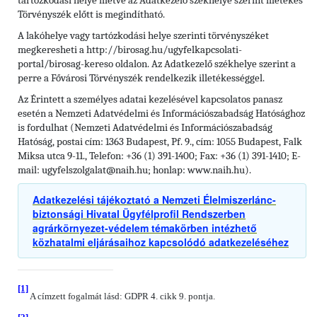
tartózkodási helye illetve az Adatkezelő székhelye szerint illetékes
Törvényszék előtt is megindítható.
A lakóhelye vagy tartózkodási helye szerinti törvényszéket
megkeresheti a http://birosag.hu/ugyfelkapcsolati-
portal/birosag-kereso oldalon. Az Adatkezelő székhelye szerint a
perre a Fővárosi Törvényszék rendelkezik illetékességgel.
Az Érintett a személyes adatai kezelésével kapcsolatos panasz
esetén a Nemzeti Adatvédelmi és Információszabadság Hatósághoz
is fordulhat (Nemzeti Adatvédelmi és Információszabadság
Hatóság, postai cím: 1363 Budapest, Pf. 9., cím: 1055 Budapest, Falk
Miksa utca 9-11., Telefon: +36 (1) 391-1400; Fax: +36 (1) 391-1410; E-
mail: ugyfelszolgalat@naih.hu; honlap: www.naih.hu).
Adatkezelési tájékoztató a Nemzeti Élelmiszerlánc-
biztonsági Hivatal Ügyfélprofil Rendszerben
agrárkörnyezet-védelem témakörben intézhető
közhatalmi eljárásaihoz kapcsolódó adatkezeléséhez
[1]
A címzett fogalmát lásd: GDPR 4. cikk 9. pontja.