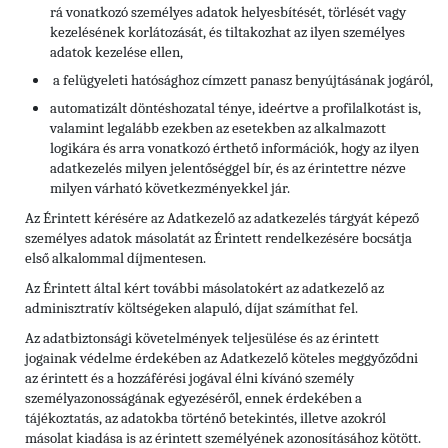
rá vonatkozó személyes adatok helyesbítését, törlését vagy
kezelésének korlátozását, és tiltakozhat az ilyen személyes
adatok kezelése ellen,
a felügyeleti hatósághoz címzett panasz benyújtásának jogáról,
automatizált döntéshozatal ténye, ideértve a profilalkotást is,
valamint legalább ezekben az esetekben az alkalmazott
logikára és arra vonatkozó érthető információk, hogy az ilyen
adatkezelés milyen jelentőséggel bír, és az érintettre nézve
milyen várható következményekkel jár.
Az Érintett kérésére az Adatkezelő az adatkezelés tárgyát képező
személyes adatok másolatát az Érintett rendelkezésére bocsátja
első alkalommal díjmentesen.
Az Érintett által kért további másolatokért az adatkezelő az
adminisztratív költségeken alapuló, díjat számíthat fel.
Az adatbiztonsági követelmények teljesülése és az érintett
jogainak védelme érdekében az Adatkezelő köteles meggyőződni
az érintett és a hozzáférési jogával élni kívánó személy
személyazonosságának egyezéséről, ennek érdekében a
tájékoztatás, az adatokba történő betekintés, illetve azokról
másolat kiadása is az érintett személyének azonosításához kötött.