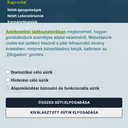
Kapcsolat
Nébih Igazgatóságok
Nébih Laboratóriumok
Kormányhivatalok
Sajtókapcsolat
Adatkezelési tájékoztatónkban
megismerheti, hogyan
Ügyfélszolgálat
gondoskodunk személyes adatai védelméről. Weboldalunk
Hatósági jogsegély
cookie-kat (sütiket) használ a jobb felhasználói élmény
Élelmiszermentő Központ
érdekében, melynek biztosításához kérjük, kattintson az
Hírlevél feliratkozás
„Elfogadom” gombra.
Gyakori kérdések
Statisztikai célú sütik
Élelmiszer
Hirdetési célú sütik
Állat
Alapműködést biztosító és funkcionális sütik
Növény
Laboratóriumok
Labor/Egyéb
ÖSSZES SÜTI ELFOGADÁSA
KIVÁLASZTOTT SÜTIK ELFOGADÁSA