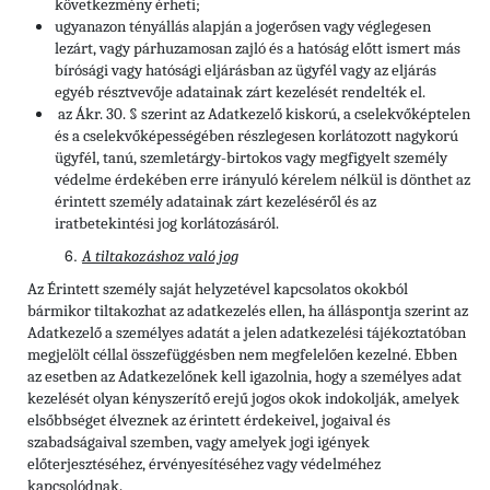
következmény érheti;
ugyanazon tényállás alapján a jogerősen vagy véglegesen
lezárt, vagy párhuzamosan zajló és a hatóság előtt ismert más
bírósági vagy hatósági eljárásban az ügyfél vagy az eljárás
egyéb résztvevője adatainak zárt kezelését rendelték el.
az Ákr. 30. § szerint az Adatkezelő kiskorú, a cselekvőképtelen
és a cselekvőképességében részlegesen korlátozott nagykorú
ügyfél, tanú, szemletárgy-birtokos vagy megfigyelt személy
védelme érdekében erre irányuló kérelem nélkül is dönthet az
érintett személy adatainak zárt kezeléséről és az
iratbetekintési jog korlátozásáról.
A tiltakozáshoz való jog
Az Érintett személy saját helyzetével kapcsolatos okokból
bármikor tiltakozhat az adatkezelés ellen, ha álláspontja szerint az
Adatkezelő a személyes adatát a jelen adatkezelési tájékoztatóban
megjelölt céllal összefüggésben nem megfelelően kezelné. Ebben
az esetben az Adatkezelőnek kell igazolnia, hogy a személyes adat
kezelését olyan kényszerítő erejű jogos okok indokolják, amelyek
elsőbbséget élveznek az érintett érdekeivel, jogaival és
szabadságaival szemben, vagy amelyek jogi igények
előterjesztéséhez, érvényesítéséhez vagy védelméhez
kapcsolódnak.