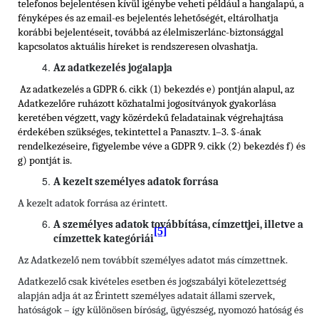
telefonos bejelentésen kívül igénybe veheti például a hangalapú, a
fényképes és az email-es bejelentés lehetőségét, eltárolhatja
korábbi bejelentéseit, továbbá az élelmiszerlánc-biztonsággal
kapcsolatos aktuális híreket is rendszeresen olvashatja.
Az adatkezelés jogalapja
Az adatkezelés a GDPR 6. cikk (1) bekezdés e) pontján alapul, az
Adatkezelőre ruházott közhatalmi jogosítványok gyakorlása
keretében végzett, vagy közérdekű feladatainak végrehajtása
érdekében szükséges, tekintettel a Panasztv. 1–3. §-ának
rendelkezéseire, figyelembe véve a GDPR 9. cikk (2) bekezdés f) és
g) pontját is.
A kezelt személyes adatok forrása
A kezelt adatok forrása az érintett.
A személyes adatok továbbítása, címzettjei, illetve a
[5]
címzettek kategóriái
Az Adatkezelő nem továbbít személyes adatot más címzettnek.
Adatkezelő csak kivételes esetben és jogszabályi kötelezettség
alapján adja át az Érintett személyes adatait állami szervek,
hatóságok – így különösen bíróság, ügyészség, nyomozó hatóság és