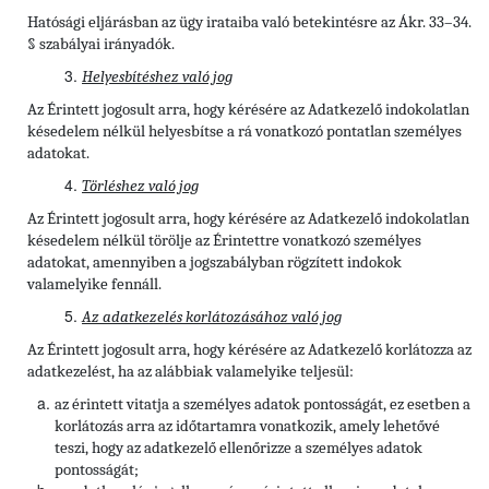
Hatósági eljárásban az ügy irataiba való betekintésre az Ákr. 33–34.
§ szabályai irányadók.
Helyesbítéshez való jog
Az Érintett jogosult arra, hogy kérésére az Adatkezelő indokolatlan
késedelem nélkül helyesbítse a rá vonatkozó pontatlan személyes
adatokat.
Törléshez való jog
Az Érintett
jogosult arra, hogy kérésére az Adatkezelő indokolatlan
késedelem nélkül törölje az Érintettre vonatkozó személyes
adatokat, amennyiben a jogszabályban rögzített indokok
valamelyike fennáll.
Az adatkezelés korlátozásához való jog
Az Érintett jogosult arra, hogy kérésére az Adatkezelő korlátozza az
adatkezelést, ha az alábbiak valamelyike teljesül:
az érintett vitatja a személyes adatok pontosságát, ez esetben a
korlátozás arra az időtartamra vonatkozik, amely lehetővé
teszi, hogy az adatkezelő ellenőrizze a személyes adatok
pontosságát;