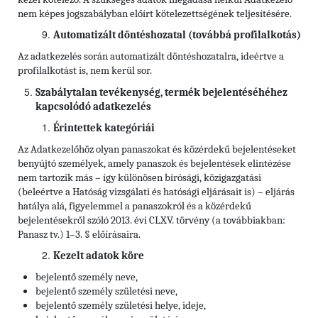
nem képes jogszabályban előírt kötelezettségének teljesítésére.
Automatizált döntéshozatal (továbbá profilalkotás)
Az adatkezelés során automatizált döntéshozatalra, ideértve a
profilalkotást is, nem kerül sor.
Szabálytalan tevékenység, termék bejelentéséhéhez
kapcsolódó adatkezelés
Érintettek kategóriái
Az Adatkezelőhöz olyan panaszokat és közérdekű bejelentéseket
benyújtó személyek, amely panaszok és bejelentések elintézése
nem tartozik más – így különösen bírósági, közigazgatási
(beleértve a Hatóság vizsgálati és hatósági eljárásait is) – eljárás
hatálya alá, figyelemmel a panaszokról és a közérdekű
bejelentésekről szóló 2013. évi CLXV. törvény (a továbbiakban:
Panasz tv.) 1–3. § előírásaira.
Kezelt adatok köre
bejelentő személy neve,
bejelentő személy születési neve,
bejelentő személy születési helye, ideje,