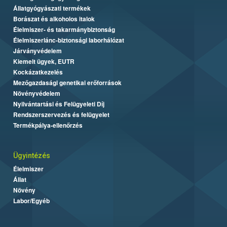
Állatgyógyászati termékek
Borászat és alkoholos italok
Élelmiszer- és takarmánybiztonság
Élelmiszerlánc-biztonsági laborhálózat
Járványvédelem
Kiemelt ügyek, EUTR
Kockázatkezelés
Mezőgazdasági genetikai erőforrások
Növényvédelem
Nyilvántartási és Felügyeleti Díj
Rendszerszervezés és felügyelet
Termékpálya-ellenőrzés
Ügyintézés
Élelmiszer
Állat
Növény
Labor/Egyéb