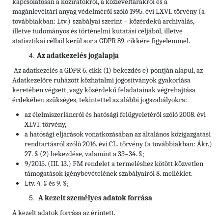
kapcsolatosan a köziratokról, a közlevéltárakról és a
magánlevéltári anyag védelméről szóló 1995. évi LXVI. törvény (a
továbbiakban: Ltv.)
szabályai szerint – közérdekű archiválás,
illetve tudományos és történelmi kutatási céljából, illetve
statisztikai célból kerül sor a GDPR 89. cikkére figyelemmel.
Az adatkezelés jogalapja
Az adatkezelés a GDPR 6. cikk (1) bekezdés e) pontján alapul, az
Adatkezelőre ruházott közhatalmi jogosítványok gyakorlása
keretében végzett, vagy közérdekű feladatainak végrehajtása
érdekében szükséges, tekintettel az alábbi jogszabályokra:
az élelmiszerláncról és hatósági felügyeletéről szóló 2008. évi
XLVI. törvény,
a hatósági eljárások vonatkozásában az általános közigazgatási
rendtartásról szóló 2016. évi CL. törvény (a továbbiakban: Ákr.)
27. § (2) bekezdése, valamint a 33–34. §;
9/2015. (III. 13.) FM rendelet a termeléshez kötött közvetlen
támogatások igénybevételének szabályairól 8. melléklet.
Ltv. 4. § és 9. §;
A kezelt személyes adatok forrása
A kezelt adatok forrása az érintett.