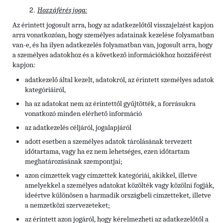
Hozzáférés joga:
Az érintett jogosult arra, hogy az adatkezelőtől visszajelzést kapjon
arra vonatkozóan, hogy személyes adatainak kezelése folyamatban
van-e, és ha ilyen adatkezelés folyamatban van, jogosult arra, hogy
a személyes adatokhoz és a következő információkhoz hozzáférést
kapjon:
adatkezelő által kezelt, adatokról, az érintett személyes adatok
kategóriáiról,
ha az adatokat nem az érintettől gyűjtötték, a forrásukra
vonatkozó minden elérhető információ
az adatkezelés céljáról, jogalapjáról
adott esetben a személyes adatok tárolásának tervezett
időtartama, vagy ha ez nem lehetséges, ezen időtartam
meghatározásának szempontjai;
azon címzettek vagy címzettek kategóriái, akikkel, illetve
amelyekkel a személyes adatokat közölték vagy közölni fogják,
ideértve különösen a harmadik országbeli címzetteket, illetve
a nemzetközi szervezeteket;
az érintett azon jogáról, hogy kérelmezheti az adatkezelőtől a