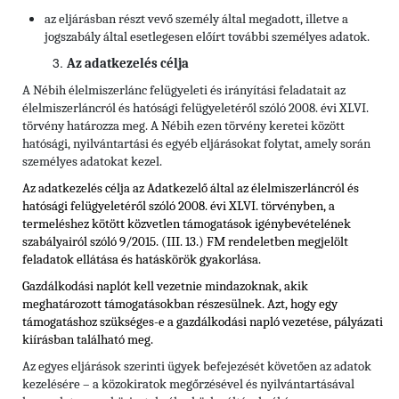
az eljárásban részt vevő személy által megadott, illetve a
jogszabály által esetlegesen előírt további személyes adatok.
Az adatkezelés célja
A Nébih élelmiszerlánc felügyeleti és irányítási feladatait az
élelmiszerláncról és hatósági felügyeletéről szóló 2008. évi XLVI.
törvény határozza meg. A Nébih ezen törvény keretei között
hatósági, nyilvántartási és egyéb eljárásokat folytat, amely során
személyes adatokat kezel.
Az adatkezelés célja az Adatkezelő által az élelmiszerláncról és
hatósági felügyeletéről szóló 2008. évi XLVI. törvényben,
a
termeléshez kötött közvetlen támogatások igénybevételének
szabályairól szóló 9/2015. (III. 13.) FM rendeletben
megjelölt
feladatok ellátása és hatáskörök gyakorlása.
Gazdálkodási naplót kell vezetnie mindazoknak, akik
meghatározott támogatásokban részesülnek. Azt, hogy egy
támogatáshoz szükséges-e a gazdálkodási napló vezetése, pályázati
kiírásban található meg.
Az egyes eljárások szerinti ügyek befejezését követően az adatok
kezelésére – a közokiratok megőrzésével és nyilvántartásával