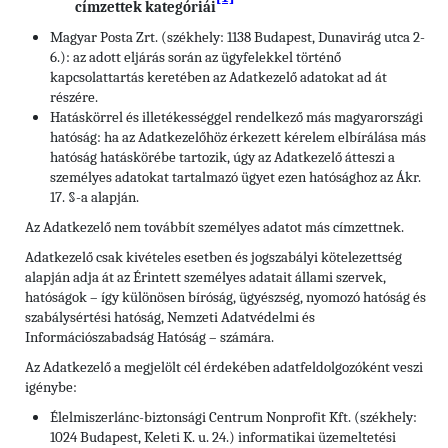
címzettek kategóriái
Magyar Posta Zrt. (székhely: 1138 Budapest, Dunavirág utca 2-
6.): az adott eljárás során az ügyfelekkel történő
kapcsolattartás keretében az Adatkezelő adatokat ad át
részére.
Hatáskörrel és illetékességgel rendelkező más magyarországi
hatóság: ha az Adatkezelőhöz érkezett kérelem elbírálása más
hatóság hatáskörébe tartozik, úgy az Adatkezelő átteszi a
személyes adatokat tartalmazó ügyet ezen hatósághoz az Ákr.
17. §-a alapján.
Az Adatkezelő nem továbbít személyes adatot más címzettnek.
Adatkezelő csak kivételes esetben és jogszabályi kötelezettség
alapján adja át az Érintett személyes adatait állami szervek,
hatóságok – így különösen bíróság, ügyészség, nyomozó hatóság és
szabálysértési hatóság, Nemzeti Adatvédelmi és
Információszabadság Hatóság – számára.
Az Adatkezelő a megjelölt cél érdekében adatfeldolgozóként veszi
igénybe:
Élelmiszerlánc-biztonsági Centrum Nonprofit Kft. (székhely:
1024 Budapest, Keleti K. u. 24.) informatikai üzemeltetési