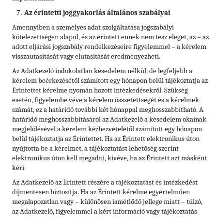
Az érintetti joggyakorlás általános szabályai
Amennyiben a személyes adat szolgáltatása jogszabályi
kötelezettségen alapul, és az érintett ennek nem tesz eleget, az – az
adott eljárási jogszabály rendelkezéseire figyelemmel – a kérelem
visszautasítását vagy elutasítását eredményezheti.
Az Adatkezelő indokolatlan késedelem nélkül, de legfeljebb a
kérelem beérkezésétől számított egy hónapon belül tájékoztatja az
Érintettet kérelme nyomán hozott intézkedésekről. Szükség
esetén, figyelembe véve a kérelem összetettségét és a kérelmek
számát, ez a határidő további két hónappal meghosszabbítható. A
határidő meghosszabbításáról az Adatkezelő a késedelem okainak
megjelölésével a kérelem kézhezvételétől számított egy hónapon
belül tájékoztatja az Érintettet. Ha az Érintett elektronikus úton
nyújtotta be a kérelmet, a tájékoztatást lehetőség szerint
elektronikus úton kell megadni, kivéve, ha az Érintett azt másként
kéri.
Az Adatkezelő az Érintett részére a tájékoztatást és intézkedést
díjmentesen biztosítja. Ha az Érintett kérelme egyértelműen
megalapozatlan vagy – különösen ismétlődő jellege miatt – túlzó,
az Adatkezelő, figyelemmel a kért információ vagy tájékoztatás