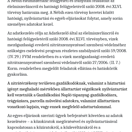
A Nébih élelmiszerlánc felügyeleti és irányítási feladatait az
élelmiszerláncról és hatósági felügyeletéről szóló 2008. évi XLVI.
törvény határozza meg. A Nébih ezen törvény keretei között
hatósági, nyilvántartási és egyéb eljárásokat folytat, amely során
személyes adatokat kezel.
Az adatkezelés célja az Adatkezelő által az élelmiszerláncról és
hatósági felügyeletéről szóló 2008. évi XLVI. törvényben, vizek
mezőgazdasági eredetű nitrátszennyezéssel szembeni védelméhez
szükséges cselekvési program részletes szabályairól szóló 59/2008.
(IV. 29.) FVM rendeletben és a vizek mezőgazdasági eredetű
nitrátszennyezéssel szembeni védelméről szóló 27/2006. (II. 7.)
Korm. rendeletben megjelölt feladatok ellátása és hatáskörök
gyakorlása.
A nitrátérzékeny területen gazdálkodóknak, valamint a háztartási
igényt meghaladó mértékben állattartást végzőknek nyilvántartást
kell vezetniük a Gazdálkodási Napló tápanyag-gazdálkodásra,
trágyázásra, parcella művelési adatokra, valamint állattartásra
vonatkozó lapjain, vagy ennek megfelelő adattartalommal.
Az egyes eljárások szerinti ügyek befejezését követően az adatok
kezelésére – a közokiratok megőrzésével és nyilvántartásával
kapcsolatosan a köziratokról, a közlevéltárakról és a