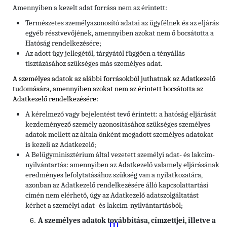
Amennyiben a kezelt adat forrása nem az érintett:
Természetes személyazonosító adatai az ügyfélnek és az eljárás
egyéb résztvevőjének, amennyiben azokat nem ő bocsátotta a
Hatóság rendelkezésére;
Az adott ügy jellegétől, tárgyától függően a tényállás
tisztázásához szükséges más személyes adat.
A személyes adatok az alábbi forrásokból juthatnak az Adatkezelő
tudomására, amennyiben azokat nem az érintett bocsátotta az
Adatkezelő rendelkezésére:
A kérelmező vagy bejelentést tevő érintett: a hatóság eljárását
kezdeményező személy azonosításához szükséges személyes
adatok mellett az általa önként megadott személyes adatokat
is kezeli az Adatkezelő;
A Belügyminisztérium által vezetett személyi adat- és lakcím-
nyilvántartás: amennyiben az Adatkezelő valamely eljárásának
eredményes lefolytatásához szükség van a nyilatkozatára,
azonban az Adatkezelő rendelkezésére álló kapcsolattartási
címén nem elérhető, úgy az Adatkezelő adatszolgáltatást
kérhet a személyi adat- és lakcím-nyilvántartásból;
A személyes adatok továbbítása, címzettjei, illetve a
[1]