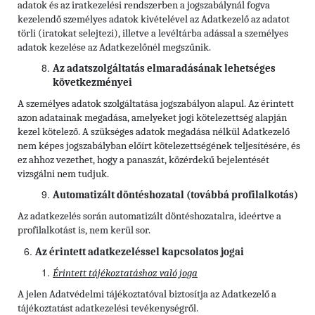
adatok és az iratkezelési rendszerben a jogszabálynál fogva
kezelendő személyes adatok kivételével az Adatkezelő az adatot
törli (iratokat selejtezi), illetve a levéltárba adással a személyes
adatok kezelése az Adatkezelőnél megszűnik.
Az adatszolgáltatás elmaradásának lehetséges
következményei
A személyes adatok szolgáltatása jogszabályon alapul. Az érintett
azon adatainak megadása, amelyeket jogi kötelezettség alapján
kezel kötelező. A szükséges adatok megadása nélkül Adatkezelő
nem képes jogszabályban előírt kötelezettségének teljesítésére, és
ez ahhoz vezethet, hogy a panaszát, közérdekű bejelentését
vizsgálni nem tudjuk.
Automatizált döntéshozatal (továbbá profilalkotás)
Az adatkezelés során automatizált döntéshozatalra, ideértve a
profilalkotást is, nem kerül sor.
Az érintett adatkezeléssel kapcsolatos jogai
Érintett tájékoztatáshoz való joga
A jelen Adatvédelmi tájékoztatóval biztosítja az Adatkezelő a
tájékoztatást adatkezelési tevékenységről.