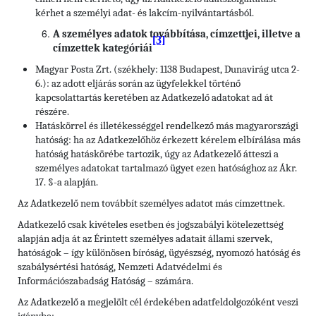
kérhet a személyi adat- és lakcím-nyilvántartásból.
A személyes adatok továbbítása, címzettjei, illetve a
[3]
címzettek kategóriái
Magyar Posta Zrt. (székhely: 1138 Budapest, Dunavirág utca 2-
6.): az adott eljárás során az ügyfelekkel történő
kapcsolattartás keretében az Adatkezelő adatokat ad át
részére.
Hatáskörrel és illetékességgel rendelkező más magyarországi
hatóság: ha az Adatkezelőhöz érkezett kérelem elbírálása más
hatóság hatáskörébe tartozik, úgy az Adatkezelő átteszi a
személyes adatokat tartalmazó ügyet ezen hatósághoz az Ákr.
17. §-a alapján.
Az Adatkezelő nem továbbít személyes adatot más címzettnek.
Adatkezelő csak kivételes esetben és jogszabályi kötelezettség
alapján adja át az Érintett személyes adatait állami szervek,
hatóságok – így különösen bíróság, ügyészség, nyomozó hatóság és
szabálysértési hatóság, Nemzeti Adatvédelmi és
Információszabadság Hatóság – számára.
Az Adatkezelő a megjelölt cél érdekében adatfeldolgozóként veszi