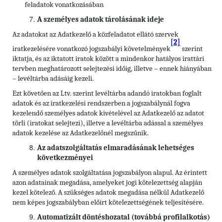
feladatok vonatkozásában
A személyes adatok tárolásának ideje
Az adatokat az Adatkezelő a közfeladatot ellátó szervek
[2]
iratkezelésére vonatkozó jogszabályi követelmények
szerint
iktatja, és az iktatott iratok között a mindenkor hatályos irattári
tervben meghatározott selejtezési időig, illetve – ennek hiányában
– levéltárba adásáig kezeli.
Ezt követően az Ltv. szerint levéltárba adandó iratokban foglalt
adatok és az iratkezelési rendszerben a jogszabálynál fogva
kezelendő személyes adatok kivételével az Adatkezelő az adatot
törli (iratokat selejtezi), illetve a levéltárba adással a személyes
adatok kezelése az Adatkezelőnél megszűnik.
Az adatszolgáltatás elmaradásának lehetséges
következményei
A személyes adatok szolgáltatása jogszabályon alapul. Az érintett
azon adatainak megadása, amelyeket jogi kötelezettség alapján
kezel kötelező. A szükséges adatok megadása nélkül Adatkezelő
nem képes jogszabályban előírt kötelezettségének teljesítésére.
Automatizált döntéshozatal (továbbá profilalkotás)