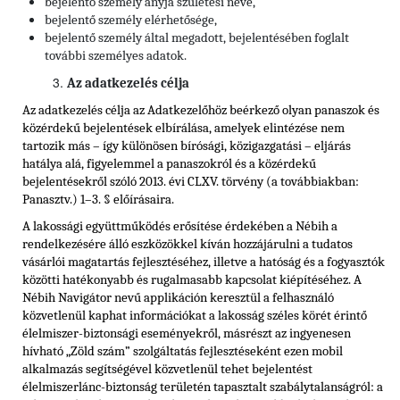
bejelentő személy anyja születési neve,
bejelentő személy elérhetősége,
bejelentő személy által megadott, bejelentésében foglalt
további személyes adatok.
Az adatkezelés célja
Az adatkezelés célja az Adatkezelőhöz beérkező olyan panaszok és
közérdekű bejelentések elbírálása, amelyek elintézése nem
tartozik más – így különösen bírósági, közigazgatási – eljárás
hatálya alá, figyelemmel a panaszokról és a közérdekű
bejelentésekről szóló 2013. évi CLXV. törvény (a továbbiakban:
Panasztv.) 1–3. § előírásaira.
A lakossági együttműködés erősítése érdekében a Nébih a
rendelkezésére álló eszközökkel kíván hozzájárulni a tudatos
vásárlói magatartás fejlesztéséhez, illetve a hatóság és a fogyasztók
közötti hatékonyabb és rugalmasabb kapcsolat kiépítéséhez. A
Nébih Navigátor nevű applikáción keresztül a felhasználó
közvetlenül kaphat információkat a lakosság széles körét érintő
élelmiszer-biztonsági eseményekről, másrészt az ingyenesen
hívható „Zöld szám” szolgáltatás fejlesztéseként ezen mobil
alkalmazás segítségével közvetlenül tehet bejelentést
élelmiszerlánc-biztonság területén tapasztalt szabálytalanságról: a