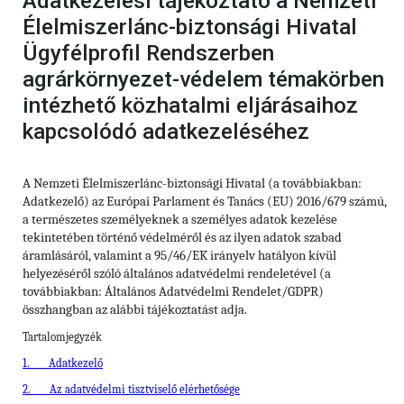
Adatkezelési tájékoztató a Nemzeti
Élelmiszerlánc-biztonsági Hivatal
Ügyfélprofil Rendszerben
agrárkörnyezet-védelem témakörben
intézhető közhatalmi eljárásaihoz
kapcsolódó adatkezeléséhez
A Nemzeti Élelmiszerlánc-biztonsági Hivatal (a továbbiakban:
Adatkezelő) az Európai Parlament és Tanács (EU) 2016/679 számú,
a természetes személyeknek a személyes adatok kezelése
tekintetében történő védelméről és az ilyen adatok szabad
áramlásáról, valamint a 95/46/EK irányelv hatályon kívül
helyezéséről szóló általános adatvédelmi rendeletével (a
továbbiakban: Általános Adatvédelmi Rendelet/GDPR)
összhangban az alábbi tájékoztatást adja.
Tartalomjegyzék
1.
Adatkezel
ő
2.
Az adatvédelmi tisztvisel
ő
el
é
rhet
ő
s
é
ge