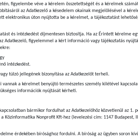
etén, figyelembe véve a kérelem összetettségét és a kérelmek számát
bításáról az Adatkezelő a késedelem okainak megjelölésével a kérel
tett elektronikus úton nyújtotta be a kérelmet, a tájékoztatást lehetős
ztatást és intézkedést díjmentesen biztosítja. Ha az Érintett kérelme
az Adatkezelő, figyelemmel a kért információ vagy tájékoztatás nyújtá
ekre:
agy
nő intézkedést.
y túlzó jellegének bizonyítása az Adatkezelőt terheli.
 vannak a kérelmet benyújtó természetes személy kilétével kapcsolatb
kséges információk nyújtását kérheti.
 kapcsolatban bármikor fordulhat az Adatkezelőhöz közvetlenül az 1. p
 a Közinformatika Nonprofit Kft-hez (levelezési cím: 1147 Budapest, Il
delme érdekében bírósághoz fordulni. A bíróság az ügyben soron kívül 