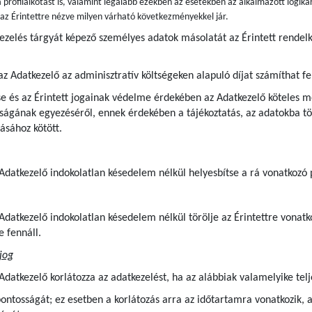
 profilalkotást is, valamint legalább ezekben az esetekben az alkalmazott logiká
s az Érintettre nézve milyen várható következményekkel jár.
kezelés tárgyát képező személyes adatok másolatát az Érintett rende
az Adatkezelő az adminisztratív költségeken alapuló díjat számíthat fe
e és az Érintett jogainak védelme érdekében az Adatkezelő köteles me
ágának egyezéséről, ennek érdekében a tájékoztatás, az adatokba tör
ásához kötött.
z Adatkezelő indokolatlan késedelem nélkül helyesbítse a rá vonatkozó
z Adatkezelő indokolatlan késedelem nélkül törölje az Érintettre von
e fennáll.
jog
 Adatkezelő korlátozza az adatkezelést, ha az alábbiak valamelyike telj
pontosságát; ez esetben a korlátozás arra az időtartamra vonatkozik, 