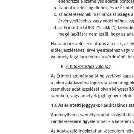
ellenőrizze a személyes adatok pontoss
az adatkezelés jogellenes, és az Érintet
az adatkezelőnek már nincs szüksége a s
érvényesítéséhez vagy védelméhez; va
az Érintett a GDPR 21. cikk (1) bekezdé
megállapításra nem kerül, hogy az adat
Ha az adatkezelés korlátozás alá esik, az i
előterjesztéséhez, érvényesítéséhez vagy 
valamely tagállam fontos közérdekéből lehe
A tiltakozáshoz való jog
Az Érintett személy saját helyzetével kapcs
a jelen adatkezelési tájékoztatóban megjel
személyes adat kezelését olyan kényszerítő
szemben, vagy amelyek jogi igények előte
Az érintetti joggyakorlás általános sz
Amennyiben a személyes adat szolgáltatása j
rendelkezéseire figyelemmel – a kérelem v
Az Adatkezelő indokolatlan késedelem nélkü