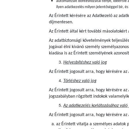
automatizált döntéshozatal ténye, ideértve a
ilyen adatkezelés milyen jelentőséggel bír, é
Az Érintett kérésére az Adatkezelő az adat
díjmentesen.
Az Érintett által kért további másolatokért 
Az adatbiztonsági követelmények teljesülés
jogával élni kívánó személy személyazonoss
kiadása is az Érintett személyének azonosít
Helyesbítéshez való jog
Az Érintett jogosult arra, hogy kérésére a
Törléshez való jog
Az Érintett jogosult arra, hogy kérésére a
jogszabályban rögzített indokok valamelyik
Az adatkezelés korlátozásához való 
Az Érintett jogosult arra, hogy kérésére az
az Érintett vitatja a személyes adatok 