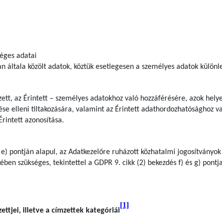
séges adatai
n általa közölt adatok, köztük esetlegesen a személyes adatok különl
zett, az Érintett – személyes adatokhoz való hozzáférésére, azok hely
ése elleni tiltakozására, valamint az Érintett adathordozhatósághoz v
Érintett azonosítása.
 e) pontján alapul, az Adatkezelőre ruházott közhatalmi jogosítványok
ben szükséges, tekintettel a GDPR 9. cikk (2) bekezdés f) és g) pontj
[1]
ttjei, illetve a címzettek kategóriái