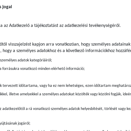
s jogai
ja az Adatkezelő a tájékoztatást az adatkezelési tevékenységéről.
előtől visszajelzést kapjon arra vonatkozóan, hogy személyes adatainak
a, hogy a személyes adatokhoz és a következő információkhoz hozzáfér
t személyes adatok kategóriáiról;
 a forrásukra vonatkozó minden elérhető információ;
ak tervezett időtartama, vagy ha ez nem lehetséges, ezen időtartam meghatáro
kkel, illetve amelyekkel a személyes adatokat közölték vagy közölni fogják, ide
z adatkezelőtől a rá vonatkozó személyes adatok helyesbítését, törlését vagy kez
újtásának jogáról;