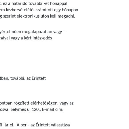
, ez a határidő további két hónappal
em kézhezvételétől számított egy hónapon
ég szerint elektronikus úton kell megadni,
 egyértelműen megalapozatlan vagy –
sával vagy a kért intézkedés
an, további, az Érintett
ontban rögzített elérhetőségen, vagy az
osvai Selymes u. 120., E-mail cím:
jár el. A per - az Érintett választása