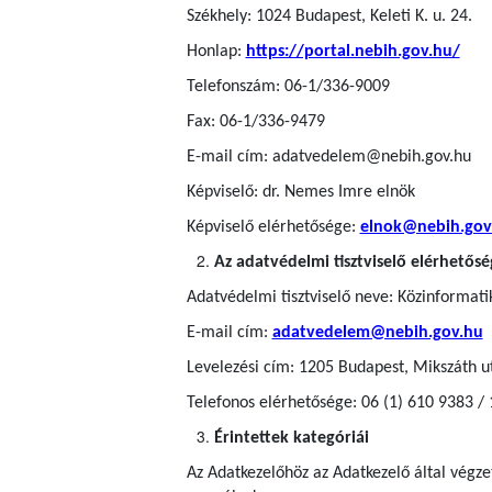
Székhely: 1024 Budapest, Keleti K. u. 24.
Honlap:
https://portal.nebih.gov.hu/
Telefonszám: 06-1/336-9009
Fax: 06-1/336-9479
E-mail cím: adatvedelem@nebih.gov.hu
Képviselő: dr. Nemes Imre elnök
Képviselő elérhetősége:
elnok@nebih.gov
Az adatvédelmi tisztviselő elérhetősé
Adatvédelmi tisztviselő neve: Közinformatik
E-mail cím:
adatvedelem@nebih.gov.hu
Levelezési cím: 1205 Budapest, Mikszáth u
Telefonos elérhetősége: 06 (1) 610 9383 /
Érintettek kategóriái
Az Adatkezelőhöz az Adatkezelő által végz