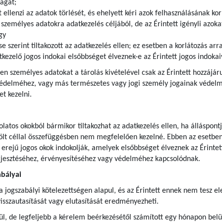
ágát;
t ellenzi az adatok törlését, és ehelyett kéri azok felhasználásának kor
zemélyes adatokra adatkezelés céljából, de az Érintett igényli azokat
gy
se szerint tiltakozott az adatkezelés ellen; ez esetben a korlátozás ar
kezelő jogos indokai elsőbbséget élveznek-e az Érintett jogos indoka
lyen személyes adatokat a tárolás kivételével csak az Érintett hozzájár
védelméhez, vagy más természetes vagy jogi személy jogainak védelme
t kezelni.
olatos okokból bármikor tiltakozhat az adatkezelés ellen, ha álláspont
ölt céllal összefüggésben nem megfelelően kezelné. Ebben az esetben 
 erejű jogos okok indokolják, amelyek elsőbbséget élveznek az Érintett
rjesztéséhez, érvényesítéséhez vagy védelméhez kapcsolódnak.
abályai
ogszabályi kötelezettségen alapul, és az Érintett ennek nem tesz eleg
isszautasítását vagy elutasítását eredményezheti.
l, de legfeljebb a kérelem beérkezésétől számított egy hónapon belül