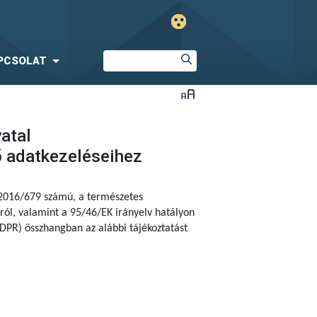
PCSOLAT
vatal
ő adatkezeléseihez
 2016/679 számú,
a természetes
ól, valamint a 95/46/EK irányelv hatályon
DPR) összhangban az alábbi tájékoztatást