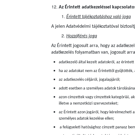
Az Érintett adatkezeléssel kapcsolato
Érintett tájékoztatáshoz való joga
A jelen Adatvédelmi tájékoztatóval biztosít
Hozzáférés joga
Az Érintett jogosult arra, hogy az adatkez
adatkezelés folyamatban van, jogosult arr
adatkezelő által kezelt adatokról, az érintet
ha az adatokat nem az Érintettől gyűjtötték,
az adatkezelés céljáról, jogalapjáról;
adott esetben a személyes adatok tárolásán
azon címzettek vagy címzettek kategóriái, aki
illetve a nemzetközi szervezeteket;
az Érintett azon jogáról, hogy kérelmezheti a
személyes adatok kezelése ellen;
a felügyeleti hatósághoz címzett panasz beny