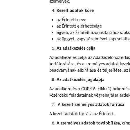
személyek.
Kezelt adatok köre
az Érintett neve
az Érintett elérhetősége
egyéb, az Érintett azonosításához szük
az üggyel, vagy kérelmével kapcsolatba
Az adatkezelés célja
Az adatkezelés célja az Adatkezelőhöz érke
korlátozására, és a személyes adatok kezel
beadványának elbírálása és teljesítése, az 
Az adatkezelés jogalapja
Az adatkezelés a GDPR 6. cikk (1) bekezdés
közérdekű feladatainak végrehajtása érdeké
A kezelt személyes adatok forrása
A kezelt adatok forrása az Érintett.
A személyes adatok továbbítása, címze