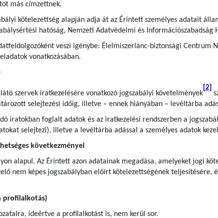
tot más címzettnek.
bályi kötelezettség alapján adja át az Érintett személyes adatait áll
zabálysértési hatóság, Nemzeti Adatvédelmi és Információszabadság 
atfeldolgozóként veszi igénybe: Élelmiszerlánc-biztonsági Centrum No
 feladatok vonatkozásában.
e
[2]
llátó szervek iratkezelésére vonatkozó jogszabályi követelmények
sz
rozott selejtezési időig, illetve – ennek hiányában – levéltárba adás
andó iratokban foglalt adatok és az iratkezelési rendszerben a jogsza
iratokat selejtezi), illetve a levéltárba adással a személyes adatok ke
ehetséges következményei
yon alapul. Az Érintett azon adatainak megadása, amelyeket jogi kötel
lő nem képes jogszabályban előírt kötelezettségének teljesítésére, é
profilalkotás)
atalra, ideértve a profilalkotást is, nem kerül sor.