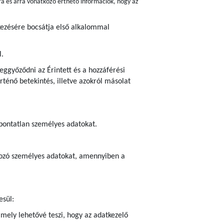
ra és arra vonatkozó érthető információk, hogy az
lkezésére bocsátja első alkalommal
l.
ggyőződni az Érintett és a hozzáférési
ténő betekintés, illetve azokról másolat
 pontatlan személyes adatokat.
atkozó személyes adatokat, amennyiben a
esül:
amely lehetővé teszi, hogy az adatkezelő