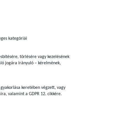
eges kategóriái
esbítésére, törlésére vagy kezelésének
aló jogára irányuló – kérelmének,
 gyakorlása keretében végzett, vagy
aira, valamint a GDPR 12. cikkére.