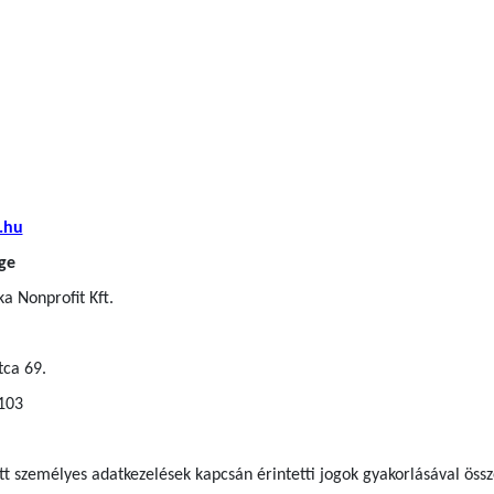
.hu
ge
a Nonprofit Kft.
tca 69.
 103
ett személyes adatkezelések kapcsán érintetti jogok gyakorlásával ös