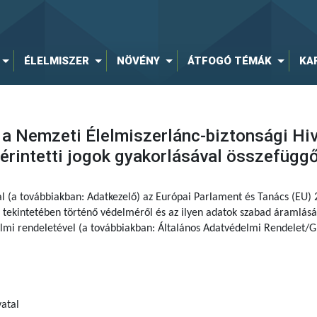
ÉLELMISZER
NÖVÉNY
ÁTFOGÓ TÉMÁK
KA
 a Nemzeti Élelmiszerlánc-biztonsági Hi
rintetti jogok gyakorlásával összefügg
al (a továbbiakban: Adatkezelő) az Európai Parlament és Tanács (EU)
tekintetében történő védelméről és az ilyen adatok szabad áramlásár
delmi rendeletével (a továbbiakban: Általános Adatvédelmi Rendelet/G
atal