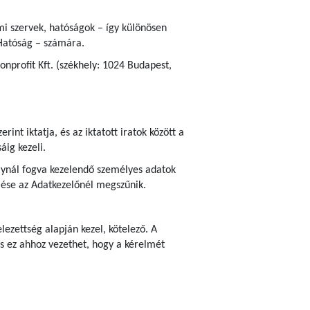
ami szervek, hatóságok – így különösen
Hatóság – számára.
nprofit Kft. (székhely: 1024 Budapest,
erint iktatja, és az iktatott iratok között a
áig kezeli.
bálynál fogva kezelendő személyes adatok
zelése az Adatkezelőnél megszűnik.
ezettség alapján kezel, kötelező. A
s ez ahhoz vezethet, hogy a kérelmét