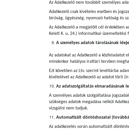
Az Adatkezelő nem továbbít személyes ada
Adatkezelő csak kivételes esetben és jogsza
bíróság, ügyészség, nyomozó hatóság és s
Az Adatkezelő a megjelölt cél érdekében ad
Keleti K. u. 24.) informatikai üzemeltetési
A személyes adatok tárolásának idej
Az adatokat az Adatkezelő a közfeladatot e
mindenkor hatályos irattári tervben meghatá
Ezt követően az Ltv. szerint levéltárba ad
kivételével az Adatkezelő az adatot törli (
Az adatszolgáltatás elmaradásának l
A személyes adatok szolgáltatása jogszabál
szükséges adatok megadása nélkül Adatkeze
vizsgálni nem tudjuk.
Automatizált döntéshozatal (továbbá 
Az adatkezelés során automatizált döntéshoz