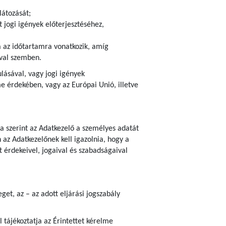
látozását;
 jogi igények előterjesztéséhez,
ra az időtartamra vonatkozik, amíg
ival szemben.
ulásával, vagy jogi igények
 érdekében, vagy az Európai Unió, illetve
ja szerint az Adatkezelő a személyes adatát
az Adatkezelőnek kell igazolnia, hogy a
 érdekeivel, jogaival és szabadságaival
et, az – az adott eljárási jogszabály
 tájékoztatja az Érintettet kérelme