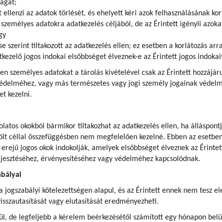
ágát;
t ellenzi az adatok törlését, és ehelyett kéri azok felhasználásának kor
zemélyes adatokra adatkezelés céljából, de az Érintett igényli azokat
gy
se szerint tiltakozott az adatkezelés ellen; ez esetben a korlátozás ar
kezelő jogos indokai elsőbbséget élveznek-e az Érintett jogos indoka
lyen személyes adatokat a tárolás kivételével csak az Érintett hozzájár
védelméhez, vagy más természetes vagy jogi személy jogainak védelme
t kezelni.
olatos okokból bármikor tiltakozhat az adatkezelés ellen, ha álláspont
ölt céllal összefüggésben nem megfelelően kezelné. Ebben az esetben 
 erejű jogos okok indokolják, amelyek elsőbbséget élveznek az Érintett
rjesztéséhez, érvényesítéséhez vagy védelméhez kapcsolódnak.
abályai
ogszabályi kötelezettségen alapul, és az Érintett ennek nem tesz eleg
isszautasítását vagy elutasítását eredményezheti.
l, de legfeljebb a kérelem beérkezésétől számított egy hónapon belül