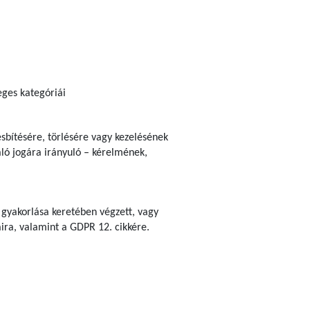
eges kategóriái
esbítésére, törlésére vagy kezelésének
aló jogára irányuló – kérelmének,
 gyakorlása keretében végzett, vagy
aira, valamint a GDPR 12. cikkére.