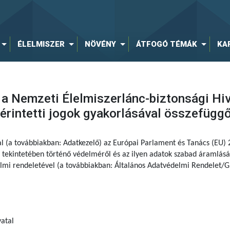
ÉLELMISZER
NÖVÉNY
ÁTFOGÓ TÉMÁK
KA
 a Nemzeti Élelmiszerlánc-biztonsági Hi
rintetti jogok gyakorlásával összefügg
al (a továbbiakban: Adatkezelő) az Európai Parlament és Tanács (EU)
tekintetében történő védelméről és az ilyen adatok szabad áramlásár
delmi rendeletével (a továbbiakban: Általános Adatvédelmi Rendelet/G
atal