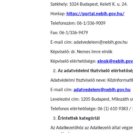
Székhely: 1024 Budapest, Keleti K. u. 24.
Honlap:
https://portal.nebih.gov.hu/
Telefonszám: 06-1/336-9009
Fax: 06-1/336-9479
E-mail cím: adatvedelem@nebih.gov.hu
Képviselő: dr. Nemes Imre elnök
Képviselő elérhetősége:
elnok@nebih.gov
Az adatvédelmi tisztviselő elérhetősé
Adatvédelmi tisztviselő neve: Közinformatik
E-mail cím:
adatvedelem@nebih.gov.hu
Levelezési cím: 1205 Budapest, Mikszáth u
Telefonos elérhetősége: 06 (1) 610 9383 /
Érintettek kategóriái
Az Adatkezelőhöz az Adatkezelő által végz