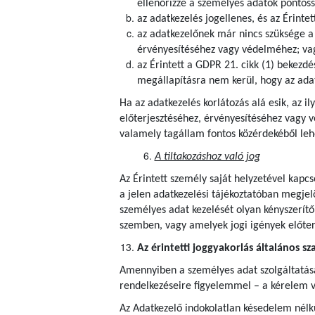
ellenőrizze a személyes adatok pontoss
az adatkezelés jogellenes, és az Érintet
az adatkezelőnek már nincs szüksége a s
érvényesítéséhez vagy védelméhez; va
az Érintett a GDPR 21. cikk (1) bekezdé
megállapításra nem kerül, hogy az adat
Ha az adatkezelés korlátozás alá esik, az i
előterjesztéséhez, érvényesítéséhez vagy 
valamely tagállam fontos közérdekéből lehe
A tiltakozáshoz való jog
Az Érintett személy saját helyzetével kapcs
a jelen adatkezelési tájékoztatóban megjel
személyes adat kezelését olyan kényszerítő
szemben, vagy amelyek jogi igények előte
Az érintetti joggyakorlás általános sz
Amennyiben a személyes adat szolgáltatása j
rendelkezéseire figyelemmel – a kérelem v
Az Adatkezelő indokolatlan késedelem nélkü