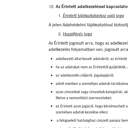
Az Érintett adatkezeléssel kapcsolato
Érintett tájékoztatáshoz való joga
A jelen Adatvédelmi tájékoztatóval biztosít
Hozzáférés joga
Az Érintett jogosult arra, hogy az adatkez
adatkezelés folyamatban van, jogosult arr
adatkezelő által kezelt adatokról, az érintet
ha az adatokat nem az Érintettől gyűjtötték,
az adatkezelés céljáról, jogalapjáról;
adott esetben a személyes adatok tárolásán
azon címzettek vagy címzettek kategóriái, aki
illetve a nemzetközi szervezeteket;
az Érintett azon jogáról, hogy kérelmezheti a
személyes adatok kezelése ellen;
a felügyeleti hatósághoz címzett panasz beny