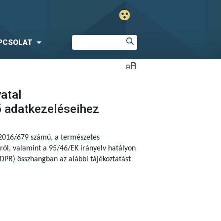
PCSOLAT
vatal
ő adatkezeléseihez
 2016/679 számú,
a természetes
ól, valamint a 95/46/EK irányelv hatályon
DPR) összhangban az alábbi tájékoztatást