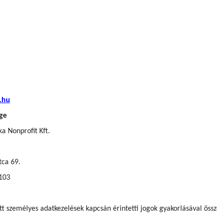
.hu
ge
a Nonprofit Kft.
tca 69.
 103
ett személyes adatkezelések kapcsán érintetti jogok gyakorlásával ös