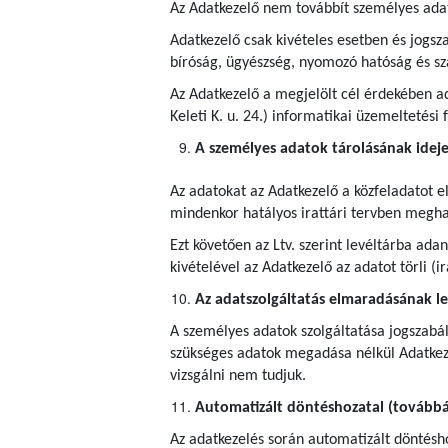
Az Adatkezelő nem továbbít személyes ada
Adatkezelő csak kivételes esetben és jogsza
bíróság, ügyészség, nyomozó hatóság és s
Az Adatkezelő a megjelölt cél érdekében ad
Keleti K. u. 24.) informatikai üzemeltetési
A személyes adatok tárolásának idej
Az adatokat az Adatkezelő a közfeladatot e
mindenkor hatályos irattári tervben meghatá
Ezt követően az Ltv. szerint levéltárba ad
kivételével az Adatkezelő az adatot törli (
Az adatszolgáltatás elmaradásának l
A személyes adatok szolgáltatása jogszabál
szükséges adatok megadása nélkül Adatkeze
vizsgálni nem tudjuk.
Automatizált döntéshozatal (továbbá 
Az adatkezelés során automatizált döntéshoz