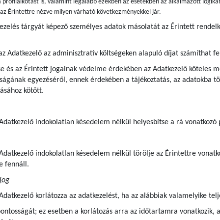
 profilalkotást is, valamint legalább ezekben az esetekben az alkalmazott logiká
s az Érintettre nézve milyen várható következményekkel jár.
kezelés tárgyát képező személyes adatok másolatát az Érintett rende
az Adatkezelő az adminisztratív költségeken alapuló díjat számíthat fe
e és az Érintett jogainak védelme érdekében az Adatkezelő köteles me
ágának egyezéséről, ennek érdekében a tájékoztatás, az adatokba tör
ásához kötött.
z Adatkezelő indokolatlan késedelem nélkül helyesbítse a rá vonatkozó
z Adatkezelő indokolatlan késedelem nélkül törölje az Érintettre von
e fennáll.
jog
 Adatkezelő korlátozza az adatkezelést, ha az alábbiak valamelyike telj
pontosságát; ez esetben a korlátozás arra az időtartamra vonatkozik, 