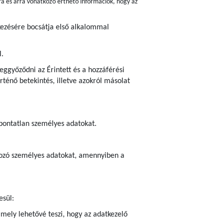
ra és arra vonatkozó érthető információk, hogy az
lkezésére bocsátja első alkalommal
l.
ggyőződni az Érintett és a hozzáférési
ténő betekintés, illetve azokról másolat
 pontatlan személyes adatokat.
atkozó személyes adatokat, amennyiben a
esül:
amely lehetővé teszi, hogy az adatkezelő