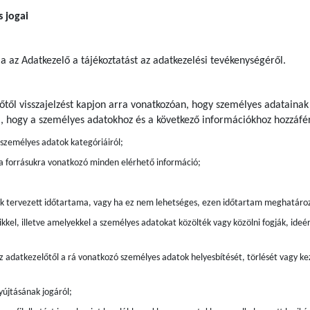
s jogai
ja az Adatkezelő a tájékoztatást az adatkezelési tevékenységéről.
előtől visszajelzést kapjon arra vonatkozóan, hogy személyes adatainak
a, hogy a személyes adatokhoz és a következő információkhoz hozzáfér
t személyes adatok kategóriáiról;
 a forrásukra vonatkozó minden elérhető információ;
ak tervezett időtartama, vagy ha ez nem lehetséges, ezen időtartam meghatáro
kkel, illetve amelyekkel a személyes adatokat közölték vagy közölni fogják, ide
z adatkezelőtől a rá vonatkozó személyes adatok helyesbítését, törlését vagy kez
újtásának jogáról;