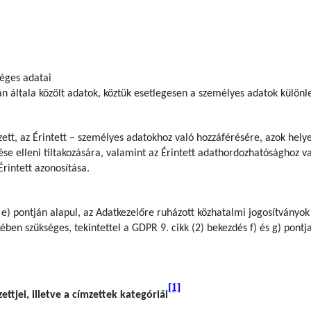
séges adatai
n általa közölt adatok, köztük esetlegesen a személyes adatok különl
zett, az Érintett – személyes adatokhoz való hozzáférésére, azok hely
ése elleni tiltakozására, valamint az Érintett adathordozhatósághoz v
Érintett azonosítása.
 e) pontján alapul, az Adatkezelőre ruházott közhatalmi jogosítványok
ben szükséges, tekintettel a GDPR 9. cikk (2) bekezdés f) és g) pontj
[1]
ttjei, illetve a címzettek kategóriái