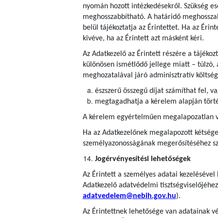
nyomán hozott intézkedésekről. Szükség es
meghosszabbítható. A határidő meghosszab
belül tájékoztatja az Érintettet. Ha az Érin
kivéve, ha az Érintett azt másként kéri.
Az Adatkezelő az Érintett részére a tájéko
különösen ismétlődő jellege miatt – túlzó, 
meghozatalával járó adminisztratív költség
észszerű összegű díjat számíthat fel, v
megtagadhatja a kérelem alapján törté
A kérelem egyértelműen megalapozatlan vag
Ha az Adatkezelőnek megalapozott kétségei
személyazonosságának megerősítéséhez szü
Jogérvényesítési lehetőségek
Az Érintett a személyes adatai kezelésével
Adatkezelő adatvédelmi tisztségviselőjéhez
adatvedelem@nebih.gov.hu
).
Az Érintettnek lehetősége van adatainak vé