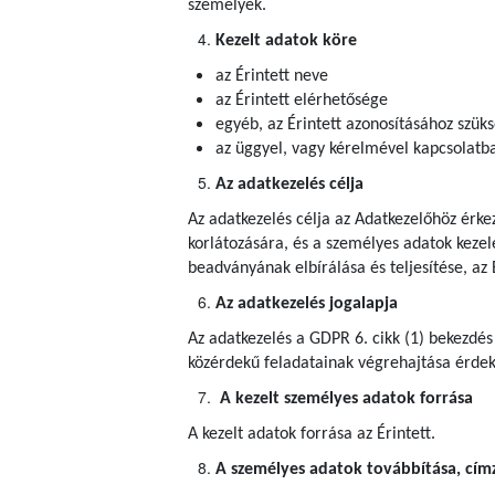
személyek.
Kezelt adatok köre
az Érintett neve
az Érintett elérhetősége
egyéb, az Érintett azonosításához szük
az üggyel, vagy kérelmével kapcsolatba
Az adatkezelés célja
Az adatkezelés célja az Adatkezelőhöz érke
korlátozására, és a személyes adatok kezel
beadványának elbírálása és teljesítése, az 
Az adatkezelés jogalapja
Az adatkezelés a GDPR 6. cikk (1) bekezdés
közérdekű feladatainak végrehajtása érdeké
A kezelt személyes adatok forrása
A kezelt adatok forrása az Érintett.
A személyes adatok továbbítása, címze