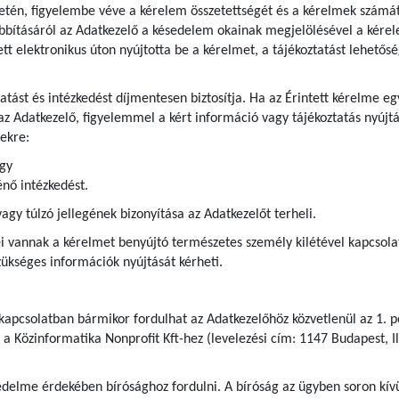
etén, figyelembe véve a kérelem összetettségét és a kérelmek számát
bításáról az Adatkezelő a késedelem okainak megjelölésével a kérel
tett elektronikus úton nyújtotta be a kérelmet, a tájékoztatást lehetős
ztatást és intézkedést díjmentesen biztosítja. Ha az Érintett kérelme
az Adatkezelő, figyelemmel a kért információ vagy tájékoztatás nyújtá
ekre:
agy
nő intézkedést.
y túlzó jellegének bizonyítása az Adatkezelőt terheli.
 vannak a kérelmet benyújtó természetes személy kilétével kapcsolatb
kséges információk nyújtását kérheti.
 kapcsolatban bármikor fordulhat az Adatkezelőhöz közvetlenül az 1. p
 a Közinformatika Nonprofit Kft-hez (levelezési cím: 1147 Budapest, Il
delme érdekében bírósághoz fordulni. A bíróság az ügyben soron kívül 