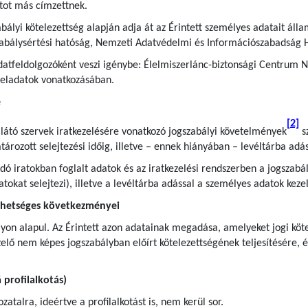
tot más címzettnek.
bályi kötelezettség alapján adja át az Érintett személyes adatait áll
zabálysértési hatóság, Nemzeti Adatvédelmi és Információszabadság 
atfeldolgozóként veszi igénybe: Élelmiszerlánc-biztonsági Centrum No
 feladatok vonatkozásában.
e
[2]
llátó szervek iratkezelésére vonatkozó jogszabályi követelmények
sz
rozott selejtezési időig, illetve – ennek hiányában – levéltárba adás
andó iratokban foglalt adatok és az iratkezelési rendszerben a jogsza
iratokat selejtezi), illetve a levéltárba adással a személyes adatok ke
ehetséges következményei
yon alapul. Az Érintett azon adatainak megadása, amelyeket jogi kötel
lő nem képes jogszabályban előírt kötelezettségének teljesítésére, é
profilalkotás)
atalra, ideértve a profilalkotást is, nem kerül sor.