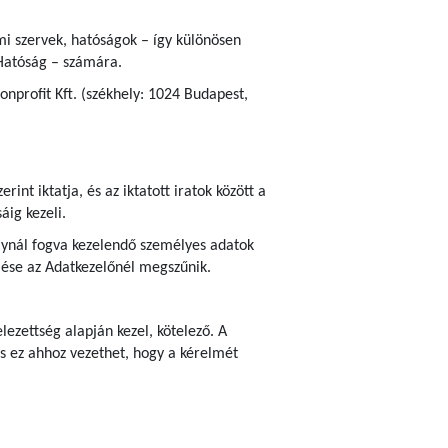
ami szervek, hatóságok – így különösen
Hatóság – számára.
nprofit Kft. (székhely: 1024 Budapest,
erint iktatja, és az iktatott iratok között a
áig kezeli.
bálynál fogva kezelendő személyes adatok
zelése az Adatkezelőnél megszűnik.
ezettség alapján kezel, kötelező. A
s ez ahhoz vezethet, hogy a kérelmét