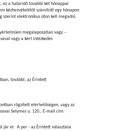
, ez a határidő további két hónappal
em kézhezvételétől számított egy hónapon
ég szerint elektronikus úton kell megadni,
 egyértelműen megalapozatlan vagy –
sával vagy a kért intézkedés
an, további, az Érintett
ontban rögzített elérhetőségen, vagy az
osvai Selymes u. 120., E-mail cím:
jár el. A per - az Érintett választása