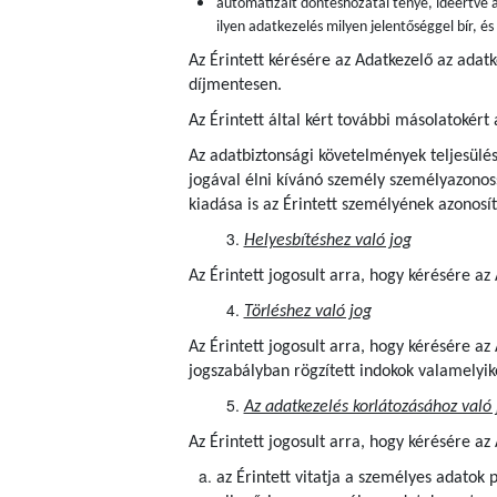
automatizált döntéshozatal ténye, ideértve a
ilyen adatkezelés milyen jelentőséggel bír, é
Az Érintett kérésére az Adatkezelő az adat
díjmentesen.
Az Érintett által kért további másolatokért 
Az adatbiztonsági követelmények teljesülés
jogával élni kívánó személy személyazonoss
kiadása is az Érintett személyének azonosít
Helyesbítéshez való jog
Az Érintett jogosult arra, hogy kérésére a
Törléshez való jog
Az Érintett jogosult arra, hogy kérésére a
jogszabályban rögzített indokok valamelyik
Az adatkezelés korlátozásához való 
Az Érintett jogosult arra, hogy kérésére az
az Érintett vitatja a személyes adatok 