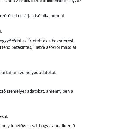
ra és arra vonatkozó érthető információk, hogy az
lkezésére bocsátja első alkalommal
l.
ggyőződni az Érintett és a hozzáférési
ténő betekintés, illetve azokról másolat
 pontatlan személyes adatokat.
atkozó személyes adatokat, amennyiben a
esül:
amely lehetővé teszi, hogy az adatkezelő