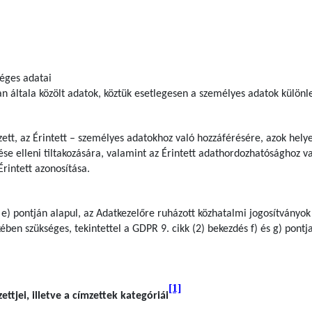
séges adatai
n általa közölt adatok, köztük esetlegesen a személyes adatok különl
zett, az Érintett – személyes adatokhoz való hozzáférésére, azok hely
ése elleni tiltakozására, valamint az Érintett adathordozhatósághoz v
Érintett azonosítása.
 e) pontján alapul, az Adatkezelőre ruházott közhatalmi jogosítványok
ben szükséges, tekintettel a GDPR 9. cikk (2) bekezdés f) és g) pontj
[1]
ttjei, illetve a címzettek kategóriái