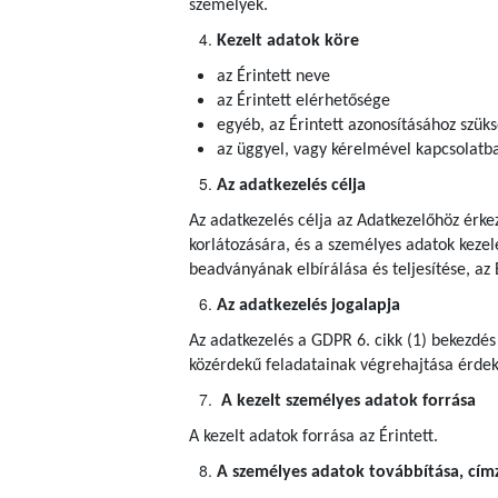
személyek.
Kezelt adatok köre
az Érintett neve
az Érintett elérhetősége
egyéb, az Érintett azonosításához szük
az üggyel, vagy kérelmével kapcsolatba
Az adatkezelés célja
Az adatkezelés célja az Adatkezelőhöz érke
korlátozására, és a személyes adatok kezel
beadványának elbírálása és teljesítése, az 
Az adatkezelés jogalapja
Az adatkezelés a GDPR 6. cikk (1) bekezdés
közérdekű feladatainak végrehajtása érdeké
A kezelt személyes adatok forrása
A kezelt adatok forrása az Érintett.
A személyes adatok továbbítása, címze