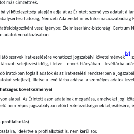
tot más címzettnek.
bályi kötelezettség alapján adja át az Érintett személyes adatait áll
zabálysértési hatóság, Nemzeti Adatvédelmi és Információszabadság 
atfeldolgozóként veszi igénybe: Élelmiszerlánc-biztonsági Centrum No
 feladatok vonatkozásában.
e
[2]
llátó szervek iratkezelésére vonatkozó jogszabályi követelmények
sz
rozott selejtezési időig, illetve – ennek hiányában – levéltárba adás
andó iratokban foglalt adatok és az iratkezelési rendszerben a jogsza
iratokat selejtezi), illetve a levéltárba adással a személyes adatok ke
ehetséges következményei
yon alapul. Az Érintett azon adatainak megadása, amelyeket jogi kötel
lő nem képes jogszabályban előírt kötelezettségének teljesítésére, é
profilalkotás)
atalra, ideértve a profilalkotást is, nem kerül sor.