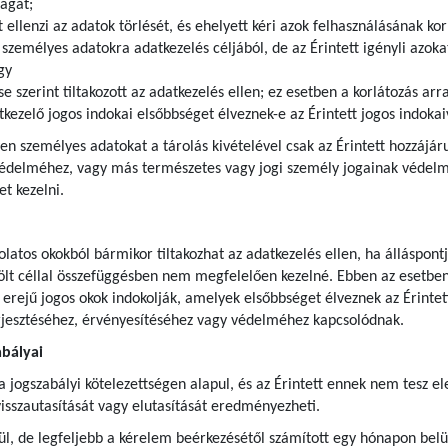
ágát;
t ellenzi az adatok törlését, és ehelyett kéri azok felhasználásának kor
zemélyes adatokra adatkezelés céljából, de az Érintett igényli azokat
gy
se szerint tiltakozott az adatkezelés ellen; ez esetben a korlátozás ar
kezelő jogos indokai elsőbbséget élveznek-e az Érintett jogos indoka
lyen személyes adatokat a tárolás kivételével csak az Érintett hozzájár
védelméhez, vagy más természetes vagy jogi személy jogainak védelme
t kezelni.
olatos okokból bármikor tiltakozhat az adatkezelés ellen, ha álláspont
ölt céllal összefüggésben nem megfelelően kezelné. Ebben az esetben 
 erejű jogos okok indokolják, amelyek elsőbbséget élveznek az Érintett
rjesztéséhez, érvényesítéséhez vagy védelméhez kapcsolódnak.
abályai
ogszabályi kötelezettségen alapul, és az Érintett ennek nem tesz eleg
isszautasítását vagy elutasítását eredményezheti.
l, de legfeljebb a kérelem beérkezésétől számított egy hónapon belül