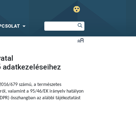
PCSOLAT
vatal
ő adatkezeléseihez
 2016/679 számú,
a természetes
ól, valamint a 95/46/EK irányelv hatályon
DPR) összhangban az alábbi tájékoztatást