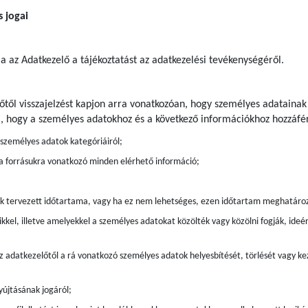
s jogai
ja az Adatkezelő a tájékoztatást az adatkezelési tevékenységéről.
előtől visszajelzést kapjon arra vonatkozóan, hogy személyes adatainak
a, hogy a személyes adatokhoz és a következő információkhoz hozzáfér
t személyes adatok kategóriáiról;
 a forrásukra vonatkozó minden elérhető információ;
ak tervezett időtartama, vagy ha ez nem lehetséges, ezen időtartam meghatáro
kkel, illetve amelyekkel a személyes adatokat közölték vagy közölni fogják, ide
z adatkezelőtől a rá vonatkozó személyes adatok helyesbítését, törlését vagy kez
újtásának jogáról;