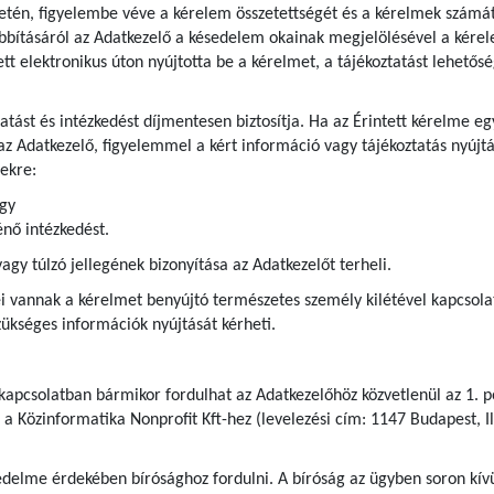
etén, figyelembe véve a kérelem összetettségét és a kérelmek számát
bításáról az Adatkezelő a késedelem okainak megjelölésével a kérel
tett elektronikus úton nyújtotta be a kérelmet, a tájékoztatást lehetős
ztatást és intézkedést díjmentesen biztosítja. Ha az Érintett kérelme
az Adatkezelő, figyelemmel a kért információ vagy tájékoztatás nyújtá
ekre:
agy
nő intézkedést.
y túlzó jellegének bizonyítása az Adatkezelőt terheli.
 vannak a kérelmet benyújtó természetes személy kilétével kapcsolatb
kséges információk nyújtását kérheti.
 kapcsolatban bármikor fordulhat az Adatkezelőhöz közvetlenül az 1. p
 a Közinformatika Nonprofit Kft-hez (levelezési cím: 1147 Budapest, Il
delme érdekében bírósághoz fordulni. A bíróság az ügyben soron kívül 