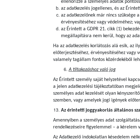
ellenőrizze a személyes adatok pontoss
az adatkezelés jogellenes, és az Érintet
az adatkezelőnek már nincs szüksége a s
érvényesítéséhez vagy védelméhez; va
az Érintett a GDPR 21. cikk (1) bekezdé
megállapításra nem kerül, hogy az adat
Ha az adatkezelés korlátozás alá esik, az i
előterjesztéséhez, érvényesítéséhez vagy 
valamely tagállam fontos közérdekéből lehe
A tiltakozáshoz való jog
Az Érintett személy saját helyzetével kapcs
a jelen adatkezelési tájékoztatóban megjel
személyes adat kezelését olyan kényszerítő
szemben, vagy amelyek jogi igények előte
Az érintetti joggyakorlás általános sz
Amennyiben a személyes adat szolgáltatása j
rendelkezéseire figyelemmel – a kérelem v
Az Adatkezelő indokolatlan késedelem nélkü