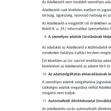
Az Adatkezelő nem továbbít személyes ada
Adatkezelő csak kivételes esetben és jogsza
bíróság, ügyészség, nyomozó hatóság és s
Az Adatkezelő a megjelölt cél érdekében ad
Keleti K. u. 24.) informatikai üzemeltetési
A személyes adatok tárolásának idej
Az adatokat az Adatkezelő a közfeladatot e
mindenkor hatályos irattári tervben meghatá
Ezt követően az Ltv. szerint levéltárba ad
kivételével az Adatkezelő az adatot törli (
Az adatszolgáltatás elmaradásának l
A személyes adatok szolgáltatása jogszabál
szükséges adatok megadása nélkül Adatkeze
vizsgálni nem tudjuk.
Automatizált döntéshozatal (továbbá 
Az adatkezelés során automatizált döntéshoz