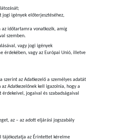
látozását;
 jogi igények előterjesztéséhez,
ra az időtartamra vonatkozik, amíg
ival szemben.
ulásával, vagy jogi igények
 érdekében, vagy az Európai Unió, illetve
ja szerint az Adatkezelő a személyes adatát
az Adatkezelőnek kell igazolnia, hogy a
 érdekeivel, jogaival és szabadságaival
et, az – az adott eljárási jogszabály
 tájékoztatja az Érintettet kérelme