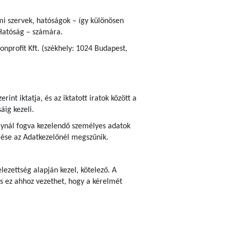
ami szervek, hatóságok – így különösen
Hatóság – számára.
nprofit Kft. (székhely: 1024 Budapest,
erint iktatja, és az iktatott iratok között a
áig kezeli.
bálynál fogva kezelendő személyes adatok
zelése az Adatkezelőnél megszűnik.
ezettség alapján kezel, kötelező. A
s ez ahhoz vezethet, hogy a kérelmét