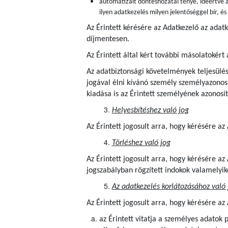
automatizált döntéshozatal ténye, ideértve a
ilyen adatkezelés milyen jelentőséggel bír, é
Az Érintett kérésére az Adatkezelő az adat
díjmentesen.
Az Érintett által kért további másolatokért 
Az adatbiztonsági követelmények teljesülés
jogával élni kívánó személy személyazonoss
kiadása is az Érintett személyének azonosít
Helyesbítéshez való jog
Az Érintett jogosult arra, hogy kérésére a
Törléshez való jog
Az Érintett jogosult arra, hogy kérésére a
jogszabályban rögzített indokok valamelyik
Az adatkezelés korlátozásához való 
Az Érintett jogosult arra, hogy kérésére az
az Érintett vitatja a személyes adatok 