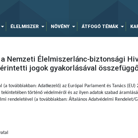
ÉLELMISZER
NÖVÉNY
ÁTFOGÓ TÉMÁK
KA
 a Nemzeti Élelmiszerlánc-biztonsági Hi
rintetti jogok gyakorlásával összefügg
al (a továbbiakban: Adatkezelő) az Európai Parlament és Tanács (EU)
tekintetében történő védelméről és az ilyen adatok szabad áramlásár
delmi rendeletével (a továbbiakban: Általános Adatvédelmi Rendelet/G
atal