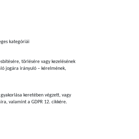
eges kategóriái
esbítésére, törlésére vagy kezelésének
aló jogára irányuló – kérelmének,
 gyakorlása keretében végzett, vagy
aira, valamint a GDPR 12. cikkére.