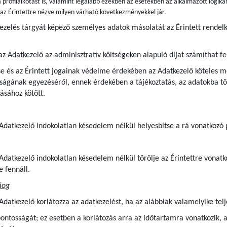
 profilalkotást is, valamint legalább ezekben az esetekben az alkalmazott logiká
s az Érintettre nézve milyen várható következményekkel jár.
kezelés tárgyát képező személyes adatok másolatát az Érintett rende
az Adatkezelő az adminisztratív költségeken alapuló díjat számíthat fe
e és az Érintett jogainak védelme érdekében az Adatkezelő köteles me
ágának egyezéséről, ennek érdekében a tájékoztatás, az adatokba tör
ásához kötött.
z Adatkezelő indokolatlan késedelem nélkül helyesbítse a rá vonatkozó
z Adatkezelő indokolatlan késedelem nélkül törölje az Érintettre von
e fennáll.
jog
 Adatkezelő korlátozza az adatkezelést, ha az alábbiak valamelyike telj
pontosságát; ez esetben a korlátozás arra az időtartamra vonatkozik, 