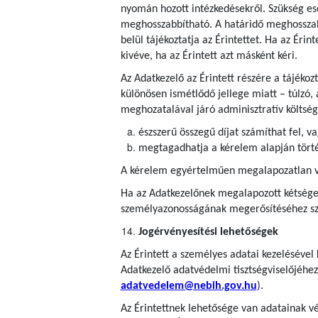
nyomán hozott intézkedésekről. Szükség es
meghosszabbítható. A határidő meghosszab
belül tájékoztatja az Érintettet. Ha az Érin
kivéve, ha az Érintett azt másként kéri.
Az Adatkezelő az Érintett részére a tájéko
különösen ismétlődő jellege miatt – túlzó, 
meghozatalával járó adminisztratív költség
észszerű összegű díjat számíthat fel, v
megtagadhatja a kérelem alapján törté
A kérelem egyértelműen megalapozatlan vag
Ha az Adatkezelőnek megalapozott kétségei
személyazonosságának megerősítéséhez szü
Jogérvényesítési lehetőségek
Az Érintett a személyes adatai kezelésével
Adatkezelő adatvédelmi tisztségviselőjéhez
adatvedelem@nebih.gov.hu
).
Az Érintettnek lehetősége van adatainak vé