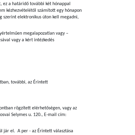
, ez a határidő további két hónappal
em kézhezvételétől számított egy hónapon
ég szerint elektronikus úton kell megadni,
 egyértelműen megalapozatlan vagy –
sával vagy a kért intézkedés
an, további, az Érintett
ontban rögzített elérhetőségen, vagy az
osvai Selymes u. 120., E-mail cím:
jár el. A per - az Érintett választása