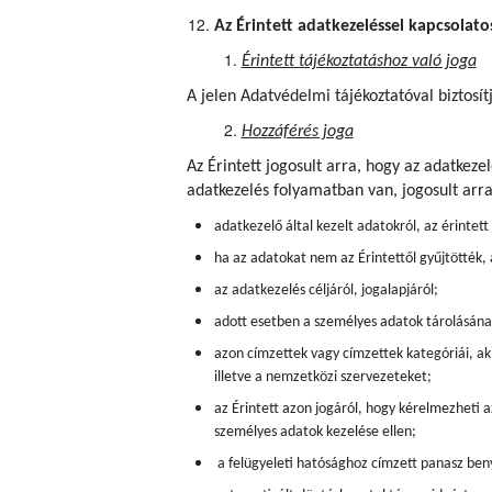
Az Érintett adatkezeléssel kapcsolato
Érintett tájékoztatáshoz való joga
A jelen Adatvédelmi tájékoztatóval biztosít
Hozzáférés joga
Az Érintett jogosult arra, hogy az adatkez
adatkezelés folyamatban van, jogosult arr
adatkezelő által kezelt adatokról, az érintet
ha az adatokat nem az Érintettől gyűjtötték,
az adatkezelés céljáról, jogalapjáról;
adott esetben a személyes adatok tárolásán
azon címzettek vagy címzettek kategóriái, aki
illetve a nemzetközi szervezeteket;
az Érintett azon jogáról, hogy kérelmezheti a
személyes adatok kezelése ellen;
a felügyeleti hatósághoz címzett panasz beny