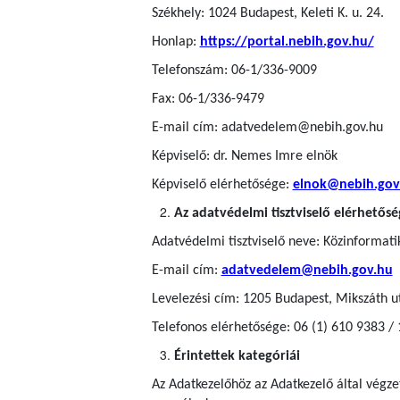
Székhely: 1024 Budapest, Keleti K. u. 24.
Honlap:
https://portal.nebih.gov.hu/
Telefonszám: 06-1/336-9009
Fax: 06-1/336-9479
E-mail cím: adatvedelem@nebih.gov.hu
Képviselő: dr. Nemes Imre elnök
Képviselő elérhetősége:
elnok@nebih.gov
Az adatvédelmi tisztviselő elérhetősé
Adatvédelmi tisztviselő neve: Közinformatik
E-mail cím:
adatvedelem@nebih.gov.hu
Levelezési cím: 1205 Budapest, Mikszáth u
Telefonos elérhetősége: 06 (1) 610 9383 /
Érintettek kategóriái
Az Adatkezelőhöz az Adatkezelő által végz