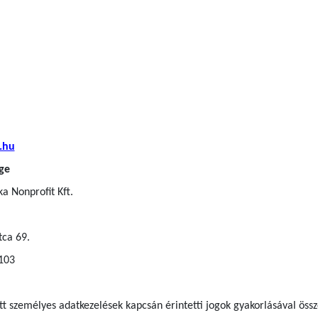
.hu
ge
a Nonprofit Kft.
tca 69.
 103
ett személyes adatkezelések kapcsán érintetti jogok gyakorlásával ös