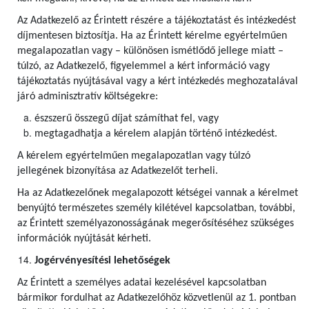
Az Adatkezelő az Érintett részére a tájékoztatást és intézkedést
díjmentesen biztosítja. Ha az Érintett kérelme egyértelműen
megalapozatlan vagy – különösen ismétlődő jellege miatt –
túlzó, az Adatkezelő, figyelemmel a kért információ vagy
tájékoztatás nyújtásával vagy a kért intézkedés meghozatalával
járó adminisztratív költségekre:
észszerű összegű díjat számíthat fel, vagy
megtagadhatja a kérelem alapján történő intézkedést.
A kérelem egyértelműen megalapozatlan vagy túlzó
jellegének bizonyítása az Adatkezelőt terheli.
Ha az Adatkezelőnek megalapozott kétségei vannak a kérelmet
benyújtó természetes személy kilétével kapcsolatban, további,
az Érintett személyazonosságának megerősítéséhez szükséges
információk nyújtását kérheti.
Jogérvényesítési lehetőségek
Az Érintett a személyes adatai kezelésével kapcsolatban
bármikor fordulhat az Adatkezelőhöz közvetlenül az 1. pontban