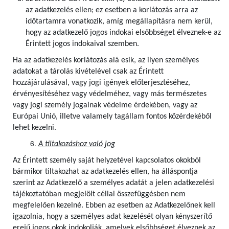
az adatkezelés ellen; ez esetben a korlátozás arra az
időtartamra vonatkozik, amíg megállapításra nem kerül,
hogy az adatkezelő jogos indokai elsőbbséget élveznek-e az
Érintett jogos indokaival szemben.
Ha az adatkezelés korlátozás alá esik, az ilyen személyes
adatokat a tárolás kivételével csak az Érintett
hozzájárulásával, vagy jogi igények előterjesztéséhez,
érvényesítéséhez vagy védelméhez, vagy más természetes
vagy jogi személy jogainak védelme érdekében, vagy az
Európai Unió, illetve valamely tagállam fontos közérdekéből
lehet kezelni.
A tiltakozáshoz való jog
Az Érintett személy saját helyzetével kapcsolatos okokból
bármikor tiltakozhat az adatkezelés ellen, ha álláspontja
szerint az Adatkezelő a személyes adatát a jelen adatkezelési
tájékoztatóban megjelölt céllal összefüggésben nem
megfelelően kezelné. Ebben az esetben az Adatkezelőnek kell
igazolnia, hogy a személyes adat kezelését olyan kényszerítő
erejű jogos okok indokolják, amelyek elsőbbséget élveznek az