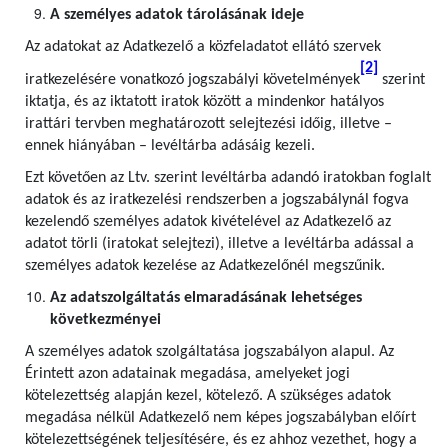
A személyes adatok tárolásának ideje
Az adatokat az Adatkezelő a közfeladatot ellátó szervek
[2]
iratkezelésére vonatkozó jogszabályi követelmények
szerint
iktatja, és az iktatott iratok között a mindenkor hatályos
irattári tervben meghatározott selejtezési időig, illetve –
ennek hiányában – levéltárba adásáig kezeli.
Ezt követően az Ltv. szerint levéltárba adandó iratokban foglalt
adatok és az iratkezelési rendszerben a jogszabálynál fogva
kezelendő személyes adatok kivételével az Adatkezelő az
adatot törli (iratokat selejtezi), illetve a levéltárba adással a
személyes adatok kezelése az Adatkezelőnél megszűnik.
Az adatszolgáltatás elmaradásának lehetséges
következményei
A személyes adatok szolgáltatása jogszabályon alapul. Az
Érintett azon adatainak megadása, amelyeket jogi
kötelezettség alapján kezel, kötelező. A szükséges adatok
megadása nélkül Adatkezelő nem képes jogszabályban előírt
kötelezettségének teljesítésére, és ez ahhoz vezethet, hogy a