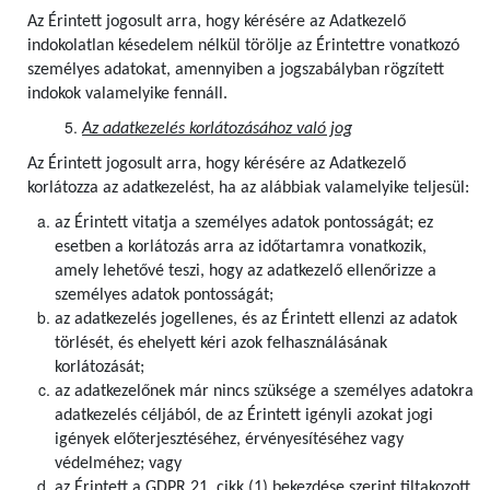
Az Érintett jogosult arra, hogy kérésére az Adatkezelő
indokolatlan késedelem nélkül törölje az Érintettre vonatkozó
személyes adatokat, amennyiben a jogszabályban rögzített
indokok valamelyike fennáll.
Az adatkezelés korlátozásához való jog
Az Érintett jogosult arra, hogy kérésére az Adatkezelő
korlátozza az adatkezelést, ha az alábbiak valamelyike teljesül:
az Érintett vitatja a személyes adatok pontosságát; ez
esetben a korlátozás arra az időtartamra vonatkozik,
amely lehetővé teszi, hogy az adatkezelő ellenőrizze a
személyes adatok pontosságát;
az adatkezelés jogellenes, és az Érintett ellenzi az adatok
törlését, és ehelyett kéri azok felhasználásának
korlátozását;
az adatkezelőnek már nincs szüksége a személyes adatokra
adatkezelés céljából, de az Érintett igényli azokat jogi
igények előterjesztéséhez, érvényesítéséhez vagy
védelméhez; vagy
az Érintett a GDPR 21. cikk (1) bekezdése szerint tiltakozott