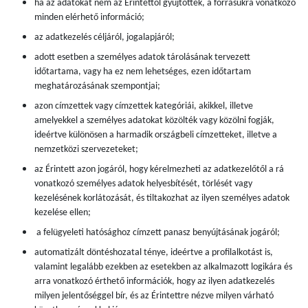
ha az adatokat nem az Érintettől gyűjtötték, a forrásukra vonatkozó
minden elérhető információ;
az adatkezelés céljáról, jogalapjáról;
adott esetben a személyes adatok tárolásának tervezett
időtartama, vagy ha ez nem lehetséges, ezen időtartam
meghatározásának szempontjai;
azon címzettek vagy címzettek kategóriái, akikkel, illetve
amelyekkel a személyes adatokat közölték vagy közölni fogják,
ideértve különösen a harmadik országbeli címzetteket, illetve a
nemzetközi szervezeteket;
az Érintett azon jogáról, hogy kérelmezheti az adatkezelőtől a rá
vonatkozó személyes adatok helyesbítését, törlését vagy
kezelésének korlátozását, és tiltakozhat az ilyen személyes adatok
kezelése ellen;
a felügyeleti hatósághoz címzett panasz benyújtásának jogáról;
automatizált döntéshozatal ténye, ideértve a profilalkotást is,
valamint legalább ezekben az esetekben az alkalmazott logikára és
arra vonatkozó érthető információk, hogy az ilyen adatkezelés
milyen jelentőséggel bír, és az Érintettre nézve milyen várható