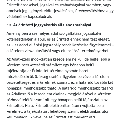
Érintett érdekeivel, jogaival és szabadságaival szemben, vagy
amelyek jogi igények előterjesztéséhez, érvényesítéséhez vagy
védelméhez kapcsolódnak.
Az érintetti joggyakorlás általános szabályai
Amennyiben a személyes adat szolgáltatása jogszabályi
kötelezettségen alapul, és az Érintett ennek nem tesz eleget,
az – az adott eljárási jogszabály rendelkezéseire figyelemmel –
a kérelem visszautasítását vagy elutasítását eredményezheti.
Az Adatkezelő indokolatlan késedelem nélkül, de legfeljebb a
kérelem beérkezésétől számított egy hónapon belül
tájékoztatja az Érintettet kérelme nyomán hozott
intézkedésekről. Szükség esetén, figyelembe véve a kérelem
összetettségét és a kérelmek számát, ez a határidő további két
hónappal meghosszabbítható. A határidő meghosszabbításáról
az Adatkezelő a késedelem okainak megjelölésével a kérelem
kézhezvételétől számított egy hónapon belül tájékoztatja az
Érintettet. Ha az Érintett elektronikus úton nyújtotta be a
kérelmet, a tájékoztatást lehetőség szerint elektronikus úton
kell megadni, kivéve, ha az Érintett azt másként kéri.