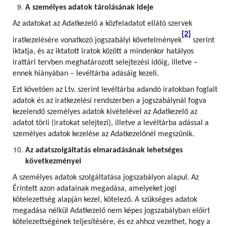
A személyes adatok tárolásának ideje
Az adatokat az Adatkezelő a közfeladatot ellátó szervek
[2]
iratkezelésére vonatkozó jogszabályi követelmények
szerint
iktatja, és az iktatott iratok között a mindenkor hatályos
irattári tervben meghatározott selejtezési időig, illetve –
ennek hiányában – levéltárba adásáig kezeli.
Ezt követően az Ltv. szerint levéltárba adandó iratokban foglalt
adatok és az iratkezelési rendszerben a jogszabálynál fogva
kezelendő személyes adatok kivételével az Adatkezelő az
adatot törli (iratokat selejtezi), illetve a levéltárba adással a
személyes adatok kezelése az Adatkezelőnél megszűnik.
Az adatszolgáltatás elmaradásának lehetséges
következményei
A személyes adatok szolgáltatása jogszabályon alapul. Az
Érintett azon adatainak megadása, amelyeket jogi
kötelezettség alapján kezel, kötelező. A szükséges adatok
megadása nélkül Adatkezelő nem képes jogszabályban előírt
kötelezettségének teljesítésére, és ez ahhoz vezethet, hogy a