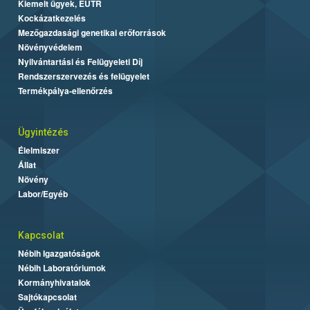
Kiemelt ügyek, EUTR
Kockázatkezelés
Mezőgazdasági genetikai erőforrások
Növényvédelem
Nyilvántartási és Felügyeleti Díj
Rendszerszervezés és felügyelet
Termékpálya-ellenőrzés
Ügyintézés
Élelmiszer
Állat
Növény
Labor/Egyéb
Kapcsolat
Nébih Igazgatóságok
Nébih Laboratóriumok
Kormányhivatalok
Sajtókapcsolat