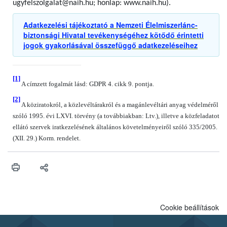
ugyfelszolgalat@naih.hu; honlap: www.naih.hu).
Adatkezelési tájékoztató a Nemzeti Élelmiszerlánc-
biztonsági Hivatal tevékenységéhez kötődő érintetti
jogok gyakorlásával összefüggő adatkezeléseihez
[1]
A címzett fogalmát lásd: GDPR 4. cikk 9. pontja.
[2]
A köziratokról, a közlevéltárakról és a magánlevéltári anyag védelméről
szóló 1995. évi LXVI. törvény (a továbbiakban: Ltv.), illetve a közfeladatot
ellátó szervek iratkezelésének általános követelményeiről szóló 335/2005.
(XII. 29.) Korm. rendelet.
Cookie beállítások