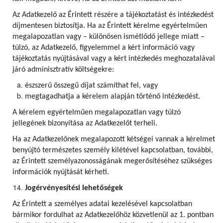
Az Adatkezelő az Érintett részére a tájékoztatást és intézkedést
díjmentesen biztosítja. Ha az Érintett kérelme egyértelműen
megalapozatlan vagy – különösen ismétlődő jellege miatt –
túlzó, az Adatkezelő, figyelemmel a kért információ vagy
tájékoztatás nyújtásával vagy a kért intézkedés meghozatalával
járó adminisztratív költségekre:
észszerű összegű díjat számíthat fel, vagy
megtagadhatja a kérelem alapján történő intézkedést.
A kérelem egyértelműen megalapozatlan vagy túlzó
jellegének bizonyítása az Adatkezelőt terheli.
Ha az Adatkezelőnek megalapozott kétségei vannak a kérelmet
benyújtó természetes személy kilétével kapcsolatban, további,
az Érintett személyazonosságának megerősítéséhez szükséges
információk nyújtását kérheti.
Jogérvényesítési lehetőségek
Az Érintett a személyes adatai kezelésével kapcsolatban
bármikor fordulhat az Adatkezelőhöz közvetlenül az 1. pontban