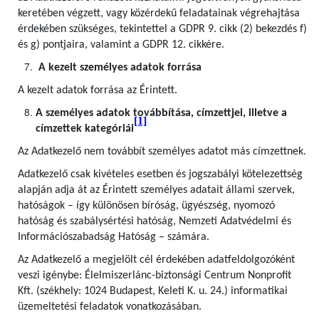
keretében végzett, vagy közérdekű feladatainak végrehajtása
érdekében szükséges, tekintettel a GDPR 9. cikk (2) bekezdés f)
és g) pontjaira, valamint a GDPR 12. cikkére.
A kezelt személyes adatok forrása
A kezelt adatok forrása az Érintett.
A személyes adatok továbbítása, címzettjei, illetve a
[1]
címzettek kategóriái
Az Adatkezelő nem továbbít személyes adatot más címzettnek.
Adatkezelő csak kivételes esetben és jogszabályi kötelezettség
alapján adja át az Érintett személyes adatait állami szervek,
hatóságok – így különösen bíróság, ügyészség, nyomozó
hatóság és szabálysértési hatóság, Nemzeti Adatvédelmi és
Információszabadság Hatóság – számára.
Az Adatkezelő a megjelölt cél érdekében adatfeldolgozóként
veszi igénybe: Élelmiszerlánc-biztonsági Centrum Nonprofit
Kft. (székhely: 1024 Budapest, Keleti K. u. 24.) informatikai
üzemeltetési feladatok vonatkozásában.