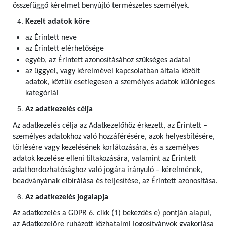
összefüggő kérelmet benyújtó természetes személyek.
Kezelt adatok köre
az Érintett neve
az Érintett elérhetősége
egyéb, az Érintett azonosításához szükséges adatai
az üggyel, vagy kérelmével kapcsolatban általa közölt
adatok, köztük esetlegesen a személyes adatok különleges
kategóriái
Az adatkezelés célja
Az adatkezelés célja az Adatkezelőhöz érkezett, az Érintett –
személyes adatokhoz való hozzáférésére, azok helyesbítésére,
törlésére vagy kezelésének korlátozására, és a személyes
adatok kezelése elleni tiltakozására, valamint az Érintett
adathordozhatósághoz való jogára irányuló – kérelmének,
beadványának elbírálása és teljesítése, az Érintett azonosítása.
Az adatkezelés jogalapja
Az adatkezelés a GDPR 6. cikk (1) bekezdés e) pontján alapul,
az Adatkezelőre ruházott közhatalmi jogosítványok gyakorlása