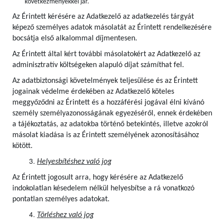
következményekkel jár.
Az Érintett kérésére az Adatkezelő az adatkezelés tárgyát
képező személyes adatok másolatát az Érintett rendelkezésére
bocsátja első alkalommal díjmentesen.
Az Érintett által kért további másolatokért az Adatkezelő az
adminisztratív költségeken alapuló díjat számíthat fel.
Az adatbiztonsági követelmények teljesülése és az Érintett
jogainak védelme érdekében az Adatkezelő köteles
meggyőződni az Érintett és a hozzáférési jogával élni kívánó
személy személyazonosságának egyezéséről, ennek érdekében
a tájékoztatás, az adatokba történő betekintés, illetve azokról
másolat kiadása is az Érintett személyének azonosításához
kötött.
Helyesbítéshez való jog
Az Érintett jogosult arra, hogy kérésére az Adatkezelő
indokolatlan késedelem nélkül helyesbítse a rá vonatkozó
pontatlan személyes adatokat.
Törléshez való jog