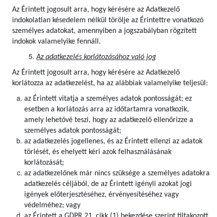
Az Érintett jogosult arra, hogy kérésére az Adatkezelő
indokolatlan késedelem nélkül törölje az Érintettre vonatkozó
személyes adatokat, amennyiben a jogszabályban rögzített
indokok valamelyike fennáll.
Az adatkezelés korlátozásához való jog
Az Érintett jogosult arra, hogy kérésére az Adatkezelő
korlátozza az adatkezelést, ha az alábbiak valamelyike teljesül:
az Érintett vitatja a személyes adatok pontosságát; ez
esetben a korlátozás arra az időtartamra vonatkozik,
amely lehetővé teszi, hogy az adatkezelő ellenőrizze a
személyes adatok pontosságát;
az adatkezelés jogellenes, és az Érintett ellenzi az adatok
törlését, és ehelyett kéri azok felhasználásának
korlátozását;
az adatkezelőnek már nincs szüksége a személyes adatokra
adatkezelés céljából, de az Érintett igényli azokat jogi
igények előterjesztéséhez, érvényesítéséhez vagy
védelméhez; vagy
az Érintett a GDPR 21. cikk (1) bekezdése szerint tiltakozott