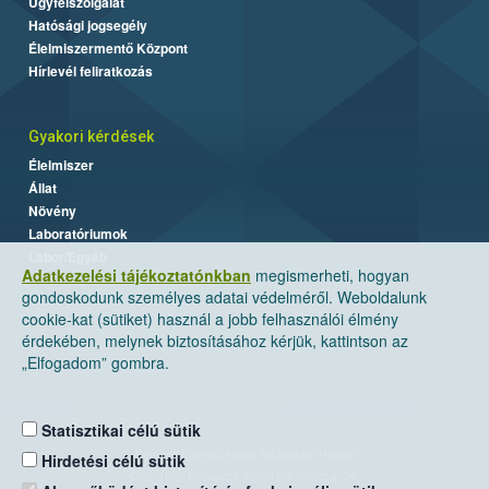
Ügyfélszolgálat
Hatósági jogsegély
Élelmiszermentő Központ
Hírlevél feliratkozás
Gyakori kérdések
Élelmiszer
Állat
Növény
Laboratóriumok
Labor/Egyéb
Adatkezelési tájékoztatónkban
megismerheti, hogyan
gondoskodunk személyes adatai védelméről. Weboldalunk
cookie-kat (sütiket) használ a jobb felhasználói élmény
érdekében, melynek biztosításához kérjük, kattintson az
„Elfogadom” gombra.
Statisztikai célú sütik
Nemzeti Élelmiszerlánc-biztonsági Hivatal
Hirdetési célú sütik
Cím: 1024 Budapest, Keleti Károly utca. 24.