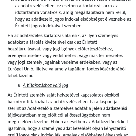
az adatkezelés ellen; ez esetben a korlátozás arra az
időtartamra vonatkozik, amíg megállapításra nem kerül,
hogy az adatkezelő jogos indokai elsőbbséget élveznek-e az
Érintett jogos indokaival szemben.
Ha az adatkezelés korlátozás alá esik, az ilyen személyes
adatokat a tárolás kivételével csak az Érintett
hozzájárulásával, vagy jogi igények előterjesztéséhez,
érvényesítéséhez vagy védelméhez, vagy más természetes
vagy jogi személy jogainak védelme érdekében, vagy az
Európai Unió, illetve valamely tagállam fontos közérdekéből
lehet kezelni.
A tiltakozáshoz való jog
Az Érintett személy saját helyzetével kapcsolatos okokból
bármikor tiltakozhat az adatkezelés ellen, ha álláspontja
szerint az Adatkezelő a személyes adatát a jelen adatkezelési
tájékoztatóban megjelölt céllal összefüggésben nem
megfelelően kezelné. Ebben az esetben az Adatkezelőnek kell
igazolnia, hogy a személyes adat kezelését olyan kényszerítő
erejű jogos okok indokolják, amelyek elsőbbséget élveznek az