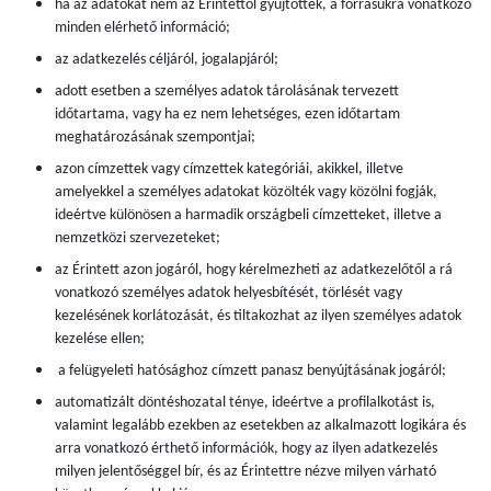
ha az adatokat nem az Érintettől gyűjtötték, a forrásukra vonatkozó
minden elérhető információ;
az adatkezelés céljáról, jogalapjáról;
adott esetben a személyes adatok tárolásának tervezett
időtartama, vagy ha ez nem lehetséges, ezen időtartam
meghatározásának szempontjai;
azon címzettek vagy címzettek kategóriái, akikkel, illetve
amelyekkel a személyes adatokat közölték vagy közölni fogják,
ideértve különösen a harmadik országbeli címzetteket, illetve a
nemzetközi szervezeteket;
az Érintett azon jogáról, hogy kérelmezheti az adatkezelőtől a rá
vonatkozó személyes adatok helyesbítését, törlését vagy
kezelésének korlátozását, és tiltakozhat az ilyen személyes adatok
kezelése ellen;
a felügyeleti hatósághoz címzett panasz benyújtásának jogáról;
automatizált döntéshozatal ténye, ideértve a profilalkotást is,
valamint legalább ezekben az esetekben az alkalmazott logikára és
arra vonatkozó érthető információk, hogy az ilyen adatkezelés
milyen jelentőséggel bír, és az Érintettre nézve milyen várható