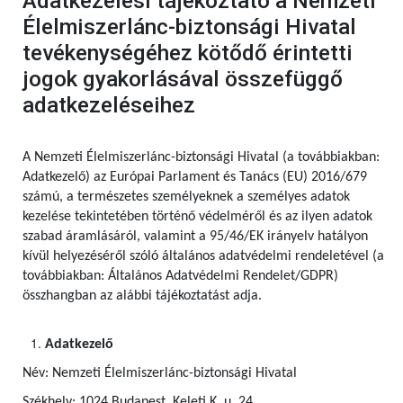
Adatkezelési tájékoztató a Nemzeti
Élelmiszerlánc-biztonsági Hivatal
tevékenységéhez kötődő érintetti
jogok gyakorlásával összefüggő
adatkezeléseihez
A Nemzeti Élelmiszerlánc-biztonsági Hivatal (a továbbiakban:
Adatkezelő) az Európai Parlament és Tanács (EU) 2016/679
számú,
a természetes személyeknek a személyes adatok
kezelése tekintetében történő védelméről és az ilyen adatok
szabad áramlásáról, valamint a 95/46/EK irányelv hatályon
kívül helyezéséről szóló általános adatvédelmi rendeletével (a
továbbiakban: Általános Adatvédelmi Rendelet/GDPR)
összhangban az alábbi tájékoztatást adja.
Adatkezelő
Név: Nemzeti Élelmiszerlánc-biztonsági Hivatal
Székhely: 1024 Budapest, Keleti K. u. 24.