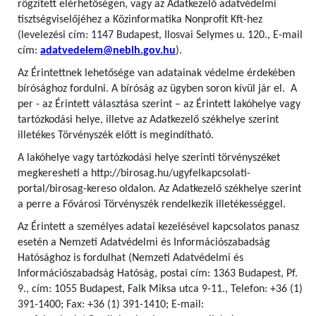
rögzített elérhetőségen, vagy az Adatkezelő adatvédelmi
tisztségviselőjéhez a Közinformatika Nonprofit Kft-hez
(levelezési cím: 1147 Budapest, Ilosvai Selymes u. 120., E-mail
cím:
adatvedelem@nebih.gov.hu
).
Az Érintettnek lehetősége van adatainak védelme érdekében
bírósághoz fordulni. A bíróság az ügyben soron kívül jár el. A
per - az Érintett választása szerint – az Érintett lakóhelye vagy
tartózkodási helye, illetve az Adatkezelő székhelye szerint
illetékes Törvényszék előtt is megindítható.
A lakóhelye vagy tartózkodási helye szerinti törvényszéket
megkeresheti a http://birosag.hu/ugyfelkapcsolati-
portal/birosag-kereso oldalon. Az Adatkezelő székhelye szerint
a perre a Fővárosi Törvényszék rendelkezik illetékességgel.
Az Érintett a személyes adatai kezelésével kapcsolatos panasz
esetén a Nemzeti Adatvédelmi és Információszabadság
Hatósághoz is fordulhat (Nemzeti Adatvédelmi és
Információszabadság Hatóság, postai cím: 1363 Budapest, Pf.
9., cím: 1055 Budapest, Falk Miksa utca 9-11., Telefon: +36 (1)
391-1400; Fax: +36 (1) 391-1410; E-mail: