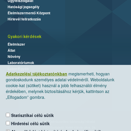
Ügyfélszolgálat
Hatósági jogsegély
Élelmiszermentő Központ
Hírlevél feliratkozás
Gyakori kérdések
Élelmiszer
Állat
Növény
Laboratóriumok
Labor/Egyéb
Adatkezelési tájékoztatónkban
megismerheti, hogyan
gondoskodunk személyes adatai védelméről. Weboldalunk
cookie-kat (sütiket) használ a jobb felhasználói élmény
érdekében, melynek biztosításához kérjük, kattintson az
„Elfogadom” gombra.
Statisztikai célú sütik
Nemzeti Élelmiszerlánc-biztonsági Hivatal
Hirdetési célú sütik
Cím: 1024 Budapest, Keleti Károly utca. 24.