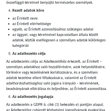
összefüggő kérelmet benyújtó természetes személyek.
Kezelt adatok köre
az Érintett neve
az Érintett elérhetősége
egyéb, az Érintett azonosításához szükséges adatai
az üggyel, vagy kérelmével kapcsolatban általa közölt
adatok, köztük esetlegesen a személyes adatok különleges
kategóriái
Az adatkezelés célja
Az adatkezelés célja az Adatkezelőhöz érkezett, az Érintett –
személyes adatokhoz való hozzáférésére, azok helyesbítésére,
törlésére vagy kezelésének korlátozására, és a személyes
adatok kezelése elleni tiltakozására, valamint az Érintett
adathordozhatósághoz való jogára irányuló – kérelmének,
beadványának elbírálása és teljesítése, az Érintett azonosítása.
Az adatkezelés jogalapja
Az adatkezelés a GDPR 6. cikk (1) bekezdés e) pontján alapul,
az Adatkezelőre ruházott közhatalmi jogosítványok gyakorlása