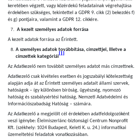
keretében végzett, vagy közérdekű feladatainak végrehajtása
érdekében szükséges, tekintettel a GDPR 9. cikk (2) bekezdés f)
és g) pontjaira, valamint a GDPR 12. cikkére.
A kezelt személyes adatok forrása
A kezelt adatok forrása az Érintett.
A személyes adatok továbbítása, címzettjei, illetve a
[1]
címzettek kategóriái
Az Adatkezelő nem továbbít személyes adatot más címzettnek.
Adatkezelő csak kivételes esetben és jogszabályi kötelezettség
alapján adja át az Érintett személyes adatait állami szervek,
hatóságok – így különösen bíróság, ügyészség, nyomozó
hatóság és szabálysértési hatóság, Nemzeti Adatvédelmi és
Információszabadság Hatóság – számára.
Az Adatkezelő a megjelölt cél érdekében adatfeldolgozóként
veszi igénybe: Élelmiszerlánc-biztonsági Centrum Nonprofit
Kft. (székhely: 1024 Budapest, Keleti K. u. 24.) informatikai
üzemeltetési feladatok vonatkozásában.