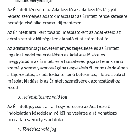
következményekkel jár.
Az Érintett kérésére az Adatkezelő az adatkezelés tárgyát
képező személyes adatok másolatát az Érintett rendelkezésére
bocsátja első alkalommal díjmentesen.
Az Érintett által kért további másolatokért az Adatkezelő az
adminisztratív költségeken alapuló díjat számíthat fel.
Az adatbiztonsági követelmények teljesülése és az Érintett
jogainak védelme érdekében az Adatkezelő köteles
meggyőződni az Érintett és a hozzáférési jogával élni kívánó
személy személyazonosságának egyezéséről, ennek érdekében
a tájékoztatás, az adatokba történő betekintés, illetve azokról
másolat kiadása is az Érintett személyének azonosításához
kötött.
Helyesbítéshez való jog
Az Érintett jogosult arra, hogy kérésére az Adatkezelő
indokolatlan késedelem nélkül helyesbítse a rá vonatkozó
pontatlan személyes adatokat.
Törléshez való jog