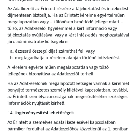
Az Adatkezelő az Érintett részére a tájékoztatást és intézkedést
díjmentesen biztosítja. Ha az Érintett kérelme egyértelműen
megalapozatlan vagy – különösen ismétlődő jellege miatt –
túlzó, az Adatkezelő, figyelemmel a kért információ vagy
tájékoztatás nyújtásával vagy a kért intézkedés meghozatalával
járó adminisztratív költségekre:
észszerű összegű díjat számíthat fel, vagy
megtagadhatja a kérelem alapján történő intézkedést.
A kérelem egyértelműen megalapozatlan vagy túlzó
jellegének bizonyítása az Adatkezelőt terheli.
Ha az Adatkezelőnek megalapozott kétségei vannak a kérelmet
benyújtó természetes személy kilétével kapcsolatban, további,
az Érintett személyazonosságának megerősítéséhez szükséges
információk nyújtását kérheti.
Jogérvényesítési lehetőségek
Az Érintett a személyes adatai kezelésével kapcsolatban
bármikor fordulhat az Adatkezelőhöz közvetlenül az 1. pontban