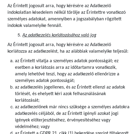
Az Érintett jogosult arra, hogy kérésére az Adatkezelő
indokolatlan késedelem nélkül törölje az Érintettre vonatkozó
személyes adatokat, amennyiben a jogszabályban rögzített
indokok valamelyike fennáll.
Az adatkezelés korlátozásához való jog
Az Érintett jogosult arra, hogy kérésére az Adatkezelő
korlátozza az adatkezelést, ha az alábbiak valamelyike teljesül:
az Érintett vitatja a személyes adatok pontosságát; ez
esetben a korlátozás arra az időtartamra vonatkozik,
amely lehetővé teszi, hogy az adatkezelő ellenőrizze a
személyes adatok pontosságát;
az adatkezelés jogellenes, és az Érintett ellenzi az adatok
törlését, és ehelyett kéri azok felhasználásának
korlátozását;
az adatkezelőnek már nincs szüksége a személyes adatokra
adatkezelés céljából, de az Érintett igényli azokat jogi
igények előterjesztéséhez, érvényesítéséhez vagy
védelméhez; vagy
az Érintett a GDPR 21. cikk (1) bekezdése szerint tiltakozott