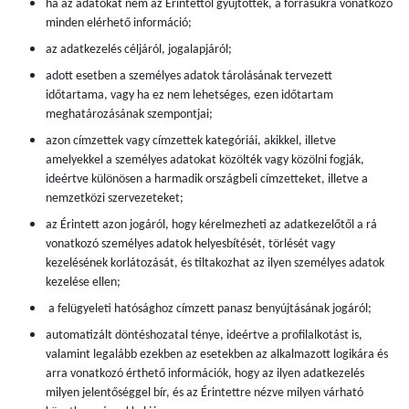
ha az adatokat nem az Érintettől gyűjtötték, a forrásukra vonatkozó
minden elérhető információ;
az adatkezelés céljáról, jogalapjáról;
adott esetben a személyes adatok tárolásának tervezett
időtartama, vagy ha ez nem lehetséges, ezen időtartam
meghatározásának szempontjai;
azon címzettek vagy címzettek kategóriái, akikkel, illetve
amelyekkel a személyes adatokat közölték vagy közölni fogják,
ideértve különösen a harmadik országbeli címzetteket, illetve a
nemzetközi szervezeteket;
az Érintett azon jogáról, hogy kérelmezheti az adatkezelőtől a rá
vonatkozó személyes adatok helyesbítését, törlését vagy
kezelésének korlátozását, és tiltakozhat az ilyen személyes adatok
kezelése ellen;
a felügyeleti hatósághoz címzett panasz benyújtásának jogáról;
automatizált döntéshozatal ténye, ideértve a profilalkotást is,
valamint legalább ezekben az esetekben az alkalmazott logikára és
arra vonatkozó érthető információk, hogy az ilyen adatkezelés
milyen jelentőséggel bír, és az Érintettre nézve milyen várható