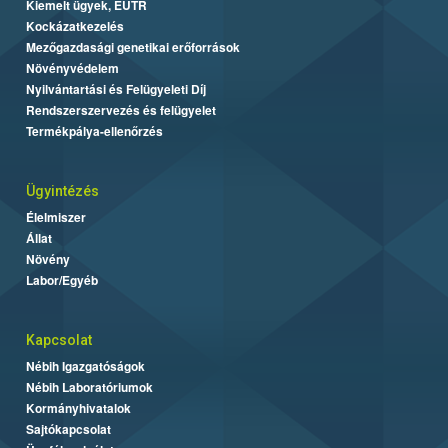
Kiemelt ügyek, EUTR
Kockázatkezelés
Mezőgazdasági genetikai erőforrások
Növényvédelem
Nyilvántartási és Felügyeleti Díj
Rendszerszervezés és felügyelet
Termékpálya-ellenőrzés
Ügyintézés
Élelmiszer
Állat
Növény
Labor/Egyéb
Kapcsolat
Nébih Igazgatóságok
Nébih Laboratóriumok
Kormányhivatalok
Sajtókapcsolat