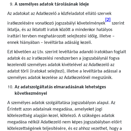
A személyes adatok tárolásának ideje
Az adatokat az Adatkezelő a közfeladatot ellátó szervek
[2]
iratkezelésére vonatkozó jogszabályi követelmények
szerint
iktatja, és az iktatott iratok között a mindenkor hatályos
irattári tervben meghatározott selejtezési időig, illetve –
ennek hiányában – levéltárba adásáig kezeli.
Ezt követően az Ltv. szerint levéltárba adandó iratokban foglalt
adatok és az iratkezelési rendszerben a jogszabálynál fogva
kezelendő személyes adatok kivételével az Adatkezelő az
adatot törli (iratokat selejtezi), illetve a levéltárba adással a
személyes adatok kezelése az Adatkezelőnél megszűnik.
Az adatszolgáltatás elmaradásának lehetséges
következményei
A személyes adatok szolgáltatása jogszabályon alapul. Az
Érintett azon adatainak megadása, amelyeket jogi
kötelezettség alapján kezel, kötelező. A szükséges adatok
megadása nélkül Adatkezelő nem képes jogszabályban előírt
kötelezettségének teljesítésére, és ez ahhoz vezethet, hogy a