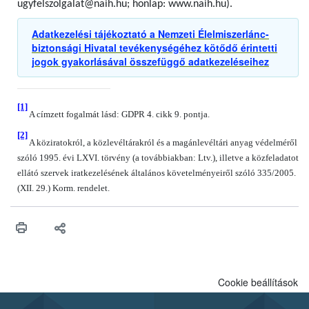
ugyfelszolgalat@naih.hu; honlap: www.naih.hu).
Adatkezelési tájékoztató a Nemzeti Élelmiszerlánc-
biztonsági Hivatal tevékenységéhez kötődő érintetti
jogok gyakorlásával összefüggő adatkezeléseihez
[1]
A címzett fogalmát lásd: GDPR 4. cikk 9. pontja.
[2]
A köziratokról, a közlevéltárakról és a magánlevéltári anyag védelméről
szóló 1995. évi LXVI. törvény (a továbbiakban: Ltv.), illetve a közfeladatot
ellátó szervek iratkezelésének általános követelményeiről szóló 335/2005.
(XII. 29.) Korm. rendelet.
Cookie beállítások