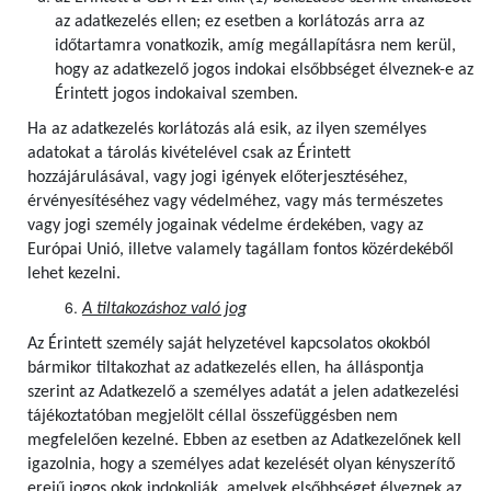
az adatkezelés ellen; ez esetben a korlátozás arra az
időtartamra vonatkozik, amíg megállapításra nem kerül,
hogy az adatkezelő jogos indokai elsőbbséget élveznek-e az
Érintett jogos indokaival szemben.
Ha az adatkezelés korlátozás alá esik, az ilyen személyes
adatokat a tárolás kivételével csak az Érintett
hozzájárulásával, vagy jogi igények előterjesztéséhez,
érvényesítéséhez vagy védelméhez, vagy más természetes
vagy jogi személy jogainak védelme érdekében, vagy az
Európai Unió, illetve valamely tagállam fontos közérdekéből
lehet kezelni.
A tiltakozáshoz való jog
Az Érintett személy saját helyzetével kapcsolatos okokból
bármikor tiltakozhat az adatkezelés ellen, ha álláspontja
szerint az Adatkezelő a személyes adatát a jelen adatkezelési
tájékoztatóban megjelölt céllal összefüggésben nem
megfelelően kezelné. Ebben az esetben az Adatkezelőnek kell
igazolnia, hogy a személyes adat kezelését olyan kényszerítő
erejű jogos okok indokolják, amelyek elsőbbséget élveznek az