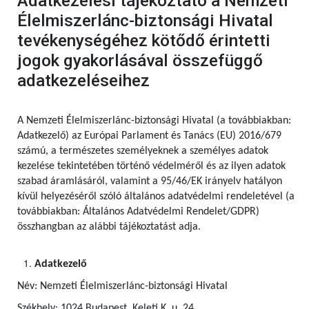
Adatkezelési tájékoztató a Nemzeti
Élelmiszerlánc-biztonsági Hivatal
tevékenységéhez kötődő érintetti
jogok gyakorlásával összefüggő
adatkezeléseihez
A Nemzeti Élelmiszerlánc-biztonsági Hivatal (a továbbiakban:
Adatkezelő) az Európai Parlament és Tanács (EU) 2016/679
számú,
a természetes személyeknek a személyes adatok
kezelése tekintetében történő védelméről és az ilyen adatok
szabad áramlásáról, valamint a 95/46/EK irányelv hatályon
kívül helyezéséről szóló általános adatvédelmi rendeletével (a
továbbiakban: Általános Adatvédelmi Rendelet/GDPR)
összhangban az alábbi tájékoztatást adja.
Adatkezelő
Név: Nemzeti Élelmiszerlánc-biztonsági Hivatal
Székhely: 1024 Budapest, Keleti K. u. 24.