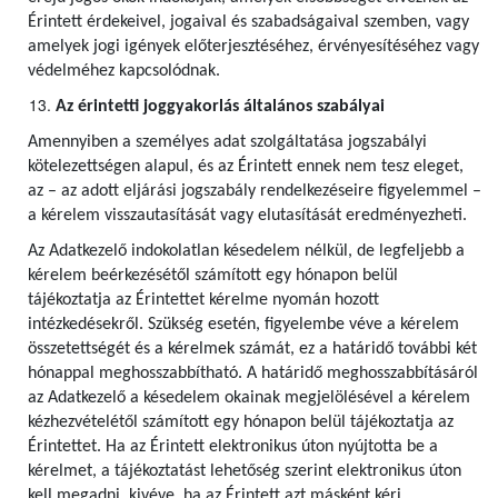
Érintett érdekeivel, jogaival és szabadságaival szemben, vagy
amelyek jogi igények előterjesztéséhez, érvényesítéséhez vagy
védelméhez kapcsolódnak.
Az érintetti joggyakorlás általános szabályai
Amennyiben a személyes adat szolgáltatása jogszabályi
kötelezettségen alapul, és az Érintett ennek nem tesz eleget,
az – az adott eljárási jogszabály rendelkezéseire figyelemmel –
a kérelem visszautasítását vagy elutasítását eredményezheti.
Az Adatkezelő indokolatlan késedelem nélkül, de legfeljebb a
kérelem beérkezésétől számított egy hónapon belül
tájékoztatja az Érintettet kérelme nyomán hozott
intézkedésekről. Szükség esetén, figyelembe véve a kérelem
összetettségét és a kérelmek számát, ez a határidő további két
hónappal meghosszabbítható. A határidő meghosszabbításáról
az Adatkezelő a késedelem okainak megjelölésével a kérelem
kézhezvételétől számított egy hónapon belül tájékoztatja az
Érintettet. Ha az Érintett elektronikus úton nyújtotta be a
kérelmet, a tájékoztatást lehetőség szerint elektronikus úton
kell megadni, kivéve, ha az Érintett azt másként kéri.