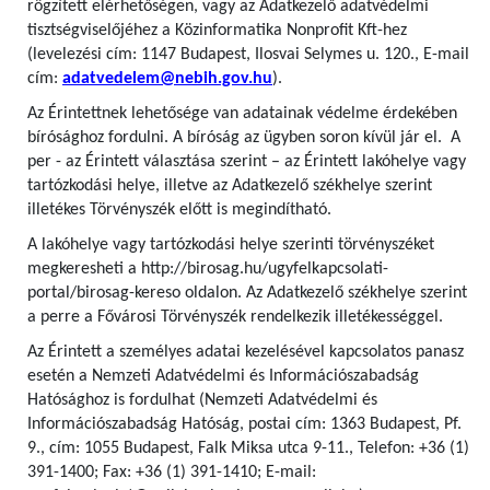
rögzített elérhetőségen, vagy az Adatkezelő adatvédelmi
tisztségviselőjéhez a Közinformatika Nonprofit Kft-hez
(levelezési cím: 1147 Budapest, Ilosvai Selymes u. 120., E-mail
cím:
adatvedelem@nebih.gov.hu
).
Az Érintettnek lehetősége van adatainak védelme érdekében
bírósághoz fordulni. A bíróság az ügyben soron kívül jár el. A
per - az Érintett választása szerint – az Érintett lakóhelye vagy
tartózkodási helye, illetve az Adatkezelő székhelye szerint
illetékes Törvényszék előtt is megindítható.
A lakóhelye vagy tartózkodási helye szerinti törvényszéket
megkeresheti a http://birosag.hu/ugyfelkapcsolati-
portal/birosag-kereso oldalon. Az Adatkezelő székhelye szerint
a perre a Fővárosi Törvényszék rendelkezik illetékességgel.
Az Érintett a személyes adatai kezelésével kapcsolatos panasz
esetén a Nemzeti Adatvédelmi és Információszabadság
Hatósághoz is fordulhat (Nemzeti Adatvédelmi és
Információszabadság Hatóság, postai cím: 1363 Budapest, Pf.
9., cím: 1055 Budapest, Falk Miksa utca 9-11., Telefon: +36 (1)
391-1400; Fax: +36 (1) 391-1410; E-mail: