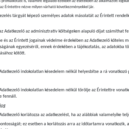
 profilalkotást is, valamint legalább ezekben az esetekben az alkalmazott logiká
s az Érintettre nézve milyen várható következményekkel jár.
kezelés tárgyát képező személyes adatok másolatát az Érintett rende
az Adatkezelő az adminisztratív költségeken alapuló díjat számíthat fe
e és az Érintett jogainak védelme érdekében az Adatkezelő köteles me
ágának egyezéséről, ennek érdekében a tájékoztatás, az adatokba tör
ásához kötött.
z Adatkezelő indokolatlan késedelem nélkül helyesbítse a rá vonatkozó
z Adatkezelő indokolatlan késedelem nélkül törölje az Érintettre von
e fennáll.
jog
 Adatkezelő korlátozza az adatkezelést, ha az alábbiak valamelyike telj
pontosságát; ez esetben a korlátozás arra az időtartamra vonatkozik, 