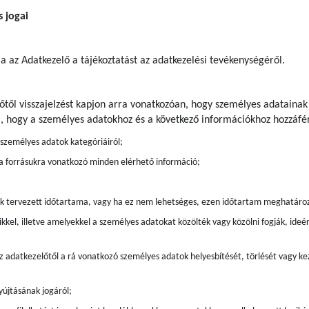
s jogai
ja az Adatkezelő a tájékoztatást az adatkezelési tevékenységéről.
előtől visszajelzést kapjon arra vonatkozóan, hogy személyes adatainak
a, hogy a személyes adatokhoz és a következő információkhoz hozzáfér
t személyes adatok kategóriáiról;
 a forrásukra vonatkozó minden elérhető információ;
ak tervezett időtartama, vagy ha ez nem lehetséges, ezen időtartam meghatáro
kkel, illetve amelyekkel a személyes adatokat közölték vagy közölni fogják, ide
z adatkezelőtől a rá vonatkozó személyes adatok helyesbítését, törlését vagy kez
újtásának jogáról;