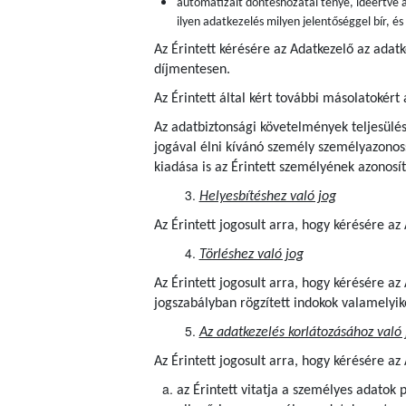
automatizált döntéshozatal ténye, ideértve a
ilyen adatkezelés milyen jelentőséggel bír, é
Az Érintett kérésére az Adatkezelő az adat
díjmentesen.
Az Érintett által kért további másolatokért 
Az adatbiztonsági követelmények teljesülés
jogával élni kívánó személy személyazonoss
kiadása is az Érintett személyének azonosít
Helyesbítéshez való jog
Az Érintett jogosult arra, hogy kérésére a
Törléshez való jog
Az Érintett jogosult arra, hogy kérésére a
jogszabályban rögzített indokok valamelyik
Az adatkezelés korlátozásához való 
Az Érintett jogosult arra, hogy kérésére az
az Érintett vitatja a személyes adatok 