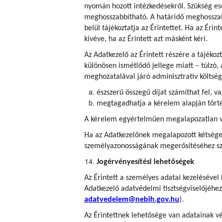
nyomán hozott intézkedésekről. Szükség es
meghosszabbítható. A határidő meghosszab
belül tájékoztatja az Érintettet. Ha az Érin
kivéve, ha az Érintett azt másként kéri.
Az Adatkezelő az Érintett részére a tájéko
különösen ismétlődő jellege miatt – túlzó, 
meghozatalával járó adminisztratív költség
észszerű összegű díjat számíthat fel, v
megtagadhatja a kérelem alapján törté
A kérelem egyértelműen megalapozatlan vag
Ha az Adatkezelőnek megalapozott kétségei
személyazonosságának megerősítéséhez szü
Jogérvényesítési lehetőségek
Az Érintett a személyes adatai kezelésével
Adatkezelő adatvédelmi tisztségviselőjéhez
adatvedelem@nebih.gov.hu
).
Az Érintettnek lehetősége van adatainak vé