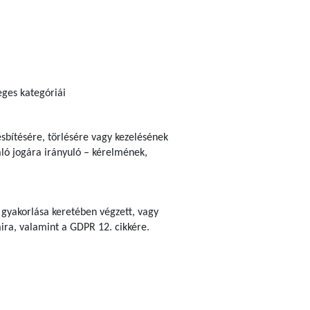
eges kategóriái
esbítésére, törlésére vagy kezelésének
aló jogára irányuló – kérelmének,
 gyakorlása keretében végzett, vagy
aira, valamint a GDPR 12. cikkére.