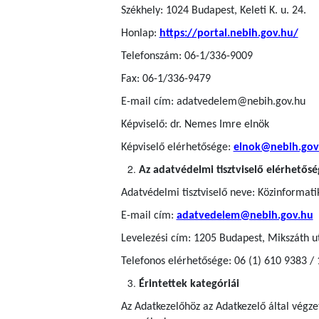
Székhely: 1024 Budapest, Keleti K. u. 24.
Honlap:
https://portal.nebih.gov.hu/
Telefonszám: 06-1/336-9009
Fax: 06-1/336-9479
E-mail cím: adatvedelem@nebih.gov.hu
Képviselő: dr. Nemes Imre elnök
Képviselő elérhetősége:
elnok@nebih.gov
Az adatvédelmi tisztviselő elérhetősé
Adatvédelmi tisztviselő neve: Közinformatik
E-mail cím:
adatvedelem@nebih.gov.hu
Levelezési cím: 1205 Budapest, Mikszáth u
Telefonos elérhetősége: 06 (1) 610 9383 /
Érintettek kategóriái
Az Adatkezelőhöz az Adatkezelő által végz