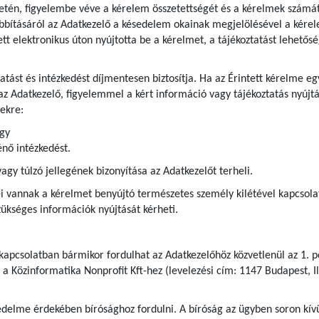
etén, figyelembe véve a kérelem összetettségét és a kérelmek számát
bításáról az Adatkezelő a késedelem okainak megjelölésével a kérel
tett elektronikus úton nyújtotta be a kérelmet, a tájékoztatást lehetős
ztatást és intézkedést díjmentesen biztosítja. Ha az Érintett kérelme
az Adatkezelő, figyelemmel a kért információ vagy tájékoztatás nyújtá
ekre:
agy
nő intézkedést.
y túlzó jellegének bizonyítása az Adatkezelőt terheli.
 vannak a kérelmet benyújtó természetes személy kilétével kapcsolatb
kséges információk nyújtását kérheti.
 kapcsolatban bármikor fordulhat az Adatkezelőhöz közvetlenül az 1. p
 a Közinformatika Nonprofit Kft-hez (levelezési cím: 1147 Budapest, Il
delme érdekében bírósághoz fordulni. A bíróság az ügyben soron kívül 