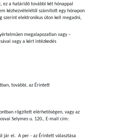
, ez a határidő további két hónappal
em kézhezvételétől számított egy hónapon
ég szerint elektronikus úton kell megadni,
 egyértelműen megalapozatlan vagy –
sával vagy a kért intézkedés
an, további, az Érintett
ontban rögzített elérhetőségen, vagy az
osvai Selymes u. 120., E-mail cím:
jár el. A per - az Érintett választása