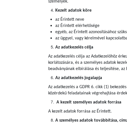
személyek.
Kezelt adatok köre
az Érintett neve
az Érintett elérhetősége
egyéb, az Érintett azonosításához szük
az üggyel, vagy kérelmével kapcsolatba
Az adatkezelés célja
Az adatkezelés célja az Adatkezelőhöz érke
korlátozására, és a személyes adatok kezel
beadványának elbírálása és teljesítése, az 
Az adatkezelés jogalapja
Az adatkezelés a GDPR 6. cikk (1) bekezdés
közérdekű feladatainak végrehajtása érdeké
A kezelt személyes adatok forrása
A kezelt adatok forrása az Érintett.
A személyes adatok továbbítása, címze