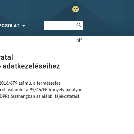
PCSOLAT
vatal
ő adatkezeléseihez
 2016/679 számú,
a természetes
ól, valamint a 95/46/EK irányelv hatályon
DPR) összhangban az alábbi tájékoztatást