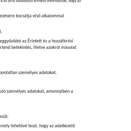
ra és arra vonatkozó érthető információk, hogy az
lkezésére bocsátja első alkalommal
l.
ggyőződni az Érintett és a hozzáférési
ténő betekintés, illetve azokról másolat
 pontatlan személyes adatokat.
atkozó személyes adatokat, amennyiben a
esül:
amely lehetővé teszi, hogy az adatkezelő