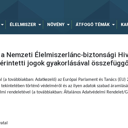
ÉLELMISZER
NÖVÉNY
ÁTFOGÓ TÉMÁK
KA
 a Nemzeti Élelmiszerlánc-biztonsági Hi
rintetti jogok gyakorlásával összefügg
al (a továbbiakban: Adatkezelő) az Európai Parlament és Tanács (EU)
tekintetében történő védelméről és az ilyen adatok szabad áramlásár
delmi rendeletével (a továbbiakban: Általános Adatvédelmi Rendelet/G
atal