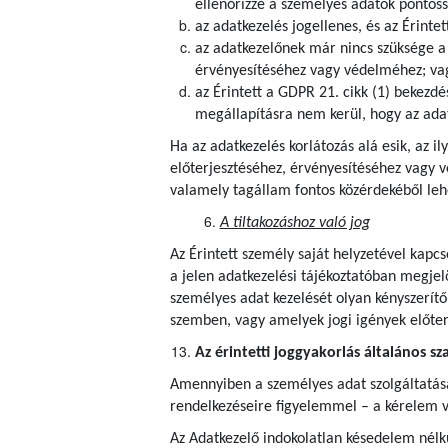
ellenőrizze a személyes adatok pontoss
az adatkezelés jogellenes, és az Érintet
az adatkezelőnek már nincs szüksége a s
érvényesítéséhez vagy védelméhez; va
az Érintett a GDPR 21. cikk (1) bekezdé
megállapításra nem kerül, hogy az adat
Ha az adatkezelés korlátozás alá esik, az i
előterjesztéséhez, érvényesítéséhez vagy 
valamely tagállam fontos közérdekéből lehe
A tiltakozáshoz való jog
Az Érintett személy saját helyzetével kapcs
a jelen adatkezelési tájékoztatóban megjel
személyes adat kezelését olyan kényszerítő
szemben, vagy amelyek jogi igények előte
Az érintetti joggyakorlás általános sz
Amennyiben a személyes adat szolgáltatása j
rendelkezéseire figyelemmel – a kérelem v
Az Adatkezelő indokolatlan késedelem nélkü