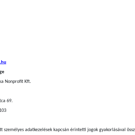
.hu
ge
a Nonprofit Kft.
tca 69.
 103
ett személyes adatkezelések kapcsán érintetti jogok gyakorlásával ös