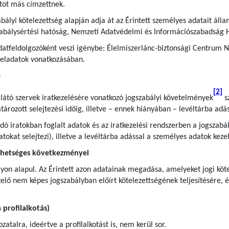
tot más címzettnek.
bályi kötelezettség alapján adja át az Érintett személyes adatait áll
zabálysértési hatóság, Nemzeti Adatvédelmi és Információszabadság 
atfeldolgozóként veszi igénybe: Élelmiszerlánc-biztonsági Centrum No
 feladatok vonatkozásában.
e
[2]
llátó szervek iratkezelésére vonatkozó jogszabályi követelmények
sz
rozott selejtezési időig, illetve – ennek hiányában – levéltárba adás
andó iratokban foglalt adatok és az iratkezelési rendszerben a jogsza
iratokat selejtezi), illetve a levéltárba adással a személyes adatok ke
ehetséges következményei
yon alapul. Az Érintett azon adatainak megadása, amelyeket jogi kötel
lő nem képes jogszabályban előírt kötelezettségének teljesítésére, é
profilalkotás)
atalra, ideértve a profilalkotást is, nem kerül sor.