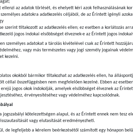
ágát;
t ellenzi az adatok törlését, és ehelyett kéri azok felhasználásának kor
zemélyes adatokra adatkezelés céljából, de az Érintett igényli azokat
gy
se szerint tiltakozott az adatkezelés ellen; ez esetben a korlátozás ar
kezelő jogos indokai elsőbbséget élveznek-e az Érintett jogos indoka
lyen személyes adatokat a tárolás kivételével csak az Érintett hozzájár
védelméhez, vagy más természetes vagy jogi személy jogainak védelme
t kezelni.
olatos okokból bármikor tiltakozhat az adatkezelés ellen, ha álláspont
ölt céllal összefüggésben nem megfelelően kezelné. Ebben az esetben 
 erejű jogos okok indokolják, amelyek elsőbbséget élveznek az Érintett
rjesztéséhez, érvényesítéséhez vagy védelméhez kapcsolódnak.
abályai
ogszabályi kötelezettségen alapul, és az Érintett ennek nem tesz eleg
isszautasítását vagy elutasítását eredményezheti.
l, de legfeljebb a kérelem beérkezésétől számított egy hónapon belül