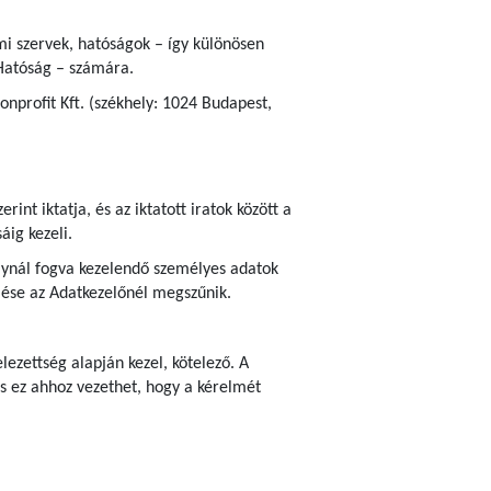
ami szervek, hatóságok – így különösen
Hatóság – számára.
nprofit Kft. (székhely: 1024 Budapest,
erint iktatja, és az iktatott iratok között a
áig kezeli.
bálynál fogva kezelendő személyes adatok
zelése az Adatkezelőnél megszűnik.
ezettség alapján kezel, kötelező. A
s ez ahhoz vezethet, hogy a kérelmét