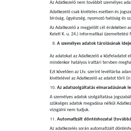
Az Adatkezelő nem továbbít személyes ada
Adatkezelő csak kivételes esetben és jogsza
bíróság, ügyészség, nyomozó hatóság és s
Az Adatkezelő a megjelölt cél érdekében ad
Keleti K. u. 24.) informatikai üzemeltetési
A személyes adatok tárolásának idej
Az adatokat az Adatkezelő a közfeladatot e
mindenkor hatályos irattári tervben meghatá
Ezt követően az Ltv. szerint levéltárba ad
kivételével az Adatkezelő az adatot törli (
Az adatszolgáltatás elmaradásának l
A személyes adatok szolgáltatása jogszabál
szükséges adatok megadása nélkül Adatkeze
vizsgálni nem tudjuk.
Automatizált döntéshozatal (továbbá 
Az adatkezelés során automatizált döntéshoz