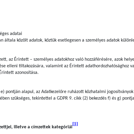
séges adatai
n általa közölt adatok, köztük esetlegesen a személyes adatok különl
zett, az Érintett – személyes adatokhoz való hozzáférésére, azok hely
ése elleni tiltakozására, valamint az Érintett adathordozhatósághoz v
Érintett azonosítása.
 e) pontján alapul, az Adatkezelőre ruházott közhatalmi jogosítványok
ben szükséges, tekintettel a GDPR 9. cikk (2) bekezdés f) és g) pontj
[1]
ttjei, illetve a címzettek kategóriái