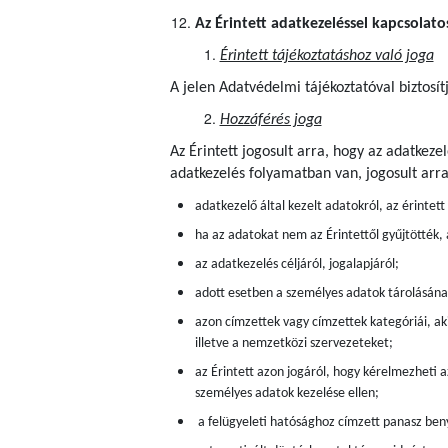
Az Érintett adatkezeléssel kapcsolato
Érintett tájékoztatáshoz való joga
A jelen Adatvédelmi tájékoztatóval biztosít
Hozzáférés joga
Az Érintett jogosult arra, hogy az adatkez
adatkezelés folyamatban van, jogosult arr
adatkezelő által kezelt adatokról, az érintet
ha az adatokat nem az Érintettől gyűjtötték,
az adatkezelés céljáról, jogalapjáról;
adott esetben a személyes adatok tárolásán
azon címzettek vagy címzettek kategóriái, aki
illetve a nemzetközi szervezeteket;
az Érintett azon jogáról, hogy kérelmezheti a
személyes adatok kezelése ellen;
a felügyeleti hatósághoz címzett panasz beny