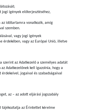
látozását;
 jogi igények előterjesztéséhez,
ra az időtartamra vonatkozik, amíg
ival szemben.
ulásával, vagy jogi igények
 érdekében, vagy az Európai Unió, illetve
ja szerint az Adatkezelő a személyes adatát
az Adatkezelőnek kell igazolnia, hogy a
 érdekeivel, jogaival és szabadságaival
et, az – az adott eljárási jogszabály
 tájékoztatja az Érintettet kérelme