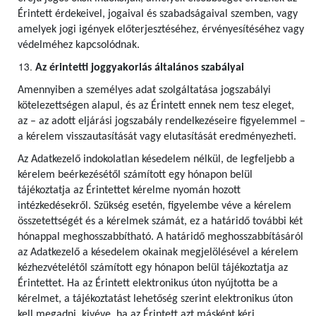
Érintett érdekeivel, jogaival és szabadságaival szemben, vagy
amelyek jogi igények előterjesztéséhez, érvényesítéséhez vagy
védelméhez kapcsolódnak.
Az érintetti joggyakorlás általános szabályai
Amennyiben a személyes adat szolgáltatása jogszabályi
kötelezettségen alapul, és az Érintett ennek nem tesz eleget,
az – az adott eljárási jogszabály rendelkezéseire figyelemmel –
a kérelem visszautasítását vagy elutasítását eredményezheti.
Az Adatkezelő indokolatlan késedelem nélkül, de legfeljebb a
kérelem beérkezésétől számított egy hónapon belül
tájékoztatja az Érintettet kérelme nyomán hozott
intézkedésekről. Szükség esetén, figyelembe véve a kérelem
összetettségét és a kérelmek számát, ez a határidő további két
hónappal meghosszabbítható. A határidő meghosszabbításáról
az Adatkezelő a késedelem okainak megjelölésével a kérelem
kézhezvételétől számított egy hónapon belül tájékoztatja az
Érintettet. Ha az Érintett elektronikus úton nyújtotta be a
kérelmet, a tájékoztatást lehetőség szerint elektronikus úton
kell megadni, kivéve, ha az Érintett azt másként kéri.