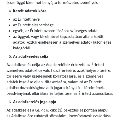
összefüggő kérelmet benyújtó természetes személyek.
Kezelt adatok köre
az Érintett neve
az Érintett elérhetősége
egyéb, az Érintett azonosításához szükséges adatai
az üggyel, vagy kérelmével kapcsolatban általa közölt
adatok, köztük esetlegesen a személyes adatok különleges
kategóriái
Az adatkezelés célja
Az adatkezelés célja az Adatkezelőhöz érkezett, az Érintett –
személyes adatokhoz való hozzáférésére, azok helyesbítésére,
törlésére vagy kezelésének korlátozására, és a személyes
adatok kezelése elleni tiltakozására, valamint az Érintett
adathordozhatósághoz való jogára irányuló – kérelmének,
beadványának elbírálása és teljesítése, az Érintett azonosítása.
Az adatkezelés jogalapja
Az adatkezelés a GDPR 6. cikk (1) bekezdés e) pontján alapul,
az Adatkezelőre ruházott közhatalmi jogosítványok gyakorlása