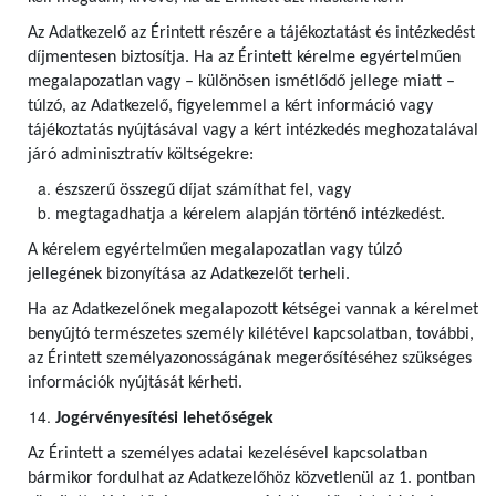
Az Adatkezelő az Érintett részére a tájékoztatást és intézkedést
díjmentesen biztosítja. Ha az Érintett kérelme egyértelműen
megalapozatlan vagy – különösen ismétlődő jellege miatt –
túlzó, az Adatkezelő, figyelemmel a kért információ vagy
tájékoztatás nyújtásával vagy a kért intézkedés meghozatalával
járó adminisztratív költségekre:
észszerű összegű díjat számíthat fel, vagy
megtagadhatja a kérelem alapján történő intézkedést.
A kérelem egyértelműen megalapozatlan vagy túlzó
jellegének bizonyítása az Adatkezelőt terheli.
Ha az Adatkezelőnek megalapozott kétségei vannak a kérelmet
benyújtó természetes személy kilétével kapcsolatban, további,
az Érintett személyazonosságának megerősítéséhez szükséges
információk nyújtását kérheti.
Jogérvényesítési lehetőségek
Az Érintett a személyes adatai kezelésével kapcsolatban
bármikor fordulhat az Adatkezelőhöz közvetlenül az 1. pontban