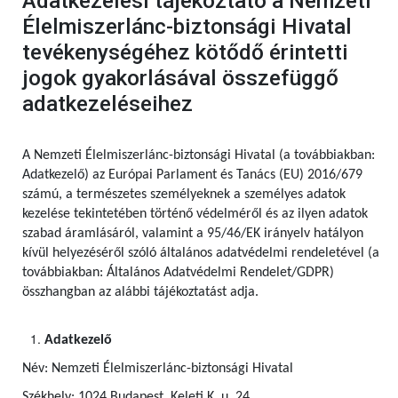
Adatkezelési tájékoztató a Nemzeti
Élelmiszerlánc-biztonsági Hivatal
tevékenységéhez kötődő érintetti
jogok gyakorlásával összefüggő
adatkezeléseihez
A Nemzeti Élelmiszerlánc-biztonsági Hivatal (a továbbiakban:
Adatkezelő) az Európai Parlament és Tanács (EU) 2016/679
számú,
a természetes személyeknek a személyes adatok
kezelése tekintetében történő védelméről és az ilyen adatok
szabad áramlásáról, valamint a 95/46/EK irányelv hatályon
kívül helyezéséről szóló általános adatvédelmi rendeletével (a
továbbiakban: Általános Adatvédelmi Rendelet/GDPR)
összhangban az alábbi tájékoztatást adja.
Adatkezelő
Név: Nemzeti Élelmiszerlánc-biztonsági Hivatal
Székhely: 1024 Budapest, Keleti K. u. 24.