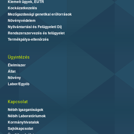
Kiemelt ügyek, EUTR
Kockázatkezelés
Mezőgazdasági genetikai erőforrások
Növényvédelem
Nyilvántartási és Felügyeleti Díj
Rendszerszervezés és felügyelet
Termékpálya-ellenőrzés
Ügyintézés
Élelmiszer
Állat
Növény
Labor/Egyéb
Kapcsolat
Nébih Igazgatóságok
Nébih Laboratóriumok
Kormányhivatalok
Sajtókapcsolat