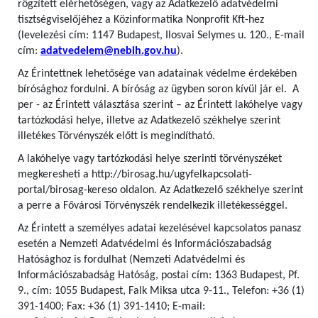
rögzített elérhetőségen, vagy az Adatkezelő adatvédelmi
tisztségviselőjéhez a Közinformatika Nonprofit Kft-hez
(levelezési cím: 1147 Budapest, Ilosvai Selymes u. 120., E-mail
cím:
adatvedelem@nebih.gov.hu
).
Az Érintettnek lehetősége van adatainak védelme érdekében
bírósághoz fordulni. A bíróság az ügyben soron kívül jár el. A
per - az Érintett választása szerint – az Érintett lakóhelye vagy
tartózkodási helye, illetve az Adatkezelő székhelye szerint
illetékes Törvényszék előtt is megindítható.
A lakóhelye vagy tartózkodási helye szerinti törvényszéket
megkeresheti a http://birosag.hu/ugyfelkapcsolati-
portal/birosag-kereso oldalon. Az Adatkezelő székhelye szerint
a perre a Fővárosi Törvényszék rendelkezik illetékességgel.
Az Érintett a személyes adatai kezelésével kapcsolatos panasz
esetén a Nemzeti Adatvédelmi és Információszabadság
Hatósághoz is fordulhat (Nemzeti Adatvédelmi és
Információszabadság Hatóság, postai cím: 1363 Budapest, Pf.
9., cím: 1055 Budapest, Falk Miksa utca 9-11., Telefon: +36 (1)
391-1400; Fax: +36 (1) 391-1410; E-mail: