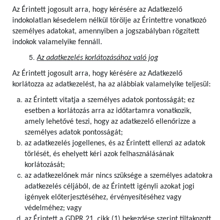
Az Érintett jogosult arra, hogy kérésére az Adatkezelő
indokolatlan késedelem nélkül törölje az Érintettre vonatkozó
személyes adatokat, amennyiben a jogszabályban rögzített
indokok valamelyike fennáll.
Az adatkezelés korlátozásához való jog
Az Érintett jogosult arra, hogy kérésére az Adatkezelő
korlátozza az adatkezelést, ha az alábbiak valamelyike teljesül:
az Érintett vitatja a személyes adatok pontosságát; ez
esetben a korlátozás arra az időtartamra vonatkozik,
amely lehetővé teszi, hogy az adatkezelő ellenőrizze a
személyes adatok pontosságát;
az adatkezelés jogellenes, és az Érintett ellenzi az adatok
törlését, és ehelyett kéri azok felhasználásának
korlátozását;
az adatkezelőnek már nincs szüksége a személyes adatokra
adatkezelés céljából, de az Érintett igényli azokat jogi
igények előterjesztéséhez, érvényesítéséhez vagy
védelméhez; vagy
az Érintett a GDPR 21. cikk (1) bekezdése szerint tiltakozott