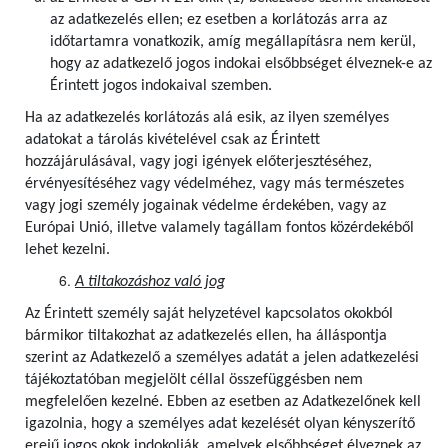
az adatkezelés ellen; ez esetben a korlátozás arra az
időtartamra vonatkozik, amíg megállapításra nem kerül,
hogy az adatkezelő jogos indokai elsőbbséget élveznek-e az
Érintett jogos indokaival szemben.
Ha az adatkezelés korlátozás alá esik, az ilyen személyes
adatokat a tárolás kivételével csak az Érintett
hozzájárulásával, vagy jogi igények előterjesztéséhez,
érvényesítéséhez vagy védelméhez, vagy más természetes
vagy jogi személy jogainak védelme érdekében, vagy az
Európai Unió, illetve valamely tagállam fontos közérdekéből
lehet kezelni.
A tiltakozáshoz való jog
Az Érintett személy saját helyzetével kapcsolatos okokból
bármikor tiltakozhat az adatkezelés ellen, ha álláspontja
szerint az Adatkezelő a személyes adatát a jelen adatkezelési
tájékoztatóban megjelölt céllal összefüggésben nem
megfelelően kezelné. Ebben az esetben az Adatkezelőnek kell
igazolnia, hogy a személyes adat kezelését olyan kényszerítő
erejű jogos okok indokolják, amelyek elsőbbséget élveznek az