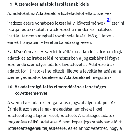
A személyes adatok tárolásának ideje
Az adatokat az Adatkezelő a közfeladatot ellátó szervek
[2]
iratkezelésére vonatkozó jogszabályi követelmények
szerint
iktatja, és az iktatott iratok között a mindenkor hatályos
irattári tervben meghatározott selejtezési időig, illetve –
ennek hiányában – levéltárba adásáig kezeli.
Ezt követően az Ltv. szerint levéltárba adandó iratokban foglalt
adatok és az iratkezelési rendszerben a jogszabálynál fogva
kezelendő személyes adatok kivételével az Adatkezelő az
adatot törli (iratokat selejtezi), illetve a levéltárba adással a
személyes adatok kezelése az Adatkezelőnél megszűnik.
Az adatszolgáltatás elmaradásának lehetséges
következményei
A személyes adatok szolgáltatása jogszabályon alapul. Az
Érintett azon adatainak megadása, amelyeket jogi
kötelezettség alapján kezel, kötelező. A szükséges adatok
megadása nélkül Adatkezelő nem képes jogszabályban előírt
kötelezettségének teljesítésére, és ez ahhoz vezethet, hogy a