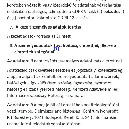
keretében végzett, vagy közérdekű feladatainak végrehajtása
érdekében szükséges, tekintettel a GDPR 9. cikk (2) bekezdés f)
és g) pontjaira, valamint a GDPR 12. cikkére.
A kezelt személyes adatok forrása
A kezelt adatok forrása az Érintett.
A személyes adatok továbbítása, címzettjei, illetve a
[1]
címzettek kategóriái
Az Adatkezelő nem továbbít személyes adatot más címzettnek.
Adatkezelő csak kivételes esetben és jogszabályi kötelezettség
alapján adja át az Érintett személyes adatait állami szervek,
hatóságok – így különösen bíróság, ügyészség, nyomozó
hatóság és szabálysértési hatóság, Nemzeti Adatvédelmi és
Információszabadság Hatóság – számára.
Az Adatkezelő a megjelölt cél érdekében adatfeldolgozóként
veszi igénybe: Élelmiszerlánc-biztonsági Centrum Nonprofit
Kft. (székhely: 1024 Budapest, Keleti K. u. 24.) informatikai
üzemeltetési feladatok vonatkozásában.