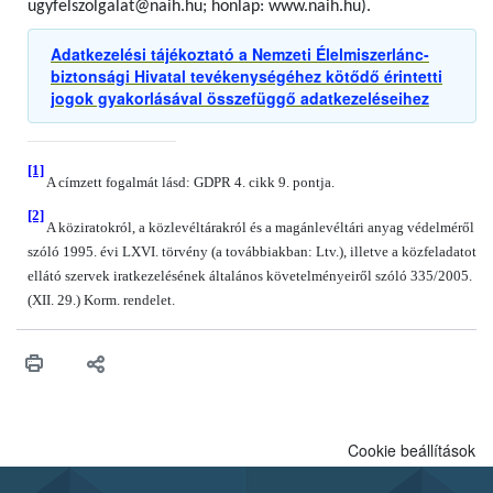
ugyfelszolgalat@naih.hu; honlap: www.naih.hu).
Adatkezelési tájékoztató a Nemzeti Élelmiszerlánc-
biztonsági Hivatal tevékenységéhez kötődő érintetti
jogok gyakorlásával összefüggő adatkezeléseihez
[1]
A címzett fogalmát lásd: GDPR 4. cikk 9. pontja.
[2]
A köziratokról, a közlevéltárakról és a magánlevéltári anyag védelméről
szóló 1995. évi LXVI. törvény (a továbbiakban: Ltv.), illetve a közfeladatot
ellátó szervek iratkezelésének általános követelményeiről szóló 335/2005.
(XII. 29.) Korm. rendelet.
Cookie beállítások