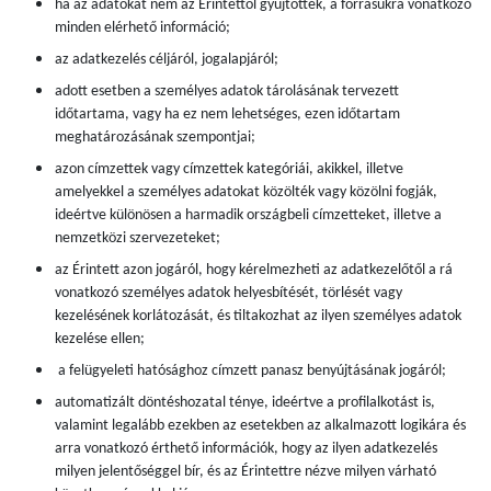
ha az adatokat nem az Érintettől gyűjtötték, a forrásukra vonatkozó
minden elérhető információ;
az adatkezelés céljáról, jogalapjáról;
adott esetben a személyes adatok tárolásának tervezett
időtartama, vagy ha ez nem lehetséges, ezen időtartam
meghatározásának szempontjai;
azon címzettek vagy címzettek kategóriái, akikkel, illetve
amelyekkel a személyes adatokat közölték vagy közölni fogják,
ideértve különösen a harmadik országbeli címzetteket, illetve a
nemzetközi szervezeteket;
az Érintett azon jogáról, hogy kérelmezheti az adatkezelőtől a rá
vonatkozó személyes adatok helyesbítését, törlését vagy
kezelésének korlátozását, és tiltakozhat az ilyen személyes adatok
kezelése ellen;
a felügyeleti hatósághoz címzett panasz benyújtásának jogáról;
automatizált döntéshozatal ténye, ideértve a profilalkotást is,
valamint legalább ezekben az esetekben az alkalmazott logikára és
arra vonatkozó érthető információk, hogy az ilyen adatkezelés
milyen jelentőséggel bír, és az Érintettre nézve milyen várható