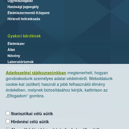
Ügyfélszolgálat
Hatósági jogsegély
Élelmiszermentő Központ
Hírlevél feliratkozás
Gyakori kérdések
Élelmiszer
Állat
Növény
Laboratóriumok
Labor/Egyéb
Adatkezelési tájékoztatónkban
megismerheti, hogyan
gondoskodunk személyes adatai védelméről. Weboldalunk
cookie-kat (sütiket) használ a jobb felhasználói élmény
érdekében, melynek biztosításához kérjük, kattintson az
„Elfogadom” gombra.
Statisztikai célú sütik
Nemzeti Élelmiszerlánc-biztonsági Hivatal
Hirdetési célú sütik
Cím: 1024 Budapest, Keleti Károly utca. 24.