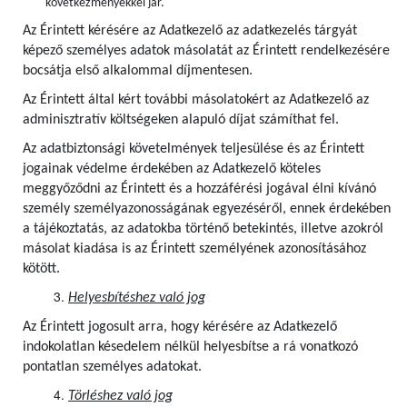
következményekkel jár.
Az Érintett kérésére az Adatkezelő az adatkezelés tárgyát
képező személyes adatok másolatát az Érintett rendelkezésére
bocsátja első alkalommal díjmentesen.
Az Érintett által kért további másolatokért az Adatkezelő az
adminisztratív költségeken alapuló díjat számíthat fel.
Az adatbiztonsági követelmények teljesülése és az Érintett
jogainak védelme érdekében az Adatkezelő köteles
meggyőződni az Érintett és a hozzáférési jogával élni kívánó
személy személyazonosságának egyezéséről, ennek érdekében
a tájékoztatás, az adatokba történő betekintés, illetve azokról
másolat kiadása is az Érintett személyének azonosításához
kötött.
Helyesbítéshez való jog
Az Érintett jogosult arra, hogy kérésére az Adatkezelő
indokolatlan késedelem nélkül helyesbítse a rá vonatkozó
pontatlan személyes adatokat.
Törléshez való jog