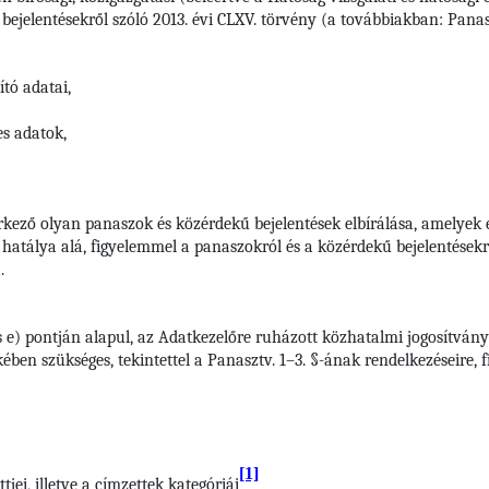
ejelentésekről szóló 2013. évi CLXV. törvény (a továbbiakban: Panaszt
tó adatai,
es adatok,
rkező olyan panaszok és közérdekű bejelentések elbírálása, amelyek 
s hatálya alá, figyelemmel a panaszokról és a közérdekű bejelentésekrő
.
s e) pontján alapul, az Adatkezelőre ruházott közhatalmi jogosítvány
ben szükséges, tekintettel a Panasztv. 1–3. §-ának rendelkezéseire, 
[1]
jei, illetve a címzettek kategóriái