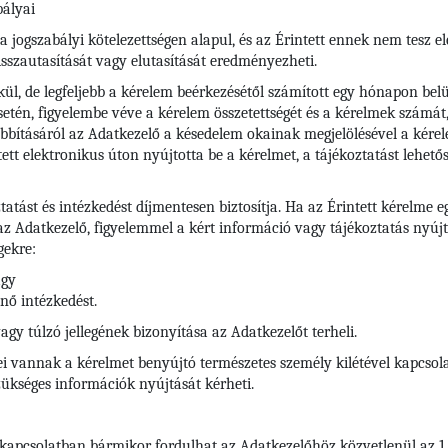
bályai
ogszabályi kötelezettségen alapul, és az Érintett ennek nem tesz eleg
sszautasítását vagy elutasítását eredményezheti.
l, de legfeljebb a kérelem beérkezésétől számított egy hónapon belül
etén, figyelembe véve a kérelem összetettségét és a kérelmek számát
bításáról az Adatkezelő a késedelem okainak megjelölésével a kére
ntett elektronikus úton nyújtotta be a kérelmet, a tájékoztatást lehető
ztatást és intézkedést díjmentesen biztosítja. Ha az Érintett kérelm
 az Adatkezelő, figyelemmel a kért információ vagy tájékoztatás nyúj
gekre:
agy
nő intézkedést.
y túlzó jellegének bizonyítása az Adatkezelőt terheli.
 vannak a kérelmet benyújtó természetes személy kilétével kapcsolat
kséges információk nyújtását kérheti.
 kapcsolatban bármikor fordulhat az Adatkezelőhöz közvetlenül az 1.