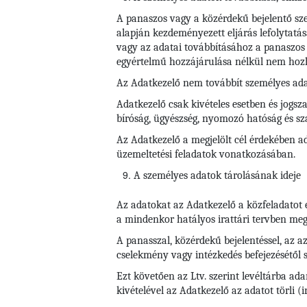
A panaszos vagy a közérdekű bejelentő szem
alapján kezdeményezett eljárás lefolytatás
vagy az adatai továbbításához a panaszos 
egyértelmű hozzájárulása nélkül nem hoz
Az Adatkezelő nem továbbít személyes ada
Adatkezelő csak kivételes esetben és jogsza
bíróság, ügyészség, nyomozó hatóság és s
Az Adatkezelő a megjelölt cél érdekében ad
üzemeltetési feladatok vonatkozásában.
A személyes adatok tárolásának ideje
Az adatokat az Adatkezelő a közfeladatot 
a mindenkor hatályos irattári tervben megha
A panasszal, közérdekű bejelentéssel, az az
cselekmény vagy intézkedés befejezésétől s
Ezt követően az Ltv. szerint levéltárba ad
kivételével az Adatkezelő az adatot törli (