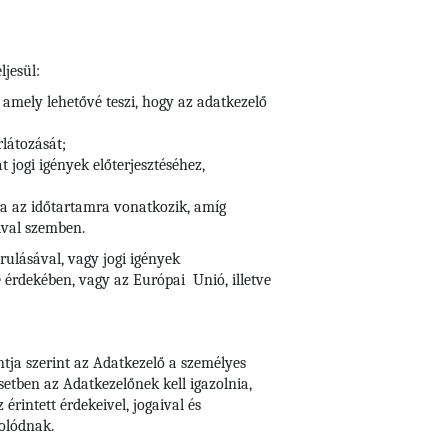
ljesül:
 amely lehetővé teszi, hogy az adatkezelő
rlátozását;
 jogi igények előterjesztéséhez,
arra az időtartamra vonatkozik, amíg
ival szemben.
rulásával, vagy jogi igények
 érdekében, vagy az Európai Unió, illetve
ntja szerint az Adatkezelő a személyes
setben az Adatkezelőnek kell igazolnia,
rintett érdekeivel, jogaival és
olódnak.