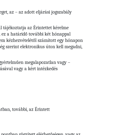
et, az – az adott eljárási jogszabály
 tájékoztatja az Érintettet kérelme
, ez a határidő további két hónappal
lem kézhezvételétől számított egy hónapon
ség szerint elektronikus úton kell megadni,
e egyértelműen megalapozatlan vagy –
tásával vagy a kért intézkedés
ban, további, az Érintett
 pontban rögzített elérhetőségen, vagy az