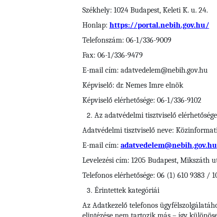
Székhely: 1024 Budapest, Keleti K. u. 24.
Honlap:
https://portal.nebih.gov.hu/
Telefonszám: 06-1/336-9009
Fax: 06-1/336-9479
E-mail cím: adatvedelem@nebih.gov.hu
Képviselő: dr. Nemes Imre elnök
Képviselő elérhetősége: 06-1/336-9102
Az adatvédelmi tisztviselő elérhetősége
Adatvédelmi tisztviselő neve: Közinformati
E-mail cím:
adatvedelem@nebih.gov.hu
Levelezési cím: 1205 Budapest, Mikszáth u
Telefonos elérhetősége: 06 (1) 610 9383 / 1
Érintettek kategóriái
Az Adatkezelő telefonos ügyfélszolgálatáh
elintézése nem tartozik más – így különösen 