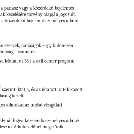
k a panasz vagy a közérdekű bejelentés
ak kezelésére törvény alapján jogosult,
 a közérdekű bejelentő személyes adatai
ami szervek, hatóságok – így különösen
Hatóság – számára.
t, Mohai út 38.) a call center program
]
szerint iktatja, és az iktatott iratok között
ásáig kezeli.
tos adatokat az utolsó vizsgálati
abálynál fogva kezelendő személyes adatok
zelése az Adatkezelőnél megszűnik.