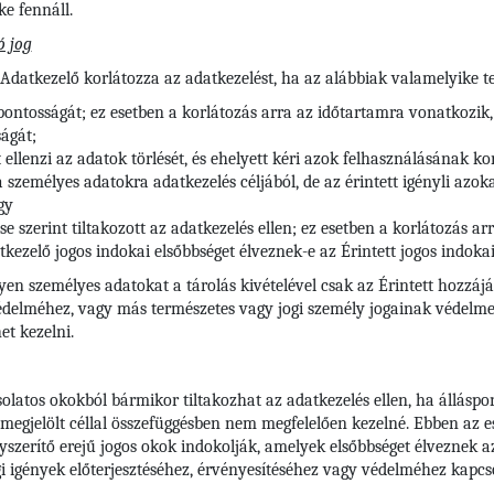
e fennáll.
ó jog
 Adatkezelő korlátozza az adatkezelést, ha az alábbiak valamelyike te
 pontosságát; ez esetben a korlátozás arra az időtartamra vonatkozik,
ágát;
t ellenzi az adatok törlését, és ehelyett kéri azok felhasználásának ko
zemélyes adatokra adatkezelés céljából, de az érintett igényli azokat
gy
se szerint tiltakozott az adatkezelés ellen; ez esetben a korlátozás 
kezelő jogos indokai elsőbbséget élveznek-e az Érintett jogos indoka
lyen személyes adatokat a tárolás kivételével csak az Érintett hozzájá
védelméhez, vagy más természetes vagy jogi személy jogainak védelme
et kezelni.
solatos okokból bármikor tiltakozhat az adatkezelés ellen, ha álláspo
 megjelölt céllal összefüggésben nem megfelelően kezelné. Ebben az e
szerítő erejű jogos okok indokolják, amelyek elsőbbséget élveznek az é
 igények előterjesztéséhez, érvényesítéséhez vagy védelméhez kapcs