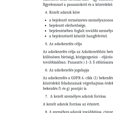
figyelemmel a panaszokról és a közérdekű b
Kezelt adatok köre
a bejelentő természetes személyazonosí
bejelentő elérhetősége,
bejelentésében foglalt további személy
a bejelentésről készült hangfelvétel.
Az adatkezelés célja
Az adatkezelés célja az Adatkezelőhöz beé
különösen bírósági, közigazgatási – eljárá
továbbiakban: Panasztv.) 1–3. § előírásaira
Az adatkezelés jogalapja
Az adatkezelés a GDPR 6. cikk (1) bekezdé
közérdekű feladatainak végrehajtása érdeké
bekezdés f) és g) pontját is.
A kezelt személyes adatok forrása
A kezelt adatok forrása az érintett.
A személyes adatok továbbítása, címzett