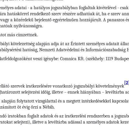
élyes adatai - a hatályos jogszabályban foglaltak kivételével - csa
ára hatáskörrel rendelkező szerv részére adhatóak át, ha e szerv ann
vagy a közérdekű bejelentő egyértelműen hozzájárult. A panaszos és
hatóak nyilvánosságra.
tot más címzettnek.
bályi kötelezettség alapján adja át az Érintett személyes adatait áll
zabálysértési hatóság, Nemzeti Adatvédelmi és Információszabadság 
atfeldolgozóként veszi igénybe: Comnica Kft. (székhely: 1119 Budapes
[2
ellátó szervek iratkezelésére vonatkozó jogszabályi követelmények
tározott selejtezési időig, illetve – ennek hiányában – levéltárba ad
 alapján folytatott vizsgálattal és a megtett intézkedésekkel kapcsola
zámított öt évig őrzi a Nébih.
andó iratokban foglalt adatok és az iratkezelési rendszerben a jogsz
iratokat selejtezi), illetve a levéltárba adással a személyes adatok ke