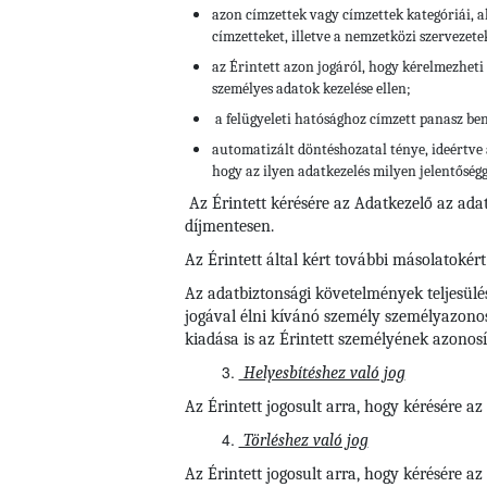
azon címzettek vagy címzettek kategóriái, a
címzetteket, illetve a nemzetközi szervezete
az Érintett azon jogáról, hogy kérelmezheti 
személyes adatok kezelése ellen;
a felügyeleti hatósághoz címzett panasz be
automatizált döntéshozatal ténye, ideértve 
hogy az ilyen adatkezelés milyen jelentőségg
Az Érintett kérésére az Adatkezelő az ada
díjmentesen.
Az Érintett által kért további másolatokért
Az adatbiztonsági követelmények teljesülé
jogával élni kívánó személy személyazonos
kiadása is az Érintett személyének azonosí
Helyesbítéshez való jog
Az Érintett jogosult arra, hogy kérésére a
Törléshez való jog
Az Érintett jogosult arra, hogy kérésére 