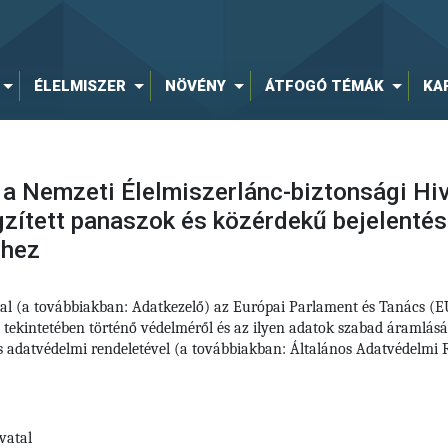
ÉLELMISZER
NÖVÉNY
ÁTFOGÓ TÉMÁK
KA
 a Nemzeti Élelmiszerlánc-biztonsági Hiv
ögzített panaszok és közérdekű bejelenté
éhez
tal (a továbbiakban: Adatkezelő) az Európai Parlament és Tanács (
 tekintetében történő védelméről és az ilyen adatok szabad áramlás
nos adatvédelmi rendeletével (a továbbiakban: Általános Adatvédelm
vatal