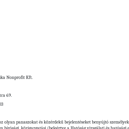
ka Nonprofit Kft.
tca 69.
03
oz olyan panaszokat és közérdekű bejelentéseket benyújtó személyek
bírósági, közigazgatási (beleértve a Hatóság vizsgálati és hatósági elj