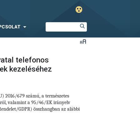
PCSOLAT
atal telefonos
sek kezeléséhez
EU) 2016/679 számú,
a természetes
áról, valamint a 95/46/EK irányelv
i Rendelet/GDPR) összhangban az alábbi