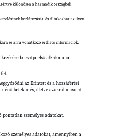
ideértve különösen a harmadik országbeli
ezelésének korlátozását, és tiltakozhat az ilyen
gikára és arra vonatkozó érthető információk,
elkezésére bocsátja első alkalommal
fel.
eggyőződni az Érintett és a hozzáférési
ténő betekintés, illetve azokról másolat
zó pontatlan személyes adatokat.
natkozó személyes adatokat, amennyiben a