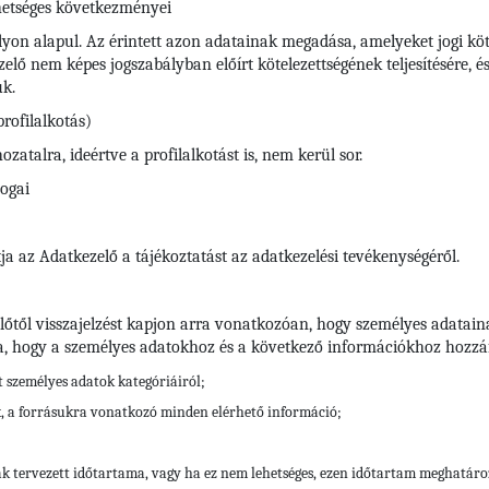
hetséges következményei
yon alapul. Az érintett azon adatainak megadása, amelyeket jogi köte
ő nem képes jogszabályban előírt kötelezettségének teljesítésére, é
uk.
rofilalkotás)
atalra, ideértve a profilalkotást is, nem kerül sor.
jogai
ja az Adatkezelő a tájékoztatást az adatkezelési tevékenységéről.
előtől visszajelzést kapjon arra vonatkozóan, hogy személyes adatain
a, hogy a személyes adatokhoz és a következő információkhoz hozzáf
tt személyes adatok kategóriáiról;
k, a forrásukra vonatkozó minden elérhető információ;
ak tervezett időtartama, vagy ha ez nem lehetséges, ezen időtartam meghatár