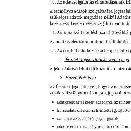
Az adatszolgáltatás elmaradásának le
A személyes adatok szolgáltatása jogszabál
szükséges adatok megadása nélkül Adatkezel
közérdekű bejelentését vizsgálni nem tudj
Automatizált döntéshozatal (továbbá p
Az adatkezelés során automatizált döntéshoz
Az érintett adatkezeléssel kapcsolatos 
Érintett tájékoztatáshoz való joga
A jelen Adatvédelmi tájékoztatóval biztosít
Hozzáférés joga
Az Érintett jogosult arra, hogy az adatkez
adatkezelés folyamatban van, jogosult arr
adatkezelő által kezelt adatokról, az érinte
ha az adatokat nem az Érintettől gyűjtötté
az adatkezelés céljáról, jogalapjáról;
adott esetben a személyes adatok tárolásán