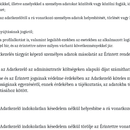
kikkel, illetve amelyekkel a személyes adatokat közölték vagy közölni fogják, 
ket;
az adatkezelőtől a rá vonatkozó személyes adatok helyesbítését, törlését vagy k
nyújtásának jogáról;
a profilalkotást is, valamint legalább ezekben az esetekben az alkalmazott lo
el bír, és az érintettre nézve milyen várható következményekkel jár.
tkezelés tárgyát képező személyes adatok másolatát az Érintett rend
 az Adatkezelő az adminisztratív költségeken alapuló díjat számíthat 
se és az Érintett jogainak védelme érdekében az Adatkezelő köteles m
ságának egyezéséről, ennek érdekében a tájékoztatás, az adatokba tör
tásához kötött.
z Adatkezelő indokolatlan késedelem nélkül helyesbítse a rá vonatko
az Adatkezelő indokolatlan késedelem nélkül törölje az Érintettre vo