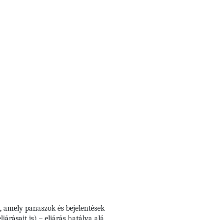
, amely panaszok és bejelentések
árásait is) – eljárás hatálya alá,