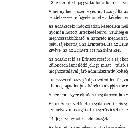
Az érintetti joggyakorlás általános sza
Amennyiben a személyes adat szolgáltatása j
rendelkezéseire figyelemmel – a kérelem vi
Az Adatkezelő indokolatlan késedelem nélkü
nyomán hozott intézkedésekről. Szükség es
meghosszabbítható. A határidő meghosszab
belül tájékoztatja az Érintettet. Ha az Éri
kivéve, ha az Érintett azt másként kéri.
Az Adatkezelő az Érintett részére a tájéko
különösen ismétlődő jellege miatt – túlzó,
meghozatalával járó adminisztratív költsé
észszerű összegű díjat számíthat fel, v
megtagadhatja a kérelem alapján törté
A kérelem egyértelműen megalapozatlan vag
Ha az Adatkezelőnek megalapozott kétségei
személyazonosságának megerősítéséhez szü
Jogérvényesítési lehetőségek
Az Érintett a személyes adatai kezelésével