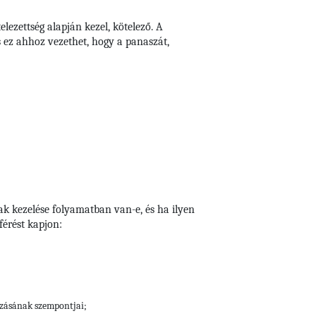
lezettség alapján kezel, kötelező. A
s ez ahhoz vezethet, hogy a panaszát,
ak kezelése folyamatban van-e, és ha ilyen
érést kapjon:
ozásának szempontjai;