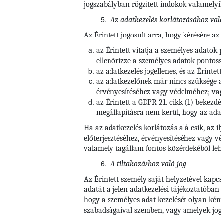
jogszabályban rögzített indokok valamelyik
Az adatkezelés korlátozásához val
Az Érintett jogosult arra, hogy kérésére az
az Érintett vitatja a személyes adatok
ellenőrizze a személyes adatok pontoss
az adatkezelés jogellenes, és az Érintet
az adatkezelőnek már nincs szüksége a s
érvényesítéséhez vagy védelméhez; va
az Érintett a GDPR 21. cikk (1) bekezdé
megállapításra nem kerül, hogy az adat
Ha az adatkezelés korlátozás alá esik, az i
előterjesztéséhez, érvényesítéséhez vagy 
valamely tagállam fontos közérdekéből leh
A tiltakozáshoz való jog
Az Érintett személy saját helyzetével kapc
adatát a jelen adatkezelési tájékoztatóban
hogy a személyes adat kezelését olyan kény
szabadságaival szemben, vagy amelyek jogi