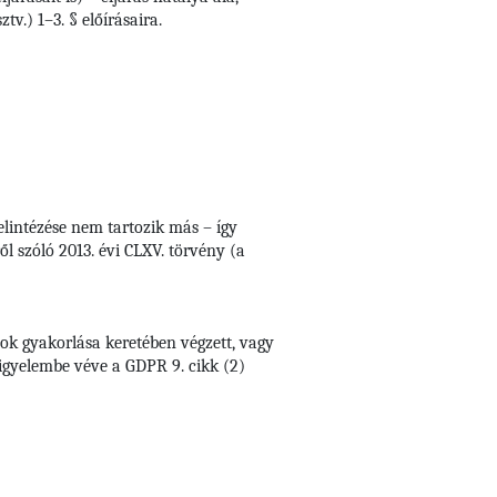
v.) 1–3. § előírásaira.
elintézése nem tartozik más – így
l szóló 2013. évi CLXV. törvény (a
ok gyakorlása keretében végzett, vagy
figyelembe véve a GDPR 9. cikk (2)