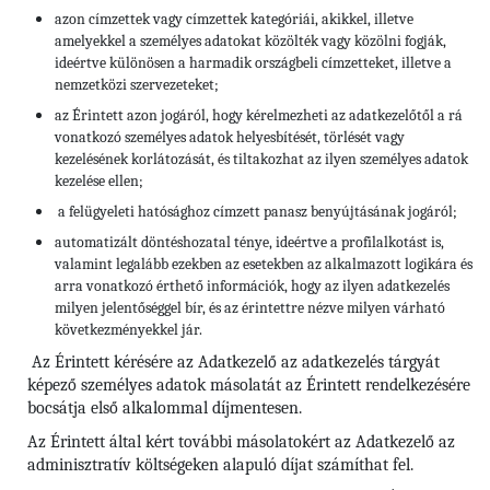
azon címzettek vagy címzettek kategóriái, akikkel, illetve
amelyekkel a személyes adatokat közölték vagy közölni fogják,
ideértve különösen a harmadik országbeli címzetteket, illetve a
nemzetközi szervezeteket;
az Érintett azon jogáról, hogy kérelmezheti az adatkezelőtől a rá
vonatkozó személyes adatok helyesbítését, törlését vagy
kezelésének korlátozását, és tiltakozhat az ilyen személyes adatok
kezelése ellen;
a felügyeleti hatósághoz címzett panasz benyújtásának jogáról;
automatizált döntéshozatal ténye, ideértve a profilalkotást is,
valamint legalább ezekben az esetekben az alkalmazott logikára és
arra vonatkozó érthető információk, hogy az ilyen adatkezelés
milyen jelentőséggel bír, és az érintettre nézve milyen várható
következményekkel jár.
Az Érintett kérésére az Adatkezelő az adatkezelés tárgyát
képező személyes adatok másolatát az Érintett rendelkezésére
bocsátja első alkalommal díjmentesen.
Az Érintett által kért további másolatokért az Adatkezelő az
adminisztratív költségeken alapuló díjat számíthat fel.