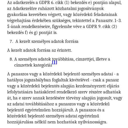
Az adatkezelés a GDPR 6. cikk (1) bekezdés e) pontján alapul,
az Adatkezelőre ruházott közhatalmi jogosítványok
gyakorlása keretében végzett, vagy közérdekű feladatainak
végrehajtása érdekében szükséges, tekintettel a Panasztv. 1–3.
§-ának rendelkezéseire, figyelembe véve a GDPR 9. cikk (2)
bekezdés f) és g) pontját is.
A kezelt személyes adatok forrása
A kezelt adatok forrása az érintett.
A személyes adatok továbbítása, címzettjei, illetve a
[1]
címzettek kategóriái
A panaszos vagy a közérdekű bejelentő személyes adatai - a
hatályos jogszabályban foglaltak kivételével - csak a panasz
vagy a közérdekű bejelentés alapján kezdeményezett eljárás
lefolytatására hatáskörrel rendelkező szerv részére adhatóak
át, ha e szerv annak kezelésére törvény alapján jogosult, vagy
az adatai továbbításához a panaszos vagy a közérdekű
bejelentő egyértelműen hozzájárult. A panaszos és a
közérdekű bejelentő személyes adatai egyértelmű
hozzájárulása nélkül nem hozhatóak nyilvánosságra.