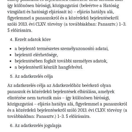
így különösen bírósági, közigazgatási (beleértve a Hatóság
vizsgálati és hatósági eljárásait is) – eljárás hatálya alá,
figyelemmel a panaszokról és a közérdekű bejelentésekről
szóló 2013. évi CLXV. törvény (a továbbiakban: Panasztv.) 1–3.
§ előírásaira.
Kezelt adatok köre
a bejelentő természetes személyazonosító adatai,
bejelentő elérhetősége,
bejelentésében foglalt további személyes adatok,
a bejelentésről készült hangfelvétel.
Az adatkezelés célja
Az adatkezelés célja az Adatkezelőhöz beérkező olyan
panaszok és közérdekű bejelentések elbírálása, amelyek
elintézése nem tartozik más – így különösen bírósági,
közigazgatási – eljárás hatálya alá, figyelemmel a panaszokról
és a közérdekű bejelentésekről szóló 2013. évi CLXV. törvény (a
továbbiakban: Panasztv.) 1–3. § előírásaira.
Az adatkezelés jogalapja