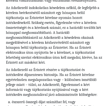
kérelem visszautasítását vagy elutasítását eredményezheti.
Az Adatkezelő indokolatlan késedelem nélkül, de legfeljebb a
kérelem beérkezésétől számított egy hónapon belül
tájékoztatja az Érintettet kérelme nyomán hozott
intézkedésekről. Szükség esetén, figyelembe véve a kérelem
összetettségét és a kérelmek számát, ez a határidő további két
hónappal meghosszabbítható. A határidő
meghosszabbításáról az Adatkezelő a késedelem okainak
megjelölésével a kérelem kézhezvételétől számított egy
hónapon belül tájékoztatja az Érintettet. Ha az Érintett
elektronikus úton nyújtotta be a kérelmet, a tájékoztatást
lehetőség szerint elektronikus úton kell megadni, kivéve, ha az
Érintett azt másként kéri.
Az Adatkezelő az Érintett részére a tájékoztatást és
intézkedést díjmentesen biztosítja. Ha az Érintett kérelme
egyértelműen megalapozatlan vagy – különösen ismétlődő
jellege miatt – túlzó, az Adatkezelő, figyelemmel a kért
információ vagy tájékoztatás nyújtásával vagy a kért
intézkedés meghozatalával járó adminisztratív költségekre:
észszerű összegű díjat számíthat fel, vagy