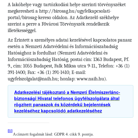
A lakóhelye vagy tartózkodási helye szerinti törvényszéket
megkeresheti a http://birosag.hu/ugyfelkapcsolati-
portal/birosag-kereso oldalon. Az Adatkezelő székhelye
szerint a perre a Fővárosi Törvényszék rendelkezik
illetékességgel.
Az Érintett a személyes adatai kezelésével kapcsolatos panasz
esetén a Nemzeti Adatvédelmi és Információszabadság
Hatósághoz is fordulhat (Nemzeti Adatvédelmi és
Információszabadság Hatóság, postai cím: 1363 Budapest, Pf.
9., cím: 1055 Budapest, Falk Miksa utca 9-11., Telefon: +36 (1)
391-1400; Fax: +36 (1) 391-1410; E-mail:
ugyfelszolgalat@naih.hu; honlap: www.naih.hu).
Adatkezelési tájékoztató a Nemzeti Élelmiszerlánc-
biztonsági Hivatal telefonos ügyfélszolgálata által
rögzített panaszok és közérdekű bejelentések
kezeléséhez kapcsolódó adatkezeléséhez
[1]
A címzett fogalmát lásd: GDPR 4. cikk 9. pontja.