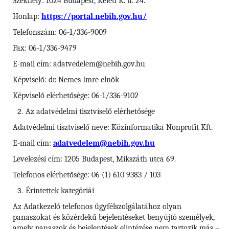
Székhely: 1024 Budapest, Keleti K. u. 24.
Honlap:
https://portal.nebih.gov.hu/
Telefonszám: 06-1/336-9009
Fax: 06-1/336-9479
E-mail cím: adatvedelem@nebih.gov.hu
Képviselő: dr. Nemes Imre elnök
Képviselő elérhetősége: 06-1/336-9102
Az adatvédelmi tisztviselő elérhetősége
Adatvédelmi tisztviselő neve: Közinformatika Nonprofit Kft.
E-mail cím:
adatvedelem@nebih.gov.hu
Levelezési cím: 1205 Budapest, Mikszáth utca 69.
Telefonos elérhetősége: 06 (1) 610 9383 / 103
Érintettek kategóriái
Az Adatkezelő telefonos ügyfélszolgálatához olyan
panaszokat és közérdekű bejelentéseket benyújtó személyek,
amely panaszok és bejelentések elintézése nem tartozik más –