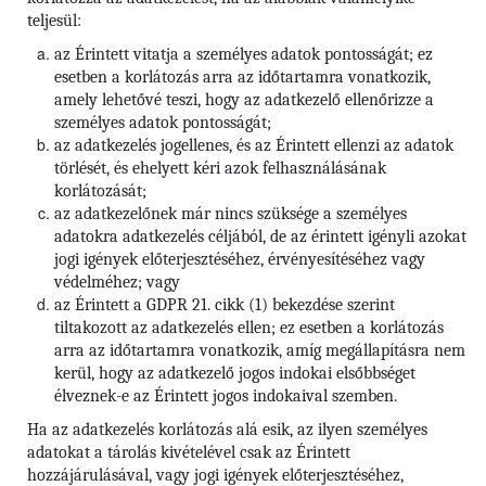
teljesül:
az Érintett vitatja a személyes adatok pontosságát; ez
esetben a korlátozás arra az időtartamra vonatkozik,
amely lehetővé teszi, hogy az adatkezelő ellenőrizze a
személyes adatok pontosságát;
az adatkezelés jogellenes, és az Érintett ellenzi az adatok
törlését, és ehelyett kéri azok felhasználásának
korlátozását;
az adatkezelőnek már nincs szüksége a személyes
adatokra adatkezelés céljából, de az érintett igényli azokat
jogi igények előterjesztéséhez, érvényesítéséhez vagy
védelméhez; vagy
az Érintett a GDPR 21. cikk (1) bekezdése szerint
tiltakozott az adatkezelés ellen; ez esetben a korlátozás
arra az időtartamra vonatkozik, amíg megállapításra nem
kerül, hogy az adatkezelő jogos indokai elsőbbséget
élveznek-e az Érintett jogos indokaival szemben.
Ha az adatkezelés korlátozás alá esik, az ilyen személyes
adatokat a tárolás kivételével csak az Érintett
hozzájárulásával, vagy jogi igények előterjesztéséhez,