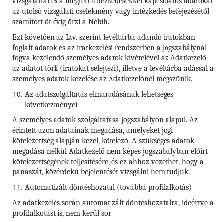
vizsgálattal és a megtett intézkedésekkel kapcsolatos adatokat
az utolsó vizsgálati cselekmény vagy intézkedés befejezésétől
számított öt évig őrzi a Nébih.
Ezt követően az Ltv. szerint levéltárba adandó iratokban
foglalt adatok és az iratkezelési rendszerben a jogszabálynál
fogva kezelendő személyes adatok kivételével az Adatkezelő
az adatot törli (iratokat selejtezi), illetve a levéltárba adással a
személyes adatok kezelése az Adatkezelőnél megszűnik.
Az adatszolgáltatás elmaradásának lehetséges
következményei
A személyes adatok szolgáltatása jogszabályon alapul. Az
érintett azon adatainak megadása, amelyeket jogi
kötelezettség alapján kezel, kötelező. A szükséges adatok
megadása nélkül Adatkezelő nem képes jogszabályban előírt
kötelezettségének teljesítésére, és ez ahhoz vezethet, hogy a
panaszát, közérdekű bejelentését vizsgálni nem tudjuk.
Automatizált döntéshozatal (továbbá profilalkotás)
Az adatkezelés során automatizált döntéshozatalra, ideértve a
profilalkotást is, nem kerül sor.