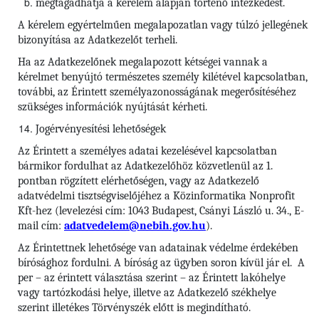
megtagadhatja a kérelem alapján történő intézkedést.
A kérelem egyértelműen megalapozatlan vagy túlzó jellegének
bizonyítása az Adatkezelőt terheli.
Ha az Adatkezelőnek megalapozott kétségei vannak a
kérelmet benyújtó természetes személy kilétével kapcsolatban,
további, az Érintett személyazonosságának megerősítéséhez
szükséges információk nyújtását kérheti.
Jogérvényesítési lehetőségek
Az Érintett a személyes adatai kezelésével kapcsolatban
bármikor fordulhat az Adatkezelőhöz közvetlenül az 1.
pontban rögzített elérhetőségen, vagy az Adatkezelő
adatvédelmi tisztségviselőjéhez a Közinformatika Nonprofit
Kft-hez (levelezési cím: 1043 Budapest, Csányi László u. 34., E-
mail cím:
adatvedelem@nebih.gov.hu
).
Az Érintettnek lehetősége van adatainak védelme érdekében
bírósághoz fordulni. A bíróság az ügyben soron kívül jár el. A
per – az érintett választása szerint – az Érintett lakóhelye
vagy tartózkodási helye, illetve az Adatkezelő székhelye
szerint illetékes Törvényszék előtt is megindítható.