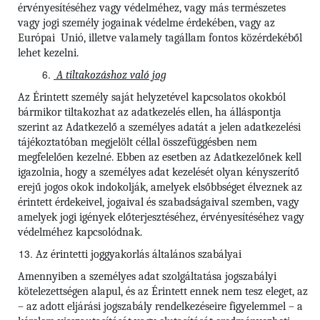
érvényesítéséhez vagy védelméhez, vagy más természetes
vagy jogi személy jogainak védelme érdekében, vagy az
Európai Unió, illetve valamely tagállam fontos közérdekéből
lehet kezelni.
A tiltakozáshoz való jog
Az Érintett személy saját helyzetével kapcsolatos okokból
bármikor tiltakozhat az adatkezelés ellen, ha álláspontja
szerint az Adatkezelő a személyes adatát a jelen adatkezelési
tájékoztatóban megjelölt céllal összefüggésben nem
megfelelően kezelné. Ebben az esetben az Adatkezelőnek kell
igazolnia, hogy a személyes adat kezelését olyan kényszerítő
erejű jogos okok indokolják, amelyek elsőbbséget élveznek az
érintett érdekeivel, jogaival és szabadságaival szemben, vagy
amelyek jogi igények előterjesztéséhez, érvényesítéséhez vagy
védelméhez kapcsolódnak.
Az érintetti joggyakorlás általános szabályai
Amennyiben a személyes adat szolgáltatása jogszabályi
kötelezettségen alapul, és az Érintett ennek nem tesz eleget, az
– az adott eljárási jogszabály rendelkezéseire figyelemmel – a