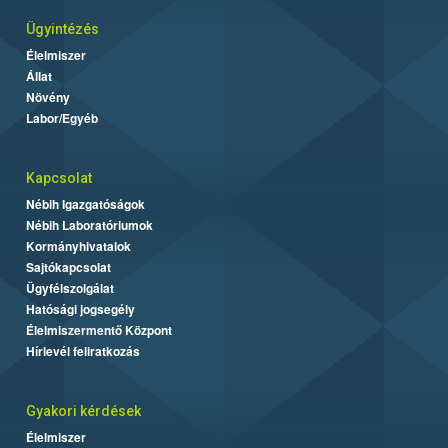
Ügyintézés
Élelmiszer
Állat
Növény
Labor/Egyéb
Kapcsolat
Nébih Igazgatóságok
Nébih Laboratóriumok
Kormányhivatalok
Sajtókapcsolat
Ügyfélszolgálat
Hatósági jogsegély
Élelmiszermentő Központ
Hírlevél feliratkozás
Gyakori kérdések
Élelmiszer