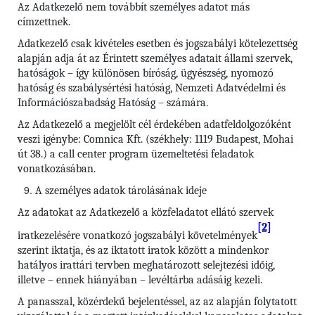
Az Adatkezelő nem továbbít személyes adatot más
címzettnek.
Adatkezelő csak kivételes esetben és jogszabályi kötelezettség
alapján adja át az Érintett személyes adatait állami szervek,
hatóságok – így különösen bíróság, ügyészség, nyomozó
hatóság és szabálysértési hatóság, Nemzeti Adatvédelmi és
Információszabadság Hatóság – számára.
Az Adatkezelő a megjelölt cél érdekében adatfeldolgozóként
veszi igénybe: Comnica Kft. (székhely: 1119 Budapest, Mohai
út 38.) a call center program üzemeltetési feladatok
vonatkozásában.
A személyes adatok tárolásának ideje
Az adatokat az Adatkezelő a közfeladatot ellátó szervek
[2]
iratkezelésére vonatkozó jogszabályi követelmények
szerint iktatja, és az iktatott iratok között a mindenkor
hatályos irattári tervben meghatározott selejtezési időig,
illetve – ennek hiányában – levéltárba adásáig kezeli.
A panasszal, közérdekű bejelentéssel, az az alapján folytatott