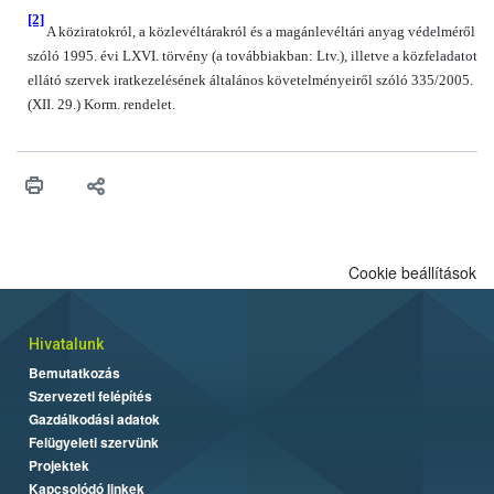
[2]
A köziratokról, a közlevéltárakról és a magánlevéltári anyag védelméről
szóló 1995. évi LXVI. törvény (a továbbiakban: Ltv.), illetve a közfeladatot
ellátó szervek iratkezelésének általános követelményeiről szóló 335/2005.
(XII. 29.) Korm. rendelet.
Cookie beállítások
Hivatalunk
Bemutatkozás
Szervezeti felépítés
Gazdálkodási adatok
Felügyeleti szervünk
Projektek
Kapcsolódó linkek