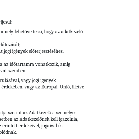
ljesül:
 amely lehetővé teszi, hogy az adatkezelő
rlátozását;
 jogi igények előterjesztéséhez,
arra az időtartamra vonatkozik, amíg
ival szemben.
rulásával, vagy jogi igények
 érdekében, vagy az Európai Unió, illetve
ntja szerint az Adatkezelő a személyes
setben az Adatkezelőnek kell igazolnia,
rintett érdekeivel, jogaival és
olódnak.