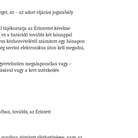
et, az – az adott eljárási jogszabály
 tájékoztatja az Érintettet kérelme
, ez a határidő további két hónappal
lem kézhezvételétől számított egy hónapon
ség szerint elektronikus úton kell megadni,
e egyértelműen megalapozatlan vagy –
tásával vagy a kért intézkedés
ban, további, az Érintett
 pontban rögzített elérhetőségen, vagy az