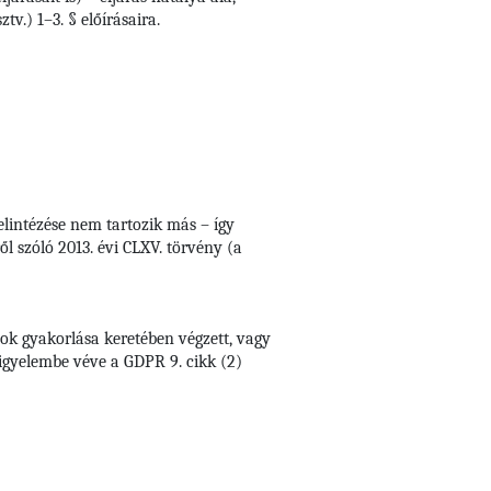
v.) 1–3. § előírásaira.
elintézése nem tartozik más – így
l szóló 2013. évi CLXV. törvény (a
ok gyakorlása keretében végzett, vagy
figyelembe véve a GDPR 9. cikk (2)