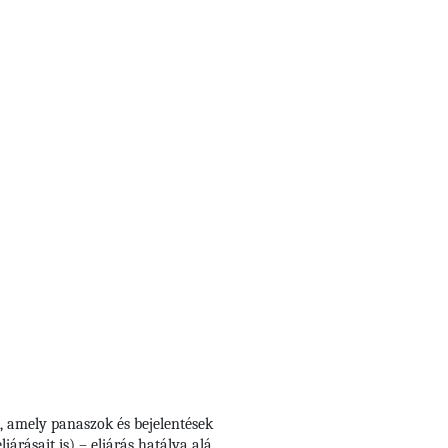
, amely panaszok és bejelentések
árásait is) – eljárás hatálya alá,