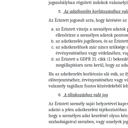
jogszabályban rögzített indokok valamelyik
Az adatkezelés korlátozásához val
Az Érintett jogosult arra, hogy kérésére az
az Érintett vitatja a személyes adatok
ellenőrizze a személyes adatok pontoss
az adatkezelés jogellenes, és az Érintet
az adatkezelőnek már nincs szüksége a s
érvényesítéséhez vagy védelméhez; va
az Érintett a GDPR 21. cikk (1) bekezdé
megállapításra nem kerül, hogy az adat
Ha az adatkezelés korlátozás alá esik, az i
előterjesztéséhez, érvényesítéséhez vagy 
valamely tagállam fontos közérdekéből leh
A tiltakozáshoz való jog
Az Érintett személy saját helyzetével kapc
adatát a jelen adatkezelési tájékoztatóban
hogy a személyes adat kezelését olyan kény
szabadságaival szemben, vagy amelyek jogi