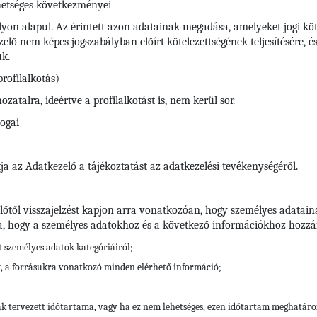
hetséges következményei
yon alapul. Az érintett azon adatainak megadása, amelyeket jogi köte
ő nem képes jogszabályban előírt kötelezettségének teljesítésére, é
uk.
rofilalkotás)
atalra, ideértve a profilalkotást is, nem kerül sor.
jogai
ja az Adatkezelő a tájékoztatást az adatkezelési tevékenységéről.
előtől visszajelzést kapjon arra vonatkozóan, hogy személyes adatain
a, hogy a személyes adatokhoz és a következő információkhoz hozzáf
tt személyes adatok kategóriáiról;
k, a forrásukra vonatkozó minden elérhető információ;
ak tervezett időtartama, vagy ha ez nem lehetséges, ezen időtartam meghatár