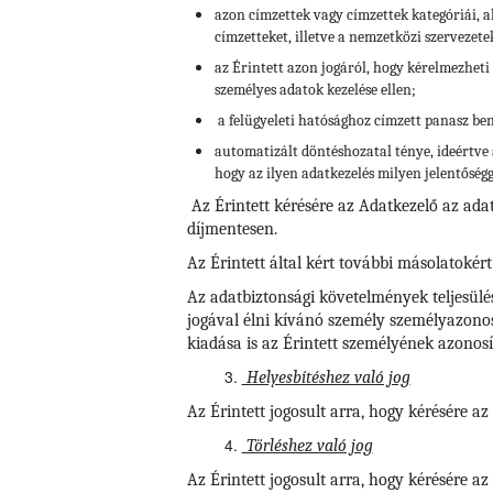
azon címzettek vagy címzettek kategóriái, a
címzetteket, illetve a nemzetközi szervezete
az Érintett azon jogáról, hogy kérelmezheti 
személyes adatok kezelése ellen;
a felügyeleti hatósághoz címzett panasz be
automatizált döntéshozatal ténye, ideértve 
hogy az ilyen adatkezelés milyen jelentőségg
Az Érintett kérésére az Adatkezelő az ada
díjmentesen.
Az Érintett által kért további másolatokért
Az adatbiztonsági követelmények teljesülé
jogával élni kívánó személy személyazonos
kiadása is az Érintett személyének azonosí
Helyesbítéshez való jog
Az Érintett jogosult arra, hogy kérésére a
Törléshez való jog
Az Érintett jogosult arra, hogy kérésére 