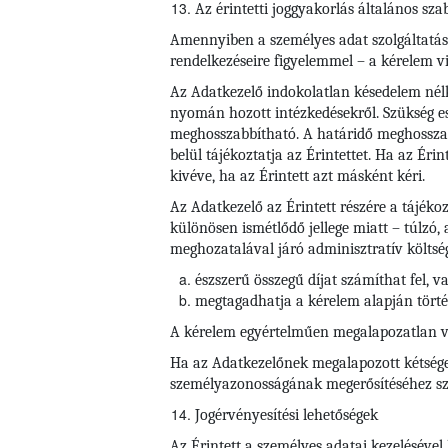
Az érintetti joggyakorlás általános sza
Amennyiben a személyes adat szolgáltatása j
rendelkezéseire figyelemmel – a kérelem vi
Az Adatkezelő indokolatlan késedelem nélkü
nyomán hozott intézkedésekről. Szükség es
meghosszabbítható. A határidő meghosszab
belül tájékoztatja az Érintettet. Ha az Éri
kivéve, ha az Érintett azt másként kéri.
Az Adatkezelő az Érintett részére a tájéko
különösen ismétlődő jellege miatt – túlzó,
meghozatalával járó adminisztratív költsé
észszerű összegű díjat számíthat fel, v
megtagadhatja a kérelem alapján törté
A kérelem egyértelműen megalapozatlan vag
Ha az Adatkezelőnek megalapozott kétségei
személyazonosságának megerősítéséhez szü
Jogérvényesítési lehetőségek
Az Érintett a személyes adatai kezelésével