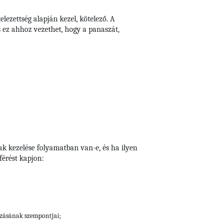
lezettség alapján kezel, kötelező. A
s ez ahhoz vezethet, hogy a panaszát,
ak kezelése folyamatban van-e, és ha ilyen
érést kapjon:
ozásának szempontjai;