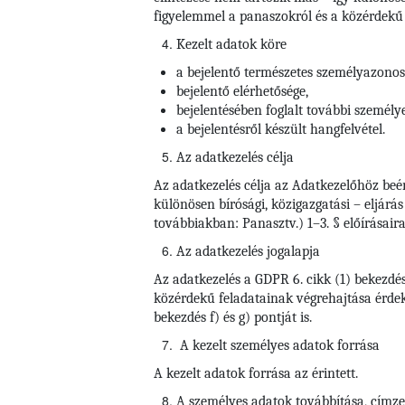
figyelemmel a panaszokról és a közérdekű b
Kezelt adatok köre
a bejelentő természetes személyazonosí
bejelentő elérhetősége,
bejelentésében foglalt további személy
a bejelentésről készült hangfelvétel.
Az adatkezelés célja
Az adatkezelés célja az Adatkezelőhöz beé
különösen bírósági, közigazgatási – eljárá
továbbiakban: Panasztv.) 1–3. § előírásaira
Az adatkezelés jogalapja
Az adatkezelés a GDPR 6. cikk (1) bekezdé
közérdekű feladatainak végrehajtása érdeké
bekezdés f) és g) pontját is.
A kezelt személyes adatok forrása
A kezelt adatok forrása az érintett.
A személyes adatok továbbítása, címzett