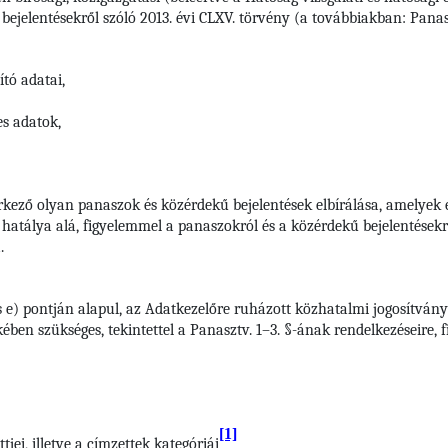
ejelentésekről szóló 2013. évi CLXV. törvény (a továbbiakban: Panaszt
tó adatai,
es adatok,
rkező olyan panaszok és közérdekű bejelentések elbírálása, amelyek 
s hatálya alá, figyelemmel a panaszokról és a közérdekű bejelentésekrő
.
s e) pontján alapul, az Adatkezelőre ruházott közhatalmi jogosítvány
ben szükséges, tekintettel a Panasztv. 1–3. §-ának rendelkezéseire, 
[1]
jei, illetve a címzettek kategóriái