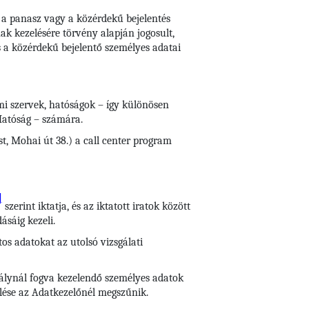
k a panasz vagy a közérdekű bejelentés
ak kezelésére törvény alapján jogosult,
 a közérdekű bejelentő személyes adatai
ami szervek, hatóságok – így különösen
Hatóság – számára.
t, Mohai út 38.) a call center program
]
szerint iktatja, és az iktatott iratok között
ásáig kezeli.
tos adatokat az utolsó vizsgálati
abálynál fogva kezelendő személyes adatok
zelése az Adatkezelőnél megszűnik.