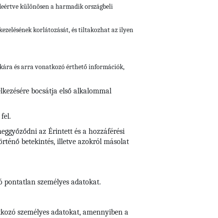
ideértve különösen a harmadik országbeli
ezelésének korlátozását, és tiltakozhat az ilyen
gikára és arra vonatkozó érthető információk,
elkezésére bocsátja első alkalommal
fel.
eggyőződni az Érintett és a hozzáférési
ténő betekintés, illetve azokról másolat
zó pontatlan személyes adatokat.
natkozó személyes adatokat, amennyiben a