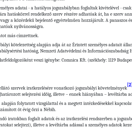
élyes adatai - a hatályos jogszabályban foglaltak kivételével - csa
ára hatáskörrel rendelkező szerv részére adhatóak át, ha e szerv ann
vagy a közérdekű bejelentő egyértelműen hozzájárult. A panaszos és
hatóak nyilvánosságra.
tot más címzettnek.
bályi kötelezettség alapján adja át az Érintett személyes adatait áll
zabálysértési hatóság, Nemzeti Adatvédelmi és Információszabadság 
atfeldolgozóként veszi igénybe: Comnica Kft. (székhely: 1119 Budapes
[2
ellátó szervek iratkezelésére vonatkozó jogszabályi követelmények
tározott selejtezési időig, illetve – ennek hiányában – levéltárba ad
 alapján folytatott vizsgálattal és a megtett intézkedésekkel kapcsola
zámított öt évig őrzi a Nébih.
andó iratokban foglalt adatok és az iratkezelési rendszerben a jogsz
iratokat selejtezi), illetve a levéltárba adással a személyes adatok ke