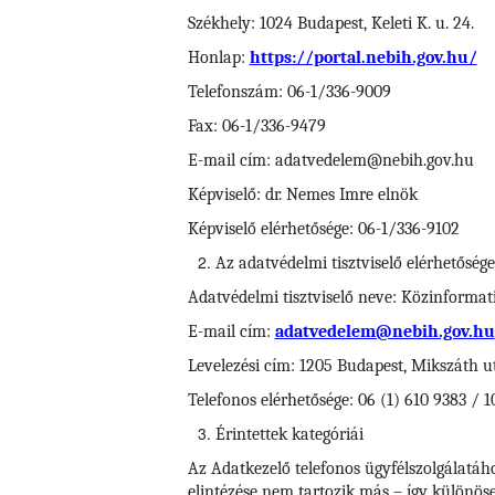
Székhely: 1024 Budapest, Keleti K. u. 24.
Honlap:
https://portal.nebih.gov.hu/
Telefonszám: 06-1/336-9009
Fax: 06-1/336-9479
E-mail cím: adatvedelem@nebih.gov.hu
Képviselő: dr. Nemes Imre elnök
Képviselő elérhetősége: 06-1/336-9102
Az adatvédelmi tisztviselő elérhetősége
Adatvédelmi tisztviselő neve: Közinformati
E-mail cím:
adatvedelem@nebih.gov.hu
Levelezési cím: 1205 Budapest, Mikszáth u
Telefonos elérhetősége: 06 (1) 610 9383 / 1
Érintettek kategóriái
Az Adatkezelő telefonos ügyfélszolgálatáh
elintézése nem tartozik más – így különösen 