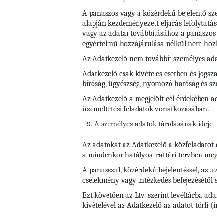
A panaszos vagy a közérdekű bejelentő szem
alapján kezdeményezett eljárás lefolytatás
vagy az adatai továbbításához a panaszos 
egyértelmű hozzájárulása nélkül nem hoz
Az Adatkezelő nem továbbít személyes ada
Adatkezelő csak kivételes esetben és jogsza
bíróság, ügyészség, nyomozó hatóság és s
Az Adatkezelő a megjelölt cél érdekében ad
üzemeltetési feladatok vonatkozásában.
A személyes adatok tárolásának ideje
Az adatokat az Adatkezelő a közfeladatot 
a mindenkor hatályos irattári tervben megha
A panasszal, közérdekű bejelentéssel, az az
cselekmény vagy intézkedés befejezésétől s
Ezt követően az Ltv. szerint levéltárba ad
kivételével az Adatkezelő az adatot törli (