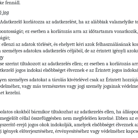
e fennáll.
ó jog
 Adatkezelő korlátozza az adatkezelést, ha az alábbiak valamelyike te
 pontosságát; ez esetben a korlátozás arra az időtartamra vonatkozik,
ágát;
t ellenzi az adatok törlését, és ehelyett kéri azok felhasználásának ko
zemélyes adatokra adatkezelés céljából, de az érintett igényli azokat
gy
se szerint tiltakozott az adatkezelés ellen; ez esetben a korlátozás 
kezelő jogos indokai elsőbbséget élveznek-e az Érintett jogos indoka
lyen személyes adatokat a tárolás kivételével csak az Érintett hozzájá
védelméhez, vagy más természetes vagy jogi személy jogainak védelme
et kezelni.
solatos okokból bármikor tiltakozhat az adatkezelés ellen, ha álláspo
 megjelölt céllal összefüggésben nem megfelelően kezelné. Ebben az e
szerítő erejű jogos okok indokolják, amelyek elsőbbséget élveznek az é
 igények előterjesztéséhez, érvényesítéséhez vagy védelméhez kapcs