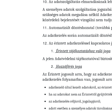
Az adatszolgáltatás elmaradásának le
A személyes adatok szolgáltatása jogszabál
szükséges adatok megadása nélkül Adatkezel
közérdekű bejelentését vizsgálni nem tudj
Automatizált döntéshozatal (továbbá p
Az adatkezelés során automatizált döntéshoz
Az érintett adatkezeléssel kapcsolatos 
Érintett tájékoztatáshoz való joga
A jelen Adatvédelmi tájékoztatóval biztosít
Hozzáférés joga
Az Érintett jogosult arra, hogy az adatkez
adatkezelés folyamatban van, jogosult arr
adatkezelő által kezelt adatokról, az érinte
ha az adatokat nem az Érintettől gyűjtötté
az adatkezelés céljáról, jogalapjáról;
adott esetben a személyes adatok tárolásán