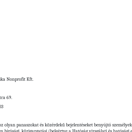
ka Nonprofit Kft.
tca 69.
03
oz olyan panaszokat és közérdekű bejelentéseket benyújtó személyek
bírósági, közigazgatási (beleértve a Hatóság vizsgálati és hatósági elj