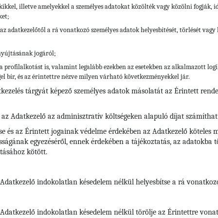
kikkel, illetve amelyekkel a személyes adatokat közölték vagy közölni fogják, 
ket;
az adatkezelőtől a rá vonatkozó személyes adatok helyesbítését, törlését vagy k
nyújtásának jogáról;
a profilalkotást is, valamint legalább ezekben az esetekben az alkalmazott lo
el bír, és az érintettre nézve milyen várható következményekkel jár.
tkezelés tárgyát képező személyes adatok másolatát az Érintett rend
 az Adatkezelő az adminisztratív költségeken alapuló díjat számíthat 
se és az Érintett jogainak védelme érdekében az Adatkezelő köteles m
ságának egyezéséről, ennek érdekében a tájékoztatás, az adatokba tör
tásához kötött.
z Adatkezelő indokolatlan késedelem nélkül helyesbítse a rá vonatko
az Adatkezelő indokolatlan késedelem nélkül törölje az Érintettre vo