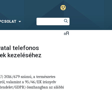
PCSOLAT
atal telefonos
sek kezeléséhez
EU) 2016/679 számú,
a természetes
áról, valamint a 95/46/EK irányelv
i Rendelet/GDPR) összhangban az alábbi