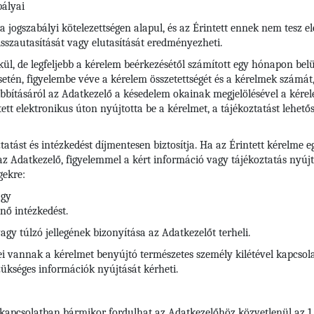
bályai
ogszabályi kötelezettségen alapul, és az Érintett ennek nem tesz eleg
sszautasítását vagy elutasítását eredményezheti.
l, de legfeljebb a kérelem beérkezésétől számított egy hónapon belül
etén, figyelembe véve a kérelem összetettségét és a kérelmek számát
bításáról az Adatkezelő a késedelem okainak megjelölésével a kére
ntett elektronikus úton nyújtotta be a kérelmet, a tájékoztatást lehető
ztatást és intézkedést díjmentesen biztosítja. Ha az Érintett kérelm
 az Adatkezelő, figyelemmel a kért információ vagy tájékoztatás nyúj
gekre:
agy
nő intézkedést.
y túlzó jellegének bizonyítása az Adatkezelőt terheli.
 vannak a kérelmet benyújtó természetes személy kilétével kapcsolat
kséges információk nyújtását kérheti.
 kapcsolatban bármikor fordulhat az Adatkezelőhöz közvetlenül az 1.