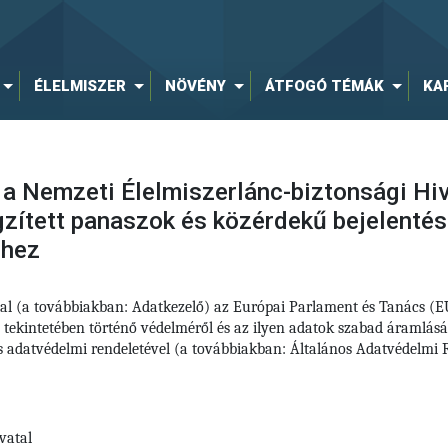
ÉLELMISZER
NÖVÉNY
ÁTFOGÓ TÉMÁK
KA
 a Nemzeti Élelmiszerlánc-biztonsági Hiv
ögzített panaszok és közérdekű bejelenté
éhez
tal (a továbbiakban: Adatkezelő) az Európai Parlament és Tanács (
 tekintetében történő védelméről és az ilyen adatok szabad áramlás
nos adatvédelmi rendeletével (a továbbiakban: Általános Adatvédelm
vatal