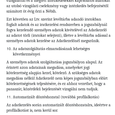
vizsgálattal és a megtett intézkedésekkel kapcsolatos adatokat
az utolsó vizsgálati cselekmény vagy intézkedés befejezésétől
számított öt évig őrzi a Nébih.
Ezt követően az Ltv. szerint levéltárba adandó iratokban
foglalt adatok és az iratkezelési rendszerben a jogszabálynál
fogva kezelendő személyes adatok kivételével az Adatkezelő
az adatot törli (iratokat selejtezi), illetve a levéltárba adással a
személyes adatok kezelése az Adatkezelőnél megszűnik.
Az adatszolgáltatás elmaradásának lehetséges
következményei
A személyes adatok szolgáltatása jogszabályon alapul. Az
érintett azon adatainak megadása, amelyeket jogi
kötelezettség alapján kezel, kötelező. A szükséges adatok
megadása nélkül Adatkezelő nem képes jogszabályban előírt
kötelezettségének teljesítésére, és ez ahhoz vezethet, hogy a
panaszát, közérdekű bejelentését vizsgálni nem tudjuk.
Automatizált döntéshozatal (továbbá profilalkotás)
Az adatkezelés során automatizált döntéshozatalra, ideértve a
profilalkotást is, nem kerül sor.