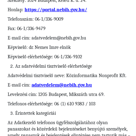
Székhely: 1024 Budapest, Keleti K. u. 24.
Honlap:
https://portal.nebih.gov.hu/
Telefonszám: 06-1/336-9009
Fax: 06-1/336-9479
E-mail cím: adatvedelem@nebih.gov.hu
Képviselő: dr. Nemes Imre elnök
Képviselő elérhetősége: 06-1/336-9102
Az adatvédelmi tisztviselő elérhetősége
Adatvédelmi tisztviselő neve: Közinformatika Nonprofit Kft.
E-mail cím:
adatvedelem@nebih.gov.hu
Levelezési cím: 1205 Budapest, Mikszáth utca 69.
Telefonos elérhetősége: 06 (1) 610 9383 / 103
Érintettek kategóriái
Az Adatkezelő telefonos ügyfélszolgálatához olyan
panaszokat és közérdekű bejelentéseket benyújtó személyek,
amely panaszok és bejelentések elintézése nem tartozik más –