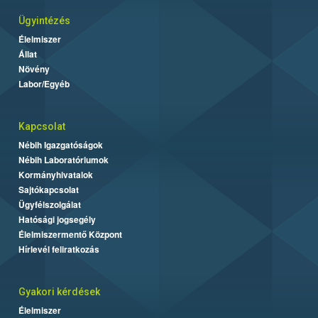
Ügyintézés
Élelmiszer
Állat
Növény
Labor/Egyéb
Kapcsolat
Nébih Igazgatóságok
Nébih Laboratóriumok
Kormányhivatalok
Sajtókapcsolat
Ügyfélszolgálat
Hatósági jogsegély
Élelmiszermentő Központ
Hírlevél feliratkozás
Gyakori kérdések
Élelmiszer