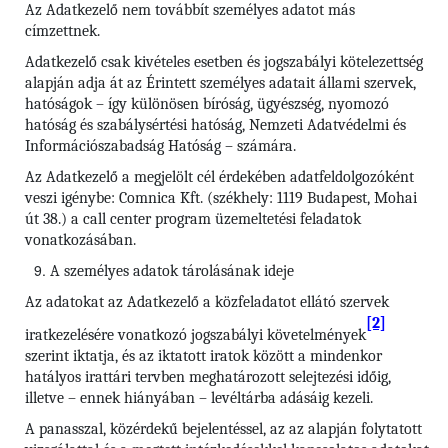
Az Adatkezelő nem továbbít személyes adatot más
címzettnek.
Adatkezelő csak kivételes esetben és jogszabályi kötelezettség
alapján adja át az Érintett személyes adatait állami szervek,
hatóságok – így különösen bíróság, ügyészség, nyomozó
hatóság és szabálysértési hatóság, Nemzeti Adatvédelmi és
Információszabadság Hatóság – számára.
Az Adatkezelő a megjelölt cél érdekében adatfeldolgozóként
veszi igénybe: Comnica Kft. (székhely: 1119 Budapest, Mohai
út 38.) a call center program üzemeltetési feladatok
vonatkozásában.
A személyes adatok tárolásának ideje
Az adatokat az Adatkezelő a közfeladatot ellátó szervek
[2]
iratkezelésére vonatkozó jogszabályi követelmények
szerint iktatja, és az iktatott iratok között a mindenkor
hatályos irattári tervben meghatározott selejtezési időig,
illetve – ennek hiányában – levéltárba adásáig kezeli.
A panasszal, közérdekű bejelentéssel, az az alapján folytatott