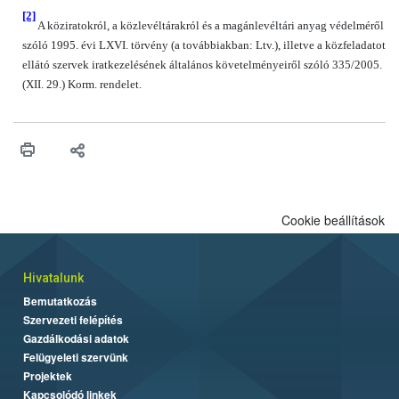
[2]
A köziratokról, a közlevéltárakról és a magánlevéltári anyag védelméről
szóló 1995. évi LXVI. törvény (a továbbiakban: Ltv.), illetve a közfeladatot
ellátó szervek iratkezelésének általános követelményeiről szóló 335/2005.
(XII. 29.) Korm. rendelet.
Cookie beállítások
Hivatalunk
Bemutatkozás
Szervezeti felépítés
Gazdálkodási adatok
Felügyeleti szervünk
Projektek
Kapcsolódó linkek