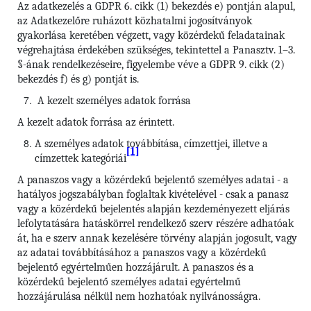
Az adatkezelés a GDPR 6. cikk (1) bekezdés e) pontján alapul,
az Adatkezelőre ruházott közhatalmi jogosítványok
gyakorlása keretében végzett, vagy közérdekű feladatainak
végrehajtása érdekében szükséges, tekintettel a Panasztv. 1–3.
§-ának rendelkezéseire, figyelembe véve a GDPR 9. cikk (2)
bekezdés f) és g) pontját is.
A kezelt személyes adatok forrása
A kezelt adatok forrása az érintett.
A személyes adatok továbbítása, címzettjei, illetve a
[1]
címzettek kategóriái
A panaszos vagy a közérdekű bejelentő személyes adatai - a
hatályos jogszabályban foglaltak kivételével - csak a panasz
vagy a közérdekű bejelentés alapján kezdeményezett eljárás
lefolytatására hatáskörrel rendelkező szerv részére adhatóak
át, ha e szerv annak kezelésére törvény alapján jogosult, vagy
az adatai továbbításához a panaszos vagy a közérdekű
bejelentő egyértelműen hozzájárult. A panaszos és a
közérdekű bejelentő személyes adatai egyértelmű
hozzájárulása nélkül nem hozhatóak nyilvánosságra.