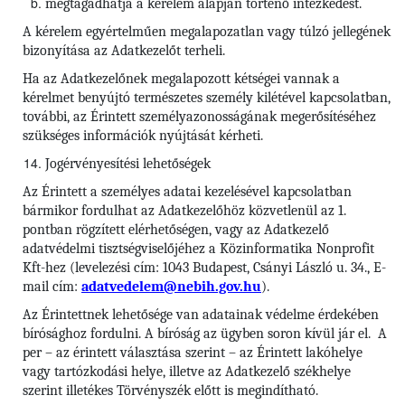
megtagadhatja a kérelem alapján történő intézkedést.
A kérelem egyértelműen megalapozatlan vagy túlzó jellegének
bizonyítása az Adatkezelőt terheli.
Ha az Adatkezelőnek megalapozott kétségei vannak a
kérelmet benyújtó természetes személy kilétével kapcsolatban,
további, az Érintett személyazonosságának megerősítéséhez
szükséges információk nyújtását kérheti.
Jogérvényesítési lehetőségek
Az Érintett a személyes adatai kezelésével kapcsolatban
bármikor fordulhat az Adatkezelőhöz közvetlenül az 1.
pontban rögzített elérhetőségen, vagy az Adatkezelő
adatvédelmi tisztségviselőjéhez a Közinformatika Nonprofit
Kft-hez (levelezési cím: 1043 Budapest, Csányi László u. 34., E-
mail cím:
adatvedelem@nebih.gov.hu
).
Az Érintettnek lehetősége van adatainak védelme érdekében
bírósághoz fordulni. A bíróság az ügyben soron kívül jár el. A
per – az érintett választása szerint – az Érintett lakóhelye
vagy tartózkodási helye, illetve az Adatkezelő székhelye
szerint illetékes Törvényszék előtt is megindítható.