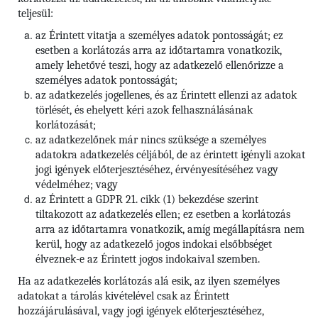
teljesül:
az Érintett vitatja a személyes adatok pontosságát; ez
esetben a korlátozás arra az időtartamra vonatkozik,
amely lehetővé teszi, hogy az adatkezelő ellenőrizze a
személyes adatok pontosságát;
az adatkezelés jogellenes, és az Érintett ellenzi az adatok
törlését, és ehelyett kéri azok felhasználásának
korlátozását;
az adatkezelőnek már nincs szüksége a személyes
adatokra adatkezelés céljából, de az érintett igényli azokat
jogi igények előterjesztéséhez, érvényesítéséhez vagy
védelméhez; vagy
az Érintett a GDPR 21. cikk (1) bekezdése szerint
tiltakozott az adatkezelés ellen; ez esetben a korlátozás
arra az időtartamra vonatkozik, amíg megállapításra nem
kerül, hogy az adatkezelő jogos indokai elsőbbséget
élveznek-e az Érintett jogos indokaival szemben.
Ha az adatkezelés korlátozás alá esik, az ilyen személyes
adatokat a tárolás kivételével csak az Érintett
hozzájárulásával, vagy jogi igények előterjesztéséhez,