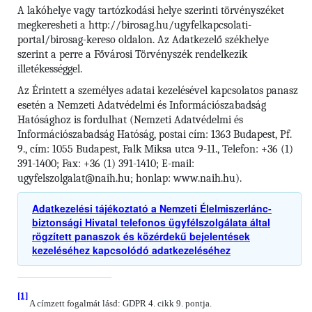
A lakóhelye vagy tartózkodási helye szerinti törvényszéket
megkeresheti a http://birosag.hu/ugyfelkapcsolati-
portal/birosag-kereso oldalon. Az Adatkezelő székhelye
szerint a perre a Fővárosi Törvényszék rendelkezik
illetékességgel.
Az Érintett a személyes adatai kezelésével kapcsolatos panasz
esetén a Nemzeti Adatvédelmi és Információszabadság
Hatósághoz is fordulhat (Nemzeti Adatvédelmi és
Információszabadság Hatóság, postai cím: 1363 Budapest, Pf.
9., cím: 1055 Budapest, Falk Miksa utca 9-11., Telefon: +36 (1)
391-1400; Fax: +36 (1) 391-1410; E-mail:
ugyfelszolgalat@naih.hu; honlap: www.naih.hu).
Adatkezelési tájékoztató a Nemzeti Élelmiszerlánc-
biztonsági Hivatal telefonos ügyfélszolgálata által
rögzített panaszok és közérdekű bejelentések
kezeléséhez kapcsolódó adatkezeléséhez
[1]
A címzett fogalmát lásd: GDPR 4. cikk 9. pontja.