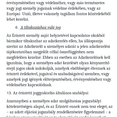
érvényesítéséhez vagy védelméhez, vagy más természetes
vagy jogi személy jogainak védelme érdekében, vagy az
Európai Unió, illetve valamely tagállam fontos közérdekéből
lehet kezelni.
A tiltakozáshoz való jog
Az Érintett személy saját helyzetével kapcsolatos okokból
bármikor tiltakozhat az adatkezelés ellen, ha álláspontja
szerint az Adatkezelő a személyes adatát a jelen adatkezelési
tájékoztatóban megjelölt céllal összefüggésben nem
megfelelően kezelné. Ebben az esetben az Adatkezelőnek kell
igazolnia, hogy a személyes adat kezelését olyan kényszerítő
erejű jogos okok indokolják, amelyek elsőbbséget élveznek az
érintett érdekeivel, jogaival és szabadságaival szemben, vagy
amelyek jogi igények előterjesztéséhez, érvényesítéséhez vagy
védelméhez kapcsolódnak.
Az érintetti joggyakorlás általános szabályai
Amennyiben a személyes adat szolgáltatása jogszabályi
kötelezettségen alapul, és az Érintett ennek nem tesz eleget, az
– az adott eljárási jogszabály rendelkezéseire figyelemmel – a