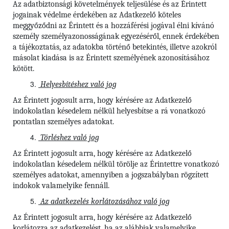
Az adatbiztonsági követelmények teljesülése és az Érintett
jogainak védelme érdekében az Adatkezelő köteles
meggyőződni az Érintett és a hozzáférési jogával élni kívánó
személy személyazonosságának egyezéséről, ennek érdekében
a tájékoztatás, az adatokba történő betekintés, illetve azokról
másolat kiadása is az Érintett személyének azonosításához
kötött.
Helyesbítéshez való jog
Az Érintett jogosult arra, hogy kérésére az Adatkezelő
indokolatlan késedelem nélkül helyesbítse a rá vonatkozó
pontatlan személyes adatokat.
Törléshez való jog
Az Érintett jogosult arra, hogy kérésére az Adatkezelő
indokolatlan késedelem nélkül törölje az Érintettre vonatkozó
személyes adatokat, amennyiben a jogszabályban rögzített
indokok valamelyike fennáll.
Az adatkezelés korlátozásához való jog
Az Érintett jogosult arra, hogy kérésére az Adatkezelő
korlátozza az adatkezelést, ha az alábbiak valamelyike