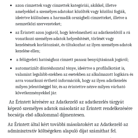
azon címzettek vagy címzettek kategóriái, akikkel, illetve
amelyekkel a személyes adatokat közölték vagy közölni fogják,
ideértve különösen a harmadik országbeli címzetteket, illetve a
nemzetközi szervezeteket;
az Érintett azon jogáról, hogy kérelmezheti az adatkezelőtől a rá
vonatkozó személyes adatok helyesbítését, törlését vagy
kezelésének korlátozását, és tiltakozhat az ilyen személyes adatok
kezelése ellen;
a felügyeleti hatósághoz címzett panasz benyújtásának jogáról;
automatizált döntéshozatal ténye, ideértve a profilalkotást is,
valamint legalább ezekben az esetekben az alkalmazott logikára és
arra vonatkozó érthető információk, hogy az ilyen adatkezelés
milyen jelentőséggel bír, és az érintettre nézve milyen várható
következményekkel jár.
Az Érintett kérésére az Adatkezelő az adatkezelés tárgyát
képező személyes adatok másolatát az Érintett rendelkezésére
bocsátja első alkalommal díjmentesen.
Az Érintett által kért további másolatokért az Adatkezelő az
adminisztratív költségeken alapuló díjat számíthat fel.