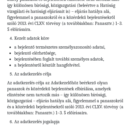
így különösen bírósági, közigazgatási (beleértve a Hatóság
vizsgálati és hatósági eljárásait is) – eljárás hatálya alá,
figyelemmel a panaszokról és a közérdekű bejelentésekről
szóló 2013. évi CLXV. törvény (a továbbiakban: Panasztv.) 1–3.
§ előírásaira.
Kezelt adatok köre
a bejelentő természetes személyazonosító adatai,
bejelentő elérhetősége,
bejelentésében foglalt további személyes adatok,
a bejelentésről készült hangfelvétel.
Az adatkezelés célja
Az adatkezelés célja az Adatkezelőhöz beérkező olyan
panaszok és közérdekű bejelentések elbírálása, amelyek
elintézése nem tartozik más – így különösen bírósági,
közigazgatási – eljárás hatálya alá, figyelemmel a panaszokról
és a közérdekű bejelentésekről szóló 2013. évi CLXV. törvény (a
továbbiakban: Panasztv.) 1–3. § előírásaira.
Az adatkezelés jogalapja