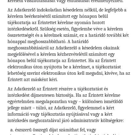
kérelem visszautasítását vagy elutasítását eredményezheti.
Az Adatkezelő indokolatlan késedelem nélkül, de legfeljebb a
kérelem beérkezésétől számított egy hónapon belül
tájékoztatja az Érintettet kérelme nyomán hozott
intézkedésekről. Szükség esetén, figyelembe véve a kérelem
összetettségét és a kérelmek számát, ez a határidő további két
hónappal meghosszabbítható. A határidő
meghosszabbításáról az Adatkezelő a késedelem okainak
megjelölésével a kérelem kézhezvételétől számított egy
hónapon belül tájékoztatja az Érintettet. Ha az Érintett
elektronikus úton nyújtotta be a kérelmet, a tájékoztatást
lehetőség szerint elektronikus úton kell megadni, kivéve, ha az
Érintett azt másként kéri.
Az Adatkezelő az Érintett részére a tájékoztatást és
intézkedést díjmentesen biztosítja. Ha az Érintett kérelme
egyértelműen megalapozatlan vagy – különösen ismétlődő
jellege miatt – túlzó, az Adatkezelő, figyelemmel a kért
információ vagy tájékoztatás nyújtásával vagy a kért
intézkedés meghozatalával járó adminisztratív költségekre:
észszerű összegű díjat számíthat fel, vagy