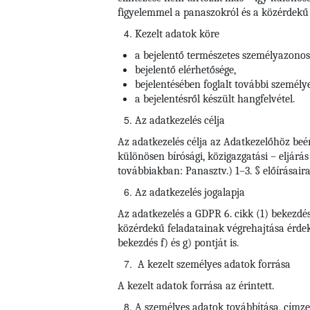
figyelemmel a panaszokról és a közérdekű b
Kezelt adatok köre
a bejelentő természetes személyazonosí
bejelentő elérhetősége,
bejelentésében foglalt további személy
a bejelentésről készült hangfelvétel.
Az adatkezelés célja
Az adatkezelés célja az Adatkezelőhöz beé
különösen bírósági, közigazgatási – eljárá
továbbiakban: Panasztv.) 1–3. § előírásaira
Az adatkezelés jogalapja
Az adatkezelés a GDPR 6. cikk (1) bekezdé
közérdekű feladatainak végrehajtása érdeké
bekezdés f) és g) pontját is.
A kezelt személyes adatok forrása
A kezelt adatok forrása az érintett.
A személyes adatok továbbítása, címzett