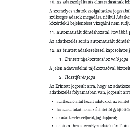
Az adatszolgáltatás elmaradásának le
A személyes adatok szolgáltatása jogszabál
szükséges adatok megadása nélkül Adatkezel
közérdekű bejelentését vizsgálni nem tudj
Automatizált döntéshozatal (továbbá p
Az adatkezelés során automatizált döntéshoz
Az érintett adatkezeléssel kapcsolatos 
Érintett tájékoztatáshoz való joga
A jelen Adatvédelmi tájékoztatóval biztosít
Hozzáférés joga
Az Érintett jogosult arra, hogy az adatkez
adatkezelés folyamatban van, jogosult arr
adatkezelő által kezelt adatokról, az érinte
ha az adatokat nem az Érintettől gyűjtötté
az adatkezelés céljáról, jogalapjáról;
adott esetben a személyes adatok tárolásán