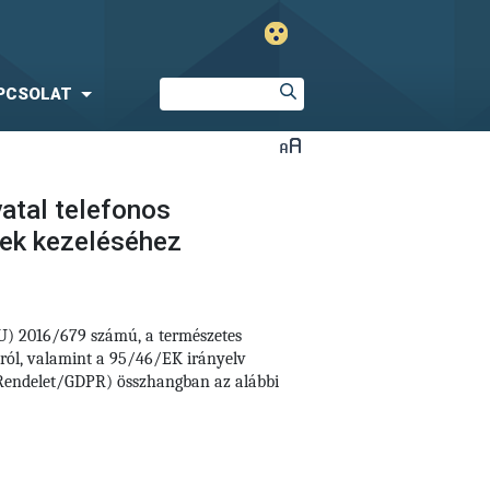
PCSOLAT
atal telefonos
sek kezeléséhez
EU) 2016/679 számú,
a természetes
áról, valamint a 95/46/EK irányelv
i Rendelet/GDPR) összhangban az alábbi