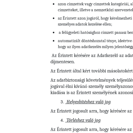
azon címzettek vagy címzettek kategóriái, a
címzetteket, illetve a nemzetközi szervezete
az Érintett azon jogáról, hogy kérelmezheti 
személyes adatok kezelése ellen;
a felügyeleti hatósághoz címzett panasz be
automatizált döntéshozatal ténye, ideértve 
hogy az ilyen adatkezelés milyen jelentőségg
Az Érintett kérésére az Adatkezelő az ada
díjmentesen.
Az Érintett által kért további másolatokért
Az adatbiztonsági követelmények teljesülé
jogával élni kívánó személy személyazonos
kiadása is az Érintett személyének azonosí
Helyesbítéshez való jog
Az Érintett jogosult arra, hogy kérésére a
Törléshez való jog
Az Érintett jogosult arra, hogy kérésére 