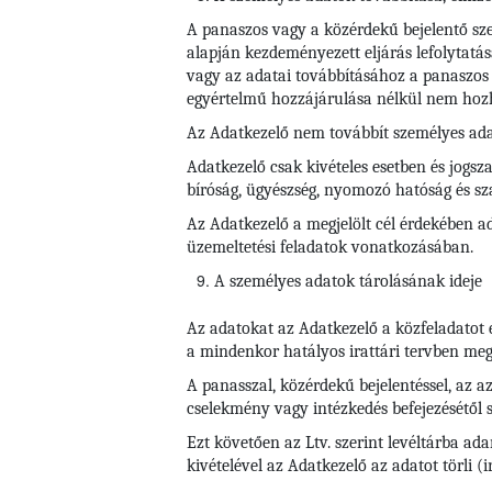
A panaszos vagy a közérdekű bejelentő szem
alapján kezdeményezett eljárás lefolytatás
vagy az adatai továbbításához a panaszos 
egyértelmű hozzájárulása nélkül nem hoz
Az Adatkezelő nem továbbít személyes ada
Adatkezelő csak kivételes esetben és jogsza
bíróság, ügyészség, nyomozó hatóság és s
Az Adatkezelő a megjelölt cél érdekében ad
üzemeltetési feladatok vonatkozásában.
A személyes adatok tárolásának ideje
Az adatokat az Adatkezelő a közfeladatot 
a mindenkor hatályos irattári tervben megha
A panasszal, közérdekű bejelentéssel, az az
cselekmény vagy intézkedés befejezésétől s
Ezt követően az Ltv. szerint levéltárba ad
kivételével az Adatkezelő az adatot törli (