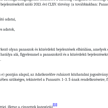
ejelentésekről szóló 2013. évi CLXV. törvény (a továbbiakban: Panaszt
tó adatai,
es adatok,
rkező olyan panaszok és közérdekű bejelentések elbírálása, amelyek 
s hatálya alá, figyelemmel a panaszokról és a közérdekű bejelentésekrő
.
s e) pontján alapul, az Adatkezelőre ruházott közhatalmi jogosítvány
ben szükséges, tekintettel a Panasztv. 1–3. §-ának rendelkezéseire, 
[1]
jei, illetve a címzettek kategóriái