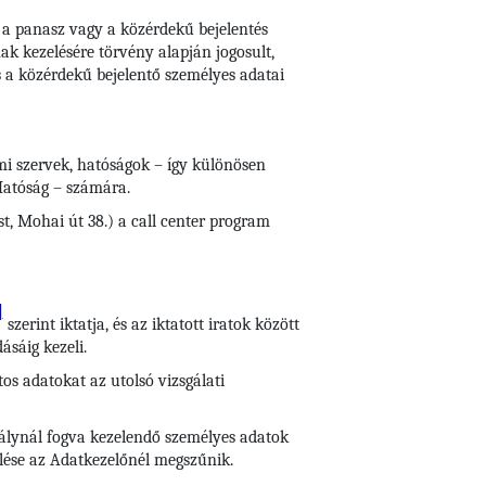
k a panasz vagy a közérdekű bejelentés
ak kezelésére törvény alapján jogosult,
 a közérdekű bejelentő személyes adatai
ami szervek, hatóságok – így különösen
Hatóság – számára.
t, Mohai út 38.) a call center program
]
szerint iktatja, és az iktatott iratok között
ásáig kezeli.
tos adatokat az utolsó vizsgálati
abálynál fogva kezelendő személyes adatok
zelése az Adatkezelőnél megszűnik.