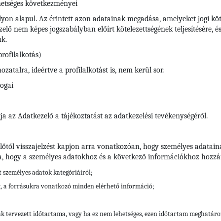
hetséges következményei
yon alapul. Az érintett azon adatainak megadása, amelyeket jogi köte
ő nem képes jogszabályban előírt kötelezettségének teljesítésére, é
uk.
rofilalkotás)
atalra, ideértve a profilalkotást is, nem kerül sor.
jogai
ja az Adatkezelő a tájékoztatást az adatkezelési tevékenységéről.
előtől visszajelzést kapjon arra vonatkozóan, hogy személyes adatain
a, hogy a személyes adatokhoz és a következő információkhoz hozzáf
tt személyes adatok kategóriáiról;
k, a forrásukra vonatkozó minden elérhető információ;
ak tervezett időtartama, vagy ha ez nem lehetséges, ezen időtartam meghatár