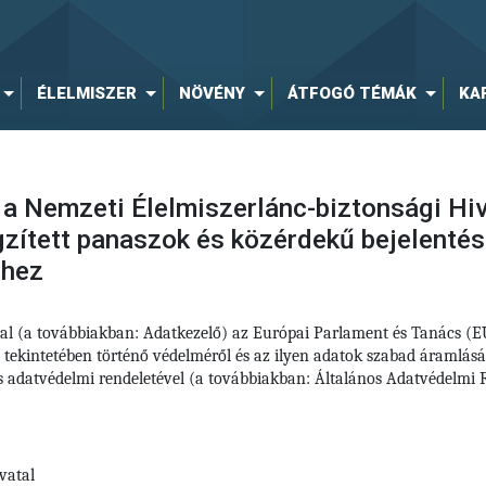
ÉLELMISZER
NÖVÉNY
ÁTFOGÓ TÉMÁK
KA
 a Nemzeti Élelmiszerlánc-biztonsági Hiv
ögzített panaszok és közérdekű bejelenté
éhez
tal (a továbbiakban: Adatkezelő) az Európai Parlament és Tanács (
 tekintetében történő védelméről és az ilyen adatok szabad áramlás
nos adatvédelmi rendeletével (a továbbiakban: Általános Adatvédelm
vatal