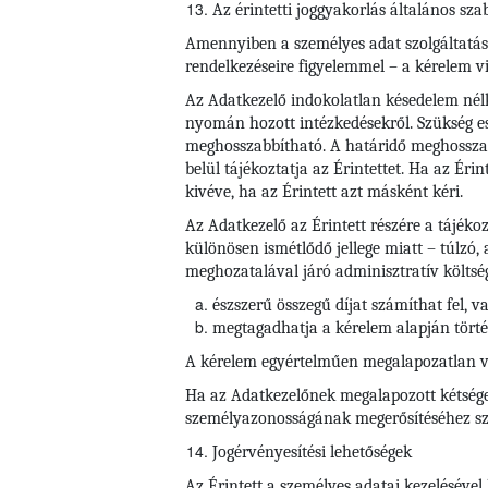
Az érintetti joggyakorlás általános sza
Amennyiben a személyes adat szolgáltatása j
rendelkezéseire figyelemmel – a kérelem vi
Az Adatkezelő indokolatlan késedelem nélkü
nyomán hozott intézkedésekről. Szükség es
meghosszabbítható. A határidő meghosszab
belül tájékoztatja az Érintettet. Ha az Éri
kivéve, ha az Érintett azt másként kéri.
Az Adatkezelő az Érintett részére a tájéko
különösen ismétlődő jellege miatt – túlzó,
meghozatalával járó adminisztratív költsé
észszerű összegű díjat számíthat fel, v
megtagadhatja a kérelem alapján törté
A kérelem egyértelműen megalapozatlan vag
Ha az Adatkezelőnek megalapozott kétségei
személyazonosságának megerősítéséhez szü
Jogérvényesítési lehetőségek
Az Érintett a személyes adatai kezelésével