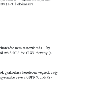
v.) 1–3. § előírásaira.
elintézése nem tartozik más – így
l szóló 2013. évi CLXV. törvény (a
ok gyakorlása keretében végzett, vagy
figyelembe véve a GDPR 9. cikk (2)