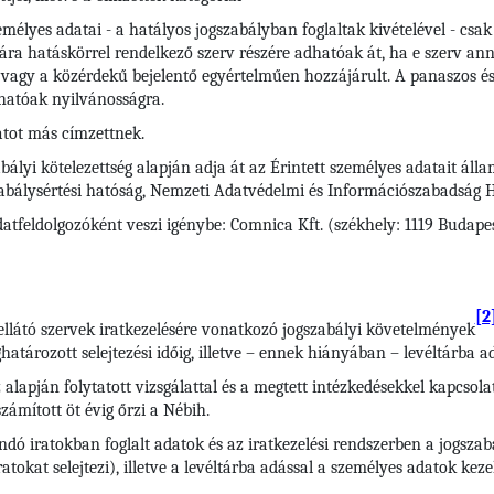
élyes adatai - a hatályos jogszabályban foglaltak kivételével - csa
ára hatáskörrel rendelkező szerv részére adhatóak át, ha e szerv ann
vagy a közérdekű bejelentő egyértelműen hozzájárult. A panaszos és
hatóak nyilvánosságra.
tot más címzettnek.
bályi kötelezettség alapján adja át az Érintett személyes adatait áll
zabálysértési hatóság, Nemzeti Adatvédelmi és Információszabadság 
atfeldolgozóként veszi igénybe: Comnica Kft. (székhely: 1119 Budapes
[2
ellátó szervek iratkezelésére vonatkozó jogszabályi követelmények
tározott selejtezési időig, illetve – ennek hiányában – levéltárba ad
 alapján folytatott vizsgálattal és a megtett intézkedésekkel kapcsola
zámított öt évig őrzi a Nébih.
andó iratokban foglalt adatok és az iratkezelési rendszerben a jogsz
iratokat selejtezi), illetve a levéltárba adással a személyes adatok ke