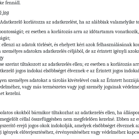
e fennáll.
ó jog
 Adatkezelő korlátozza az adatkezelést, ha az alábbiak valamelyike te
 pontosságát; ez esetben a korlátozás arra az időtartamra vonatkozik,
ágát;
t ellenzi az adatok törlését, és ehelyett kéri azok felhasználásának ko
zemélyes adatokra adatkezelés céljából, de az érintett igényli azokat
gy
se szerint tiltakozott az adatkezelés ellen; ez esetben a korlátozás 
kezelő jogos indokai elsőbbséget élveznek-e az Érintett jogos indoka
lyen személyes adatokat a tárolás kivételével csak az Érintett hozzájá
védelméhez, vagy más természetes vagy jogi személy jogainak védelme
et kezelni.
solatos okokból bármikor tiltakozhat az adatkezelés ellen, ha álláspo
 megjelölt céllal összefüggésben nem megfelelően kezelné. Ebben az e
szerítő erejű jogos okok indokolják, amelyek elsőbbséget élveznek az é
 igények előterjesztéséhez, érvényesítéséhez vagy védelméhez kapcs