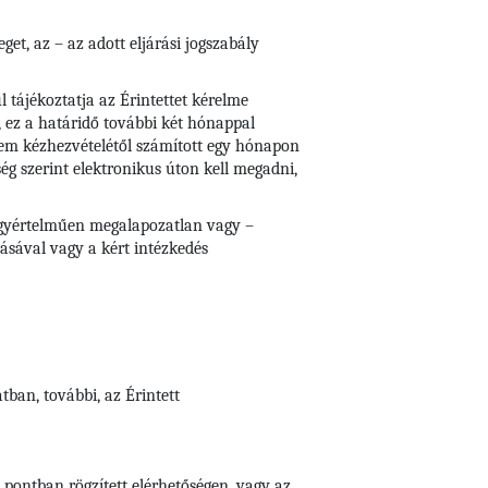
et, az – az adott eljárási jogszabály
 tájékoztatja az Érintettet kérelme
, ez a határidő további két hónappal
lem kézhezvételétől számított egy hónapon
ség szerint elektronikus úton kell megadni,
e egyértelműen megalapozatlan vagy –
tásával vagy a kért intézkedés
ban, további, az Érintett
 pontban rögzített elérhetőségen, vagy az