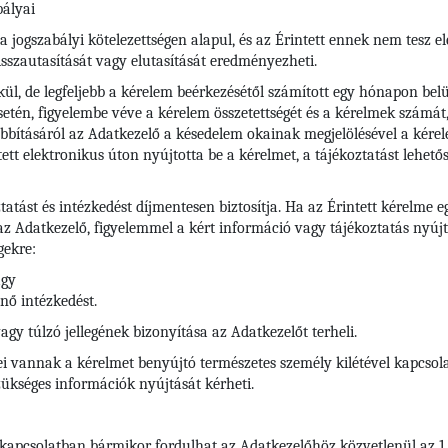
bályai
ogszabályi kötelezettségen alapul, és az Érintett ennek nem tesz eleg
sszautasítását vagy elutasítását eredményezheti.
l, de legfeljebb a kérelem beérkezésétől számított egy hónapon belül
etén, figyelembe véve a kérelem összetettségét és a kérelmek számát
bításáról az Adatkezelő a késedelem okainak megjelölésével a kére
ntett elektronikus úton nyújtotta be a kérelmet, a tájékoztatást lehető
ztatást és intézkedést díjmentesen biztosítja. Ha az Érintett kérelm
 az Adatkezelő, figyelemmel a kért információ vagy tájékoztatás nyúj
gekre:
agy
nő intézkedést.
y túlzó jellegének bizonyítása az Adatkezelőt terheli.
 vannak a kérelmet benyújtó természetes személy kilétével kapcsolat
kséges információk nyújtását kérheti.
 kapcsolatban bármikor fordulhat az Adatkezelőhöz közvetlenül az 1.