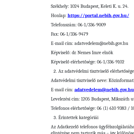
Székhely: 1024 Budapest, Keleti K. u. 24.
Honlap:
https://portal.nebih.gov.hu/
Telefonszám: 06-1/336-9009
Fax: 06-1/336-9479
E-mail cím: adatvedelem@nebih.gov.hu
Képviselő: dr. Nemes Imre elnök
Képviselő elérhetősége: 06-1/336-9102
Az adatvédelmi tisztviselő elérhetősége
Adatvédelmi tisztviselő neve: Közinformati
E-mail cím:
adatvedelem@nebih.gov.hu
Levelezési cím: 1205 Budapest, Mikszáth u
Telefonos elérhetősége: 06 (1) 610 9383 / 1
Érintettek kategóriái
Az Adatkezelő telefonos ügyfélszolgálatáh
elintézése nem tartozik más – így különösen 