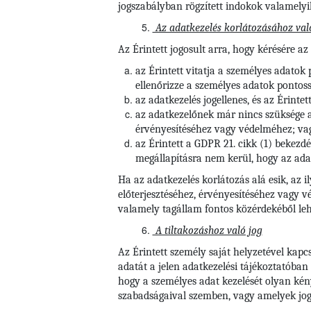
jogszabályban rögzített indokok valamelyik
Az adatkezelés korlátozásához val
Az Érintett jogosult arra, hogy kérésére az
az Érintett vitatja a személyes adatok
ellenőrizze a személyes adatok pontoss
az adatkezelés jogellenes, és az Érintet
az adatkezelőnek már nincs szüksége a s
érvényesítéséhez vagy védelméhez; va
az Érintett a GDPR 21. cikk (1) bekezdé
megállapításra nem kerül, hogy az adat
Ha az adatkezelés korlátozás alá esik, az i
előterjesztéséhez, érvényesítéséhez vagy 
valamely tagállam fontos közérdekéből leh
A tiltakozáshoz való jog
Az Érintett személy saját helyzetével kapc
adatát a jelen adatkezelési tájékoztatóban
hogy a személyes adat kezelését olyan kény
szabadságaival szemben, vagy amelyek jogi