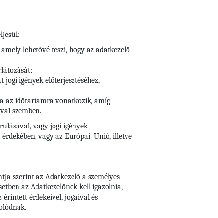
ljesül:
 amely lehetővé teszi, hogy az adatkezelő
rlátozását;
 jogi igények előterjesztéséhez,
arra az időtartamra vonatkozik, amíg
ival szemben.
rulásával, vagy jogi igények
 érdekében, vagy az Európai Unió, illetve
ntja szerint az Adatkezelő a személyes
setben az Adatkezelőnek kell igazolnia,
rintett érdekeivel, jogaival és
olódnak.