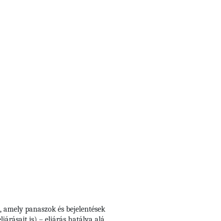
, amely panaszok és bejelentések
árásait is) – eljárás hatálya alá,