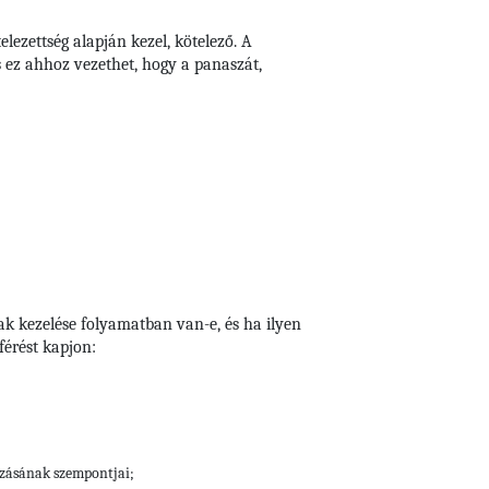
lezettség alapján kezel, kötelező. A
s ez ahhoz vezethet, hogy a panaszát,
ak kezelése folyamatban van-e, és ha ilyen
érést kapjon:
ozásának szempontjai;