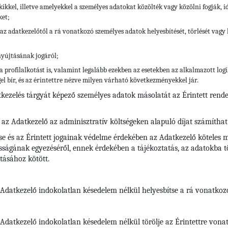
kikkel, illetve amelyekkel a személyes adatokat közölték vagy közölni fogják, 
ket;
az adatkezelőtől a rá vonatkozó személyes adatok helyesbítését, törlését vagy k
nyújtásának jogáról;
a profilalkotást is, valamint legalább ezekben az esetekben az alkalmazott lo
el bír, és az érintettre nézve milyen várható következményekkel jár.
tkezelés tárgyát képező személyes adatok másolatát az Érintett rend
 az Adatkezelő az adminisztratív költségeken alapuló díjat számíthat 
se és az Érintett jogainak védelme érdekében az Adatkezelő köteles m
ságának egyezéséről, ennek érdekében a tájékoztatás, az adatokba tör
tásához kötött.
z Adatkezelő indokolatlan késedelem nélkül helyesbítse a rá vonatko
az Adatkezelő indokolatlan késedelem nélkül törölje az Érintettre vo