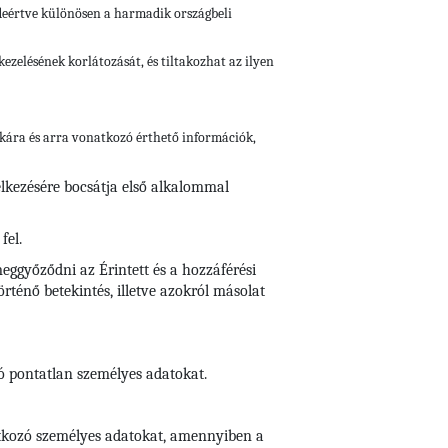
ideértve különösen a harmadik országbeli
ezelésének korlátozását, és tiltakozhat az ilyen
gikára és arra vonatkozó érthető információk,
elkezésére bocsátja első alkalommal
fel.
eggyőződni az Érintett és a hozzáférési
ténő betekintés, illetve azokról másolat
zó pontatlan személyes adatokat.
natkozó személyes adatokat, amennyiben a