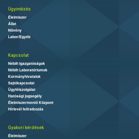
Ügyintézés
Élelmiszer
Állat
Növény
Labor/Egyéb
Kapcsolat
Nébih Igazgatóságok
Nébih Laboratóriumok
Kormányhivatalok
Sajtókapcsolat
Ügyfélszolgálat
Hatósági jogsegély
Élelmiszermentő Központ
Hírlevél feliratkozás
Gyakori kérdések
Élelmiszer