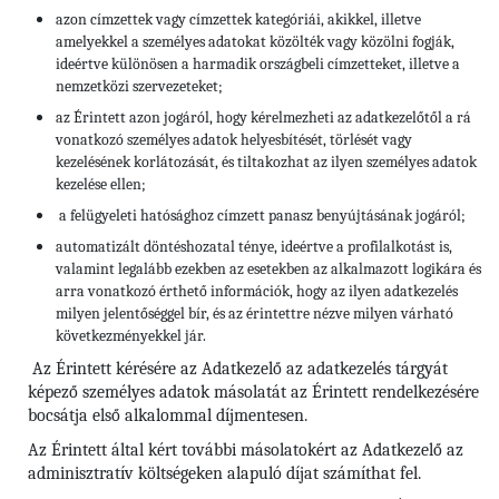
azon címzettek vagy címzettek kategóriái, akikkel, illetve
amelyekkel a személyes adatokat közölték vagy közölni fogják,
ideértve különösen a harmadik országbeli címzetteket, illetve a
nemzetközi szervezeteket;
az Érintett azon jogáról, hogy kérelmezheti az adatkezelőtől a rá
vonatkozó személyes adatok helyesbítését, törlését vagy
kezelésének korlátozását, és tiltakozhat az ilyen személyes adatok
kezelése ellen;
a felügyeleti hatósághoz címzett panasz benyújtásának jogáról;
automatizált döntéshozatal ténye, ideértve a profilalkotást is,
valamint legalább ezekben az esetekben az alkalmazott logikára és
arra vonatkozó érthető információk, hogy az ilyen adatkezelés
milyen jelentőséggel bír, és az érintettre nézve milyen várható
következményekkel jár.
Az Érintett kérésére az Adatkezelő az adatkezelés tárgyát
képező személyes adatok másolatát az Érintett rendelkezésére
bocsátja első alkalommal díjmentesen.
Az Érintett által kért további másolatokért az Adatkezelő az
adminisztratív költségeken alapuló díjat számíthat fel.