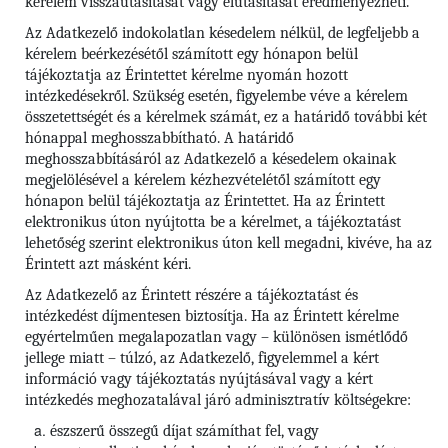
kérelem visszautasítását vagy elutasítását eredményezheti.
Az Adatkezelő indokolatlan késedelem nélkül, de legfeljebb a
kérelem beérkezésétől számított egy hónapon belül
tájékoztatja az Érintettet kérelme nyomán hozott
intézkedésekről. Szükség esetén, figyelembe véve a kérelem
összetettségét és a kérelmek számát, ez a határidő további két
hónappal meghosszabbítható. A határidő
meghosszabbításáról az Adatkezelő a késedelem okainak
megjelölésével a kérelem kézhezvételétől számított egy
hónapon belül tájékoztatja az Érintettet. Ha az Érintett
elektronikus úton nyújtotta be a kérelmet, a tájékoztatást
lehetőség szerint elektronikus úton kell megadni, kivéve, ha az
Érintett azt másként kéri.
Az Adatkezelő az Érintett részére a tájékoztatást és
intézkedést díjmentesen biztosítja. Ha az Érintett kérelme
egyértelműen megalapozatlan vagy – különösen ismétlődő
jellege miatt – túlzó, az Adatkezelő, figyelemmel a kért
információ vagy tájékoztatás nyújtásával vagy a kért
intézkedés meghozatalával járó adminisztratív költségekre:
észszerű összegű díjat számíthat fel, vagy