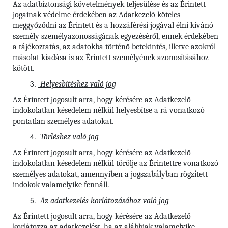
Az adatbiztonsági követelmények teljesülése és az Érintett
jogainak védelme érdekében az Adatkezelő köteles
meggyőződni az Érintett és a hozzáférési jogával élni kívánó
személy személyazonosságának egyezéséről, ennek érdekében
a tájékoztatás, az adatokba történő betekintés, illetve azokról
másolat kiadása is az Érintett személyének azonosításához
kötött.
Helyesbítéshez való jog
Az Érintett jogosult arra, hogy kérésére az Adatkezelő
indokolatlan késedelem nélkül helyesbítse a rá vonatkozó
pontatlan személyes adatokat.
Törléshez való jog
Az Érintett jogosult arra, hogy kérésére az Adatkezelő
indokolatlan késedelem nélkül törölje az Érintettre vonatkozó
személyes adatokat, amennyiben a jogszabályban rögzített
indokok valamelyike fennáll.
Az adatkezelés korlátozásához való jog
Az Érintett jogosult arra, hogy kérésére az Adatkezelő
korlátozza az adatkezelést, ha az alábbiak valamelyike