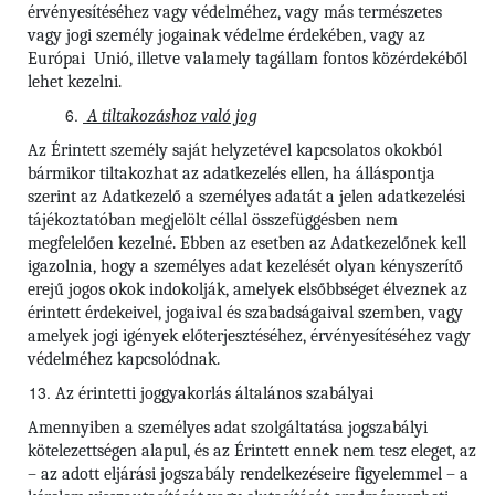
érvényesítéséhez vagy védelméhez, vagy más természetes
vagy jogi személy jogainak védelme érdekében, vagy az
Európai Unió, illetve valamely tagállam fontos közérdekéből
lehet kezelni.
A tiltakozáshoz való jog
Az Érintett személy saját helyzetével kapcsolatos okokból
bármikor tiltakozhat az adatkezelés ellen, ha álláspontja
szerint az Adatkezelő a személyes adatát a jelen adatkezelési
tájékoztatóban megjelölt céllal összefüggésben nem
megfelelően kezelné. Ebben az esetben az Adatkezelőnek kell
igazolnia, hogy a személyes adat kezelését olyan kényszerítő
erejű jogos okok indokolják, amelyek elsőbbséget élveznek az
érintett érdekeivel, jogaival és szabadságaival szemben, vagy
amelyek jogi igények előterjesztéséhez, érvényesítéséhez vagy
védelméhez kapcsolódnak.
Az érintetti joggyakorlás általános szabályai
Amennyiben a személyes adat szolgáltatása jogszabályi
kötelezettségen alapul, és az Érintett ennek nem tesz eleget, az
– az adott eljárási jogszabály rendelkezéseire figyelemmel – a