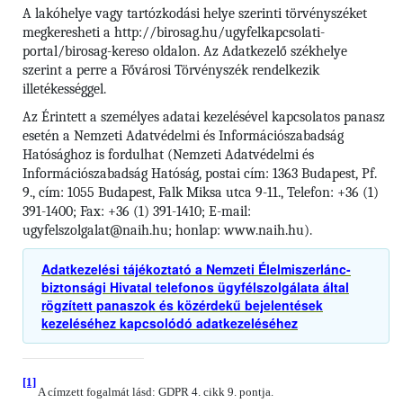
A lakóhelye vagy tartózkodási helye szerinti törvényszéket
megkeresheti a http://birosag.hu/ugyfelkapcsolati-
portal/birosag-kereso oldalon. Az Adatkezelő székhelye
szerint a perre a Fővárosi Törvényszék rendelkezik
illetékességgel.
Az Érintett a személyes adatai kezelésével kapcsolatos panasz
esetén a Nemzeti Adatvédelmi és Információszabadság
Hatósághoz is fordulhat (Nemzeti Adatvédelmi és
Információszabadság Hatóság, postai cím: 1363 Budapest, Pf.
9., cím: 1055 Budapest, Falk Miksa utca 9-11., Telefon: +36 (1)
391-1400; Fax: +36 (1) 391-1410; E-mail:
ugyfelszolgalat@naih.hu; honlap: www.naih.hu).
Adatkezelési tájékoztató a Nemzeti Élelmiszerlánc-
biztonsági Hivatal telefonos ügyfélszolgálata által
rögzített panaszok és közérdekű bejelentések
kezeléséhez kapcsolódó adatkezeléséhez
[1]
A címzett fogalmát lásd: GDPR 4. cikk 9. pontja.