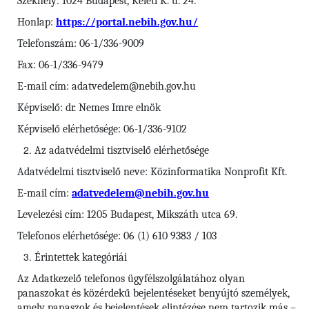
Székhely: 1024 Budapest, Keleti K. u. 24.
Honlap:
https://portal.nebih.gov.hu/
Telefonszám: 06-1/336-9009
Fax: 06-1/336-9479
E-mail cím: adatvedelem@nebih.gov.hu
Képviselő: dr. Nemes Imre elnök
Képviselő elérhetősége: 06-1/336-9102
Az adatvédelmi tisztviselő elérhetősége
Adatvédelmi tisztviselő neve: Közinformatika Nonprofit Kft.
E-mail cím:
adatvedelem@nebih.gov.hu
Levelezési cím: 1205 Budapest, Mikszáth utca 69.
Telefonos elérhetősége: 06 (1) 610 9383 / 103
Érintettek kategóriái
Az Adatkezelő telefonos ügyfélszolgálatához olyan
panaszokat és közérdekű bejelentéseket benyújtó személyek,
amely panaszok és bejelentések elintézése nem tartozik más –