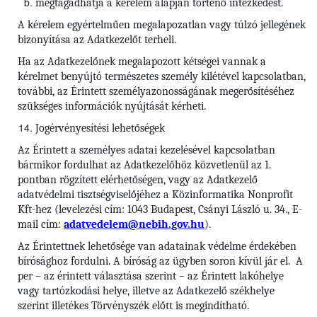
megtagadhatja a kérelem alapján történő intézkedést.
A kérelem egyértelműen megalapozatlan vagy túlzó jellegének
bizonyítása az Adatkezelőt terheli.
Ha az Adatkezelőnek megalapozott kétségei vannak a
kérelmet benyújtó természetes személy kilétével kapcsolatban,
további, az Érintett személyazonosságának megerősítéséhez
szükséges információk nyújtását kérheti.
Jogérvényesítési lehetőségek
Az Érintett a személyes adatai kezelésével kapcsolatban
bármikor fordulhat az Adatkezelőhöz közvetlenül az 1.
pontban rögzített elérhetőségen, vagy az Adatkezelő
adatvédelmi tisztségviselőjéhez a Közinformatika Nonprofit
Kft-hez (levelezési cím: 1043 Budapest, Csányi László u. 34., E-
mail cím:
adatvedelem@nebih.gov.hu
).
Az Érintettnek lehetősége van adatainak védelme érdekében
bírósághoz fordulni. A bíróság az ügyben soron kívül jár el. A
per – az érintett választása szerint – az Érintett lakóhelye
vagy tartózkodási helye, illetve az Adatkezelő székhelye
szerint illetékes Törvényszék előtt is megindítható.