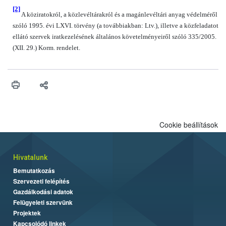
[2]
A köziratokról, a közlevéltárakról és a magánlevéltári anyag védelméről
szóló 1995. évi LXVI. törvény (a továbbiakban: Ltv.), illetve a közfeladatot
ellátó szervek iratkezelésének általános követelményeiről szóló 335/2005.
(XII. 29.) Korm. rendelet.
Cookie beállítások
Hivatalunk
Bemutatkozás
Szervezeti felépítés
Gazdálkodási adatok
Felügyeleti szervünk
Projektek
Kapcsolódó linkek