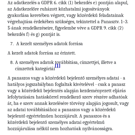
Az adatkezelés a GDPR 6. cikk (1) bekezdés e) pontján alapul,
az Adatkezelőre ruházott közhatalmi jogosítványok
gyakorlása keretében végzett, vagy közérdekű feladatainak
végrehajtása érdekében szükséges, tekintettel a Panasztv. 1–3.
§-ának rendelkezéseire, figyelembe véve a GDPR 9. cikk (2)
bekezdés f) és g) pontját is.
A kezelt személyes adatok forrása
A kezelt adatok forrása az érintett.
A személyes adatok továbbítása, címzettjei, illetve a
[1]
címzettek kategóriái
A panaszos vagy a közérdekű bejelentő személyes adatai - a
hatályos jogszabályban foglaltak kivételével - csak a panasz
vagy a közérdekű bejelentés alapján kezdeményezett eljárás
lefolytatására hatáskörrel rendelkező szerv részére adhatóak
át, ha e szerv annak kezelésére törvény alapján jogosult, vagy
az adatai továbbításához a panaszos vagy a közérdekű
bejelentő egyértelműen hozzájárult. A panaszos és a
közérdekű bejelentő személyes adatai egyértelmű
hozzájárulása nélkül nem hozhatóak nyilvánosságra.