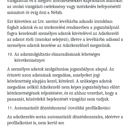
vizsgálattal és a megtett intézkedésekkel kapcsolatos adatokat
az utolsó vizsgálati cselekmény vagy intézkedés befejezésétől
számított öt évig őrzi a Nébih.
Ezt követően az Ltv. szerint levéltárba adandó iratokban
foglalt adatok és az iratkezelési rendszerben a jogszabálynál
fogva kezelendő személyes adatok kivételével az Adatkezelő
az adatot törli (iratokat selejtezi), illetve a levéltárba adással a
személyes adatok kezelése az Adatkezelőnél megszűnik.
Az adatszolgáltatás elmaradásának lehetséges
következményei
A személyes adatok szolgáltatása jogszabályon alapul. Az
érintett azon adatainak megadása, amelyeket jogi
kötelezettség alapján kezel, kötelező. A szükséges adatok
megadása nélkül Adatkezelő nem képes jogszabályban előírt
kötelezettségének teljesítésére, és ez ahhoz vezethet, hogy a
panaszát, közérdekű bejelentését vizsgálni nem tudjuk.
Automatizált döntéshozatal (továbbá profilalkotás)
Az adatkezelés során automatizált döntéshozatalra, ideértve a
profilalkotást is, nem kerül sor.