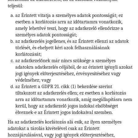
teljesül:
az Érintett vitatja a személyes adatok pontosságát; ez
esetben a korlátozás arra az időtartamra vonatkozik,
amely lehetővé teszi, hogy az adatkezelő ellenőrizze a
személyes adatok pontosságát;
az adatkezelés jogellenes, és az Érintett ellenzi az adatok
törlését, és ehelyett kéri azok felhasználásának
korlátozását;
az adatkezelőnek már nincs szüksége a személyes
adatokra adatkezelés céljából, de az érintett igényli azokat
jogi igények előterjesztéséhez, érvényesítéséhez vagy
védelméhez; vagy
az Érintett a GDPR 21. cikk (1) bekezdése szerint
tiltakozott az adatkezelés ellen; ez esetben a korlátozás
arra az időtartamra vonatkozik, amíg megállapításra nem
kerül, hogy az adatkezelő jogos indokai elsőbbséget
élveznek-e az Érintett jogos indokaival szemben.
Ha az adatkezelés korlátozás alá esik, az ilyen személyes
adatokat a tárolás kivételével csak az Érintett
hozzájárulásával, vagy jogi igények előterjesztéséhez,