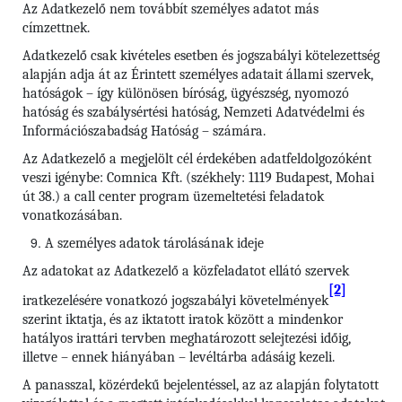
Az Adatkezelő nem továbbít személyes adatot más
címzettnek.
Adatkezelő csak kivételes esetben és jogszabályi kötelezettség
alapján adja át az Érintett személyes adatait állami szervek,
hatóságok – így különösen bíróság, ügyészség, nyomozó
hatóság és szabálysértési hatóság, Nemzeti Adatvédelmi és
Információszabadság Hatóság – számára.
Az Adatkezelő a megjelölt cél érdekében adatfeldolgozóként
veszi igénybe: Comnica Kft. (székhely: 1119 Budapest, Mohai
út 38.) a call center program üzemeltetési feladatok
vonatkozásában.
A személyes adatok tárolásának ideje
Az adatokat az Adatkezelő a közfeladatot ellátó szervek
[2]
iratkezelésére vonatkozó jogszabályi követelmények
szerint iktatja, és az iktatott iratok között a mindenkor
hatályos irattári tervben meghatározott selejtezési időig,
illetve – ennek hiányában – levéltárba adásáig kezeli.
A panasszal, közérdekű bejelentéssel, az az alapján folytatott