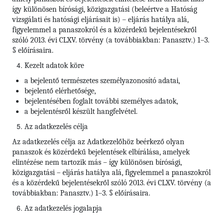
így különösen bírósági, közigazgatási (beleértve a Hatóság
vizsgálati és hatósági eljárásait is) – eljárás hatálya alá,
figyelemmel a panaszokról és a közérdekű bejelentésekről
szóló 2013. évi CLXV. törvény (a továbbiakban: Panasztv.) 1–3.
§ előírásaira.
Kezelt adatok köre
a bejelentő természetes személyazonosító adatai,
bejelentő elérhetősége,
bejelentésében foglalt további személyes adatok,
a bejelentésről készült hangfelvétel.
Az adatkezelés célja
Az adatkezelés célja az Adatkezelőhöz beérkező olyan
panaszok és közérdekű bejelentések elbírálása, amelyek
elintézése nem tartozik más – így különösen bírósági,
közigazgatási – eljárás hatálya alá, figyelemmel a panaszokról
és a közérdekű bejelentésekről szóló 2013. évi CLXV. törvény (a
továbbiakban: Panasztv.) 1–3. § előírásaira.
Az adatkezelés jogalapja