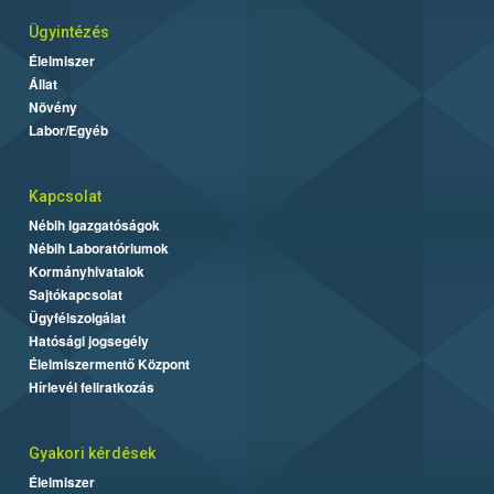
Ügyintézés
Élelmiszer
Állat
Növény
Labor/Egyéb
Kapcsolat
Nébih Igazgatóságok
Nébih Laboratóriumok
Kormányhivatalok
Sajtókapcsolat
Ügyfélszolgálat
Hatósági jogsegély
Élelmiszermentő Központ
Hírlevél feliratkozás
Gyakori kérdések
Élelmiszer