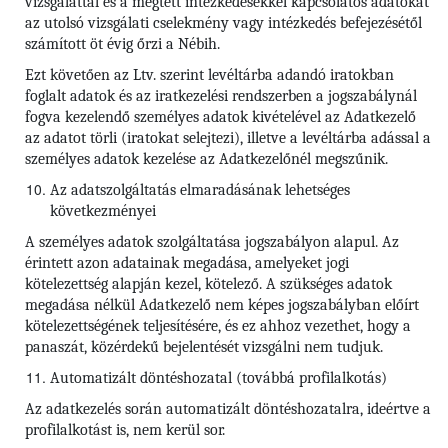
vizsgálattal és a megtett intézkedésekkel kapcsolatos adatokat
az utolsó vizsgálati cselekmény vagy intézkedés befejezésétől
számított öt évig őrzi a Nébih.
Ezt követően az Ltv. szerint levéltárba adandó iratokban
foglalt adatok és az iratkezelési rendszerben a jogszabálynál
fogva kezelendő személyes adatok kivételével az Adatkezelő
az adatot törli (iratokat selejtezi), illetve a levéltárba adással a
személyes adatok kezelése az Adatkezelőnél megszűnik.
Az adatszolgáltatás elmaradásának lehetséges
következményei
A személyes adatok szolgáltatása jogszabályon alapul. Az
érintett azon adatainak megadása, amelyeket jogi
kötelezettség alapján kezel, kötelező. A szükséges adatok
megadása nélkül Adatkezelő nem képes jogszabályban előírt
kötelezettségének teljesítésére, és ez ahhoz vezethet, hogy a
panaszát, közérdekű bejelentését vizsgálni nem tudjuk.
Automatizált döntéshozatal (továbbá profilalkotás)
Az adatkezelés során automatizált döntéshozatalra, ideértve a
profilalkotást is, nem kerül sor.