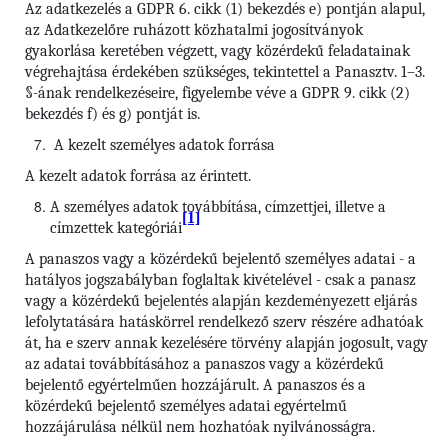
Az adatkezelés a GDPR 6. cikk (1) bekezdés e) pontján alapul,
az Adatkezelőre ruházott közhatalmi jogosítványok
gyakorlása keretében végzett, vagy közérdekű feladatainak
végrehajtása érdekében szükséges, tekintettel a Panasztv. 1–3.
§-ának rendelkezéseire, figyelembe véve a GDPR 9. cikk (2)
bekezdés f) és g) pontját is.
A kezelt személyes adatok forrása
A kezelt adatok forrása az érintett.
A személyes adatok továbbítása, címzettjei, illetve a
[1]
címzettek kategóriái
A panaszos vagy a közérdekű bejelentő személyes adatai - a
hatályos jogszabályban foglaltak kivételével - csak a panasz
vagy a közérdekű bejelentés alapján kezdeményezett eljárás
lefolytatására hatáskörrel rendelkező szerv részére adhatóak
át, ha e szerv annak kezelésére törvény alapján jogosult, vagy
az adatai továbbításához a panaszos vagy a közérdekű
bejelentő egyértelműen hozzájárult. A panaszos és a
közérdekű bejelentő személyes adatai egyértelmű
hozzájárulása nélkül nem hozhatóak nyilvánosságra.