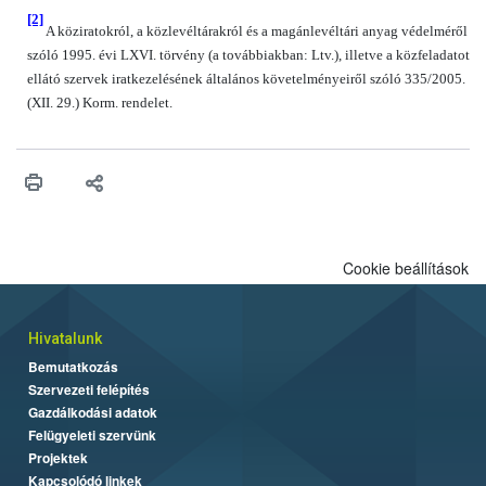
[2]
A köziratokról, a közlevéltárakról és a magánlevéltári anyag védelméről
szóló 1995. évi LXVI. törvény (a továbbiakban: Ltv.), illetve a közfeladatot
ellátó szervek iratkezelésének általános követelményeiről szóló 335/2005.
(XII. 29.) Korm. rendelet.
Cookie beállítások
Hivatalunk
Bemutatkozás
Szervezeti felépítés
Gazdálkodási adatok
Felügyeleti szervünk
Projektek
Kapcsolódó linkek