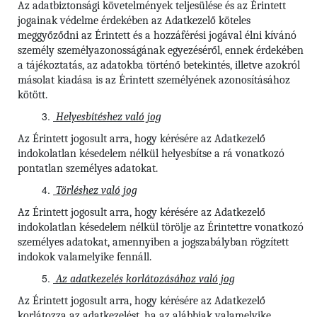
Az adatbiztonsági követelmények teljesülése és az Érintett
jogainak védelme érdekében az Adatkezelő köteles
meggyőződni az Érintett és a hozzáférési jogával élni kívánó
személy személyazonosságának egyezéséről, ennek érdekében
a tájékoztatás, az adatokba történő betekintés, illetve azokról
másolat kiadása is az Érintett személyének azonosításához
kötött.
Helyesbítéshez való jog
Az Érintett jogosult arra, hogy kérésére az Adatkezelő
indokolatlan késedelem nélkül helyesbítse a rá vonatkozó
pontatlan személyes adatokat.
Törléshez való jog
Az Érintett jogosult arra, hogy kérésére az Adatkezelő
indokolatlan késedelem nélkül törölje az Érintettre vonatkozó
személyes adatokat, amennyiben a jogszabályban rögzített
indokok valamelyike fennáll.
Az adatkezelés korlátozásához való jog
Az Érintett jogosult arra, hogy kérésére az Adatkezelő
korlátozza az adatkezelést, ha az alábbiak valamelyike