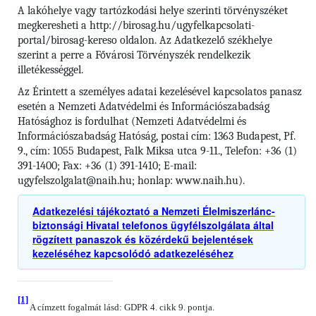
A lakóhelye vagy tartózkodási helye szerinti törvényszéket
megkeresheti a http://birosag.hu/ugyfelkapcsolati-
portal/birosag-kereso oldalon. Az Adatkezelő székhelye
szerint a perre a Fővárosi Törvényszék rendelkezik
illetékességgel.
Az Érintett a személyes adatai kezelésével kapcsolatos panasz
esetén a Nemzeti Adatvédelmi és Információszabadság
Hatósághoz is fordulhat (Nemzeti Adatvédelmi és
Információszabadság Hatóság, postai cím: 1363 Budapest, Pf.
9., cím: 1055 Budapest, Falk Miksa utca 9-11., Telefon: +36 (1)
391-1400; Fax: +36 (1) 391-1410; E-mail:
ugyfelszolgalat@naih.hu; honlap: www.naih.hu).
Adatkezelési tájékoztató a Nemzeti Élelmiszerlánc-
biztonsági Hivatal telefonos ügyfélszolgálata által
rögzített panaszok és közérdekű bejelentések
kezeléséhez kapcsolódó adatkezeléséhez
[1]
A címzett fogalmát lásd: GDPR 4. cikk 9. pontja.