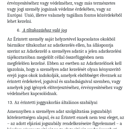
érvényesítéséhez vagy védelméhez, vagy más természetes
vagy jogi személy jogainak védelme érdekében, vagy az
Európai Unió, illetve valamely tagállam fontos közérdekéből
lehet kezelni.
A tiltakozáshoz való jog
Az Érintett személy saját helyzetével kapcsolatos okokból
bármikor tiltakozhat az adatkezelés ellen, ha álláspontja
szerint az Adatkezelő a személyes adatát a jelen adatkezelési
tájékoztatóban megjelölt céllal összefüggésben nem
megfelelően kezelné. Ebben az esetben az Adatkezelőnek kell
igazolnia, hogy a személyes adat kezelését olyan kényszerítő
erejű jogos okok indokolják, amelyek elsőbbséget élveznek az
érintett érdekeivel, jogaival és szabadságaival szemben, vagy
amelyek jogi igények előterjesztéséhez, érvényesítéséhez vagy
védelméhez kapcsolódnak.
Az érintetti joggyakorlás általános szabályai
Amennyiben a személyes adat szolgáltatása jogszabályi
kötelezettségen alapul, és az Érintett ennek nem tesz eleget, az
– az adott eljárási jogszabály rendelkezéseire figyelemmel – a