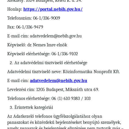
Székhely: 1024 Budapest, Keleti K. u. 24.
Honlap:
https://portal.nebih.gov.hu/
Telefonszám: 06-1/336-9009
Fax: 06-1/336-9479
E-mail cím: adatvedelem@nebih.gov.hu
Képviselő: dr. Nemes Imre elnök
Képviselő elérhetősége: 06-1/336-9102
Az adatvédelmi tisztviselő elérhetősége
Adatvédelmi tisztviselő neve: Közinformatika Nonprofit Kft.
E-mail cím:
adatvedelem@nebih.gov.hu
Levelezési cím: 1205 Budapest, Mikszáth utca 69.
Telefonos elérhetősége: 06 (1) 610 9383 / 103
Érintettek kategóriái
Az Adatkezelő telefonos ügyfélszolgálatához olyan
panaszokat és közérdekű bejelentéseket benyújtó személyek,
amely panaszok és bejelentések elintézése nem tartozik más –