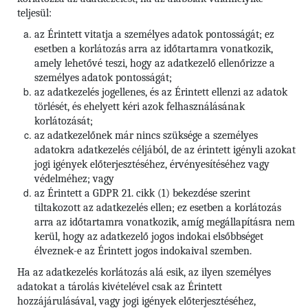
teljesül:
az Érintett vitatja a személyes adatok pontosságát; ez
esetben a korlátozás arra az időtartamra vonatkozik,
amely lehetővé teszi, hogy az adatkezelő ellenőrizze a
személyes adatok pontosságát;
az adatkezelés jogellenes, és az Érintett ellenzi az adatok
törlését, és ehelyett kéri azok felhasználásának
korlátozását;
az adatkezelőnek már nincs szüksége a személyes
adatokra adatkezelés céljából, de az érintett igényli azokat
jogi igények előterjesztéséhez, érvényesítéséhez vagy
védelméhez; vagy
az Érintett a GDPR 21. cikk (1) bekezdése szerint
tiltakozott az adatkezelés ellen; ez esetben a korlátozás
arra az időtartamra vonatkozik, amíg megállapításra nem
kerül, hogy az adatkezelő jogos indokai elsőbbséget
élveznek-e az Érintett jogos indokaival szemben.
Ha az adatkezelés korlátozás alá esik, az ilyen személyes
adatokat a tárolás kivételével csak az Érintett
hozzájárulásával, vagy jogi igények előterjesztéséhez,