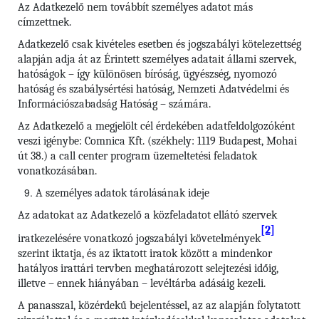
Az Adatkezelő nem továbbít személyes adatot más
címzettnek.
Adatkezelő csak kivételes esetben és jogszabályi kötelezettség
alapján adja át az Érintett személyes adatait állami szervek,
hatóságok – így különösen bíróság, ügyészség, nyomozó
hatóság és szabálysértési hatóság, Nemzeti Adatvédelmi és
Információszabadság Hatóság – számára.
Az Adatkezelő a megjelölt cél érdekében adatfeldolgozóként
veszi igénybe: Comnica Kft. (székhely: 1119 Budapest, Mohai
út 38.) a call center program üzemeltetési feladatok
vonatkozásában.
A személyes adatok tárolásának ideje
Az adatokat az Adatkezelő a közfeladatot ellátó szervek
[2]
iratkezelésére vonatkozó jogszabályi követelmények
szerint iktatja, és az iktatott iratok között a mindenkor
hatályos irattári tervben meghatározott selejtezési időig,
illetve – ennek hiányában – levéltárba adásáig kezeli.
A panasszal, közérdekű bejelentéssel, az az alapján folytatott