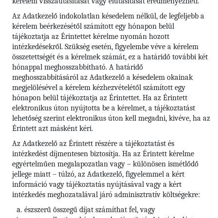
kérelem visszautasítását vagy elutasítását eredményezheti.
Az Adatkezelő indokolatlan késedelem nélkül, de legfeljebb a
kérelem beérkezésétől számított egy hónapon belül
tájékoztatja az Érintettet kérelme nyomán hozott
intézkedésekről. Szükség esetén, figyelembe véve a kérelem
összetettségét és a kérelmek számát, ez a határidő további két
hónappal meghosszabbítható. A határidő
meghosszabbításáról az Adatkezelő a késedelem okainak
megjelölésével a kérelem kézhezvételétől számított egy
hónapon belül tájékoztatja az Érintettet. Ha az Érintett
elektronikus úton nyújtotta be a kérelmet, a tájékoztatást
lehetőség szerint elektronikus úton kell megadni, kivéve, ha az
Érintett azt másként kéri.
Az Adatkezelő az Érintett részére a tájékoztatást és
intézkedést díjmentesen biztosítja. Ha az Érintett kérelme
egyértelműen megalapozatlan vagy – különösen ismétlődő
jellege miatt – túlzó, az Adatkezelő, figyelemmel a kért
információ vagy tájékoztatás nyújtásával vagy a kért
intézkedés meghozatalával járó adminisztratív költségekre:
észszerű összegű díjat számíthat fel, vagy