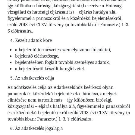
így különösen bírósági, közigazgatási (beleértve a Hatóság
vizsgálati és hatósági eljárásait is) – eljárás hatálya alá,
figyelemmel a panaszokról és a közérdekű bejelentésekről
szóló 2013. évi CLXV. törvény (a továbbiakban: Panasztv.) 1–3.
§ előírásaira.
Kezelt adatok köre
a bejelentő természetes személyazonosító adatai,
bejelentő elérhetősége,
bejelentésében foglalt további személyes adatok,
a bejelentésről készült hangfelvétel.
Az adatkezelés célja
Az adatkezelés célja az Adatkezelőhöz beérkező olyan
panaszok és közérdekű bejelentések elbírálása, amelyek
elintézése nem tartozik más – így különösen bírósági,
közigazgatási – eljárás hatálya alá, figyelemmel a panaszokról
és a közérdekű bejelentésekről szóló 2013. évi CLXV. törvény (a
továbbiakban: Panasztv.) 1–3. § előírásaira.
Az adatkezelés jogalapja