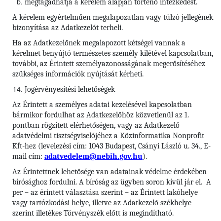
megtagadhatja a kérelem alapján történő intézkedést.
A kérelem egyértelműen megalapozatlan vagy túlzó jellegének
bizonyítása az Adatkezelőt terheli.
Ha az Adatkezelőnek megalapozott kétségei vannak a
kérelmet benyújtó természetes személy kilétével kapcsolatban,
további, az Érintett személyazonosságának megerősítéséhez
szükséges információk nyújtását kérheti.
Jogérvényesítési lehetőségek
Az Érintett a személyes adatai kezelésével kapcsolatban
bármikor fordulhat az Adatkezelőhöz közvetlenül az 1.
pontban rögzített elérhetőségen, vagy az Adatkezelő
adatvédelmi tisztségviselőjéhez a Közinformatika Nonprofit
Kft-hez (levelezési cím: 1043 Budapest, Csányi László u. 34., E-
mail cím:
adatvedelem@nebih.gov.hu
).
Az Érintettnek lehetősége van adatainak védelme érdekében
bírósághoz fordulni. A bíróság az ügyben soron kívül jár el. A
per – az érintett választása szerint – az Érintett lakóhelye
vagy tartózkodási helye, illetve az Adatkezelő székhelye
szerint illetékes Törvényszék előtt is megindítható.