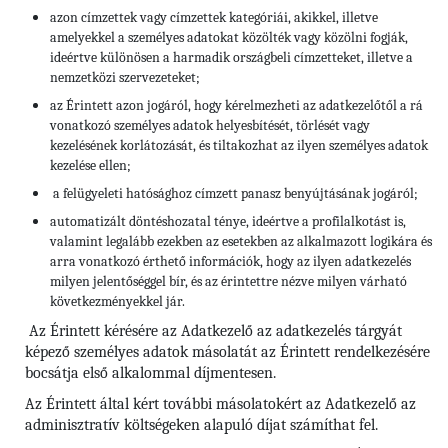
azon címzettek vagy címzettek kategóriái, akikkel, illetve
amelyekkel a személyes adatokat közölték vagy közölni fogják,
ideértve különösen a harmadik országbeli címzetteket, illetve a
nemzetközi szervezeteket;
az Érintett azon jogáról, hogy kérelmezheti az adatkezelőtől a rá
vonatkozó személyes adatok helyesbítését, törlését vagy
kezelésének korlátozását, és tiltakozhat az ilyen személyes adatok
kezelése ellen;
a felügyeleti hatósághoz címzett panasz benyújtásának jogáról;
automatizált döntéshozatal ténye, ideértve a profilalkotást is,
valamint legalább ezekben az esetekben az alkalmazott logikára és
arra vonatkozó érthető információk, hogy az ilyen adatkezelés
milyen jelentőséggel bír, és az érintettre nézve milyen várható
következményekkel jár.
Az Érintett kérésére az Adatkezelő az adatkezelés tárgyát
képező személyes adatok másolatát az Érintett rendelkezésére
bocsátja első alkalommal díjmentesen.
Az Érintett által kért további másolatokért az Adatkezelő az
adminisztratív költségeken alapuló díjat számíthat fel.