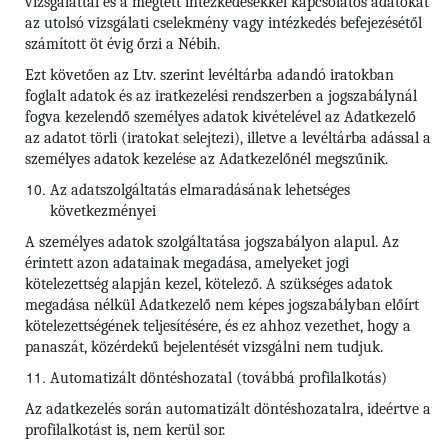
vizsgálattal és a megtett intézkedésekkel kapcsolatos adatokat
az utolsó vizsgálati cselekmény vagy intézkedés befejezésétől
számított öt évig őrzi a Nébih.
Ezt követően az Ltv. szerint levéltárba adandó iratokban
foglalt adatok és az iratkezelési rendszerben a jogszabálynál
fogva kezelendő személyes adatok kivételével az Adatkezelő
az adatot törli (iratokat selejtezi), illetve a levéltárba adással a
személyes adatok kezelése az Adatkezelőnél megszűnik.
Az adatszolgáltatás elmaradásának lehetséges
következményei
A személyes adatok szolgáltatása jogszabályon alapul. Az
érintett azon adatainak megadása, amelyeket jogi
kötelezettség alapján kezel, kötelező. A szükséges adatok
megadása nélkül Adatkezelő nem képes jogszabályban előírt
kötelezettségének teljesítésére, és ez ahhoz vezethet, hogy a
panaszát, közérdekű bejelentését vizsgálni nem tudjuk.
Automatizált döntéshozatal (továbbá profilalkotás)
Az adatkezelés során automatizált döntéshozatalra, ideértve a
profilalkotást is, nem kerül sor.