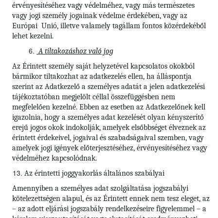
érvényesítéséhez vagy védelméhez, vagy más természetes
vagy jogi személy jogainak védelme érdekében, vagy az
Európai Unió, illetve valamely tagállam fontos közérdekéből
lehet kezelni.
A tiltakozáshoz való jog
Az Érintett személy saját helyzetével kapcsolatos okokból
bármikor tiltakozhat az adatkezelés ellen, ha álláspontja
szerint az Adatkezelő a személyes adatát a jelen adatkezelési
tájékoztatóban megjelölt céllal összefüggésben nem
megfelelően kezelné. Ebben az esetben az Adatkezelőnek kell
igazolnia, hogy a személyes adat kezelését olyan kényszerítő
erejű jogos okok indokolják, amelyek elsőbbséget élveznek az
érintett érdekeivel, jogaival és szabadságaival szemben, vagy
amelyek jogi igények előterjesztéséhez, érvényesítéséhez vagy
védelméhez kapcsolódnak.
Az érintetti joggyakorlás általános szabályai
Amennyiben a személyes adat szolgáltatása jogszabályi
kötelezettségen alapul, és az Érintett ennek nem tesz eleget, az
– az adott eljárási jogszabály rendelkezéseire figyelemmel – a