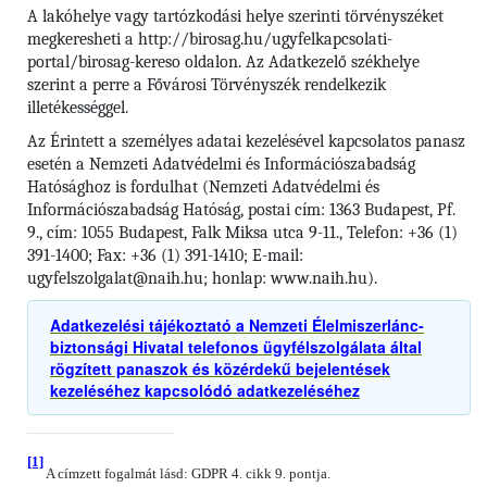
A lakóhelye vagy tartózkodási helye szerinti törvényszéket
megkeresheti a http://birosag.hu/ugyfelkapcsolati-
portal/birosag-kereso oldalon. Az Adatkezelő székhelye
szerint a perre a Fővárosi Törvényszék rendelkezik
illetékességgel.
Az Érintett a személyes adatai kezelésével kapcsolatos panasz
esetén a Nemzeti Adatvédelmi és Információszabadság
Hatósághoz is fordulhat (Nemzeti Adatvédelmi és
Információszabadság Hatóság, postai cím: 1363 Budapest, Pf.
9., cím: 1055 Budapest, Falk Miksa utca 9-11., Telefon: +36 (1)
391-1400; Fax: +36 (1) 391-1410; E-mail:
ugyfelszolgalat@naih.hu; honlap: www.naih.hu).
Adatkezelési tájékoztató a Nemzeti Élelmiszerlánc-
biztonsági Hivatal telefonos ügyfélszolgálata által
rögzített panaszok és közérdekű bejelentések
kezeléséhez kapcsolódó adatkezeléséhez
[1]
A címzett fogalmát lásd: GDPR 4. cikk 9. pontja.