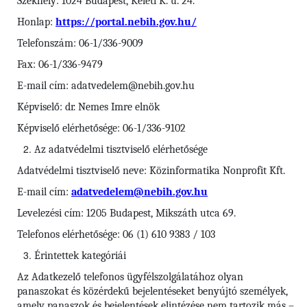
Székhely: 1024 Budapest, Keleti K. u. 24.
Honlap:
https://portal.nebih.gov.hu/
Telefonszám: 06-1/336-9009
Fax: 06-1/336-9479
E-mail cím: adatvedelem@nebih.gov.hu
Képviselő: dr. Nemes Imre elnök
Képviselő elérhetősége: 06-1/336-9102
Az adatvédelmi tisztviselő elérhetősége
Adatvédelmi tisztviselő neve: Közinformatika Nonprofit Kft.
E-mail cím:
adatvedelem@nebih.gov.hu
Levelezési cím: 1205 Budapest, Mikszáth utca 69.
Telefonos elérhetősége: 06 (1) 610 9383 / 103
Érintettek kategóriái
Az Adatkezelő telefonos ügyfélszolgálatához olyan
panaszokat és közérdekű bejelentéseket benyújtó személyek,
amely panaszok és bejelentések elintézése nem tartozik más –