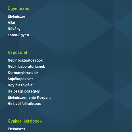
Ügyintézés
Élelmiszer
Állat
Növény
Labor/Egyéb
Kapcsolat
Nébih Igazgatóságok
Nébih Laboratóriumok
Kormányhivatalok
Sajtókapcsolat
Ügyfélszolgálat
Hatósági jogsegély
Élelmiszermentő Központ
Hírlevél feliratkozás
Gyakori kérdések
Élelmiszer