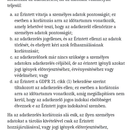
teljesül:
az Érintett vitatja a személyes adatok pontosságát; ez
esetben a korlátozás arra az időtartamra vonatkozik,
amely lehetővé teszi, hogy az adatkezelő ellenőrizze a
személyes adatok pontosságát;
az adatkezelés jogellenes, és az Érintett ellenzi az adatok
törlését, és ehelyett kéri azok felhasználásának
korlátozását;
az adatkezelőnek már nincs szüksége a személyes
adatokra adatkezelés céljából, de az érintett igényli azokat
jogi igények előterjesztéséhez, érvényesítéséhez vagy
védelméhez; vagy
az Érintett a GDPR 21. cikk (1) bekezdése szerint
tiltakozott az adatkezelés ellen; ez esetben a korlátozás
arra az időtartamra vonatkozik, amíg megállapításra nem
kerül, hogy az adatkezelő jogos indokai elsőbbséget
élveznek-e az Érintett jogos indokaival szemben.
Ha az adatkezelés korlátozás alá esik, az ilyen személyes
adatokat a tárolás kivételével csak az Érintett
hozzájárulásával, vagy jogi igények előterjesztéséhez,