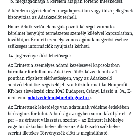
megtagadhatja a kérelem alapján történő intézkedést.
A kérelem egyértelműen megalapozatlan vagy túlzó jellegének
bizonyítása az Adatkezelőt terheli.
Ha az Adatkezelőnek megalapozott kétségei vannak a
kérelmet benyújtó természetes személy kilétével kapcsolatban,
további, az Érintett személyazonosságának megerősítéséhez
szükséges információk nyújtását kérheti.
Jogérvényesítési lehetőségek
Az Érintett a személyes adatai kezelésével kapcsolatban
bármikor fordulhat az Adatkezelőhöz közvetlenül az 1.
pontban rögzített elérhetőségen, vagy az Adatkezelő
adatvédelmi tisztségviselőjéhez a Közinformatika Nonprofit
Kft-hez (levelezési cím: 1043 Budapest, Csányi László u. 34., E-
mail cím:
adatvedelem@nebih.gov.hu
).
Az Érintettnek lehetősége van adatainak védelme érdekében
bírósághoz fordulni. A bíróság az ügyben soron kívül jár el. A
per – az érintett választása szerint – az Érintett lakóhelye
vagy tartózkodási helye, illetve az Adatkezelő székhelye
szerint illetékes Törvényszék előtt is megindítható.