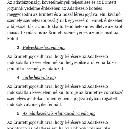
Az adatbiztonsági követelmények teljesülése és az Érintett
jogainak védelme érdekében az Adatkezelő köteles
meggyőződni az Érintett és a hozzáférési jogával élni kívánó
személy személyazonosságának egyezéséről, ennek érdekében
a tájékoztatás, az adatokba történő betekintés, illetve azokról
másolat kiadása is az Érintett személyének azonosításához
kötött.
Helyesbítéshez való jog
Az Érintett jogosult arra, hogy kérésére az Adatkezelő
indokolatlan késedelem nélkül helyesbítse a rá vonatkozó
pontatlan személyes adatokat.
Törléshez való jog
Az Érintett jogosult arra, hogy kérésére az Adatkezelő
indokolatlan késedelem nélkül törölje az Érintettre vonatkozó
személyes adatokat, amennyiben a jogszabályban rögzített
indokok valamelyike fennáll.
Az adatkezelés korlátozásához való jog
Az Érintett jogosult arra, hogy kérésére az Adatkezelő
korlátozza az adatkezelést, ha az alábbiak valamelyike