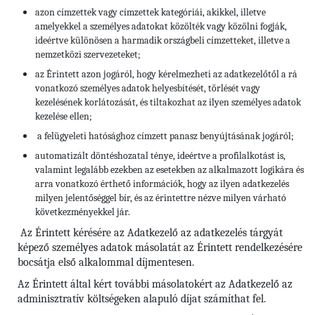
azon címzettek vagy címzettek kategóriái, akikkel, illetve
amelyekkel a személyes adatokat közölték vagy közölni fogják,
ideértve különösen a harmadik országbeli címzetteket, illetve a
nemzetközi szervezeteket;
az Érintett azon jogáról, hogy kérelmezheti az adatkezelőtől a rá
vonatkozó személyes adatok helyesbítését, törlését vagy
kezelésének korlátozását, és tiltakozhat az ilyen személyes adatok
kezelése ellen;
a felügyeleti hatósághoz címzett panasz benyújtásának jogáról;
automatizált döntéshozatal ténye, ideértve a profilalkotást is,
valamint legalább ezekben az esetekben az alkalmazott logikára és
arra vonatkozó érthető információk, hogy az ilyen adatkezelés
milyen jelentőséggel bír, és az érintettre nézve milyen várható
következményekkel jár.
Az Érintett kérésére az Adatkezelő az adatkezelés tárgyát
képező személyes adatok másolatát az Érintett rendelkezésére
bocsátja első alkalommal díjmentesen.
Az Érintett által kért további másolatokért az Adatkezelő az
adminisztratív költségeken alapuló díjat számíthat fel.