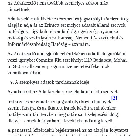
Az Adatkezelő nem továbbít személyes adatot más
címzettnek.
Adatkezelő csak kivételes esetben és jogszabályi kötelezettség
alapján adja át az Érintett személyes adatait állami szervek,
hatóságok – így különösen bíróság, ügyészség, nyomozó
hatóság és szabálysértési hatóság, Nemzeti Adatvédelmi és
Információszabadság Hatóság – számára.
Az Adatkezelő a megjelölt cél érdekében adatfeldolgozóként
veszi igénybe: Comnica Kft. (székhely: 1119 Budapest, Mohai
út 38.) a call center program üzemeltetési feladatok
vonatkozásában.
A személyes adatok tárolásának ideje
Az adatokat az Adatkezelő a közfeladatot ellátó szervek
[2]
iratkezelésére vonatkozó jogszabályi követelmények
szerint iktatja, és az iktatott iratok között a mindenkor
hatályos irattári tervben meghatározott selejtezési időig,
illetve – ennek hiányában – levéltárba adásáig kezeli.
A panasszal, közérdekű bejelentéssel, az az alapján folytatott