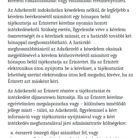
kérelem visszautasítását vagy elutasítását eredményezheti.
Az Adatkezelő indokolatlan késedelem nélkül, de legfeljebb a
kérelem beérkezésétől számított egy hónapon belül
tájékoztatja az Érintettet kérelme nyomán hozott
intézkedésekről. Szükség esetén, figyelembe véve a kérelem
összetettségét és a kérelmek számát, ez a határidő további két
hónappal meghosszabbítható. A határidő
meghosszabbításáról az Adatkezelő a késedelem okainak
megjelölésével a kérelem kézhezvételétől számított egy
hónapon belül tájékoztatja az Érintettet. Ha az Érintett
elektronikus úton nyújtotta be a kérelmet, a tájékoztatást
lehetőség szerint elektronikus úton kell megadni, kivéve, ha az
Érintett azt másként kéri.
Az Adatkezelő az Érintett részére a tájékoztatást és
intézkedést díjmentesen biztosítja. Ha az Érintett kérelme
egyértelműen megalapozatlan vagy – különösen ismétlődő
jellege miatt – túlzó, az Adatkezelő, figyelemmel a kért
információ vagy tájékoztatás nyújtásával vagy a kért
intézkedés meghozatalával járó adminisztratív költségekre:
észszerű összegű díjat számíthat fel, vagy