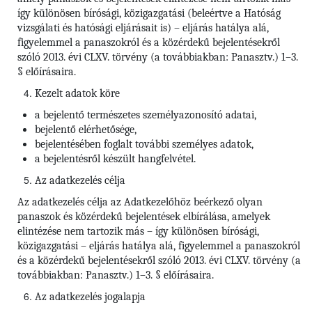
így különösen bírósági, közigazgatási (beleértve a Hatóság
vizsgálati és hatósági eljárásait is) – eljárás hatálya alá,
figyelemmel a panaszokról és a közérdekű bejelentésekről
szóló 2013. évi CLXV. törvény (a továbbiakban: Panasztv.) 1–3.
§ előírásaira.
Kezelt adatok köre
a bejelentő természetes személyazonosító adatai,
bejelentő elérhetősége,
bejelentésében foglalt további személyes adatok,
a bejelentésről készült hangfelvétel.
Az adatkezelés célja
Az adatkezelés célja az Adatkezelőhöz beérkező olyan
panaszok és közérdekű bejelentések elbírálása, amelyek
elintézése nem tartozik más – így különösen bírósági,
közigazgatási – eljárás hatálya alá, figyelemmel a panaszokról
és a közérdekű bejelentésekről szóló 2013. évi CLXV. törvény (a
továbbiakban: Panasztv.) 1–3. § előírásaira.
Az adatkezelés jogalapja