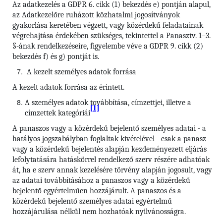
Az adatkezelés a GDPR 6. cikk (1) bekezdés e) pontján alapul,
az Adatkezelőre ruházott közhatalmi jogosítványok
gyakorlása keretében végzett, vagy közérdekű feladatainak
végrehajtása érdekében szükséges, tekintettel a Panasztv. 1–3.
§-ának rendelkezéseire, figyelembe véve a GDPR 9. cikk (2)
bekezdés f) és g) pontját is.
A kezelt személyes adatok forrása
A kezelt adatok forrása az érintett.
A személyes adatok továbbítása, címzettjei, illetve a
[1]
címzettek kategóriái
A panaszos vagy a közérdekű bejelentő személyes adatai - a
hatályos jogszabályban foglaltak kivételével - csak a panasz
vagy a közérdekű bejelentés alapján kezdeményezett eljárás
lefolytatására hatáskörrel rendelkező szerv részére adhatóak
át, ha e szerv annak kezelésére törvény alapján jogosult, vagy
az adatai továbbításához a panaszos vagy a közérdekű
bejelentő egyértelműen hozzájárult. A panaszos és a
közérdekű bejelentő személyes adatai egyértelmű
hozzájárulása nélkül nem hozhatóak nyilvánosságra.