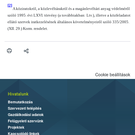
[2]
A köziratokról, a közlevéltárakról és a magánlevéltári anyag védelméről
szóló 1995. évi LXVI. törvény (a továbbiakban: Ltv.), illetve a közfeladatot
ellátó szervek iratkezelésének általános követelményeiről szóló 335/2005.
(XII. 29.) Korm. rendelet.
Cookie beállítások
Hivatalunk
Bemutatkozás
Szervezeti felépítés
Gazdálkodási adatok
Felügyeleti szervünk
Projektek
Kapcsolódó linkek