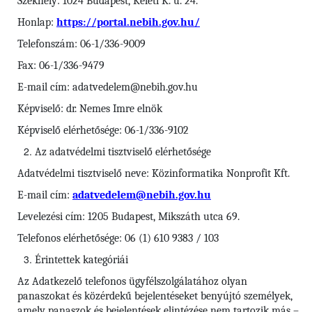
Székhely: 1024 Budapest, Keleti K. u. 24.
Honlap:
https://portal.nebih.gov.hu/
Telefonszám: 06-1/336-9009
Fax: 06-1/336-9479
E-mail cím: adatvedelem@nebih.gov.hu
Képviselő: dr. Nemes Imre elnök
Képviselő elérhetősége: 06-1/336-9102
Az adatvédelmi tisztviselő elérhetősége
Adatvédelmi tisztviselő neve: Közinformatika Nonprofit Kft.
E-mail cím:
adatvedelem@nebih.gov.hu
Levelezési cím: 1205 Budapest, Mikszáth utca 69.
Telefonos elérhetősége: 06 (1) 610 9383 / 103
Érintettek kategóriái
Az Adatkezelő telefonos ügyfélszolgálatához olyan
panaszokat és közérdekű bejelentéseket benyújtó személyek,
amely panaszok és bejelentések elintézése nem tartozik más –