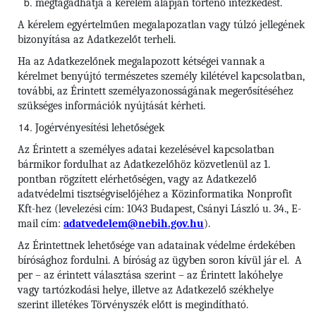
megtagadhatja a kérelem alapján történő intézkedést.
A kérelem egyértelműen megalapozatlan vagy túlzó jellegének
bizonyítása az Adatkezelőt terheli.
Ha az Adatkezelőnek megalapozott kétségei vannak a
kérelmet benyújtó természetes személy kilétével kapcsolatban,
további, az Érintett személyazonosságának megerősítéséhez
szükséges információk nyújtását kérheti.
Jogérvényesítési lehetőségek
Az Érintett a személyes adatai kezelésével kapcsolatban
bármikor fordulhat az Adatkezelőhöz közvetlenül az 1.
pontban rögzített elérhetőségen, vagy az Adatkezelő
adatvédelmi tisztségviselőjéhez a Közinformatika Nonprofit
Kft-hez (levelezési cím: 1043 Budapest, Csányi László u. 34., E-
mail cím:
adatvedelem@nebih.gov.hu
).
Az Érintettnek lehetősége van adatainak védelme érdekében
bírósághoz fordulni. A bíróság az ügyben soron kívül jár el. A
per – az érintett választása szerint – az Érintett lakóhelye
vagy tartózkodási helye, illetve az Adatkezelő székhelye
szerint illetékes Törvényszék előtt is megindítható.