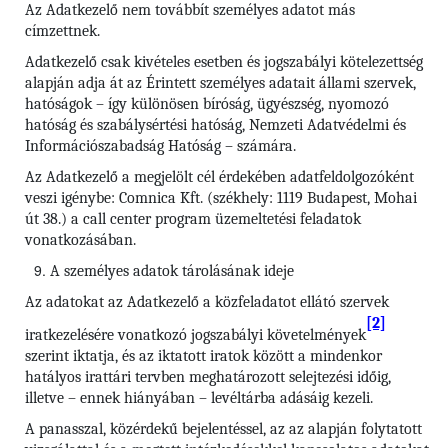
Az Adatkezelő nem továbbít személyes adatot más
címzettnek.
Adatkezelő csak kivételes esetben és jogszabályi kötelezettség
alapján adja át az Érintett személyes adatait állami szervek,
hatóságok – így különösen bíróság, ügyészség, nyomozó
hatóság és szabálysértési hatóság, Nemzeti Adatvédelmi és
Információszabadság Hatóság – számára.
Az Adatkezelő a megjelölt cél érdekében adatfeldolgozóként
veszi igénybe: Comnica Kft. (székhely: 1119 Budapest, Mohai
út 38.) a call center program üzemeltetési feladatok
vonatkozásában.
A személyes adatok tárolásának ideje
Az adatokat az Adatkezelő a közfeladatot ellátó szervek
[2]
iratkezelésére vonatkozó jogszabályi követelmények
szerint iktatja, és az iktatott iratok között a mindenkor
hatályos irattári tervben meghatározott selejtezési időig,
illetve – ennek hiányában – levéltárba adásáig kezeli.
A panasszal, közérdekű bejelentéssel, az az alapján folytatott