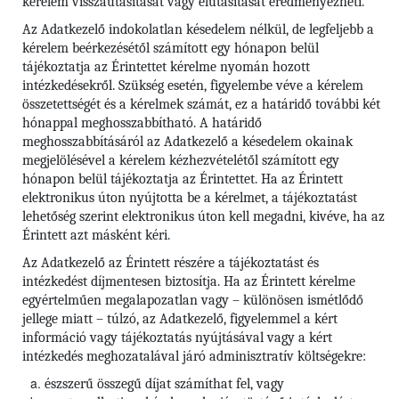
kérelem visszautasítását vagy elutasítását eredményezheti.
Az Adatkezelő indokolatlan késedelem nélkül, de legfeljebb a
kérelem beérkezésétől számított egy hónapon belül
tájékoztatja az Érintettet kérelme nyomán hozott
intézkedésekről. Szükség esetén, figyelembe véve a kérelem
összetettségét és a kérelmek számát, ez a határidő további két
hónappal meghosszabbítható. A határidő
meghosszabbításáról az Adatkezelő a késedelem okainak
megjelölésével a kérelem kézhezvételétől számított egy
hónapon belül tájékoztatja az Érintettet. Ha az Érintett
elektronikus úton nyújtotta be a kérelmet, a tájékoztatást
lehetőség szerint elektronikus úton kell megadni, kivéve, ha az
Érintett azt másként kéri.
Az Adatkezelő az Érintett részére a tájékoztatást és
intézkedést díjmentesen biztosítja. Ha az Érintett kérelme
egyértelműen megalapozatlan vagy – különösen ismétlődő
jellege miatt – túlzó, az Adatkezelő, figyelemmel a kért
információ vagy tájékoztatás nyújtásával vagy a kért
intézkedés meghozatalával járó adminisztratív költségekre:
észszerű összegű díjat számíthat fel, vagy