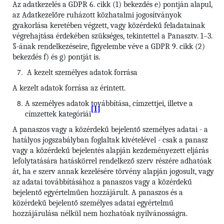
Az adatkezelés a GDPR 6. cikk (1) bekezdés e) pontján alapul,
az Adatkezelőre ruházott közhatalmi jogosítványok
gyakorlása keretében végzett, vagy közérdekű feladatainak
végrehajtása érdekében szükséges, tekintettel a Panasztv. 1–3.
§-ának rendelkezéseire, figyelembe véve a GDPR 9. cikk (2)
bekezdés f) és g) pontját is.
A kezelt személyes adatok forrása
A kezelt adatok forrása az érintett.
A személyes adatok továbbítása, címzettjei, illetve a
[1]
címzettek kategóriái
A panaszos vagy a közérdekű bejelentő személyes adatai - a
hatályos jogszabályban foglaltak kivételével - csak a panasz
vagy a közérdekű bejelentés alapján kezdeményezett eljárás
lefolytatására hatáskörrel rendelkező szerv részére adhatóak
át, ha e szerv annak kezelésére törvény alapján jogosult, vagy
az adatai továbbításához a panaszos vagy a közérdekű
bejelentő egyértelműen hozzájárult. A panaszos és a
közérdekű bejelentő személyes adatai egyértelmű
hozzájárulása nélkül nem hozhatóak nyilvánosságra.