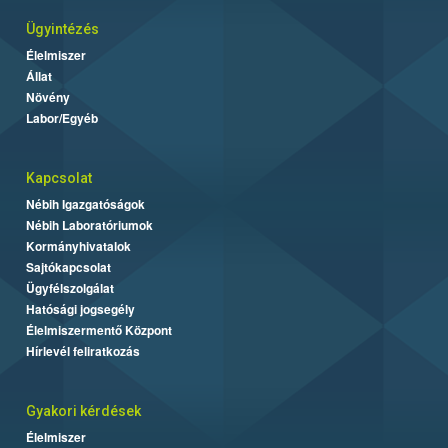
Ügyintézés
Élelmiszer
Állat
Növény
Labor/Egyéb
Kapcsolat
Nébih Igazgatóságok
Nébih Laboratóriumok
Kormányhivatalok
Sajtókapcsolat
Ügyfélszolgálat
Hatósági jogsegély
Élelmiszermentő Központ
Hírlevél feliratkozás
Gyakori kérdések
Élelmiszer