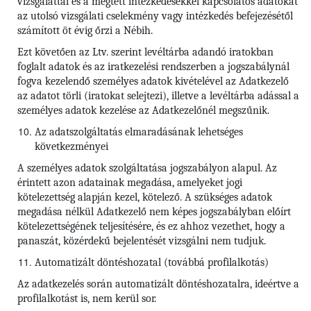
vizsgálattal és a megtett intézkedésekkel kapcsolatos adatokat
az utolsó vizsgálati cselekmény vagy intézkedés befejezésétől
számított öt évig őrzi a Nébih.
Ezt követően az Ltv. szerint levéltárba adandó iratokban
foglalt adatok és az iratkezelési rendszerben a jogszabálynál
fogva kezelendő személyes adatok kivételével az Adatkezelő
az adatot törli (iratokat selejtezi), illetve a levéltárba adással a
személyes adatok kezelése az Adatkezelőnél megszűnik.
Az adatszolgáltatás elmaradásának lehetséges
következményei
A személyes adatok szolgáltatása jogszabályon alapul. Az
érintett azon adatainak megadása, amelyeket jogi
kötelezettség alapján kezel, kötelező. A szükséges adatok
megadása nélkül Adatkezelő nem képes jogszabályban előírt
kötelezettségének teljesítésére, és ez ahhoz vezethet, hogy a
panaszát, közérdekű bejelentését vizsgálni nem tudjuk.
Automatizált döntéshozatal (továbbá profilalkotás)
Az adatkezelés során automatizált döntéshozatalra, ideértve a
profilalkotást is, nem kerül sor.