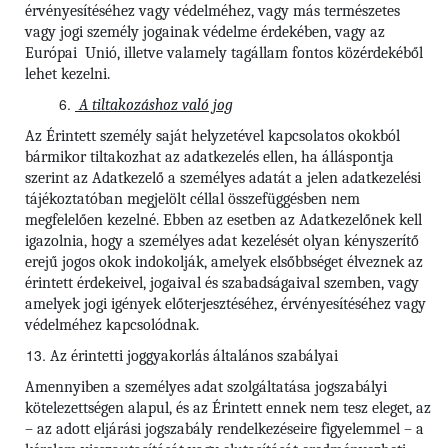
érvényesítéséhez vagy védelméhez, vagy más természetes
vagy jogi személy jogainak védelme érdekében, vagy az
Európai Unió, illetve valamely tagállam fontos közérdekéből
lehet kezelni.
A tiltakozáshoz való jog
Az Érintett személy saját helyzetével kapcsolatos okokból
bármikor tiltakozhat az adatkezelés ellen, ha álláspontja
szerint az Adatkezelő a személyes adatát a jelen adatkezelési
tájékoztatóban megjelölt céllal összefüggésben nem
megfelelően kezelné. Ebben az esetben az Adatkezelőnek kell
igazolnia, hogy a személyes adat kezelését olyan kényszerítő
erejű jogos okok indokolják, amelyek elsőbbséget élveznek az
érintett érdekeivel, jogaival és szabadságaival szemben, vagy
amelyek jogi igények előterjesztéséhez, érvényesítéséhez vagy
védelméhez kapcsolódnak.
Az érintetti joggyakorlás általános szabályai
Amennyiben a személyes adat szolgáltatása jogszabályi
kötelezettségen alapul, és az Érintett ennek nem tesz eleget, az
– az adott eljárási jogszabály rendelkezéseire figyelemmel – a