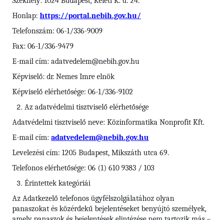
Székhely: 1024 Budapest, Keleti K. u. 24.
Honlap:
https://portal.nebih.gov.hu/
Telefonszám: 06-1/336-9009
Fax: 06-1/336-9479
E-mail cím: adatvedelem@nebih.gov.hu
Képviselő: dr. Nemes Imre elnök
Képviselő elérhetősége: 06-1/336-9102
Az adatvédelmi tisztviselő elérhetősége
Adatvédelmi tisztviselő neve: Közinformatika Nonprofit Kft.
E-mail cím:
adatvedelem@nebih.gov.hu
Levelezési cím: 1205 Budapest, Mikszáth utca 69.
Telefonos elérhetősége: 06 (1) 610 9383 / 103
Érintettek kategóriái
Az Adatkezelő telefonos ügyfélszolgálatához olyan
panaszokat és közérdekű bejelentéseket benyújtó személyek,
amely panaszok és bejelentések elintézése nem tartozik más –