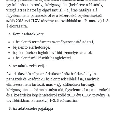
így különösen bírósági, közigazgatási (beleértve a Hatóság
vizsgálati és hatósági eljárásait is) – eljárás hatálya alá,
figyelemmel a panaszokról és a közérdekű bejelentésekről
szóló 2013. évi CLXV. törvény (a továbbiakban: Panasztv.) 1–3.
§ előírásaira.
Kezelt adatok köre
a bejelentő természetes személyazonosító adatai,
bejelentő elérhetősége,
bejelentésében foglalt további személyes adatok,
a bejelentésről készült hangfelvétel.
Az adatkezelés célja
Az adatkezelés célja az Adatkezelőhöz beérkező olyan
panaszok és közérdekű bejelentések elbírálása, amelyek
elintézése nem tartozik más – így különösen bírósági,
közigazgatási – eljárás hatálya alá, figyelemmel a panaszokról
és a közérdekű bejelentésekről szóló 2013. évi CLXV. törvény (a
továbbiakban: Panasztv.) 1–3. § előírásaira.
Az adatkezelés jogalapja