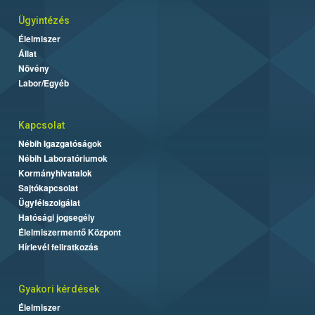
Ügyintézés
Élelmiszer
Állat
Növény
Labor/Egyéb
Kapcsolat
Nébih Igazgatóságok
Nébih Laboratóriumok
Kormányhivatalok
Sajtókapcsolat
Ügyfélszolgálat
Hatósági jogsegély
Élelmiszermentő Központ
Hírlevél feliratkozás
Gyakori kérdések
Élelmiszer