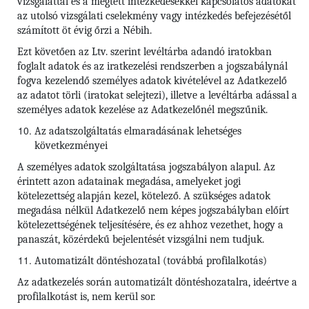
vizsgálattal és a megtett intézkedésekkel kapcsolatos adatokat
az utolsó vizsgálati cselekmény vagy intézkedés befejezésétől
számított öt évig őrzi a Nébih.
Ezt követően az Ltv. szerint levéltárba adandó iratokban
foglalt adatok és az iratkezelési rendszerben a jogszabálynál
fogva kezelendő személyes adatok kivételével az Adatkezelő
az adatot törli (iratokat selejtezi), illetve a levéltárba adással a
személyes adatok kezelése az Adatkezelőnél megszűnik.
Az adatszolgáltatás elmaradásának lehetséges
következményei
A személyes adatok szolgáltatása jogszabályon alapul. Az
érintett azon adatainak megadása, amelyeket jogi
kötelezettség alapján kezel, kötelező. A szükséges adatok
megadása nélkül Adatkezelő nem képes jogszabályban előírt
kötelezettségének teljesítésére, és ez ahhoz vezethet, hogy a
panaszát, közérdekű bejelentését vizsgálni nem tudjuk.
Automatizált döntéshozatal (továbbá profilalkotás)
Az adatkezelés során automatizált döntéshozatalra, ideértve a
profilalkotást is, nem kerül sor.