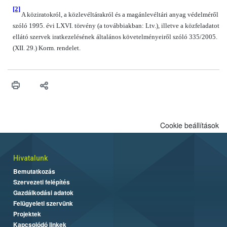
[2]
A köziratokról, a közlevéltárakról és a magánlevéltári anyag védelméről
szóló 1995. évi LXVI. törvény (a továbbiakban: Ltv.), illetve a közfeladatot
ellátó szervek iratkezelésének általános követelményeiről szóló 335/2005.
(XII. 29.) Korm. rendelet.
Cookie beállítások
Hivatalunk
Bemutatkozás
Szervezeti felépítés
Gazdálkodási adatok
Felügyeleti szervünk
Projektek
Kapcsolódó linkek