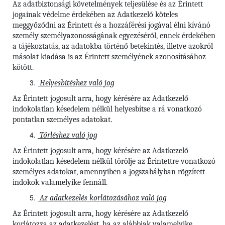
Az adatbiztonsági követelmények teljesülése és az Érintett
jogainak védelme érdekében az Adatkezelő köteles
meggyőződni az Érintett és a hozzáférési jogával élni kívánó
személy személyazonosságának egyezéséről, ennek érdekében
a tájékoztatás, az adatokba történő betekintés, illetve azokról
másolat kiadása is az Érintett személyének azonosításához
kötött.
Helyesbítéshez való jog
Az Érintett jogosult arra, hogy kérésére az Adatkezelő
indokolatlan késedelem nélkül helyesbítse a rá vonatkozó
pontatlan személyes adatokat.
Törléshez való jog
Az Érintett jogosult arra, hogy kérésére az Adatkezelő
indokolatlan késedelem nélkül törölje az Érintettre vonatkozó
személyes adatokat, amennyiben a jogszabályban rögzített
indokok valamelyike fennáll.
Az adatkezelés korlátozásához való jog
Az Érintett jogosult arra, hogy kérésére az Adatkezelő
korlátozza az adatkezelést, ha az alábbiak valamelyike