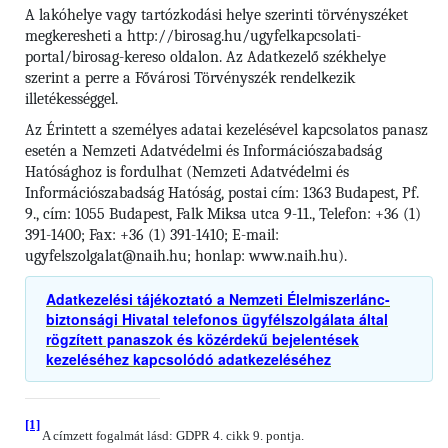
A lakóhelye vagy tartózkodási helye szerinti törvényszéket
megkeresheti a http://birosag.hu/ugyfelkapcsolati-
portal/birosag-kereso oldalon. Az Adatkezelő székhelye
szerint a perre a Fővárosi Törvényszék rendelkezik
illetékességgel.
Az Érintett a személyes adatai kezelésével kapcsolatos panasz
esetén a Nemzeti Adatvédelmi és Információszabadság
Hatósághoz is fordulhat (Nemzeti Adatvédelmi és
Információszabadság Hatóság, postai cím: 1363 Budapest, Pf.
9., cím: 1055 Budapest, Falk Miksa utca 9-11., Telefon: +36 (1)
391-1400; Fax: +36 (1) 391-1410; E-mail:
ugyfelszolgalat@naih.hu; honlap: www.naih.hu).
Adatkezelési tájékoztató a Nemzeti Élelmiszerlánc-
biztonsági Hivatal telefonos ügyfélszolgálata által
rögzített panaszok és közérdekű bejelentések
kezeléséhez kapcsolódó adatkezeléséhez
[1]
A címzett fogalmát lásd: GDPR 4. cikk 9. pontja.