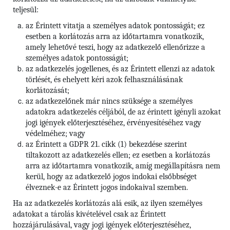
teljesül:
az Érintett vitatja a személyes adatok pontosságát; ez
esetben a korlátozás arra az időtartamra vonatkozik,
amely lehetővé teszi, hogy az adatkezelő ellenőrizze a
személyes adatok pontosságát;
az adatkezelés jogellenes, és az Érintett ellenzi az adatok
törlését, és ehelyett kéri azok felhasználásának
korlátozását;
az adatkezelőnek már nincs szüksége a személyes
adatokra adatkezelés céljából, de az érintett igényli azokat
jogi igények előterjesztéséhez, érvényesítéséhez vagy
védelméhez; vagy
az Érintett a GDPR 21. cikk (1) bekezdése szerint
tiltakozott az adatkezelés ellen; ez esetben a korlátozás
arra az időtartamra vonatkozik, amíg megállapításra nem
kerül, hogy az adatkezelő jogos indokai elsőbbséget
élveznek-e az Érintett jogos indokaival szemben.
Ha az adatkezelés korlátozás alá esik, az ilyen személyes
adatokat a tárolás kivételével csak az Érintett
hozzájárulásával, vagy jogi igények előterjesztéséhez,