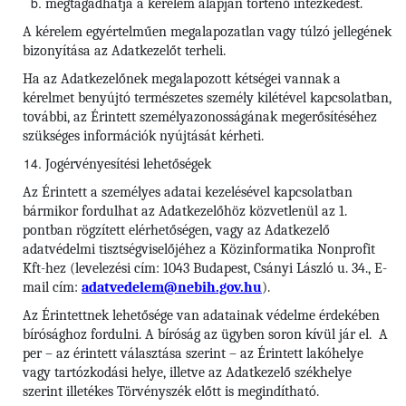
megtagadhatja a kérelem alapján történő intézkedést.
A kérelem egyértelműen megalapozatlan vagy túlzó jellegének
bizonyítása az Adatkezelőt terheli.
Ha az Adatkezelőnek megalapozott kétségei vannak a
kérelmet benyújtó természetes személy kilétével kapcsolatban,
további, az Érintett személyazonosságának megerősítéséhez
szükséges információk nyújtását kérheti.
Jogérvényesítési lehetőségek
Az Érintett a személyes adatai kezelésével kapcsolatban
bármikor fordulhat az Adatkezelőhöz közvetlenül az 1.
pontban rögzített elérhetőségen, vagy az Adatkezelő
adatvédelmi tisztségviselőjéhez a Közinformatika Nonprofit
Kft-hez (levelezési cím: 1043 Budapest, Csányi László u. 34., E-
mail cím:
adatvedelem@nebih.gov.hu
).
Az Érintettnek lehetősége van adatainak védelme érdekében
bírósághoz fordulni. A bíróság az ügyben soron kívül jár el. A
per – az érintett választása szerint – az Érintett lakóhelye
vagy tartózkodási helye, illetve az Adatkezelő székhelye
szerint illetékes Törvényszék előtt is megindítható.