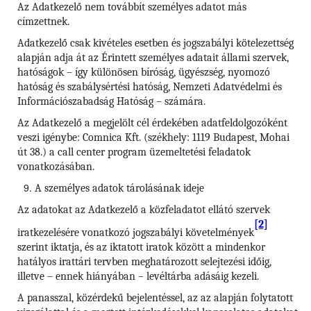
Az Adatkezelő nem továbbít személyes adatot más
címzettnek.
Adatkezelő csak kivételes esetben és jogszabályi kötelezettség
alapján adja át az Érintett személyes adatait állami szervek,
hatóságok – így különösen bíróság, ügyészség, nyomozó
hatóság és szabálysértési hatóság, Nemzeti Adatvédelmi és
Információszabadság Hatóság – számára.
Az Adatkezelő a megjelölt cél érdekében adatfeldolgozóként
veszi igénybe: Comnica Kft. (székhely: 1119 Budapest, Mohai
út 38.) a call center program üzemeltetési feladatok
vonatkozásában.
A személyes adatok tárolásának ideje
Az adatokat az Adatkezelő a közfeladatot ellátó szervek
[2]
iratkezelésére vonatkozó jogszabályi követelmények
szerint iktatja, és az iktatott iratok között a mindenkor
hatályos irattári tervben meghatározott selejtezési időig,
illetve – ennek hiányában – levéltárba adásáig kezeli.
A panasszal, közérdekű bejelentéssel, az az alapján folytatott