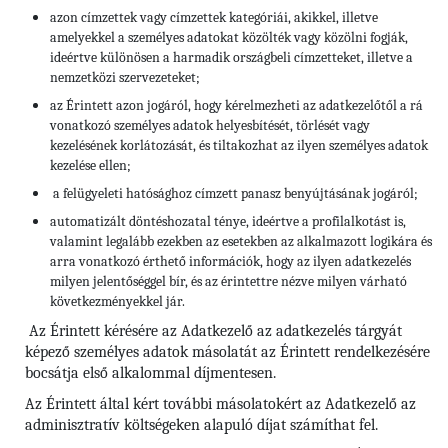
azon címzettek vagy címzettek kategóriái, akikkel, illetve
amelyekkel a személyes adatokat közölték vagy közölni fogják,
ideértve különösen a harmadik országbeli címzetteket, illetve a
nemzetközi szervezeteket;
az Érintett azon jogáról, hogy kérelmezheti az adatkezelőtől a rá
vonatkozó személyes adatok helyesbítését, törlését vagy
kezelésének korlátozását, és tiltakozhat az ilyen személyes adatok
kezelése ellen;
a felügyeleti hatósághoz címzett panasz benyújtásának jogáról;
automatizált döntéshozatal ténye, ideértve a profilalkotást is,
valamint legalább ezekben az esetekben az alkalmazott logikára és
arra vonatkozó érthető információk, hogy az ilyen adatkezelés
milyen jelentőséggel bír, és az érintettre nézve milyen várható
következményekkel jár.
Az Érintett kérésére az Adatkezelő az adatkezelés tárgyát
képező személyes adatok másolatát az Érintett rendelkezésére
bocsátja első alkalommal díjmentesen.
Az Érintett által kért további másolatokért az Adatkezelő az
adminisztratív költségeken alapuló díjat számíthat fel.