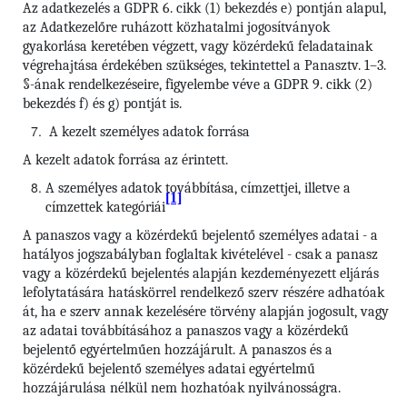
Az adatkezelés a GDPR 6. cikk (1) bekezdés e) pontján alapul,
az Adatkezelőre ruházott közhatalmi jogosítványok
gyakorlása keretében végzett, vagy közérdekű feladatainak
végrehajtása érdekében szükséges, tekintettel a Panasztv. 1–3.
§-ának rendelkezéseire, figyelembe véve a GDPR 9. cikk (2)
bekezdés f) és g) pontját is.
A kezelt személyes adatok forrása
A kezelt adatok forrása az érintett.
A személyes adatok továbbítása, címzettjei, illetve a
[1]
címzettek kategóriái
A panaszos vagy a közérdekű bejelentő személyes adatai - a
hatályos jogszabályban foglaltak kivételével - csak a panasz
vagy a közérdekű bejelentés alapján kezdeményezett eljárás
lefolytatására hatáskörrel rendelkező szerv részére adhatóak
át, ha e szerv annak kezelésére törvény alapján jogosult, vagy
az adatai továbbításához a panaszos vagy a közérdekű
bejelentő egyértelműen hozzájárult. A panaszos és a
közérdekű bejelentő személyes adatai egyértelmű
hozzájárulása nélkül nem hozhatóak nyilvánosságra.