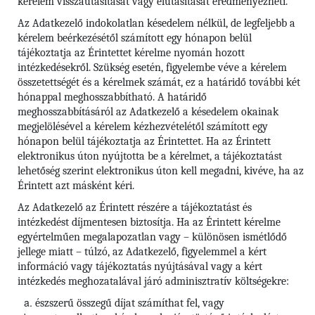
kérelem visszautasítását vagy elutasítását eredményezheti.
Az Adatkezelő indokolatlan késedelem nélkül, de legfeljebb a
kérelem beérkezésétől számított egy hónapon belül
tájékoztatja az Érintettet kérelme nyomán hozott
intézkedésekről. Szükség esetén, figyelembe véve a kérelem
összetettségét és a kérelmek számát, ez a határidő további két
hónappal meghosszabbítható. A határidő
meghosszabbításáról az Adatkezelő a késedelem okainak
megjelölésével a kérelem kézhezvételétől számított egy
hónapon belül tájékoztatja az Érintettet. Ha az Érintett
elektronikus úton nyújtotta be a kérelmet, a tájékoztatást
lehetőség szerint elektronikus úton kell megadni, kivéve, ha az
Érintett azt másként kéri.
Az Adatkezelő az Érintett részére a tájékoztatást és
intézkedést díjmentesen biztosítja. Ha az Érintett kérelme
egyértelműen megalapozatlan vagy – különösen ismétlődő
jellege miatt – túlzó, az Adatkezelő, figyelemmel a kért
információ vagy tájékoztatás nyújtásával vagy a kért
intézkedés meghozatalával járó adminisztratív költségekre:
észszerű összegű díjat számíthat fel, vagy