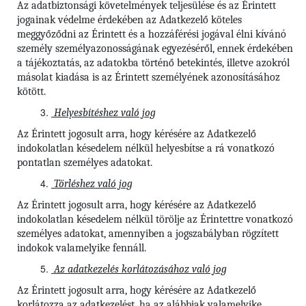
Az adatbiztonsági követelmények teljesülése és az Érintett
jogainak védelme érdekében az Adatkezelő köteles
meggyőződni az Érintett és a hozzáférési jogával élni kívánó
személy személyazonosságának egyezéséről, ennek érdekében
a tájékoztatás, az adatokba történő betekintés, illetve azokról
másolat kiadása is az Érintett személyének azonosításához
kötött.
Helyesbítéshez való jog
Az Érintett jogosult arra, hogy kérésére az Adatkezelő
indokolatlan késedelem nélkül helyesbítse a rá vonatkozó
pontatlan személyes adatokat.
Törléshez való jog
Az Érintett jogosult arra, hogy kérésére az Adatkezelő
indokolatlan késedelem nélkül törölje az Érintettre vonatkozó
személyes adatokat, amennyiben a jogszabályban rögzített
indokok valamelyike fennáll.
Az adatkezelés korlátozásához való jog
Az Érintett jogosult arra, hogy kérésére az Adatkezelő
korlátozza az adatkezelést, ha az alábbiak valamelyike