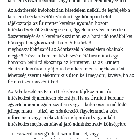
kérelem visszautasítását vagy elutasítását eredményezheti.
Az Adatkezelő indokolatlan késedelem nélkül, de legfeljebb a
kérelem beérkezésétől számított egy hónapon belül
tájékoztatja az Érintettet kérelme nyomán hozott
intézkedésekről. Szükség esetén, figyelembe véve a kérelem
összetettségét és a kérelmek számát, ez a határidő további két
hónappal meghosszabbítható. A határidő
meghosszabbításáról az Adatkezelő a késedelem okainak
megjelölésével a kérelem kézhezvételétől számított egy
hónapon belül tájékoztatja az Érintettet. Ha az Érintett
elektronikus úton nyújtotta be a kérelmet, a tájékoztatást
lehetőség szerint elektronikus úton kell megadni, kivéve, ha az
Érintett azt másként kéri.
Az Adatkezelő az Érintett részére a tájékoztatást és
intézkedést díjmentesen biztosítja. Ha az Érintett kérelme
egyértelműen megalapozatlan vagy – különösen ismétlődő
jellege miatt – túlzó, az Adatkezelő, figyelemmel a kért
információ vagy tájékoztatás nyújtásával vagy a kért
intézkedés meghozatalával járó adminisztratív költségekre:
észszerű összegű díjat számíthat fel, vagy