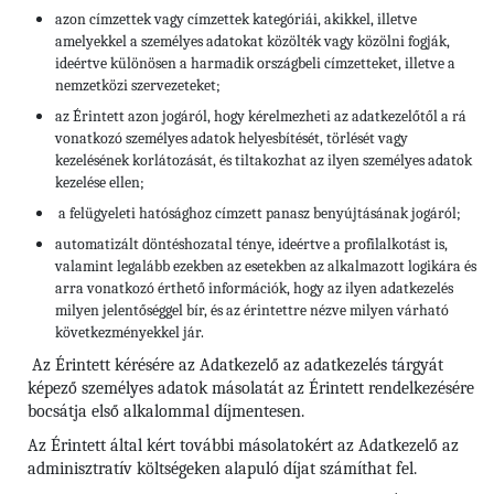
azon címzettek vagy címzettek kategóriái, akikkel, illetve
amelyekkel a személyes adatokat közölték vagy közölni fogják,
ideértve különösen a harmadik országbeli címzetteket, illetve a
nemzetközi szervezeteket;
az Érintett azon jogáról, hogy kérelmezheti az adatkezelőtől a rá
vonatkozó személyes adatok helyesbítését, törlését vagy
kezelésének korlátozását, és tiltakozhat az ilyen személyes adatok
kezelése ellen;
a felügyeleti hatósághoz címzett panasz benyújtásának jogáról;
automatizált döntéshozatal ténye, ideértve a profilalkotást is,
valamint legalább ezekben az esetekben az alkalmazott logikára és
arra vonatkozó érthető információk, hogy az ilyen adatkezelés
milyen jelentőséggel bír, és az érintettre nézve milyen várható
következményekkel jár.
Az Érintett kérésére az Adatkezelő az adatkezelés tárgyát
képező személyes adatok másolatát az Érintett rendelkezésére
bocsátja első alkalommal díjmentesen.
Az Érintett által kért további másolatokért az Adatkezelő az
adminisztratív költségeken alapuló díjat számíthat fel.