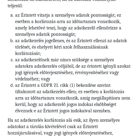
teljesül:
az Érintett vitatja a személyes adatok pontosságát; ez
esetben a korlátozás arra az időtartamra vonatkozik,
amely lehetővé teszi, hogy az adatkezelő ellenőrizze a
személyes adatok pontosságát;
az adatkezelés jogellenes, és az Érintett ellenzi az adatok
törlését, és ehelyett kéri azok felhasználásának
korlátozását;
az adatkezelőnek már nincs szüksége a személyes
adatokra adatkezelés céljából, de az érintett igényli azokat
jogi igények előterjesztéséhez, érvényesítéséhez vagy
védelméhez; vagy
az Érintett a GDPR 21. cikk (1) bekezdése szerint
tiltakozott az adatkezelés ellen; ez esetben a korlátozás
arra az időtartamra vonatkozik, amíg megállapításra nem
kerül, hogy az adatkezelő jogos indokai elsőbbséget
élveznek-e az Érintett jogos indokaival szemben.
Ha az adatkezelés korlátozás alá esik, az ilyen személyes
adatokat a tárolás kivételével csak az Érintett
hozzájárulásával, vagy jogi igények előterjesztéséhez,