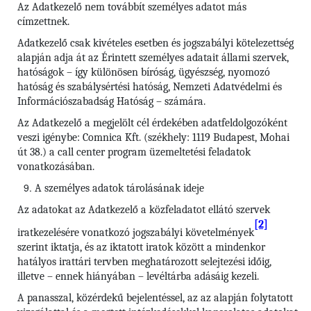
Az Adatkezelő nem továbbít személyes adatot más
címzettnek.
Adatkezelő csak kivételes esetben és jogszabályi kötelezettség
alapján adja át az Érintett személyes adatait állami szervek,
hatóságok – így különösen bíróság, ügyészség, nyomozó
hatóság és szabálysértési hatóság, Nemzeti Adatvédelmi és
Információszabadság Hatóság – számára.
Az Adatkezelő a megjelölt cél érdekében adatfeldolgozóként
veszi igénybe: Comnica Kft. (székhely: 1119 Budapest, Mohai
út 38.) a call center program üzemeltetési feladatok
vonatkozásában.
A személyes adatok tárolásának ideje
Az adatokat az Adatkezelő a közfeladatot ellátó szervek
[2]
iratkezelésére vonatkozó jogszabályi követelmények
szerint iktatja, és az iktatott iratok között a mindenkor
hatályos irattári tervben meghatározott selejtezési időig,
illetve – ennek hiányában – levéltárba adásáig kezeli.
A panasszal, közérdekű bejelentéssel, az az alapján folytatott