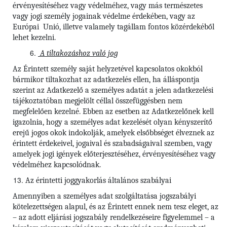
érvényesítéséhez vagy védelméhez, vagy más természetes
vagy jogi személy jogainak védelme érdekében, vagy az
Európai Unió, illetve valamely tagállam fontos közérdekéből
lehet kezelni.
A tiltakozáshoz való jog
Az Érintett személy saját helyzetével kapcsolatos okokból
bármikor tiltakozhat az adatkezelés ellen, ha álláspontja
szerint az Adatkezelő a személyes adatát a jelen adatkezelési
tájékoztatóban megjelölt céllal összefüggésben nem
megfelelően kezelné. Ebben az esetben az Adatkezelőnek kell
igazolnia, hogy a személyes adat kezelését olyan kényszerítő
erejű jogos okok indokolják, amelyek elsőbbséget élveznek az
érintett érdekeivel, jogaival és szabadságaival szemben, vagy
amelyek jogi igények előterjesztéséhez, érvényesítéséhez vagy
védelméhez kapcsolódnak.
Az érintetti joggyakorlás általános szabályai
Amennyiben a személyes adat szolgáltatása jogszabályi
kötelezettségen alapul, és az Érintett ennek nem tesz eleget, az
– az adott eljárási jogszabály rendelkezéseire figyelemmel – a