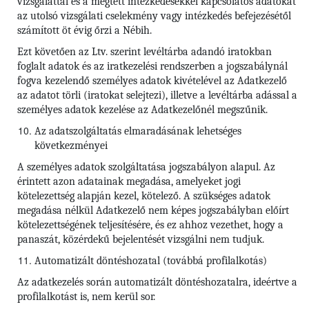
vizsgálattal és a megtett intézkedésekkel kapcsolatos adatokat
az utolsó vizsgálati cselekmény vagy intézkedés befejezésétől
számított öt évig őrzi a Nébih.
Ezt követően az Ltv. szerint levéltárba adandó iratokban
foglalt adatok és az iratkezelési rendszerben a jogszabálynál
fogva kezelendő személyes adatok kivételével az Adatkezelő
az adatot törli (iratokat selejtezi), illetve a levéltárba adással a
személyes adatok kezelése az Adatkezelőnél megszűnik.
Az adatszolgáltatás elmaradásának lehetséges
következményei
A személyes adatok szolgáltatása jogszabályon alapul. Az
érintett azon adatainak megadása, amelyeket jogi
kötelezettség alapján kezel, kötelező. A szükséges adatok
megadása nélkül Adatkezelő nem képes jogszabályban előírt
kötelezettségének teljesítésére, és ez ahhoz vezethet, hogy a
panaszát, közérdekű bejelentését vizsgálni nem tudjuk.
Automatizált döntéshozatal (továbbá profilalkotás)
Az adatkezelés során automatizált döntéshozatalra, ideértve a
profilalkotást is, nem kerül sor.