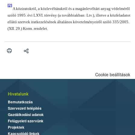
[2]
A köziratokról, a közlevéltárakról és a magánlevéltári anyag védelméről
szóló 1995. évi LXVI. törvény (a továbbiakban: Ltv.), illetve a közfeladatot
ellátó szervek iratkezelésének általános követelményeiről szóló 335/2005.
(XII. 29.) Korm. rendelet.
Cookie beállítások
Hivatalunk
Bemutatkozás
Szervezeti felépítés
Gazdálkodási adatok
Felügyeleti szervünk
Projektek
Kapcsolódó linkek