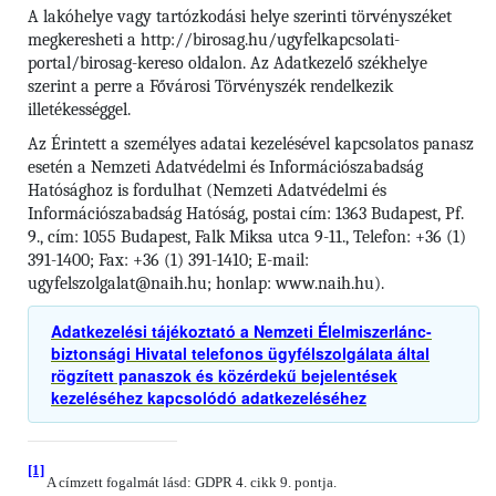
A lakóhelye vagy tartózkodási helye szerinti törvényszéket
megkeresheti a http://birosag.hu/ugyfelkapcsolati-
portal/birosag-kereso oldalon. Az Adatkezelő székhelye
szerint a perre a Fővárosi Törvényszék rendelkezik
illetékességgel.
Az Érintett a személyes adatai kezelésével kapcsolatos panasz
esetén a Nemzeti Adatvédelmi és Információszabadság
Hatósághoz is fordulhat (Nemzeti Adatvédelmi és
Információszabadság Hatóság, postai cím: 1363 Budapest, Pf.
9., cím: 1055 Budapest, Falk Miksa utca 9-11., Telefon: +36 (1)
391-1400; Fax: +36 (1) 391-1410; E-mail:
ugyfelszolgalat@naih.hu; honlap: www.naih.hu).
Adatkezelési tájékoztató a Nemzeti Élelmiszerlánc-
biztonsági Hivatal telefonos ügyfélszolgálata által
rögzített panaszok és közérdekű bejelentések
kezeléséhez kapcsolódó adatkezeléséhez
[1]
A címzett fogalmát lásd: GDPR 4. cikk 9. pontja.