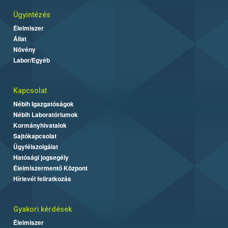
Ügyintézés
Élelmiszer
Állat
Növény
Labor/Egyéb
Kapcsolat
Nébih Igazgatóságok
Nébih Laboratóriumok
Kormányhivatalok
Sajtókapcsolat
Ügyfélszolgálat
Hatósági jogsegély
Élelmiszermentő Központ
Hírlevél feliratkozás
Gyakori kérdések
Élelmiszer