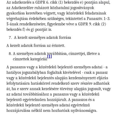
Az adatkezelés a GDPR 6. cikk (1) bekezdés e) pontján alapul,
az Adatkezelőre ruházott közhatalmi jogosítványok
gyakorlása keretében végzett, vagy közérdekű feladatainak
végrehajtása érdekében szükséges, tekintettel a Panasztv. 1–3.
§-ának rendelkezéseire, figyelembe véve a GDPR 9. cikk (2)
bekezdés f) és g) pontját is.
A kezelt személyes adatok forrása
A kezelt adatok forrása az érintett.
A személyes adatok továbbítása, címzettjei, illetve a
[1]
címzettek kategóriái
A panaszos vagy a közérdekű bejelentő személyes adatai - a
hatályos jogszabályban foglaltak kivételével - csak a panasz
vagy a közérdekű bejelentés alapján kezdeményezett eljárás
lefolytatására hatáskörrel rendelkező szerv részére adhatóak
át, ha e szerv annak kezelésére törvény alapján jogosult, vagy
az adatai továbbításához a panaszos vagy a közérdekű
bejelentő egyértelműen hozzájárult. A panaszos és a
közérdekű bejelentő személyes adatai egyértelmű
hozzájárulása nélkül nem hozhatóak nyilvánosságra.