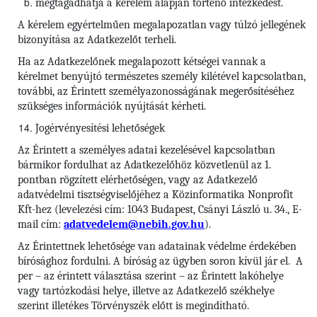
megtagadhatja a kérelem alapján történő intézkedést.
A kérelem egyértelműen megalapozatlan vagy túlzó jellegének
bizonyítása az Adatkezelőt terheli.
Ha az Adatkezelőnek megalapozott kétségei vannak a
kérelmet benyújtó természetes személy kilétével kapcsolatban,
további, az Érintett személyazonosságának megerősítéséhez
szükséges információk nyújtását kérheti.
Jogérvényesítési lehetőségek
Az Érintett a személyes adatai kezelésével kapcsolatban
bármikor fordulhat az Adatkezelőhöz közvetlenül az 1.
pontban rögzített elérhetőségen, vagy az Adatkezelő
adatvédelmi tisztségviselőjéhez a Közinformatika Nonprofit
Kft-hez (levelezési cím: 1043 Budapest, Csányi László u. 34., E-
mail cím:
adatvedelem@nebih.gov.hu
).
Az Érintettnek lehetősége van adatainak védelme érdekében
bírósághoz fordulni. A bíróság az ügyben soron kívül jár el. A
per – az érintett választása szerint – az Érintett lakóhelye
vagy tartózkodási helye, illetve az Adatkezelő székhelye
szerint illetékes Törvényszék előtt is megindítható.