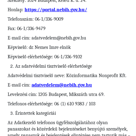
Székhely: 1024 Budapest, Keleti K. u. 24.
Honlap:
https://portal.nebih.gov.hu/
Telefonszám: 06-1/336-9009
Fax: 06-1/336-9479
E-mail cím: adatvedelem@nebih.gov.hu
Képviselő: dr. Nemes Imre elnök
Képviselő elérhetősége: 06-1/336-9102
Az adatvédelmi tisztviselő elérhetősége
Adatvédelmi tisztviselő neve: Közinformatika Nonprofit Kft.
E-mail cím:
adatvedelem@nebih.gov.hu
Levelezési cím: 1205 Budapest, Mikszáth utca 69.
Telefonos elérhetősége: 06 (1) 610 9383 / 103
Érintettek kategóriái
Az Adatkezelő telefonos ügyfélszolgálatához olyan
panaszokat és közérdekű bejelentéseket benyújtó személyek,
amely panaszok és bejelentések elintézése nem tartozik más –