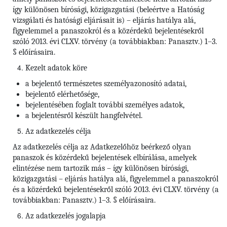
így különösen bírósági, közigazgatási (beleértve a Hatóság
vizsgálati és hatósági eljárásait is) – eljárás hatálya alá,
figyelemmel a panaszokról és a közérdekű bejelentésekről
szóló 2013. évi CLXV. törvény (a továbbiakban: Panasztv.) 1–3.
§ előírásaira.
Kezelt adatok köre
a bejelentő természetes személyazonosító adatai,
bejelentő elérhetősége,
bejelentésében foglalt további személyes adatok,
a bejelentésről készült hangfelvétel.
Az adatkezelés célja
Az adatkezelés célja az Adatkezelőhöz beérkező olyan
panaszok és közérdekű bejelentések elbírálása, amelyek
elintézése nem tartozik más – így különösen bírósági,
közigazgatási – eljárás hatálya alá, figyelemmel a panaszokról
és a közérdekű bejelentésekről szóló 2013. évi CLXV. törvény (a
továbbiakban: Panasztv.) 1–3. § előírásaira.
Az adatkezelés jogalapja