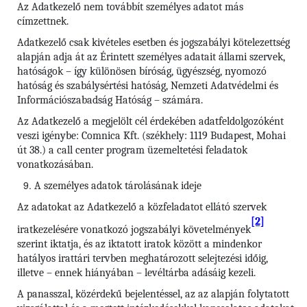
Az Adatkezelő nem továbbít személyes adatot más
címzettnek.
Adatkezelő csak kivételes esetben és jogszabályi kötelezettség
alapján adja át az Érintett személyes adatait állami szervek,
hatóságok – így különösen bíróság, ügyészség, nyomozó
hatóság és szabálysértési hatóság, Nemzeti Adatvédelmi és
Információszabadság Hatóság – számára.
Az Adatkezelő a megjelölt cél érdekében adatfeldolgozóként
veszi igénybe: Comnica Kft. (székhely: 1119 Budapest, Mohai
út 38.) a call center program üzemeltetési feladatok
vonatkozásában.
A személyes adatok tárolásának ideje
Az adatokat az Adatkezelő a közfeladatot ellátó szervek
[2]
iratkezelésére vonatkozó jogszabályi követelmények
szerint iktatja, és az iktatott iratok között a mindenkor
hatályos irattári tervben meghatározott selejtezési időig,
illetve – ennek hiányában – levéltárba adásáig kezeli.
A panasszal, közérdekű bejelentéssel, az az alapján folytatott