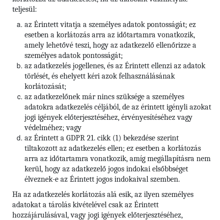
teljesül:
az Érintett vitatja a személyes adatok pontosságát; ez
esetben a korlátozás arra az időtartamra vonatkozik,
amely lehetővé teszi, hogy az adatkezelő ellenőrizze a
személyes adatok pontosságát;
az adatkezelés jogellenes, és az Érintett ellenzi az adatok
törlését, és ehelyett kéri azok felhasználásának
korlátozását;
az adatkezelőnek már nincs szüksége a személyes
adatokra adatkezelés céljából, de az érintett igényli azokat
jogi igények előterjesztéséhez, érvényesítéséhez vagy
védelméhez; vagy
az Érintett a GDPR 21. cikk (1) bekezdése szerint
tiltakozott az adatkezelés ellen; ez esetben a korlátozás
arra az időtartamra vonatkozik, amíg megállapításra nem
kerül, hogy az adatkezelő jogos indokai elsőbbséget
élveznek-e az Érintett jogos indokaival szemben.
Ha az adatkezelés korlátozás alá esik, az ilyen személyes
adatokat a tárolás kivételével csak az Érintett
hozzájárulásával, vagy jogi igények előterjesztéséhez,