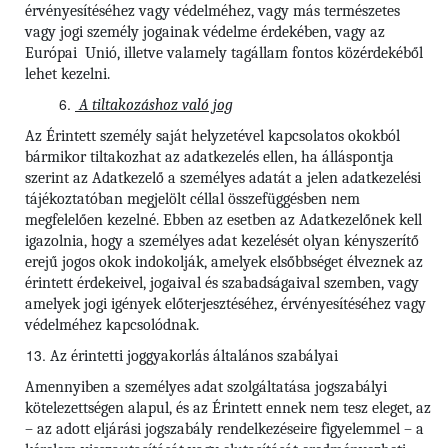
érvényesítéséhez vagy védelméhez, vagy más természetes
vagy jogi személy jogainak védelme érdekében, vagy az
Európai Unió, illetve valamely tagállam fontos közérdekéből
lehet kezelni.
A tiltakozáshoz való jog
Az Érintett személy saját helyzetével kapcsolatos okokból
bármikor tiltakozhat az adatkezelés ellen, ha álláspontja
szerint az Adatkezelő a személyes adatát a jelen adatkezelési
tájékoztatóban megjelölt céllal összefüggésben nem
megfelelően kezelné. Ebben az esetben az Adatkezelőnek kell
igazolnia, hogy a személyes adat kezelését olyan kényszerítő
erejű jogos okok indokolják, amelyek elsőbbséget élveznek az
érintett érdekeivel, jogaival és szabadságaival szemben, vagy
amelyek jogi igények előterjesztéséhez, érvényesítéséhez vagy
védelméhez kapcsolódnak.
Az érintetti joggyakorlás általános szabályai
Amennyiben a személyes adat szolgáltatása jogszabályi
kötelezettségen alapul, és az Érintett ennek nem tesz eleget, az
– az adott eljárási jogszabály rendelkezéseire figyelemmel – a