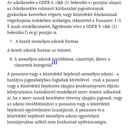
Az adatkezelés a GDPR 6. cikk (1) bekezdés e) pontján alapul,
az Adatkezelőre ruházott közhatalmi jogosítványok
gyakorlása keretében végzett, vagy közérdekű feladatainak
végrehajtása érdekében szükséges, tekintettel a Panasztv. 1–3.
§-ának rendelkezéseire, figyelembe véve a GDPR 9. cikk (2)
bekezdés f) és g) pontját is.
A kezelt személyes adatok forrása
A kezelt adatok forrása az érintett.
A személyes adatok továbbítása, címzettjei, illetve a
[1]
címzettek kategóriái
A panaszos vagy a közérdekű bejelentő személyes adatai - a
hatályos jogszabályban foglaltak kivételével - csak a panasz
vagy a közérdekű bejelentés alapján kezdeményezett eljárás
lefolytatására hatáskörrel rendelkező szerv részére adhatóak
át, ha e szerv annak kezelésére törvény alapján jogosult, vagy
az adatai továbbításához a panaszos vagy a közérdekű
bejelentő egyértelműen hozzájárult. A panaszos és a
közérdekű bejelentő személyes adatai egyértelmű
hozzájárulása nélkül nem hozhatóak nyilvánosságra.