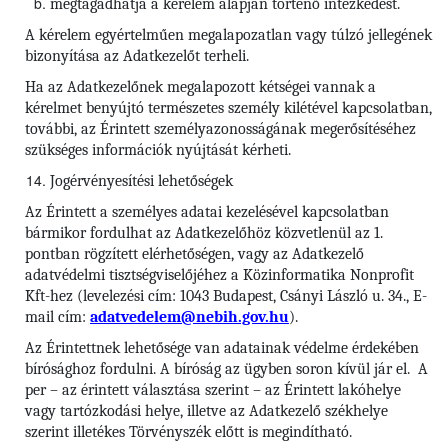
megtagadhatja a kérelem alapján történő intézkedést.
A kérelem egyértelműen megalapozatlan vagy túlzó jellegének
bizonyítása az Adatkezelőt terheli.
Ha az Adatkezelőnek megalapozott kétségei vannak a
kérelmet benyújtó természetes személy kilétével kapcsolatban,
további, az Érintett személyazonosságának megerősítéséhez
szükséges információk nyújtását kérheti.
Jogérvényesítési lehetőségek
Az Érintett a személyes adatai kezelésével kapcsolatban
bármikor fordulhat az Adatkezelőhöz közvetlenül az 1.
pontban rögzített elérhetőségen, vagy az Adatkezelő
adatvédelmi tisztségviselőjéhez a Közinformatika Nonprofit
Kft-hez (levelezési cím: 1043 Budapest, Csányi László u. 34., E-
mail cím:
adatvedelem@nebih.gov.hu
).
Az Érintettnek lehetősége van adatainak védelme érdekében
bírósághoz fordulni. A bíróság az ügyben soron kívül jár el. A
per – az érintett választása szerint – az Érintett lakóhelye
vagy tartózkodási helye, illetve az Adatkezelő székhelye
szerint illetékes Törvényszék előtt is megindítható.