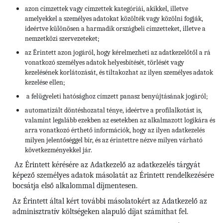
azon címzettek vagy címzettek kategóriái, akikkel, illetve
amelyekkel a személyes adatokat közölték vagy közölni fogják,
ideértve különösen a harmadik országbeli címzetteket, illetve a
nemzetközi szervezeteket;
az Érintett azon jogáról, hogy kérelmezheti az adatkezelőtől a rá
vonatkozó személyes adatok helyesbítését, törlését vagy
kezelésének korlátozását, és tiltakozhat az ilyen személyes adatok
kezelése ellen;
a felügyeleti hatósághoz címzett panasz benyújtásának jogáról;
automatizált döntéshozatal ténye, ideértve a profilalkotást is,
valamint legalább ezekben az esetekben az alkalmazott logikára és
arra vonatkozó érthető információk, hogy az ilyen adatkezelés
milyen jelentőséggel bír, és az érintettre nézve milyen várható
következményekkel jár.
Az Érintett kérésére az Adatkezelő az adatkezelés tárgyát
képező személyes adatok másolatát az Érintett rendelkezésére
bocsátja első alkalommal díjmentesen.
Az Érintett által kért további másolatokért az Adatkezelő az
adminisztratív költségeken alapuló díjat számíthat fel.