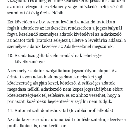
vizsgálattal és a megtett intézkedésekkel kapcsolatos adatokat
az utolsó vizsgálati cselekmény vagy intézkedés befejezésétől
számított öt évig őrzi a Nébih.
Ezt követően az Ltv. szerint levéltárba adandó iratokban
foglalt adatok és az iratkezelési rendszerben a jogszabálynál
fogva kezelendő személyes adatok kivételével az Adatkezelő
az adatot törli (iratokat selejtezi), illetve a levéltárba adással a
személyes adatok kezelése az Adatkezelőnél megszűnik.
Az adatszolgáltatás elmaradásának lehetséges
következményei
A személyes adatok szolgáltatása jogszabályon alapul. Az
érintett azon adatainak megadása, amelyeket jogi
kötelezettség alapján kezel, kötelező. A szükséges adatok
megadása nélkül Adatkezelő nem képes jogszabályban előírt
kötelezettségének teljesítésére, és ez ahhoz vezethet, hogy a
panaszát, közérdekű bejelentését vizsgálni nem tudjuk.
Automatizált döntéshozatal (továbbá profilalkotás)
Az adatkezelés során automatizált döntéshozatalra, ideértve a
profilalkotást is, nem kerül sor.