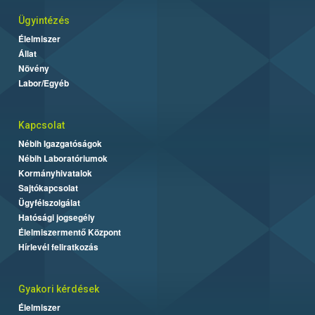
Ügyintézés
Élelmiszer
Állat
Növény
Labor/Egyéb
Kapcsolat
Nébih Igazgatóságok
Nébih Laboratóriumok
Kormányhivatalok
Sajtókapcsolat
Ügyfélszolgálat
Hatósági jogsegély
Élelmiszermentő Központ
Hírlevél feliratkozás
Gyakori kérdések
Élelmiszer