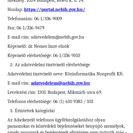
Székhely: 1024 Budapest, Keleti K. u. 24.
Honlap:
https://portal.nebih.gov.hu/
Telefonszám: 06-1/336-9009
Fax: 06-1/336-9479
E-mail cím: adatvedelem@nebih.gov.hu
Képviselő: dr. Nemes Imre elnök
Képviselő elérhetősége: 06-1/336-9102
Az adatvédelmi tisztviselő elérhetősége
Adatvédelmi tisztviselő neve: Közinformatika Nonprofit Kft.
E-mail cím:
adatvedelem@nebih.gov.hu
Levelezési cím: 1205 Budapest, Mikszáth utca 69.
Telefonos elérhetősége: 06 (1) 610 9383 / 103
Érintettek kategóriái
Az Adatkezelő telefonos ügyfélszolgálatához olyan
panaszokat és közérdekű bejelentéseket benyújtó személyek,
amely panaszok és bejelentések elintézése nem tartozik más –