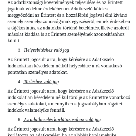
Az adatbiztonsági követelmények teljesülése és az Érintett
jogainak védelme érdekében az Adatkezelő köteles
meggyőződni az Érintett és a hozzáférési jogával élni kívánó
személy személyazonosságának egyezéséről, ennek érdekében
a tájékoztatás, az adatokba történő betekintés, illetve azokról
másolat kiadása is az Érintett személyének azonosításához
kötött.
Helyesbítéshez való jog
Az Érintett jogosult arra, hogy kérésére az Adatkezelő
indokolatlan késedelem nélkül helyesbítse a rá vonatkozó
pontatlan személyes adatokat.
Törléshez való jog
Az Érintett jogosult arra, hogy kérésére az Adatkezelő
indokolatlan késedelem nélkül törölje az Érintettre vonatkozó
személyes adatokat, amennyiben a jogszabályban rögzített
indokok valamelyike fennáll.
Az adatkezelés korlátozásához való jog
Az Érintett jogosult arra, hogy kérésére az Adatkezelő
korlátozza az adatkezelést, ha az alábbiak valamelyike