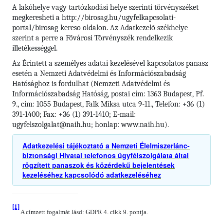
A lakóhelye vagy tartózkodási helye szerinti törvényszéket
megkeresheti a http://birosag.hu/ugyfelkapcsolati-
portal/birosag-kereso oldalon. Az Adatkezelő székhelye
szerint a perre a Fővárosi Törvényszék rendelkezik
illetékességgel.
Az Érintett a személyes adatai kezelésével kapcsolatos panasz
esetén a Nemzeti Adatvédelmi és Információszabadság
Hatósághoz is fordulhat (Nemzeti Adatvédelmi és
Információszabadság Hatóság, postai cím: 1363 Budapest, Pf.
9., cím: 1055 Budapest, Falk Miksa utca 9-11., Telefon: +36 (1)
391-1400; Fax: +36 (1) 391-1410; E-mail:
ugyfelszolgalat@naih.hu; honlap: www.naih.hu).
Adatkezelési tájékoztató a Nemzeti Élelmiszerlánc-
biztonsági Hivatal telefonos ügyfélszolgálata által
rögzített panaszok és közérdekű bejelentések
kezeléséhez kapcsolódó adatkezeléséhez
[1]
A címzett fogalmát lásd: GDPR 4. cikk 9. pontja.