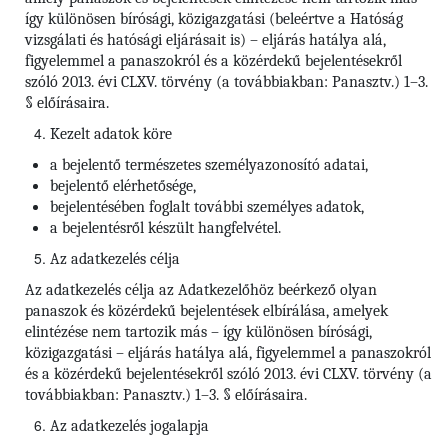
így különösen bírósági, közigazgatási (beleértve a Hatóság
vizsgálati és hatósági eljárásait is) – eljárás hatálya alá,
figyelemmel a panaszokról és a közérdekű bejelentésekről
szóló 2013. évi CLXV. törvény (a továbbiakban: Panasztv.) 1–3.
§ előírásaira.
Kezelt adatok köre
a bejelentő természetes személyazonosító adatai,
bejelentő elérhetősége,
bejelentésében foglalt további személyes adatok,
a bejelentésről készült hangfelvétel.
Az adatkezelés célja
Az adatkezelés célja az Adatkezelőhöz beérkező olyan
panaszok és közérdekű bejelentések elbírálása, amelyek
elintézése nem tartozik más – így különösen bírósági,
közigazgatási – eljárás hatálya alá, figyelemmel a panaszokról
és a közérdekű bejelentésekről szóló 2013. évi CLXV. törvény (a
továbbiakban: Panasztv.) 1–3. § előírásaira.
Az adatkezelés jogalapja