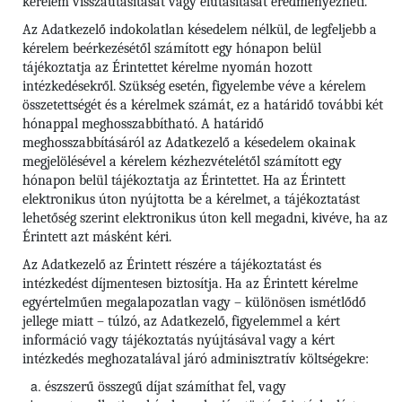
kérelem visszautasítását vagy elutasítását eredményezheti.
Az Adatkezelő indokolatlan késedelem nélkül, de legfeljebb a
kérelem beérkezésétől számított egy hónapon belül
tájékoztatja az Érintettet kérelme nyomán hozott
intézkedésekről. Szükség esetén, figyelembe véve a kérelem
összetettségét és a kérelmek számát, ez a határidő további két
hónappal meghosszabbítható. A határidő
meghosszabbításáról az Adatkezelő a késedelem okainak
megjelölésével a kérelem kézhezvételétől számított egy
hónapon belül tájékoztatja az Érintettet. Ha az Érintett
elektronikus úton nyújtotta be a kérelmet, a tájékoztatást
lehetőség szerint elektronikus úton kell megadni, kivéve, ha az
Érintett azt másként kéri.
Az Adatkezelő az Érintett részére a tájékoztatást és
intézkedést díjmentesen biztosítja. Ha az Érintett kérelme
egyértelműen megalapozatlan vagy – különösen ismétlődő
jellege miatt – túlzó, az Adatkezelő, figyelemmel a kért
információ vagy tájékoztatás nyújtásával vagy a kért
intézkedés meghozatalával járó adminisztratív költségekre:
észszerű összegű díjat számíthat fel, vagy