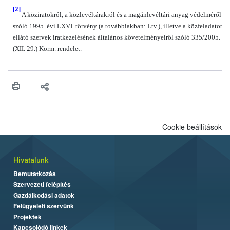
[2]
A köziratokról, a közlevéltárakról és a magánlevéltári anyag védelméről
szóló 1995. évi LXVI. törvény (a továbbiakban: Ltv.), illetve a közfeladatot
ellátó szervek iratkezelésének általános követelményeiről szóló 335/2005.
(XII. 29.) Korm. rendelet.
Cookie beállítások
Hivatalunk
Bemutatkozás
Szervezeti felépítés
Gazdálkodási adatok
Felügyeleti szervünk
Projektek
Kapcsolódó linkek