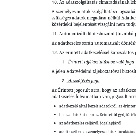
Az adatszolgáltatás elmaradásának le
A személyes adatok szolgáltatása jogszabál
szükséges adatok megadása nélkül Adatkezel
közérdekű bejelentését vizsgálni nem tudj
Automatizált döntéshozatal (továbbá p
Az adatkezelés során automatizált döntéshoz
Az érintett adatkezeléssel kapcsolatos 
Érintett tájékoztatáshoz való joga
A jelen Adatvédelmi tájékoztatóval biztosít
Hozzáférés joga
Az Érintett jogosult arra, hogy az adatkez
adatkezelés folyamatban van, jogosult arr
adatkezelő által kezelt adatokról, az érinte
ha az adatokat nem az Érintettől gyűjtötté
az adatkezelés céljáról, jogalapjáról;
adott esetben a személyes adatok tárolásán