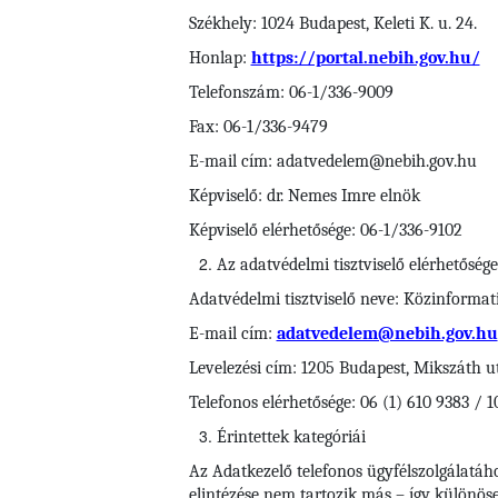
Székhely: 1024 Budapest, Keleti K. u. 24.
Honlap:
https://portal.nebih.gov.hu/
Telefonszám: 06-1/336-9009
Fax: 06-1/336-9479
E-mail cím: adatvedelem@nebih.gov.hu
Képviselő: dr. Nemes Imre elnök
Képviselő elérhetősége: 06-1/336-9102
Az adatvédelmi tisztviselő elérhetősége
Adatvédelmi tisztviselő neve: Közinformati
E-mail cím:
adatvedelem@nebih.gov.hu
Levelezési cím: 1205 Budapest, Mikszáth u
Telefonos elérhetősége: 06 (1) 610 9383 / 1
Érintettek kategóriái
Az Adatkezelő telefonos ügyfélszolgálatáh
elintézése nem tartozik más – így különösen 