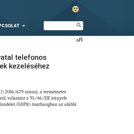
PCSOLAT
atal telefonos
sek kezeléséhez
EU) 2016/679 számú,
a természetes
áról, valamint a 95/46/EK irányelv
i Rendelet/GDPR) összhangban az alábbi