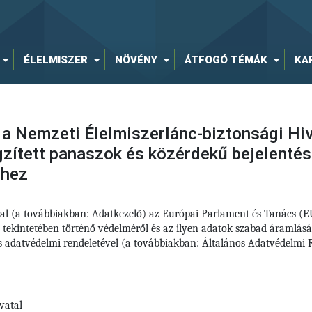
ÉLELMISZER
NÖVÉNY
ÁTFOGÓ TÉMÁK
KA
 a Nemzeti Élelmiszerlánc-biztonsági Hiv
ögzített panaszok és közérdekű bejelenté
éhez
tal (a továbbiakban: Adatkezelő) az Európai Parlament és Tanács (
 tekintetében történő védelméről és az ilyen adatok szabad áramlás
nos adatvédelmi rendeletével (a továbbiakban: Általános Adatvédelm
vatal