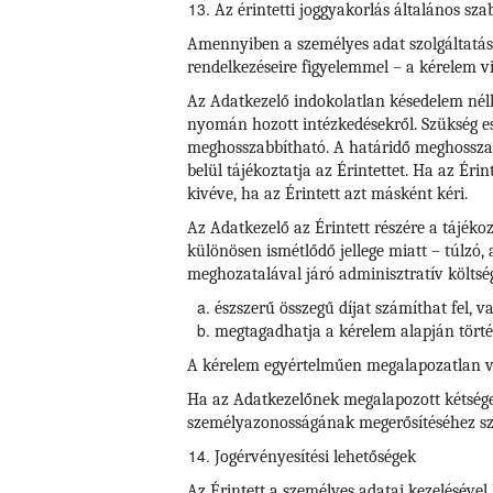
Az érintetti joggyakorlás általános sza
Amennyiben a személyes adat szolgáltatása j
rendelkezéseire figyelemmel – a kérelem vi
Az Adatkezelő indokolatlan késedelem nélkü
nyomán hozott intézkedésekről. Szükség es
meghosszabbítható. A határidő meghosszab
belül tájékoztatja az Érintettet. Ha az Éri
kivéve, ha az Érintett azt másként kéri.
Az Adatkezelő az Érintett részére a tájéko
különösen ismétlődő jellege miatt – túlzó,
meghozatalával járó adminisztratív költsé
észszerű összegű díjat számíthat fel, v
megtagadhatja a kérelem alapján törté
A kérelem egyértelműen megalapozatlan vag
Ha az Adatkezelőnek megalapozott kétségei
személyazonosságának megerősítéséhez szü
Jogérvényesítési lehetőségek
Az Érintett a személyes adatai kezelésével