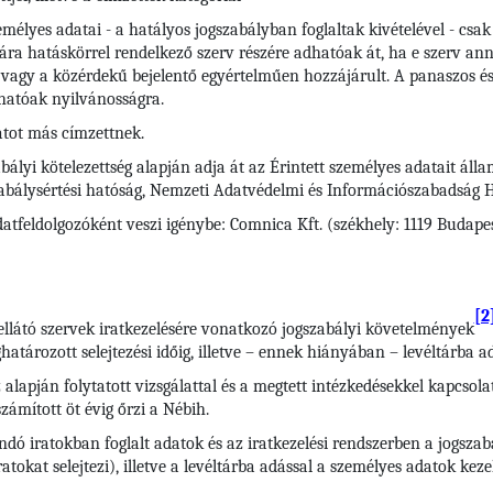
élyes adatai - a hatályos jogszabályban foglaltak kivételével - csa
ára hatáskörrel rendelkező szerv részére adhatóak át, ha e szerv ann
vagy a közérdekű bejelentő egyértelműen hozzájárult. A panaszos és
hatóak nyilvánosságra.
tot más címzettnek.
bályi kötelezettség alapján adja át az Érintett személyes adatait áll
zabálysértési hatóság, Nemzeti Adatvédelmi és Információszabadság 
atfeldolgozóként veszi igénybe: Comnica Kft. (székhely: 1119 Budapes
[2
ellátó szervek iratkezelésére vonatkozó jogszabályi követelmények
tározott selejtezési időig, illetve – ennek hiányában – levéltárba ad
 alapján folytatott vizsgálattal és a megtett intézkedésekkel kapcsola
zámított öt évig őrzi a Nébih.
andó iratokban foglalt adatok és az iratkezelési rendszerben a jogsz
iratokat selejtezi), illetve a levéltárba adással a személyes adatok ke