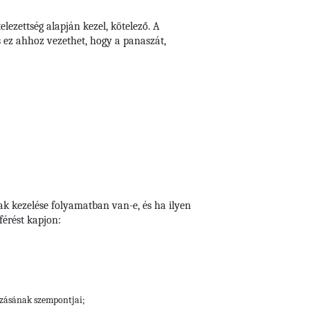
lezettség alapján kezel, kötelező. A
s ez ahhoz vezethet, hogy a panaszát,
ak kezelése folyamatban van-e, és ha ilyen
érést kapjon:
ozásának szempontjai;