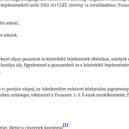
ejelentésekről szóló 2013. évi CLXV. törvény (a továbbiakban: Panaszt
tó adatai,
es adatok,
rkező olyan panaszok és közérdekű bejelentések elbírálása, amelyek 
s hatálya alá, figyelemmel a panaszokról és a közérdekű bejelentésekrő
.
s e) pontján alapul, az Adatkezelőre ruházott közhatalmi jogosítvány
ben szükséges, tekintettel a Panasztv. 1–3. §-ának rendelkezéseire, 
[1]
jei, illetve a címzettek kategóriái