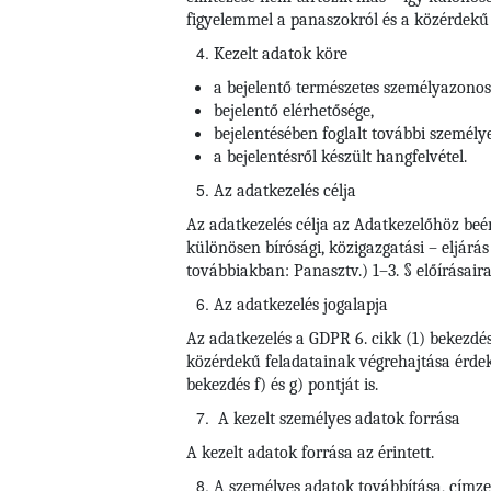
figyelemmel a panaszokról és a közérdekű b
Kezelt adatok köre
a bejelentő természetes személyazonosí
bejelentő elérhetősége,
bejelentésében foglalt további személy
a bejelentésről készült hangfelvétel.
Az adatkezelés célja
Az adatkezelés célja az Adatkezelőhöz beé
különösen bírósági, közigazgatási – eljárá
továbbiakban: Panasztv.) 1–3. § előírásaira
Az adatkezelés jogalapja
Az adatkezelés a GDPR 6. cikk (1) bekezdé
közérdekű feladatainak végrehajtása érdeké
bekezdés f) és g) pontját is.
A kezelt személyes adatok forrása
A kezelt adatok forrása az érintett.
A személyes adatok továbbítása, címzett