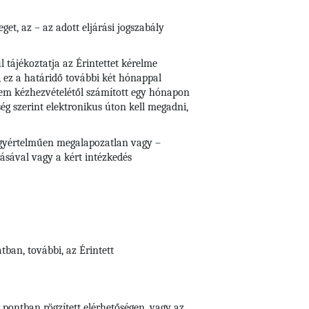
et, az – az adott eljárási jogszabály
 tájékoztatja az Érintettet kérelme
, ez a határidő további két hónappal
lem kézhezvételétől számított egy hónapon
ség szerint elektronikus úton kell megadni,
e egyértelműen megalapozatlan vagy –
tásával vagy a kért intézkedés
ban, további, az Érintett
 pontban rögzített elérhetőségen, vagy az