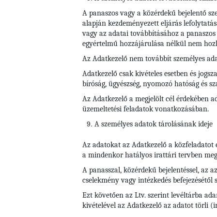
A panaszos vagy a közérdekű bejelentő szem
alapján kezdeményezett eljárás lefolytatás
vagy az adatai továbbításához a panaszos 
egyértelmű hozzájárulása nélkül nem hoz
Az Adatkezelő nem továbbít személyes ada
Adatkezelő csak kivételes esetben és jogsza
bíróság, ügyészség, nyomozó hatóság és s
Az Adatkezelő a megjelölt cél érdekében ad
üzemeltetési feladatok vonatkozásában.
A személyes adatok tárolásának ideje
Az adatokat az Adatkezelő a közfeladatot 
a mindenkor hatályos irattári tervben megha
A panasszal, közérdekű bejelentéssel, az az
cselekmény vagy intézkedés befejezésétől s
Ezt követően az Ltv. szerint levéltárba ad
kivételével az Adatkezelő az adatot törli (