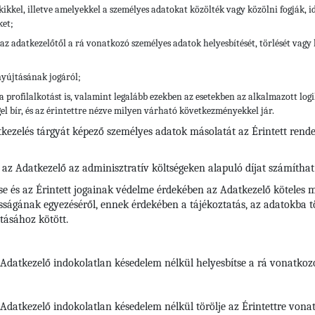
kikkel, illetve amelyekkel a személyes adatokat közölték vagy közölni fogják, 
ket;
az adatkezelőtől a rá vonatkozó személyes adatok helyesbítését, törlését vagy k
nyújtásának jogáról;
a profilalkotást is, valamint legalább ezekben az esetekben az alkalmazott lo
el bír, és az érintettre nézve milyen várható következményekkel jár.
tkezelés tárgyát képező személyes adatok másolatát az Érintett rend
 az Adatkezelő az adminisztratív költségeken alapuló díjat számíthat 
se és az Érintett jogainak védelme érdekében az Adatkezelő köteles m
ságának egyezéséről, ennek érdekében a tájékoztatás, az adatokba tör
tásához kötött.
z Adatkezelő indokolatlan késedelem nélkül helyesbítse a rá vonatko
az Adatkezelő indokolatlan késedelem nélkül törölje az Érintettre vo