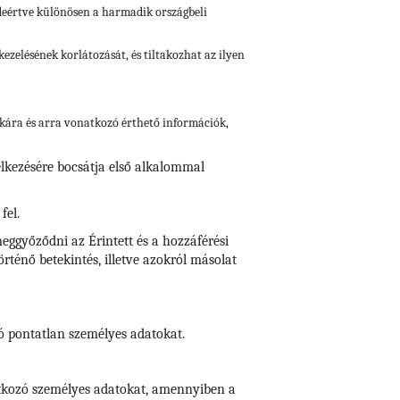
ideértve különösen a harmadik országbeli
ezelésének korlátozását, és tiltakozhat az ilyen
gikára és arra vonatkozó érthető információk,
elkezésére bocsátja első alkalommal
fel.
eggyőződni az Érintett és a hozzáférési
ténő betekintés, illetve azokról másolat
zó pontatlan személyes adatokat.
natkozó személyes adatokat, amennyiben a