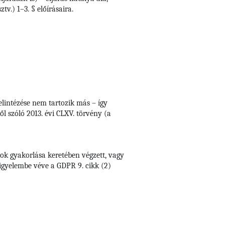
v.) 1–3. § előírásaira.
elintézése nem tartozik más – így
l szóló 2013. évi CLXV. törvény (a
ok gyakorlása keretében végzett, vagy
figyelembe véve a GDPR 9. cikk (2)