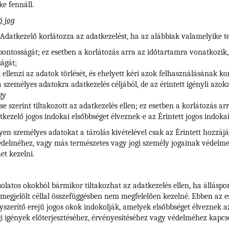
e fennáll.
ó jog
 Adatkezelő korlátozza az adatkezelést, ha az alábbiak valamelyike te
 pontosságát; ez esetben a korlátozás arra az időtartamra vonatkozik,
ágát;
t ellenzi az adatok törlését, és ehelyett kéri azok felhasználásának ko
zemélyes adatokra adatkezelés céljából, de az érintett igényli azokat
gy
se szerint tiltakozott az adatkezelés ellen; ez esetben a korlátozás 
kezelő jogos indokai elsőbbséget élveznek-e az Érintett jogos indoka
lyen személyes adatokat a tárolás kivételével csak az Érintett hozzájá
védelméhez, vagy más természetes vagy jogi személy jogainak védelme
et kezelni.
solatos okokból bármikor tiltakozhat az adatkezelés ellen, ha álláspo
 megjelölt céllal összefüggésben nem megfelelően kezelné. Ebben az e
szerítő erejű jogos okok indokolják, amelyek elsőbbséget élveznek az é
 igények előterjesztéséhez, érvényesítéséhez vagy védelméhez kapcs