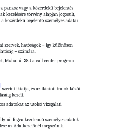
k a panasz vagy a közérdekű bejelentés
ak kezelésére törvény alapján jogosult,
 a közérdekű bejelentő személyes adatai
ami szervek, hatóságok – így különösen
Hatóság – számára.
t, Mohai út 38.) a call center program
]
szerint iktatja, és az iktatott iratok között
ásáig kezeli.
tos adatokat az utolsó vizsgálati
abálynál fogva kezelendő személyes adatok
zelése az Adatkezelőnél megszűnik.