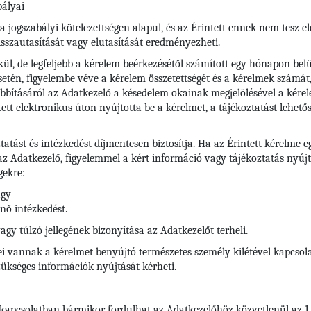
bályai
ogszabályi kötelezettségen alapul, és az Érintett ennek nem tesz eleg
sszautasítását vagy elutasítását eredményezheti.
l, de legfeljebb a kérelem beérkezésétől számított egy hónapon belül
etén, figyelembe véve a kérelem összetettségét és a kérelmek számát
bításáról az Adatkezelő a késedelem okainak megjelölésével a kére
ntett elektronikus úton nyújtotta be a kérelmet, a tájékoztatást lehető
ztatást és intézkedést díjmentesen biztosítja. Ha az Érintett kérelm
 az Adatkezelő, figyelemmel a kért információ vagy tájékoztatás nyúj
gekre:
agy
nő intézkedést.
y túlzó jellegének bizonyítása az Adatkezelőt terheli.
 vannak a kérelmet benyújtó természetes személy kilétével kapcsolat
kséges információk nyújtását kérheti.
 kapcsolatban bármikor fordulhat az Adatkezelőhöz közvetlenül az 1.