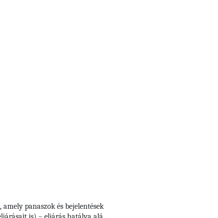
, amely panaszok és bejelentések
árásait is) – eljárás hatálya alá,