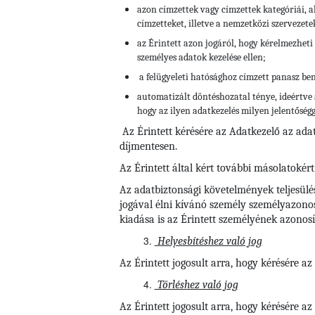
azon címzettek vagy címzettek kategóriái, a
címzetteket, illetve a nemzetközi szervezete
az Érintett azon jogáról, hogy kérelmezheti 
személyes adatok kezelése ellen;
a felügyeleti hatósághoz címzett panasz be
automatizált döntéshozatal ténye, ideértve 
hogy az ilyen adatkezelés milyen jelentőségg
Az Érintett kérésére az Adatkezelő az ada
díjmentesen.
Az Érintett által kért további másolatokért
Az adatbiztonsági követelmények teljesülé
jogával élni kívánó személy személyazonos
kiadása is az Érintett személyének azonosí
Helyesbítéshez való jog
Az Érintett jogosult arra, hogy kérésére a
Törléshez való jog
Az Érintett jogosult arra, hogy kérésére 