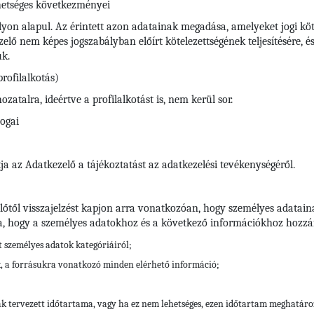
hetséges következményei
yon alapul. Az érintett azon adatainak megadása, amelyeket jogi köte
ő nem képes jogszabályban előírt kötelezettségének teljesítésére, é
uk.
rofilalkotás)
atalra, ideértve a profilalkotást is, nem kerül sor.
jogai
ja az Adatkezelő a tájékoztatást az adatkezelési tevékenységéről.
előtől visszajelzést kapjon arra vonatkozóan, hogy személyes adatain
a, hogy a személyes adatokhoz és a következő információkhoz hozzáf
tt személyes adatok kategóriáiról;
k, a forrásukra vonatkozó minden elérhető információ;
ak tervezett időtartama, vagy ha ez nem lehetséges, ezen időtartam meghatár