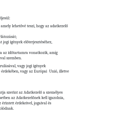
ljesül:
 amely lehetővé teszi, hogy az adatkezelő
rlátozását;
 jogi igények előterjesztéséhez,
arra az időtartamra vonatkozik, amíg
ival szemben.
rulásával, vagy jogi igények
 érdekében, vagy az Európai Unió, illetve
ntja szerint az Adatkezelő a személyes
setben az Adatkezelőnek kell igazolnia,
rintett érdekeivel, jogaival és
olódnak.