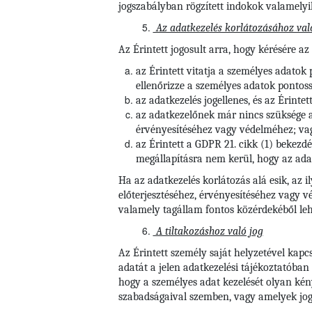
jogszabályban rögzített indokok valamelyik
Az adatkezelés korlátozásához val
Az Érintett jogosult arra, hogy kérésére az
az Érintett vitatja a személyes adatok
ellenőrizze a személyes adatok pontoss
az adatkezelés jogellenes, és az Érintet
az adatkezelőnek már nincs szüksége a s
érvényesítéséhez vagy védelméhez; va
az Érintett a GDPR 21. cikk (1) bekezdé
megállapításra nem kerül, hogy az adat
Ha az adatkezelés korlátozás alá esik, az i
előterjesztéséhez, érvényesítéséhez vagy 
valamely tagállam fontos közérdekéből leh
A tiltakozáshoz való jog
Az Érintett személy saját helyzetével kapc
adatát a jelen adatkezelési tájékoztatóban
hogy a személyes adat kezelését olyan kény
szabadságaival szemben, vagy amelyek jogi