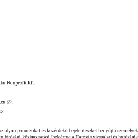
ka Nonprofit Kft.
tca 69.
03
oz olyan panaszokat és közérdekű bejelentéseket benyújtó személyek
bírósági, közigazgatási (beleértve a Hatóság vizsgálati és hatósági elj