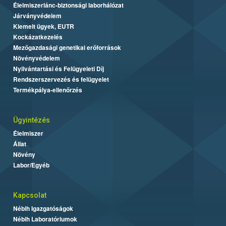
Élelmiszerlánc-biztonsági laborhálózat
Járványvédelem
Kiemelt ügyek, EUTR
Kockázatkezelés
Mezőgazdasági genetikai erőforrások
Növényvédelem
Nyilvántartási és Felügyeleti Díj
Rendszerszervezés és felügyelet
Termékpálya-ellenőrzés
Ügyintézés
Élelmiszer
Állat
Növény
Labor/Egyéb
Kapcsolat
Nébih Igazgatóságok
Nébih Laboratóriumok