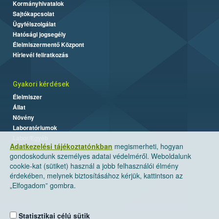
Kormányhivatalok
Sajtókapcsolat
Ügyfélszolgálat
Hatósági jogsegély
Élelmiszermentő Központ
Hírlevél feliratkozás
Gyakori kérdések
Élelmiszer
Állat
Növény
Laboratóriumok
Labor/Egyéb
Adatkezelési tájékoztatónkban
megismerheti, hogyan
gondoskodunk személyes adatai védelméről. Weboldalunk
cookie-kat (sütiket) használ a jobb felhasználói élmény
érdekében, melynek biztosításához kérjük, kattintson az
„Elfogadom” gombra.
Statisztikai célú sütik