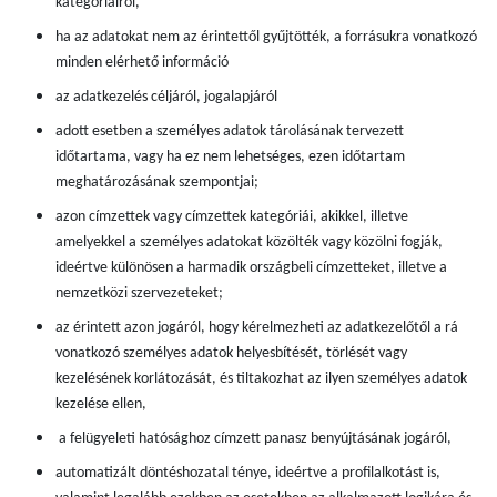
kategóriáiról,
ha az adatokat nem az érintettől gyűjtötték, a forrásukra vonatkozó
minden elérhető információ
az adatkezelés céljáról, jogalapjáról
adott esetben a személyes adatok tárolásának tervezett
időtartama, vagy ha ez nem lehetséges, ezen időtartam
meghatározásának szempontjai;
azon címzettek vagy címzettek kategóriái, akikkel, illetve
amelyekkel a személyes adatokat közölték vagy közölni fogják,
ideértve különösen a harmadik országbeli címzetteket, illetve a
nemzetközi szervezeteket;
az érintett azon jogáról, hogy kérelmezheti az adatkezelőtől a rá
vonatkozó személyes adatok helyesbítését, törlését vagy
kezelésének korlátozását, és tiltakozhat az ilyen személyes adatok
kezelése ellen,
a felügyeleti hatósághoz címzett panasz benyújtásának jogáról,
automatizált döntéshozatal ténye, ideértve a profilalkotást is,