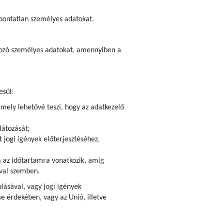
 pontatlan személyes adatokat.
tkozó személyes adatokat, amennyiben a
esül:
amely lehetővé teszi, hogy az adatkezelő
látozását;
 jogi igények előterjesztéséhez,
ra az időtartamra vonatkozik, amíg
ival szemben.
ulásával, vagy jogi igények
 érdekében, vagy az Unió, illetve