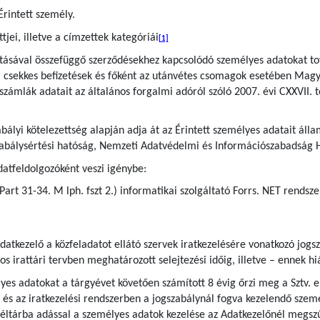
Érintett személy.
jei, illetve a címzettek kategóriái
[1]
sításával összefüggő szerződésekhez kapcsolódó személyes adatokat t
a csekkes befizetések és főként az utánvétes csomagok esetében Magy
t számlák adatait az általános forgalmi adóról szóló 2007. évi CXXVII. 
bályi kötelezettség alapján adja át az Érintett személyes adatait áll
zabálysértési hatóság, Nemzeti Adatvédelmi és Információszabadság 
atfeldolgozóként veszi igénybe:
-Part 31-34. M lph. fszt 2.) informatikai szolgáltató Forrs. NET rendsz
datkezelő a közfeladatot ellátó szervek iratkezelésére vonatkozó jog
yos irattári tervben meghatározott selejtezési időig, illetve – ennek h
s adatokat a tárgyévet követően számított 8 évig őrzi meg a Sztv. előí
 és az iratkezelési rendszerben a jogszabálynál fogva kezelendő szemé
 levéltárba adással a személyes adatok kezelése az Adatkezelőnél megsz