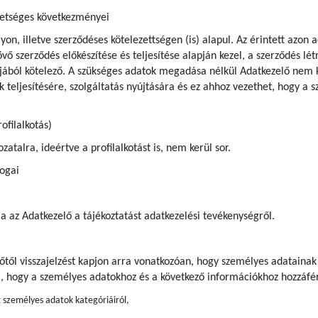
hetséges következményei
yon, illetve szerződéses kötelezettségen (is) alapul. Az érintett azo
vő szerződés előkészítése és teljesítése alapján kezel, a szerződés lét
tjából kötelező. A szükséges adatok megadása nélkül Adatkezelő nem k
 teljesítésére, szolgáltatás nyújtására és ez ahhoz vezethet, hogy a 
ofilalkotás)
atalra, ideértve a profilalkotást is, nem kerül sor.
jogai
ja az Adatkezelő a tájékoztatást adatkezelési tevékenységről.
előtől visszajelzést kapjon arra vonatkozóan, hogy személyes adatainak
a, hogy a személyes adatokhoz és a következő információkhoz hozzáfér
t személyes adatok kategóriáiról,