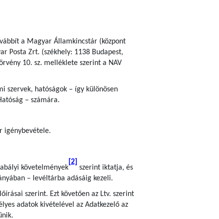
ovábbít a Magyar Államkincstár (központ
ar Posta Zrt. (székhely: 1138 Budapest,
törvény 10. sz. melléklete szerint a NAV
ami szervek, hatóságok – így különösen
Hatóság – számára.
er igénybevétele.
[2]
szabályi követelmények
szerint iktatja, és
iányában – levéltárba adásáig kezeli.
rásai szerint. Ezt követően az Ltv. szerint
lyes adatok kivételével az Adatkezelő az
űnik.