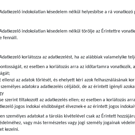
z Adatkezelő indokolatlan késedelem nélkül helyesbítse a rá vonatkozó
 Adatkezelő indokolatlan késedelem nélkül törölje az Érintettre vona
e fennáll.
 Adatkezelő korlátozza az adatkezelést, ha az alábbiak valamelyike telj
pontosságát, ez esetben a korlátozás arra az időtartamra vonatkozik, 
ágát;
t ellenzi az adatok törlését, és ehelyett kéri azok felhasználásának kor
zemélyes adatokra adatkezelés céljából, de az érintett igényli azokat
gy
se szerint tiltakozott az adatkezelés ellen; ez esetben a korlátozás ar
kezelő jogos indokai elsőbbséget élveznek-e az érintett jogos indoka
lyen személyes adatokat a tárolás kivételével csak az Érintett hozzájár
védelméhez, vagy más természetes vagy jogi személy jogainak védelme
t kezelni.