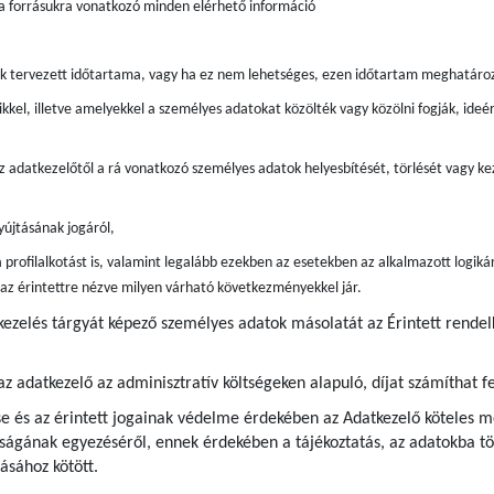
 a forrásukra vonatkozó minden elérhető információ
ak tervezett időtartama, vagy ha ez nem lehetséges, ezen időtartam meghatáro
kkel, illetve amelyekkel a személyes adatokat közölték vagy közölni fogják, ide
z adatkezelőtől a rá vonatkozó személyes adatok helyesbítését, törlését vagy kez
újtásának jogáról,
 profilalkotást is, valamint legalább ezekben az esetekben az alkalmazott logiká
s az érintettre nézve milyen várható következményekkel jár.
tkezelés tárgyát képező személyes adatok másolatát az Érintett rende
az adatkezelő az adminisztratív költségeken alapuló, díjat számíthat fe
e és az érintett jogainak védelme érdekében az Adatkezelő köteles me
ágának egyezéséről, ennek érdekében a tájékoztatás, az adatokba tör
ásához kötött.