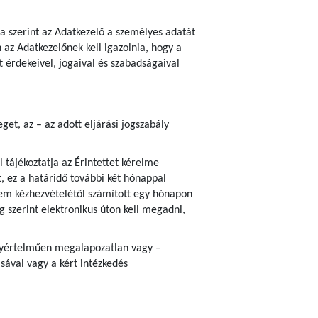
ja szerint az Adatkezelő a személyes adatát
az Adatkezelőnek kell igazolnia, hogy a
 érdekeivel, jogaival és szabadságaival
et, az – az adott eljárási jogszabály
 tájékoztatja az Érintettet kérelme
, ez a határidő további két hónappal
em kézhezvételétől számított egy hónapon
ég szerint elektronikus úton kell megadni,
 egyértelműen megalapozatlan vagy –
sával vagy a kért intézkedés