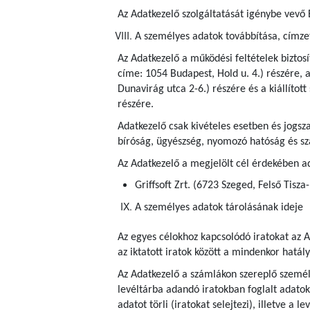
Az Adatkezelő szolgáltatását igénybe vevő 
A személyes adatok továbbítása, címzett
Az Adatkezelő a működési feltételek bizto
címe: 1054 Budapest, Hold u. 4.) részére, 
Dunavirág utca 2-6.) részére és a kiállítot
részére.
Adatkezelő csak kivételes esetben és jogsza
bíróság, ügyészség, nyomozó hatóság és s
Az Adatkezelő a megjelölt cél érdekében ad
Griffsoft Zrt. (6723 Szeged, Felső Tisza
A személyes adatok tárolásának ideje
Az egyes célokhoz kapcsolódó iratokat az A
az iktatott iratok között a mindenkor hatál
Az Adatkezelő a számlákon szereplő személye
levéltárba adandó iratokban foglalt adatok
adatot törli (iratokat selejtezi), illetve a