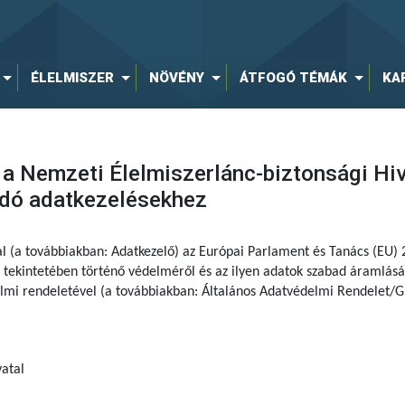
ÉLELMISZER
NÖVÉNY
ÁTFOGÓ TÉMÁK
KA
 a Nemzeti Élelmiszerlánc-biztonsági Hi
dó adatkezelésekhez
al (a továbbiakban: Adatkezelő) az Európai Parlament és Tanács (EU)
tekintetében történő védelméről és az ilyen adatok szabad áramlásár
delmi rendeletével (a továbbiakban: Általános Adatvédelmi Rendelet/G
atal