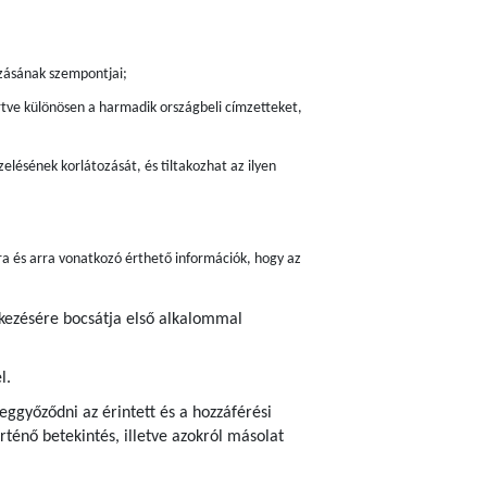
zásának szempontjai;
értve különösen a harmadik országbeli címzetteket,
elésének korlátozását, és tiltakozhat az ilyen
ra és arra vonatkozó érthető információk, hogy az
lkezésére bocsátja első alkalommal
l.
ggyőződni az érintett és a hozzáférési
ténő betekintés, illetve azokról másolat