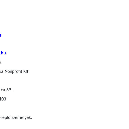
u
.hu
e
a Nonprofit Kft.
tca 69.
 103
zereplő személyek.