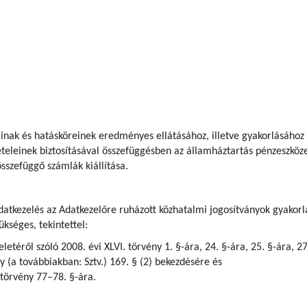
ainak és hatásköreinek eredményes ellátásához, illetve gyakorlásához 
tételeinek biztosításával összefüggésben az államháztartás pénzeszköz
sszefüggő számlák kiállítása.
adatkezelés az Adatkezelőre ruházott közhatalmi jogosítványok gyakorlá
kséges, tekintettel:
letéről szóló 2008. évi XLVI. törvény 1. §-ára, 24. §-ára, 25. §-ára, 2
ny (a továbbiakban: Sztv.) 169. § (2) bekezdésére és
 törvény 77–78. §-ára.