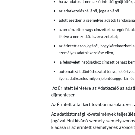
ha az adatokat nem az érintettől gyűjtötték,
az adatkezelés céljáról, jogalapjáról
adott esetben a személyes adatok tárolásán
azon címzettek vagy címzettek kategóriái, aki
illetve a nemzetközi szervezeteket;
az érintett azon jogáról, hogy kérelmezheti a
személyes adatok kezelése ellen,
a felügyeleti hatósághoz címzett panasz beny
automatizált döntéshozatal ténye, ideértve a
ilyen adatkezelés milyen jelentőséggel bír, é
Az Érintett kérésére az Adatkezelő az ada
díjmentesen.
Az Érintett által kért további másolatokért 
Az adatbiztonsági követelmények teljesülés
jogával élni kívánó személy személyazonoss
kiadása is az érintett személyének azonosít