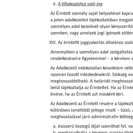
A tiltakozáshoz való jog
Az Érintett személy saját helyzetével kapcs
a jelen adatkezelési tájékoztatóban megjel
személyes adat kezelését olyan kényszerítő
szemben, vagy amelyek jogi igények előte
Az érintetti joggyakorlás általános szab
Amennyiben a személyes adat szolgáltatása j
rendelkezéseire figyelemmel – a kérelem v
Az Adatkezelő indokolatlan késedelem nélkü
nyomán hozott intézkedésekről. Szükség es
meghosszabbítható. A határidő meghosszab
belül tájékoztatja az Érintettet. Ha az Érin
kivéve, ha az Érintett azt másként kéri.
Az Adatkezelő az Érintett részére a tájéko
különösen ismétlődő jellege miatt – túlzó, 
meghozatalával járó adminisztratív költség
észszerű összegű díjat számíthat fel, v