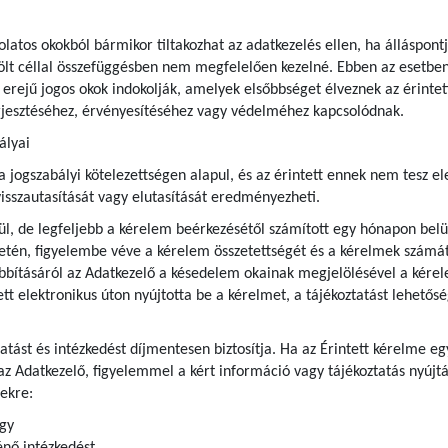
olatos okokból bármikor tiltakozhat az adatkezelés ellen, ha álláspont
ölt céllal összefüggésben nem megfelelően kezelné. Ebben az esetben 
 erejű jogos okok indokolják, amelyek elsőbbséget élveznek az érintett
rjesztéséhez, érvényesítéséhez vagy védelméhez kapcsolódnak.
ályai
ogszabályi kötelezettségen alapul, és az érintett ennek nem tesz eleg
isszautasítását vagy elutasítását eredményezheti.
l, de legfeljebb a kérelem beérkezésétől számított egy hónapon belül
etén, figyelembe véve a kérelem összetettségét és a kérelmek számát
bításáról az Adatkezelő a késedelem okainak megjelölésével a kérel
tett elektronikus úton nyújtotta be a kérelmet, a tájékoztatást lehetős
ztatást és intézkedést díjmentesen biztosítja. Ha az Érintett kérelme
az Adatkezelő, figyelemmel a kért információ vagy tájékoztatás nyújtá
ekre:
agy