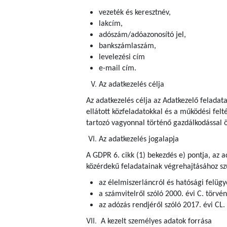
vezeték és keresztnév,
lakcím,
adószám/adóazonosító jel,
bankszámlaszám,
levelezési cím
e-mail cím.
Az adatkezelés célja
Az adatkezelés célja az Adatkezelő feladat
ellátott közfeladatokkal és a működési fel
tartozó vagyonnal történő gazdálkodással ö
Az adatkezelés jogalapja
A GDPR 6. cikk (1) bekezdés e) pontja, az 
közérdekű feladatainak végrehajtásához szü
az élelmiszerláncról és hatósági felügye
a számvitelről szóló 2000. évi C. törvé
az adózás rendjéről szóló 2017. évi CL.
A kezelt személyes adatok forrása