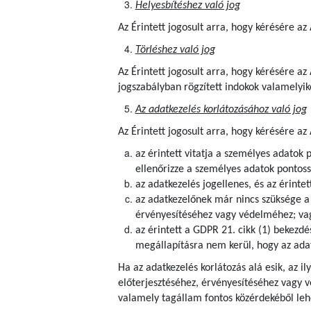
Helyesbítéshez való jog
Az Érintett jogosult arra, hogy kérésére a
Törléshez való jog
Az Érintett
jogosult arra, hogy kérésére az
jogszabályban rögzített indokok valamelyik
Az adatkezelés korlátozásához való jog
Az Érintett jogosult arra, hogy kérésére az
az érintett vitatja a személyes adatok 
ellenőrizze a személyes adatok pontoss
az adatkezelés jogellenes, és az érintet
az adatkezelőnek már nincs szüksége a s
érvényesítéséhez vagy védelméhez; va
az érintett a GDPR 21. cikk (1) bekezdé
megállapításra nem kerül, hogy az adat
Ha az adatkezelés korlátozás alá esik, az i
előterjesztéséhez, érvényesítéséhez vagy 
valamely tagállam fontos közérdekéből lehe