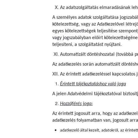
Az adatszolgáltatás elmaradásának le
A személyes adatok szolgáltatása jogszabál
kötelezettség, vagy az Adatkezelővel létrejö
egyes kötelezettségek teljesítése szempon
vagy jogszabályban előírt kötelezettségének
teljesíteni, a szolgáltatást nyújtani.
Automatizált döntéshozatal (továbbá pr
Az adatkezelés során automatizált döntéshoz
Az érintett adatkezeléssel kapcsolatos 
Érintett tájékoztatáshoz való joga
A jelen Adatvédelmi tájékoztatóval biztosít
Hozzáférés joga:
Az érintett jogosult arra, hogy az adatkez
adatkezelés folyamatban van, jogosult arr
adatkezelő által kezelt, adatokról, az érintet