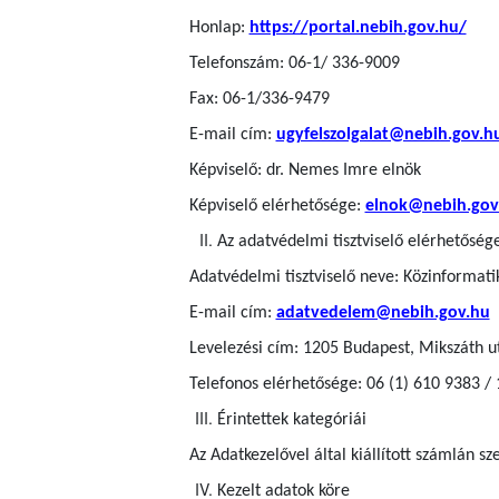
Honlap:
https://portal.nebih.gov.hu/
Telefonszám: 06-1/ 336-9009
Fax: 06-1/336-9479
E-mail cím:
ugyfelszolgalat@nebih.gov.h
Képviselő: dr. Nemes Imre elnök
Képviselő elérhetősége:
elnok@nebih.gov
Az adatvédelmi tisztviselő elérhetőség
Adatvédelmi tisztviselő neve: Közinformatik
E-mail cím:
adatvedelem@nebih.gov.hu
Levelezési cím: 1205 Budapest, Mikszáth u
Telefonos elérhetősége: 06 (1) 610 9383 /
Érintettek kategóriái
Az Adatkezelővel által kiállított számlán s
Kezelt adatok köre