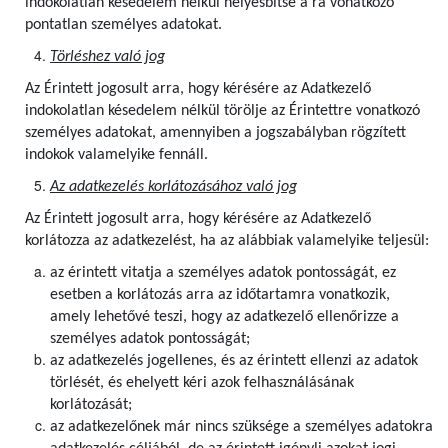
indokolatlan késedelem nélkül helyesbítse a rá vonatkozó
pontatlan személyes adatokat.
Törléshez való jog
Az Érintett
jogosult arra, hogy kérésére az Adatkezelő
indokolatlan késedelem nélkül törölje az Érintettre vonatkozó
személyes adatokat, amennyiben a jogszabályban rögzített
indokok valamelyike fennáll.
Az adatkezelés korlátozásához való jog
Az Érintett jogosult arra, hogy kérésére az Adatkezelő
korlátozza az adatkezelést, ha az alábbiak valamelyike teljesül:
az érintett vitatja a személyes adatok pontosságát, ez
esetben a korlátozás arra az időtartamra vonatkozik,
amely lehetővé teszi, hogy az adatkezelő ellenőrizze a
személyes adatok pontosságát;
az adatkezelés jogellenes, és az érintett ellenzi az adatok
törlését, és ehelyett kéri azok felhasználásának
korlátozását;
az adatkezelőnek már nincs szüksége a személyes adatokra