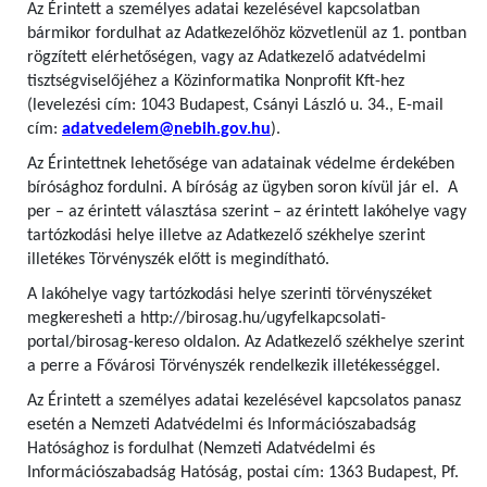
Az Érintett a személyes adatai kezelésével kapcsolatban
bármikor fordulhat az Adatkezelőhöz közvetlenül az 1. pontban
rögzített elérhetőségen, vagy az Adatkezelő adatvédelmi
tisztségviselőjéhez a Közinformatika Nonprofit Kft-hez
(levelezési cím: 1043 Budapest, Csányi László u. 34., E-mail
cím:
adatvedelem@nebih.gov.hu
).
Az Érintettnek lehetősége van adatainak védelme érdekében
bírósághoz fordulni. A bíróság az ügyben soron kívül jár el. A
per – az érintett választása szerint – az érintett lakóhelye vagy
tartózkodási helye illetve az Adatkezelő székhelye szerint
illetékes Törvényszék előtt is megindítható.
A lakóhelye vagy tartózkodási helye szerinti törvényszéket
megkeresheti a http://birosag.hu/ugyfelkapcsolati-
portal/birosag-kereso oldalon. Az Adatkezelő székhelye szerint
a perre a Fővárosi Törvényszék rendelkezik illetékességgel.
Az Érintett a személyes adatai kezelésével kapcsolatos panasz
esetén a Nemzeti Adatvédelmi és Információszabadság
Hatósághoz is fordulhat (Nemzeti Adatvédelmi és
Információszabadság Hatóság, postai cím: 1363 Budapest, Pf.