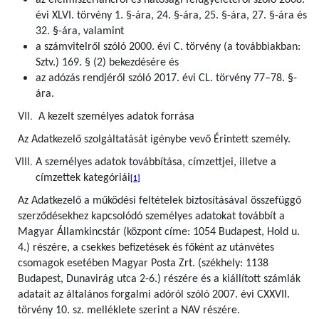
az élelmiszerláncról és hatósági felügyeletéről szóló 2008.
évi XLVI. törvény 1. §-ára, 24. §-ára, 25. §-ára, 27. §-ára és
32. §-ára, valamint
a számvitelről szóló 2000. évi C. törvény (a továbbiakban:
Sztv.) 169. § (2) bekezdésére és
az adózás rendjéről szóló 2017. évi CL. törvény 77–78. §-
ára.
A kezelt személyes adatok forrása
Az Adatkezelő szolgáltatását igénybe vevő Érintett személy.
A személyes adatok továbbítása, címzettjei, illetve a
címzettek kategóriái
[1]
Az Adatkezelő a működési feltételek biztosításával összefüggő
szerződésekhez kapcsolódó személyes adatokat továbbít a
Magyar Államkincstár (központ címe: 1054 Budapest, Hold u.
4.) részére, a csekkes befizetések és főként az utánvétes
csomagok esetében Magyar Posta Zrt. (székhely: 1138
Budapest, Dunavirág utca 2-6.) részére és a kiállított számlák
adatait az általános forgalmi adóról szóló 2007. évi CXXVII.
törvény 10. sz. melléklete szerint a NAV részére.