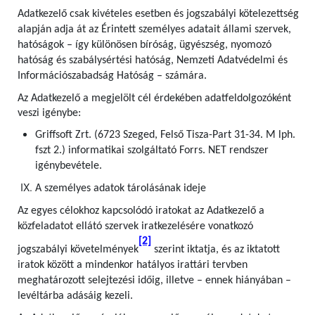
Adatkezelő csak kivételes esetben és jogszabályi kötelezettség
alapján adja át az Érintett személyes adatait állami szervek,
hatóságok – így különösen bíróság, ügyészség, nyomozó
hatóság és szabálysértési hatóság, Nemzeti Adatvédelmi és
Információszabadság Hatóság – számára.
Az Adatkezelő a megjelölt cél érdekében adatfeldolgozóként
veszi igénybe:
Griffsoft Zrt. (6723 Szeged, Felső Tisza-Part 31-34. M lph.
fszt 2.) informatikai szolgáltató Forrs. NET rendszer
igénybevétele.
A személyes adatok tárolásának ideje
Az egyes célokhoz kapcsolódó iratokat az Adatkezelő a
közfeladatot ellátó szervek iratkezelésére vonatkozó
[2]
jogszabályi követelmények
szerint iktatja, és az iktatott
iratok között a mindenkor hatályos irattári tervben
meghatározott selejtezési időig, illetve – ennek hiányában –
levéltárba adásáig kezeli.