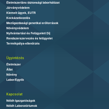
Élelmiszerlánc-biztonsági laborhálózat
Járványvédelem
Kiemelt ügyek, EUTR
Kockázatkezelés
Mezőgazdasági genetikai erőforrások
Növényvédelem
Nyilvántartási és Felügyeleti Díj
Rendszerszervezés és felügyelet
Termékpálya-ellenőrzés
Ügyintézés
Élelmiszer
Állat
Növény
Labor/Egyéb
Kapcsolat
Nébih Igazgatóságok
Nébih Laboratóriumok