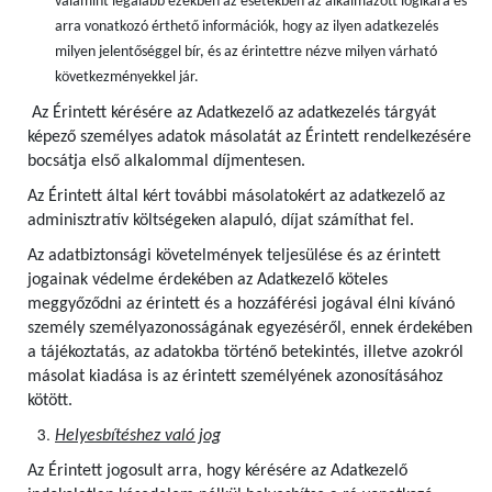
valamint legalább ezekben az esetekben az alkalmazott logikára és
arra vonatkozó érthető információk, hogy az ilyen adatkezelés
milyen jelentőséggel bír, és az érintettre nézve milyen várható
következményekkel jár.
Az Érintett kérésére az Adatkezelő az adatkezelés tárgyát
képező személyes adatok másolatát az Érintett rendelkezésére
bocsátja első alkalommal díjmentesen.
Az Érintett által kért további másolatokért az adatkezelő az
adminisztratív költségeken alapuló, díjat számíthat fel.
Az adatbiztonsági követelmények teljesülése és az érintett
jogainak védelme érdekében az Adatkezelő köteles
meggyőződni az érintett és a hozzáférési jogával élni kívánó
személy személyazonosságának egyezéséről, ennek érdekében
a tájékoztatás, az adatokba történő betekintés, illetve azokról
másolat kiadása is az érintett személyének azonosításához
kötött.
Helyesbítéshez való jog
Az Érintett jogosult arra, hogy kérésére az Adatkezelő