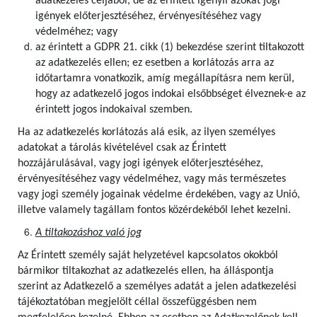
adatkezelés céljából, de az érintett igényli azokat jogi
igények előterjesztéséhez, érvényesítéséhez vagy
védelméhez; vagy
az érintett a GDPR 21. cikk (1) bekezdése szerint tiltakozott
az adatkezelés ellen; ez esetben a korlátozás arra az
időtartamra vonatkozik, amíg megállapításra nem kerül,
hogy az adatkezelő jogos indokai elsőbbséget élveznek-e az
érintett jogos indokaival szemben.
Ha az adatkezelés korlátozás alá esik, az ilyen személyes
adatokat a tárolás kivételével csak az Érintett
hozzájárulásával, vagy jogi igények előterjesztéséhez,
érvényesítéséhez vagy védelméhez, vagy más természetes
vagy jogi személy jogainak védelme érdekében, vagy az Unió,
illetve valamely tagállam fontos közérdekéből lehet kezelni.
A tiltakozáshoz való jog
Az Érintett személy saját helyzetével kapcsolatos okokból
bármikor tiltakozhat az adatkezelés ellen, ha álláspontja
szerint az Adatkezelő a személyes adatát a jelen adatkezelési
tájékoztatóban megjelölt céllal összefüggésben nem