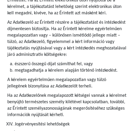
Érintettet. Ha az Érintett elektronikus úton nyújtotta be a
kérelmet, a tájékoztatást lehetőség szerint elektronikus úton
kell megadni, kivéve, ha az Érintett azt másként kéri.
Az Adatkezelő az Érintett részére a tájékoztatást és intézkedést
díjmentesen biztosítja. Ha az Érintett kérelme egyértelműen
megalapozatlan vagy – különösen ismétlődő jellege miatt –
túlzó, az Adatkezelő, figyelemmel a kért információ vagy
tájékoztatás nyújtásával vagy a kért intézkedés meghozatalával
járó adminisztratív költségekre:
észszerű összegű díjat számíthat fel, vagy
megtagadhatja a kérelem alapján történő intézkedést.
A kérelem egyértelműen megalapozatlan vagy túlzó
jellegének bizonyítása az Adatkezelőt terheli.
Ha az Adatkezelőnek megalapozott kétségei vannak a kérelmet
benyújtó természetes személy kilétével kapcsolatban, további,
az Érintett személyazonosságának megerősítéséhez szükséges
információk nyújtását kérheti.
Jogérvényesítési lehetőségek