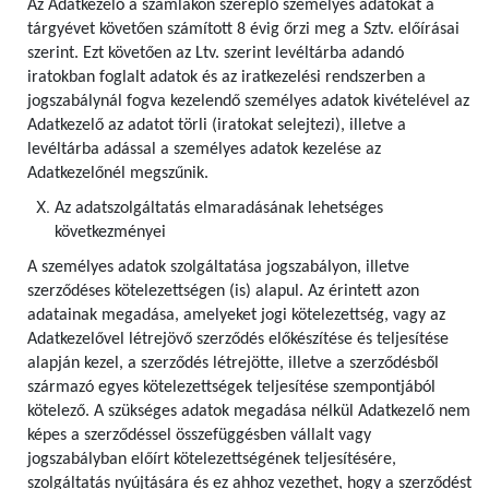
Az Adatkezelő a számlákon szereplő személyes adatokat a
tárgyévet követően számított 8 évig őrzi meg a Sztv. előírásai
szerint. Ezt követően az Ltv. szerint levéltárba adandó
iratokban foglalt adatok és az iratkezelési rendszerben a
jogszabálynál fogva kezelendő személyes adatok kivételével az
Adatkezelő az adatot törli (iratokat selejtezi), illetve a
levéltárba adással a személyes adatok kezelése az
Adatkezelőnél megszűnik.
Az adatszolgáltatás elmaradásának lehetséges
következményei
A személyes adatok szolgáltatása jogszabályon, illetve
szerződéses kötelezettségen (is) alapul. Az érintett azon
adatainak megadása, amelyeket jogi kötelezettség, vagy az
Adatkezelővel létrejövő szerződés előkészítése és teljesítése
alapján kezel, a szerződés létrejötte, illetve a szerződésből
származó egyes kötelezettségek teljesítése szempontjából
kötelező. A szükséges adatok megadása nélkül Adatkezelő nem
képes a szerződéssel összefüggésben vállalt vagy
jogszabályban előírt kötelezettségének teljesítésére,
szolgáltatás nyújtására és ez ahhoz vezethet, hogy a szerződést