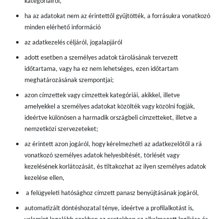
kategóriáiról,
ha az adatokat nem az érintettől gyűjtötték, a forrásukra vonatkozó
minden elérhető információ
az adatkezelés céljáról, jogalapjáról
adott esetben a személyes adatok tárolásának tervezett
időtartama, vagy ha ez nem lehetséges, ezen időtartam
meghatározásának szempontjai;
azon címzettek vagy címzettek kategóriái, akikkel, illetve
amelyekkel a személyes adatokat közölték vagy közölni fogják,
ideértve különösen a harmadik országbeli címzetteket, illetve a
nemzetközi szervezeteket;
az érintett azon jogáról, hogy kérelmezheti az adatkezelőtől a rá
vonatkozó személyes adatok helyesbítését, törlését vagy
kezelésének korlátozását, és tiltakozhat az ilyen személyes adatok
kezelése ellen,
a felügyeleti hatósághoz címzett panasz benyújtásának jogáról,
automatizált döntéshozatal ténye, ideértve a profilalkotást is,