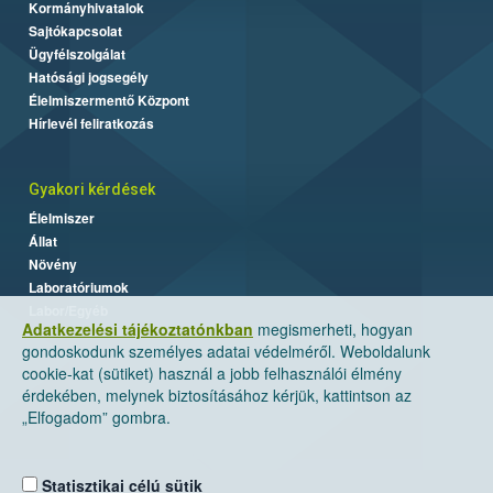
Kormányhivatalok
Sajtókapcsolat
Ügyfélszolgálat
Hatósági jogsegély
Élelmiszermentő Központ
Hírlevél feliratkozás
Gyakori kérdések
Élelmiszer
Állat
Növény
Laboratóriumok
Labor/Egyéb
Adatkezelési tájékoztatónkban
megismerheti, hogyan
gondoskodunk személyes adatai védelméről. Weboldalunk
cookie-kat (sütiket) használ a jobb felhasználói élmény
érdekében, melynek biztosításához kérjük, kattintson az
„Elfogadom” gombra.
Statisztikai célú sütik