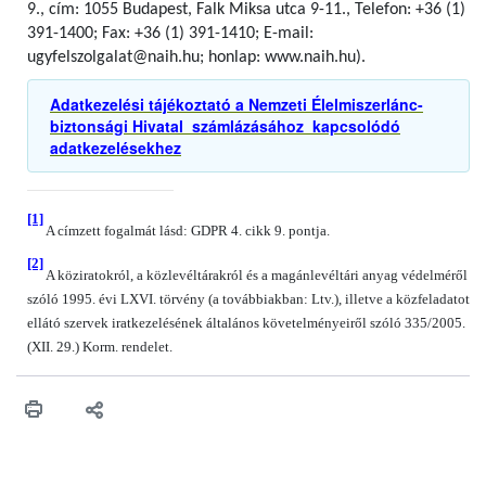
9., cím: 1055 Budapest, Falk Miksa utca 9-11., Telefon: +36 (1)
391-1400; Fax: +36 (1) 391-1410; E-mail:
ugyfelszolgalat@naih.hu; honlap: www.naih.hu).
Adatkezelési tájékoztató a Nemzeti Élelmiszerlánc-
biztonsági Hivatal számlázásához kapcsolódó
adatkezelésekhez
[1]
A címzett fogalmát lásd: GDPR 4. cikk 9. pontja.
[2]
A köziratokról, a közlevéltárakról és a magánlevéltári anyag védelméről
szóló 1995. évi LXVI. törvény (a továbbiakban: Ltv.), illetve a közfeladatot
ellátó szervek iratkezelésének általános követelményeiről szóló 335/2005.
(XII. 29.) Korm. rendelet.