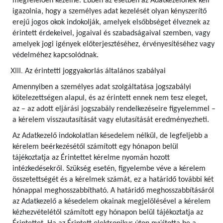
megfelelően kezelné. Ebben az esetben az Adatkezelőnek kell
igazolnia, hogy a személyes adat kezelését olyan kényszerítő
erejű jogos okok indokolják, amelyek elsőbbséget élveznek az
érintett érdekeivel, jogaival és szabadságaival szemben, vagy
amelyek jogi igények előterjesztéséhez, érvényesítéséhez vagy
védelméhez kapcsolódnak.
Az érintetti joggyakorlás általános szabályai
Amennyiben a személyes adat szolgáltatása jogszabályi
kötelezettségen alapul, és az érintett ennek nem tesz eleget,
az – az adott eljárási jogszabály rendelkezéseire figyelemmel –
a kérelem visszautasítását vagy elutasítását eredményezheti.
Az Adatkezelő indokolatlan késedelem nélkül, de legfeljebb a
kérelem beérkezésétől számított egy hónapon belül
tájékoztatja az Érintettet kérelme nyomán hozott
intézkedésekről. Szükség esetén, figyelembe véve a kérelem
összetettségét és a kérelmek számát, ez a határidő további két
hónappal meghosszabbítható. A határidő meghosszabbításáról
az Adatkezelő a késedelem okainak megjelölésével a kérelem
kézhezvételétől számított egy hónapon belül tájékoztatja az