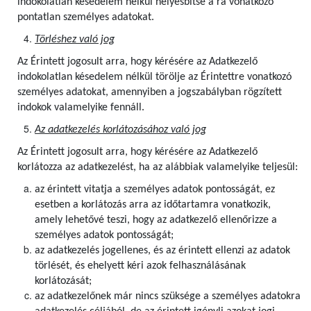
indokolatlan késedelem nélkül helyesbítse a rá vonatkozó
pontatlan személyes adatokat.
Törléshez való jog
Az Érintett
jogosult arra, hogy kérésére az Adatkezelő
indokolatlan késedelem nélkül törölje az Érintettre vonatkozó
személyes adatokat, amennyiben a jogszabályban rögzített
indokok valamelyike fennáll.
Az adatkezelés korlátozásához való jog
Az Érintett jogosult arra, hogy kérésére az Adatkezelő
korlátozza az adatkezelést, ha az alábbiak valamelyike teljesül:
az érintett vitatja a személyes adatok pontosságát, ez
esetben a korlátozás arra az időtartamra vonatkozik,
amely lehetővé teszi, hogy az adatkezelő ellenőrizze a
személyes adatok pontosságát;
az adatkezelés jogellenes, és az érintett ellenzi az adatok
törlését, és ehelyett kéri azok felhasználásának
korlátozását;
az adatkezelőnek már nincs szüksége a személyes adatokra