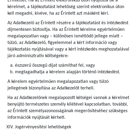
Érintettet. Ha az Érintett elektronikus úton nyújtotta be a
kérelmet, a tájékoztatást lehetőség szerint elektronikus úton
kell megadni, kivéve, ha az Érintett azt másként kéri.
Az Adatkezelő az Érintett részére a tájékoztatást és intézkedést
díjmentesen biztosítja. Ha az Érintett kérelme egyértelműen
megalapozatlan vagy – különösen ismétlődő jellege miatt –
túlzó, az Adatkezelő, figyelemmel a kért információ vagy
tájékoztatás nyújtásával vagy a kért intézkedés meghozatalával
járó adminisztratív költségekre:
észszerű összegű díjat számíthat fel, vagy
megtagadhatja a kérelem alapján történő intézkedést.
A kérelem egyértelműen megalapozatlan vagy túlzó
jellegének bizonyítása az Adatkezelőt terheli.
Ha az Adatkezelőnek megalapozott kétségei vannak a kérelmet
benyújtó természetes személy kilétével kapcsolatban, további,
az Érintett személyazonosságának megerősítéséhez szükséges
információk nyújtását kérheti.
Jogérvényesítési lehetőségek