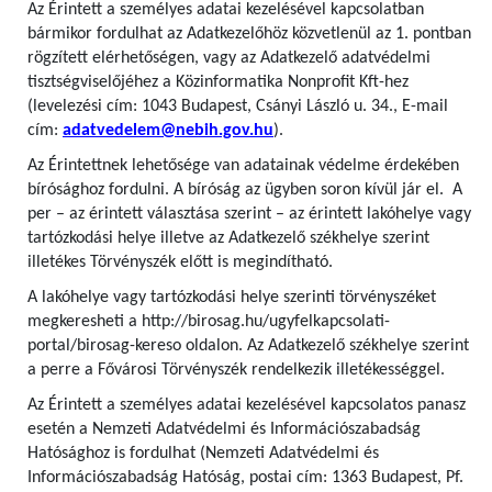
Az Érintett a személyes adatai kezelésével kapcsolatban
bármikor fordulhat az Adatkezelőhöz közvetlenül az 1. pontban
rögzített elérhetőségen, vagy az Adatkezelő adatvédelmi
tisztségviselőjéhez a Közinformatika Nonprofit Kft-hez
(levelezési cím: 1043 Budapest, Csányi László u. 34., E-mail
cím:
adatvedelem@nebih.gov.hu
).
Az Érintettnek lehetősége van adatainak védelme érdekében
bírósághoz fordulni. A bíróság az ügyben soron kívül jár el. A
per – az érintett választása szerint – az érintett lakóhelye vagy
tartózkodási helye illetve az Adatkezelő székhelye szerint
illetékes Törvényszék előtt is megindítható.
A lakóhelye vagy tartózkodási helye szerinti törvényszéket
megkeresheti a http://birosag.hu/ugyfelkapcsolati-
portal/birosag-kereso oldalon. Az Adatkezelő székhelye szerint
a perre a Fővárosi Törvényszék rendelkezik illetékességgel.
Az Érintett a személyes adatai kezelésével kapcsolatos panasz
esetén a Nemzeti Adatvédelmi és Információszabadság
Hatósághoz is fordulhat (Nemzeti Adatvédelmi és
Információszabadság Hatóság, postai cím: 1363 Budapest, Pf.