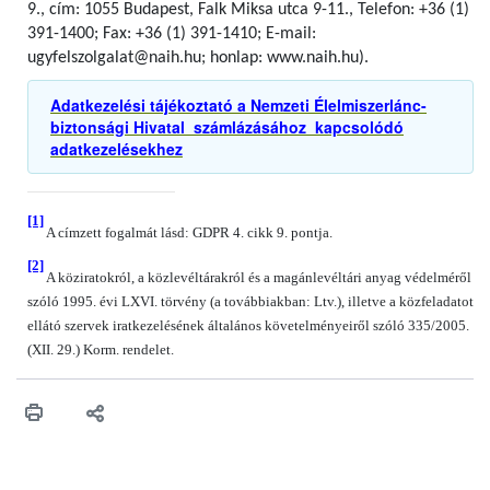
9., cím: 1055 Budapest, Falk Miksa utca 9-11., Telefon: +36 (1)
391-1400; Fax: +36 (1) 391-1410; E-mail:
ugyfelszolgalat@naih.hu; honlap: www.naih.hu).
Adatkezelési tájékoztató a Nemzeti Élelmiszerlánc-
biztonsági Hivatal számlázásához kapcsolódó
adatkezelésekhez
[1]
A címzett fogalmát lásd: GDPR 4. cikk 9. pontja.
[2]
A köziratokról, a közlevéltárakról és a magánlevéltári anyag védelméről
szóló 1995. évi LXVI. törvény (a továbbiakban: Ltv.), illetve a közfeladatot
ellátó szervek iratkezelésének általános követelményeiről szóló 335/2005.
(XII. 29.) Korm. rendelet.