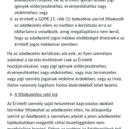
adatkezelés céljából, de az érintett igényli azokat jogi
igények előterjesztéséhez, érvényesítéséhez vagy
védelméhez; vagy
az érintett a GDPR 21. cikk (1) bekezdése szerint tiltakozott
az adatkezelés ellen; ez esetben a korlátozás arra az
időtartamra vonatkozik, amíg megállapításra nem kerül,
hogy az adatkezelő jogos indokai elsőbbséget élveznek-e az
érintett jogos indokaival szemben.
Ha az adatkezelés korlátozás alá esik, az ilyen személyes
adatokat a tárolás kivételével csak az Érintett
hozzájárulásával, vagy jogi igények előterjesztéséhez,
érvényesítéséhez vagy védelméhez, vagy más természetes
vagy jogi személy jogainak védelme érdekében, vagy az Unió,
illetve valamely tagállam fontos közérdekéből lehet kezelni.
A tiltakozáshoz való jog
Az Érintett személy saját helyzetével kapcsolatos okokból
bármikor tiltakozhat az adatkezelés ellen, ha álláspontja
szerint az Adatkezelő a személyes adatát a jelen adatkezelési
tájékoztatóban megjelölt céllal összefüggésben nem