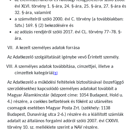
az élelmiszerláncról és hatósági felügyeletéről szóló 2008.
évi XLVI. törvény 1. §-ára, 24. §-ára, 25. §-ára, 27. §-ára és
32. §-ára, valamint
a számvitelről szóló 2000. évi C. törvény (a továbbiakban:
Sztv.) 169. § (2) bekezdésére és
az adózás rendjéről szóló 2017. évi CL. törvény 77–78. §-
ára.
A kezelt személyes adatok forrása
Az Adatkezelő szolgáltatását igénybe vevő Érintett személy.
A személyes adatok továbbítása, címzettjei, illetve a
címzettek kategóriái
[1]
Az Adatkezelő a működési feltételek biztosításával összefüggő
szerződésekhez kapcsolódó személyes adatokat továbbít a
Magyar Államkincstár (központ címe: 1054 Budapest, Hold u.
4.) részére, a csekkes befizetések és főként az utánvétes
csomagok esetében Magyar Posta Zrt. (székhely: 1138
Budapest, Dunavirág utca 2-6.) részére és a kiállított számlák
adatait az általános forgalmi adóról szóló 2007. évi CXXVII.
törvény 10. sz. melléklete szerint a NAV részére.