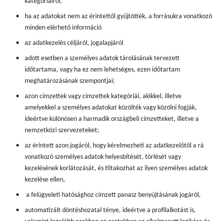
kategóriáiról,
ha az adatokat nem az érintettől gyűjtötték, a forrásukra vonatkozó
minden elérhető információ
az adatkezelés céljáról, jogalapjáról
adott esetben a személyes adatok tárolásának tervezett
időtartama, vagy ha ez nem lehetséges, ezen időtartam
meghatározásának szempontjai;
azon címzettek vagy címzettek kategóriái, akikkel, illetve
amelyekkel a személyes adatokat közölték vagy közölni fogják,
ideértve különösen a harmadik országbeli címzetteket, illetve a
nemzetközi szervezeteket;
az érintett azon jogáról, hogy kérelmezheti az adatkezelőtől a rá
vonatkozó személyes adatok helyesbítését, törlését vagy
kezelésének korlátozását, és tiltakozhat az ilyen személyes adatok
kezelése ellen,
a felügyeleti hatósághoz címzett panasz benyújtásának jogáról,
automatizált döntéshozatal ténye, ideértve a profilalkotást is,