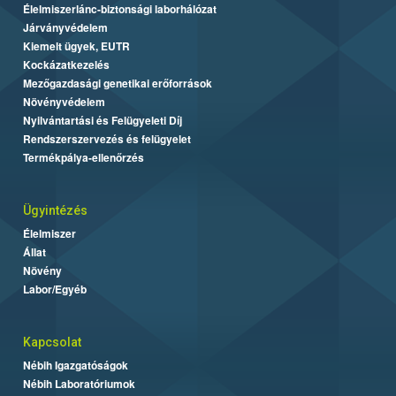
Élelmiszerlánc-biztonsági laborhálózat
Járványvédelem
Kiemelt ügyek, EUTR
Kockázatkezelés
Mezőgazdasági genetikai erőforrások
Növényvédelem
Nyilvántartási és Felügyeleti Díj
Rendszerszervezés és felügyelet
Termékpálya-ellenőrzés
Ügyintézés
Élelmiszer
Állat
Növény
Labor/Egyéb
Kapcsolat
Nébih Igazgatóságok
Nébih Laboratóriumok