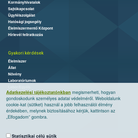
Kormányhivatalok
Sajtókapcsolat
Ügyfélszolgálat
Hatósági jogsegély
Élelmiszermentő Központ
Hírlevél feliratkozás
Gyakori kérdések
Élelmiszer
Állat
Növény
Laboratóriumok
Labor/Egyéb
Adatkezelési tájékoztatónkban
megismerheti, hogyan
gondoskodunk személyes adatai védelméről. Weboldalunk
cookie-kat (sütiket) használ a jobb felhasználói élmény
érdekében, melynek biztosításához kérjük, kattintson az
„Elfogadom” gombra.
Statisztikai célú sütik