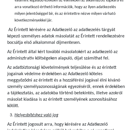
valamint legalább ezekben az esetekben az alkalmazott logikára és
arra vonatkozó érthető információk, hogy az ilyen adatkezelés
milyen jelentőséggel bír, és az érintettre nézve milyen várható
következményekkel jár.
Az Érintett kérésére az Adatkezelő az adatkezelés tárgyát
képező személyes adatok másolatát az Érintett rendelkezésére
bocsátja első alkalommal díjmentesen.
Az Érintett által kért további másolatokért az adatkezelő az
adminisztratív költségeken alapuló, díjat számíthat fel.
Az adatbiztonsági követelmények teljesülése és az érintett
jogainak védelme érdekében az Adatkezelő köteles
meggyőződni az érintett és a hozzáférési jogával élni kívánó
személy személyazonosságának egyezéséről, ennek érdekében
a tájékoztatás, az adatokba történő betekintés, illetve azokról
másolat kiadása is az érintett személyének azonosításához
kötött.
Helyesbítéshez való jog
Az Érintett jogosult arra, hogy kérésére az Adatkezelő