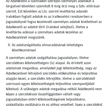
Az Adatkezelő a számlákon szereplő személyes adatokat a
tárgyévet követően számított 8 évig őrzi meg a Sztv. előírásai
szerint. Ezt követően az Ltv. szerint levéltárba adandó
iratokban foglalt adatok és az iratkezelési rendszerben a
jogszabálynál fogva kezelendő személyes adatok kivételével az
Adatkezelő az adatot törli (iratokat selejtezi), illetve a
levéltárba adással a személyes adatok kezelése az
Adatkezelőnél megszűnik.
Az adatszolgáltatás elmaradásának lehetséges
következményei
A személyes adatok szolgáltatása jogszabályon, illetve
szerződéses kötelezettségen (is) alapul. Az érintett azon
adatainak megadása, amelyeket jogi kötelezettség, vagy az
Adatkezelővel létrejövő szerződés előkészítése és teljesítése
alapján kezel, a szerződés létrejötte, illetve a szerződésből
származó egyes kötelezettségek teljesítése szempontjából
kötelező. A szükséges adatok megadása nélkül Adatkezelő nem
képes a szerződéssel összefüggésben vállalt vagy
jogszabályban előírt kötelezettségének teljesítésére,
szolgáltatás nyújtására és ez ahhoz vezethet, hogy a szerződést