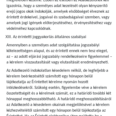
megfelelően kezelné. Ebben az esetben az Adatkezelőnek kell
igazolnia, hogy a személyes adat kezelését olyan kényszerítő
erejű jogos okok indokolják, amelyek elsőbbséget élveznek az
érintett érdekeivel, jogaival és szabadságaival szemben, vagy
amelyek jogi igények előterjesztéséhez, érvényesítéséhez vagy
védelméhez kapcsolódnak.
Az érintetti joggyakorlás általános szabályai
Amennyiben a személyes adat szolgáltatása jogszabályi
kötelezettségen alapul, és az érintett ennek nem tesz eleget,
az – az adott eljárási jogszabály rendelkezéseire figyelemmel –
a kérelem visszautasítását vagy elutasítását eredményezheti.
Az Adatkezelő indokolatlan késedelem nélkül, de legfeljebb a
kérelem beérkezésétől számított egy hónapon belül
tájékoztatja az Érintettet kérelme nyomán hozott
intézkedésekről. Szükség esetén, figyelembe véve a kérelem
összetettségét és a kérelmek számát, ez a határidő további két
hónappal meghosszabbítható. A határidő meghosszabbításáról
az Adatkezelő a késedelem okainak megjelölésével a kérelem
kézhezvételétől számított egy hónapon belül tájékoztatja az