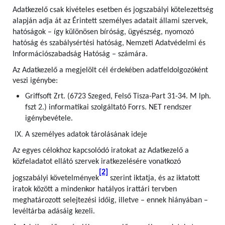
Adatkezelő csak kivételes esetben és jogszabályi kötelezettség
alapján adja át az Érintett személyes adatait állami szervek,
hatóságok – így különösen bíróság, ügyészség, nyomozó
hatóság és szabálysértési hatóság, Nemzeti Adatvédelmi és
Információszabadság Hatóság – számára.
Az Adatkezelő a megjelölt cél érdekében adatfeldolgozóként
veszi igénybe:
Griffsoft Zrt. (6723 Szeged, Felső Tisza-Part 31-34. M lph.
fszt 2.) informatikai szolgáltató Forrs. NET rendszer
igénybevétele.
A személyes adatok tárolásának ideje
Az egyes célokhoz kapcsolódó iratokat az Adatkezelő a
közfeladatot ellátó szervek iratkezelésére vonatkozó
[2]
jogszabályi követelmények
szerint iktatja, és az iktatott
iratok között a mindenkor hatályos irattári tervben
meghatározott selejtezési időig, illetve – ennek hiányában –
levéltárba adásáig kezeli.