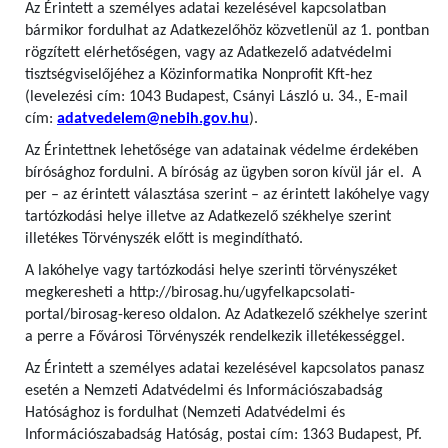
Az Érintett a személyes adatai kezelésével kapcsolatban
bármikor fordulhat az Adatkezelőhöz közvetlenül az 1. pontban
rögzített elérhetőségen, vagy az Adatkezelő adatvédelmi
tisztségviselőjéhez a Közinformatika Nonprofit Kft-hez
(levelezési cím: 1043 Budapest, Csányi László u. 34., E-mail
cím:
adatvedelem@nebih.gov.hu
).
Az Érintettnek lehetősége van adatainak védelme érdekében
bírósághoz fordulni. A bíróság az ügyben soron kívül jár el. A
per – az érintett választása szerint – az érintett lakóhelye vagy
tartózkodási helye illetve az Adatkezelő székhelye szerint
illetékes Törvényszék előtt is megindítható.
A lakóhelye vagy tartózkodási helye szerinti törvényszéket
megkeresheti a http://birosag.hu/ugyfelkapcsolati-
portal/birosag-kereso oldalon. Az Adatkezelő székhelye szerint
a perre a Fővárosi Törvényszék rendelkezik illetékességgel.
Az Érintett a személyes adatai kezelésével kapcsolatos panasz
esetén a Nemzeti Adatvédelmi és Információszabadság
Hatósághoz is fordulhat (Nemzeti Adatvédelmi és
Információszabadság Hatóság, postai cím: 1363 Budapest, Pf.