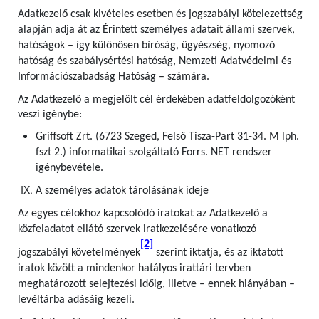
Adatkezelő csak kivételes esetben és jogszabályi kötelezettség
alapján adja át az Érintett személyes adatait állami szervek,
hatóságok – így különösen bíróság, ügyészség, nyomozó
hatóság és szabálysértési hatóság, Nemzeti Adatvédelmi és
Információszabadság Hatóság – számára.
Az Adatkezelő a megjelölt cél érdekében adatfeldolgozóként
veszi igénybe:
Griffsoft Zrt. (6723 Szeged, Felső Tisza-Part 31-34. M lph.
fszt 2.) informatikai szolgáltató Forrs. NET rendszer
igénybevétele.
A személyes adatok tárolásának ideje
Az egyes célokhoz kapcsolódó iratokat az Adatkezelő a
közfeladatot ellátó szervek iratkezelésére vonatkozó
[2]
jogszabályi követelmények
szerint iktatja, és az iktatott
iratok között a mindenkor hatályos irattári tervben
meghatározott selejtezési időig, illetve – ennek hiányában –
levéltárba adásáig kezeli.