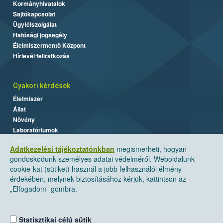
Kormányhivatalok
Sajtókapcsolat
Ügyfélszolgálat
Hatósági jogsegély
Élelmiszermentő Központ
Hírlevél feliratkozás
Gyakori kérdések
Élelmiszer
Állat
Növény
Laboratóriumok
Labor/Egyéb
Adatkezelési tájékoztatónkban
megismerheti, hogyan
gondoskodunk személyes adatai védelméről. Weboldalunk
cookie-kat (sütiket) használ a jobb felhasználói élmény
érdekében, melynek biztosításához kérjük, kattintson az
„Elfogadom” gombra.
Statisztikai célú sütik