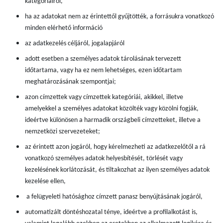
kategóriáiról,
ha az adatokat nem az érintettől gyűjtötték, a forrásukra vonatkozó
minden elérhető információ
az adatkezelés céljáról, jogalapjáról
adott esetben a személyes adatok tárolásának tervezett
időtartama, vagy ha ez nem lehetséges, ezen időtartam
meghatározásának szempontjai;
azon címzettek vagy címzettek kategóriái, akikkel, illetve
amelyekkel a személyes adatokat közölték vagy közölni fogják,
ideértve különösen a harmadik országbeli címzetteket, illetve a
nemzetközi szervezeteket;
az érintett azon jogáról, hogy kérelmezheti az adatkezelőtől a rá
vonatkozó személyes adatok helyesbítését, törlését vagy
kezelésének korlátozását, és tiltakozhat az ilyen személyes adatok
kezelése ellen,
a felügyeleti hatósághoz címzett panasz benyújtásának jogáról,
automatizált döntéshozatal ténye, ideértve a profilalkotást is,