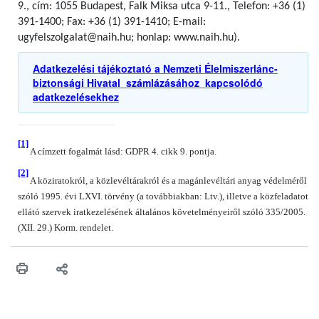
9., cím: 1055 Budapest, Falk Miksa utca 9-11., Telefon: +36 (1)
391-1400; Fax: +36 (1) 391-1410; E-mail:
ugyfelszolgalat@naih.hu; honlap: www.naih.hu).
Adatkezelési tájékoztató a Nemzeti Élelmiszerlánc-
biztonsági Hivatal számlázásához kapcsolódó
adatkezelésekhez
[1]
A címzett fogalmát lásd: GDPR 4. cikk 9. pontja.
[2]
A köziratokról, a közlevéltárakról és a magánlevéltári anyag védelméről
szóló 1995. évi LXVI. törvény (a továbbiakban: Ltv.), illetve a közfeladatot
ellátó szervek iratkezelésének általános követelményeiről szóló 335/2005.
(XII. 29.) Korm. rendelet.