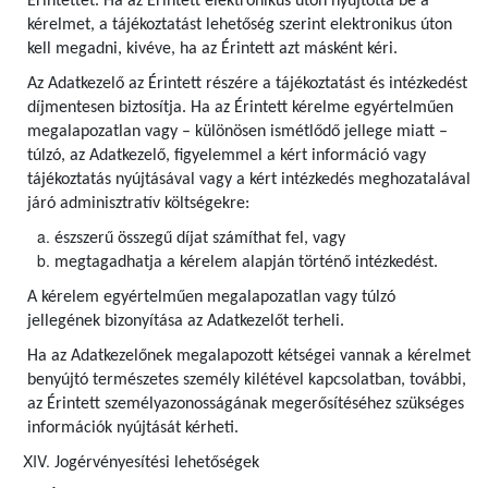
Érintettet. Ha az Érintett elektronikus úton nyújtotta be a
kérelmet, a tájékoztatást lehetőség szerint elektronikus úton
kell megadni, kivéve, ha az Érintett azt másként kéri.
Az Adatkezelő az Érintett részére a tájékoztatást és intézkedést
díjmentesen biztosítja. Ha az Érintett kérelme egyértelműen
megalapozatlan vagy – különösen ismétlődő jellege miatt –
túlzó, az Adatkezelő, figyelemmel a kért információ vagy
tájékoztatás nyújtásával vagy a kért intézkedés meghozatalával
járó adminisztratív költségekre:
észszerű összegű díjat számíthat fel, vagy
megtagadhatja a kérelem alapján történő intézkedést.
A kérelem egyértelműen megalapozatlan vagy túlzó
jellegének bizonyítása az Adatkezelőt terheli.
Ha az Adatkezelőnek megalapozott kétségei vannak a kérelmet
benyújtó természetes személy kilétével kapcsolatban, további,
az Érintett személyazonosságának megerősítéséhez szükséges
információk nyújtását kérheti.
Jogérvényesítési lehetőségek