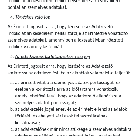
indokolatlan késedelem nélkül helyesbítse a rá vonatkozó
pontatlan személyes adatokat.
Törléshez való jog
Az Érintett
jogosult arra, hogy kérésére az Adatkezelő
indokolatlan késedelem nélkül törölje az Érintettre vonatkozó
személyes adatokat, amennyiben a jogszabályban rögzített
indokok valamelyike fennáll.
Az adatkezelés korlátozásához való jog
Az Érintett jogosult arra, hogy kérésére az Adatkezelő
korlátozza az adatkezelést, ha az alábbiak valamelyike teljesül:
az érintett vitatja a személyes adatok pontosságát, ez
esetben a korlátozás arra az időtartamra vonatkozik,
amely lehetővé teszi, hogy az adatkezelő ellenőrizze a
személyes adatok pontosságát;
az adatkezelés jogellenes, és az érintett ellenzi az adatok
törlését, és ehelyett kéri azok felhasználásának
korlátozását;
az adatkezelőnek már nincs szüksége a személyes adatokra