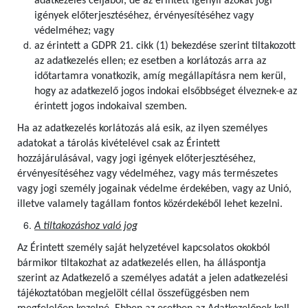
adatkezelés céljából, de az érintett igényli azokat jogi
igények előterjesztéséhez, érvényesítéséhez vagy
védelméhez; vagy
az érintett a GDPR 21. cikk (1) bekezdése szerint tiltakozott
az adatkezelés ellen; ez esetben a korlátozás arra az
időtartamra vonatkozik, amíg megállapításra nem kerül,
hogy az adatkezelő jogos indokai elsőbbséget élveznek-e az
érintett jogos indokaival szemben.
Ha az adatkezelés korlátozás alá esik, az ilyen személyes
adatokat a tárolás kivételével csak az Érintett
hozzájárulásával, vagy jogi igények előterjesztéséhez,
érvényesítéséhez vagy védelméhez, vagy más természetes
vagy jogi személy jogainak védelme érdekében, vagy az Unió,
illetve valamely tagállam fontos közérdekéből lehet kezelni.
A tiltakozáshoz való jog
Az Érintett személy saját helyzetével kapcsolatos okokból
bármikor tiltakozhat az adatkezelés ellen, ha álláspontja
szerint az Adatkezelő a személyes adatát a jelen adatkezelési
tájékoztatóban megjelölt céllal összefüggésben nem