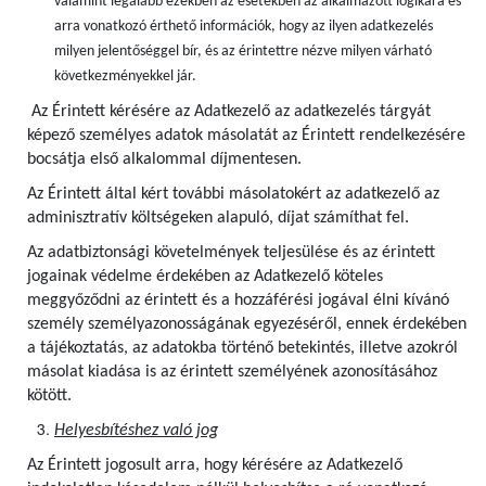
valamint legalább ezekben az esetekben az alkalmazott logikára és
arra vonatkozó érthető információk, hogy az ilyen adatkezelés
milyen jelentőséggel bír, és az érintettre nézve milyen várható
következményekkel jár.
Az Érintett kérésére az Adatkezelő az adatkezelés tárgyát
képező személyes adatok másolatát az Érintett rendelkezésére
bocsátja első alkalommal díjmentesen.
Az Érintett által kért további másolatokért az adatkezelő az
adminisztratív költségeken alapuló, díjat számíthat fel.
Az adatbiztonsági követelmények teljesülése és az érintett
jogainak védelme érdekében az Adatkezelő köteles
meggyőződni az érintett és a hozzáférési jogával élni kívánó
személy személyazonosságának egyezéséről, ennek érdekében
a tájékoztatás, az adatokba történő betekintés, illetve azokról
másolat kiadása is az érintett személyének azonosításához
kötött.
Helyesbítéshez való jog
Az Érintett jogosult arra, hogy kérésére az Adatkezelő