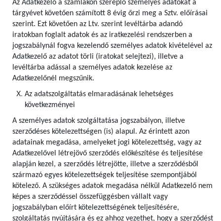
Az Adatkezelő a számlákon szereplő személyes adatokat a
tárgyévet követően számított 8 évig őrzi meg a Sztv. előírásai
szerint. Ezt követően az Ltv. szerint levéltárba adandó
iratokban foglalt adatok és az iratkezelési rendszerben a
jogszabálynál fogva kezelendő személyes adatok kivételével az
Adatkezelő az adatot törli (iratokat selejtezi), illetve a
levéltárba adással a személyes adatok kezelése az
Adatkezelőnél megszűnik.
Az adatszolgáltatás elmaradásának lehetséges
következményei
A személyes adatok szolgáltatása jogszabályon, illetve
szerződéses kötelezettségen (is) alapul. Az érintett azon
adatainak megadása, amelyeket jogi kötelezettség, vagy az
Adatkezelővel létrejövő szerződés előkészítése és teljesítése
alapján kezel, a szerződés létrejötte, illetve a szerződésből
származó egyes kötelezettségek teljesítése szempontjából
kötelező. A szükséges adatok megadása nélkül Adatkezelő nem
képes a szerződéssel összefüggésben vállalt vagy
jogszabályban előírt kötelezettségének teljesítésére,
szolgáltatás nyújtására és ez ahhoz vezethet, hogy a szerződést