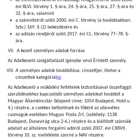
az élelmiszerláncról és hatósági felügyeletéről szóló 2008.
évi XLVI. törvény 1. §-ára, 24. §-ára, 25. §-ára, 27. §-ára és
32. §-ára, valamint
a számvitelről szóló 2000. évi C. törvény (a továbbiakban:
Sztv.) 169. § (2) bekezdésére és
az adózás rendjéről szóló 2017. évi CL. törvény 77–78. §-
ára.
A kezelt személyes adatok forrása
Az Adatkezelő szolgáltatását igénybe vevő Érintett személy.
A személyes adatok továbbítása, címzettjei, illetve a
címzettek kategóriái
[1]
Az Adatkezelő a működési feltételek biztosításával összefüggő
szerződésekhez kapcsolódó személyes adatokat továbbít a
Magyar Államkincstár (központ címe: 1054 Budapest, Hold u.
4.) részére, a csekkes befizetések és főként az utánvétes
csomagok esetében Magyar Posta Zrt. (székhely: 1138
Budapest, Dunavirág utca 2-6.) részére és a kiállított számlák
adatait az általános forgalmi adóról szóló 2007. évi CXXVII.
törvény 10. sz. melléklete szerint a NAV részére.