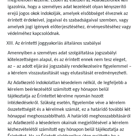
megfelelően kezelné. Ebben az esetben az Adatkezelőnek kell
igazolnia, hogy a személyes adat kezelését olyan kényszerítő
erejű jogos okok indokolják, amelyek elsőbbséget élveznek az
érintett érdekeivel, jogaival és szabadságaival szemben, vagy
amelyek jogi igények előterjesztéséhez, érvényesítéséhez vagy
védelméhez kapcsolódnak.
Az érintetti joggyakorlás általános szabályai
Amennyiben a személyes adat szolgáltatása jogszabályi
kötelezettségen alapul, és az érintett ennek nem tesz eleget,
az – az adott eljárási jogszabály rendelkezéseire figyelemmel –
a kérelem visszautasítását vagy elutasítását eredményezheti.
Az Adatkezelő indokolatlan késedelem nélkül, de legfeljebb a
kérelem beérkezésétől számított egy hónapon belül
tájékoztatja az Érintettet kérelme nyomán hozott
intézkedésekről. Szükség esetén, figyelembe véve a kérelem
összetettségét és a kérelmek számát, ez a határidő további két
hónappal meghosszabbítható. A határidő meghosszabbításáról
az Adatkezelő a késedelem okainak megjelölésével a kérelem
kézhezvételétől számított egy hónapon belül tájékoztatja az