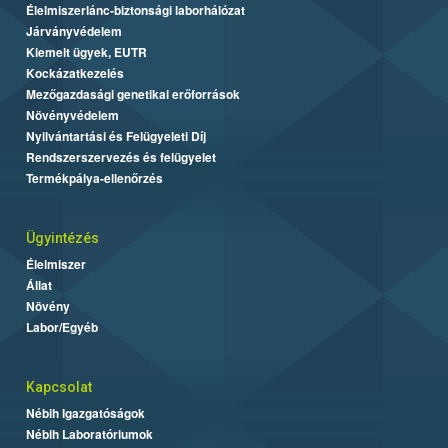
Élelmiszerlánc-biztonsági laborhálózat
Járványvédelem
Kiemelt ügyek, EUTR
Kockázatkezelés
Mezőgazdasági genetikai erőforrások
Növényvédelem
Nyilvántartási és Felügyeleti Díj
Rendszerszervezés és felügyelet
Termékpálya-ellenőrzés
Ügyintézés
Élelmiszer
Állat
Növény
Labor/Egyéb
Kapcsolat
Nébih Igazgatóságok
Nébih Laboratóriumok