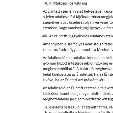
A tiltakozáshoz való jog
Az Érintett személy saját helyzetével kapcs
a jelen adatkezelési tájékoztatóban megjel
személyes adat kezelését olyan kényszerítő
szemben, vagy amelyek jogi igények előte
Az érintetti joggyakorlás általános szab
Amennyiben a személyes adat szolgáltatása j
rendelkezéseire figyelemmel – a kérelem v
Az Adatkezelő indokolatlan késedelem nélkü
nyomán hozott intézkedésekről. Szükség es
meghosszabbítható. A határidő meghosszab
belül tájékoztatja az Érintettet. Ha az Érin
kivéve, ha az Érintett azt másként kéri.
Az Adatkezelő az Érintett részére a tájéko
különösen ismétlődő jellege miatt – túlzó, 
meghozatalával járó adminisztratív költség
észszerű összegű díjat számíthat fel, v