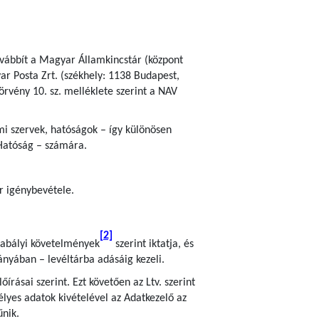
ovábbít a Magyar Államkincstár (központ
ar Posta Zrt. (székhely: 1138 Budapest,
törvény 10. sz. melléklete szerint a NAV
ami szervek, hatóságok – így különösen
Hatóság – számára.
er igénybevétele.
[2]
szabályi követelmények
szerint iktatja, és
iányában – levéltárba adásáig kezeli.
rásai szerint. Ezt követően az Ltv. szerint
lyes adatok kivételével az Adatkezelő az
űnik.