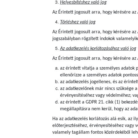
Helyesbítéshez való jog
Az Érintett jogosult arra, hogy kérésére a
Törléshez való jog
Az Érintett
jogosult arra, hogy kérésére az
jogszabályban rögzített indokok valamelyik
Az adatkezelés korlátozásához való jog
Az Érintett jogosult arra, hogy kérésére az
az érintett vitatja a személyes adatok 
ellenőrizze a személyes adatok pontoss
az adatkezelés jogellenes, és az érintet
az adatkezelőnek már nincs szüksége a s
érvényesítéséhez vagy védelméhez; va
az érintett a GDPR 21. cikk (1) bekezdé
megállapításra nem kerül, hogy az adat
Ha az adatkezelés korlátozás alá esik, az i
előterjesztéséhez, érvényesítéséhez vagy 
valamely tagállam fontos közérdekéből lehe