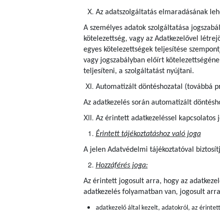
Az adatszolgáltatás elmaradásának le
A személyes adatok szolgáltatása jogszabál
kötelezettség, vagy az Adatkezelővel létrejö
egyes kötelezettségek teljesítése szempon
vagy jogszabályban előírt kötelezettségének
teljesíteni, a szolgáltatást nyújtani.
Automatizált döntéshozatal (továbbá pr
Az adatkezelés során automatizált döntéshoz
Az érintett adatkezeléssel kapcsolatos 
Érintett tájékoztatáshoz való joga
A jelen Adatvédelmi tájékoztatóval biztosít
Hozzáférés joga:
Az érintett jogosult arra, hogy az adatkez
adatkezelés folyamatban van, jogosult arr
adatkezelő által kezelt, adatokról, az érintet