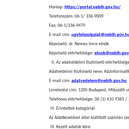
Honlap:
https://portal.nebih.gov.hu/
Telefonszám: 06-1/ 336-9009
Fax: 06-1/336-9479
E-mail cím:
ugyfelszolgalat@nebih.gov.h
Képviselő: dr. Nemes Imre elnök
Képviselő elérhetősége:
elnok@nebih.gov
Az adatvédelmi tisztviselő elérhetőség
Adatvédelmi tisztviselő neve: Közinformatik
E-mail cím:
adatvedelem@nebih.gov.hu
Levelezési cím: 1205 Budapest, Mikszáth u
Telefonos elérhetősége: 06 (1) 610 9383 /
Érintettek kategóriái
Az Adatkezelővel által kiállított számlán s
Kezelt adatok köre