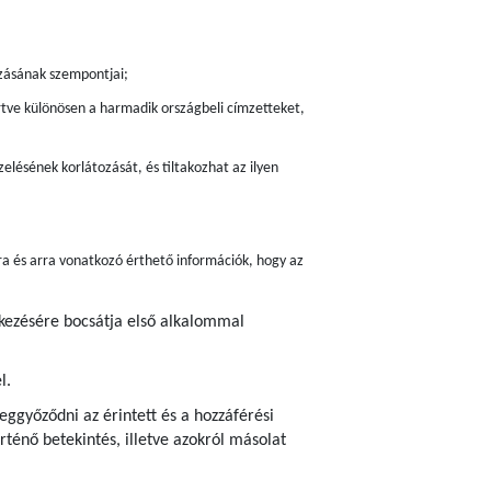
zásának szempontjai;
értve különösen a harmadik országbeli címzetteket,
elésének korlátozását, és tiltakozhat az ilyen
ra és arra vonatkozó érthető információk, hogy az
lkezésére bocsátja első alkalommal
l.
ggyőződni az érintett és a hozzáférési
ténő betekintés, illetve azokról másolat