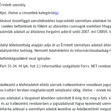
Érintett személy.
jei, illetve a címzettek kategóriái
[1]
sításával összefüggő szerződésekhez kapcsolódó személyes adatokat t
a csekkes befizetések és főként az utánvétes csomagok esetében Magy
t számlák adatait az általános forgalmi adóról szóló 2007. évi CXXVII. 
bályi kötelezettség alapján adja át az Érintett személyes adatait áll
zabálysértési hatóság, Nemzeti Adatvédelmi és Információszabadság 
atfeldolgozóként veszi igénybe:
-Part 31-34. M lph. fszt 2.) informatikai szolgáltató Forrs. NET rendsz
datkezelő a közfeladatot ellátó szervek iratkezelésére vonatkozó jog
yos irattári tervben meghatározott selejtezési időig, illetve – ennek h
s adatokat a tárgyévet követően számított 8 évig őrzi meg a Sztv. előí
 és az iratkezelési rendszerben a jogszabálynál fogva kezelendő szemé
 levéltárba adással a személyes adatok kezelése az Adatkezelőnél megsz