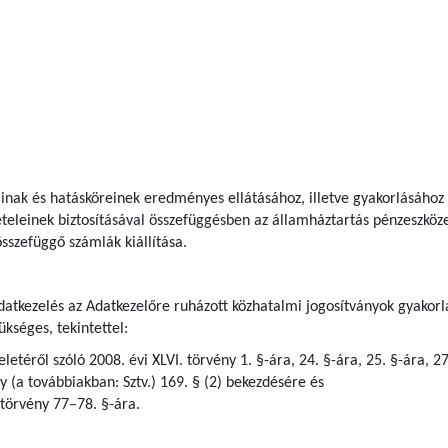
ainak és hatásköreinek eredményes ellátásához, illetve gyakorlásához 
tételeinek biztosításával összefüggésben az államháztartás pénzeszköz
sszefüggő számlák kiállítása.
adatkezelés az Adatkezelőre ruházott közhatalmi jogosítványok gyakorlá
kséges, tekintettel:
letéről szóló 2008. évi XLVI. törvény 1. §-ára, 24. §-ára, 25. §-ára, 2
ny (a továbbiakban: Sztv.) 169. § (2) bekezdésére és
 törvény 77–78. §-ára.