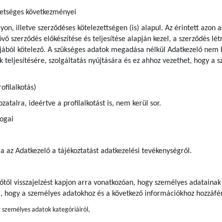
hetséges következményei
yon, illetve szerződéses kötelezettségen (is) alapul. Az érintett azo
vő szerződés előkészítése és teljesítése alapján kezel, a szerződés lét
tjából kötelező. A szükséges adatok megadása nélkül Adatkezelő nem k
 teljesítésére, szolgáltatás nyújtására és ez ahhoz vezethet, hogy a 
ofilalkotás)
atalra, ideértve a profilalkotást is, nem kerül sor.
jogai
ja az Adatkezelő a tájékoztatást adatkezelési tevékenységről.
előtől visszajelzést kapjon arra vonatkozóan, hogy személyes adatainak
a, hogy a személyes adatokhoz és a következő információkhoz hozzáfér
t személyes adatok kategóriáiról,