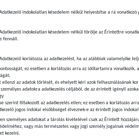
z Adatkezelő indokolatlan késedelem nélkül helyesbítse a rá vonatkozó
 Adatkezelő indokolatlan késedelem nélkül törölje az Érintettre vona
e fennáll.
 Adatkezelő korlátozza az adatkezelést, ha az alábbiak valamelyike telj
pontosságát, ez esetben a korlátozás arra az időtartamra vonatkozik, 
ágát;
t ellenzi az adatok törlését, és ehelyett kéri azok felhasználásának kor
zemélyes adatokra adatkezelés céljából, de az érintett igényli azokat
gy
se szerint tiltakozott az adatkezelés ellen; ez esetben a korlátozás ar
kezelő jogos indokai elsőbbséget élveznek-e az érintett jogos indoka
lyen személyes adatokat a tárolás kivételével csak az Érintett hozzájár
védelméhez, vagy más természetes vagy jogi személy jogainak védelme
t kezelni.