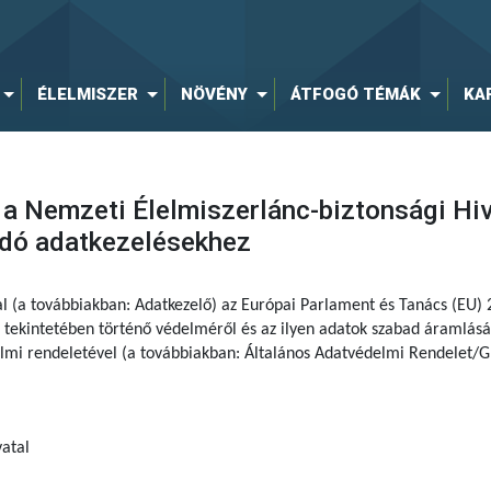
ÉLELMISZER
NÖVÉNY
ÁTFOGÓ TÉMÁK
KA
 a Nemzeti Élelmiszerlánc-biztonsági Hi
dó adatkezelésekhez
al (a továbbiakban: Adatkezelő) az Európai Parlament és Tanács (EU)
tekintetében történő védelméről és az ilyen adatok szabad áramlásár
delmi rendeletével (a továbbiakban: Általános Adatvédelmi Rendelet/G
atal