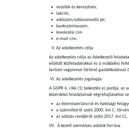
vezeték és keresztnév,
lakcím,
adószám/adóazonosító jel,
bankszámlaszám,
levelezési cím
e-mail cím.
Az adatkezelés célja
Az adatkezelés célja az Adatkezelő feladat
ellátott közfeladatokkal és a működési fel
tartozó vagyonnal történő gazdálkodással ö
Az adatkezelés jogalapja
A GDPR 6. cikk (1) bekezdés e) pontja, az 
közérdekű feladatainak végrehajtásához szü
az élelmiszerláncról és hatósági felügye
a számvitelről szóló 2000. évi C. törvé
az adózás rendjéről szóló 2017. évi CL.
A kezelt személyes adatok forrása