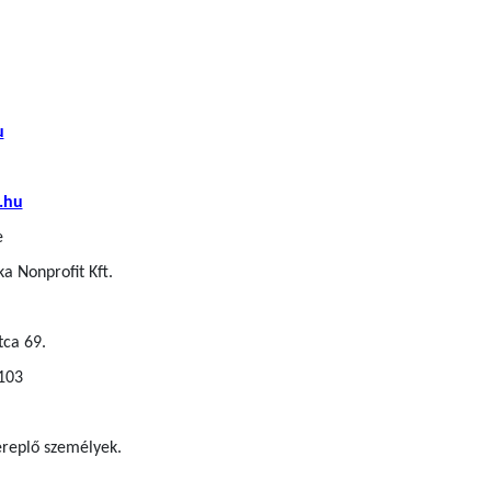
u
.hu
e
a Nonprofit Kft.
tca 69.
 103
zereplő személyek.