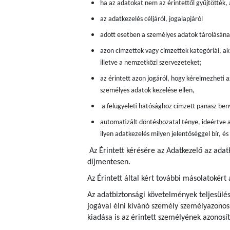
ha az adatokat nem az érintettől gyűjtötték,
az adatkezelés céljáról, jogalapjáról
adott esetben a személyes adatok tárolásán
azon címzettek vagy címzettek kategóriái, aki
illetve a nemzetközi szervezeteket;
az érintett azon jogáról, hogy kérelmezheti a
személyes adatok kezelése ellen,
a felügyeleti hatósághoz címzett panasz beny
automatizált döntéshozatal ténye, ideértve a
ilyen adatkezelés milyen jelentőséggel bír, é
Az Érintett kérésére az Adatkezelő az ada
díjmentesen.
Az Érintett által kért további másolatokért 
Az adatbiztonsági követelmények teljesülés
jogával élni kívánó személy személyazonoss
kiadása is az érintett személyének azonosít