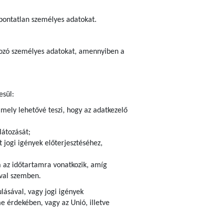
 pontatlan személyes adatokat.
tkozó személyes adatokat, amennyiben a
esül:
amely lehetővé teszi, hogy az adatkezelő
látozását;
 jogi igények előterjesztéséhez,
ra az időtartamra vonatkozik, amíg
ival szemben.
ulásával, vagy jogi igények
 érdekében, vagy az Unió, illetve