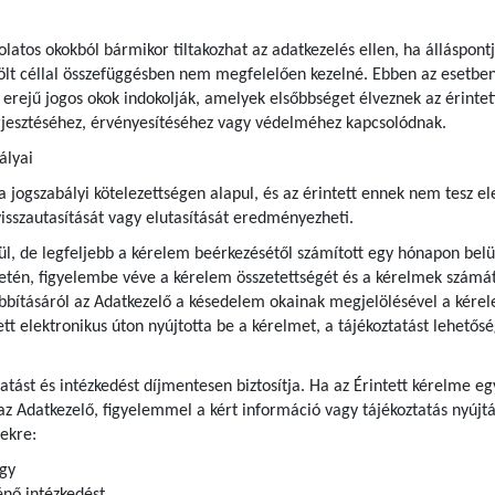
olatos okokból bármikor tiltakozhat az adatkezelés ellen, ha álláspont
ölt céllal összefüggésben nem megfelelően kezelné. Ebben az esetben 
 erejű jogos okok indokolják, amelyek elsőbbséget élveznek az érintett
rjesztéséhez, érvényesítéséhez vagy védelméhez kapcsolódnak.
ályai
ogszabályi kötelezettségen alapul, és az érintett ennek nem tesz eleg
isszautasítását vagy elutasítását eredményezheti.
l, de legfeljebb a kérelem beérkezésétől számított egy hónapon belül
etén, figyelembe véve a kérelem összetettségét és a kérelmek számát
bításáról az Adatkezelő a késedelem okainak megjelölésével a kérel
tett elektronikus úton nyújtotta be a kérelmet, a tájékoztatást lehetős
ztatást és intézkedést díjmentesen biztosítja. Ha az Érintett kérelme
az Adatkezelő, figyelemmel a kért információ vagy tájékoztatás nyújtá
ekre:
agy