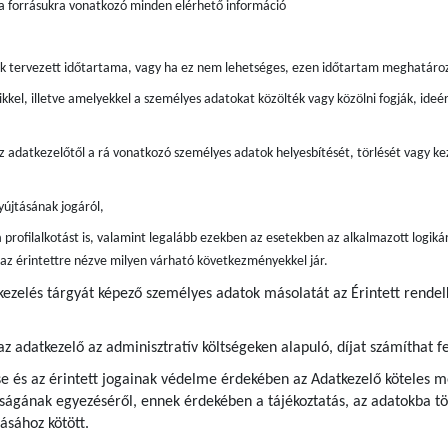
 a forrásukra vonatkozó minden elérhető információ
ak tervezett időtartama, vagy ha ez nem lehetséges, ezen időtartam meghatáro
kkel, illetve amelyekkel a személyes adatokat közölték vagy közölni fogják, ide
z adatkezelőtől a rá vonatkozó személyes adatok helyesbítését, törlését vagy kez
újtásának jogáról,
 profilalkotást is, valamint legalább ezekben az esetekben az alkalmazott logiká
s az érintettre nézve milyen várható következményekkel jár.
tkezelés tárgyát képező személyes adatok másolatát az Érintett rende
az adatkezelő az adminisztratív költségeken alapuló, díjat számíthat fe
e és az érintett jogainak védelme érdekében az Adatkezelő köteles me
ágának egyezéséről, ennek érdekében a tájékoztatás, az adatokba tör
ásához kötött.