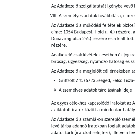
Az Adatkezelő szolgáltatását igénybe vevő 
A személyes adatok továbbítása, címzett
Az Adatkezelő a működési feltételek bizto
címe: 1054 Budapest, Hold u. 4.) részére, 
Dunavirág utca 2-6.) részére és a kiállítot
részére.
Adatkezelő csak kivételes esetben és jogsza
bíróság, ügyészség, nyomozó hatóság és s
Az Adatkezelő a megjelölt cél érdekében ad
Griffsoft Zrt. (6723 Szeged, Felső Tisza
A személyes adatok tárolásának ideje
Az egyes célokhoz kapcsolódó iratokat az A
az iktatott iratok között a mindenkor hatál
Az Adatkezelő a számlákon szereplő személye
levéltárba adandó iratokban foglalt adatok
adatot törli (iratokat selejtezi), illetve a