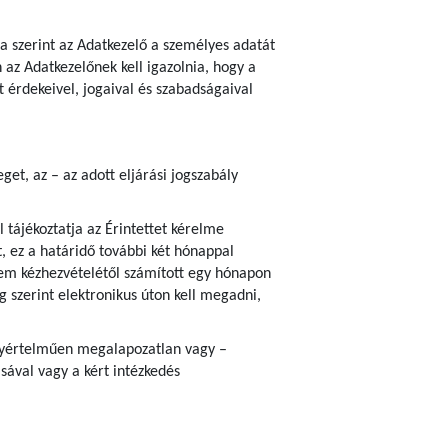
ja szerint az Adatkezelő a személyes adatát
az Adatkezelőnek kell igazolnia, hogy a
 érdekeivel, jogaival és szabadságaival
et, az – az adott eljárási jogszabály
 tájékoztatja az Érintettet kérelme
, ez a határidő további két hónappal
em kézhezvételétől számított egy hónapon
ég szerint elektronikus úton kell megadni,
 egyértelműen megalapozatlan vagy –
sával vagy a kért intézkedés