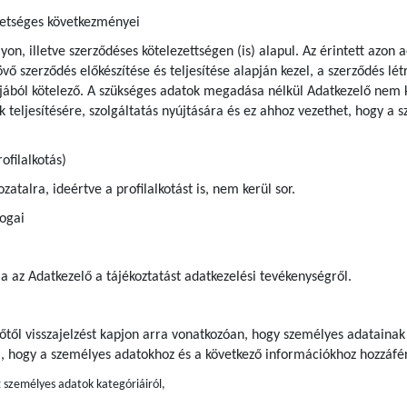
hetséges következményei
yon, illetve szerződéses kötelezettségen (is) alapul. Az érintett azo
vő szerződés előkészítése és teljesítése alapján kezel, a szerződés lét
tjából kötelező. A szükséges adatok megadása nélkül Adatkezelő nem k
 teljesítésére, szolgáltatás nyújtására és ez ahhoz vezethet, hogy a 
ofilalkotás)
atalra, ideértve a profilalkotást is, nem kerül sor.
jogai
ja az Adatkezelő a tájékoztatást adatkezelési tevékenységről.
előtől visszajelzést kapjon arra vonatkozóan, hogy személyes adatainak
a, hogy a személyes adatokhoz és a következő információkhoz hozzáfér
t személyes adatok kategóriáiról,