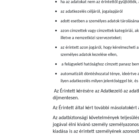
ha az adatokat nem az érintettől gyűjtötték,
az adatkezelés céljáról, jogalapjáról
adott esetben a személyes adatok tárolásán
azon címzettek vagy címzettek kategóriái, aki
illetve a nemzetközi szervezeteket;
az érintett azon jogáról, hogy kérelmezheti a
személyes adatok kezelése ellen,
a felügyeleti hatósághoz címzett panasz beny
automatizált döntéshozatal ténye, ideértve a
ilyen adatkezelés milyen jelentőséggel bír, é
Az Érintett kérésére az Adatkezelő az ada
díjmentesen.
Az Érintett által kért további másolatokért 
Az adatbiztonsági követelmények teljesülés
jogával élni kívánó személy személyazonoss
kiadása is az érintett személyének azonosít