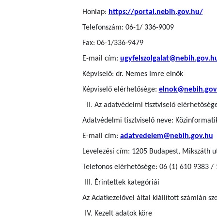
Honlap:
https://portal.nebih.gov.hu/
Telefonszám: 06-1/ 336-9009
Fax: 06-1/336-9479
E-mail cím:
ugyfelszolgalat@nebih.gov.h
Képviselő: dr. Nemes Imre elnök
Képviselő elérhetősége:
elnok@nebih.gov
Az adatvédelmi tisztviselő elérhetőség
Adatvédelmi tisztviselő neve: Közinformatik
E-mail cím:
adatvedelem@nebih.gov.hu
Levelezési cím: 1205 Budapest, Mikszáth u
Telefonos elérhetősége: 06 (1) 610 9383 /
Érintettek kategóriái
Az Adatkezelővel által kiállított számlán s
Kezelt adatok köre