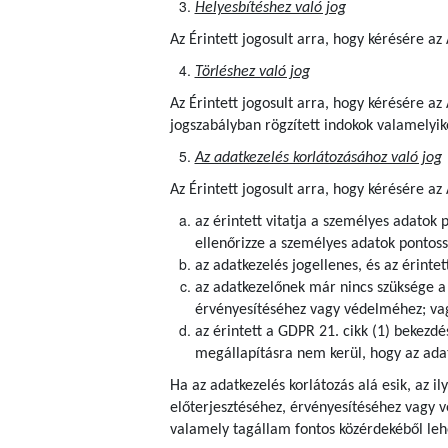
Helyesbítéshez való jog
Az Érintett jogosult arra, hogy kérésére a
Törléshez való jog
Az Érintett
jogosult arra, hogy kérésére az
jogszabályban rögzített indokok valamelyik
Az adatkezelés korlátozásához való jog
Az Érintett jogosult arra, hogy kérésére az
az érintett vitatja a személyes adatok 
ellenőrizze a személyes adatok pontoss
az adatkezelés jogellenes, és az érintet
az adatkezelőnek már nincs szüksége a s
érvényesítéséhez vagy védelméhez; va
az érintett a GDPR 21. cikk (1) bekezdé
megállapításra nem kerül, hogy az adat
Ha az adatkezelés korlátozás alá esik, az i
előterjesztéséhez, érvényesítéséhez vagy 
valamely tagállam fontos közérdekéből lehe