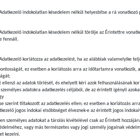
z Adatkezelő indokolatlan késedelem nélkül helyesbítse a rá vonatkozó
 Adatkezelő indokolatlan késedelem nélkül törölje az Érintettre vona
e fennáll.
 Adatkezelő korlátozza az adatkezelést, ha az alábbiak valamelyike telj
pontosságát, ez esetben a korlátozás arra az időtartamra vonatkozik, 
ágát;
t ellenzi az adatok törlését, és ehelyett kéri azok felhasználásának kor
zemélyes adatokra adatkezelés céljából, de az érintett igényli azokat
gy
se szerint tiltakozott az adatkezelés ellen; ez esetben a korlátozás ar
kezelő jogos indokai elsőbbséget élveznek-e az érintett jogos indoka
lyen személyes adatokat a tárolás kivételével csak az Érintett hozzájár
védelméhez, vagy más természetes vagy jogi személy jogainak védelme
t kezelni.