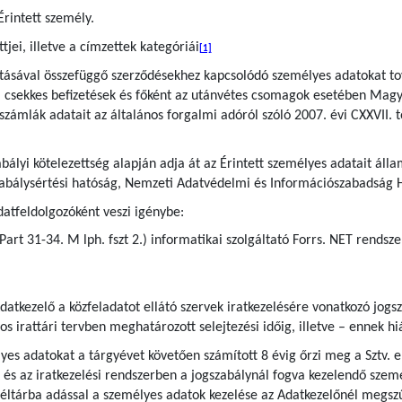
Érintett személy.
jei, illetve a címzettek kategóriái
[1]
sításával összefüggő szerződésekhez kapcsolódó személyes adatokat t
a csekkes befizetések és főként az utánvétes csomagok esetében Magy
t számlák adatait az általános forgalmi adóról szóló 2007. évi CXXVII. 
bályi kötelezettség alapján adja át az Érintett személyes adatait áll
zabálysértési hatóság, Nemzeti Adatvédelmi és Információszabadság 
atfeldolgozóként veszi igénybe:
-Part 31-34. M lph. fszt 2.) informatikai szolgáltató Forrs. NET rendsz
datkezelő a közfeladatot ellátó szervek iratkezelésére vonatkozó jog
yos irattári tervben meghatározott selejtezési időig, illetve – ennek h
s adatokat a tárgyévet követően számított 8 évig őrzi meg a Sztv. előí
 és az iratkezelési rendszerben a jogszabálynál fogva kezelendő szemé
 levéltárba adással a személyes adatok kezelése az Adatkezelőnél megsz