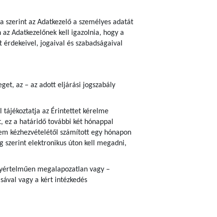
ja szerint az Adatkezelő a személyes adatát
az Adatkezelőnek kell igazolnia, hogy a
 érdekeivel, jogaival és szabadságaival
et, az – az adott eljárási jogszabály
 tájékoztatja az Érintettet kérelme
, ez a határidő további két hónappal
em kézhezvételétől számított egy hónapon
ég szerint elektronikus úton kell megadni,
 egyértelműen megalapozatlan vagy –
sával vagy a kért intézkedés