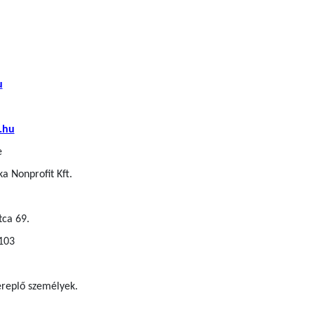
u
.hu
e
a Nonprofit Kft.
tca 69.
 103
zereplő személyek.