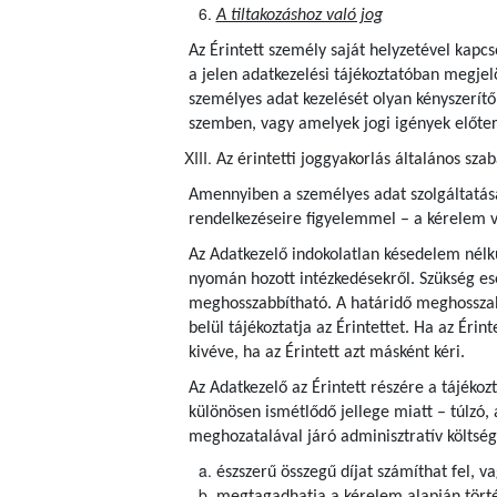
A tiltakozáshoz való jog
Az Érintett személy saját helyzetével kapcs
a jelen adatkezelési tájékoztatóban megjel
személyes adat kezelését olyan kényszerítő
szemben, vagy amelyek jogi igények előte
Az érintetti joggyakorlás általános szab
Amennyiben a személyes adat szolgáltatása j
rendelkezéseire figyelemmel – a kérelem v
Az Adatkezelő indokolatlan késedelem nélkü
nyomán hozott intézkedésekről. Szükség es
meghosszabbítható. A határidő meghosszab
belül tájékoztatja az Érintettet. Ha az Érin
kivéve, ha az Érintett azt másként kéri.
Az Adatkezelő az Érintett részére a tájéko
különösen ismétlődő jellege miatt – túlzó, 
meghozatalával járó adminisztratív költség
észszerű összegű díjat számíthat fel, v