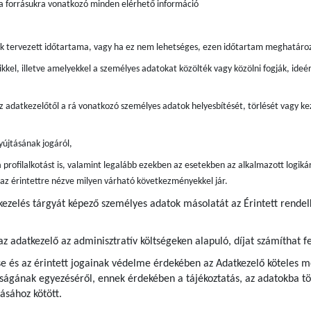
 a forrásukra vonatkozó minden elérhető információ
ak tervezett időtartama, vagy ha ez nem lehetséges, ezen időtartam meghatáro
kkel, illetve amelyekkel a személyes adatokat közölték vagy közölni fogják, ide
z adatkezelőtől a rá vonatkozó személyes adatok helyesbítését, törlését vagy kez
újtásának jogáról,
 profilalkotást is, valamint legalább ezekben az esetekben az alkalmazott logiká
s az érintettre nézve milyen várható következményekkel jár.
tkezelés tárgyát képező személyes adatok másolatát az Érintett rende
az adatkezelő az adminisztratív költségeken alapuló, díjat számíthat fe
e és az érintett jogainak védelme érdekében az Adatkezelő köteles me
ágának egyezéséről, ennek érdekében a tájékoztatás, az adatokba tör
ásához kötött.