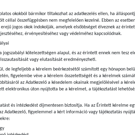
olatos okokból bármikor tiltakozhat az adatkezelés ellen, ha álláspont
ölt céllal összefüggésben nem megfelelően kezelné. Ebben az esetben 
 erejű jogos okok indokolják, amelyek elsőbbséget élveznek az érintett
rjesztéséhez, érvényesítéséhez vagy védelméhez kapcsolódnak.
ályai
ogszabályi kötelezettségen alapul, és az érintett ennek nem tesz eleg
isszautasítását vagy elutasítását eredményezheti.
l, de legfeljebb a kérelem beérkezésétől számított egy hónapon belül
etén, figyelembe véve a kérelem összetettségét és a kérelmek számát
bításáról az Adatkezelő a késedelem okainak megjelölésével a kérel
tett elektronikus úton nyújtotta be a kérelmet, a tájékoztatást lehetős
ztatást és intézkedést díjmentesen biztosítja. Ha az Érintett kérelme
az Adatkezelő, figyelemmel a kért információ vagy tájékoztatás nyújtá
ekre:
agy