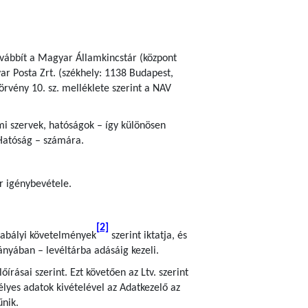
ovábbít a Magyar Államkincstár (központ
ar Posta Zrt. (székhely: 1138 Budapest,
törvény 10. sz. melléklete szerint a NAV
ami szervek, hatóságok – így különösen
Hatóság – számára.
er igénybevétele.
[2]
szabályi követelmények
szerint iktatja, és
iányában – levéltárba adásáig kezeli.
rásai szerint. Ezt követően az Ltv. szerint
lyes adatok kivételével az Adatkezelő az
űnik.