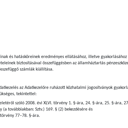
ainak és hatásköreinek eredményes ellátásához, illetve gyakorlásához 
tételeinek biztosításával összefüggésben az államháztartás pénzeszköz
sszefüggő számlák kiállítása.
adatkezelés az Adatkezelőre ruházott közhatalmi jogosítványok gyakorlá
kséges, tekintettel:
letéről szóló 2008. évi XLVI. törvény 1. §-ára, 24. §-ára, 25. §-ára, 2
ny (a továbbiakban: Sztv.) 169. § (2) bekezdésére és
 törvény 77–78. §-ára.