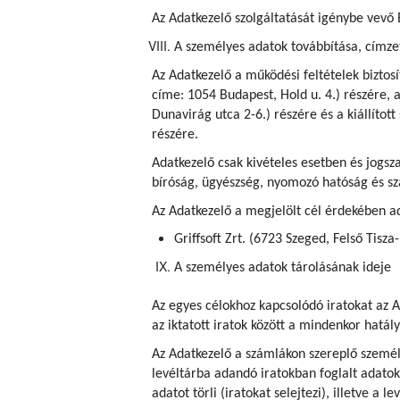
Az Adatkezelő szolgáltatását igénybe vevő 
A személyes adatok továbbítása, címzett
Az Adatkezelő a működési feltételek bizto
címe: 1054 Budapest, Hold u. 4.) részére, 
Dunavirág utca 2-6.) részére és a kiállítot
részére.
Adatkezelő csak kivételes esetben és jogsza
bíróság, ügyészség, nyomozó hatóság és s
Az Adatkezelő a megjelölt cél érdekében ad
Griffsoft Zrt. (6723 Szeged, Felső Tisza
A személyes adatok tárolásának ideje
Az egyes célokhoz kapcsolódó iratokat az A
az iktatott iratok között a mindenkor hatál
Az Adatkezelő a számlákon szereplő személye
levéltárba adandó iratokban foglalt adatok
adatot törli (iratokat selejtezi), illetve a