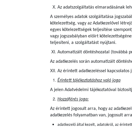
Az adatszolgáltatás elmaradásának le
A személyes adatok szolgáltatása jogszabál
kötelezettség, vagy az Adatkezelővel létrejö
egyes kötelezettségek teljesítése szempon
vagy jogszabályban előírt kötelezettségének
teljesíteni, a szolgáltatást nyújtani.
Automatizált döntéshozatal (továbbá pr
Az adatkezelés során automatizált döntéshoz
Az érintett adatkezeléssel kapcsolatos 
Érintett tájékoztatáshoz való joga
A jelen Adatvédelmi tájékoztatóval biztosít
Hozzáférés joga:
Az érintett jogosult arra, hogy az adatkez
adatkezelés folyamatban van, jogosult arr
adatkezelő által kezelt, adatokról, az érintet