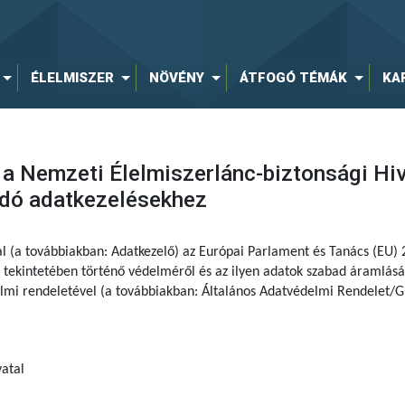
ÉLELMISZER
NÖVÉNY
ÁTFOGÓ TÉMÁK
KA
 a Nemzeti Élelmiszerlánc-biztonsági Hi
dó adatkezelésekhez
al (a továbbiakban: Adatkezelő) az Európai Parlament és Tanács (EU)
tekintetében történő védelméről és az ilyen adatok szabad áramlásár
delmi rendeletével (a továbbiakban: Általános Adatvédelmi Rendelet/G
atal