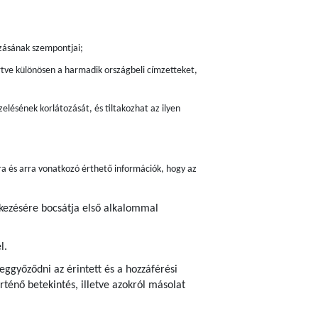
zásának szempontjai;
értve különösen a harmadik országbeli címzetteket,
elésének korlátozását, és tiltakozhat az ilyen
ra és arra vonatkozó érthető információk, hogy az
lkezésére bocsátja első alkalommal
l.
ggyőződni az érintett és a hozzáférési
ténő betekintés, illetve azokról másolat