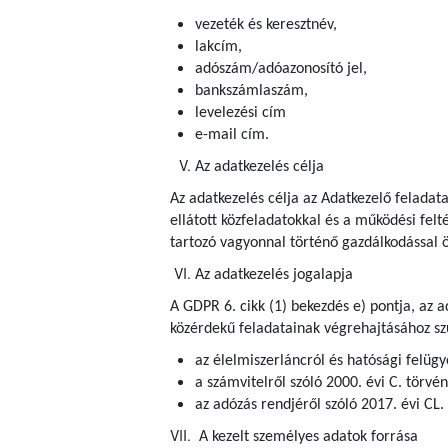
vezeték és keresztnév,
lakcím,
adószám/adóazonosító jel,
bankszámlaszám,
levelezési cím
e-mail cím.
Az adatkezelés célja
Az adatkezelés célja az Adatkezelő feladat
ellátott közfeladatokkal és a működési fel
tartozó vagyonnal történő gazdálkodással ö
Az adatkezelés jogalapja
A GDPR 6. cikk (1) bekezdés e) pontja, az 
közérdekű feladatainak végrehajtásához szü
az élelmiszerláncról és hatósági felügye
a számvitelről szóló 2000. évi C. törvé
az adózás rendjéről szóló 2017. évi CL.
A kezelt személyes adatok forrása