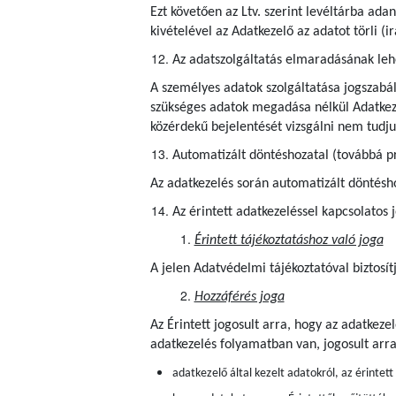
Ezt követően az Ltv. szerint levéltárba ad
kivételével az Adatkezelő az adatot törli (
Az adatszolgáltatás elmaradásának le
A személyes adatok szolgáltatása jogszabál
szükséges adatok megadása nélkül Adatkezel
közérdekű bejelentését vizsgálni nem tudju
Automatizált döntéshozatal (továbbá pr
Az adatkezelés során automatizált döntéshoz
Az érintett adatkezeléssel kapcsolatos 
Érintett tájékoztatáshoz való joga
A jelen Adatvédelmi tájékoztatóval biztosít
Hozzáférés joga
Az Érintett jogosult arra, hogy az adatkez
adatkezelés folyamatban van, jogosult arr
adatkezelő által kezelt adatokról, az érintet