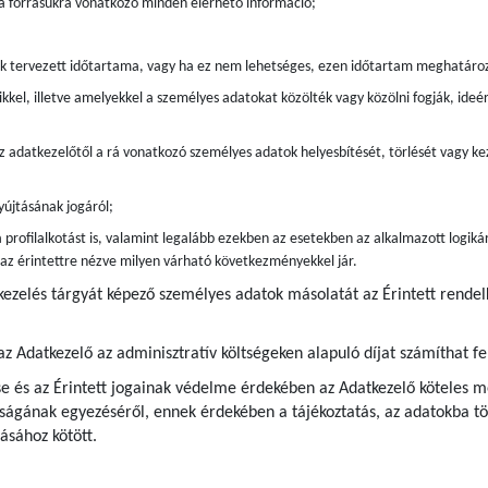
 a forrásukra vonatkozó minden elérhető információ;
ak tervezett időtartama, vagy ha ez nem lehetséges, ezen időtartam meghatáro
kkel, illetve amelyekkel a személyes adatokat közölték vagy közölni fogják, ide
z adatkezelőtől a rá vonatkozó személyes adatok helyesbítését, törlését vagy kez
újtásának jogáról;
 profilalkotást is, valamint legalább ezekben az esetekben az alkalmazott logiká
s az érintettre nézve milyen várható következményekkel jár.
kezelés tárgyát képező személyes adatok másolatát az Érintett rende
az Adatkezelő az adminisztratív költségeken alapuló díjat számíthat fe
e és az Érintett jogainak védelme érdekében az Adatkezelő köteles me
ágának egyezéséről, ennek érdekében a tájékoztatás, az adatokba tör
ásához kötött.