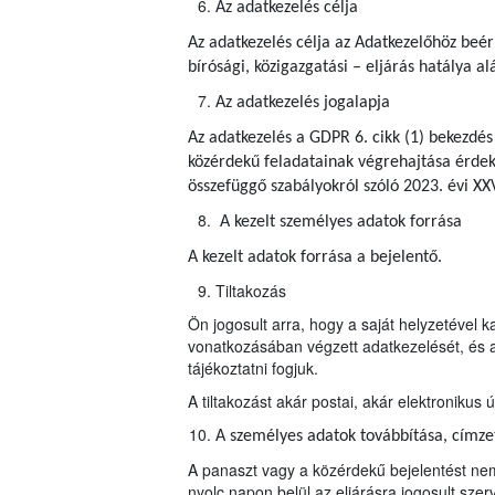
Az adatkezelés célja
Az adatkezelés célja az Adatkezelőhöz beér
bírósági, közigazgatási – eljárás hatálya al
Az adatkezelés jogalapja
Az adatkezelés a GDPR 6. cikk (1) bekezdés
közérdekű feladatainak végrehajtása érdeké
összefüggő szabályokról szóló 2023. évi XXV
A kezelt személyes adatok forrása
A kezelt adatok forrása a bejelentő.
Tiltakozás
Ön jogosult arra, hogy a saját helyzetével 
vonatkozásában végzett adatkezelését, és a
tájékoztatni fogjuk.
A tiltakozást akár postai, akár elektroniku
A személyes adatok továbbítása, címzett
A panaszt vagy a közérdekű bejelentést nem
nyolc napon belül az eljárásra jogosult szerv