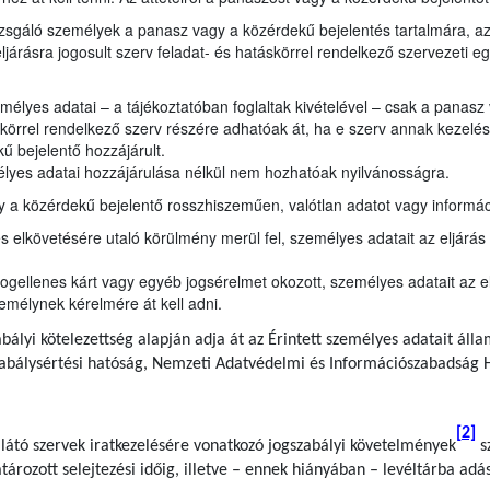
izsgáló személyek a panasz vagy a közérdekű bejelentés tartalmára, a
ljárásra jogosult szerv feladat- és hatáskörrel rendelkező szervezeti 
élyes adatai – a tájékoztatóban foglaltak kivételével – csak a panasz
körrel rendelkező szerv részére adhatóak át, ha e szerv annak kezelésé
ű bejelentő hozzájárult.
lyes adatai hozzájárulása nélkül nem hozhatóak nyilvánosságra.
 a közérdekű bejelentő rosszhiszeműen, valótlan adatot vagy informáci
elkövetésére utaló körülmény merül fel, személyes adatait az eljárás 
ogellenes kárt vagy egyéb jogsérelmet okozott, személyes adatait az e
emélynek kérelmére át kell adni.
bályi kötelezettség alapján adja át az Érintett személyes adatait áll
zabálysértési hatóság, Nemzeti Adatvédelmi és Információszabadság 
[2]
llátó szervek iratkezelésére vonatkozó jogszabályi követelmények
sz
rozott selejtezési időig, illetve – ennek hiányában – levéltárba adás