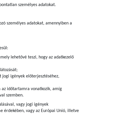
 pontatlan személyes adatokat.
atkozó személyes adatokat, amennyiben a
esül:
amely lehetővé teszi, hogy az adatkezelő
látozását;
 jogi igények előterjesztéséhez,
ra az időtartamra vonatkozik, amíg
ival szemben.
ulásával, vagy jogi igények
 érdekében, vagy az Európai Unió, illetve