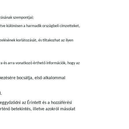
zásának szempontjai;
értve különösen a harmadik országbeli címzetteket,
elésének korlátozását, és tiltakozhat az ilyen
ra és arra vonatkozó érthető információk, hogy az
lkezésére bocsátja, első alkalommal
l.
ggyőződni az Érintett és a hozzáférési
ténő betekintés, illetve azokról másolat