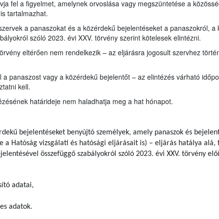
ívja fel a figyelmet, amelynek orvoslása vagy megszüntetése a közöss
is tartalmazhat.
 szervek a panaszokat és a közérdekű bejelentéseket a panaszokról, a 
lyokról szóló 2023. évi XXV. törvény szerint kötelesek elintézni.
törvény eltérően nem rendelkezik – az eljárásra jogosult szervhez tört
ől a panaszost vagy a közérdekű bejelentőt – az elintézés várható idő
atni kell.
tézésének határideje nem haladhatja meg a hat hónapot.
rdekű bejelentéseket benyújtó személyek, amely panaszok és bejelent
e a Hatóság vizsgálati és hatósági eljárásait is) – eljárás hatálya al
jelentésével összefüggő szabályokról szóló 2023. évi XXV. törvény elő
ító adatai,
es adatok.