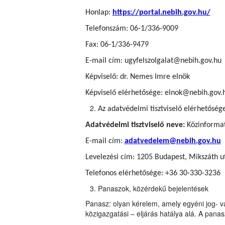
Honlap:
https://portal.nebih.gov.hu/
Telefonszám: 06-1/336-9009
Fax: 06-1/336-9479
E-mail cím: ugyfelszolgalat@nebih.gov.hu
Képviselő: dr. Nemes Imre elnök
Képviselő elérhetősége: elnok@nebih.gov.
Az adatvédelmi tisztviselő elérhetőség
Adatvédelmi tisztviselő neve:
Közinformati
E-mail cím:
adatvedelem@nebih.gov.hu
Levelezési cím: 1205 Budapest, Mikszáth u
Telefonos elérhetősége: +36 30-330-3236
Panaszok, közérdekű bejelentések
Panasz: olyan kérelem, amely egyéni jog- v
közigazgatási – eljárás hatálya alá. A panasz