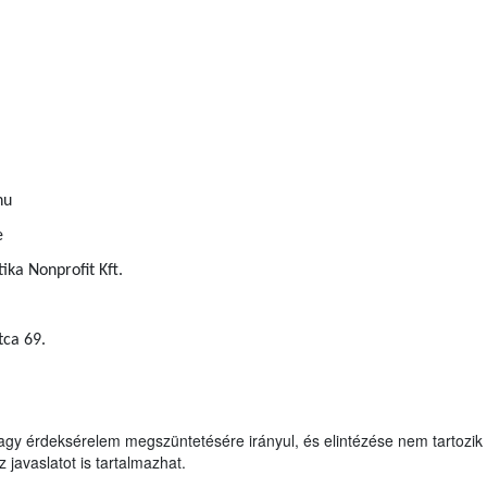
hu
e
ka Nonprofit Kft.
tca 69.
agy érdeksérelem megszüntetésére irányul, és elintézése nem tartozik 
 javaslatot is tartalmazhat.