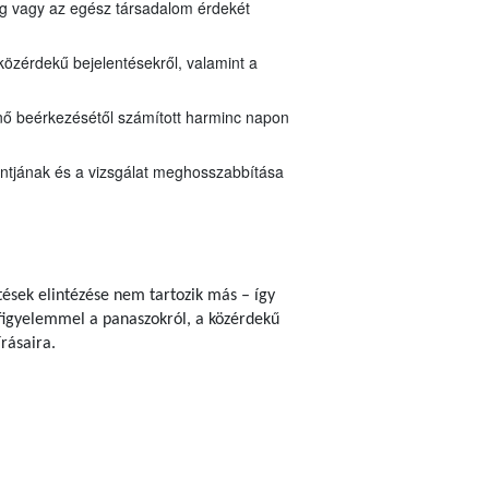
ég vagy az egész társadalom érdekét
közérdekű bejelentésekről, valamint a
énő beérkezésétől számított harminc napon
pontjának és a vizsgálat meghosszabbítása
ések elintézése nem tartozik más – így
á, figyelemmel a panaszokról, a közérdekű
írásaira.