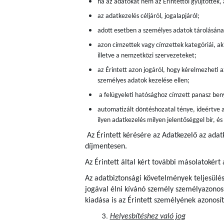
ha az adatokat nem az Érintettől gyűjtötték,
az adatkezelés céljáról, jogalapjáról;
adott esetben a személyes adatok tárolásán
azon címzettek vagy címzettek kategóriái, aki
illetve a nemzetközi szervezeteket;
az Érintett azon jogáról, hogy kérelmezheti a
személyes adatok kezelése ellen;
a felügyeleti hatósághoz címzett panasz beny
automatizált döntéshozatal ténye, ideértve a
ilyen adatkezelés milyen jelentőséggel bír, é
Az Érintett kérésére az Adatkezelő az adat
díjmentesen.
Az Érintett által kért további másolatokért 
Az adatbiztonsági követelmények teljesülés
jogával élni kívánó személy személyazonoss
kiadása is az Érintett személyének azonosít
Helyesbítéshez való jog