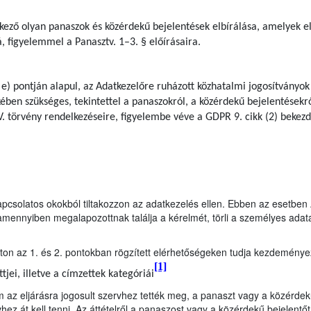
kező olyan panaszok és közérdekű bejelentések elbírálása, amelyek e
á, figyelemmel a Panasztv. 1–3. § előírásaira.
 e) pontján alapul, az Adatkezelőre ruházott közhatalmi jogosítványok
ben szükséges, tekintettel a panaszokról, a közérdekű bejelentésekrő
. törvény rendelkezéseire, figyelembe véve a GDPR 9. cikk (2) bekezdés
kapcsolatos okokból tiltakozzon az adatkezelés ellen. Ebben az esetbe
mennyiben megalapozottnak találja a kérelmét, törli a személyes adata
s úton az 1. és 2. pontokban rögzített elérhetőségeken tudja kezdeménye
[1]
jei, illetve a címzettek kategóriái
 az eljárásra jogosult szervhez tették meg, a panaszt vagy a közérdek
hez át kell tenni. Az áttételről a panaszost vagy a közérdekű bejelentőt a