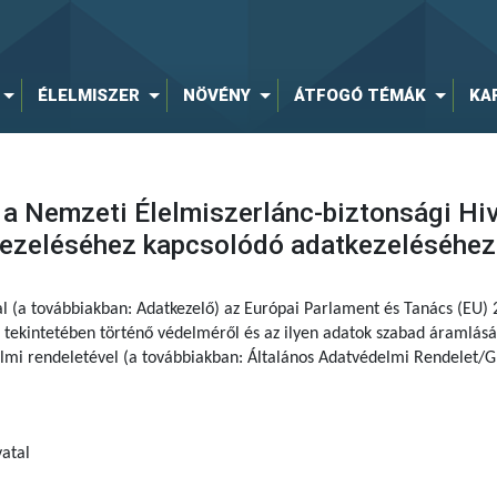
ÉLELMISZER
NÖVÉNY
ÁTFOGÓ TÉMÁK
KA
 a Nemzeti Élelmiszerlánc-biztonsági Hi
kezeléséhez kapcsolódó adatkezeléséhez
al (a továbbiakban: Adatkezelő) az Európai Parlament és Tanács (EU)
tekintetében történő védelméről és az ilyen adatok szabad áramlásár
delmi rendeletével (a továbbiakban: Általános Adatvédelmi Rendelet/G
atal