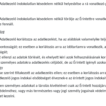
z Adatkezelő indokolatlan késedelem nélkül helyesbítse a rá vonatkozó
z Adatkezelő indokolatlan késedelem nélkül törölje az Érintettre von
e fennáll.
jog
 Adatkezelő korlátozza az adatkezelést, ha az alábbiak valamelyike telj
pontosságát; ez esetben a korlátozás arra az időtartamra vonatkozik, 
ágát;
t ellenzi az adatok törlését, és ehelyett kéri azok felhasználásának kor
zemélyes adatokra adatkezelés céljából, de az Érintett igényli azokat
gy
se szerint tiltakozott az adatkezelés ellen; ez esetben a korlátozás ar
kezelő jogos indokai elsőbbséget élveznek-e az érintett jogos indoka
lyen személyes adatokat a tárolás kivételével csak az Érintett hozzájár
védelméhez, vagy más természetes vagy jogi személy jogainak védelme
t kezelni.