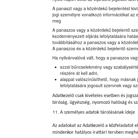
A panaszt vagy a közérdekű bejelentést kiv
jogi személyre vonatkozó információkat az e
meg
A panaszos vagy a közérdekű bejelentő szem
kezdeményezett eljárás lefolytatására hatás
továbbításához a panaszos vagy a közérdek
A panaszos és a közérdekű bejelentő szemé
Ha nyilvánvalóvá vált, hogy a panaszos vagy
ezzel bűncselekmény vagy szabálysértés 
részére át kell adni,
alappal valószínűsíthető, hogy másnak j
lefolytatására jogosult szervnek vagy sz
Adatkezelő csak kivételes esetben és jogsza
bíróság, ügyészség, nyomozó hatóság és s
A személyes adatok tárolásának ideje
Az adatokat az Adatkezelő a közfeladatot e
mindenkor hatályos irattári tervben meghatá