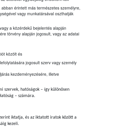
z abban érintett más természetes személyre,
egységével vagy munkatársával oszthatják
 vagy a közérdekű bejelentés alapján
re törvény alapján jogosult, vagy az adatai
ót közölt és
lefolytatására jogosult szerv vagy személy
ljárás kezdeményezésére, illetve
ami szervek, hatóságok – így különösen
Hatóság – számára.
erint iktatja, és az iktatott iratok között a
áig kezeli.