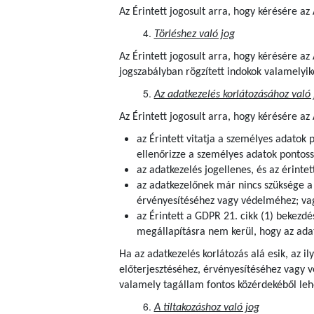
Az Érintett jogosult arra, hogy kérésére a
Törléshez való jog
Az Érintett jogosult arra, hogy kérésére a
jogszabályban rögzített indokok valamelyik
Az adatkezelés korlátozásához való 
Az Érintett jogosult arra, hogy kérésére az
az Érintett vitatja a személyes adatok 
ellenőrizze a személyes adatok pontoss
az adatkezelés jogellenes, és az érintet
az adatkezelőnek már nincs szüksége a s
érvényesítéséhez vagy védelméhez; va
az Érintett a GDPR 21. cikk (1) bekezdé
megállapításra nem kerül, hogy az adat
Ha az adatkezelés korlátozás alá esik, az i
előterjesztéséhez, érvényesítéséhez vagy 
valamely tagállam fontos közérdekéből lehe
A tiltakozáshoz való jog