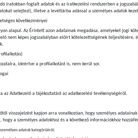
andó iratokban foglalt adatok és az iratkezelési rendszerben a jogsza
iratokat selejtezi), illetve a levéltárba adással a személyes adatok ke
hetséges következményei
yon alapul. Az Érintett azon adatainak megadása, amelyeket jogi kötel
ő nem képes jogszabályban előírt kötelezettségének teljesítésére, é
k.
ofilalkotás)
atalra, ideértve a profilalkotást is, nem kerül sor.
jogai
ja az Adatkezelő a tájékoztatást az adatkezelési tevékenységéről.
előtől visszajelzést kapjon arra vonatkozóan, hogy személyes adatainak
a, hogy a személyes adatokhoz és a következő információkhoz hozzáfér
t személyes adatok kategóriáiról;