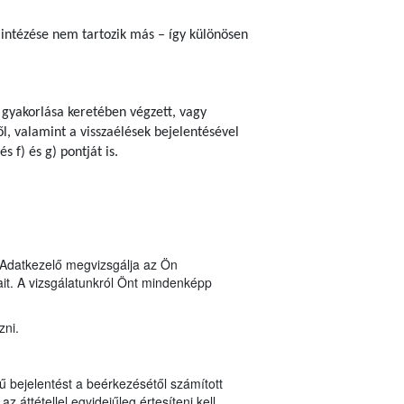
lintézése nem tartozik más – így különösen
 gyakorlása keretében végzett, vagy
l, valamint a visszaélések bejelentésével
 f) és g) pontját is.
n Adatkezelő megvizsgálja az Ön
it. A vizsgálatunkról Önt mindenképp
zni.
ű bejelentést a beérkezésétől számított
z áttétellel egyidejűleg értesíteni kell