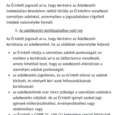
Az Érintett jogosult arra, hogy kérésére az Adatkezelő
indokolatlan késedelem nélkül törölje az Érintettre vonatkozó
személyes adatokat, amennyiben a jogszabályban rögzített
indokok valamelyike fennáll.
Az adatkezelés korlátozásához való jog
Az Érintett jogosult arra, hogy kérésére az Adatkezelő
korlátozza az adatkezelést, ha az alábbiak valamelyike teljesül:
az Érintett vitatja a személyes adatok pontosságát; ez
esetben a korlátozás arra az időtartamra vonatkozik,
amely lehetővé teszi, hogy az adatkezelő ellenőrizze a
személyes adatok pontosságát;
az adatkezelés jogellenes, és az érintett ellenzi az adatok
törlését, és ehelyett kéri azok felhasználásának
korlátozását;
az adatkezelőnek már nincs szüksége a személyes adatokra
adatkezelés céljából, de az Érintett igényli azokat jogi
igények előterjesztéséhez, érvényesítéséhez vagy
védelméhez; vagy