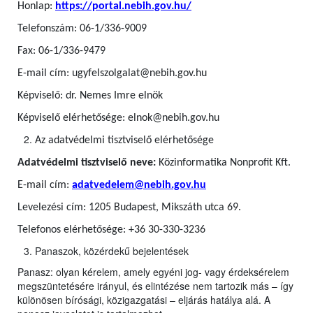
Honlap:
https://portal.nebih.gov.hu/
Telefonszám: 06-1/336-9009
Fax: 06-1/336-9479
E-mail cím: ugyfelszolgalat@nebih.gov.hu
Képviselő: dr. Nemes Imre elnök
Képviselő elérhetősége: elnok@nebih.gov.hu
Az adatvédelmi tisztviselő elérhetősége
Adatvédelmi tisztviselő neve:
Közinformatika Nonprofit Kft.
E-mail cím:
adatvedelem@nebih.gov.hu
Levelezési cím: 1205 Budapest, Mikszáth utca 69.
Telefonos elérhetősége: +36 30-330-3236
Panaszok, közérdekű bejelentések
Panasz: olyan kérelem, amely egyéni jog- vagy érdeksérelem
megszüntetésére irányul, és elintézése nem tartozik más – így
különösen bírósági, közigazgatási – eljárás hatálya alá. A