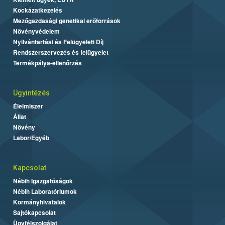
Kockázatkezelés
Mezőgazdasági genetikai erőforrások
Növényvédelem
Nyilvántartási és Felügyeleti Díj
Rendszerszervezés és felügyelet
Termékpálya-ellenőrzés
Ügyintézés
Élelmiszer
Állat
Növény
Labor/Egyéb
Kapcsolat
Nébih Igazgatóságok
Nébih Laboratóriumok
Kormányhivatalok
Sajtókapcsolat
Ügyfélszolgálat