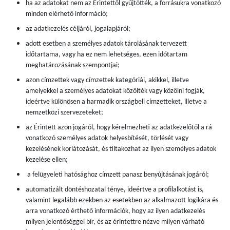
ha az adatokat nem az Érintettől gyűjtötték, a forrásukra vonatkozó
minden elérhető információ;
az adatkezelés céljáról, jogalapjáról;
adott esetben a személyes adatok tárolásának tervezett
időtartama, vagy ha ez nem lehetséges, ezen időtartam
meghatározásának szempontjai;
azon címzettek vagy címzettek kategóriái, akikkel, illetve
amelyekkel a személyes adatokat közölték vagy közölni fogják,
ideértve különösen a harmadik országbeli címzetteket, illetve a
nemzetközi szervezeteket;
az Érintett azon jogáról, hogy kérelmezheti az adatkezelőtől a rá
vonatkozó személyes adatok helyesbítését, törlését vagy
kezelésének korlátozását, és tiltakozhat az ilyen személyes adatok
kezelése ellen;
a felügyeleti hatósághoz címzett panasz benyújtásának jogáról;
automatizált döntéshozatal ténye, ideértve a profilalkotást is,
valamint legalább ezekben az esetekben az alkalmazott logikára és
arra vonatkozó érthető információk, hogy az ilyen adatkezelés
milyen jelentőséggel bír, és az érintettre nézve milyen várható