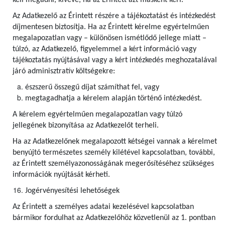
kell megadni, kivéve, ha az Érintett azt másként kéri.
Az Adatkezelő az Érintett részére a tájékoztatást és intézkedést
díjmentesen biztosítja. Ha az Érintett kérelme egyértelműen
megalapozatlan vagy – különösen ismétlődő jellege miatt –
túlzó, az Adatkezelő, figyelemmel a kért információ vagy
tájékoztatás nyújtásával vagy a kért intézkedés meghozatalával
járó adminisztratív költségekre:
észszerű összegű díjat számíthat fel, vagy
megtagadhatja a kérelem alapján történő intézkedést.
A kérelem egyértelműen megalapozatlan vagy túlzó
jellegének bizonyítása az Adatkezelőt terheli.
Ha az Adatkezelőnek megalapozott kétségei vannak a kérelmet
benyújtó természetes személy kilétével kapcsolatban, további,
az Érintett személyazonosságának megerősítéséhez szükséges
információk nyújtását kérheti.
Jogérvényesítési lehetőségek
Az Érintett a személyes adatai kezelésével kapcsolatban
bármikor fordulhat az Adatkezelőhöz közvetlenül az 1. pontban