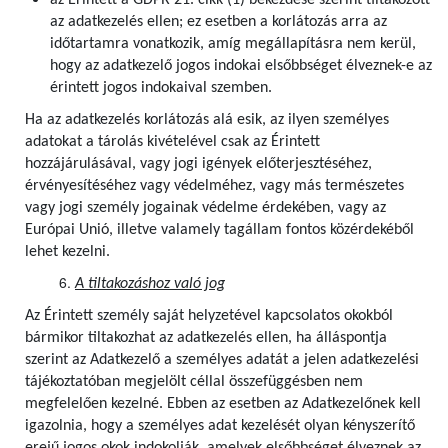
az Érintett a GDPR 21. cikk (1) bekezdése szerint tiltakozott
az adatkezelés ellen; ez esetben a korlátozás arra az
időtartamra vonatkozik, amíg megállapításra nem kerül,
hogy az adatkezelő jogos indokai elsőbbséget élveznek-e az
érintett jogos indokaival szemben.
Ha az adatkezelés korlátozás alá esik, az ilyen személyes
adatokat a tárolás kivételével csak az Érintett
hozzájárulásával, vagy jogi igények előterjesztéséhez,
érvényesítéséhez vagy védelméhez, vagy más természetes
vagy jogi személy jogainak védelme érdekében, vagy az
Európai Unió, illetve valamely tagállam fontos közérdekéből
lehet kezelni.
A tiltakozáshoz való jog
Az Érintett személy saját helyzetével kapcsolatos okokból
bármikor tiltakozhat az adatkezelés ellen, ha álláspontja
szerint az Adatkezelő a személyes adatát a jelen adatkezelési
tájékoztatóban megjelölt céllal összefüggésben nem
megfelelően kezelné. Ebben az esetben az Adatkezelőnek kell
igazolnia, hogy a személyes adat kezelését olyan kényszerítő