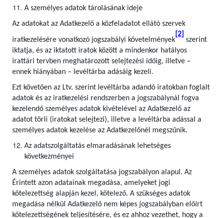
A személyes adatok tárolásának ideje
Az adatokat az Adatkezelő a közfeladatot ellátó szervek
[2]
iratkezelésére vonatkozó jogszabályi követelmények
szerint
iktatja, és az iktatott iratok között a mindenkor hatályos
irattári tervben meghatározott selejtezési időig, illetve –
ennek hiányában – levéltárba adásáig kezeli.
Ezt követően az Ltv. szerint levéltárba adandó iratokban foglalt
adatok és az iratkezelési rendszerben a jogszabálynál fogva
kezelendő személyes adatok kivételével az Adatkezelő az
adatot törli (iratokat selejtezi), illetve a levéltárba adással a
személyes adatok kezelése az Adatkezelőnél megszűnik.
Az adatszolgáltatás elmaradásának lehetséges
következményei
A személyes adatok szolgáltatása jogszabályon alapul. Az
Érintett azon adatainak megadása, amelyeket jogi
kötelezettség alapján kezel, kötelező. A szükséges adatok
megadása nélkül Adatkezelő nem képes jogszabályban előírt
kötelezettségének teljesítésére, és ez ahhoz vezethet, hogy a