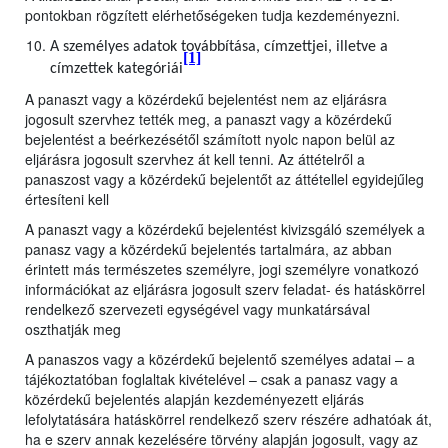
pontokban rögzített elérhetőségeken tudja kezdeményezni.
A személyes adatok továbbítása, címzettjei, illetve a
[1]
címzettek kategóriái
A panaszt vagy a közérdekű bejelentést nem az eljárásra
jogosult szervhez tették meg, a panaszt vagy a közérdekű
bejelentést a beérkezésétől számított nyolc napon belül az
eljárásra jogosult szervhez át kell tenni. Az áttételről a
panaszost vagy a közérdekű bejelentőt az áttétellel egyidejűleg
értesíteni kell
A panaszt vagy a közérdekű bejelentést kivizsgáló személyek a
panasz vagy a közérdekű bejelentés tartalmára, az abban
érintett más természetes személyre, jogi személyre vonatkozó
információkat az eljárásra jogosult szerv feladat- és hatáskörrel
rendelkező szervezeti egységével vagy munkatársával
oszthatják meg
A panaszos vagy a közérdekű bejelentő személyes adatai – a
tájékoztatóban foglaltak kivételével – csak a panasz vagy a
közérdekű bejelentés alapján kezdeményezett eljárás
lefolytatására hatáskörrel rendelkező szerv részére adhatóak át,
ha e szerv annak kezelésére törvény alapján jogosult, vagy az