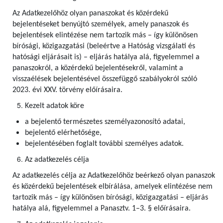
Az Adatkezelőhöz olyan panaszokat és közérdekű
bejelentéseket benyújtó személyek, amely panaszok és
bejelentések elintézése nem tartozik más – így különösen
bírósági, közigazgatási (beleértve a Hatóság vizsgálati és
hatósági eljárásait is) – eljárás hatálya alá, figyelemmel a
panaszokról, a közérdekű bejelentésekről, valamint a
visszaélések bejelentésével összefüggő szabályokról szóló
2023. évi XXV. törvény előírásaira.
Kezelt adatok köre
a bejelentő természetes személyazonosító adatai,
bejelentő elérhetősége,
bejelentésében foglalt további személyes adatok.
Az adatkezelés célja
Az adatkezelés célja az Adatkezelőhöz beérkező olyan panaszok
és közérdekű bejelentések elbírálása, amelyek elintézése nem
tartozik más – így különösen bírósági, közigazgatási – eljárás
hatálya alá, figyelemmel a Panasztv. 1–3. § előírásaira.