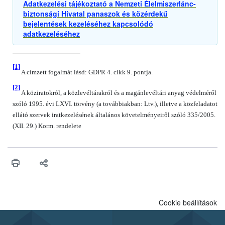
Adatkezelési tájékoztató a Nemzeti Élelmiszerlánc-
biztonsági Hivatal panaszok és közérdekű
bejelentések kezeléséhez kapcsolódó
adatkezeléséhez
[1]
A címzett fogalmát lásd: GDPR 4. cikk 9. pontja.
[2]
A köziratokról, a közlevéltárakról és a magánlevéltári anyag védelméről
szóló 1995. évi LXVI. törvény (a továbbiakban: Ltv.), illetve a közfeladatot
ellátó szervek iratkezelésének általános követelményeiről szóló 335/2005.
(XII. 29.) Korm. rendelete
Cookie beállítások