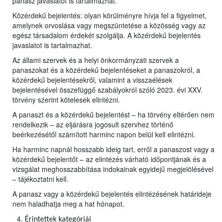
panasz javaslatot is tartalmazhat.
Közérdekű bejelentés: olyan körülményre hívja fel a figyelmet,
amelynek orvoslása vagy megszüntetése a közösség vagy az
egész társadalom érdekét szolgálja. A közérdekű bejelentés
javaslatot is tartalmazhat.
Az állami szervek és a helyi önkormányzati szervek a
panaszokat és a közérdekű bejelentéseket a panaszokról, a
közérdekű bejelentésekről, valamint a visszaélések
bejelentésével összefüggő szabályokról szóló 2023. évi XXV.
törvény szerint kötelesek elintézni.
A panaszt és a közérdekű bejelentést – ha törvény eltérően nem
rendelkezik – az eljárásra jogosult szervhez történő
beérkezésétől számított harminc napon belül kell elintézni.
Ha harminc napnál hosszabb ideig tart, erről a panaszost vagy a
közérdekű bejelentőt – az elintézés várható időpontjának és a
vizsgálat meghosszabbítása indokainak egyidejű megjelölésével
– tájékoztatni kell.
A panasz vagy a közérdekű bejelentés elintézésének határideje
nem haladhatja meg a hat hónapot.
Érintettek kategóriái