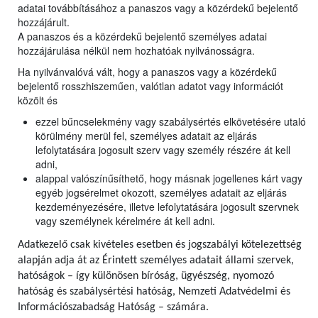
adatai továbbításához a panaszos vagy a közérdekű bejelentő
hozzájárult.
A panaszos és a közérdekű bejelentő személyes adatai
hozzájárulása nélkül nem hozhatóak nyilvánosságra.
Ha nyilvánvalóvá vált, hogy a panaszos vagy a közérdekű
bejelentő rosszhiszeműen, valótlan adatot vagy információt
közölt és
ezzel bűncselekmény vagy szabálysértés elkövetésére utaló
körülmény merül fel, személyes adatait az eljárás
lefolytatására jogosult szerv vagy személy részére át kell
adni,
alappal valószínűsíthető, hogy másnak jogellenes kárt vagy
egyéb jogsérelmet okozott, személyes adatait az eljárás
kezdeményezésére, illetve lefolytatására jogosult szervnek
vagy személynek kérelmére át kell adni.
Adatkezelő csak kivételes esetben és jogszabályi kötelezettség
alapján adja át az Érintett személyes adatait állami szervek,
hatóságok – így különösen bíróság, ügyészség, nyomozó
hatóság és szabálysértési hatóság, Nemzeti Adatvédelmi és
Információszabadság Hatóság – számára.