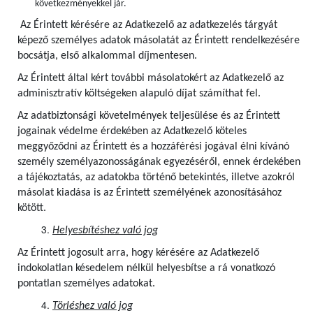
következményekkel jár.
Az Érintett kérésére az Adatkezelő az adatkezelés tárgyát
képező személyes adatok másolatát az Érintett rendelkezésére
bocsátja, első alkalommal díjmentesen.
Az Érintett által kért további másolatokért az Adatkezelő az
adminisztratív költségeken alapuló díjat számíthat fel.
Az adatbiztonsági követelmények teljesülése és az Érintett
jogainak védelme érdekében az Adatkezelő köteles
meggyőződni az Érintett és a hozzáférési jogával élni kívánó
személy személyazonosságának egyezéséről, ennek érdekében
a tájékoztatás, az adatokba történő betekintés, illetve azokról
másolat kiadása is az Érintett személyének azonosításához
kötött.
Helyesbítéshez való jog
Az Érintett jogosult arra, hogy kérésére az Adatkezelő
indokolatlan késedelem nélkül helyesbítse a rá vonatkozó
pontatlan személyes adatokat.
Törléshez való jog