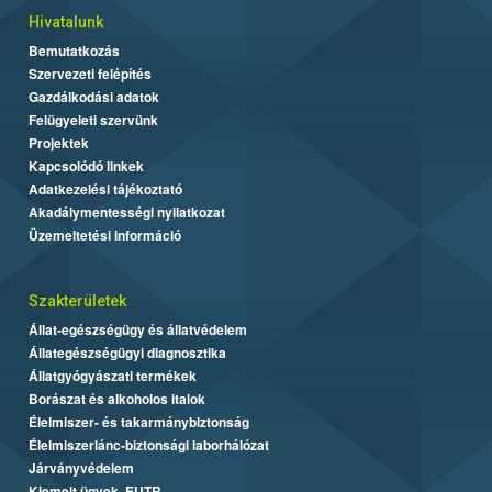
Hivatalunk
Bemutatkozás
Szervezeti felépítés
Gazdálkodási adatok
Felügyeleti szervünk
Projektek
Kapcsolódó linkek
Adatkezelési tájékoztató
Akadálymentességi nyilatkozat
Üzemeltetési információ
Szakterületek
Állat-egészségügy és állatvédelem
Állategészségügyi diagnosztika
Állatgyógyászati termékek
Borászat és alkoholos italok
Élelmiszer- és takarmánybiztonság
Élelmiszerlánc-biztonsági laborhálózat
Járványvédelem
Kiemelt ügyek, EUTR