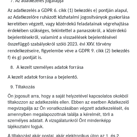
Az adatkezelés jogalapja
Az adatkezelés a GDPR 6. cikk (1) bekezdés e) pontján alapul,
az Adatkezelőre ruházott közhatalmi jogosítványok gyakorlása
keretében végzett, vagy közérdekű feladatainak végrehajtása
érdekében szükséges, tekintettel a panaszokról, a közérdekű
bejelentésekről, valamint a visszaélések bejelentésével
összefüggő szabályokról szóló 2023. évi XXV. törvény
rendelkezéseire, figyelembe véve a GDPR 9. cikk (2) bekezdés
f) és g) pontját is.
A kezelt személyes adatok forrása
A kezelt adatok forrása a bejelentő.
Tiltakozás
Ön jogosult arra, hogy a saját helyzetével kapcsolatos okokból
tiltakozzon az adatkezelés ellen. Ebben az esetben Adatkezelő
megvizsgálja az Ön vonatkozásában végzett adatkezelését, és
amennyiben megalapozottnak találja a kérelmét, törli a
személyes adatait. A vizsgálatunkról Önt mindenképp
tájékoztatni fogjuk.
A tiltakozást akár postai, akár elektronikus úton az 1. és 2.