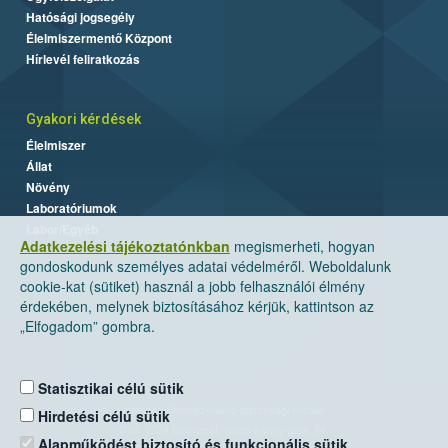
Hatósági jogsegély
Élelmiszermentő Központ
Hírlevél feliratkozás
Gyakori kérdések
Élelmiszer
Állat
Növény
Laboratóriumok
Labor/Egyéb
Adatkezelési tájékoztatónkban
megismerheti, hogyan
gondoskodunk személyes adatai védelméről. Weboldalunk
cookie-kat (sütiket) használ a jobb felhasználói élmény
érdekében, melynek biztosításához kérjük, kattintson az
„Elfogadom” gombra.
Statisztikai célú sütik
Nemzeti Élelmiszerlánc-biztonsági Hivatal
Hirdetési célú sütik
Cím: 1024 Budapest, Keleti Károly utca. 24.
Alapműködést biztosító és funkcionális sütik