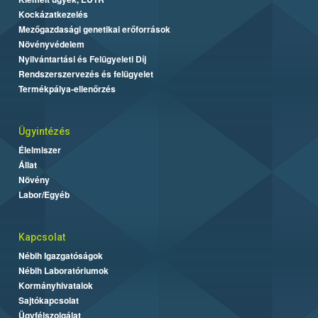
Kockázatkezelés
Mezőgazdasági genetikai erőforrások
Növényvédelem
Nyilvántartási és Felügyeleti Díj
Rendszerszervezés és felügyelet
Termékpálya-ellenőrzés
Ügyintézés
Élelmiszer
Állat
Növény
Labor/Egyéb
Kapcsolat
Nébih Igazgatóságok
Nébih Laboratóriumok
Kormányhivatalok
Sajtókapcsolat
Ügyfélszolgálat