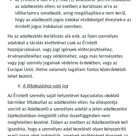
az Érintett a GDPR 21. cikk (1) bekezdése szerint tiltakozott
az adatkezelés ellen; ez esetben a korlátozás arra az
időtartamra vonatkozik, amíg megállapításra nem kerül,
hogy az adatkezelő jogos indokai elsőbbséget élveznek-e az
érintett jogos indokaival szemben.
Ha az adatkezelés korlátozás alá esik, az ilyen személyes
adatokat a tárolás kivételével csak az Érintett
hozzájárulásával, vagy jogi igények előterjesztéséhez,
érvényesítéséhez vagy védelméhez, vagy más természetes
vagy jogi személy jogainak védelme érdekében, vagy az
Európai Unió, illetve valamely tagállam fontos közérdekéből
lehet kezelni.
A tiltakozáshoz való jog
Az Érintett személy saját helyzetével kapcsolatos okokból
bármikor tiltakozhat az adatkezelés ellen, ha álláspontja
szerint az Adatkezelő a személyes adatát a jelen adatkezelési
tájékoztatóban megjelölt céllal összefüggésben nem
megfelelően kezelné. Ebben az esetben az Adatkezelőnek kell
igazolnia, hogy a személyes adat kezelését olyan kényszerítő