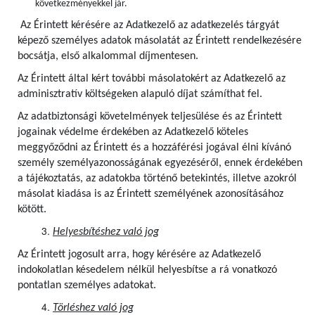
következményekkel jár.
Az Érintett kérésére az Adatkezelő az adatkezelés tárgyát
képező személyes adatok másolatát az Érintett rendelkezésére
bocsátja, első alkalommal díjmentesen.
Az Érintett által kért további másolatokért az Adatkezelő az
adminisztratív költségeken alapuló díjat számíthat fel.
Az adatbiztonsági követelmények teljesülése és az Érintett
jogainak védelme érdekében az Adatkezelő köteles
meggyőződni az Érintett és a hozzáférési jogával élni kívánó
személy személyazonosságának egyezéséről, ennek érdekében
a tájékoztatás, az adatokba történő betekintés, illetve azokról
másolat kiadása is az Érintett személyének azonosításához
kötött.
Helyesbítéshez való jog
Az Érintett jogosult arra, hogy kérésére az Adatkezelő
indokolatlan késedelem nélkül helyesbítse a rá vonatkozó
pontatlan személyes adatokat.
Törléshez való jog