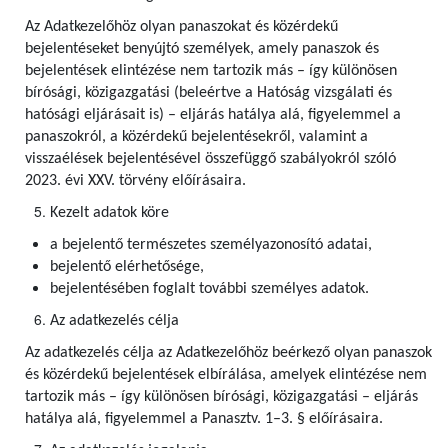
Az Adatkezelőhöz olyan panaszokat és közérdekű
bejelentéseket benyújtó személyek, amely panaszok és
bejelentések elintézése nem tartozik más – így különösen
bírósági, közigazgatási (beleértve a Hatóság vizsgálati és
hatósági eljárásait is) – eljárás hatálya alá, figyelemmel a
panaszokról, a közérdekű bejelentésekről, valamint a
visszaélések bejelentésével összefüggő szabályokról szóló
2023. évi XXV. törvény előírásaira.
Kezelt adatok köre
a bejelentő természetes személyazonosító adatai,
bejelentő elérhetősége,
bejelentésében foglalt további személyes adatok.
Az adatkezelés célja
Az adatkezelés célja az Adatkezelőhöz beérkező olyan panaszok
és közérdekű bejelentések elbírálása, amelyek elintézése nem
tartozik más – így különösen bírósági, közigazgatási – eljárás
hatálya alá, figyelemmel a Panasztv. 1–3. § előírásaira.