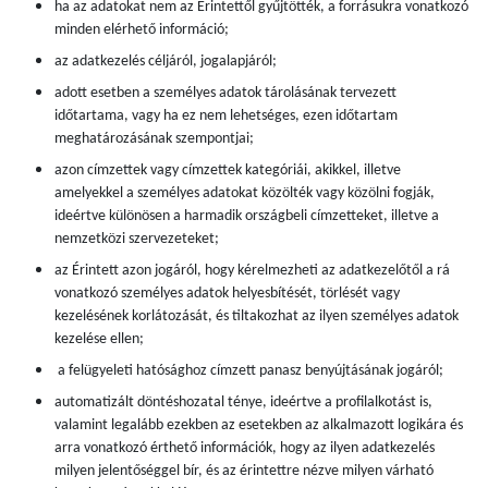
ha az adatokat nem az Érintettől gyűjtötték, a forrásukra vonatkozó
minden elérhető információ;
az adatkezelés céljáról, jogalapjáról;
adott esetben a személyes adatok tárolásának tervezett
időtartama, vagy ha ez nem lehetséges, ezen időtartam
meghatározásának szempontjai;
azon címzettek vagy címzettek kategóriái, akikkel, illetve
amelyekkel a személyes adatokat közölték vagy közölni fogják,
ideértve különösen a harmadik országbeli címzetteket, illetve a
nemzetközi szervezeteket;
az Érintett azon jogáról, hogy kérelmezheti az adatkezelőtől a rá
vonatkozó személyes adatok helyesbítését, törlését vagy
kezelésének korlátozását, és tiltakozhat az ilyen személyes adatok
kezelése ellen;
a felügyeleti hatósághoz címzett panasz benyújtásának jogáról;
automatizált döntéshozatal ténye, ideértve a profilalkotást is,
valamint legalább ezekben az esetekben az alkalmazott logikára és
arra vonatkozó érthető információk, hogy az ilyen adatkezelés
milyen jelentőséggel bír, és az érintettre nézve milyen várható