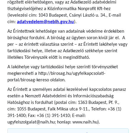
rögzített elérhetőségen, vagy az Adatkezelő adatvédelmi
tisztségviselőjéhez a Közinformatika Nonprofit Kft-hez
(levelezési cím: 1043 Budapest, Csányi László u. 34., E-mail
cím:
adatvedelem@nebih.gov.hu
).
Az Érintettnek lehetősége van adatainak védelme érdekében
bírósághoz fordulni. A bíróság az ügyben soron kívül jár el. A
per – az érintett választása szerint – az Érintett lakóhelye vagy
tartózkodási helye, illetve az Adatkezelő székhelye szerint
illetékes Törvényszék előtt is megindítható.
A lakóhelye vagy tartózkodási helye szerinti törvényszéket
megkeresheti a http://birosag.hu/ugyfelkapcsolati-
portal/birosag-kereso oldalon.
Az Érintett a személyes adatai kezelésével kapcsolatos panasz
esetén a Nemzeti Adatvédelmi és Információszabadság
Hatósághoz is fordulhat (postai cím: 1363 Budapest, Pf. 9.,
cím: 1055 Budapest, Falk Miksa utca 9-11., Telefon: +36 (1)
391-1400; Fax: +36 (1) 391-1410; E-mail:
ugyfelszolgalat@naih.hu; honlap: www.naih.hu).