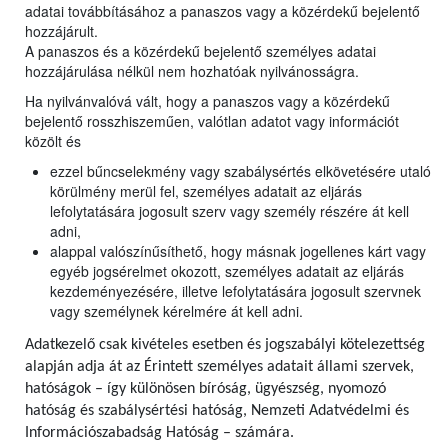
adatai továbbításához a panaszos vagy a közérdekű bejelentő
hozzájárult.
A panaszos és a közérdekű bejelentő személyes adatai
hozzájárulása nélkül nem hozhatóak nyilvánosságra.
Ha nyilvánvalóvá vált, hogy a panaszos vagy a közérdekű
bejelentő rosszhiszeműen, valótlan adatot vagy információt
közölt és
ezzel bűncselekmény vagy szabálysértés elkövetésére utaló
körülmény merül fel, személyes adatait az eljárás
lefolytatására jogosult szerv vagy személy részére át kell
adni,
alappal valószínűsíthető, hogy másnak jogellenes kárt vagy
egyéb jogsérelmet okozott, személyes adatait az eljárás
kezdeményezésére, illetve lefolytatására jogosult szervnek
vagy személynek kérelmére át kell adni.
Adatkezelő csak kivételes esetben és jogszabályi kötelezettség
alapján adja át az Érintett személyes adatait állami szervek,
hatóságok – így különösen bíróság, ügyészség, nyomozó
hatóság és szabálysértési hatóság, Nemzeti Adatvédelmi és
Információszabadság Hatóság – számára.