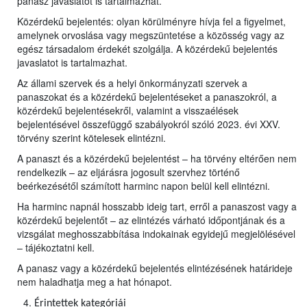
panasz javaslatot is tartalmazhat.
Közérdekű bejelentés: olyan körülményre hívja fel a figyelmet,
amelynek orvoslása vagy megszüntetése a közösség vagy az
egész társadalom érdekét szolgálja. A közérdekű bejelentés
javaslatot is tartalmazhat.
Az állami szervek és a helyi önkormányzati szervek a
panaszokat és a közérdekű bejelentéseket a panaszokról, a
közérdekű bejelentésekről, valamint a visszaélések
bejelentésével összefüggő szabályokról szóló 2023. évi XXV.
törvény szerint kötelesek elintézni.
A panaszt és a közérdekű bejelentést – ha törvény eltérően nem
rendelkezik – az eljárásra jogosult szervhez történő
beérkezésétől számított harminc napon belül kell elintézni.
Ha harminc napnál hosszabb ideig tart, erről a panaszost vagy a
közérdekű bejelentőt – az elintézés várható időpontjának és a
vizsgálat meghosszabbítása indokainak egyidejű megjelölésével
– tájékoztatni kell.
A panasz vagy a közérdekű bejelentés elintézésének határideje
nem haladhatja meg a hat hónapot.
Érintettek kategóriái