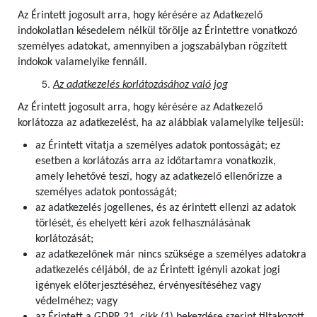
Az Érintett jogosult arra, hogy kérésére az Adatkezelő
indokolatlan késedelem nélkül törölje az Érintettre vonatkozó
személyes adatokat, amennyiben a jogszabályban rögzített
indokok valamelyike fennáll.
Az adatkezelés korlátozásához való jog
Az Érintett jogosult arra, hogy kérésére az Adatkezelő
korlátozza az adatkezelést, ha az alábbiak valamelyike teljesül:
az Érintett vitatja a személyes adatok pontosságát; ez
esetben a korlátozás arra az időtartamra vonatkozik,
amely lehetővé teszi, hogy az adatkezelő ellenőrizze a
személyes adatok pontosságát;
az adatkezelés jogellenes, és az érintett ellenzi az adatok
törlését, és ehelyett kéri azok felhasználásának
korlátozását;
az adatkezelőnek már nincs szüksége a személyes adatokra
adatkezelés céljából, de az Érintett igényli azokat jogi
igények előterjesztéséhez, érvényesítéséhez vagy
védelméhez; vagy