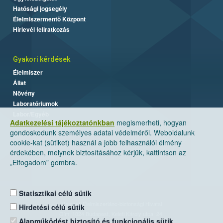
Hatósági jogsegély
Élelmiszermentő Központ
Hírlevél feliratkozás
Gyakori kérdések
Élelmiszer
Állat
Növény
Laboratóriumok
Labor/Egyéb
Adatkezelési tájékoztatónkban
megismerheti, hogyan
gondoskodunk személyes adatai védelméről. Weboldalunk
cookie-kat (sütiket) használ a jobb felhasználói élmény
érdekében, melynek biztosításához kérjük, kattintson az
„Elfogadom” gombra.
Statisztikai célú sütik
Nemzeti Élelmiszerlánc-biztonsági Hivatal
Hirdetési célú sütik
Cím: 1024 Budapest, Keleti Károly utca. 24.
Alapműködést biztosító és funkcionális sütik