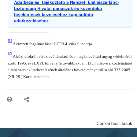
Adatkezelési tájékoztató a Nemzeti Élelmiszerlánc-
biztonsági Hivatal panaszok és közérdekű
bejelentések kezeléséhez kapcsolódó
adatkezeléséhez
[1]
A címzett fogalmát lásd: GDPR 4. cikk 9. pontja.
[2]
A köziratokról, a közlevéltárakról és a magánlevéltári anyag védelméről
szóló 1995. évi LXVI. törvény (a továbbiakban: Ltv.), illetve a közfeladatot
ellátó szervek iratkezelésének általános követelményeiről szóló 335/2005.
(XII. 29.) Korm. rendelete
Cookie beállítások