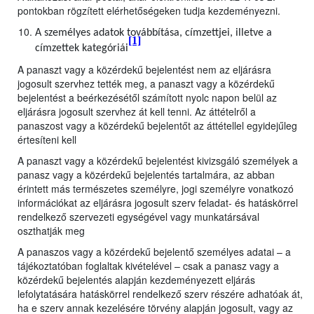
pontokban rögzített elérhetőségeken tudja kezdeményezni.
A személyes adatok továbbítása, címzettjei, illetve a
[1]
címzettek kategóriái
A panaszt vagy a közérdekű bejelentést nem az eljárásra
jogosult szervhez tették meg, a panaszt vagy a közérdekű
bejelentést a beérkezésétől számított nyolc napon belül az
eljárásra jogosult szervhez át kell tenni. Az áttételről a
panaszost vagy a közérdekű bejelentőt az áttétellel egyidejűleg
értesíteni kell
A panaszt vagy a közérdekű bejelentést kivizsgáló személyek a
panasz vagy a közérdekű bejelentés tartalmára, az abban
érintett más természetes személyre, jogi személyre vonatkozó
információkat az eljárásra jogosult szerv feladat- és hatáskörrel
rendelkező szervezeti egységével vagy munkatársával
oszthatják meg
A panaszos vagy a közérdekű bejelentő személyes adatai – a
tájékoztatóban foglaltak kivételével – csak a panasz vagy a
közérdekű bejelentés alapján kezdeményezett eljárás
lefolytatására hatáskörrel rendelkező szerv részére adhatóak át,
ha e szerv annak kezelésére törvény alapján jogosult, vagy az