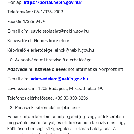
Honlap:
https://portal.nebih.gov.hu/
Telefonszám: 06-1/336-9009
Fax: 06-1/336-9479
E-mail cím: ugyfelszolgalat@nebih.gov.hu
Képviselő: dr. Nemes Imre elnök
Képviselő elérhetősége: elnok@nebih.gov.hu
Az adatvédelmi tisztviselő elérhetősége
Adatvédelmi tisztviselő neve:
Közinformatika Nonprofit Kft.
E-mail cím:
adatvedelem@nebih.gov.hu
Levelezési cím: 1205 Budapest, Mikszáth utca 69.
Telefonos elérhetősége: +36 30-330-3236
Panaszok, közérdekű bejelentések
Panasz: olyan kérelem, amely egyéni jog- vagy érdeksérelem
megszüntetésére irányul, és elintézése nem tartozik más – így
különösen bírósági, közigazgatási – eljárás hatálya alá. A