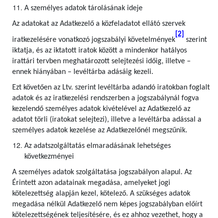
A személyes adatok tárolásának ideje
Az adatokat az Adatkezelő a közfeladatot ellátó szervek
[2]
iratkezelésére vonatkozó jogszabályi követelmények
szerint
iktatja, és az iktatott iratok között a mindenkor hatályos
irattári tervben meghatározott selejtezési időig, illetve –
ennek hiányában – levéltárba adásáig kezeli.
Ezt követően az Ltv. szerint levéltárba adandó iratokban foglalt
adatok és az iratkezelési rendszerben a jogszabálynál fogva
kezelendő személyes adatok kivételével az Adatkezelő az
adatot törli (iratokat selejtezi), illetve a levéltárba adással a
személyes adatok kezelése az Adatkezelőnél megszűnik.
Az adatszolgáltatás elmaradásának lehetséges
következményei
A személyes adatok szolgáltatása jogszabályon alapul. Az
Érintett azon adatainak megadása, amelyeket jogi
kötelezettség alapján kezel, kötelező. A szükséges adatok
megadása nélkül Adatkezelő nem képes jogszabályban előírt
kötelezettségének teljesítésére, és ez ahhoz vezethet, hogy a