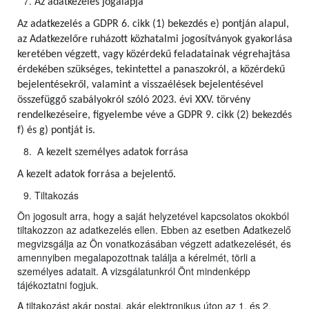
Az adatkezelés jogalapja
Az adatkezelés a GDPR 6. cikk (1) bekezdés e) pontján alapul,
az Adatkezelőre ruházott közhatalmi jogosítványok gyakorlása
keretében végzett, vagy közérdekű feladatainak végrehajtása
érdekében szükséges, tekintettel a panaszokról, a közérdekű
bejelentésekről, valamint a visszaélések bejelentésével
összefüggő szabályokról szóló 2023. évi XXV. törvény
rendelkezéseire, figyelembe véve a GDPR 9. cikk (2) bekezdés
f) és g) pontját is.
A kezelt személyes adatok forrása
A kezelt adatok forrása a bejelentő.
Tiltakozás
Ön jogosult arra, hogy a saját helyzetével kapcsolatos okokból
tiltakozzon az adatkezelés ellen. Ebben az esetben Adatkezelő
megvizsgálja az Ön vonatkozásában végzett adatkezelését, és
amennyiben megalapozottnak találja a kérelmét, törli a
személyes adatait. A vizsgálatunkról Önt mindenképp
tájékoztatni fogjuk.
A tiltakozást akár postai, akár elektronikus úton az 1. és 2.