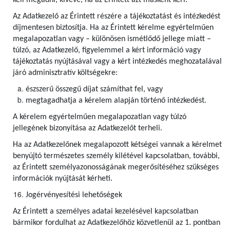
kell megadni, kivéve, ha az Érintett azt másként kéri.
Az Adatkezelő az Érintett részére a tájékoztatást és intézkedést
díjmentesen biztosítja. Ha az Érintett kérelme egyértelműen
megalapozatlan vagy – különösen ismétlődő jellege miatt –
túlzó, az Adatkezelő, figyelemmel a kért információ vagy
tájékoztatás nyújtásával vagy a kért intézkedés meghozatalával
járó adminisztratív költségekre:
észszerű összegű díjat számíthat fel, vagy
megtagadhatja a kérelem alapján történő intézkedést.
A kérelem egyértelműen megalapozatlan vagy túlzó
jellegének bizonyítása az Adatkezelőt terheli.
Ha az Adatkezelőnek megalapozott kétségei vannak a kérelmet
benyújtó természetes személy kilétével kapcsolatban, további,
az Érintett személyazonosságának megerősítéséhez szükséges
információk nyújtását kérheti.
Jogérvényesítési lehetőségek
Az Érintett a személyes adatai kezelésével kapcsolatban
bármikor fordulhat az Adatkezelőhöz közvetlenül az 1. pontban