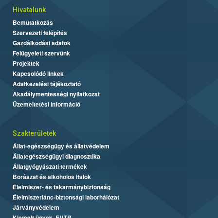
Hivatalunk
Bemutatkozás
Szervezeti felépítés
Gazdálkodási adatok
Felügyeleti szervünk
Projektek
Kapcsolódó linkek
Adatkezelési tájékoztató
Akadálymentességi nyilatkozat
Üzemeltetési információ
Szakterületek
Állat-egészségügy és állatvédelem
Állategészségügyi diagnosztika
Állatgyógyászati termékek
Borászat és alkoholos italok
Élelmiszer- és takarmánybiztonság
Élelmiszerlánc-biztonsági laborhálózat
Járványvédelem
Kiemelt ügyek, EUTR