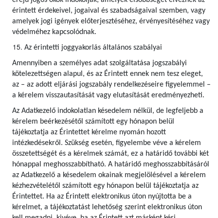
erejű jogos okok indokolják, amelyek elsőbbséget élveznek az
érintett érdekeivel, jogaival és szabadságaival szemben, vagy
amelyek jogi igények előterjesztéséhez, érvényesítéséhez vagy
védelméhez kapcsolódnak.
Az érintetti joggyakorlás általános szabályai
Amennyiben a személyes adat szolgáltatása jogszabályi
kötelezettségen alapul, és az Érintett ennek nem tesz eleget,
az – az adott eljárási jogszabály rendelkezéseire figyelemmel –
a kérelem visszautasítását vagy elutasítását eredményezheti.
Az Adatkezelő indokolatlan késedelem nélkül, de legfeljebb a
kérelem beérkezésétől számított egy hónapon belül
tájékoztatja az Érintettet kérelme nyomán hozott
intézkedésekről. Szükség esetén, figyelembe véve a kérelem
összetettségét és a kérelmek számát, ez a határidő további két
hónappal meghosszabbítható. A határidő meghosszabbításáról
az Adatkezelő a késedelem okainak megjelölésével a kérelem
kézhezvételétől számított egy hónapon belül tájékoztatja az
Érintettet. Ha az Érintett elektronikus úton nyújtotta be a
kérelmet, a tájékoztatást lehetőség szerint elektronikus úton