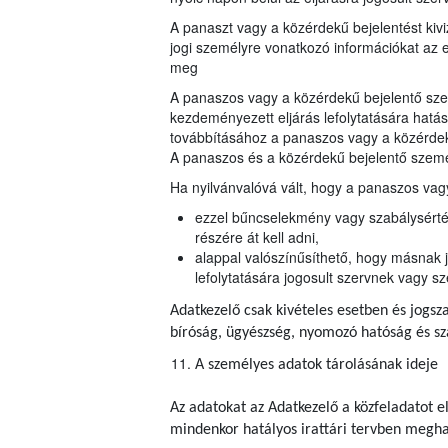
A panaszt vagy a közérdekű bejelentést kiv
jogi személyre vonatkozó információkat az e
meg
A panaszos vagy a közérdekű bejelentő szem
kezdeményezett eljárás lefolytatására hatás
továbbításához a panaszos vagy a közérdek
A panaszos és a közérdekű bejelentő szemé
Ha nyilvánvalóvá vált, hogy a panaszos vagy
ezzel bűncselekmény vagy szabálysértés 
részére át kell adni,
alappal valószínűsíthető, hogy másnak j
lefolytatására jogosult szervnek vagy sz
Adatkezelő csak kivételes esetben és jogsza
bíróság, ügyészség, nyomozó hatóság és s
A személyes adatok tárolásának ideje
Az adatokat az Adatkezelő a közfeladatot e
mindenkor hatályos irattári tervben meghatá