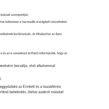
zásának szempontjai;
értve különösen a harmadik országbeli címzetteket,
elésének korlátozását, és tiltakozhat az ilyen
ra és arra vonatkozó érthető információk, hogy az
lkezésére bocsátja, első alkalommal
l.
ggyőződni az Érintett és a hozzáférési
ténő betekintés, illetve azokról másolat