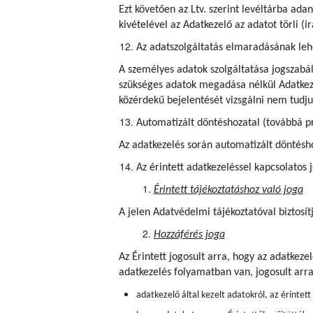
Ezt követően az Ltv. szerint levéltárba ad
kivételével az Adatkezelő az adatot törli (
Az adatszolgáltatás elmaradásának le
A személyes adatok szolgáltatása jogszabál
szükséges adatok megadása nélkül Adatkezel
közérdekű bejelentését vizsgálni nem tudju
Automatizált döntéshozatal (továbbá pr
Az adatkezelés során automatizált döntéshoz
Az érintett adatkezeléssel kapcsolatos 
Érintett tájékoztatáshoz való joga
A jelen Adatvédelmi tájékoztatóval biztosít
Hozzáférés joga
Az Érintett jogosult arra, hogy az adatkez
adatkezelés folyamatban van, jogosult arr
adatkezelő által kezelt adatokról, az érintet