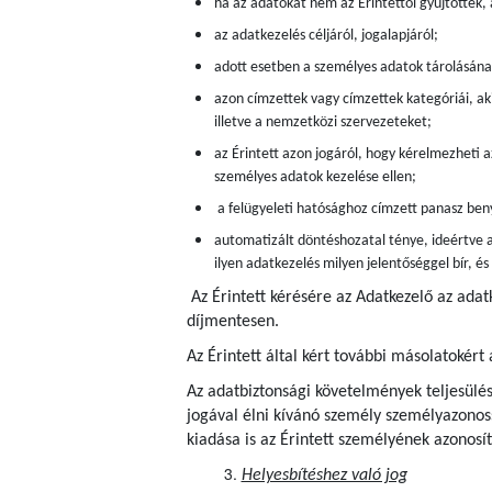
ha az adatokat nem az Érintettől gyűjtötték,
az adatkezelés céljáról, jogalapjáról;
adott esetben a személyes adatok tárolásán
azon címzettek vagy címzettek kategóriái, aki
illetve a nemzetközi szervezeteket;
az Érintett azon jogáról, hogy kérelmezheti a
személyes adatok kezelése ellen;
a felügyeleti hatósághoz címzett panasz beny
automatizált döntéshozatal ténye, ideértve a
ilyen adatkezelés milyen jelentőséggel bír, é
Az Érintett kérésére az Adatkezelő az adat
díjmentesen.
Az Érintett által kért további másolatokért 
Az adatbiztonsági követelmények teljesülés
jogával élni kívánó személy személyazonoss
kiadása is az Érintett személyének azonosít
Helyesbítéshez való jog