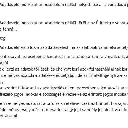
z Adatkezelő indokolatlan késedelem nélkül helyesbítse a rá vonatkozó
z Adatkezelő indokolatlan késedelem nélkül törölje az Érintettre von
e fennáll.
jog
 Adatkezelő korlátozza az adatkezelést, ha az alábbiak valamelyike telj
pontosságát; ez esetben a korlátozás arra az időtartamra vonatkozik, 
ágát;
t ellenzi az adatok törlését, és ehelyett kéri azok felhasználásának kor
zemélyes adatokra adatkezelés céljából, de az Érintett igényli azokat
gy
se szerint tiltakozott az adatkezelés ellen; ez esetben a korlátozás ar
kezelő jogos indokai elsőbbséget élveznek-e az érintett jogos indoka
lyen személyes adatokat a tárolás kivételével csak az Érintett hozzájár
védelméhez, vagy más természetes vagy jogi személy jogainak védelme
t kezelni.