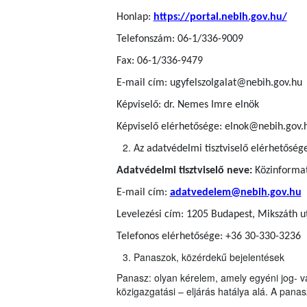
Honlap:
https://portal.nebih.gov.hu/
Telefonszám: 06-1/336-9009
Fax: 06-1/336-9479
E-mail cím: ugyfelszolgalat@nebih.gov.hu
Képviselő: dr. Nemes Imre elnök
Képviselő elérhetősége: elnok@nebih.gov.
Az adatvédelmi tisztviselő elérhetőség
Adatvédelmi tisztviselő neve:
Közinformati
E-mail cím:
adatvedelem@nebih.gov.hu
Levelezési cím: 1205 Budapest, Mikszáth u
Telefonos elérhetősége: +36 30-330-3236
Panaszok, közérdekű bejelentések
Panasz: olyan kérelem, amely egyéni jog- v
közigazgatási – eljárás hatálya alá. A panasz