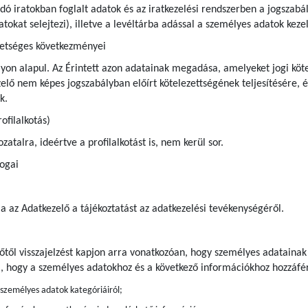
andó iratokban foglalt adatok és az iratkezelési rendszerben a jogsza
iratokat selejtezi), illetve a levéltárba adással a személyes adatok ke
hetséges következményei
yon alapul. Az Érintett azon adatainak megadása, amelyeket jogi kötel
ő nem képes jogszabályban előírt kötelezettségének teljesítésére, é
k.
ofilalkotás)
atalra, ideértve a profilalkotást is, nem kerül sor.
jogai
ja az Adatkezelő a tájékoztatást az adatkezelési tevékenységéről.
előtől visszajelzést kapjon arra vonatkozóan, hogy személyes adatainak
a, hogy a személyes adatokhoz és a következő információkhoz hozzáfér
t személyes adatok kategóriáiról;