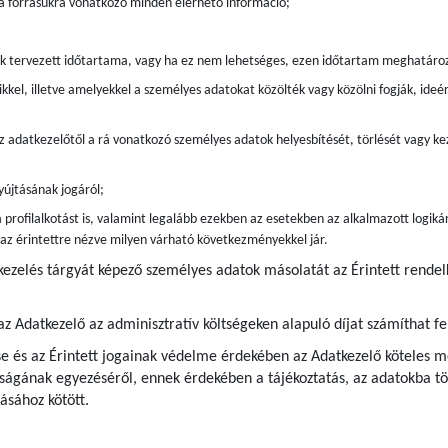
 a forrásukra vonatkozó minden elérhető információ;
ak tervezett időtartama, vagy ha ez nem lehetséges, ezen időtartam meghatáro
kkel, illetve amelyekkel a személyes adatokat közölték vagy közölni fogják, ide
z adatkezelőtől a rá vonatkozó személyes adatok helyesbítését, törlését vagy kez
újtásának jogáról;
 profilalkotást is, valamint legalább ezekben az esetekben az alkalmazott logiká
s az érintettre nézve milyen várható következményekkel jár.
kezelés tárgyát képező személyes adatok másolatát az Érintett rende
az Adatkezelő az adminisztratív költségeken alapuló díjat számíthat fe
e és az Érintett jogainak védelme érdekében az Adatkezelő köteles me
ágának egyezéséről, ennek érdekében a tájékoztatás, az adatokba tör
ásához kötött.