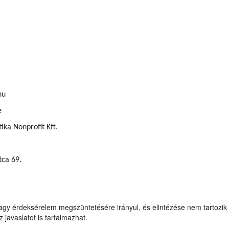
hu
e
ka Nonprofit Kft.
tca 69.
agy érdeksérelem megszüntetésére irányul, és elintézése nem tartozik 
 javaslatot is tartalmazhat.