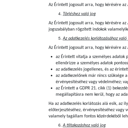
Az Érintett jogosult arra, hogy kérésére a
Törléshez való jog
Az Érintett jogosult arra, hogy kérésére a
jogszabályban rögzített indokok valamelyik
Az adatkezelés korlátozásához való 
Az Érintett jogosult arra, hogy kérésére az
az Érintett vitatja a személyes adatok 
ellenőrizze a személyes adatok pontoss
az adatkezelés jogellenes, és az érintet
az adatkezelőnek már nincs szüksége a s
érvényesítéséhez vagy védelméhez; va
az Érintett a GDPR 21. cikk (1) bekezdé
megállapításra nem kerül, hogy az adat
Ha az adatkezelés korlátozás alá esik, az i
előterjesztéséhez, érvényesítéséhez vagy 
valamely tagállam fontos közérdekéből lehe
A tiltakozáshoz való jog