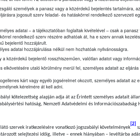
izsgáló személyek a panasz vagy a közérdekű bejelentés tartalmára, a
ljárásra jogosult szerv feladat- és hatáskörrel rendelkező szervezeti 
élyes adatai – a tájékoztatóban foglaltak kivételével – csak a panasz
körrel rendelkező szerv részére adhatóak át, ha e szerv annak kezelésé
ű bejelentő hozzájárult.
lyes adatai hozzájárulása nélkül nem hozhatóak nyilvánosságra.
 a közérdekű bejelentő rosszhiszeműen, valótlan adatot vagy informáci
elkövetésére utaló körülmény merül fel, személyes adatait az eljárás 
ogellenes kárt vagy egyéb jogsérelmet okozott, személyes adatait az e
emélynek kérelmére át kell adni.
bályi kötelezettség alapján adja át az Érintett személyes adatait áll
zabálysértési hatóság, Nemzeti Adatvédelmi és Információszabadság 
[2]
llátó szervek iratkezelésére vonatkozó jogszabályi követelmények
sz
rozott selejtezési időig, illetve – ennek hiányában – levéltárba adás