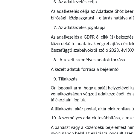
Az adatkezelés célja
Az adatkezelés célja az Adatkezelőhöz beér
bírósági, közigazgatási – eljárás hatálya al
Az adatkezelés jogalapja
Az adatkezelés a GDPR 6. cikk (1) bekezdés
közérdekű feladatainak végrehajtása érdeké
összefüggő szabályokról szóló 2023. évi XXV
A kezelt személyes adatok forrása
A kezelt adatok forrása a bejelentő.
Tiltakozás
Ön jogosult arra, hogy a saját helyzetével 
vonatkozásában végzett adatkezelését, és a
tájékoztatni fogjuk.
A tiltakozást akár postai, akár elektroniku
A személyes adatok továbbítása, címzett
A panaszt vagy a közérdekű bejelentést nem
nyolc napon belül az eljárásra jogosult szerv