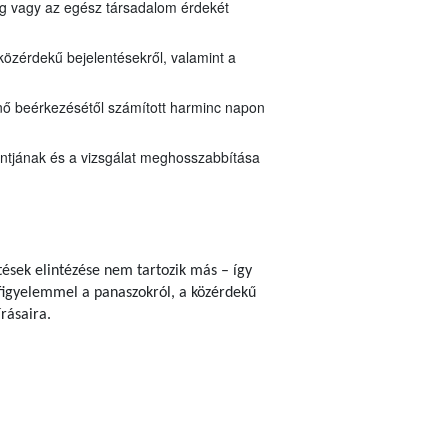
ég vagy az egész társadalom érdekét
közérdekű bejelentésekről, valamint a
énő beérkezésétől számított harminc napon
pontjának és a vizsgálat meghosszabbítása
ések elintézése nem tartozik más – így
á, figyelemmel a panaszokról, a közérdekű
írásaira.