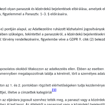
kező olyan panaszok és közérdekű bejelentések elbírálása, amelyek e
á, figyelemmel a Panasztv. 1–3. § előírásaira.
 e) pontján alapul, az Adatkezelőre ruházott közhatalmi jogosítványok
ben szükséges, tekintettel a panaszokról, a közérdekű bejelentésekrő
. törvény rendelkezéseire, figyelembe véve a GDPR 9. cikk (2) bekezdés
kapcsolatos okokból tiltakozzon az adatkezelés ellen. Ebben az esetbe
mennyiben megalapozottnak találja a kérelmét, törli a személyes adata
s úton az 1. és 2. pontokban rögzített elérhetőségeken tudja kezdeménye
[1]
jei, illetve a címzettek kategóriái
 az eljárásra jogosult szervhez tették meg, a panaszt vagy a közérdek
hez át kell tenni. Az áttételről a panaszost vagy a közérdekű bejelentőt a