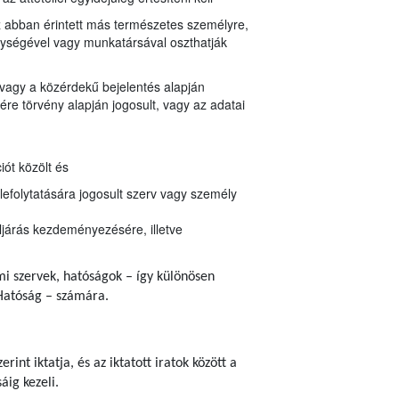
z abban érintett más természetes személyre,
egységével vagy munkatársával oszthatják
 vagy a közérdekű bejelentés alapján
re törvény alapján jogosult, vagy az adatai
ót közölt és
lefolytatására jogosult szerv vagy személy
ljárás kezdeményezésére, illetve
ami szervek, hatóságok – így különösen
Hatóság – számára.
erint iktatja, és az iktatott iratok között a
áig kezeli.