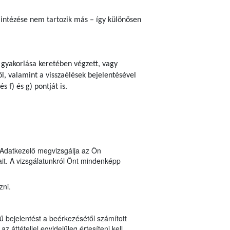
lintézése nem tartozik más – így különösen
 gyakorlása keretében végzett, vagy
l, valamint a visszaélések bejelentésével
 f) és g) pontját is.
n Adatkezelő megvizsgálja az Ön
it. A vizsgálatunkról Önt mindenképp
zni.
ű bejelentést a beérkezésétől számított
z áttétellel egyidejűleg értesíteni kell