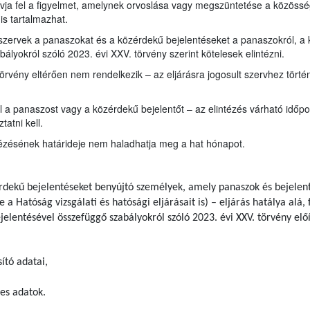
ívja fel a figyelmet, amelynek orvoslása vagy megszüntetése a közöss
is tartalmazhat.
 szervek a panaszokat és a közérdekű bejelentéseket a panaszokról, a 
lyokról szóló 2023. évi XXV. törvény szerint kötelesek elintézni.
törvény eltérően nem rendelkezik – az eljárásra jogosult szervhez tört
ől a panaszost vagy a közérdekű bejelentőt – az elintézés várható idő
atni kell.
tézésének határideje nem haladhatja meg a hat hónapot.
rdekű bejelentéseket benyújtó személyek, amely panaszok és bejelent
e a Hatóság vizsgálati és hatósági eljárásait is) – eljárás hatálya al
jelentésével összefüggő szabályokról szóló 2023. évi XXV. törvény elő
ító adatai,
es adatok.