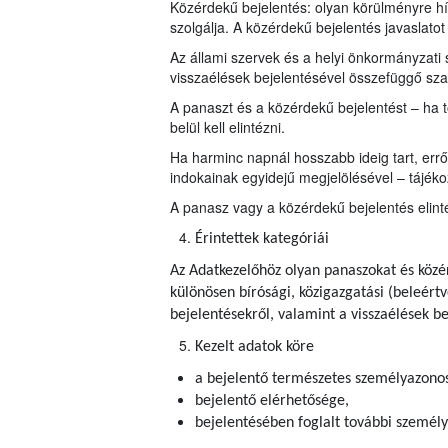
Közérdekű bejelentés: olyan körülményre h
szolgálja. A közérdekű bejelentés javaslatot 
Az állami szervek és a helyi önkormányzati
visszaélések bejelentésével összefüggő szabá
A panaszt és a közérdekű bejelentést – ha 
belül kell elintézni.
Ha harminc napnál hosszabb ideig tart, err
indokainak egyidejű megjelölésével – tájékozt
A panasz vagy a közérdekű bejelentés elin
Érintettek kategóriái
Az Adatkezelőhöz olyan panaszokat és közé
különösen bírósági, közigazgatási (beleértv
bejelentésekről, valamint a visszaélések be
Kezelt adatok köre
a bejelentő természetes személyazonos
bejelentő elérhetősége,
bejelentésében foglalt további személy