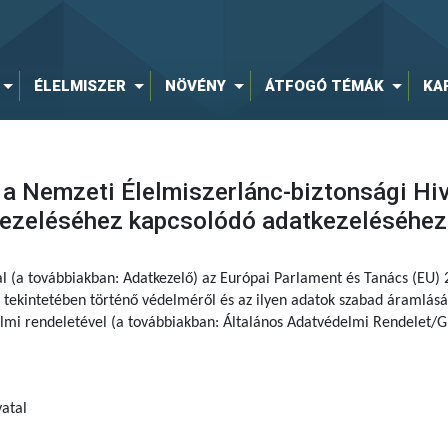
ÉLELMISZER
NÖVÉNY
ÁTFOGÓ TÉMÁK
KA
 a Nemzeti Élelmiszerlánc-biztonsági Hi
kezeléséhez kapcsolódó adatkezeléséhez
al (a továbbiakban: Adatkezelő) az Európai Parlament és Tanács (EU)
tekintetében történő védelméről és az ilyen adatok szabad áramlásár
delmi rendeletével (a továbbiakban: Általános Adatvédelmi Rendelet/G
atal