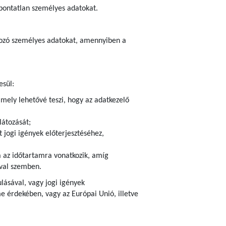
 pontatlan személyes adatokat.
atkozó személyes adatokat, amennyiben a
esül:
amely lehetővé teszi, hogy az adatkezelő
látozását;
 jogi igények előterjesztéséhez,
ra az időtartamra vonatkozik, amíg
ival szemben.
ulásával, vagy jogi igények
 érdekében, vagy az Európai Unió, illetve