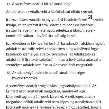
A személyes adatok tárolásának ideje
Az adatokat az Adatkezelő a közfeladatot ellátó szervek
[2]
iratkezelésére vonatkozó jogszabályi követelmények
szerint
iktatja, és az iktatott iratok között a mindenkor hatályos
irattári tervben meghatározott selejtezési időig, illetve –
ennek hiányában – levéltárba adásáig kezeli.
Ezt követően az Ltv. szerint levéltárba adandó iratokban foglalt
adatok és az iratkezelési rendszerben a jogszabálynál fogva
kezelendő személyes adatok kivételével az Adatkezelő az
adatot törli (iratokat selejtezi), illetve a levéltárba adással a
személyes adatok kezelése az Adatkezelőnél megszűnik.
Az adatszolgáltatás elmaradásának lehetséges
következményei
A személyes adatok szolgáltatása jogszabályon alapul. Az
Érintett azon adatainak megadása, amelyeket jogi
kötelezettség alapján kezel, kötelező. A szükséges adatok
megadása nélkül Adatkezelő nem képes jogszabályban előírt
kötelezettségének teljesítésére, és ez ahhoz vezethet, hogy a