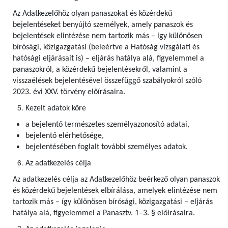
Az Adatkezelőhöz olyan panaszokat és közérdekű
bejelentéseket benyújtó személyek, amely panaszok és
bejelentések elintézése nem tartozik más – így különösen
bírósági, közigazgatási (beleértve a Hatóság vizsgálati és
hatósági eljárásait is) – eljárás hatálya alá, figyelemmel a
panaszokról, a közérdekű bejelentésekről, valamint a
visszaélések bejelentésével összefüggő szabályokról szóló
2023. évi XXV. törvény előírásaira.
Kezelt adatok köre
a bejelentő természetes személyazonosító adatai,
bejelentő elérhetősége,
bejelentésében foglalt további személyes adatok.
Az adatkezelés célja
Az adatkezelés célja az Adatkezelőhöz beérkező olyan panaszok
és közérdekű bejelentések elbírálása, amelyek elintézése nem
tartozik más – így különösen bírósági, közigazgatási – eljárás
hatálya alá, figyelemmel a Panasztv. 1–3. § előírásaira.