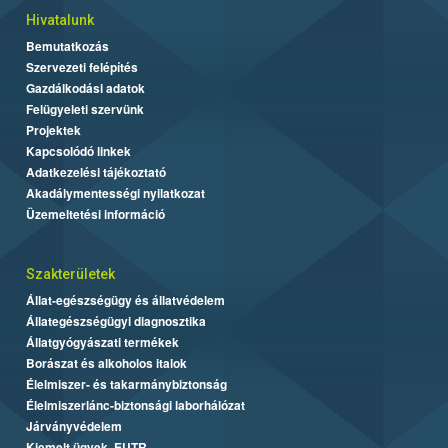
Hivatalunk
Bemutatkozás
Szervezeti felépítés
Gazdálkodási adatok
Felügyeleti szervünk
Projektek
Kapcsolódó linkek
Adatkezelési tájékoztató
Akadálymentességi nyilatkozat
Üzemeltetési információ
Szakterületek
Állat-egészségügy és állatvédelem
Állategészségügyi diagnosztika
Állatgyógyászati termékek
Borászat és alkoholos italok
Élelmiszer- és takarmánybiztonság
Élelmiszerlánc-biztonsági laborhálózat
Járványvédelem
Kiemelt ügyek, EUTR