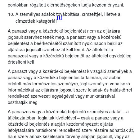
pontokban rögzített elérhetőségeken tudja kezdeményezni.
A személyes adatok továbbítása, címzettjei, illetve a
[1]
címzettek kategóriái
A panaszt vagy a közérdekű bejelentést nem az eljárásra
jogosult szervhez tették meg, a panaszt vagy a közérdekű
bejelentést a beérkezésétől számított nyolc napon belül az
eljárásra jogosult szervhez át kell tenni. Az áttételről a
panaszost vagy a közérdekű bejelentőt az áttétellel egyidejűleg
értesíteni kell
A panaszt vagy a közérdekű bejelentést kivizsgáló személyek a
panasz vagy a közérdekű bejelentés tartalmára, az abban
érintett más természetes személyre, jogi személyre vonatkozó
információkat az eljárásra jogosult szerv feladat- és hatáskörrel
rendelkező szervezeti egységével vagy munkatársával
oszthatják meg
A panaszos vagy a közérdekű bejelentő személyes adatai – a
tájékoztatóban foglaltak kivételével – csak a panasz vagy a
közérdekű bejelentés alapján kezdeményezett eljárás
lefolytatására hatáskörrel rendelkező szerv részére adhatóak át,
ha e szerv annak kezelésére törvény alapján jogosult, vagy az