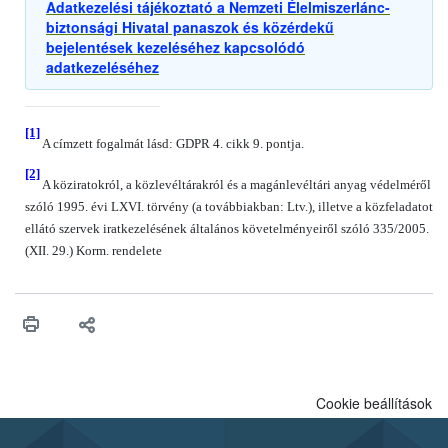
Adatkezelési tájékoztató a Nemzeti Élelmiszerlánc-
biztonsági Hivatal panaszok és közérdekű
bejelentések kezeléséhez kapcsolódó
adatkezeléséhez
[1]
A címzett fogalmát lásd: GDPR 4. cikk 9. pontja.
[2]
A köziratokról, a közlevéltárakról és a magánlevéltári anyag védelméről
szóló 1995. évi LXVI. törvény (a továbbiakban: Ltv.), illetve a közfeladatot
ellátó szervek iratkezelésének általános követelményeiről szóló 335/2005.
(XII. 29.) Korm. rendelete
Cookie beállítások