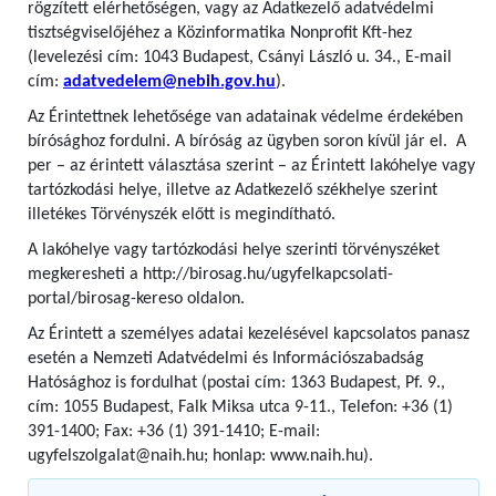
rögzített elérhetőségen, vagy az Adatkezelő adatvédelmi
tisztségviselőjéhez a Közinformatika Nonprofit Kft-hez
(levelezési cím: 1043 Budapest, Csányi László u. 34., E-mail
cím:
adatvedelem@nebih.gov.hu
).
Az Érintettnek lehetősége van adatainak védelme érdekében
bírósághoz fordulni. A bíróság az ügyben soron kívül jár el. A
per – az érintett választása szerint – az Érintett lakóhelye vagy
tartózkodási helye, illetve az Adatkezelő székhelye szerint
illetékes Törvényszék előtt is megindítható.
A lakóhelye vagy tartózkodási helye szerinti törvényszéket
megkeresheti a http://birosag.hu/ugyfelkapcsolati-
portal/birosag-kereso oldalon.
Az Érintett a személyes adatai kezelésével kapcsolatos panasz
esetén a Nemzeti Adatvédelmi és Információszabadság
Hatósághoz is fordulhat (postai cím: 1363 Budapest, Pf. 9.,
cím: 1055 Budapest, Falk Miksa utca 9-11., Telefon: +36 (1)
391-1400; Fax: +36 (1) 391-1410; E-mail:
ugyfelszolgalat@naih.hu; honlap: www.naih.hu).