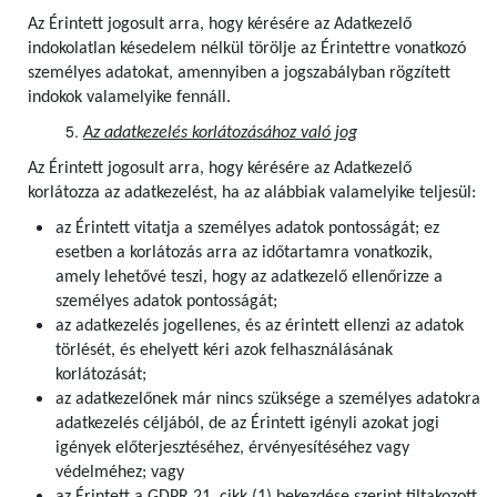
Az Érintett jogosult arra, hogy kérésére az Adatkezelő
indokolatlan késedelem nélkül törölje az Érintettre vonatkozó
személyes adatokat, amennyiben a jogszabályban rögzített
indokok valamelyike fennáll.
Az adatkezelés korlátozásához való jog
Az Érintett jogosult arra, hogy kérésére az Adatkezelő
korlátozza az adatkezelést, ha az alábbiak valamelyike teljesül:
az Érintett vitatja a személyes adatok pontosságát; ez
esetben a korlátozás arra az időtartamra vonatkozik,
amely lehetővé teszi, hogy az adatkezelő ellenőrizze a
személyes adatok pontosságát;
az adatkezelés jogellenes, és az érintett ellenzi az adatok
törlését, és ehelyett kéri azok felhasználásának
korlátozását;
az adatkezelőnek már nincs szüksége a személyes adatokra
adatkezelés céljából, de az Érintett igényli azokat jogi
igények előterjesztéséhez, érvényesítéséhez vagy
védelméhez; vagy