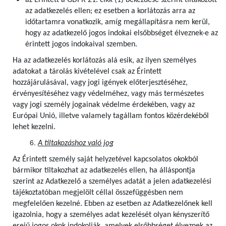
az Érintett a GDPR 21. cikk (1) bekezdése szerint tiltakozott
az adatkezelés ellen; ez esetben a korlátozás arra az
időtartamra vonatkozik, amíg megállapításra nem kerül,
hogy az adatkezelő jogos indokai elsőbbséget élveznek-e az
érintett jogos indokaival szemben.
Ha az adatkezelés korlátozás alá esik, az ilyen személyes
adatokat a tárolás kivételével csak az Érintett
hozzájárulásával, vagy jogi igények előterjesztéséhez,
érvényesítéséhez vagy védelméhez, vagy más természetes
vagy jogi személy jogainak védelme érdekében, vagy az
Európai Unió, illetve valamely tagállam fontos közérdekéből
lehet kezelni.
A tiltakozáshoz való jog
Az Érintett személy saját helyzetével kapcsolatos okokból
bármikor tiltakozhat az adatkezelés ellen, ha álláspontja
szerint az Adatkezelő a személyes adatát a jelen adatkezelési
tájékoztatóban megjelölt céllal összefüggésben nem
megfelelően kezelné. Ebben az esetben az Adatkezelőnek kell
igazolnia, hogy a személyes adat kezelését olyan kényszerítő