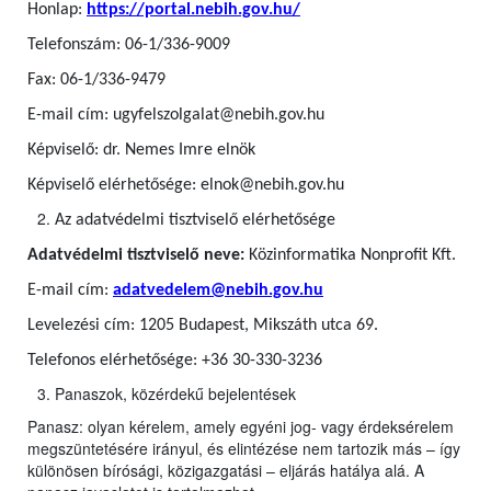
Honlap:
https://portal.nebih.gov.hu/
Telefonszám: 06-1/336-9009
Fax: 06-1/336-9479
E-mail cím: ugyfelszolgalat@nebih.gov.hu
Képviselő: dr. Nemes Imre elnök
Képviselő elérhetősége: elnok@nebih.gov.hu
Az adatvédelmi tisztviselő elérhetősége
Adatvédelmi tisztviselő neve:
Közinformatika Nonprofit Kft.
E-mail cím:
adatvedelem@nebih.gov.hu
Levelezési cím: 1205 Budapest, Mikszáth utca 69.
Telefonos elérhetősége: +36 30-330-3236
Panaszok, közérdekű bejelentések
Panasz: olyan kérelem, amely egyéni jog- vagy érdeksérelem
megszüntetésére irányul, és elintézése nem tartozik más – így
különösen bírósági, közigazgatási – eljárás hatálya alá. A