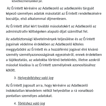
következményekkel jár.
Az Érintett kérésére az Adatkezelő az adatkezelés tárgyát
képező személyes adatok másolatát az Érintett rendelkezésére
bocsátja, első alkalommal díjmentesen.
Az Érintett által kért további másolatokért az Adatkezelő az
adminisztratív költségeken alapuló díjat számíthat fel.
Az adatbiztonsági követelmények teljesülése és az Érintett
jogainak védelme érdekében az Adatkezelő köteles
meggyőződni az Érintett és a hozzáférési jogával élni kívánó
személy személyazonosságának egyezéséről, ennek érdekében
a tájékoztatás, az adatokba történő betekintés, illetve azokról
másolat kiadása is az Érintett személyének azonosításához
kötött.
Helyesbítéshez való jog
Az Érintett jogosult arra, hogy kérésére az Adatkezelő
indokolatlan késedelem nélkül helyesbítse a rá vonatkozó
pontatlan személyes adatokat.
Törléshez való jog