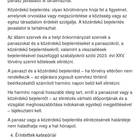
panasz javaslatot is tartalmazhat.
Közérdekű bejelentés: olyan körülményre hívja fel a figyelmet,
amelynek orvoslása vagy megszüntetése a közösség vagy az
egész társadalom érdekét szolgálja. A közérdekű bejelentés
javaslatot is tartalmazhat.
Az állami szervek és a helyi önkormányzati szervek a
panaszokat és a közérdekű bejelentéseket a panaszokról, a
közérdekű bejelentésekről, valamint a visszaélések
bejelentésével összefüggő szabályokról szóló 2023. évi XXV.
törvény szerint kötelesek elintézni.
A panaszt és a közérdekű bejelentést – ha törvény eltérően nem
rendelkezik – az eljárásra jogosult szervhez történő
beérkezésétől számított harminc napon belül kell elintézni.
Ha harminc napnál hosszabb ideig tart, erről a panaszost vagy a
közérdekű bejelentőt – az elintézés várható időpontjának és a
vizsgálat meghosszabbítása indokainak egyidejű megjelölésével
– tájékoztatni kell.
A panasz vagy a közérdekű bejelentés elintézésének határideje
nem haladhatja meg a hat hónapot.
Érintettek kategóriái