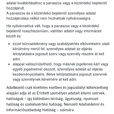
adatai továbbításához a panaszos vagy a közérdekű bejelentő
hozzájárult.
A panaszos és a közérdekű bejelentő személyes adatai
hozzájárulása nélkül nem hozhatóak nyilvánosságra.
Ha nyilvánvalóvá vált, hogy a panaszos vagy a közérdekű
bejelentő rosszhiszeműen, valótlan adatot vagy információt
közölt és
ezzel bűncselekmény vagy szabálysértés elkövetésére utaló
körülmény merül fel, személyes adatait az eljárás
lefolytatására jogosult szerv vagy személy részére át kell
adni,
alappal valószínűsíthető, hogy másnak jogellenes kárt vagy
egyéb jogsérelmet okozott, személyes adatait az eljárás
kezdeményezésére, illetve lefolytatására jogosult szervnek
vagy személynek kérelmére át kell adni.
Adatkezelő csak kivételes esetben és jogszabályi kötelezettség
alapján adja át az Érintett személyes adatait állami szervek,
hatóságok – így különösen bíróság, ügyészség, nyomozó
hatóság és szabálysértési hatóság, Nemzeti Adatvédelmi és
Információszabadság Hatóság – számára.