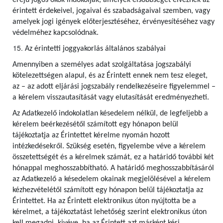
erejű jogos okok indokolják, amelyek elsőbbséget élveznek az
érintett érdekeivel, jogaival és szabadságaival szemben, vagy
amelyek jogi igények előterjesztéséhez, érvényesítéséhez vagy
védelméhez kapcsolódnak.
Az érintetti joggyakorlás általános szabályai
Amennyiben a személyes adat szolgáltatása jogszabályi
kötelezettségen alapul, és az Érintett ennek nem tesz eleget,
az – az adott eljárási jogszabály rendelkezéseire figyelemmel –
a kérelem visszautasítását vagy elutasítását eredményezheti.
Az Adatkezelő indokolatlan késedelem nélkül, de legfeljebb a
kérelem beérkezésétől számított egy hónapon belül
tájékoztatja az Érintettet kérelme nyomán hozott
intézkedésekről. Szükség esetén, figyelembe véve a kérelem
összetettségét és a kérelmek számát, ez a határidő további két
hónappal meghosszabbítható. A határidő meghosszabbításáról
az Adatkezelő a késedelem okainak megjelölésével a kérelem
kézhezvételétől számított egy hónapon belül tájékoztatja az
Érintettet. Ha az Érintett elektronikus úton nyújtotta be a
kérelmet, a tájékoztatást lehetőség szerint elektronikus úton