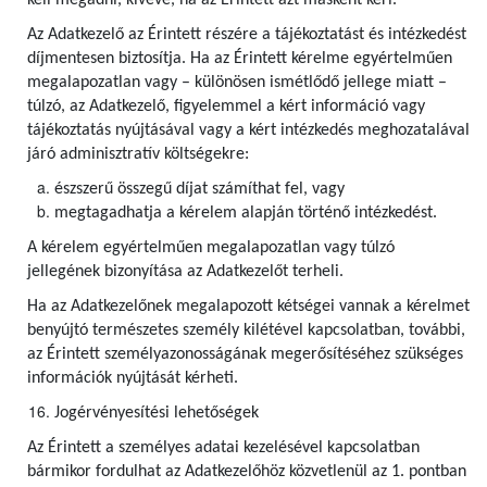
kell megadni, kivéve, ha az Érintett azt másként kéri.
Az Adatkezelő az Érintett részére a tájékoztatást és intézkedést
díjmentesen biztosítja. Ha az Érintett kérelme egyértelműen
megalapozatlan vagy – különösen ismétlődő jellege miatt –
túlzó, az Adatkezelő, figyelemmel a kért információ vagy
tájékoztatás nyújtásával vagy a kért intézkedés meghozatalával
járó adminisztratív költségekre:
észszerű összegű díjat számíthat fel, vagy
megtagadhatja a kérelem alapján történő intézkedést.
A kérelem egyértelműen megalapozatlan vagy túlzó
jellegének bizonyítása az Adatkezelőt terheli.
Ha az Adatkezelőnek megalapozott kétségei vannak a kérelmet
benyújtó természetes személy kilétével kapcsolatban, további,
az Érintett személyazonosságának megerősítéséhez szükséges
információk nyújtását kérheti.
Jogérvényesítési lehetőségek
Az Érintett a személyes adatai kezelésével kapcsolatban
bármikor fordulhat az Adatkezelőhöz közvetlenül az 1. pontban