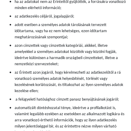
ha az adatokat nem az Érintettől gyűjtötték, a forrásukra vonatkozó
minden elérhető információ;
az adatkezelés céljáról, jogalapjáról;
adott esetben a személyes adatok tárolásának tervezett
időtartama, vagy ha ez nem lehetséges, ezen időtartam
meghatározásának szempontjai;
azon címzettek vagy címzettek kategóriái, akikkel, illetve
amelyekkel a személyes adatokat közölték vagy közölni fogják,
ideértve különösen a harmadik országbeli címzetteket, illetve a
nemzetközi szervezeteket;
az Érintett azon jogáról, hogy kérelmezheti az adatkezelőtől a rá
vonatkozó személyes adatok helyesbítését, törlését vagy
kezelésének korlátozását, és tiltakozhat az ilyen személyes adatok
kezelése ellen;
a felügyeleti hatósághoz címzett panasz benyújtásának jogáról;
automatizált döntéshozatal ténye, ideértve a profilalkotást is,
valamint legalább ezekben az esetekben az alkalmazott logikára és
arra vonatkozó érthető információk, hogy az ilyen adatkezelés
milyen jelentőséggel bír, és az érintettre nézve milyen várható