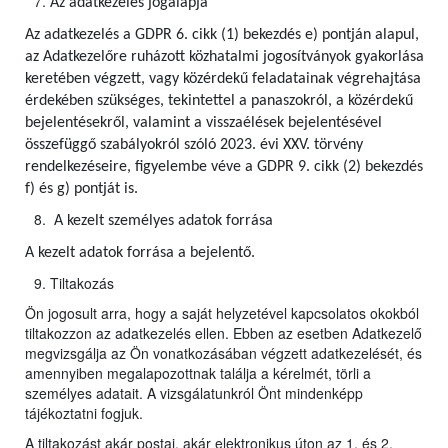
Az adatkezelés jogalapja
Az adatkezelés a GDPR 6. cikk (1) bekezdés e) pontján alapul,
az Adatkezelőre ruházott közhatalmi jogosítványok gyakorlása
keretében végzett, vagy közérdekű feladatainak végrehajtása
érdekében szükséges, tekintettel a panaszokról, a közérdekű
bejelentésekről, valamint a visszaélések bejelentésével
összefüggő szabályokról szóló 2023. évi XXV. törvény
rendelkezéseire, figyelembe véve a GDPR 9. cikk (2) bekezdés
f) és g) pontját is.
A kezelt személyes adatok forrása
A kezelt adatok forrása a bejelentő.
Tiltakozás
Ön jogosult arra, hogy a saját helyzetével kapcsolatos okokból
tiltakozzon az adatkezelés ellen. Ebben az esetben Adatkezelő
megvizsgálja az Ön vonatkozásában végzett adatkezelését, és
amennyiben megalapozottnak találja a kérelmét, törli a
személyes adatait. A vizsgálatunkról Önt mindenképp
tájékoztatni fogjuk.
A tiltakozást akár postai, akár elektronikus úton az 1. és 2.