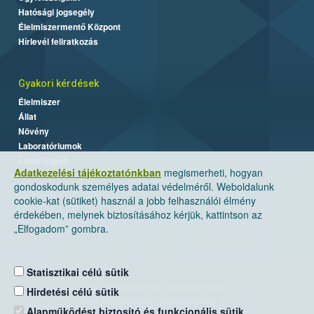
Hatósági jogsegély
Élelmiszermentő Központ
Hírlevél feliratkozás
Gyakori kérdések
Élelmiszer
Állat
Növény
Laboratóriumok
Labor/Egyéb
Adatkezelési tájékoztatónkban
megismerheti, hogyan
gondoskodunk személyes adatai védelméről. Weboldalunk
cookie-kat (sütiket) használ a jobb felhasználói élmény
érdekében, melynek biztosításához kérjük, kattintson az
„Elfogadom” gombra.
Statisztikai célú sütik
Nemzeti Élelmiszerlánc-biztonsági Hivatal
Hirdetési célú sütik
Cím: 1024 Budapest, Keleti Károly utca. 24.
Alapműködést biztosító és funkcionális sütik