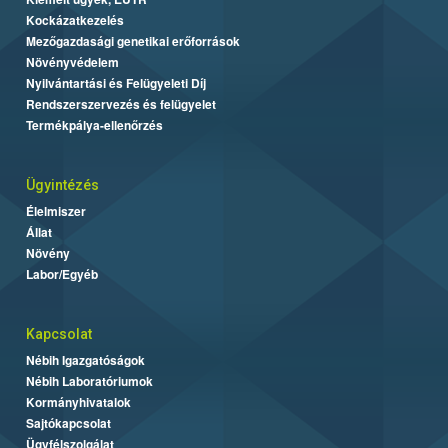
Kockázatkezelés
Mezőgazdasági genetikai erőforrások
Növényvédelem
Nyilvántartási és Felügyeleti Díj
Rendszerszervezés és felügyelet
Termékpálya-ellenőrzés
Ügyintézés
Élelmiszer
Állat
Növény
Labor/Egyéb
Kapcsolat
Nébih Igazgatóságok
Nébih Laboratóriumok
Kormányhivatalok
Sajtókapcsolat
Ügyfélszolgálat