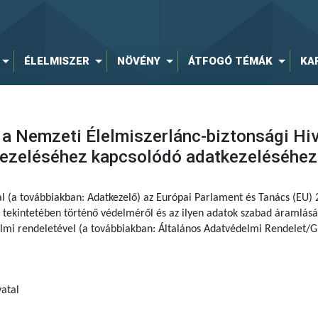
ÉLELMISZER
NÖVÉNY
ÁTFOGÓ TÉMÁK
KA
 a Nemzeti Élelmiszerlánc-biztonsági Hi
kezeléséhez kapcsolódó adatkezeléséhez
al (a továbbiakban: Adatkezelő) az Európai Parlament és Tanács (EU)
tekintetében történő védelméről és az ilyen adatok szabad áramlásár
delmi rendeletével (a továbbiakban: Általános Adatvédelmi Rendelet/G
atal