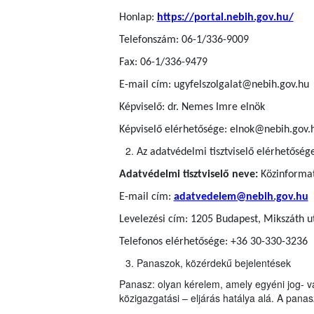
Honlap:
https://portal.nebih.gov.hu/
Telefonszám: 06-1/336-9009
Fax: 06-1/336-9479
E-mail cím: ugyfelszolgalat@nebih.gov.hu
Képviselő: dr. Nemes Imre elnök
Képviselő elérhetősége: elnok@nebih.gov.
Az adatvédelmi tisztviselő elérhetőség
Adatvédelmi tisztviselő neve:
Közinformati
E-mail cím:
adatvedelem@nebih.gov.hu
Levelezési cím: 1205 Budapest, Mikszáth u
Telefonos elérhetősége: +36 30-330-3236
Panaszok, közérdekű bejelentések
Panasz: olyan kérelem, amely egyéni jog- v
közigazgatási – eljárás hatálya alá. A panasz