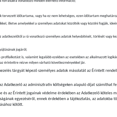
 a forrásukra vonatkozó minden elérhető információ;
ak tervezett időtartama, vagy ha ez nem lehetséges, ezen időtartam meghatáro
kkel, illetve amelyekkel a személyes adatokat közölték vagy közölni fogják, ide
z adatkezelőtől a rá vonatkozó személyes adatok helyesbítését, törlését vagy kez
újtásának jogáról;
 profilalkotást is, valamint legalább ezekben az esetekben az alkalmazott logiká
s az érintettre nézve milyen várható következményekkel jár.
kezelés tárgyát képező személyes adatok másolatát az Érintett rende
az Adatkezelő az adminisztratív költségeken alapuló díjat számíthat fe
e és az Érintett jogainak védelme érdekében az Adatkezelő köteles me
ágának egyezéséről, ennek érdekében a tájékoztatás, az adatokba tör
ásához kötött.