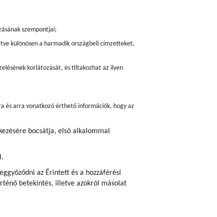
zásának szempontjai;
értve különösen a harmadik országbeli címzetteket,
elésének korlátozását, és tiltakozhat az ilyen
ra és arra vonatkozó érthető információk, hogy az
lkezésére bocsátja, első alkalommal
l.
ggyőződni az Érintett és a hozzáférési
ténő betekintés, illetve azokról másolat