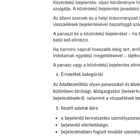
Közérdekű bejelentés: olyan körülményre h
szolgálja. A közérdekű bejelentés javaslatot 
Az állami szervek és a helyi önkormányzati
visszaélések bejelentésével összefüggő szabá
A panaszt és a közérdekű bejelentést – ha 
belül kell elintézni.
Ha harminc napnál hosszabb ideig tart, err
indokainak egyidejű megjelölésével – tájékozt
A panasz vagy a közérdekű bejelentés elin
Érintettek kategóriái
Az Adatkezelőhöz olyan panaszokat és közé
különösen bírósági, közigazgatási (beleértv
bejelentésekről, valamint a visszaélések be
Kezelt adatok köre
a bejelentő természetes személyazonos
bejelentő elérhetősége,
bejelentésében foglalt további személy