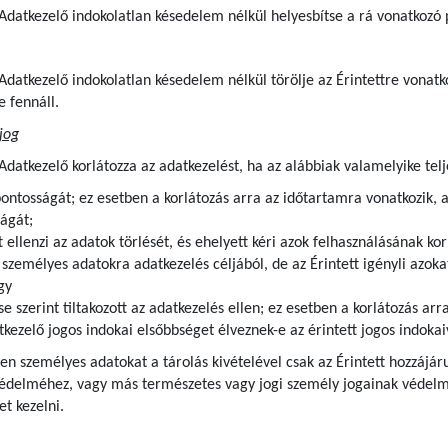
z Adatkezelő indokolatlan késedelem nélkül helyesbítse a rá vonatkozó
z Adatkezelő indokolatlan késedelem nélkül törölje az Érintettre von
e fennáll.
jog
 Adatkezelő korlátozza az adatkezelést, ha az alábbiak valamelyike telj
pontosságát; ez esetben a korlátozás arra az időtartamra vonatkozik, 
ágát;
t ellenzi az adatok törlését, és ehelyett kéri azok felhasználásának kor
zemélyes adatokra adatkezelés céljából, de az Érintett igényli azokat
gy
se szerint tiltakozott az adatkezelés ellen; ez esetben a korlátozás ar
kezelő jogos indokai elsőbbséget élveznek-e az érintett jogos indoka
lyen személyes adatokat a tárolás kivételével csak az Érintett hozzájár
védelméhez, vagy más természetes vagy jogi személy jogainak védelme
t kezelni.