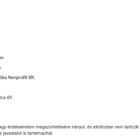
hu
e
ka Nonprofit Kft.
tca 69.
agy érdeksérelem megszüntetésére irányul, és elintézése nem tartozik 
 javaslatot is tartalmazhat.