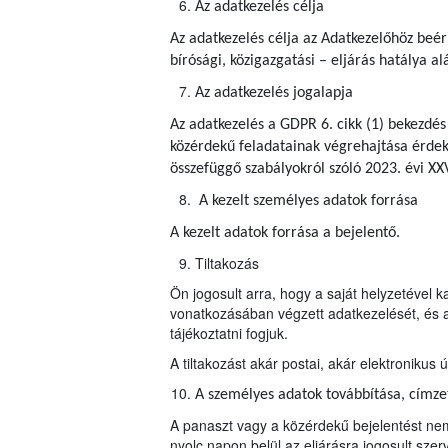
Az adatkezelés célja
Az adatkezelés célja az Adatkezelőhöz beér
bírósági, közigazgatási – eljárás hatálya al
Az adatkezelés jogalapja
Az adatkezelés a GDPR 6. cikk (1) bekezdés
közérdekű feladatainak végrehajtása érdeké
összefüggő szabályokról szóló 2023. évi XXV
A kezelt személyes adatok forrása
A kezelt adatok forrása a bejelentő.
Tiltakozás
Ön jogosult arra, hogy a saját helyzetével 
vonatkozásában végzett adatkezelését, és a
tájékoztatni fogjuk.
A tiltakozást akár postai, akár elektroniku
A személyes adatok továbbítása, címzett
A panaszt vagy a közérdekű bejelentést nem
nyolc napon belül az eljárásra jogosult szerv