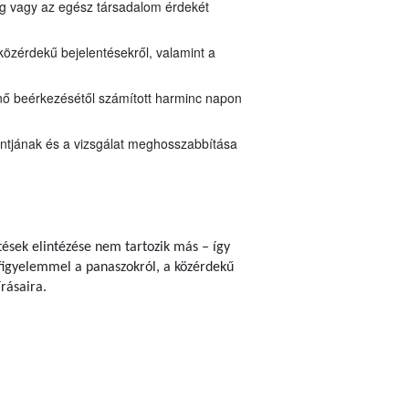
ég vagy az egész társadalom érdekét
közérdekű bejelentésekről, valamint a
énő beérkezésétől számított harminc napon
pontjának és a vizsgálat meghosszabbítása
ések elintézése nem tartozik más – így
á, figyelemmel a panaszokról, a közérdekű
írásaira.