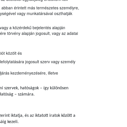
z abban érintett más természetes személyre,
egységével vagy munkatársával oszthatják
 vagy a közérdekű bejelentés alapján
re törvény alapján jogosult, vagy az adatai
ót közölt és
lefolytatására jogosult szerv vagy személy
ljárás kezdeményezésére, illetve
ami szervek, hatóságok – így különösen
Hatóság – számára.
erint iktatja, és az iktatott iratok között a
áig kezeli.