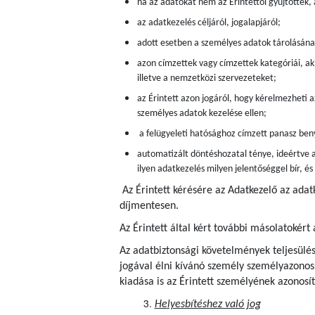
ha az adatokat nem az Érintettől gyűjtötték,
az adatkezelés céljáról, jogalapjáról;
adott esetben a személyes adatok tárolásán
azon címzettek vagy címzettek kategóriái, aki
illetve a nemzetközi szervezeteket;
az Érintett azon jogáról, hogy kérelmezheti a
személyes adatok kezelése ellen;
a felügyeleti hatósághoz címzett panasz beny
automatizált döntéshozatal ténye, ideértve a
ilyen adatkezelés milyen jelentőséggel bír, é
Az Érintett kérésére az Adatkezelő az adat
díjmentesen.
Az Érintett által kért további másolatokért 
Az adatbiztonsági követelmények teljesülés
jogával élni kívánó személy személyazonoss
kiadása is az Érintett személyének azonosít
Helyesbítéshez való jog