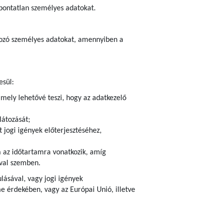
 pontatlan személyes adatokat.
atkozó személyes adatokat, amennyiben a
esül:
amely lehetővé teszi, hogy az adatkezelő
látozását;
 jogi igények előterjesztéséhez,
ra az időtartamra vonatkozik, amíg
ival szemben.
ulásával, vagy jogi igények
 érdekében, vagy az Európai Unió, illetve