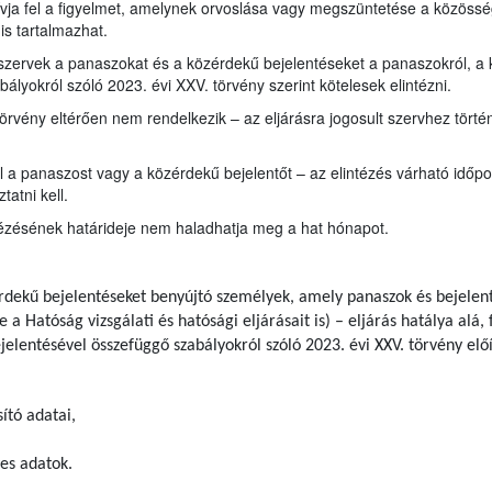
ívja fel a figyelmet, amelynek orvoslása vagy megszüntetése a közöss
is tartalmazhat.
 szervek a panaszokat és a közérdekű bejelentéseket a panaszokról, a 
lyokról szóló 2023. évi XXV. törvény szerint kötelesek elintézni.
törvény eltérően nem rendelkezik – az eljárásra jogosult szervhez tört
ől a panaszost vagy a közérdekű bejelentőt – az elintézés várható idő
atni kell.
tézésének határideje nem haladhatja meg a hat hónapot.
rdekű bejelentéseket benyújtó személyek, amely panaszok és bejelent
e a Hatóság vizsgálati és hatósági eljárásait is) – eljárás hatálya al
jelentésével összefüggő szabályokról szóló 2023. évi XXV. törvény elő
ító adatai,
es adatok.