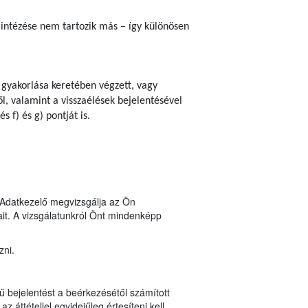
lintézése nem tartozik más – így különösen
 gyakorlása keretében végzett, vagy
l, valamint a visszaélések bejelentésével
 f) és g) pontját is.
n Adatkezelő megvizsgálja az Ön
it. A vizsgálatunkról Önt mindenképp
zni.
ű bejelentést a beérkezésétől számított
z áttétellel egyidejűleg értesíteni kell