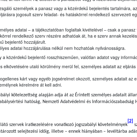
izsgáló személyek a panasz vagy a közérdekű bejelentés tartalmára, a
ljárásra jogosult szerv feladat- és hatáskörrel rendelkező szervezeti 
élyes adatai – a tájékoztatóban foglaltak kivételével – csak a panasz
körrel rendelkező szerv részére adhatóak át, ha e szerv annak kezelésé
ű bejelentő hozzájárult.
lyes adatai hozzájárulása nélkül nem hozhatóak nyilvánosságra.
 a közérdekű bejelentő rosszhiszeműen, valótlan adatot vagy informáci
elkövetésére utaló körülmény merül fel, személyes adatait az eljárás 
ogellenes kárt vagy egyéb jogsérelmet okozott, személyes adatait az e
emélynek kérelmére át kell adni.
bályi kötelezettség alapján adja át az Érintett személyes adatait áll
zabálysértési hatóság, Nemzeti Adatvédelmi és Információszabadság 
[2]
llátó szervek iratkezelésére vonatkozó jogszabályi követelmények
sz
rozott selejtezési időig, illetve – ennek hiányában – levéltárba adás