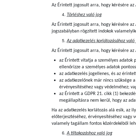
Az Érintett jogosult arra, hogy kérésére a
Törléshez való jog
Az Érintett jogosult arra, hogy kérésére a
jogszabályban rögzített indokok valamelyik
Az adatkezelés korlátozásához való 
Az Érintett jogosult arra, hogy kérésére az
az Érintett vitatja a személyes adatok 
ellenőrizze a személyes adatok pontoss
az adatkezelés jogellenes, és az érintet
az adatkezelőnek már nincs szüksége a s
érvényesítéséhez vagy védelméhez; va
az Érintett a GDPR 21. cikk (1) bekezdé
megállapításra nem kerül, hogy az adat
Ha az adatkezelés korlátozás alá esik, az i
előterjesztéséhez, érvényesítéséhez vagy 
valamely tagállam fontos közérdekéből lehe
A tiltakozáshoz való jog