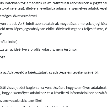
andó iratokban foglalt adatok és az iratkezelési rendszerben a jogsza
iratokat selejtezi), illetve a levéltárba adással a személyes adatok ke
hetséges következményei
yon alapul. Az Érintett azon adatainak megadása, amelyeket jogi kötel
ő nem képes jogszabályban előírt kötelezettségének teljesítésére, é
k.
ofilalkotás)
atalra, ideértve a profilalkotást is, nem kerül sor.
jogai
ja az Adatkezelő a tájékoztatást az adatkezelési tevékenységéről.
előtől visszajelzést kapjon arra vonatkozóan, hogy személyes adatainak
a, hogy a személyes adatokhoz és a következő információkhoz hozzáfér
t személyes adatok kategóriáiról;