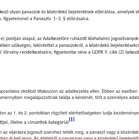
kező olyan panaszok és közérdekű bejelentések elbírálása, amelyek e
á, figyelemmel a Panasztv. 1–3. § előírásaira.
 e) pontján alapul, az Adatkezelőre ruházott közhatalmi jogosítványok
ben szükséges, tekintettel a panaszokról, a közérdekű bejelentésekrő
. törvény rendelkezéseire, figyelembe véve a GDPR 9. cikk (2) bekezdés
kapcsolatos okokból tiltakozzon az adatkezelés ellen. Ebben az esetbe
mennyiben megalapozottnak találja a kérelmét, törli a személyes adata
s úton az 1. és 2. pontokban rögzített elérhetőségeken tudja kezdeménye
[1]
jei, illetve a címzettek kategóriái
 az eljárásra jogosult szervhez tették meg, a panaszt vagy a közérdek
hez át kell tenni. Az áttételről a panaszost vagy a közérdekű bejelentőt a