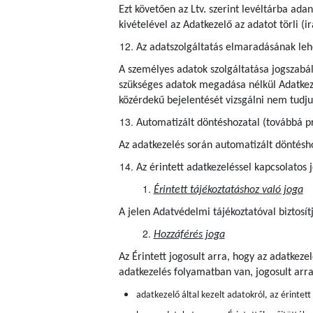
Ezt követően az Ltv. szerint levéltárba ad
kivételével az Adatkezelő az adatot törli (
Az adatszolgáltatás elmaradásának le
A személyes adatok szolgáltatása jogszabál
szükséges adatok megadása nélkül Adatkezel
közérdekű bejelentését vizsgálni nem tudju
Automatizált döntéshozatal (továbbá pr
Az adatkezelés során automatizált döntéshoz
Az érintett adatkezeléssel kapcsolatos 
Érintett tájékoztatáshoz való joga
A jelen Adatvédelmi tájékoztatóval biztosít
Hozzáférés joga
Az Érintett jogosult arra, hogy az adatkez
adatkezelés folyamatban van, jogosult arr
adatkezelő által kezelt adatokról, az érintet