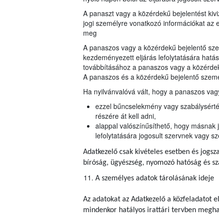
A panaszt vagy a közérdekű bejelentést kiv
jogi személyre vonatkozó információkat az e
meg
A panaszos vagy a közérdekű bejelentő szem
kezdeményezett eljárás lefolytatására hatás
továbbításához a panaszos vagy a közérdek
A panaszos és a közérdekű bejelentő szemé
Ha nyilvánvalóvá vált, hogy a panaszos vagy
ezzel bűncselekmény vagy szabálysértés 
részére át kell adni,
alappal valószínűsíthető, hogy másnak j
lefolytatására jogosult szervnek vagy sz
Adatkezelő csak kivételes esetben és jogsza
bíróság, ügyészség, nyomozó hatóság és s
A személyes adatok tárolásának ideje
Az adatokat az Adatkezelő a közfeladatot e
mindenkor hatályos irattári tervben meghatá