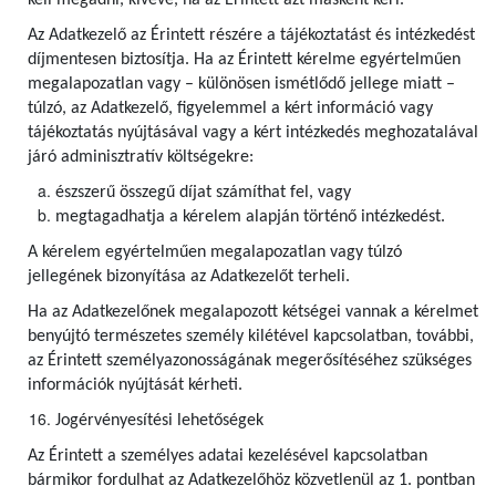
kell megadni, kivéve, ha az Érintett azt másként kéri.
Az Adatkezelő az Érintett részére a tájékoztatást és intézkedést
díjmentesen biztosítja. Ha az Érintett kérelme egyértelműen
megalapozatlan vagy – különösen ismétlődő jellege miatt –
túlzó, az Adatkezelő, figyelemmel a kért információ vagy
tájékoztatás nyújtásával vagy a kért intézkedés meghozatalával
járó adminisztratív költségekre:
észszerű összegű díjat számíthat fel, vagy
megtagadhatja a kérelem alapján történő intézkedést.
A kérelem egyértelműen megalapozatlan vagy túlzó
jellegének bizonyítása az Adatkezelőt terheli.
Ha az Adatkezelőnek megalapozott kétségei vannak a kérelmet
benyújtó természetes személy kilétével kapcsolatban, további,
az Érintett személyazonosságának megerősítéséhez szükséges
információk nyújtását kérheti.
Jogérvényesítési lehetőségek
Az Érintett a személyes adatai kezelésével kapcsolatban
bármikor fordulhat az Adatkezelőhöz közvetlenül az 1. pontban