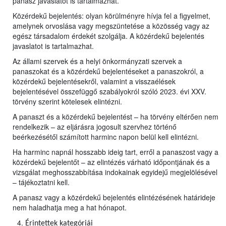
panasz javaslatot is tartalmazhat.
Közérdekű bejelentés: olyan körülményre hívja fel a figyelmet,
amelynek orvoslása vagy megszüntetése a közösség vagy az
egész társadalom érdekét szolgálja. A közérdekű bejelentés
javaslatot is tartalmazhat.
Az állami szervek és a helyi önkormányzati szervek a
panaszokat és a közérdekű bejelentéseket a panaszokról, a
közérdekű bejelentésekről, valamint a visszaélések
bejelentésével összefüggő szabályokról szóló 2023. évi XXV.
törvény szerint kötelesek elintézni.
A panaszt és a közérdekű bejelentést – ha törvény eltérően nem
rendelkezik – az eljárásra jogosult szervhez történő
beérkezésétől számított harminc napon belül kell elintézni.
Ha harminc napnál hosszabb ideig tart, erről a panaszost vagy a
közérdekű bejelentőt – az elintézés várható időpontjának és a
vizsgálat meghosszabbítása indokainak egyidejű megjelölésével
– tájékoztatni kell.
A panasz vagy a közérdekű bejelentés elintézésének határideje
nem haladhatja meg a hat hónapot.
Érintettek kategóriái