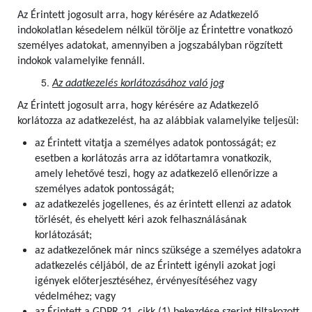
Az Érintett jogosult arra, hogy kérésére az Adatkezelő
indokolatlan késedelem nélkül törölje az Érintettre vonatkozó
személyes adatokat, amennyiben a jogszabályban rögzített
indokok valamelyike fennáll.
Az adatkezelés korlátozásához való jog
Az Érintett jogosult arra, hogy kérésére az Adatkezelő
korlátozza az adatkezelést, ha az alábbiak valamelyike teljesül:
az Érintett vitatja a személyes adatok pontosságát; ez
esetben a korlátozás arra az időtartamra vonatkozik,
amely lehetővé teszi, hogy az adatkezelő ellenőrizze a
személyes adatok pontosságát;
az adatkezelés jogellenes, és az érintett ellenzi az adatok
törlését, és ehelyett kéri azok felhasználásának
korlátozását;
az adatkezelőnek már nincs szüksége a személyes adatokra
adatkezelés céljából, de az Érintett igényli azokat jogi
igények előterjesztéséhez, érvényesítéséhez vagy
védelméhez; vagy