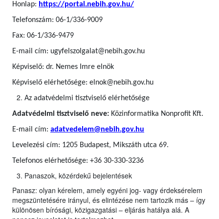
Honlap:
https://portal.nebih.gov.hu/
Telefonszám: 06-1/336-9009
Fax: 06-1/336-9479
E-mail cím: ugyfelszolgalat@nebih.gov.hu
Képviselő: dr. Nemes Imre elnök
Képviselő elérhetősége: elnok@nebih.gov.hu
Az adatvédelmi tisztviselő elérhetősége
Adatvédelmi tisztviselő neve:
Közinformatika Nonprofit Kft.
E-mail cím:
adatvedelem@nebih.gov.hu
Levelezési cím: 1205 Budapest, Mikszáth utca 69.
Telefonos elérhetősége: +36 30-330-3236
Panaszok, közérdekű bejelentések
Panasz: olyan kérelem, amely egyéni jog- vagy érdeksérelem
megszüntetésére irányul, és elintézése nem tartozik más – így
különösen bírósági, közigazgatási – eljárás hatálya alá. A