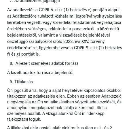
Az adatkezelés jogalapja
Az adatkezelés a GDPR 6. cikk (1) bekezdés e) pontján alapul,
az Adatkezelőre ruházott közhatalmi jogosítványok gyakorlása
keretében végzett, vagy közérdekű feladatainak végrehajtása
érdekében szükséges, tekintettel a panaszokról, a közérdekű
bejelentésekről, valamint a visszaélések bejelentésével
összefüggő szabályokról szóló 2023. évi XXV. törvény
rendelkezéseire, figyelembe véve a GDPR 9. cikk (2) bekezdés
f) és g) pontját is.
A kezelt személyes adatok forrása
A kezelt adatok forrása a bejelentő.
Tiltakozás
Ön jogosult arra, hogy a saját helyzetével kapcsolatos okokból
tiltakozzon az adatkezelés ellen. Ebben az esetben Adatkezelő
megvizsgálja az Ön vonatkozásában végzett adatkezelését, és
amennyiben megalapozottnak találja a kérelmét, törli a
személyes adatait. A vizsgálatunkról Önt mindenképp
tájékoztatni fogjuk.
A tiltakozást akár postai, akár elektronikus úton az 1. és 2.