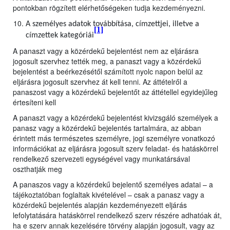
pontokban rögzített elérhetőségeken tudja kezdeményezni.
A személyes adatok továbbítása, címzettjei, illetve a
[1]
címzettek kategóriái
A panaszt vagy a közérdekű bejelentést nem az eljárásra
jogosult szervhez tették meg, a panaszt vagy a közérdekű
bejelentést a beérkezésétől számított nyolc napon belül az
eljárásra jogosult szervhez át kell tenni. Az áttételről a
panaszost vagy a közérdekű bejelentőt az áttétellel egyidejűleg
értesíteni kell
A panaszt vagy a közérdekű bejelentést kivizsgáló személyek a
panasz vagy a közérdekű bejelentés tartalmára, az abban
érintett más természetes személyre, jogi személyre vonatkozó
információkat az eljárásra jogosult szerv feladat- és hatáskörrel
rendelkező szervezeti egységével vagy munkatársával
oszthatják meg
A panaszos vagy a közérdekű bejelentő személyes adatai – a
tájékoztatóban foglaltak kivételével – csak a panasz vagy a
közérdekű bejelentés alapján kezdeményezett eljárás
lefolytatására hatáskörrel rendelkező szerv részére adhatóak át,
ha e szerv annak kezelésére törvény alapján jogosult, vagy az