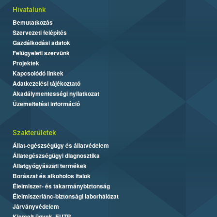
Hivatalunk
Bemutatkozás
Szervezeti felépítés
Gazdálkodási adatok
Felügyeleti szervünk
Projektek
Kapcsolódó linkek
Adatkezelési tájékoztató
Akadálymentességi nyilatkozat
Üzemeltetési információ
Szakterületek
Állat-egészségügy és állatvédelem
Állategészségügyi diagnosztika
Állatgyógyászati termékek
Borászat és alkoholos italok
Élelmiszer- és takarmánybiztonság
Élelmiszerlánc-biztonsági laborhálózat
Járványvédelem
Kiemelt ügyek, EUTR