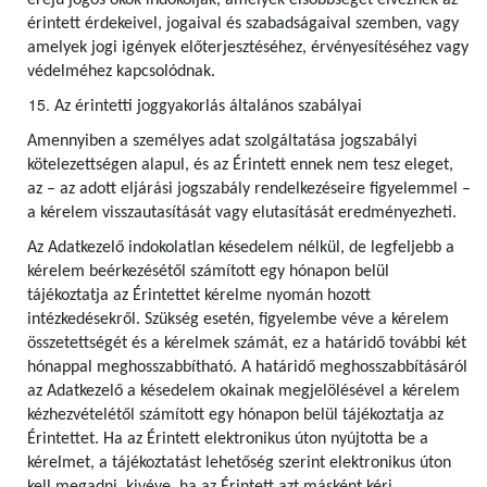
erejű jogos okok indokolják, amelyek elsőbbséget élveznek az
érintett érdekeivel, jogaival és szabadságaival szemben, vagy
amelyek jogi igények előterjesztéséhez, érvényesítéséhez vagy
védelméhez kapcsolódnak.
Az érintetti joggyakorlás általános szabályai
Amennyiben a személyes adat szolgáltatása jogszabályi
kötelezettségen alapul, és az Érintett ennek nem tesz eleget,
az – az adott eljárási jogszabály rendelkezéseire figyelemmel –
a kérelem visszautasítását vagy elutasítását eredményezheti.
Az Adatkezelő indokolatlan késedelem nélkül, de legfeljebb a
kérelem beérkezésétől számított egy hónapon belül
tájékoztatja az Érintettet kérelme nyomán hozott
intézkedésekről. Szükség esetén, figyelembe véve a kérelem
összetettségét és a kérelmek számát, ez a határidő további két
hónappal meghosszabbítható. A határidő meghosszabbításáról
az Adatkezelő a késedelem okainak megjelölésével a kérelem
kézhezvételétől számított egy hónapon belül tájékoztatja az
Érintettet. Ha az Érintett elektronikus úton nyújtotta be a
kérelmet, a tájékoztatást lehetőség szerint elektronikus úton