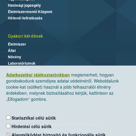
Hatósági jogsegély
Élelmiszermentő Központ
Hírlevél feliratkozás
Gyakori kérdések
Élelmiszer
Állat
Növény
Laboratóriumok
Labor/Egyéb
Adatkezelési tájékoztatónkban
megismerheti, hogyan
gondoskodunk személyes adatai védelméről. Weboldalunk
cookie-kat (sütiket) használ a jobb felhasználói élmény
érdekében, melynek biztosításához kérjük, kattintson az
„Elfogadom” gombra.
Statisztikai célú sütik
Nemzeti Élelmiszerlánc-biztonsági Hivatal
Hirdetési célú sütik
Cím: 1024 Budapest, Keleti Károly utca. 24.
Alapműködést biztosító és funkcionális sütik