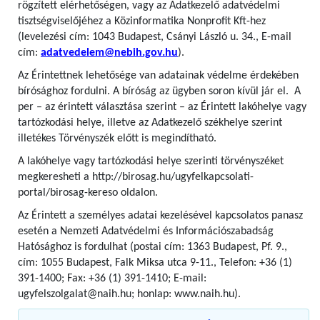
rögzített elérhetőségen, vagy az Adatkezelő adatvédelmi
tisztségviselőjéhez a Közinformatika Nonprofit Kft-hez
(levelezési cím: 1043 Budapest, Csányi László u. 34., E-mail
cím:
adatvedelem@nebih.gov.hu
).
Az Érintettnek lehetősége van adatainak védelme érdekében
bírósághoz fordulni. A bíróság az ügyben soron kívül jár el. A
per – az érintett választása szerint – az Érintett lakóhelye vagy
tartózkodási helye, illetve az Adatkezelő székhelye szerint
illetékes Törvényszék előtt is megindítható.
A lakóhelye vagy tartózkodási helye szerinti törvényszéket
megkeresheti a http://birosag.hu/ugyfelkapcsolati-
portal/birosag-kereso oldalon.
Az Érintett a személyes adatai kezelésével kapcsolatos panasz
esetén a Nemzeti Adatvédelmi és Információszabadság
Hatósághoz is fordulhat (postai cím: 1363 Budapest, Pf. 9.,
cím: 1055 Budapest, Falk Miksa utca 9-11., Telefon: +36 (1)
391-1400; Fax: +36 (1) 391-1410; E-mail:
ugyfelszolgalat@naih.hu; honlap: www.naih.hu).