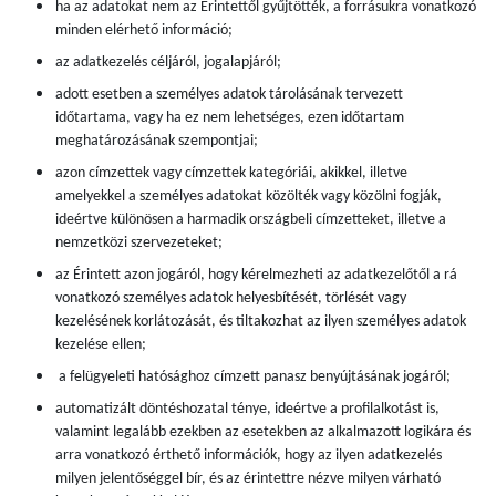
ha az adatokat nem az Érintettől gyűjtötték, a forrásukra vonatkozó
minden elérhető információ;
az adatkezelés céljáról, jogalapjáról;
adott esetben a személyes adatok tárolásának tervezett
időtartama, vagy ha ez nem lehetséges, ezen időtartam
meghatározásának szempontjai;
azon címzettek vagy címzettek kategóriái, akikkel, illetve
amelyekkel a személyes adatokat közölték vagy közölni fogják,
ideértve különösen a harmadik országbeli címzetteket, illetve a
nemzetközi szervezeteket;
az Érintett azon jogáról, hogy kérelmezheti az adatkezelőtől a rá
vonatkozó személyes adatok helyesbítését, törlését vagy
kezelésének korlátozását, és tiltakozhat az ilyen személyes adatok
kezelése ellen;
a felügyeleti hatósághoz címzett panasz benyújtásának jogáról;
automatizált döntéshozatal ténye, ideértve a profilalkotást is,
valamint legalább ezekben az esetekben az alkalmazott logikára és
arra vonatkozó érthető információk, hogy az ilyen adatkezelés
milyen jelentőséggel bír, és az érintettre nézve milyen várható