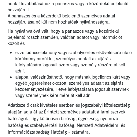
adatai továbbításához a panaszos vagy a közérdekű bejelentő
hozzájárult.
A panaszos és a közérdekű bejelentő személyes adatai
hozzájárulása nélkül nem hozhatóak nyilvánosságra.
Ha nyilvánvalóvá vált, hogy a panaszos vagy a közérdekű
bejelentő rosszhiszeműen, valótlan adatot vagy információt
közölt és
ezzel bűncselekmény vagy szabálysértés elkövetésére utaló
körülmény merül fel, személyes adatait az eljárás
lefolytatására jogosult szerv vagy személy részére át kell
adni,
alappal valószínűsíthető, hogy másnak jogellenes kárt vagy
egyéb jogsérelmet okozott, személyes adatait az eljárás
kezdeményezésére, illetve lefolytatására jogosult szervnek
vagy személynek kérelmére át kell adni.
Adatkezelő csak kivételes esetben és jogszabályi kötelezettség
alapján adja át az Érintett személyes adatait állami szervek,
hatóságok – így különösen bíróság, ügyészség, nyomozó
hatóság és szabálysértési hatóság, Nemzeti Adatvédelmi és
Információszabadság Hatóság – számára.