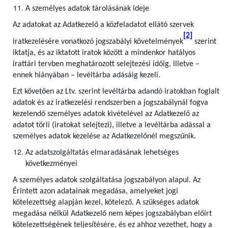
A személyes adatok tárolásának ideje
Az adatokat az Adatkezelő a közfeladatot ellátó szervek
[2]
iratkezelésére vonatkozó jogszabályi követelmények
szerint
iktatja, és az iktatott iratok között a mindenkor hatályos
irattári tervben meghatározott selejtezési időig, illetve –
ennek hiányában – levéltárba adásáig kezeli.
Ezt követően az Ltv. szerint levéltárba adandó iratokban foglalt
adatok és az iratkezelési rendszerben a jogszabálynál fogva
kezelendő személyes adatok kivételével az Adatkezelő az
adatot törli (iratokat selejtezi), illetve a levéltárba adással a
személyes adatok kezelése az Adatkezelőnél megszűnik.
Az adatszolgáltatás elmaradásának lehetséges
következményei
A személyes adatok szolgáltatása jogszabályon alapul. Az
Érintett azon adatainak megadása, amelyeket jogi
kötelezettség alapján kezel, kötelező. A szükséges adatok
megadása nélkül Adatkezelő nem képes jogszabályban előírt
kötelezettségének teljesítésére, és ez ahhoz vezethet, hogy a