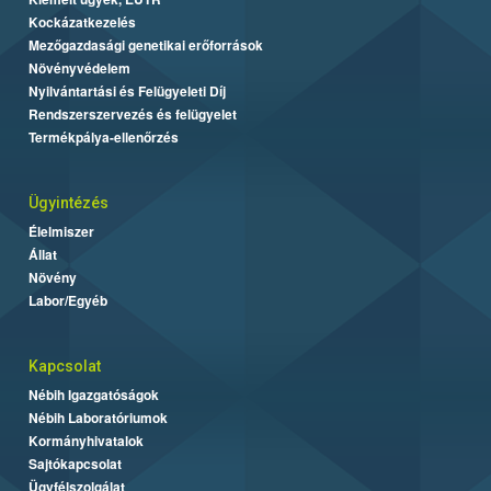
Kockázatkezelés
Mezőgazdasági genetikai erőforrások
Növényvédelem
Nyilvántartási és Felügyeleti Díj
Rendszerszervezés és felügyelet
Termékpálya-ellenőrzés
Ügyintézés
Élelmiszer
Állat
Növény
Labor/Egyéb
Kapcsolat
Nébih Igazgatóságok
Nébih Laboratóriumok
Kormányhivatalok
Sajtókapcsolat
Ügyfélszolgálat