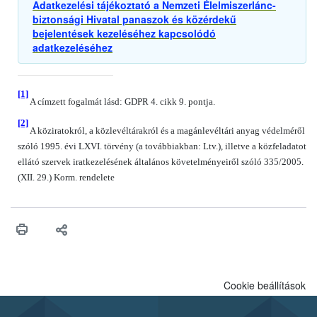
Adatkezelési tájékoztató a Nemzeti Élelmiszerlánc-
biztonsági Hivatal panaszok és közérdekű
bejelentések kezeléséhez kapcsolódó
adatkezeléséhez
[1]
A címzett fogalmát lásd: GDPR 4. cikk 9. pontja.
[2]
A köziratokról, a közlevéltárakról és a magánlevéltári anyag védelméről
szóló 1995. évi LXVI. törvény (a továbbiakban: Ltv.), illetve a közfeladatot
ellátó szervek iratkezelésének általános követelményeiről szóló 335/2005.
(XII. 29.) Korm. rendelete
Cookie beállítások