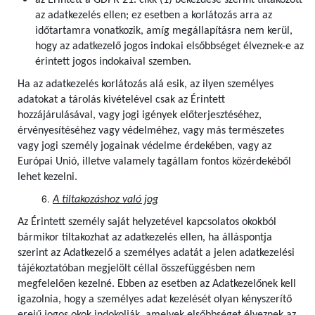
az Érintett a GDPR 21. cikk (1) bekezdése szerint tiltakozott
az adatkezelés ellen; ez esetben a korlátozás arra az
időtartamra vonatkozik, amíg megállapításra nem kerül,
hogy az adatkezelő jogos indokai elsőbbséget élveznek-e az
érintett jogos indokaival szemben.
Ha az adatkezelés korlátozás alá esik, az ilyen személyes
adatokat a tárolás kivételével csak az Érintett
hozzájárulásával, vagy jogi igények előterjesztéséhez,
érvényesítéséhez vagy védelméhez, vagy más természetes
vagy jogi személy jogainak védelme érdekében, vagy az
Európai Unió, illetve valamely tagállam fontos közérdekéből
lehet kezelni.
A tiltakozáshoz való jog
Az Érintett személy saját helyzetével kapcsolatos okokból
bármikor tiltakozhat az adatkezelés ellen, ha álláspontja
szerint az Adatkezelő a személyes adatát a jelen adatkezelési
tájékoztatóban megjelölt céllal összefüggésben nem
megfelelően kezelné. Ebben az esetben az Adatkezelőnek kell
igazolnia, hogy a személyes adat kezelését olyan kényszerítő