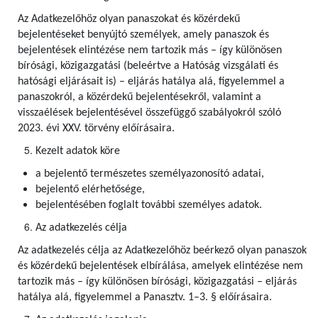
Az Adatkezelőhöz olyan panaszokat és közérdekű
bejelentéseket benyújtó személyek, amely panaszok és
bejelentések elintézése nem tartozik más – így különösen
bírósági, közigazgatási (beleértve a Hatóság vizsgálati és
hatósági eljárásait is) – eljárás hatálya alá, figyelemmel a
panaszokról, a közérdekű bejelentésekről, valamint a
visszaélések bejelentésével összefüggő szabályokról szóló
2023. évi XXV. törvény előírásaira.
Kezelt adatok köre
a bejelentő természetes személyazonosító adatai,
bejelentő elérhetősége,
bejelentésében foglalt további személyes adatok.
Az adatkezelés célja
Az adatkezelés célja az Adatkezelőhöz beérkező olyan panaszok
és közérdekű bejelentések elbírálása, amelyek elintézése nem
tartozik más – így különösen bírósági, közigazgatási – eljárás
hatálya alá, figyelemmel a Panasztv. 1–3. § előírásaira.