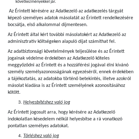
következményekkel jár.
Az Érintett kérésére az Adatkezelő az adatkezelés tárgyát
képező személyes adatok másolatát az Érintett rendelkezésére
bocsátja, első alkalommal díjmentesen.
Az Érintett által kért további másolatokért az Adatkezelő az
adminisztratív költségeken alapuló díjat számíthat fel.
Az adatbiztonsági követelmények teljesülése és az Érintett
jogainak védelme érdekében az Adatkezelő köteles
meggyőződni az Érintett és a hozzáférési jogával élni kívánó
személy személyazonosságának egyezéséről, ennek érdekében
a tájékoztatás, az adatokba történő betekintés, illetve azokról
másolat kiadása is az Érintett személyének azonosításához
kötött.
Helyesbítéshez való jog
Az Érintett jogosult arra, hogy kérésére az Adatkezelő
indokolatlan késedelem nélkül helyesbítse a rá vonatkozó
pontatlan személyes adatokat.
Törléshez való jog