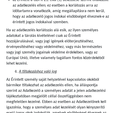
az Érintett a GDPR 21. cikk (1) bekezdése szerint tiltakozott
az adatkezelés ellen; ez esetben a korlátozás arra az
időtartamra vonatkozik, amíg megállapításra nem kerül,
hogy az adatkezelő jogos indokai elsőbbséget élveznek-e az
érintett jogos indokaival szemben.
Ha az adatkezelés korlátozás alá esik, az ilyen személyes
adatokat a tárolás kivételével csak az Érintett
hozzájárulásával, vagy jogi igények előterjesztéséhez,
érvényesítéséhez vagy védelméhez, vagy más természetes
vagy jogi személy jogainak védelme érdekében, vagy az
Európai Unió, illetve valamely tagállam fontos közérdekéből
lehet kezelni.
A tiltakozáshoz való jog
Az Érintett személy saját helyzetével kapcsolatos okokból
bármikor tiltakozhat az adatkezelés ellen, ha álláspontja
szerint az Adatkezelő a személyes adatát a jelen adatkezelési
tájékoztatóban megjelölt céllal összefüggésben nem
megfelelően kezelné. Ebben az esetben az Adatkezelőnek kell
igazolnia, hogy a személyes adat kezelését olyan kényszerítő