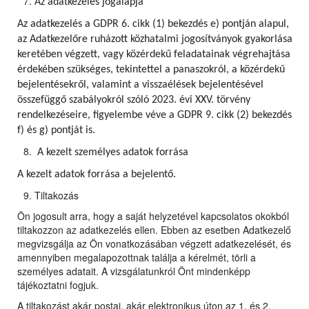
Az adatkezelés jogalapja
Az adatkezelés a GDPR 6. cikk (1) bekezdés e) pontján alapul,
az Adatkezelőre ruházott közhatalmi jogosítványok gyakorlása
keretében végzett, vagy közérdekű feladatainak végrehajtása
érdekében szükséges, tekintettel a panaszokról, a közérdekű
bejelentésekről, valamint a visszaélések bejelentésével
összefüggő szabályokról szóló 2023. évi XXV. törvény
rendelkezéseire, figyelembe véve a GDPR 9. cikk (2) bekezdés
f) és g) pontját is.
A kezelt személyes adatok forrása
A kezelt adatok forrása a bejelentő.
Tiltakozás
Ön jogosult arra, hogy a saját helyzetével kapcsolatos okokból
tiltakozzon az adatkezelés ellen. Ebben az esetben Adatkezelő
megvizsgálja az Ön vonatkozásában végzett adatkezelését, és
amennyiben megalapozottnak találja a kérelmét, törli a
személyes adatait. A vizsgálatunkról Önt mindenképp
tájékoztatni fogjuk.
A tiltakozást akár postai, akár elektronikus úton az 1. és 2.