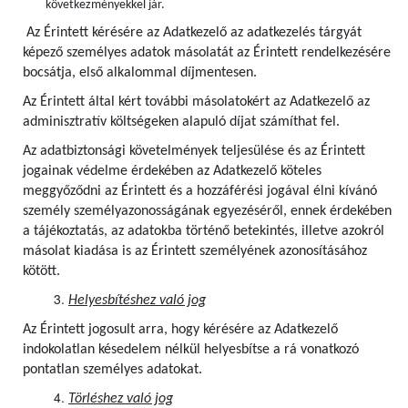
következményekkel jár.
Az Érintett kérésére az Adatkezelő az adatkezelés tárgyát
képező személyes adatok másolatát az Érintett rendelkezésére
bocsátja, első alkalommal díjmentesen.
Az Érintett által kért további másolatokért az Adatkezelő az
adminisztratív költségeken alapuló díjat számíthat fel.
Az adatbiztonsági követelmények teljesülése és az Érintett
jogainak védelme érdekében az Adatkezelő köteles
meggyőződni az Érintett és a hozzáférési jogával élni kívánó
személy személyazonosságának egyezéséről, ennek érdekében
a tájékoztatás, az adatokba történő betekintés, illetve azokról
másolat kiadása is az Érintett személyének azonosításához
kötött.
Helyesbítéshez való jog
Az Érintett jogosult arra, hogy kérésére az Adatkezelő
indokolatlan késedelem nélkül helyesbítse a rá vonatkozó
pontatlan személyes adatokat.
Törléshez való jog