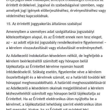
erejű jogos okok indokolják, amelyek elsőbbséget élveznek az
érintett érdekeivel, jogaival és szabadságaival szemben, vagy
amelyek jogi igények előterjesztéséhez, érvényesítéséhez vagy
védelméhez kapcsolódnak.
Az érintetti joggyakorlás általános szabályai
Amennyiben a személyes adat szolgáltatása jogszabályi
kötelezettségen alapul, és az Érintett ennek nem tesz eleget,
az – az adott eljárási jogszabály rendelkezéseire figyelemmel –
a kérelem visszautasítását vagy elutasítását eredményezheti.
Az Adatkezelő indokolatlan késedelem nélkül, de legfeljebb a
kérelem beérkezésétől számított egy hónapon belül
tájékoztatja az Érintettet kérelme nyomán hozott
intézkedésekről. Szükség esetén, figyelembe véve a kérelem
összetettségét és a kérelmek számát, ez a határidő további két
hónappal meghosszabbítható. A határidő meghosszabbításáról
az Adatkezelő a késedelem okainak megjelölésével a kérelem
kézhezvételétől számított egy hónapon belül tájékoztatja az
Érintettet. Ha az Érintett elektronikus úton nyújtotta be a
kérelmet, a tájékoztatást lehetőség szerint elektronikus úton