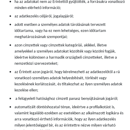
ha az adatokat nem az Érintettől gyűjtötték, a forrásukra vonatkozó
minden elérhető információ;
az adatkezelés céljáról, jogalapjáról;
adott esetben a személyes adatok tárolásának tervezett
időtartama, vagy ha ez nem lehetséges, ezen időtartam
meghatározásának szempontjai;
azon címzettek vagy címzettek kategóriái, akikkel, illetve
amelyekkel a személyes adatokat közölték vagy közölni fogják,
ideértve különösen a harmadik országbeli címzetteket, illetve a
nemzetközi szervezeteket;
az Érintett azon jogáról, hogy kérelmezheti az adatkezelőtől a rá
vonatkozó személyes adatok helyesbítését, törlését vagy
kezelésének korlátozását, és tiltakozhat az ilyen személyes adatok
kezelése ellen;
a felügyeleti hatósághoz címzett panasz benyújtásának jogáról;
automatizált döntéshozatal ténye, ideértve a profilalkotást is,
valamint legalább ezekben az esetekben az alkalmazott logikára és
arra vonatkozó érthető információk, hogy az ilyen adatkezelés
milyen jelentőséggel bír, és az érintettre nézve milyen várható