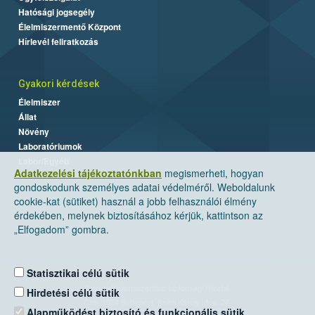
Hatósági jogsegély
Élelmiszermentő Központ
Hírlevél feliratkozás
Gyakori kérdések
Élelmiszer
Állat
Növény
Laboratóriumok
Labor/Egyéb
Adatkezelési tájékoztatónkban
megismerheti, hogyan
gondoskodunk személyes adatai védelméről. Weboldalunk
cookie-kat (sütiket) használ a jobb felhasználói élmény
érdekében, melynek biztosításához kérjük, kattintson az
„Elfogadom” gombra.
Statisztikai célú sütik
Nemzeti Élelmiszerlánc-biztonsági Hivatal
Hirdetési célú sütik
Cím: 1024 Budapest, Keleti Károly utca. 24.
Alapműködést biztosító és funkcionális sütik