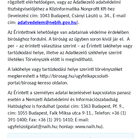
rögzített elérhetőségen, vagy az Adatkezelő adatvédelmi
tisztségviselőjéhez a Közinformatika Nonprofit Kft-hez
(levelezési cím: 1043 Budapest, Csányi László u. 34., E-mail
cím:
adatvedelem@nebih.gov.hu
).
Az Érintettnek lehetősége van adatainak védelme érdekében
bírósághoz fordulni. A bíróság az ügyben soron kívül jár el. A
per – az érintett választása szerint – az Érintett lakóhelye vagy
tartózkodási helye, illetve az Adatkezelő székhelye szerint
illetékes Törvényszék előtt is megindítható.
A lakóhelye vagy tartózkodási helye szerinti törvényszéket
megkeresheti a http://birosag.hu/ugyfelkapcsolati-
portal/birosag-kereso oldalon.
Az Érintett a személyes adatai kezelésével kapcsolatos panasz
esetén a Nemzeti Adatvédelmi és Információszabadság
Hatósághoz is fordulhat (postai cím: 1363 Budapest, Pf. 9.,
cím: 1055 Budapest, Falk Miksa utca 9-11., Telefon: +36 (1)
391-1400; Fax: +36 (1) 391-1410; E-mail:
ugyfelszolgalat@naih.hu; honlap: www.naih.hu).