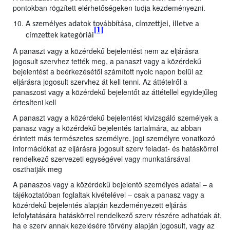
pontokban rögzített elérhetőségeken tudja kezdeményezni.
A személyes adatok továbbítása, címzettjei, illetve a
[1]
címzettek kategóriái
A panaszt vagy a közérdekű bejelentést nem az eljárásra
jogosult szervhez tették meg, a panaszt vagy a közérdekű
bejelentést a beérkezésétől számított nyolc napon belül az
eljárásra jogosult szervhez át kell tenni. Az áttételről a
panaszost vagy a közérdekű bejelentőt az áttétellel egyidejűleg
értesíteni kell
A panaszt vagy a közérdekű bejelentést kivizsgáló személyek a
panasz vagy a közérdekű bejelentés tartalmára, az abban
érintett más természetes személyre, jogi személyre vonatkozó
információkat az eljárásra jogosult szerv feladat- és hatáskörrel
rendelkező szervezeti egységével vagy munkatársával
oszthatják meg
A panaszos vagy a közérdekű bejelentő személyes adatai – a
tájékoztatóban foglaltak kivételével – csak a panasz vagy a
közérdekű bejelentés alapján kezdeményezett eljárás
lefolytatására hatáskörrel rendelkező szerv részére adhatóak át,
ha e szerv annak kezelésére törvény alapján jogosult, vagy az