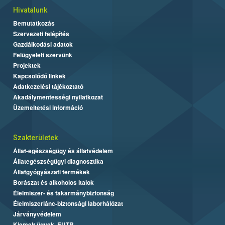
Hivatalunk
Bemutatkozás
Szervezeti felépítés
Gazdálkodási adatok
Felügyeleti szervünk
Projektek
Kapcsolódó linkek
Adatkezelési tájékoztató
Akadálymentességi nyilatkozat
Üzemeltetési információ
Szakterületek
Állat-egészségügy és állatvédelem
Állategészségügyi diagnosztika
Állatgyógyászati termékek
Borászat és alkoholos italok
Élelmiszer- és takarmánybiztonság
Élelmiszerlánc-biztonsági laborhálózat
Járványvédelem
Kiemelt ügyek, EUTR