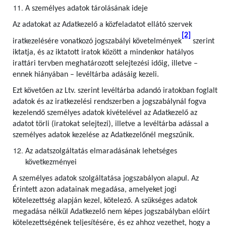
A személyes adatok tárolásának ideje
Az adatokat az Adatkezelő a közfeladatot ellátó szervek
[2]
iratkezelésére vonatkozó jogszabályi követelmények
szerint
iktatja, és az iktatott iratok között a mindenkor hatályos
irattári tervben meghatározott selejtezési időig, illetve –
ennek hiányában – levéltárba adásáig kezeli.
Ezt követően az Ltv. szerint levéltárba adandó iratokban foglalt
adatok és az iratkezelési rendszerben a jogszabálynál fogva
kezelendő személyes adatok kivételével az Adatkezelő az
adatot törli (iratokat selejtezi), illetve a levéltárba adással a
személyes adatok kezelése az Adatkezelőnél megszűnik.
Az adatszolgáltatás elmaradásának lehetséges
következményei
A személyes adatok szolgáltatása jogszabályon alapul. Az
Érintett azon adatainak megadása, amelyeket jogi
kötelezettség alapján kezel, kötelező. A szükséges adatok
megadása nélkül Adatkezelő nem képes jogszabályban előírt
kötelezettségének teljesítésére, és ez ahhoz vezethet, hogy a