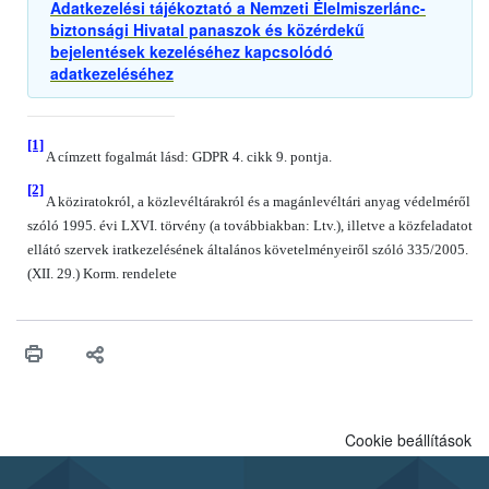
Adatkezelési tájékoztató a Nemzeti Élelmiszerlánc-
biztonsági Hivatal panaszok és közérdekű
bejelentések kezeléséhez kapcsolódó
adatkezeléséhez
[1]
A címzett fogalmát lásd: GDPR 4. cikk 9. pontja.
[2]
A köziratokról, a közlevéltárakról és a magánlevéltári anyag védelméről
szóló 1995. évi LXVI. törvény (a továbbiakban: Ltv.), illetve a közfeladatot
ellátó szervek iratkezelésének általános követelményeiről szóló 335/2005.
(XII. 29.) Korm. rendelete
Cookie beállítások