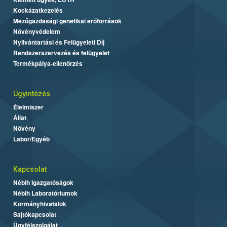
Kockázatkezelés
Mezőgazdasági genetikai erőforrások
Növényvédelem
Nyilvántartási és Felügyeleti Díj
Rendszerszervezés és felügyelet
Termékpálya-ellenőrzés
Ügyintézés
Élelmiszer
Állat
Növény
Labor/Egyéb
Kapcsolat
Nébih Igazgatóságok
Nébih Laboratóriumok
Kormányhivatalok
Sajtókapcsolat
Ügyfélszolgálat