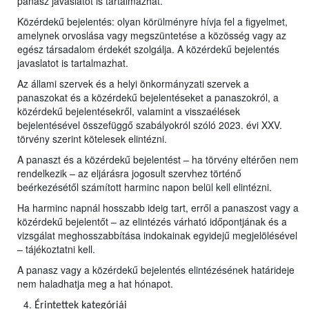
panasz javaslatot is tartalmazhat.
Közérdekű bejelentés: olyan körülményre hívja fel a figyelmet,
amelynek orvoslása vagy megszüntetése a közösség vagy az
egész társadalom érdekét szolgálja. A közérdekű bejelentés
javaslatot is tartalmazhat.
Az állami szervek és a helyi önkormányzati szervek a
panaszokat és a közérdekű bejelentéseket a panaszokról, a
közérdekű bejelentésekről, valamint a visszaélések
bejelentésével összefüggő szabályokról szóló 2023. évi XXV.
törvény szerint kötelesek elintézni.
A panaszt és a közérdekű bejelentést – ha törvény eltérően nem
rendelkezik – az eljárásra jogosult szervhez történő
beérkezésétől számított harminc napon belül kell elintézni.
Ha harminc napnál hosszabb ideig tart, erről a panaszost vagy a
közérdekű bejelentőt – az elintézés várható időpontjának és a
vizsgálat meghosszabbítása indokainak egyidejű megjelölésével
– tájékoztatni kell.
A panasz vagy a közérdekű bejelentés elintézésének határideje
nem haladhatja meg a hat hónapot.
Érintettek kategóriái