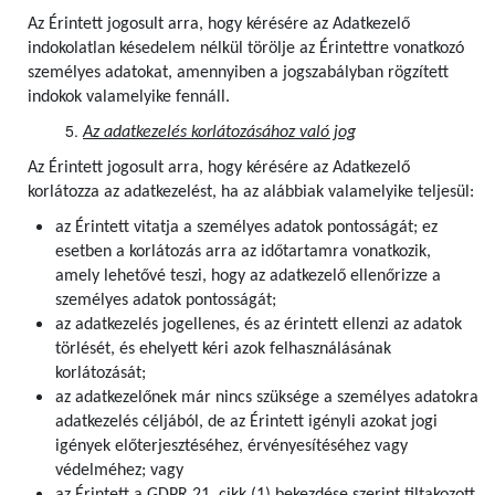
Az Érintett jogosult arra, hogy kérésére az Adatkezelő
indokolatlan késedelem nélkül törölje az Érintettre vonatkozó
személyes adatokat, amennyiben a jogszabályban rögzített
indokok valamelyike fennáll.
Az adatkezelés korlátozásához való jog
Az Érintett jogosult arra, hogy kérésére az Adatkezelő
korlátozza az adatkezelést, ha az alábbiak valamelyike teljesül:
az Érintett vitatja a személyes adatok pontosságát; ez
esetben a korlátozás arra az időtartamra vonatkozik,
amely lehetővé teszi, hogy az adatkezelő ellenőrizze a
személyes adatok pontosságát;
az adatkezelés jogellenes, és az érintett ellenzi az adatok
törlését, és ehelyett kéri azok felhasználásának
korlátozását;
az adatkezelőnek már nincs szüksége a személyes adatokra
adatkezelés céljából, de az Érintett igényli azokat jogi
igények előterjesztéséhez, érvényesítéséhez vagy
védelméhez; vagy