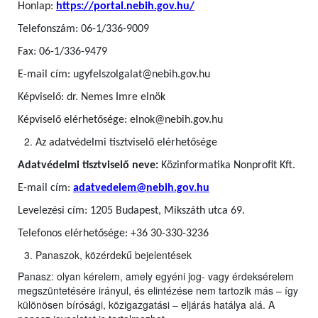
Honlap:
https://portal.nebih.gov.hu/
Telefonszám: 06-1/336-9009
Fax: 06-1/336-9479
E-mail cím: ugyfelszolgalat@nebih.gov.hu
Képviselő: dr. Nemes Imre elnök
Képviselő elérhetősége: elnok@nebih.gov.hu
Az adatvédelmi tisztviselő elérhetősége
Adatvédelmi tisztviselő neve:
Közinformatika Nonprofit Kft.
E-mail cím:
adatvedelem@nebih.gov.hu
Levelezési cím: 1205 Budapest, Mikszáth utca 69.
Telefonos elérhetősége: +36 30-330-3236
Panaszok, közérdekű bejelentések
Panasz: olyan kérelem, amely egyéni jog- vagy érdeksérelem
megszüntetésére irányul, és elintézése nem tartozik más – így
különösen bírósági, közigazgatási – eljárás hatálya alá. A