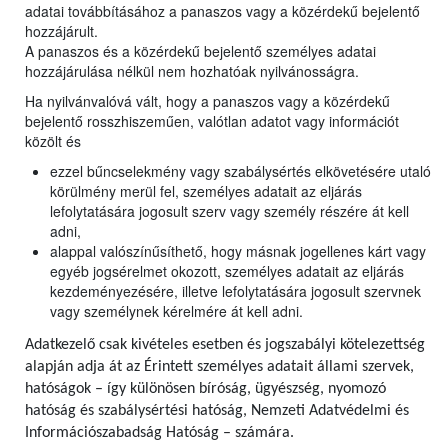
adatai továbbításához a panaszos vagy a közérdekű bejelentő
hozzájárult.
A panaszos és a közérdekű bejelentő személyes adatai
hozzájárulása nélkül nem hozhatóak nyilvánosságra.
Ha nyilvánvalóvá vált, hogy a panaszos vagy a közérdekű
bejelentő rosszhiszeműen, valótlan adatot vagy információt
közölt és
ezzel bűncselekmény vagy szabálysértés elkövetésére utaló
körülmény merül fel, személyes adatait az eljárás
lefolytatására jogosult szerv vagy személy részére át kell
adni,
alappal valószínűsíthető, hogy másnak jogellenes kárt vagy
egyéb jogsérelmet okozott, személyes adatait az eljárás
kezdeményezésére, illetve lefolytatására jogosult szervnek
vagy személynek kérelmére át kell adni.
Adatkezelő csak kivételes esetben és jogszabályi kötelezettség
alapján adja át az Érintett személyes adatait állami szervek,
hatóságok – így különösen bíróság, ügyészség, nyomozó
hatóság és szabálysértési hatóság, Nemzeti Adatvédelmi és
Információszabadság Hatóság – számára.