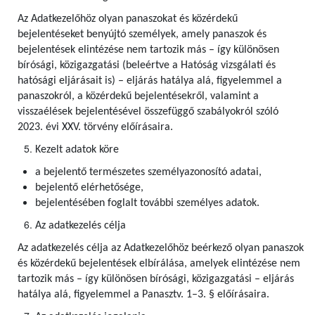
Az Adatkezelőhöz olyan panaszokat és közérdekű
bejelentéseket benyújtó személyek, amely panaszok és
bejelentések elintézése nem tartozik más – így különösen
bírósági, közigazgatási (beleértve a Hatóság vizsgálati és
hatósági eljárásait is) – eljárás hatálya alá, figyelemmel a
panaszokról, a közérdekű bejelentésekről, valamint a
visszaélések bejelentésével összefüggő szabályokról szóló
2023. évi XXV. törvény előírásaira.
Kezelt adatok köre
a bejelentő természetes személyazonosító adatai,
bejelentő elérhetősége,
bejelentésében foglalt további személyes adatok.
Az adatkezelés célja
Az adatkezelés célja az Adatkezelőhöz beérkező olyan panaszok
és közérdekű bejelentések elbírálása, amelyek elintézése nem
tartozik más – így különösen bírósági, közigazgatási – eljárás
hatálya alá, figyelemmel a Panasztv. 1–3. § előírásaira.