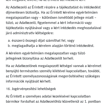
kell megadni, kivéve, ha az Érintett azt másként kéri.
Az Adatkezelő az Érintett részére a tájékoztatást és intézkedést
díjmentesen biztosítja. Ha az Érintett kérelme egyértelműen
megalapozatlan vagy – különösen ismétlődő jellege miatt –
túlzó, az Adatkezelő, figyelemmel a kért információ vagy
tájékoztatás nyújtásával vagy a kért intézkedés meghozatalával
járó adminisztratív költségekre:
észszerű összegű díjat számíthat fel, vagy
megtagadhatja a kérelem alapján történő intézkedést.
A kérelem egyértelműen megalapozatlan vagy túlzó
jellegének bizonyítása az Adatkezelőt terheli.
Ha az Adatkezelőnek megalapozott kétségei vannak a kérelmet
benyújtó természetes személy kilétével kapcsolatban, további,
az Érintett személyazonosságának megerősítéséhez szükséges
információk nyújtását kérheti.
Jogérvényesítési lehetőségek
Az Érintett a személyes adatai kezelésével kapcsolatban
bármikor fordulhat az Adatkezelőhöz közvetlenül az 1. pontban