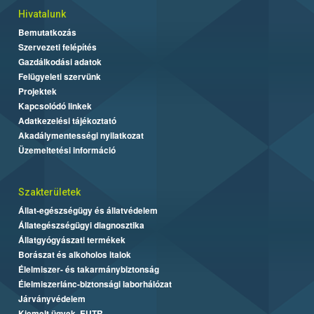
Hivatalunk
Bemutatkozás
Szervezeti felépítés
Gazdálkodási adatok
Felügyeleti szervünk
Projektek
Kapcsolódó linkek
Adatkezelési tájékoztató
Akadálymentességi nyilatkozat
Üzemeltetési információ
Szakterületek
Állat-egészségügy és állatvédelem
Állategészségügyi diagnosztika
Állatgyógyászati termékek
Borászat és alkoholos italok
Élelmiszer- és takarmánybiztonság
Élelmiszerlánc-biztonsági laborhálózat
Járványvédelem
Kiemelt ügyek, EUTR