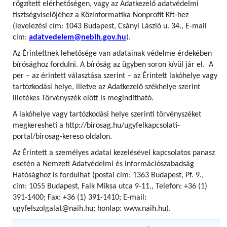
rögzített elérhetőségen, vagy az Adatkezelő adatvédelmi
tisztségviselőjéhez a Közinformatika Nonprofit Kft-hez
(levelezési cím: 1043 Budapest, Csányi László u. 34., E-mail
cím:
adatvedelem@nebih.gov.hu
).
Az Érintettnek lehetősége van adatainak védelme érdekében
bírósághoz fordulni. A bíróság az ügyben soron kívül jár el. A
per – az érintett választása szerint – az Érintett lakóhelye vagy
tartózkodási helye, illetve az Adatkezelő székhelye szerint
illetékes Törvényszék előtt is megindítható.
A lakóhelye vagy tartózkodási helye szerinti törvényszéket
megkeresheti a http://birosag.hu/ugyfelkapcsolati-
portal/birosag-kereso oldalon.
Az Érintett a személyes adatai kezelésével kapcsolatos panasz
esetén a Nemzeti Adatvédelmi és Információszabadság
Hatósághoz is fordulhat (postai cím: 1363 Budapest, Pf. 9.,
cím: 1055 Budapest, Falk Miksa utca 9-11., Telefon: +36 (1)
391-1400; Fax: +36 (1) 391-1410; E-mail:
ugyfelszolgalat@naih.hu; honlap: www.naih.hu).