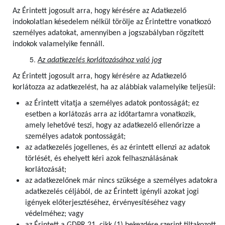
Az Érintett jogosult arra, hogy kérésére az Adatkezelő
indokolatlan késedelem nélkül törölje az Érintettre vonatkozó
személyes adatokat, amennyiben a jogszabályban rögzített
indokok valamelyike fennáll.
Az adatkezelés korlátozásához való jog
Az Érintett jogosult arra, hogy kérésére az Adatkezelő
korlátozza az adatkezelést, ha az alábbiak valamelyike teljesül:
az Érintett vitatja a személyes adatok pontosságát; ez
esetben a korlátozás arra az időtartamra vonatkozik,
amely lehetővé teszi, hogy az adatkezelő ellenőrizze a
személyes adatok pontosságát;
az adatkezelés jogellenes, és az érintett ellenzi az adatok
törlését, és ehelyett kéri azok felhasználásának
korlátozását;
az adatkezelőnek már nincs szüksége a személyes adatokra
adatkezelés céljából, de az Érintett igényli azokat jogi
igények előterjesztéséhez, érvényesítéséhez vagy
védelméhez; vagy