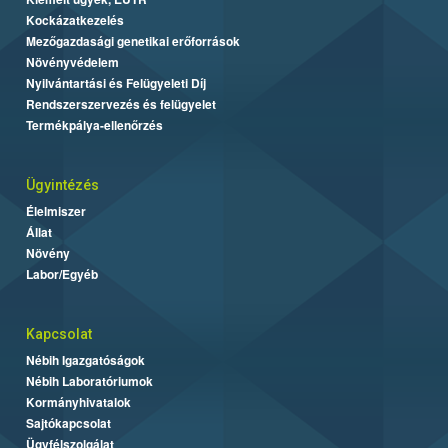
Kockázatkezelés
Mezőgazdasági genetikai erőforrások
Növényvédelem
Nyilvántartási és Felügyeleti Díj
Rendszerszervezés és felügyelet
Termékpálya-ellenőrzés
Ügyintézés
Élelmiszer
Állat
Növény
Labor/Egyéb
Kapcsolat
Nébih Igazgatóságok
Nébih Laboratóriumok
Kormányhivatalok
Sajtókapcsolat
Ügyfélszolgálat