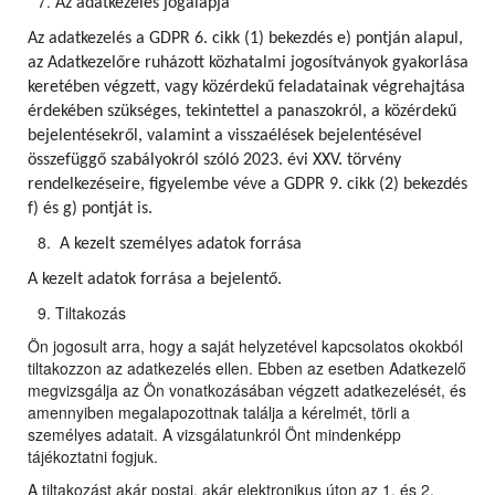
Az adatkezelés jogalapja
Az adatkezelés a GDPR 6. cikk (1) bekezdés e) pontján alapul,
az Adatkezelőre ruházott közhatalmi jogosítványok gyakorlása
keretében végzett, vagy közérdekű feladatainak végrehajtása
érdekében szükséges, tekintettel a panaszokról, a közérdekű
bejelentésekről, valamint a visszaélések bejelentésével
összefüggő szabályokról szóló 2023. évi XXV. törvény
rendelkezéseire, figyelembe véve a GDPR 9. cikk (2) bekezdés
f) és g) pontját is.
A kezelt személyes adatok forrása
A kezelt adatok forrása a bejelentő.
Tiltakozás
Ön jogosult arra, hogy a saját helyzetével kapcsolatos okokból
tiltakozzon az adatkezelés ellen. Ebben az esetben Adatkezelő
megvizsgálja az Ön vonatkozásában végzett adatkezelését, és
amennyiben megalapozottnak találja a kérelmét, törli a
személyes adatait. A vizsgálatunkról Önt mindenképp
tájékoztatni fogjuk.
A tiltakozást akár postai, akár elektronikus úton az 1. és 2.