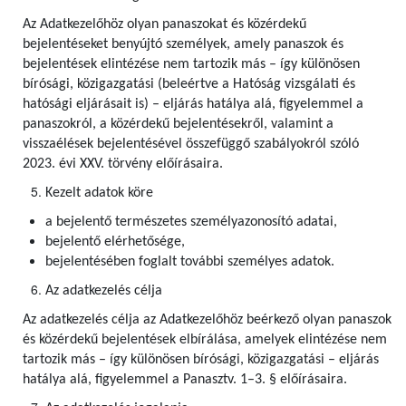
Az Adatkezelőhöz olyan panaszokat és közérdekű
bejelentéseket benyújtó személyek, amely panaszok és
bejelentések elintézése nem tartozik más – így különösen
bírósági, közigazgatási (beleértve a Hatóság vizsgálati és
hatósági eljárásait is) – eljárás hatálya alá, figyelemmel a
panaszokról, a közérdekű bejelentésekről, valamint a
visszaélések bejelentésével összefüggő szabályokról szóló
2023. évi XXV. törvény előírásaira.
Kezelt adatok köre
a bejelentő természetes személyazonosító adatai,
bejelentő elérhetősége,
bejelentésében foglalt további személyes adatok.
Az adatkezelés célja
Az adatkezelés célja az Adatkezelőhöz beérkező olyan panaszok
és közérdekű bejelentések elbírálása, amelyek elintézése nem
tartozik más – így különösen bírósági, közigazgatási – eljárás
hatálya alá, figyelemmel a Panasztv. 1–3. § előírásaira.