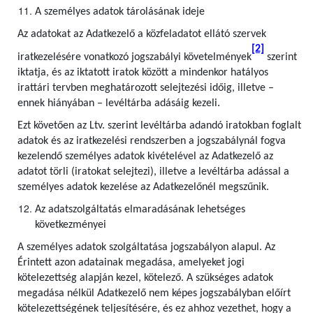
A személyes adatok tárolásának ideje
Az adatokat az Adatkezelő a közfeladatot ellátó szervek
[2]
iratkezelésére vonatkozó jogszabályi követelmények
szerint
iktatja, és az iktatott iratok között a mindenkor hatályos
irattári tervben meghatározott selejtezési időig, illetve –
ennek hiányában – levéltárba adásáig kezeli.
Ezt követően az Ltv. szerint levéltárba adandó iratokban foglalt
adatok és az iratkezelési rendszerben a jogszabálynál fogva
kezelendő személyes adatok kivételével az Adatkezelő az
adatot törli (iratokat selejtezi), illetve a levéltárba adással a
személyes adatok kezelése az Adatkezelőnél megszűnik.
Az adatszolgáltatás elmaradásának lehetséges
következményei
A személyes adatok szolgáltatása jogszabályon alapul. Az
Érintett azon adatainak megadása, amelyeket jogi
kötelezettség alapján kezel, kötelező. A szükséges adatok
megadása nélkül Adatkezelő nem képes jogszabályban előírt
kötelezettségének teljesítésére, és ez ahhoz vezethet, hogy a