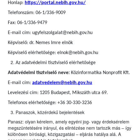
Honlap:
https://portal.nebih.gov.hu/
Telefonszám: 06-1/336-9009
Fax: 06-1/336-9479
E-mail cím: ugyfelszolgalat@nebih.gov.hu
Képviselő: dr. Nemes Imre elnök
Képviselő elérhetősége: elnok@nebih.gov.hu
Az adatvédelmi tisztviselő elérhetősége
Adatvédelmi tisztviselő neve:
Közinformatika Nonprofit Kft.
E-mail cím:
adatvedelem@nebih.gov.hu
Levelezési cím: 1205 Budapest, Mikszáth utca 69.
Telefonos elérhetősége: +36 30-330-3236
Panaszok, közérdekű bejelentések
Panasz: olyan kérelem, amely egyéni jog- vagy érdeksérelem
megszüntetésére irányul, és elintézése nem tartozik más – így
különösen bírósági, közigazgatási – eljárás hatálya alá. A