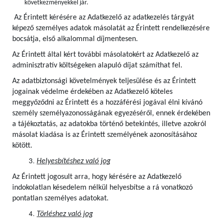
következményekkel jár.
Az Érintett kérésére az Adatkezelő az adatkezelés tárgyát
képező személyes adatok másolatát az Érintett rendelkezésére
bocsátja, első alkalommal díjmentesen.
Az Érintett által kért további másolatokért az Adatkezelő az
adminisztratív költségeken alapuló díjat számíthat fel.
Az adatbiztonsági követelmények teljesülése és az Érintett
jogainak védelme érdekében az Adatkezelő köteles
meggyőződni az Érintett és a hozzáférési jogával élni kívánó
személy személyazonosságának egyezéséről, ennek érdekében
a tájékoztatás, az adatokba történő betekintés, illetve azokról
másolat kiadása is az Érintett személyének azonosításához
kötött.
Helyesbítéshez való jog
Az Érintett jogosult arra, hogy kérésére az Adatkezelő
indokolatlan késedelem nélkül helyesbítse a rá vonatkozó
pontatlan személyes adatokat.
Törléshez való jog