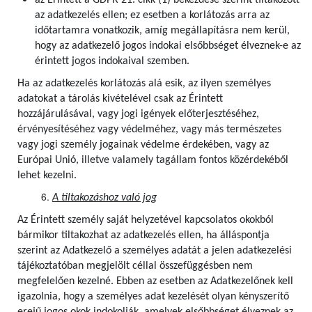
az Érintett a GDPR 21. cikk (1) bekezdése szerint tiltakozott
az adatkezelés ellen; ez esetben a korlátozás arra az
időtartamra vonatkozik, amíg megállapításra nem kerül,
hogy az adatkezelő jogos indokai elsőbbséget élveznek-e az
érintett jogos indokaival szemben.
Ha az adatkezelés korlátozás alá esik, az ilyen személyes
adatokat a tárolás kivételével csak az Érintett
hozzájárulásával, vagy jogi igények előterjesztéséhez,
érvényesítéséhez vagy védelméhez, vagy más természetes
vagy jogi személy jogainak védelme érdekében, vagy az
Európai Unió, illetve valamely tagállam fontos közérdekéből
lehet kezelni.
A tiltakozáshoz való jog
Az Érintett személy saját helyzetével kapcsolatos okokból
bármikor tiltakozhat az adatkezelés ellen, ha álláspontja
szerint az Adatkezelő a személyes adatát a jelen adatkezelési
tájékoztatóban megjelölt céllal összefüggésben nem
megfelelően kezelné. Ebben az esetben az Adatkezelőnek kell
igazolnia, hogy a személyes adat kezelését olyan kényszerítő