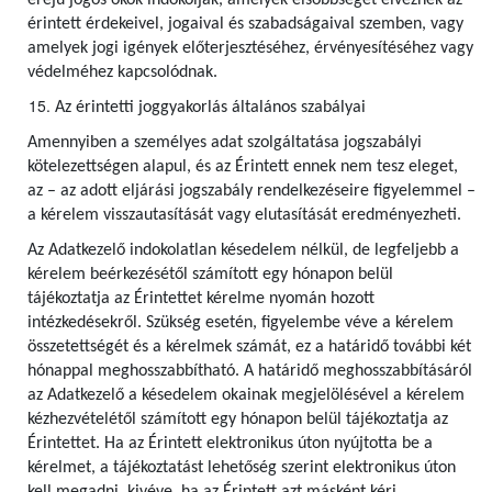
erejű jogos okok indokolják, amelyek elsőbbséget élveznek az
érintett érdekeivel, jogaival és szabadságaival szemben, vagy
amelyek jogi igények előterjesztéséhez, érvényesítéséhez vagy
védelméhez kapcsolódnak.
Az érintetti joggyakorlás általános szabályai
Amennyiben a személyes adat szolgáltatása jogszabályi
kötelezettségen alapul, és az Érintett ennek nem tesz eleget,
az – az adott eljárási jogszabály rendelkezéseire figyelemmel –
a kérelem visszautasítását vagy elutasítását eredményezheti.
Az Adatkezelő indokolatlan késedelem nélkül, de legfeljebb a
kérelem beérkezésétől számított egy hónapon belül
tájékoztatja az Érintettet kérelme nyomán hozott
intézkedésekről. Szükség esetén, figyelembe véve a kérelem
összetettségét és a kérelmek számát, ez a határidő további két
hónappal meghosszabbítható. A határidő meghosszabbításáról
az Adatkezelő a késedelem okainak megjelölésével a kérelem
kézhezvételétől számított egy hónapon belül tájékoztatja az
Érintettet. Ha az Érintett elektronikus úton nyújtotta be a
kérelmet, a tájékoztatást lehetőség szerint elektronikus úton