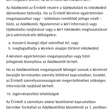
kell megadni, kivéve, ha az Érintett azt másként kéri.
Az Adatkezelő az Érintett részére a tájékoztatást és intézkedést
díjmentesen biztosítja. Ha az Érintett kérelme egyértelműen
megalapozatlan vagy – különösen ismétlődő jellege miatt –
túlzó, az Adatkezelő, figyelemmel a kért információ vagy
tájékoztatás nyújtásával vagy a kért intézkedés meghozatalával
járó adminisztratív költségekre:
észszerű összegű díjat számíthat fel, vagy
megtagadhatja a kérelem alapján történő intézkedést.
A kérelem egyértelműen megalapozatlan vagy túlzó
jellegének bizonyítása az Adatkezelőt terheli.
Ha az Adatkezelőnek megalapozott kétségei vannak a kérelmet
benyújtó természetes személy kilétével kapcsolatban, további,
az Érintett személyazonosságának megerősítéséhez szükséges
információk nyújtását kérheti.
Jogérvényesítési lehetőségek
Az Érintett a személyes adatai kezelésével kapcsolatban
bármikor fordulhat az Adatkezelőhöz közvetlenül az 1. pontban