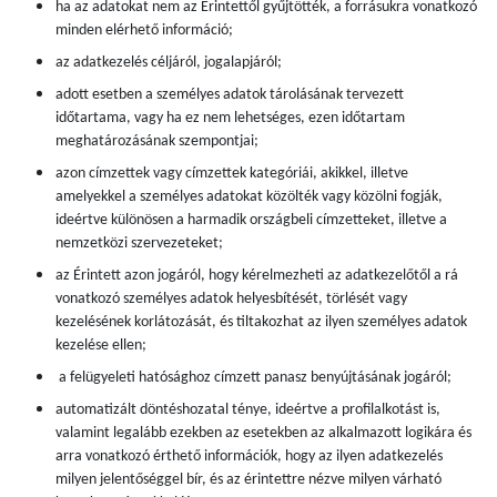
ha az adatokat nem az Érintettől gyűjtötték, a forrásukra vonatkozó
minden elérhető információ;
az adatkezelés céljáról, jogalapjáról;
adott esetben a személyes adatok tárolásának tervezett
időtartama, vagy ha ez nem lehetséges, ezen időtartam
meghatározásának szempontjai;
azon címzettek vagy címzettek kategóriái, akikkel, illetve
amelyekkel a személyes adatokat közölték vagy közölni fogják,
ideértve különösen a harmadik országbeli címzetteket, illetve a
nemzetközi szervezeteket;
az Érintett azon jogáról, hogy kérelmezheti az adatkezelőtől a rá
vonatkozó személyes adatok helyesbítését, törlését vagy
kezelésének korlátozását, és tiltakozhat az ilyen személyes adatok
kezelése ellen;
a felügyeleti hatósághoz címzett panasz benyújtásának jogáról;
automatizált döntéshozatal ténye, ideértve a profilalkotást is,
valamint legalább ezekben az esetekben az alkalmazott logikára és
arra vonatkozó érthető információk, hogy az ilyen adatkezelés
milyen jelentőséggel bír, és az érintettre nézve milyen várható