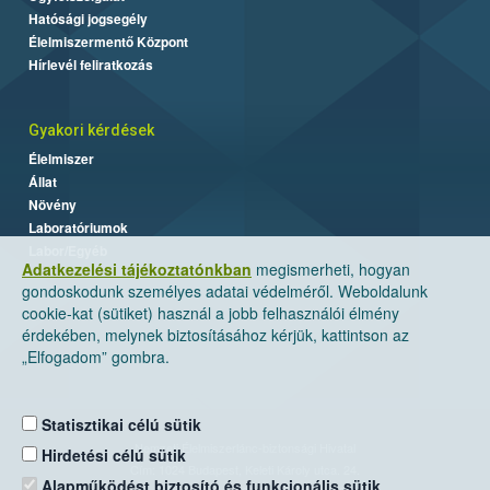
Hatósági jogsegély
Élelmiszermentő Központ
Hírlevél feliratkozás
Gyakori kérdések
Élelmiszer
Állat
Növény
Laboratóriumok
Labor/Egyéb
Adatkezelési tájékoztatónkban
megismerheti, hogyan
gondoskodunk személyes adatai védelméről. Weboldalunk
cookie-kat (sütiket) használ a jobb felhasználói élmény
érdekében, melynek biztosításához kérjük, kattintson az
„Elfogadom” gombra.
Statisztikai célú sütik
Nemzeti Élelmiszerlánc-biztonsági Hivatal
Hirdetési célú sütik
Cím: 1024 Budapest, Keleti Károly utca. 24.
Alapműködést biztosító és funkcionális sütik