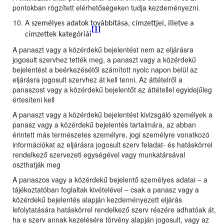
pontokban rögzített elérhetőségeken tudja kezdeményezni.
A személyes adatok továbbítása, címzettjei, illetve a
[1]
címzettek kategóriái
A panaszt vagy a közérdekű bejelentést nem az eljárásra
jogosult szervhez tették meg, a panaszt vagy a közérdekű
bejelentést a beérkezésétől számított nyolc napon belül az
eljárásra jogosult szervhez át kell tenni. Az áttételről a
panaszost vagy a közérdekű bejelentőt az áttétellel egyidejűleg
értesíteni kell
A panaszt vagy a közérdekű bejelentést kivizsgáló személyek a
panasz vagy a közérdekű bejelentés tartalmára, az abban
érintett más természetes személyre, jogi személyre vonatkozó
információkat az eljárásra jogosult szerv feladat- és hatáskörrel
rendelkező szervezeti egységével vagy munkatársával
oszthatják meg
A panaszos vagy a közérdekű bejelentő személyes adatai – a
tájékoztatóban foglaltak kivételével – csak a panasz vagy a
közérdekű bejelentés alapján kezdeményezett eljárás
lefolytatására hatáskörrel rendelkező szerv részére adhatóak át,
ha e szerv annak kezelésére törvény alapján jogosult, vagy az