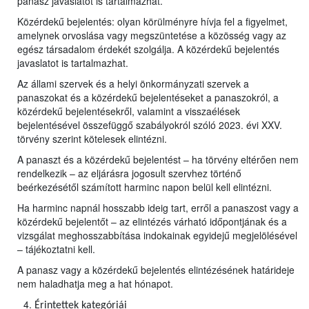
panasz javaslatot is tartalmazhat.
Közérdekű bejelentés: olyan körülményre hívja fel a figyelmet,
amelynek orvoslása vagy megszüntetése a közösség vagy az
egész társadalom érdekét szolgálja. A közérdekű bejelentés
javaslatot is tartalmazhat.
Az állami szervek és a helyi önkormányzati szervek a
panaszokat és a közérdekű bejelentéseket a panaszokról, a
közérdekű bejelentésekről, valamint a visszaélések
bejelentésével összefüggő szabályokról szóló 2023. évi XXV.
törvény szerint kötelesek elintézni.
A panaszt és a közérdekű bejelentést – ha törvény eltérően nem
rendelkezik – az eljárásra jogosult szervhez történő
beérkezésétől számított harminc napon belül kell elintézni.
Ha harminc napnál hosszabb ideig tart, erről a panaszost vagy a
közérdekű bejelentőt – az elintézés várható időpontjának és a
vizsgálat meghosszabbítása indokainak egyidejű megjelölésével
– tájékoztatni kell.
A panasz vagy a közérdekű bejelentés elintézésének határideje
nem haladhatja meg a hat hónapot.
Érintettek kategóriái