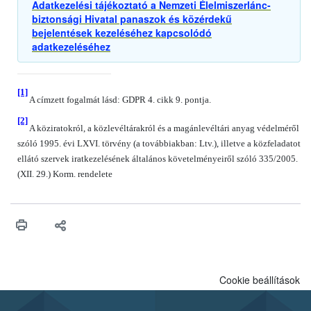
Adatkezelési tájékoztató a Nemzeti Élelmiszerlánc-
biztonsági Hivatal panaszok és közérdekű
bejelentések kezeléséhez kapcsolódó
adatkezeléséhez
[1]
A címzett fogalmát lásd: GDPR 4. cikk 9. pontja.
[2]
A köziratokról, a közlevéltárakról és a magánlevéltári anyag védelméről
szóló 1995. évi LXVI. törvény (a továbbiakban: Ltv.), illetve a közfeladatot
ellátó szervek iratkezelésének általános követelményeiről szóló 335/2005.
(XII. 29.) Korm. rendelete
Cookie beállítások