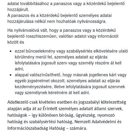
adatai továbbításához a panaszos vagy a közérdekű bejelentő
hozzájárult.
A panaszos és a közérdekű bejelentő személyes adatai
hozzájárulása nélkül nem hozhatóak nyilvánosságra.
Ha nyilvánvalóvá vált, hogy a panaszos vagy a közérdekű
bejelentő rosszhiszeműen, valótlan adatot vagy információt
közölt és
ezzel bűncselekmény vagy szabálysértés elkövetésére utaló
körülmény merül fel, személyes adatait az eljárás
lefolytatására jogosult szerv vagy személy részére át kell
adni,
alappal valószínűsíthető, hogy másnak jogellenes kárt vagy
egyéb jogsérelmet okozott, személyes adatait az eljárás
kezdeményezésére, illetve lefolytatására jogosult szervnek
vagy személynek kérelmére át kell adni.
Adatkezelő csak kivételes esetben és jogszabályi kötelezettség
alapján adja át az Érintett személyes adatait állami szervek,
hatóságok – így különösen bíróság, ügyészség, nyomozó
hatóság és szabálysértési hatóság, Nemzeti Adatvédelmi és
Információszabadság Hatóság – számára.