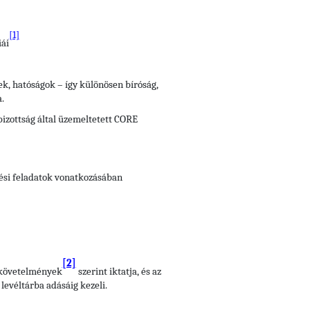
[1]
iái
vek, hatóságok – így különösen bíróság,
.
bizottság által üzemeltetett CORE
tési feladatok vonatkozásában
[2]
i követelmények
szerint iktatja, és az
levéltárba adásáig kezeli.