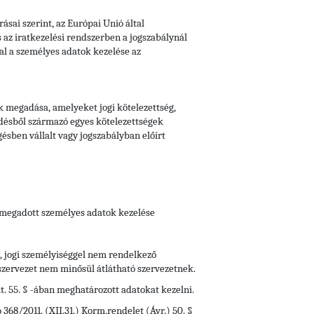
rásai szerint, az Európai Unió által
s az iratkezelési rendszerben a jogszabálynál
sal a személyes adatok kezelése az
ak megadása, amelyeket jogi kötelezettség,
rződésből származó egyes kötelezettségek
sben vállalt vagy jogszabályban előírt
n megadott személyes adatok kezelése
l, jogi személyiséggel nem rendelkező
y szervezet nem minősül átlátható szervezetnek.
ht. 55. § -ában meghatározott adatokat kezelni.
368/2011. (XII.31.) Korm.rendelet (Ávr.) 50. §