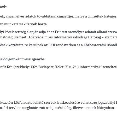
mély.
, a személyes adatok továbbítása, címzettjei, illetve a címzettek kategór
ozó munkatársak férnek hozzá.
yi kötelezettség alapján adja át az Érintett személyes adatait állami szer
i hatóság, Nemzeti Adatvédelmi és Információszabadság Hatóság – számára
ődések közzétételre kerülnek az EKR rendszerben és a Közbeszerzési Döntő
feldolgozóként veszi igénybe:
it Kft. (székhely: 1024 Budapest, Keleti K. u. 24.) informatikai üzemelte
kezelő a közfeladatot ellátó szervek iratkezelésére vonatkozó jogszabály
attári tervben meghatározott selejtezési időig, illetve – ennek hiányában – 