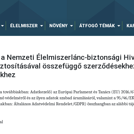
ÉLELMISZER
NÖVÉNY
ÁTFOGÓ TÉMÁK
KA
 a Nemzeti Élelmiszerlánc-biztonsági Hi
biztosításával összefüggő szerződésekh
ekhez
 (a továbbiakban: Adatkezelő) az Európai Parlament és Tanács (EU) 2016/
ő védelméről és az ilyen adatok szabad áramlásáról, valamint a 95/46/EK 
iakban: Általános Adatvédelmi Rendelet/GDPR) összhangban az alábbi tájé
al