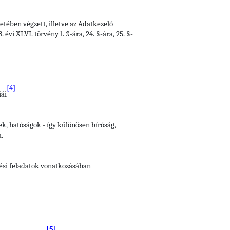
tében végzett, illetve az Adatkezelő
vi XLVI. törvény 1. §-ára, 24. §-ára, 25. §-
[4]
iái
ek, hatóságok - így különösen bíróság,
.
tési feladatok vonatkozásában
[5]