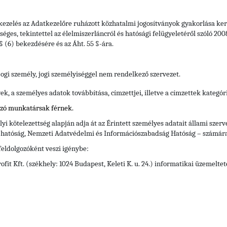
tkezelés az Adatkezelőre ruházott közhatalmi jogosítványok gyakorlása kere
s, tekintettel az élelmiszerláncról és hatósági felügyeletéről szóló 2008. é
. § (6) bekezdésére és az Áht. 55 §-ára.
jogi személy, jogi személyiséggel nem rendelkező szervezet
.
, a személyes adatok továbbítása, címzettjei, illetve a címzettek kategór
ozó munkatársak férnek.
yi kötelezettség alapján adja át az Érintett személyes adatait állami szerv
i hatóság, Nemzeti Adatvédelmi és Információszabadság Hatóság – számára
feldolgozóként veszi igénybe:
it Kft. (székhely: 1024 Budapest, Keleti K. u. 24.) informatikai üzemelte