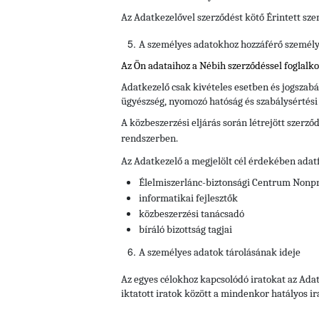
Az Adatkezelővel szerződést kötő Érintett sze
A személyes adatokhoz hozzáférő személyek
Az Ön adataihoz a Nébih szerződéssel foglalk
Adatkezelő csak kivételes esetben és jogszabál
ügyészség, nyomozó hatóság és szabálysértés
A közbeszerzési eljárás során létrejött szerz
rendszerben.
Az Adatkezelő a megjelölt cél érdekében adat
Élelmiszerlánc-biztonsági Centrum Nonprof
informatikai fejlesztők
közbeszerzési tanácsadó
bíráló bizottság tagjai
A személyes adatok tárolásának ideje
Az egyes célokhoz kapcsolódó iratokat az Adat
iktatott iratok között a mindenkor hatályos ir