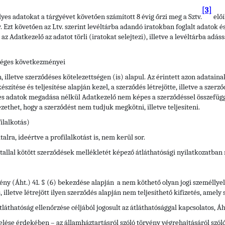
[3]
es adatokat a tárgyévet követően számított 8 évig őrzi meg a Sztv.
előí
. Ezt követően az Ltv. szerint levéltárba adandó iratokban foglalt adatok é
z Adatkezelő az adatot törli (iratokat selejtezi), illetve a levéltárba adás
séges következményei
 illetve szerződéses kötelezettségen (is) alapul. Az érintett azon adatain
szítése és teljesítése alapján kezel, a szerződés létrejötte, illetve a sze
ges adatok megadása nélkül Adatkezelő nem képes a szerződéssel összefüggé
ezethet, hogy a szerződést nem tudjuk megkötni, illetve teljesíteni.
ilalkotás)
lra, ideértve a profilalkotást is, nem kerül sor.
tallal kötött szerződések mellékletét képező átláthatósági nyilatkozatba
vény (Áht.) 41. § (6) bekezdése alapján a nem köthető olyan jogi személlye
 illetve létrejött ilyen szerződés alapján nem teljesíthető kifizetés, amel
átláthatóság ellenőrzése céljából jogosult az átláthatósággal kapcsolatos, Á
lése érdekében – az államháztartásról szóló törvény végrehajtásáról szóló 