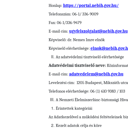
Honlap:
https://portal.nebih.gov.hu/
Telefonszám: 06-1/ 336-9009
Fax: 06-1/336-9479
E-mail cím:
ugyfelszolgalat@nebih.gov.hu
Képviselő: dr. Nemes Imre elnök
Képviselő elérhetősége:
elnok@nebih.gov.
Az adatvédelmi tisztviselő elérhetősége
Adatvédelmi tisztviselő neve:
Közinformati
E-mail cím:
adatvedelem@nebih.gov.hu
Levelezési cím: 1205 Budapest, Mikszáth utca
Telefonos elérhetősége: 06 (1) 610 9383 / 103
A Nemzeti Élelmiszerlánc-biztonsági Hiva
Érintettek kategóriái
Az Adatkezelővel a
működési feltételeinek bi
Kezelt adatok célja és köre