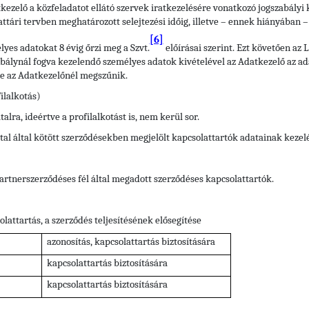
kezelő a közfeladatot ellátó szervek iratkezelésére vonatkozó jogszabály
attári tervben meghatározott selejtezési időig, illetve – ennek hiányában – 
[6]
yes adatokat 8 évig őrzi meg a Szvt.
előírásai szerint. Ezt követően az 
bálynál fogva kezelendő személyes adatok kivételével az Adatkezelő az adatot
se az Adatkezelőnél megszűnik.
ilalkotás)
lra, ideértve a profilalkotást is, nem kerül sor.
al által kötött szerződésekben megjelölt kapcsolattartók adatainak kezel
artnerszerződéses fél által megadott szerződéses kapcsolattartók.
lattartás, a szerződés teljesítésének elősegítése
azonosítás, kapcsolattartás biztosítására
kapcsolattartás biztosítására
kapcsolattartás biztosítására