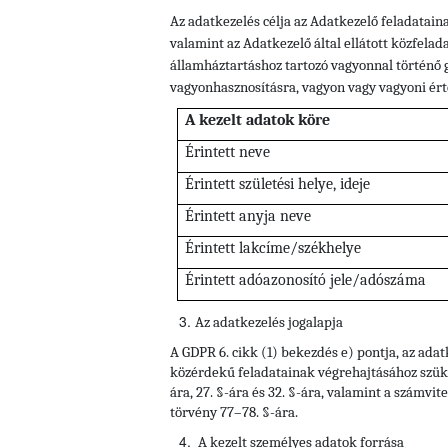
Az adatkezelés célja az Adatkezelő feladatain
valamint az Adatkezelő által ellátott közfela
államháztartáshoz tartozó vagyonnal történő 
vagyonhasznosításra, vagyon vagy vagyoni érté
A kezelt adatok köre
Érintett neve
Érintett születési helye, ideje
Érintett anyja neve
Érintett lakcíme/székhelye
Érintett adóazonosító jele/adószáma
Az adatkezelés jogalapja
A GDPR 6. cikk (1) bekezdés e) pontja, az ada
közérdekű feladatainak végrehajtásához szüksége
ára, 27. §-ára és 32. §-ára, valamint a számvite
törvény 77–78. §-ára.
A kezelt személyes adatok forrása