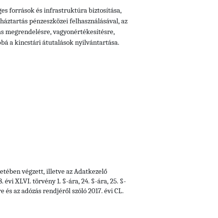
s források és infrastruktúra biztosítása,
mháztartás pénzeszközei felhasználásával, az
ás megrendelésre, vagyonértékesítésre,
á a kincstári átutalások nyilvántartása.
tében végzett, illetve az Adatkezelő
vi XLVI. törvény 1. §-ára, 24. §-ára, 25. §-
e és az adózás rendjéről szóló 2017. évi CL.