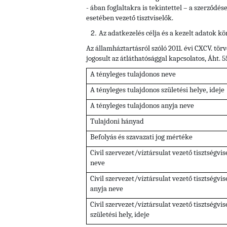
- ában foglaltakra is tekintettel – a szerződés
esetében vezető tisztviselők.
Az adatkezelés célja és a kezelt adatok kö
Az államháztartásról szóló 2011. évi CXCV. törv
jogosult az átláthatósággal kapcsolatos, Áht. 
A tényleges tulajdonos neve
A tényleges tulajdonos születési helye, ideje
A tényleges tulajdonos anyja neve
Tulajdoni hányad
Befolyás és szavazati jog mértéke
Civil szervezet/víztársulat vezető tisztségvi
neve
Civil szervezet/víztársulat vezető tisztségvi
anyja neve
Civil szervezet/víztársulat vezető tisztségvi
születési hely, ideje