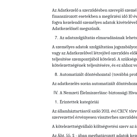
Az Adatkezelő a szerződésben szereplő személy
finanszírozott esetekben a megőrzési idő 10 év
fogva kezelendő személyes adatok kivételével a
Adatkezelőnél megszűnik.
Az adatszolgáltatás elmaradásának lehet
A személyes adatok szolgáltatása jogszabályon,
vagy az Adatkezelővel létrejövő szerződés előké
teljesítése szempontjából kötelező. A szüksé
kötelezettségének teljesítésére, és ez ahhoz v
Automatizált döntéshozatal (továbbá prof
Az adatkezelés során automatizált döntéshozata
A Nemzeti Élelmiszerlánc-biztonsági Hiva
Érintettek kategóriái
Az államháztartásról szóló 2011. évi CXCV. tör
szervezettel érvényesen visszterhes szerződés,
A kötelezettségvállaló költségvetési szerv az 
Az Áht. 55. § - ában meghatározott adatok keze