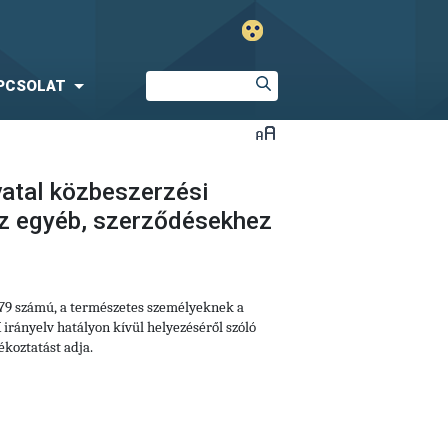
PCSOLAT
vatal közbeszerzési
ez egyéb, szerződésekhez
679 számú, a természetes személyeknek a
irányelv hatályon kívül helyezéséről szóló
koztatást adja.