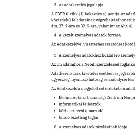
Az adatkezelés jogalapja
A GDPR 6. cikk (1) bekezdés e) pontja, az ada
közérdekű feladatainak végrehajtásához szüksége
ára, 27. §-ára és 32. §-ára, valamint az Áht. 41
A kezelt személyes adatok forrása
Az Adatkezelővel
visszterhes szerződést kötő 
A személyes adatokhoz hozzáférő személyek
Az Ön adataihoz a Nébih szerződéssel foglalk
Adatkezelő csak kivételes esetben és jogszabál
ügyészség, nyomozó hatóság és szabálysértés
Az Adatkezelő a megjelölt cél érdekében adat
Élelmiszerlánc-biztonsági Centrum Nonprof
informatikai fejlesztők
közbeszerzési tanácsadó
bíráló bizottság tagjai
A személyes adatok tárolásának ideje