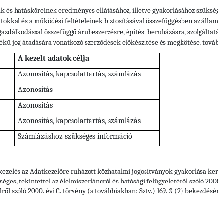
ak és hatásköreinek eredményes ellátásához, illetve gyakorlásához szüksége
datokkal és a működési feltételeinek biztosításával összefüggésben az álla
gazdálkodással összefüggő árubeszerzésre, építési beruházásra, szolgáltat
kű jog átadására vonatkozó szerződések előkészítése és megkötése, tovább
A kezelt adatok célja
Azonosítás, kapcsolattartás, számlázás
Azonosítás
Azonosítás
Azonosítás, kapcsolattartás, számlázás
Számlázáshoz szükséges információ
tkezelés az Adatkezelőre ruházott közhatalmi jogosítványok gyakorlása kere
s, tekintettel az élelmiszerláncról és hatósági felügyeletéről szóló 2008. é
lről szóló 2000. évi C. törvény (a továbbiakban: Sztv.) 169. § (2) bekezdésér