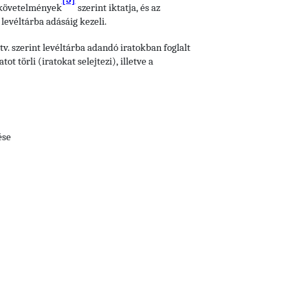
i követelmények
szerint iktatja, és az
levéltárba adásáig kezeli.
Ltv. szerint levéltárba adandó iratokban foglalt
 törli (iratokat selejtezi), illetve a
ése