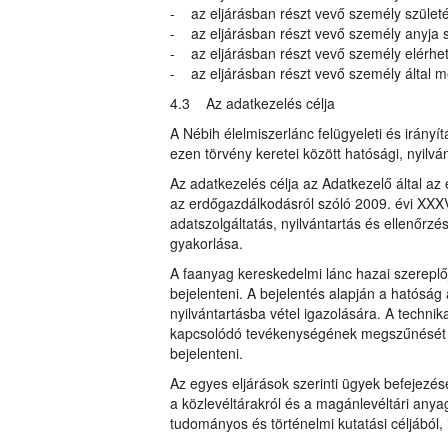
- az eljárásban részt vevő személy születés
- az eljárásban részt vevő személy anyja s
- az eljárásban részt vevő személy elérhe
- az eljárásban részt vevő személy által meg
4.3 Az adatkezelés célja
A Nébih élelmiszerlánc felügyeleti és irányí
ezen törvény keretei között hatósági, nyilvá
Az adatkezelés célja az Adatkezelő által az 
az erdőgazdálkodásról szóló 2009. évi XXXVI
adatszolgáltatás, nyilvántartás és ellenőrzé
gyakorlása.
A faanyag kereskedelmi lánc hazai szereplője
bejelenteni. A bejelentés alapján a hatóság 
nyilvántartásba vétel igazolására. A techni
kapcsolódó tevékenységének megszűnését vag
bejelenteni.
Az egyes eljárások szerinti ügyek befejezés
a közlevéltárakról és a magánlevéltári anyag
tudományos és történelmi kutatási céljából, i