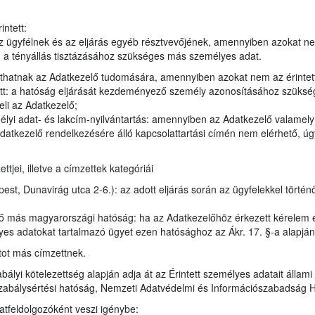
ntett:
 ügyfélnek és az eljárás egyéb résztvevőjének, amennyiben azokat n
en a tényállás tisztázásához szükséges más személyes adat.
juthatnak az Adatkezelő tudomására, amennyiben azokat nem az érintet
tt: a hatóság eljárását kezdeményező személy azonosításához szükség
eli az Adatkezelő;
élyi adat- és lakcím-nyilvántartás: amennyiben az Adatkezelő valamel
datkezelő rendelkezésére álló kapcsolattartási címén nem elérhető, úgy
jei, illetve a címzettek kategóriái
t, Dunavirág utca 2-6.): az adott eljárás során az ügyfelekkel történ
ző más magyarországi hatóság: ha az Adatkezelőhöz érkezett kérelem 
lyes adatokat tartalmazó ügyet ezen hatósághoz az Ákr. 17. §-a alapján
tot más címzettnek.
bályi kötelezettség alapján adja át az Érintett személyes adatait állam
zabálysértési hatóság, Nemzeti Adatvédelmi és Információszabadság 
atfeldolgozóként veszi igénybe: