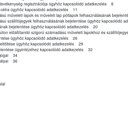
tevékenység regisztrációja ügyhöz kapcsolódó adatkezelés 8
 célra ügyhöz kapcsolódó adatkezelés 11
ású műveleti lapok és műveleti lap pótlapok felhasználásának bejele
ású szállítójegyek felhasználásának bejelentése ügyhöz kapcsolódó 
tának bejelentése ügyhöz kapcsolódó adatkezelés 20
on előállítandó szigorú számadású műveleti lapokhoz és szállítóje
entése ügyhöz kapcsolódó adatkezelés 26
ltöltése ügyhöz kapcsolódó adatkezelés 29
elentése ügyintézéhez kapcsolódó adatkezelés 32
 jogai 34
abályai 36
tal