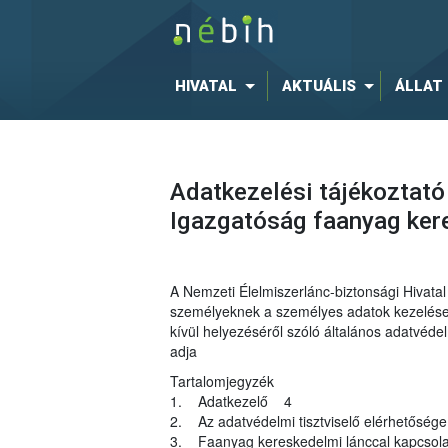
HIVATAL
AKTUÁLIS
ÁLLAT
Adatkezelési tájékoztató
Igazgatóság faanyag ke
A Nemzeti Élelmiszerlánc-biztonsági Hivat
személyeknek a személyes adatok kezelése t
kívül helyezéséről szóló általános adatvéd
adja
Tartalomjegyzék
1. Adatkezelő 4
2. Az adatvédelmi tisztviselő elérhetősé
3. Faanyag kereskedelmi lánccal kapcsola