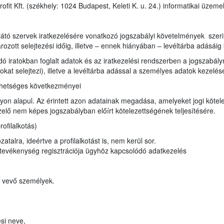
it Kft. (székhely: 1024 Budapest, Keleti K. u. 24.) informatikai üzeme
e
átó szervek iratkezelésére vonatkozó jogszabályi követelmények szerint i
ozott selejtezési időig, illetve – ennek hiányában – levéltárba adásáig 
ndó iratokban foglalt adatok és az iratkezelési rendszerben a jogszabá
ratokat selejtezi), illetve a levéltárba adással a személyes adatok kezel
ehetséges következményei
on alapul. Az érintett azon adatainak megadása, amelyeket jogi kötele
lő nem képes jogszabályban előírt kötelezettségének teljesítésére.
ofilalkotás)
atalra, ideértve a profilalkotást is, nem kerül sor.
evékenység regisztrációja ügyhöz kapcsolódó adatkezelés
t vevő személyek.
si neve,