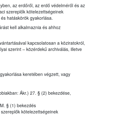
ényben, az erdőről, az erdő védelméről és az
aci szereplők kötelezettségeinek
 és hatáskörök gyakorlása.
rást kell alkalmaznia és ahhoz
vántartásával kapcsolatosan a köziratokról,
ai szerint – közérdekű archiválás, illetve
 gyakorlása keretében végzett, vagy
bbiakban: Ákr.) 27. § (2) bekezdése,
/M. § (1) bekezdés
 szereplők kötelezettségeinek