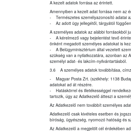
A kezelt adatok forrása az érintett.
Amennyiben a kezelt adat forrása nem az éri
- Természetes személyazonosító adatai az
- Az adott ügy jellegétől, tárgyától függő
A személyes adatok az alábbi forrásokból 
- A kérelmező vagy bejelentést tevő érinte
önként megadott személyes adatokat is kez
- A Belügyminisztérium által vezetett szem
szükség van a nyilatkozatára, azonban az A
személyi adat- és lakcím-nyilvántartásból.
3.6 A személyes adatok továbbítása, címzett
- Magyar Posta Zrt. (székhely: 1138 Budapes
adatokat ad át részére.
- Hatáskörrel és illetékességgel rendelke
tartozik, úgy az Adatkezelő átteszi a szemé
Az Adatkezelő nem továbbít személyes ada
Adatkezelő csak kivételes esetben és jogsza
bíróság, ügyészség, nyomozó hatóság és s
Az Adatkezelő a megjelölt cél érdekében ad