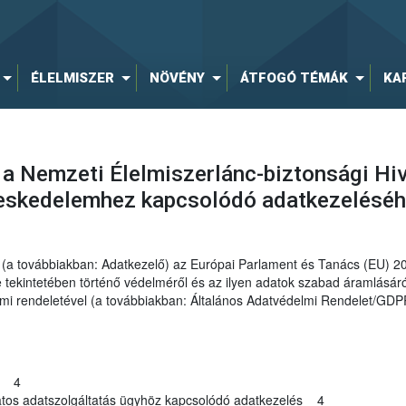
ÉLELMISZER
NÖVÉNY
ÁTFOGÓ TÉMÁK
KA
 a Nemzeti Élelmiszerlánc-biztonsági Hi
reskedelemhez kapcsolódó adatkezelésé
al (a továbbiakban: Adatkezelő) az Európai Parlament és Tanács (EU) 
ekintetében történő védelméről és az ilyen adatok szabad áramlásáról
elmi rendeletével (a továbbiakban: Általános Adatvédelmi Rendelet/GDP
ge 4
tos adatszolgáltatás ügyhöz kapcsolódó adatkezelés 4