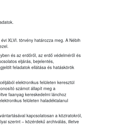
 adatok.
8. évi XLVI. törvény határozza meg. A Nébih
ezel.
ényben és az erdőről, az erdő védelméről és
solatos eljárás, bejelentés,
gjelölt feladatok ellátása és hatáskörök
éljából elektronikus felületen keresztül
azonosító számot állapít meg a
leltve faanyag kereskedelmi lánchoz
ektronikus felületen haladéktalanul
vántartásával kapcsolatosan a köziratokról,
ai szerint – közérdekű archiválás, illetve