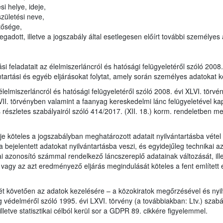
i helye, ideje,
zületési neve,
tősége,
adott, illetve a jogszabály által esetlegesen előírt további személyes
tási feladatait az élelmiszerláncról és hatósági felügyeletéről szóló 200
ntartási és egyéb eljárásokat folytat, amely során személyes adatokat k
élelmiszerláncról és hatósági felügyeletéről szóló 2008. évi XLVI. törv
I. törvényben valamint a faanyag kereskedelmi lánc felügyeletével kapc
s részletes szabályairól szóló 414/2017. (XII. 18.) korm. rendeletben me
 köteles a jogszabályban meghatározott adatait nyilvántartásba vétel c
a bejelentett adatokat nyilvántartásba veszi, és egyidejűleg technikai 
kai azonosító számmal rendelkező láncszereplő adatainak változását, il
y az azt eredményező eljárás megindulását köteles a fent említett el
ét követően az adatok kezelésére – a közokiratok megőrzésével és nyil
 védelméről szóló 1995. évi LXVI. törvény (a továbbiakban: Ltv.) szabály
lletve statisztikai célból kerül sor a GDPR 89. cikkére figyelemmel.