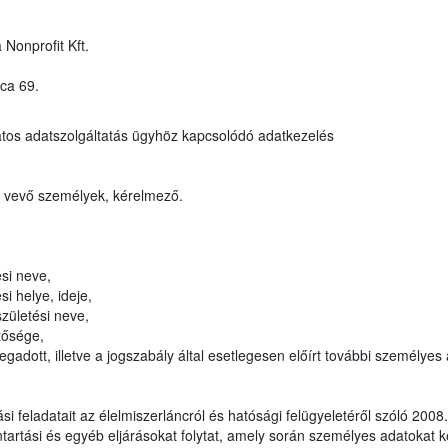
 Nonprofit Kft.
ca 69.
tos adatszolgáltatás ügyhöz kapcsolódó adatkezelés
t vevő személyek, kérelmező.
si neve,
i helye, ideje,
zületési neve,
tősége,
adott, illetve a jogszabály által esetlegesen előírt további személyes
tási feladatait az élelmiszerláncról és hatósági felügyeletéről szóló 200
ntartási és egyéb eljárásokat folytat, amely során személyes adatokat k