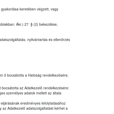
 gyakorlása keretében végzett, vagy
bbiakban: Ákr.) 27. § (2) bekezdése,
datszolgáltatás, nyilvántartás és ellenőrzés
em ő bocsátotta a Hatóság rendelkezésére;
t bocsátotta az Adatkezelő rendelkezésére:
es személyes adatok mellett az általa
y eljárásának eredményes lefolytatásához
 az Adatkezelő adatszolgáltatást kérhet a