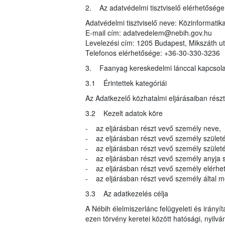
2. Az adatvédelmi tisztviselő elérhetősége
Adatvédelmi tisztviselő neve: Közinformatika
E-mail cím: adatvedelem@nebih.gov.hu
Levelezési cím: 1205 Budapest, Mikszáth ut
Telefonos elérhetősége: +36-30-330-3236
3. Faanyag kereskedelmi lánccal kapcsola
3.1 Érintettek kategóriái
Az Adatkezelő közhatalmi eljárásaiban rész
3.2 Kezelt adatok köre
- az eljárásban részt vevő személy neve,
- az eljárásban részt vevő személy születé
- az eljárásban részt vevő személy születés
- az eljárásban részt vevő személy anyja s
- az eljárásban részt vevő személy elérhe
- az eljárásban részt vevő személy által meg
3.3 Az adatkezelés célja
A Nébih élelmiszerlánc felügyeleti és irányí
ezen törvény keretei között hatósági, nyilvá