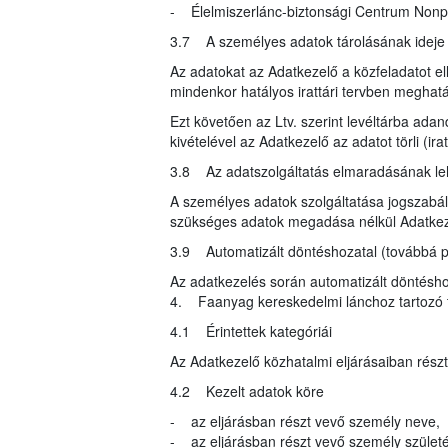
- Élelmiszerlánc-biztonsági Centrum Nonprof
3.7 A személyes adatok tárolásának idej
Az adatokat az Adatkezelő a közfeladatot ell
mindenkor hatályos irattári tervben meghatár
Ezt követően az Ltv. szerint levéltárba ada
kivételével az Adatkezelő az adatot törli (i
3.8 Az adatszolgáltatás elmaradásának l
A személyes adatok szolgáltatása jogszabály
szükséges adatok megadása nélkül Adatkeze
3.9 Automatizált döntéshozatal (továbbá pr
Az adatkezelés során automatizált döntéshoz
4. Faanyag kereskedelmi lánchoz tartozó t
4.1 Érintettek kategóriái
Az Adatkezelő közhatalmi eljárásaiban rész
4.2 Kezelt adatok köre
- az eljárásban részt vevő személy neve,
- az eljárásban részt vevő személy születé