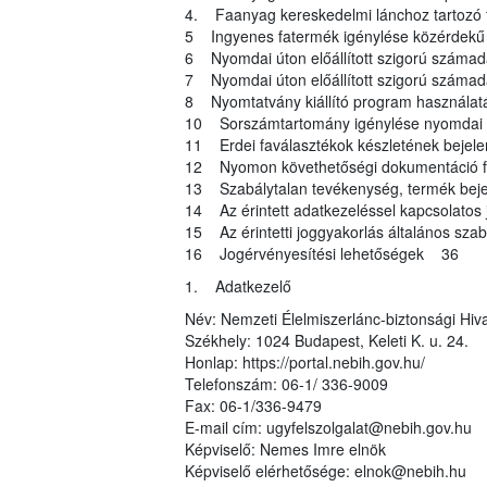
4. Faanyag kereskedelmi lánchoz tartozó 
5 Ingyenes fatermék igénylése közérdekű
6 Nyomdai úton előállított szigorú számad
7 Nyomdai úton előállított szigorú számad
8 Nyomtatvány kiállító program használa
10 Sorszámtartomány igénylése nyomdai út
11 Erdei faválasztékok készletének bejel
12 Nyomon követhetőségi dokumentáció fe
13 Szabálytalan tevékenység, termék bej
14 Az érintett adatkezeléssel kapcsolatos
15 Az érintetti joggyakorlás általános sz
16 Jogérvényesítési lehetőségek 36
1. Adatkezelő
Név: Nemzeti Élelmiszerlánc-biztonsági Hiva
Székhely: 1024 Budapest, Keleti K. u. 24.
Honlap: https://portal.nebih.gov.hu/
Telefonszám: 06-1/ 336-9009
Fax: 06-1/336-9479
E-mail cím: ugyfelszolgalat@nebih.gov.hu
Képviselő: Nemes Imre elnök
Képviselő elérhetősége: elnok@nebih.hu