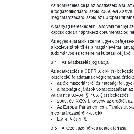
Az adatkezelés célja az Adatkezelő által az 
erdőgazdálkodásról szóló 2009. évi XXXVII. 
meghatározásáról szóló az Európai Parlamen
A faanyag kereskedelmi lánc valamennyi sze
kapcsolódóan naprakész dokumentációs rends
Az egyes eljárások szerinti ügyek befejezés
a közlevéltárakról és a magánlevéltári anyag
tudományos és történelmi kutatási céljából, i
3.4 Az adatkezelés jogalapja
Az adatkezelés a GDPR 6. cikk (1) bekezdés
közérdekű feladatainak végrehajtása érdeké
- az élelmiszerláncról és hatósági felügyele
- a hatósági eljárások vonatkozásában az ál
valamint a 33–34. §; 105. § (1) bekezdés
- 2009. évi XXXVII. törvény az erdőről, az
- Az Európai Parlament és a Tanács 995/201
meghatározásáról 4-6. cikk
- Ltv. 4. § és 9. §.
3.5 A kezelt személyes adatok forrása