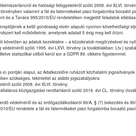
élelmiszerláncról és hatósági felügyeletéről szóló 2008. évi XLVI. törv
törvényben valamint a fát és fatermékeket piaci forgalomba bocsátó pi
t és a Tanács 995/2010/EU rendeletében megjelölt feladatok ellátása
replőjének a kellő gondosság elvén alapuló nyomon követhetőségi eljá
zert kell működtetnie, amelynek adatait 5 évig meg kell őrizni.
ét követően az adatok kezelésére – a közokiratok megőrzésével és nyil
 védelméről szóló 1995. évi LXVI. törvény (a továbbiakban: Ltv.) szabály
lletve statisztikai célból kerül sor a GDPR 89. cikkére figyelemmel.
 e) pontján alapul, az Adatkezelőre ruházott közhatalmi jogosítványok
ben szükséges, tekintettel az alábbi jogszabályokra:
téről szóló 2008. évi XLVI. törvény;
talános közigazgatási rendtartásról szóló 2016. évi CL. törvény (tová
 erdő védelméről és az erdőgazdálkodásról 90/A. § (7) bekezdés és 90
0/EU rendelete a fát és fatermékeket piaci forgalomba bocsátó piaci