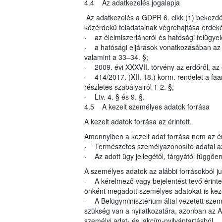
4.4 Az adatkezelés jogalapja
Az adatkezelés a GDPR 6. cikk (1) bekezdés
közérdekű feladatainak végrehajtása érdeké
- az élelmiszerláncról és hatósági felügyele
- a hatósági eljárások vonatkozásában az ál
valamint a 33–34. §;
- 2009. évi XXXVII. törvény az erdőről, az
- 414/2017. (XII. 18.) korm. rendelet a faan
részletes szabályairól 1-2. §;
- Ltv. 4. § és 9. §.
4.5 A kezelt személyes adatok forrása
A kezelt adatok forrása az érintett.
Amennyiben a kezelt adat forrása nem az éri
- Természetes személyazonosító adatai az
- Az adott ügy jellegétől, tárgyától függő
A személyes adatok az alábbi forrásokból 
- A kérelmező vagy bejelentést tevő érinte
önként megadott személyes adatokat is kez
- A Belügyminisztérium által vezetett szem
szükség van a nyilatkozatára, azonban az A
személyi adat- és lakcím-nyilvántartásból.