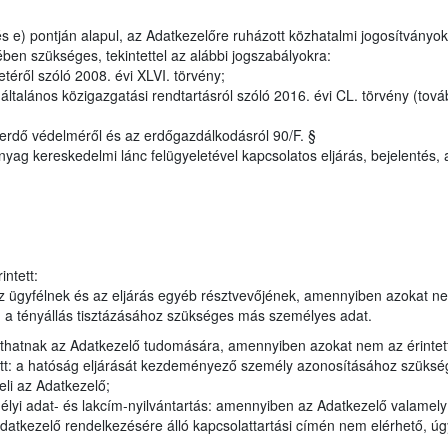
 e) pontján alapul, az Adatkezelőre ruházott közhatalmi jogosítványok
ben szükséges, tekintettel az alábbi jogszabályokra:
téről szóló 2008. évi XLVI. törvény;
talános közigazgatási rendtartásról szóló 2016. évi CL. törvény (tová
 erdő védelméről és az erdőgazdálkodásról 90/F. §
yag kereskedelmi lánc felügyeletével kapcsolatos eljárás, bejelentés, a
ntett:
 ügyfélnek és az eljárás egyéb résztvevőjének, amennyiben azokat n
en a tényállás tisztázásához szükséges más személyes adat.
juthatnak az Adatkezelő tudomására, amennyiben azokat nem az érintet
tt: a hatóság eljárását kezdeményező személy azonosításához szükség
eli az Adatkezelő;
élyi adat- és lakcím-nyilvántartás: amennyiben az Adatkezelő valamel
datkezelő rendelkezésére álló kapcsolattartási címén nem elérhető, úgy