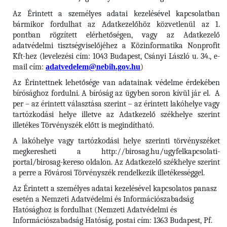
Az Érintett a személyes adatai kezelésével kapcsolatban
bármikor fordulhat az Adatkezelőhöz közvetlenül az 1.
pontban rögzített elérhetőségen, vagy az Adatkezelő
adatvédelmi tisztségviselőjéhez a Közinformatika Nonprofit
Kft-hez (levelezési cím: 1043 Budapest, Csányi László u. 34., e-
mail cím:
adatvedelem@nebih.gov.hu
)
Az Érintettnek lehetősége van adatainak védelme érdekében
bírósághoz fordulni. A bíróság az ügyben soron kívül jár el. A
per – az érintett választása szerint – az érintett lakóhelye vagy
tartózkodási helye illetve az Adatkezelő székhelye szerint
illetékes Törvényszék előtt is megindítható.
A lakóhelye vagy tartózkodási helye szerinti törvényszéket
megkeresheti a http://birosag.hu/ugyfelkapcsolati-
portal/birosag-kereso oldalon. Az Adatkezelő székhelye szerint
a perre a Fővárosi Törvényszék rendelkezik illetékességgel.
Az Érintett a személyes adatai kezelésével kapcsolatos panasz
esetén a Nemzeti Adatvédelmi és Információszabadság
Hatósághoz is fordulhat (Nemzeti Adatvédelmi és
Információszabadság Hatóság, postai cím: 1363 Budapest, Pf.