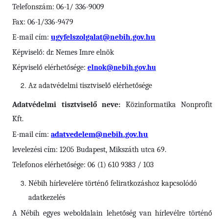
Telefonszám: 06-1/ 336-9009
Fax: 06-1/336-9479
E-mail cím:
ugyfelszolgalat@nebih.gov.hu
Képviselő: dr. Nemes Imre elnök
Képviselő elérhetősége:
elnok@nebih.gov.hu
Az adatvédelmi tisztviselő elérhetősége
Adatvédelmi tisztviselő neve:
Közinformatika Nonprofit
Kft.
E-mail cím:
adatvedelem@nebih.gov.hu
levelezési cím: 1205 Budapest, Mikszáth utca 69.
Telefonos elérhetősége: 06 (1) 610 9383 / 103
Nébih
hírlevelére történő feliratkozáshoz kapcsolódó
adatkezelés
A Nébih egyes weboldalain lehetőség van hírlevélre történő