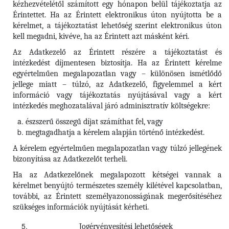
kézhezvételétől számított egy hónapon belül tájékoztatja az
Érintettet. Ha az Érintett elektronikus úton nyújtotta be a
kérelmet, a tájékoztatást lehetőség szerint elektronikus úton
kell megadni, kivéve, ha az Érintett azt másként kéri.
Az Adatkezelő az Érintett részére a tájékoztatást és
intézkedést díjmentesen biztosítja. Ha az Érintett kérelme
egyértelműen megalapozatlan vagy – különösen ismétlődő
jellege miatt – túlzó, az Adatkezelő, figyelemmel a kért
információ vagy tájékoztatás nyújtásával vagy a kért
intézkedés meghozatalával járó adminisztratív költségekre:
észszerű összegű díjat számíthat fel, vagy
megtagadhatja a kérelem alapján történő intézkedést.
A kérelem egyértelműen megalapozatlan vagy túlzó jellegének
bizonyítása az Adatkezelőt terheli.
Ha az Adatkezelőnek megalapozott kétségei vannak a
kérelmet benyújtó természetes személy kilétével kapcsolatban,
további, az Érintett személyazonosságának megerősítéséhez
szükséges információk nyújtását kérheti.
Jogérvényesítési lehetőségek