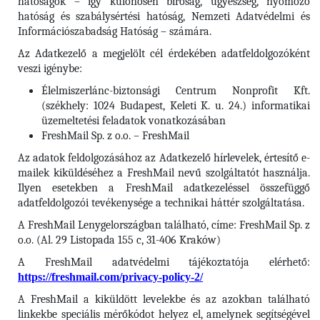
hatóságok – így különösen bíróság, ügyészség, nyomozó
hatóság és szabálysértési hatóság, Nemzeti Adatvédelmi és
Információszabadság Hatóság – számára.
Az Adatkezelő a megjelölt cél érdekében adatfeldolgozóként
veszi igénybe:
Élelmiszerlánc-biztonsági Centrum Nonprofit Kft.
(székhely: 1024 Budapest, Keleti K. u. 24.) informatikai
üzemeltetési feladatok vonatkozásában
FreshMail Sp. z o.o. – FreshMail
Az adatok feldolgozásához az Adatkezelő hírlevelek, értesítő e-
mailek kiküldéséhez a FreshMail nevű szolgáltatót használja.
Ilyen esetekben a FreshMail adatkezeléssel összefüggő
adatfeldolgozói tevékenysége a technikai háttér szolgáltatása.
A FreshMail Lenygelországban található, címe: FreshMail Sp. z
o.o. (Al. 29 Listopada 155 c, 31-406 Kraków)
A FreshMail adatvédelmi tájékoztatója elérhető:
https://freshmail.com/privacy-policy-2/
A FreshMail a kiküldött levelekbe és az azokban található
linkekbe speciális mérőkódot helyez el, amelynek segítségével