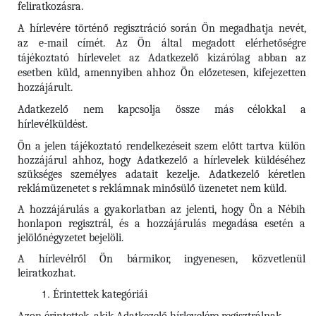
feliratkozásra.
A hírlevére történő regisztráció során Ön megadhatja nevét,
az e-mail címét. Az Ön által megadott elérhetőségre
tájékoztató hírlevelet az Adatkezelő kizárólag abban az
esetben küld, amennyiben ahhoz Ön előzetesen, kifejezetten
hozzájárult.
Adatkezelő nem kapcsolja össze más célokkal a
hírlevélküldést.
Ön a jelen tájékoztató rendelkezéseit szem előtt tartva külön
hozzájárul ahhoz, hogy Adatkezelő a hírlevelek küldéséhez
szükséges személyes adatait kezelje. Adatkezelő kéretlen
reklámüzenetet s reklámnak minősülő üzenetet nem küld.
A hozzájárulás a gyakorlatban az jelenti, hogy Ön a Nébih
honlapon regisztrál, és a hozzájárulás megadása esetén a
jelölőnégyzetet bejelöli.
A hírlevélről Ön bármikor, ingyenesen, közvetlenül
leiratkozhat.
Érintettek kategóriái