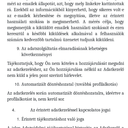
méri az emailek állapotát, azt, hogy mely linkekre kattintottak
rá. Ezekből az információkból kinyerhető, hogy sikeres volt-e
az e-mailek kézbesítése és megnyitása, illetve az érintett
használati szokása is megismerhető. A mérés célja, hogy
megismerjük a kiküldött emailek használati szokásait és ezen
keresztül a későbbi kiküldések alkalmával a felhasználók
számára kedvezőbb tartalmú üzenetet tudjunk kiküldeni.
Az adatszolgáltatás elmaradásának lehetséges
következményei
Tájékoztatjuk, hogy Ön nem köteles a hozzájárulását megadni
az adatkezeléshez, az Ön hozzájárulása nélkül az Adatkezelő
nem küld a jelen pont szerinti hírlevelet.
Automatizált döntéshozatal (továbbá profilalkotás)
Az adatkezelés során automatizált döntéshozatalra, ideértve a
profilalkotást is, nem kerül sor.
Az érintett adatkezeléssel kapcsolatos jogai
Érintett tájékoztatáshoz való joga