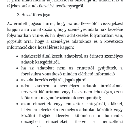
A jelen Adatvédelmi tájékoztatóval biztosítja az Adatkezelő a
tájékoztatást adatkezelési tevékenységről.
Hozzáférés joga
Az érintett jogosult arra, hogy az adatkezelőtől visszajelzést
kapjon arra vonatkozóan, hogy személyes adatainak kezelése
folyamatban van-e, és ha ilyen adatkezelés folyamatban van,
jogosult arra, hogy a személyes adatokhoz és a következő
információkhoz hozzáférést kapjon:
adatkezelő által kezelt, adatokról, az érintett személyes
adatok kategóriáiról,
ha az adatokat nem az érintettől gyűjtötték, a
forrásukra vonatkozó minden elérhető információ
az adatkezelés céljáról, jogalapjáról
adott esetben a személyes adatok tárolásának
tervezett időtartama, vagy ha ez nem lehetséges, ezen
időtartam meghatározásának szempontjai;
azon címzettek vagy címzettek kategóriái, akikkel,
illetve amelyekkel a személyes adatokat közölték vagy
közölni fogják, ideértve különösen a harmadik
országbeli címzetteket, illetve a nemzetközi