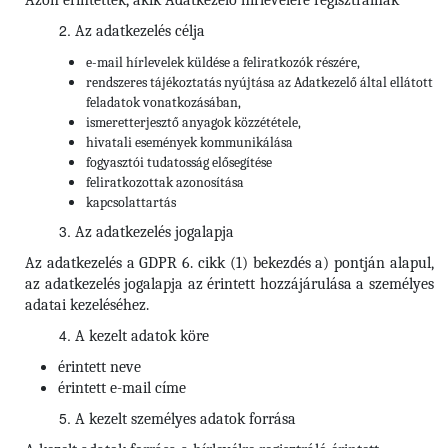
Azon érintettek, akik Adatkezelő hírlevelére regisztrálnak
Az adatkezelés célja
e-mail hírlevelek küldése a feliratkozók részére,
rendszeres tájékoztatás nyújtása az Adatkezelő által ellátott
feladatok vonatkozásában,
ismeretterjesztő anyagok közzététele,
hivatali események kommunikálása
fogyasztói tudatosság elősegítése
feliratkozottak azonosítása
kapcsolattartás
Az adatkezelés jogalapja
Az adatkezelés a GDPR 6. cikk (1) bekezdés a) pontján alapul,
az adatkezelés jogalapja az érintett hozzájárulása a személyes
adatai kezeléséhez.
A kezelt adatok köre
érintett neve
érintett e-mail címe
A kezelt személyes adatok forrása