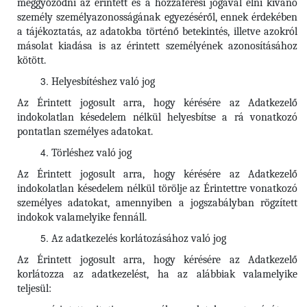
meggyőződni az érintett és a hozzáférési jogával élni kívánó
személy személyazonosságának egyezéséről, ennek érdekében
a tájékoztatás, az adatokba történő betekintés, illetve azokról
másolat kiadása is az érintett személyének azonosításához
kötött.
Helyesbítéshez való jog
Az Érintett jogosult arra, hogy kérésére az Adatkezelő
indokolatlan késedelem nélkül helyesbítse a rá vonatkozó
pontatlan személyes adatokat.
Törléshez való jog
Az Érintett
jogosult arra, hogy kérésére az Adatkezelő
indokolatlan késedelem nélkül törölje az Érintettre vonatkozó
személyes adatokat, amennyiben a jogszabályban rögzített
indokok valamelyike fennáll.
Az adatkezelés korlátozásához való jog
Az Érintett jogosult arra, hogy kérésére az Adatkezelő
korlátozza az adatkezelést, ha az alábbiak valamelyike
teljesül: