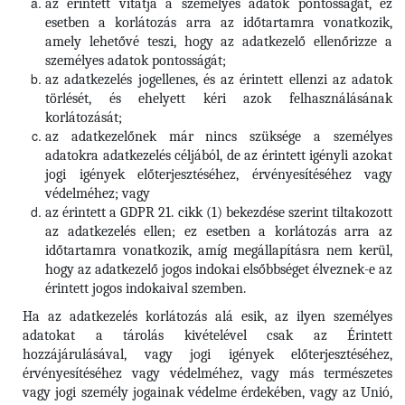
az érintett vitatja a személyes adatok pontosságát, ez
esetben a korlátozás arra az időtartamra vonatkozik,
amely lehetővé teszi, hogy az adatkezelő ellenőrizze a
személyes adatok pontosságát;
az adatkezelés jogellenes, és az érintett ellenzi az adatok
törlését, és ehelyett kéri azok felhasználásának
korlátozását;
az adatkezelőnek már nincs szüksége a személyes
adatokra adatkezelés céljából, de az érintett igényli azokat
jogi igények előterjesztéséhez, érvényesítéséhez vagy
védelméhez; vagy
az érintett a GDPR 21. cikk (1) bekezdése szerint tiltakozott
az adatkezelés ellen; ez esetben a korlátozás arra az
időtartamra vonatkozik, amíg megállapításra nem kerül,
hogy az adatkezelő jogos indokai elsőbbséget élveznek-e az
érintett jogos indokaival szemben.
Ha az adatkezelés korlátozás alá esik, az ilyen személyes
adatokat a tárolás kivételével csak az Érintett
hozzájárulásával, vagy jogi igények előterjesztéséhez,
érvényesítéséhez vagy védelméhez, vagy más természetes
vagy jogi személy jogainak védelme érdekében, vagy az Unió,