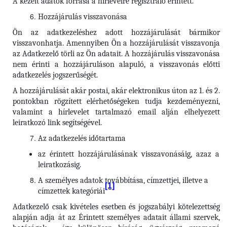
A kezelt adatok forrása a hírlevélre regisztráló érintett.
Hozzájárulás visszavonása
Ön az adatkezeléshez adott hozzájárulását bármikor
visszavonhatja. Amennyiben Ön a hozzájárulását visszavonja
az Adatkezelő törli az Ön adatait. A hozzájárulás visszavonása
nem érinti a hozzájáruláson alapuló, a visszavonás előtti
adatkezelés jogszerűségét.
A hozzájárulását akár postai, akár elektronikus úton az 1. és 2.
pontokban rögzített elérhetőségeken tudja kezdeményezni,
valamint a hírlevelet tartalmazó email alján elhelyezett
leiratkozó link segítségével.
Az adatkezelés időtartama
az érintett hozzájárulásának visszavonásáig, azaz a
leiratkozásig.
A személyes adatok továbbítása, címzettjei, illetve a
[1]
címzettek kategóriái
Adatkezelő csak kivételes esetben és jogszabályi kötelezettség
alapján adja át az Érintett személyes adatait állami szervek,