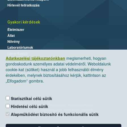
Hírlevél feliratkozás
Gyakori kérdések
Élelmiszer
Állat
Növény
Laboratóriumok
Labor/Egyéb
Adatkezelési tájékoztatónkban
megismerheti, hogyan
gondoskodunk személyes adatai védelméről. Weboldalunk
cookie-kat (sütiket) használ a jobb felhasználói élmény
érdekében, melynek biztosításához kérjük, kattintson az
„Elfogadom” gombra.
Statisztikai célú sütik
Nemzeti Élelmiszerlánc-biztonsági Hivatal
Hirdetési célú sütik
Cím: 1024 Budapest, Keleti Károly utca. 24.
Alapműködést biztosító és funkcionális sütik
Levelezési cím: 1525 Budapest. Pf. 30.