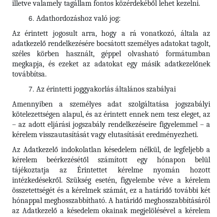
illetve valamely tagállam fontos közérdekéből lehet kezelni.
Adathordozáshoz való jog:
Az érintett jogosult arra, hogy a rá vonatkozó, általa az
adatkezelő rendelkezésére bocsátott személyes adatokat tagolt,
széles körben használt, géppel olvasható formátumban
megkapja, és ezeket az adatokat egy másik adatkezelőnek
továbbítsa.
Az érintetti joggyakorlás általános szabályai
Amennyiben a személyes adat szolgáltatása jogszabályi
kötelezettségen alapul, és az érintett ennek nem tesz eleget, az
– az adott eljárási jogszabály rendelkezéseire figyelemmel – a
kérelem visszautasítását vagy elutasítását eredményezheti.
Az Adatkezelő indokolatlan késedelem nélkül, de legfeljebb a
kérelem beérkezésétől számított egy hónapon belül
tájékoztatja az Érintettet kérelme nyomán hozott
intézkedésekről. Szükség esetén, figyelembe véve a kérelem
összetettségét és a kérelmek számát, ez a határidő további két
hónappal meghosszabbítható. A határidő meghosszabbításáról
az Adatkezelő a késedelem okainak megjelölésével a kérelem