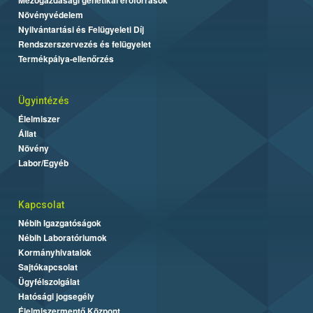
Mezőgazdasági genetikai erőforrások
Növényvédelem
Nyilvántartási és Felügyeleti Díj
Rendszerszervezés és felügyelet
Termékpálya-ellenőrzés
Ügyintézés
Élelmiszer
Állat
Növény
Labor/Egyéb
Kapcsolat
Nébih Igazgatóságok
Nébih Laboratóriumok
Kormányhivatalok
Sajtókapcsolat
Ügyfélszolgálat
Hatósági jogsegély
Élelmiszermentő Központ