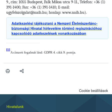
9., cím: 1055 Budapest, Falk Miksa utca 9-11., Telefon: +36 (1)
391-1400; Fax: +36 (1) 391-1410; E-mail:
ugyfelszolgalat@naih.hu; honlap: www.naih.hu).
Adatkezelési tájékoztató a Nemzeti Élelmiszerlánc-
biztonsági Hivatal hírlevelére történő regisztrációhoz
kapcsolódó adatkezelések vonatkozásában
[1]
A címzett fogalmát lásd: GDPR 4. cikk 9. pontja.
Cookie beállítások
Hivatalunk