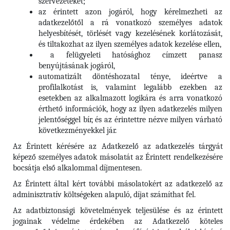
szervezeteket;
az érintett azon jogáról, hogy kérelmezheti az
adatkezelőtől a rá vonatkozó személyes adatok
helyesbítését, törlését vagy kezelésének korlátozását,
és tiltakozhat az ilyen személyes adatok kezelése ellen,
a felügyeleti hatósághoz címzett panasz
benyújtásának jogáról,
automatizált döntéshozatal ténye, ideértve a
profilalkotást is, valamint legalább ezekben az
esetekben az alkalmazott logikára és arra vonatkozó
érthető információk, hogy az ilyen adatkezelés milyen
jelentőséggel bír, és az érintettre nézve milyen várható
következményekkel jár.
Az Érintett kérésére az Adatkezelő az adatkezelés tárgyát
képező személyes adatok másolatát az Érintett rendelkezésére
bocsátja első alkalommal díjmentesen.
Az Érintett által kért további másolatokért az adatkezelő az
adminisztratív költségeken alapuló, díjat számíthat fel.
Az adatbiztonsági követelmények teljesülése és az érintett
jogainak védelme érdekében az Adatkezelő köteles