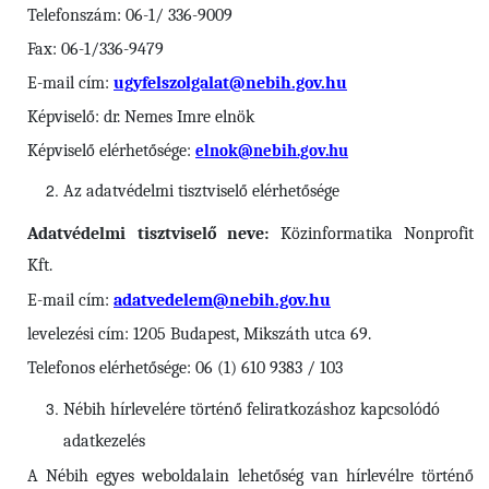
Telefonszám: 06-1/ 336-9009
Fax: 06-1/336-9479
E-mail cím:
ugyfelszolgalat@nebih.gov.hu
Képviselő: dr. Nemes Imre elnök
Képviselő elérhetősége:
elnok@nebih.gov.hu
Az adatvédelmi tisztviselő elérhetősége
Adatvédelmi tisztviselő neve:
Közinformatika Nonprofit
Kft.
E-mail cím:
adatvedelem@nebih.gov.hu
levelezési cím: 1205 Budapest, Mikszáth utca 69.
Telefonos elérhetősége: 06 (1) 610 9383 / 103
Nébih
hírlevelére történő feliratkozáshoz kapcsolódó
adatkezelés
A Nébih egyes weboldalain lehetőség van hírlevélre történő