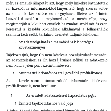
méri az emailek állapotát, azt, hogy mely linkekre kattintottak
rá. Ezekből az információkból kinyerhető, hogy sikeres volt-e
az e-mailek kézbesítése és megnyitása, illetve az érintett
használati szokása is megismerhető. A mérés célja, hogy
megismerjük a kiküldött emailek használati szokásait és ezen
keresztül a későbbi kiküldések alkalmával a felhasználók
számára kedvezőbb tartalmú üzenetet tudjunk kiküldeni.
Az adatszolgáltatás elmaradásának lehetséges
következményei
Tájékoztatjuk, hogy Ön nem köteles a hozzájárulását megadni
az adatkezeléshez, az Ön hozzájárulása nélkül az Adatkezelő
nem küld a jelen pont szerinti hírlevelet.
Automatizált döntéshozatal (továbbá profilalkotás)
Az adatkezelés során automatizált döntéshozatalra, ideértve a
profilalkotást is, nem kerül sor.
Az érintett adatkezeléssel kapcsolatos jogai
Érintett tájékoztatáshoz való joga