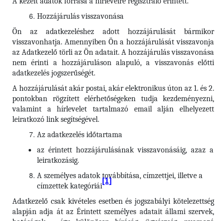
A kezelt adatok forrása a hírlevélre regisztráló érintett.
Hozzájárulás visszavonása
Ön az adatkezeléshez adott hozzájárulását bármikor
visszavonhatja. Amennyiben Ön a hozzájárulását visszavonja
az Adatkezelő törli az Ön adatait. A hozzájárulás visszavonása
nem érinti a hozzájáruláson alapuló, a visszavonás előtti
adatkezelés jogszerűségét.
A hozzájárulását akár postai, akár elektronikus úton az 1. és 2.
pontokban rögzített elérhetőségeken tudja kezdeményezni,
valamint a hírlevelet tartalmazó email alján elhelyezett
leiratkozó link segítségével.
Az adatkezelés időtartama
az érintett hozzájárulásának visszavonásáig, azaz a
leiratkozásig.
A személyes adatok továbbítása, címzettjei, illetve a
[1]
címzettek kategóriái
Adatkezelő csak kivételes esetben és jogszabályi kötelezettség
alapján adja át az Érintett személyes adatait állami szervek,