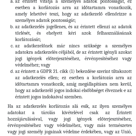
az érintett vitatja a személyes adatok pontosságát, ez
esetben a korlátozás arra az időtartamra vonatkozik,
amely lehetővé teszi, hogy az adatkezelő ellenőrizze a
személyes adatok pontosságát;
az adatkezelés jogellenes, és az érintett ellenzi az adatok
törlését, és ehelyett kéri azok felhasználásának
korlátozását;
az adatkezelőnek már nincs szüksége a személyes
adatokra adatkezelés céljából, de az érintett igényli azokat
jogi igények előterjesztéséhez, érvényesítéséhez vagy
védelméhez; vagy
az érintett a GDPR 21. cikk (1) bekezdése szerint tiltakozott
az adatkezelés ellen; ez esetben a korlátozás arra az
időtartamra vonatkozik, amíg megállapításra nem kerül,
hogy az adatkezelő jogos indokai elsőbbséget élveznek-e az
érintett jogos indokaival szemben.
Ha az adatkezelés korlátozás alá esik, az ilyen személyes
adatokat a tárolás kivételével csak az Érintett
hozzájárulásával, vagy jogi igények előterjesztéséhez,
érvényesítéséhez vagy védelméhez, vagy más természetes
vagy jogi személy jogainak védelme érdekében, vagy az Unió,