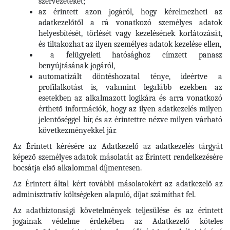
szervezeteket;
az érintett azon jogáról, hogy kérelmezheti az
adatkezelőtől a rá vonatkozó személyes adatok
helyesbítését, törlését vagy kezelésének korlátozását,
és tiltakozhat az ilyen személyes adatok kezelése ellen,
a felügyeleti hatósághoz címzett panasz
benyújtásának jogáról,
automatizált döntéshozatal ténye, ideértve a
profilalkotást is, valamint legalább ezekben az
esetekben az alkalmazott logikára és arra vonatkozó
érthető információk, hogy az ilyen adatkezelés milyen
jelentőséggel bír, és az érintettre nézve milyen várható
következményekkel jár.
Az Érintett kérésére az Adatkezelő az adatkezelés tárgyát
képező személyes adatok másolatát az Érintett rendelkezésére
bocsátja első alkalommal díjmentesen.
Az Érintett által kért további másolatokért az adatkezelő az
adminisztratív költségeken alapuló, díjat számíthat fel.
Az adatbiztonsági követelmények teljesülése és az érintett
jogainak védelme érdekében az Adatkezelő köteles