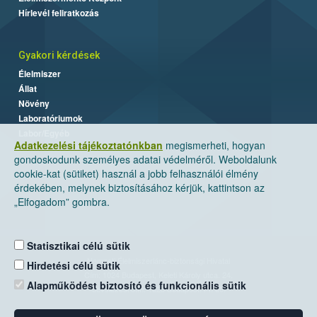
Hírlevél feliratkozás
Gyakori kérdések
Élelmiszer
Állat
Növény
Laboratóriumok
Labor/Egyéb
Adatkezelési tájékoztatónkban
megismerheti, hogyan
gondoskodunk személyes adatai védelméről. Weboldalunk
cookie-kat (sütiket) használ a jobb felhasználói élmény
érdekében, melynek biztosításához kérjük, kattintson az
„Elfogadom” gombra.
Statisztikai célú sütik
Nemzeti Élelmiszerlánc-biztonsági Hivatal
Hirdetési célú sütik
Cím: 1024 Budapest, Keleti Károly utca. 24.
Alapműködést biztosító és funkcionális sütik
Levelezési cím: 1525 Budapest. Pf. 30.