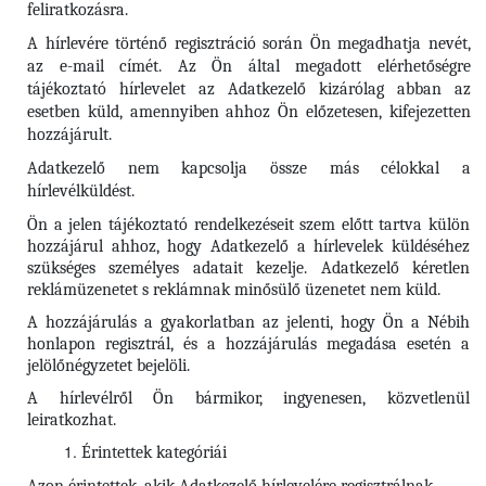
feliratkozásra.
A hírlevére történő regisztráció során Ön megadhatja nevét,
az e-mail címét. Az Ön által megadott elérhetőségre
tájékoztató hírlevelet az Adatkezelő kizárólag abban az
esetben küld, amennyiben ahhoz Ön előzetesen, kifejezetten
hozzájárult.
Adatkezelő nem kapcsolja össze más célokkal a
hírlevélküldést.
Ön a jelen tájékoztató rendelkezéseit szem előtt tartva külön
hozzájárul ahhoz, hogy Adatkezelő a hírlevelek küldéséhez
szükséges személyes adatait kezelje. Adatkezelő kéretlen
reklámüzenetet s reklámnak minősülő üzenetet nem küld.
A hozzájárulás a gyakorlatban az jelenti, hogy Ön a Nébih
honlapon regisztrál, és a hozzájárulás megadása esetén a
jelölőnégyzetet bejelöli.
A hírlevélről Ön bármikor, ingyenesen, közvetlenül
leiratkozhat.
Érintettek kategóriái