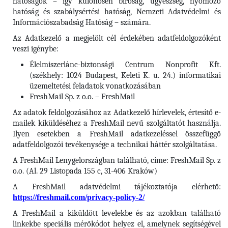
hatóságok – így különösen bíróság, ügyészség, nyomozó
hatóság és szabálysértési hatóság, Nemzeti Adatvédelmi és
Információszabadság Hatóság – számára.
Az Adatkezelő a megjelölt cél érdekében adatfeldolgozóként
veszi igénybe:
Élelmiszerlánc-biztonsági Centrum Nonprofit Kft.
(székhely: 1024 Budapest, Keleti K. u. 24.) informatikai
üzemeltetési feladatok vonatkozásában
FreshMail Sp. z o.o. – FreshMail
Az adatok feldolgozásához az Adatkezelő hírlevelek, értesítő e-
mailek kiküldéséhez a FreshMail nevű szolgáltatót használja.
Ilyen esetekben a FreshMail adatkezeléssel összefüggő
adatfeldolgozói tevékenysége a technikai háttér szolgáltatása.
A FreshMail Lenygelországban található, címe: FreshMail Sp. z
o.o. (Al. 29 Listopada 155 c, 31-406 Kraków)
A FreshMail adatvédelmi tájékoztatója elérhető:
https://freshmail.com/privacy-policy-2/
A FreshMail a kiküldött levelekbe és az azokban található
linkekbe speciális mérőkódot helyez el, amelynek segítségével