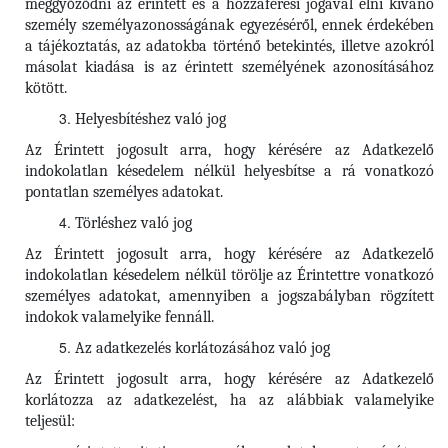
meggyőződni az érintett és a hozzáférési jogával élni kívánó
személy személyazonosságának egyezéséről, ennek érdekében
a tájékoztatás, az adatokba történő betekintés, illetve azokról
másolat kiadása is az érintett személyének azonosításához
kötött.
Helyesbítéshez való jog
Az Érintett jogosult arra, hogy kérésére az Adatkezelő
indokolatlan késedelem nélkül helyesbítse a rá vonatkozó
pontatlan személyes adatokat.
Törléshez való jog
Az Érintett
jogosult arra, hogy kérésére az Adatkezelő
indokolatlan késedelem nélkül törölje az Érintettre vonatkozó
személyes adatokat, amennyiben a jogszabályban rögzített
indokok valamelyike fennáll.
Az adatkezelés korlátozásához való jog
Az Érintett jogosult arra, hogy kérésére az Adatkezelő
korlátozza az adatkezelést, ha az alábbiak valamelyike
teljesül: