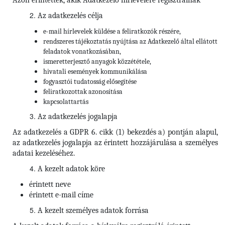
Azon érintettek, akik Adatkezelő hírlevelére regisztrálnak
Az adatkezelés célja
e-mail hírlevelek küldése a feliratkozók részére,
rendszeres tájékoztatás nyújtása az Adatkezelő által ellátott
feladatok vonatkozásában,
ismeretterjesztő anyagok közzététele,
hivatali események kommunikálása
fogyasztói tudatosság elősegítése
feliratkozottak azonosítása
kapcsolattartás
Az adatkezelés jogalapja
Az adatkezelés a GDPR 6. cikk (1) bekezdés a) pontján alapul,
az adatkezelés jogalapja az érintett hozzájárulása a személyes
adatai kezeléséhez.
A kezelt adatok köre
érintett neve
érintett e-mail címe
A kezelt személyes adatok forrása