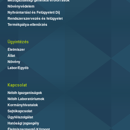
Mezőgazdasági genetikai erőforrások
Növényvédelem
Nyilvántartási és Felügyeleti Díj
Rendszerszervezés és felügyelet
Termékpálya-ellenőrzés
Ügyintézés
Élelmiszer
Állat
Növény
Labor/Egyéb
Kapcsolat
Nébih Igazgatóságok
Nébih Laboratóriumok
Kormányhivatalok
Sajtókapcsolat
Ügyfélszolgálat
Hatósági jogsegély
Élelmiszermentő Központ