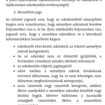
A jelen Adatvédelmi tájékoztatóval biztosítja az Adatkezelő a
tájékoztatást adatkezelési tevékenységről.
Hozzáférés joga
Az érintett jogosult arra, hogy az adatkezelőtől visszajelzést
kapjon arra vonatkozóan, hogy személyes adatainak kezelése
folyamatban van-e, és ha ilyen adatkezelés folyamatban van,
jogosult arra, hogy a személyes adatokhoz és a következő
információkhoz hozzáférést kapjon:
adatkezelő által kezelt, adatokról, az érintett személyes
adatok kategóriáiról,
ha az adatokat nem az érintettől gyűjtötték, a
forrásukra vonatkozó minden elérhető információ
az adatkezelés céljáról, jogalapjáról
adott esetben a személyes adatok tárolásának
tervezett időtartama, vagy ha ez nem lehetséges, ezen
időtartam meghatározásának szempontjai;
azon címzettek vagy címzettek kategóriái, akikkel,
illetve amelyekkel a személyes adatokat közölték vagy
közölni fogják, ideértve különösen a harmadik
országbeli címzetteket, illetve a nemzetközi