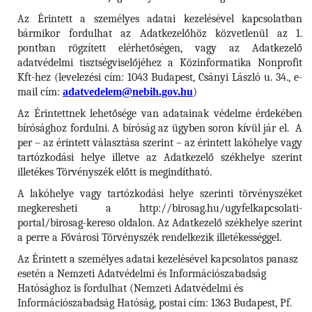
Az Érintett a személyes adatai kezelésével kapcsolatban
bármikor fordulhat az Adatkezelőhöz közvetlenül az 1.
pontban rögzített elérhetőségen, vagy az Adatkezelő
adatvédelmi tisztségviselőjéhez a Közinformatika Nonprofit
Kft-hez (levelezési cím: 1043 Budapest, Csányi László u. 34., e-
mail cím:
adatvedelem@nebih.gov.hu
)
Az Érintettnek lehetősége van adatainak védelme érdekében
bírósághoz fordulni. A bíróság az ügyben soron kívül jár el. A
per – az érintett választása szerint – az érintett lakóhelye vagy
tartózkodási helye illetve az Adatkezelő székhelye szerint
illetékes Törvényszék előtt is megindítható.
A lakóhelye vagy tartózkodási helye szerinti törvényszéket
megkeresheti a http://birosag.hu/ugyfelkapcsolati-
portal/birosag-kereso oldalon. Az Adatkezelő székhelye szerint
a perre a Fővárosi Törvényszék rendelkezik illetékességgel.
Az Érintett a személyes adatai kezelésével kapcsolatos panasz
esetén a Nemzeti Adatvédelmi és Információszabadság
Hatósághoz is fordulhat (Nemzeti Adatvédelmi és
Információszabadság Hatóság, postai cím: 1363 Budapest, Pf.