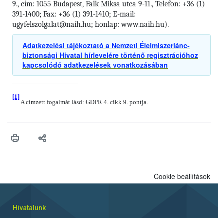
9., cím: 1055 Budapest, Falk Miksa utca 9-11., Telefon: +36 (1)
391-1400; Fax: +36 (1) 391-1410; E-mail:
ugyfelszolgalat@naih.hu; honlap: www.naih.hu).
Adatkezelési tájékoztató a Nemzeti Élelmiszerlánc-
biztonsági Hivatal hírlevelére történő regisztrációhoz
kapcsolódó adatkezelések vonatkozásában
[1]
A címzett fogalmát lásd: GDPR 4. cikk 9. pontja.
Cookie beállítások
Hivatalunk