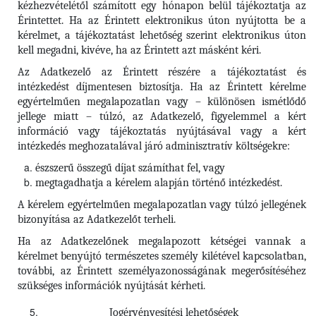
kézhezvételétől számított egy hónapon belül tájékoztatja az
Érintettet. Ha az Érintett elektronikus úton nyújtotta be a
kérelmet, a tájékoztatást lehetőség szerint elektronikus úton
kell megadni, kivéve, ha az Érintett azt másként kéri.
Az Adatkezelő az Érintett részére a tájékoztatást és
intézkedést díjmentesen biztosítja. Ha az Érintett kérelme
egyértelműen megalapozatlan vagy – különösen ismétlődő
jellege miatt – túlzó, az Adatkezelő, figyelemmel a kért
információ vagy tájékoztatás nyújtásával vagy a kért
intézkedés meghozatalával járó adminisztratív költségekre:
észszerű összegű díjat számíthat fel, vagy
megtagadhatja a kérelem alapján történő intézkedést.
A kérelem egyértelműen megalapozatlan vagy túlzó jellegének
bizonyítása az Adatkezelőt terheli.
Ha az Adatkezelőnek megalapozott kétségei vannak a
kérelmet benyújtó természetes személy kilétével kapcsolatban,
további, az Érintett személyazonosságának megerősítéséhez
szükséges információk nyújtását kérheti.
Jogérvényesítési lehetőségek