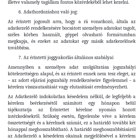
illetve valamely tagállam fontos közérdekéből lehet kezelni.
Adathordozáshoz való jog:
Az érintett jogosult arra, hogy a rá vonatkozó, általa az
adatkezelő rendelkezésére bocsátott személyes adatokat tagolt,
széles körben használt, géppel olvasható formátumban
megkapja, és ezeket az adatokat egy másik adatkezelőnek
továbbítsa.
Az érintetti joggyakorlás általános szabályai
Amennyiben a személyes adat szolgáltatása jogszabályi
kötelezettségen alapul, és az érintett ennek nem tesz eleget, az
– az adott eljárási jogszabály rendelkezéseire figyelemmel – a
kérelem visszautasítását vagy elutasítását eredményezheti.
Az Adatkezelő indokolatlan késedelem nélkül, de legfeljebb a
kérelem beérkezésétől számított egy hónapon belül
tájékoztatja az Érintettet kérelme nyomán hozott
intézkedésekről. Szükség esetén, figyelembe véve a kérelem
összetettségét és a kérelmek számát, ez a határidő további két
hónappal meghosszabbítható. A határidő meghosszabbításáról
az Adatkezelő a késedelem okainak megjelölésével a kérelem