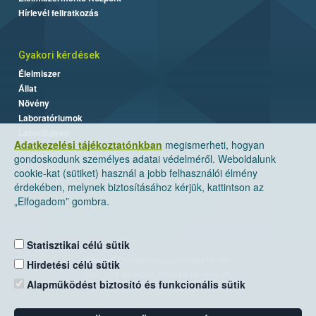
Hírlevél feliratkozás
Gyakori kérdések
Élelmiszer
Állat
Növény
Laboratóriumok
Labor/Egyéb
Adatkezelési tájékoztatónkban
megismerheti, hogyan
gondoskodunk személyes adatai védelméről. Weboldalunk
cookie-kat (sütiket) használ a jobb felhasználói élmény
érdekében, melynek biztosításához kérjük, kattintson az
„Elfogadom” gombra.
Statisztikai célú sütik
Nemzeti Élelmiszerlánc-biztonsági Hivatal
Hirdetési célú sütik
Cím: 1024 Budapest, Keleti Károly utca. 24.
Alapműködést biztosító és funkcionális sütik
Levelezési cím: 1525 Budapest. Pf. 30.