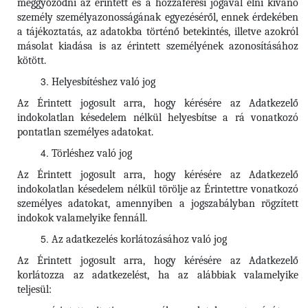
meggyőződni az érintett és a hozzáférési jogával élni kívánó
személy személyazonosságának egyezéséről, ennek érdekében
a tájékoztatás, az adatokba történő betekintés, illetve azokról
másolat kiadása is az érintett személyének azonosításához
kötött.
Helyesbítéshez való jog
Az Érintett jogosult arra, hogy kérésére az Adatkezelő
indokolatlan késedelem nélkül helyesbítse a rá vonatkozó
pontatlan személyes adatokat.
Törléshez való jog
Az Érintett
jogosult arra, hogy kérésére az Adatkezelő
indokolatlan késedelem nélkül törölje az Érintettre vonatkozó
személyes adatokat, amennyiben a jogszabályban rögzített
indokok valamelyike fennáll.
Az adatkezelés korlátozásához való jog
Az Érintett jogosult arra, hogy kérésére az Adatkezelő
korlátozza az adatkezelést, ha az alábbiak valamelyike
teljesül: