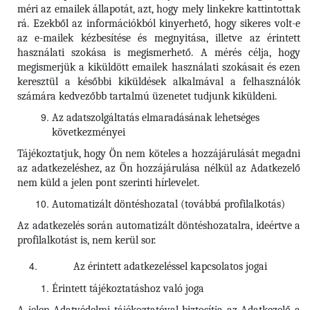
méri az emailek állapotát, azt, hogy mely linkekre kattintottak
rá. Ezekből az információkból kinyerhető, hogy sikeres volt-e
az e-mailek kézbesítése és megnyitása, illetve az érintett
használati szokása is megismerhető. A mérés célja, hogy
megismerjük a kiküldött emailek használati szokásait és ezen
keresztül a későbbi kiküldések alkalmával a felhasználók
számára kedvezőbb tartalmú üzenetet tudjunk kiküldeni.
Az adatszolgáltatás elmaradásának lehetséges
következményei
Tájékoztatjuk, hogy Ön nem köteles a hozzájárulását megadni
az adatkezeléshez, az Ön hozzájárulása nélkül az Adatkezelő
nem küld a jelen pont szerinti hírlevelet.
Automatizált döntéshozatal (továbbá profilalkotás)
Az adatkezelés során automatizált döntéshozatalra, ideértve a
profilalkotást is, nem kerül sor.
Az érintett adatkezeléssel kapcsolatos jogai
Érintett tájékoztatáshoz való joga