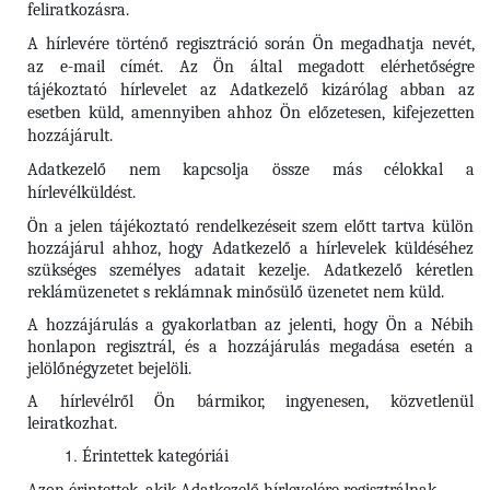
feliratkozásra.
A hírlevére történő regisztráció során Ön megadhatja nevét,
az e-mail címét. Az Ön által megadott elérhetőségre
tájékoztató hírlevelet az Adatkezelő kizárólag abban az
esetben küld, amennyiben ahhoz Ön előzetesen, kifejezetten
hozzájárult.
Adatkezelő nem kapcsolja össze más célokkal a
hírlevélküldést.
Ön a jelen tájékoztató rendelkezéseit szem előtt tartva külön
hozzájárul ahhoz, hogy Adatkezelő a hírlevelek küldéséhez
szükséges személyes adatait kezelje. Adatkezelő kéretlen
reklámüzenetet s reklámnak minősülő üzenetet nem küld.
A hozzájárulás a gyakorlatban az jelenti, hogy Ön a Nébih
honlapon regisztrál, és a hozzájárulás megadása esetén a
jelölőnégyzetet bejelöli.
A hírlevélről Ön bármikor, ingyenesen, közvetlenül
leiratkozhat.
Érintettek kategóriái