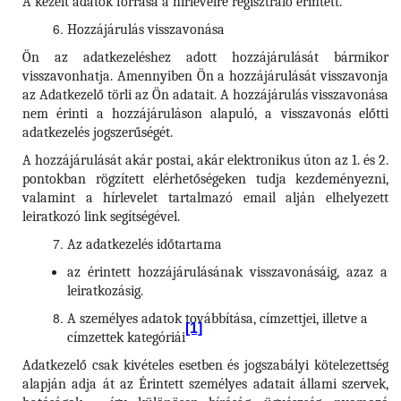
A kezelt adatok forrása a hírlevélre regisztráló érintett.
Hozzájárulás visszavonása
Ön az adatkezeléshez adott hozzájárulását bármikor
visszavonhatja. Amennyiben Ön a hozzájárulását visszavonja
az Adatkezelő törli az Ön adatait. A hozzájárulás visszavonása
nem érinti a hozzájáruláson alapuló, a visszavonás előtti
adatkezelés jogszerűségét.
A hozzájárulását akár postai, akár elektronikus úton az 1. és 2.
pontokban rögzített elérhetőségeken tudja kezdeményezni,
valamint a hírlevelet tartalmazó email alján elhelyezett
leiratkozó link segítségével.
Az adatkezelés időtartama
az érintett hozzájárulásának visszavonásáig, azaz a
leiratkozásig.
A személyes adatok továbbítása, címzettjei, illetve a
[1]
címzettek kategóriái
Adatkezelő csak kivételes esetben és jogszabályi kötelezettség
alapján adja át az Érintett személyes adatait állami szervek,