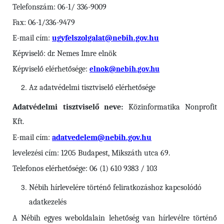
Telefonszám: 06-1/ 336-9009
Fax: 06-1/336-9479
E-mail cím:
ugyfelszolgalat@nebih.gov.hu
Képviselő: dr. Nemes Imre elnök
Képviselő elérhetősége:
elnok@nebih.gov.hu
Az adatvédelmi tisztviselő elérhetősége
Adatvédelmi tisztviselő neve:
Közinformatika Nonprofit
Kft.
E-mail cím:
adatvedelem@nebih.gov.hu
levelezési cím: 1205 Budapest, Mikszáth utca 69.
Telefonos elérhetősége: 06 (1) 610 9383 / 103
Nébih
hírlevelére történő feliratkozáshoz kapcsolódó
adatkezelés
A Nébih egyes weboldalain lehetőség van hírlevélre történő