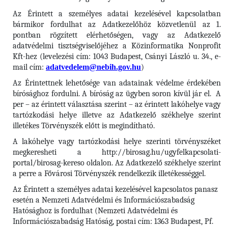
Az Érintett a személyes adatai kezelésével kapcsolatban
bármikor fordulhat az Adatkezelőhöz közvetlenül az 1.
pontban rögzített elérhetőségen, vagy az Adatkezelő
adatvédelmi tisztségviselőjéhez a Közinformatika Nonprofit
Kft-hez (levelezési cím: 1043 Budapest, Csányi László u. 34., e-
mail cím:
adatvedelem@nebih.gov.hu
)
Az Érintettnek lehetősége van adatainak védelme érdekében
bírósághoz fordulni. A bíróság az ügyben soron kívül jár el. A
per – az érintett választása szerint – az érintett lakóhelye vagy
tartózkodási helye illetve az Adatkezelő székhelye szerint
illetékes Törvényszék előtt is megindítható.
A lakóhelye vagy tartózkodási helye szerinti törvényszéket
megkeresheti a http://birosag.hu/ugyfelkapcsolati-
portal/birosag-kereso oldalon. Az Adatkezelő székhelye szerint
a perre a Fővárosi Törvényszék rendelkezik illetékességgel.
Az Érintett a személyes adatai kezelésével kapcsolatos panasz
esetén a Nemzeti Adatvédelmi és Információszabadság
Hatósághoz is fordulhat (Nemzeti Adatvédelmi és
Információszabadság Hatóság, postai cím: 1363 Budapest, Pf.