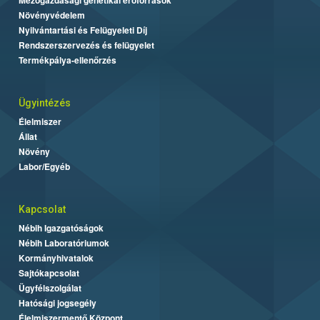
Mezőgazdasági genetikai erőforrások
Növényvédelem
Nyilvántartási és Felügyeleti Díj
Rendszerszervezés és felügyelet
Termékpálya-ellenőrzés
Ügyintézés
Élelmiszer
Állat
Növény
Labor/Egyéb
Kapcsolat
Nébih Igazgatóságok
Nébih Laboratóriumok
Kormányhivatalok
Sajtókapcsolat
Ügyfélszolgálat
Hatósági jogsegély
Élelmiszermentő Központ