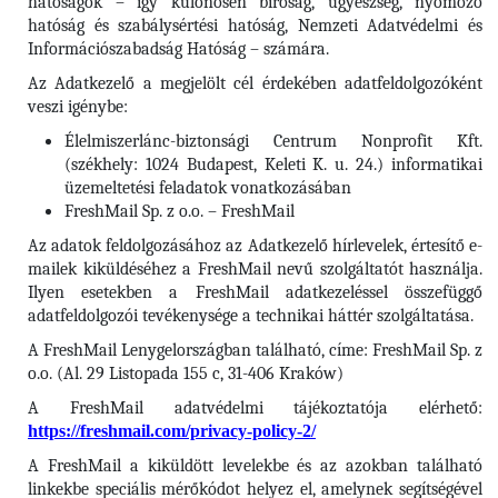
hatóságok – így különösen bíróság, ügyészség, nyomozó
hatóság és szabálysértési hatóság, Nemzeti Adatvédelmi és
Információszabadság Hatóság – számára.
Az Adatkezelő a megjelölt cél érdekében adatfeldolgozóként
veszi igénybe:
Élelmiszerlánc-biztonsági Centrum Nonprofit Kft.
(székhely: 1024 Budapest, Keleti K. u. 24.) informatikai
üzemeltetési feladatok vonatkozásában
FreshMail Sp. z o.o. – FreshMail
Az adatok feldolgozásához az Adatkezelő hírlevelek, értesítő e-
mailek kiküldéséhez a FreshMail nevű szolgáltatót használja.
Ilyen esetekben a FreshMail adatkezeléssel összefüggő
adatfeldolgozói tevékenysége a technikai háttér szolgáltatása.
A FreshMail Lenygelországban található, címe: FreshMail Sp. z
o.o. (Al. 29 Listopada 155 c, 31-406 Kraków)
A FreshMail adatvédelmi tájékoztatója elérhető:
https://freshmail.com/privacy-policy-2/
A FreshMail a kiküldött levelekbe és az azokban található
linkekbe speciális mérőkódot helyez el, amelynek segítségével