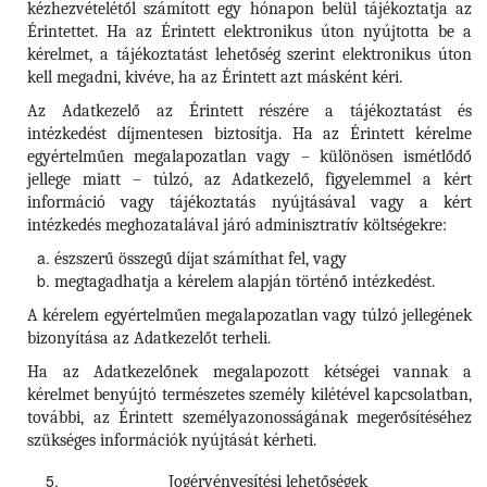
kézhezvételétől számított egy hónapon belül tájékoztatja az
Érintettet. Ha az Érintett elektronikus úton nyújtotta be a
kérelmet, a tájékoztatást lehetőség szerint elektronikus úton
kell megadni, kivéve, ha az Érintett azt másként kéri.
Az Adatkezelő az Érintett részére a tájékoztatást és
intézkedést díjmentesen biztosítja. Ha az Érintett kérelme
egyértelműen megalapozatlan vagy – különösen ismétlődő
jellege miatt – túlzó, az Adatkezelő, figyelemmel a kért
információ vagy tájékoztatás nyújtásával vagy a kért
intézkedés meghozatalával járó adminisztratív költségekre:
észszerű összegű díjat számíthat fel, vagy
megtagadhatja a kérelem alapján történő intézkedést.
A kérelem egyértelműen megalapozatlan vagy túlzó jellegének
bizonyítása az Adatkezelőt terheli.
Ha az Adatkezelőnek megalapozott kétségei vannak a
kérelmet benyújtó természetes személy kilétével kapcsolatban,
további, az Érintett személyazonosságának megerősítéséhez
szükséges információk nyújtását kérheti.
Jogérvényesítési lehetőségek