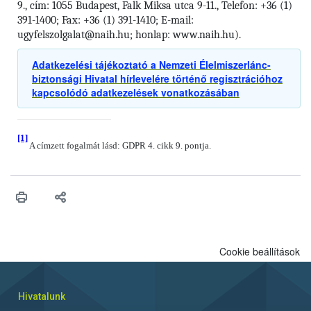
9., cím: 1055 Budapest, Falk Miksa utca 9-11., Telefon: +36 (1)
391-1400; Fax: +36 (1) 391-1410; E-mail:
ugyfelszolgalat@naih.hu; honlap: www.naih.hu).
Adatkezelési tájékoztató a Nemzeti Élelmiszerlánc-
biztonsági Hivatal hírlevelére történő regisztrációhoz
kapcsolódó adatkezelések vonatkozásában
[1]
A címzett fogalmát lásd: GDPR 4. cikk 9. pontja.
Cookie beállítások
Hivatalunk