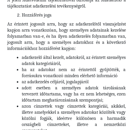
A jelen Adatvédelmi tájékoztatóval biztosítja az Adatkezelő a
tájékoztatást adatkezelési tevékenységről.
Hozzáférés joga
Az érintett jogosult arra, hogy az adatkezelőtől visszajelzést
kapjon arra vonatkozóan, hogy személyes adatainak kezelése
folyamatban van-e, és ha ilyen adatkezelés folyamatban van,
jogosult arra, hogy a személyes adatokhoz és a következő
információkhoz hozzáférést kapjon:
adatkezelő által kezelt, adatokról, az érintett személyes
adatok kategóriáiról,
ha az adatokat nem az érintettől gyűjtötték, a
forrásukra vonatkozó minden elérhető információ
az adatkezelés céljáról, jogalapjáról
adott esetben a személyes adatok tárolásának
tervezett időtartama, vagy ha ez nem lehetséges, ezen
időtartam meghatározásának szempontjai;
azon címzettek vagy címzettek kategóriái, akikkel,
illetve amelyekkel a személyes adatokat közölték vagy
közölni fogják, ideértve különösen a harmadik
országbeli címzetteket, illetve a nemzetközi