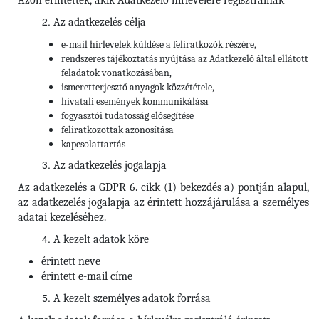
Azon érintettek, akik Adatkezelő hírlevelére regisztrálnak
Az adatkezelés célja
e-mail hírlevelek küldése a feliratkozók részére,
rendszeres tájékoztatás nyújtása az Adatkezelő által ellátott
feladatok vonatkozásában,
ismeretterjesztő anyagok közzététele,
hivatali események kommunikálása
fogyasztói tudatosság elősegítése
feliratkozottak azonosítása
kapcsolattartás
Az adatkezelés jogalapja
Az adatkezelés a GDPR 6. cikk (1) bekezdés a) pontján alapul,
az adatkezelés jogalapja az érintett hozzájárulása a személyes
adatai kezeléséhez.
A kezelt adatok köre
érintett neve
érintett e-mail címe
A kezelt személyes adatok forrása