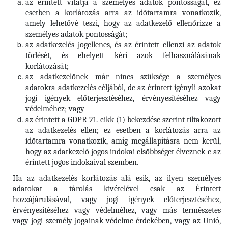
az érintett vitatja a személyes adatok pontosságát, ez
esetben a korlátozás arra az időtartamra vonatkozik,
amely lehetővé teszi, hogy az adatkezelő ellenőrizze a
személyes adatok pontosságát;
az adatkezelés jogellenes, és az érintett ellenzi az adatok
törlését, és ehelyett kéri azok felhasználásának
korlátozását;
az adatkezelőnek már nincs szüksége a személyes
adatokra adatkezelés céljából, de az érintett igényli azokat
jogi igények előterjesztéséhez, érvényesítéséhez vagy
védelméhez; vagy
az érintett a GDPR 21. cikk (1) bekezdése szerint tiltakozott
az adatkezelés ellen; ez esetben a korlátozás arra az
időtartamra vonatkozik, amíg megállapításra nem kerül,
hogy az adatkezelő jogos indokai elsőbbséget élveznek-e az
érintett jogos indokaival szemben.
Ha az adatkezelés korlátozás alá esik, az ilyen személyes
adatokat a tárolás kivételével csak az Érintett
hozzájárulásával, vagy jogi igények előterjesztéséhez,
érvényesítéséhez vagy védelméhez, vagy más természetes
vagy jogi személy jogainak védelme érdekében, vagy az Unió,