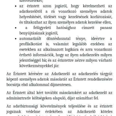
szervezeteket;
az érintett azon jogáról, hogy kérelmezheti az
adatkezelőtől a rá vonatkozó személyes adatok
helyesbítését, törlését vagy kezelésének korlátozását,
és tiltakozhat az ilyen személyes adatok kezelése ellen,
a felügyeleti hatósághoz címzett panasz
benyújtásának jogáról,
automatizált döntéshozatal ténye, ideértve a
profilalkotást is, valamint legalább ezekben az
esetekben az alkalmazott logikára és arra vonatkozó
érthető információk, hogy az ilyen adatkezelés milyen
jelentőséggel bír, és az érintettre nézve milyen várható
következményekkel jár.
Az Érintett kérésére az Adatkezelő az adatkezelés tárgyát
képező személyes adatok másolatát az Érintett rendelkezésére
bocsátja első alkalommal díjmentesen.
Az Érintett által kért további másolatokért az adatkezelő az
adminisztratív költségeken alapuló, díjat számíthat fel.
Az adatbiztonsági követelmények teljesülése és az érintett
jogainak védelme érdekében az Adatkezelő köteles