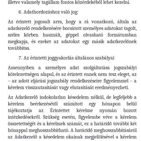
illetve valamely tagállam fontos közérdekéből lehet kezelni.
Adathordozáshoz való jog:
Az érintett jogosult arra, hogy a rá vonatkozó, általa az
adatkezelő rendelkezésére bocsátott személyes adatokat tagolt,
széles körben használt, géppel olvasható formátumban
megkapja, és ezeket az adatokat egy másik adatkezelőnek
továbbítsa.
Az érintetti joggyakorlás általános szabályai
Amennyiben a személyes adat szolgáltatása jogszabályi
kötelezettségen alapul, és az érintett ennek nem tesz eleget, az
– az adott eljárási jogszabály rendelkezéseire figyelemmel – a
kérelem visszautasítását vagy elutasítását eredményezheti.
Az Adatkezelő indokolatlan késedelem nélkül, de legfeljebb a
kérelem beérkezésétől számított egy hónapon belül
tájékoztatja az Érintettet kérelme nyomán hozott
intézkedésekről. Szükség esetén, figyelembe véve a kérelem
összetettségét és a kérelmek számát, ez a határidő további két
hónappal meghosszabbítható. A határidő meghosszabbításáról
az Adatkezelő a késedelem okainak megjelölésével a kérelem