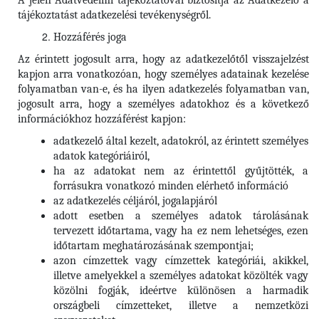
A jelen Adatvédelmi tájékoztatóval biztosítja az Adatkezelő a
tájékoztatást adatkezelési tevékenységről.
Hozzáférés joga
Az érintett jogosult arra, hogy az adatkezelőtől visszajelzést
kapjon arra vonatkozóan, hogy személyes adatainak kezelése
folyamatban van-e, és ha ilyen adatkezelés folyamatban van,
jogosult arra, hogy a személyes adatokhoz és a következő
információkhoz hozzáférést kapjon:
adatkezelő által kezelt, adatokról, az érintett személyes
adatok kategóriáiról,
ha az adatokat nem az érintettől gyűjtötték, a
forrásukra vonatkozó minden elérhető információ
az adatkezelés céljáról, jogalapjáról
adott esetben a személyes adatok tárolásának
tervezett időtartama, vagy ha ez nem lehetséges, ezen
időtartam meghatározásának szempontjai;
azon címzettek vagy címzettek kategóriái, akikkel,
illetve amelyekkel a személyes adatokat közölték vagy
közölni fogják, ideértve különösen a harmadik
országbeli címzetteket, illetve a nemzetközi