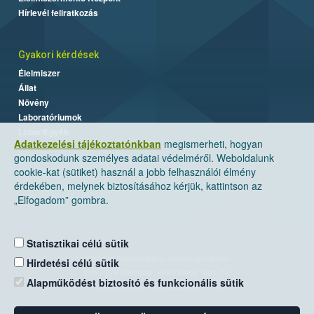
Hírlevél feliratkozás
Gyakori kérdések
Élelmiszer
Állat
Növény
Laboratóriumok
Labor/Egyéb
Adatkezelési tájékoztatónkban
megismerheti, hogyan
gondoskodunk személyes adatai védelméről. Weboldalunk
cookie-kat (sütiket) használ a jobb felhasználói élmény
érdekében, melynek biztosításához kérjük, kattintson az
„Elfogadom” gombra.
Statisztikai célú sütik
Nemzeti Élelmiszerlánc-biztonsági Hivatal
Hirdetési célú sütik
Cím: 1024 Budapest, Keleti Károly utca. 24.
Alapműködést biztosító és funkcionális sütik
Levelezési cím: 1525 Budapest. Pf. 30.