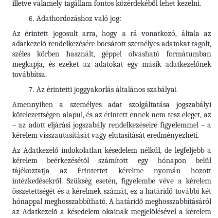
illetve valamely tagállam fontos közérdekéből lehet kezelni.
Adathordozáshoz való jog:
Az érintett jogosult arra, hogy a rá vonatkozó, általa az
adatkezelő rendelkezésére bocsátott személyes adatokat tagolt,
széles körben használt, géppel olvasható formátumban
megkapja, és ezeket az adatokat egy másik adatkezelőnek
továbbítsa.
Az érintetti joggyakorlás általános szabályai
Amennyiben a személyes adat szolgáltatása jogszabályi
kötelezettségen alapul, és az érintett ennek nem tesz eleget, az
– az adott eljárási jogszabály rendelkezéseire figyelemmel – a
kérelem visszautasítását vagy elutasítását eredményezheti.
Az Adatkezelő indokolatlan késedelem nélkül, de legfeljebb a
kérelem beérkezésétől számított egy hónapon belül
tájékoztatja az Érintettet kérelme nyomán hozott
intézkedésekről. Szükség esetén, figyelembe véve a kérelem
összetettségét és a kérelmek számát, ez a határidő további két
hónappal meghosszabbítható. A határidő meghosszabbításáról
az Adatkezelő a késedelem okainak megjelölésével a kérelem