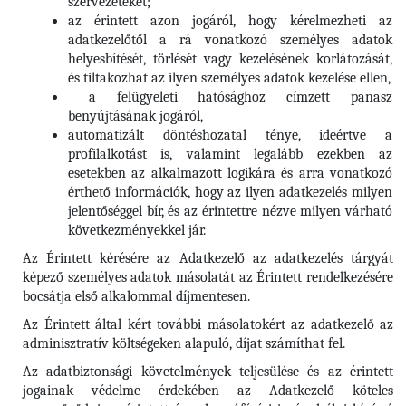
szervezeteket;
az érintett azon jogáról, hogy kérelmezheti az
adatkezelőtől a rá vonatkozó személyes adatok
helyesbítését, törlését vagy kezelésének korlátozását,
és tiltakozhat az ilyen személyes adatok kezelése ellen,
a felügyeleti hatósághoz címzett panasz
benyújtásának jogáról,
automatizált döntéshozatal ténye, ideértve a
profilalkotást is, valamint legalább ezekben az
esetekben az alkalmazott logikára és arra vonatkozó
érthető információk, hogy az ilyen adatkezelés milyen
jelentőséggel bír, és az érintettre nézve milyen várható
következményekkel jár.
Az Érintett kérésére az Adatkezelő az adatkezelés tárgyát
képező személyes adatok másolatát az Érintett rendelkezésére
bocsátja első alkalommal díjmentesen.
Az Érintett által kért további másolatokért az adatkezelő az
adminisztratív költségeken alapuló, díjat számíthat fel.
Az adatbiztonsági követelmények teljesülése és az érintett
jogainak védelme érdekében az Adatkezelő köteles