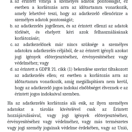
az érintett vitatja a személyes adatok pontosságát, ez
esetben a korlátozás arra az időtartamra vonatkozik,
amely lehetővé teszi, hogy az adatkezelő ellenőrizze a
személyes adatok pontosságát;
az adatkezelés jogellenes, és az érintett ellenzi az adatok
törlését, és ehelyett kéri azok felhasználásának
korlátozását;
az adatkezelőnek már nincs szüksége a személyes
adatokra adatkezelés céljából, de az érintett igényli azokat
jogi igények előterjesztéséhez, érvényesítéséhez vagy
védelméhez; vagy
az érintett a GDPR 21. cikk (1) bekezdése szerint tiltakozott
az adatkezelés ellen; ez esetben a korlátozás arra az
időtartamra vonatkozik, amíg megállapításra nem kerül,
hogy az adatkezelő jogos indokai elsőbbséget élveznek-e az
érintett jogos indokaival szemben.
Ha az adatkezelés korlátozás alá esik, az ilyen személyes
adatokat a tárolás kivételével csak az Érintett
hozzájárulásával, vagy jogi igények előterjesztéséhez,
érvényesítéséhez vagy védelméhez, vagy más természetes
vagy jogi személy jogainak védelme érdekében, vagy az Unió,