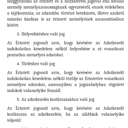
meggyőződni az érintett és a hozzáférési jogával élni kívánó
személy személyazonosságának egyezéséről, ennek érdekében
a tájékoztatás, az adatokba történő betekintés, illetve azokról
másolat kiadása is az érintett személyének azonosításához
kötött.
Helyesbítéshez való jog
Az Érintett jogosult arra, hogy kérésére az Adatkezelő
indokolatlan késedelem nélkül helyesbítse a rá vonatkozó
pontatlan személyes adatokat.
Törléshez való jog
Az Érintett
jogosult arra, hogy kérésére az Adatkezelő
indokolatlan késedelem nélkül törölje az Érintettre vonatkozó
személyes adatokat, amennyiben a jogszabályban rögzített
indokok valamelyike fennáll.
Az adatkezelés korlátozásához való jog
Az Érintett jogosult arra, hogy kérésére az Adatkezelő
korlátozza az adatkezelést, ha az alábbiak valamelyike
teljesül: