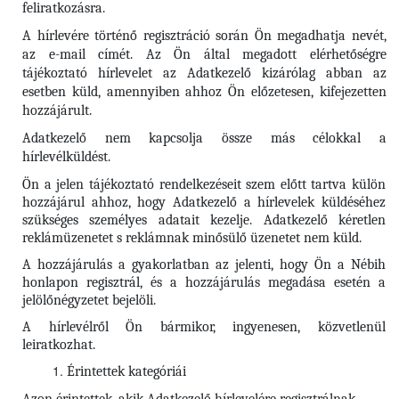
feliratkozásra.
A hírlevére történő regisztráció során Ön megadhatja nevét,
az e-mail címét. Az Ön által megadott elérhetőségre
tájékoztató hírlevelet az Adatkezelő kizárólag abban az
esetben küld, amennyiben ahhoz Ön előzetesen, kifejezetten
hozzájárult.
Adatkezelő nem kapcsolja össze más célokkal a
hírlevélküldést.
Ön a jelen tájékoztató rendelkezéseit szem előtt tartva külön
hozzájárul ahhoz, hogy Adatkezelő a hírlevelek küldéséhez
szükséges személyes adatait kezelje. Adatkezelő kéretlen
reklámüzenetet s reklámnak minősülő üzenetet nem küld.
A hozzájárulás a gyakorlatban az jelenti, hogy Ön a Nébih
honlapon regisztrál, és a hozzájárulás megadása esetén a
jelölőnégyzetet bejelöli.
A hírlevélről Ön bármikor, ingyenesen, közvetlenül
leiratkozhat.
Érintettek kategóriái