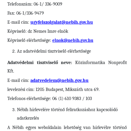
Telefonszám: 06-1/ 336-9009
Fax: 06-1/336-9479
E-mail cím:
ugyfelszolgalat@nebih.gov.hu
Képviselő: dr. Nemes Imre elnök
Képviselő elérhetősége:
elnok@nebih.gov.hu
Az adatvédelmi tisztviselő elérhetősége
Adatvédelmi tisztviselő neve:
Közinformatika Nonprofit
Kft.
E-mail cím:
adatvedelem@nebih.gov.hu
levelezési cím: 1205 Budapest, Mikszáth utca 69.
Telefonos elérhetősége: 06 (1) 610 9383 / 103
Nébih
hírlevelére történő feliratkozáshoz kapcsolódó
adatkezelés
A Nébih egyes weboldalain lehetőség van hírlevélre történő