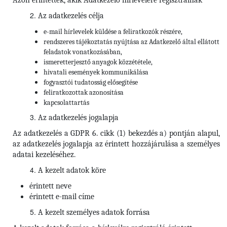
Azon érintettek, akik Adatkezelő hírlevelére regisztrálnak
Az adatkezelés célja
e-mail hírlevelek küldése a feliratkozók részére,
rendszeres tájékoztatás nyújtása az Adatkezelő által ellátott
feladatok vonatkozásában,
ismeretterjesztő anyagok közzététele,
hivatali események kommunikálása
fogyasztói tudatosság elősegítése
feliratkozottak azonosítása
kapcsolattartás
Az adatkezelés jogalapja
Az adatkezelés a GDPR 6. cikk (1) bekezdés a) pontján alapul,
az adatkezelés jogalapja az érintett hozzájárulása a személyes
adatai kezeléséhez.
A kezelt adatok köre
érintett neve
érintett e-mail címe
A kezelt személyes adatok forrása