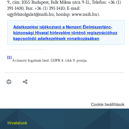
9., cím: 1055 Budapest, Falk Miksa utca 9-11., Telefon: +36 (1)
391-1400; Fax: +36 (1) 391-1410; E-mail:
ugyfelszolgalat@naih.hu; honlap: www.naih.hu).
Adatkezelési tájékoztató a Nemzeti Élelmiszerlánc-
biztonsági Hivatal hírlevelére történő regisztrációhoz
kapcsolódó adatkezelések vonatkozásában
[1]
A címzett fogalmát lásd: GDPR 4. cikk 9. pontja.
Cookie beállítások
Hivatalunk