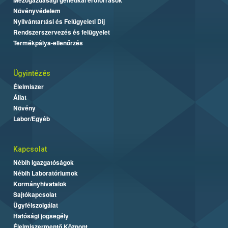
Mezőgazdasági genetikai erőforrások
Növényvédelem
Nyilvántartási és Felügyeleti Díj
Rendszerszervezés és felügyelet
Termékpálya-ellenőrzés
Ügyintézés
Élelmiszer
Állat
Növény
Labor/Egyéb
Kapcsolat
Nébih Igazgatóságok
Nébih Laboratóriumok
Kormányhivatalok
Sajtókapcsolat
Ügyfélszolgálat
Hatósági jogsegély
Élelmiszermentő Központ