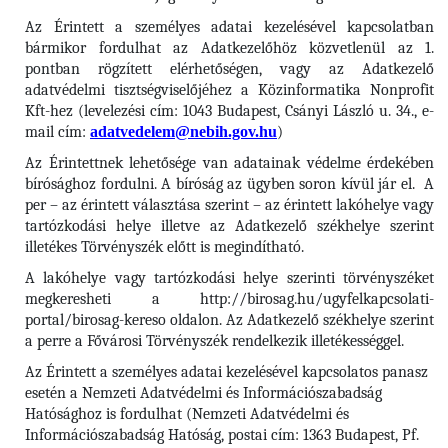
Az Érintett a személyes adatai kezelésével kapcsolatban
bármikor fordulhat az Adatkezelőhöz közvetlenül az 1.
pontban rögzített elérhetőségen, vagy az Adatkezelő
adatvédelmi tisztségviselőjéhez a Közinformatika Nonprofit
Kft-hez (levelezési cím: 1043 Budapest, Csányi László u. 34., e-
mail cím:
adatvedelem@nebih.gov.hu
)
Az Érintettnek lehetősége van adatainak védelme érdekében
bírósághoz fordulni. A bíróság az ügyben soron kívül jár el. A
per – az érintett választása szerint – az érintett lakóhelye vagy
tartózkodási helye illetve az Adatkezelő székhelye szerint
illetékes Törvényszék előtt is megindítható.
A lakóhelye vagy tartózkodási helye szerinti törvényszéket
megkeresheti a http://birosag.hu/ugyfelkapcsolati-
portal/birosag-kereso oldalon. Az Adatkezelő székhelye szerint
a perre a Fővárosi Törvényszék rendelkezik illetékességgel.
Az Érintett a személyes adatai kezelésével kapcsolatos panasz
esetén a Nemzeti Adatvédelmi és Információszabadság
Hatósághoz is fordulhat (Nemzeti Adatvédelmi és
Információszabadság Hatóság, postai cím: 1363 Budapest, Pf.