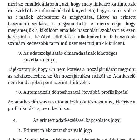
méri az emailek állapotát, azt, hogy mely linkekre kattintottak
rá. Ezekből az információkból kinyerhető, hogy sikeres volt-e
az e-mailek kézbesítése és megnyitása, illetve az érintett
használati szokása is megismerhető. A mérés célja, hogy
megismerjük a kiküldött emailek használati szokásait és ezen
keresztül a későbbi kiküldések alkalmával a felhasználók
számára kedvezőbb tartalmú üzenetet tudjunk kiküldeni.
Az adatszolgáltatás elmaradásának lehetséges
következményei
Tájékoztatjuk, hogy Ön nem köteles a hozzájárulását megadni
az adatkezeléshez, az Ön hozzájárulása nélkül az Adatkezelő
nem küld a jelen pont szerinti hírlevelet.
Automatizált döntéshozatal (továbbá profilalkotás)
Az adatkezelés során automatizált döntéshozatalra, ideértve a
profilalkotást is, nem kerül sor.
Az érintett adatkezeléssel kapcsolatos jogai
Érintett tájékoztatáshoz való joga