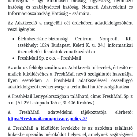
hatóságok – így különösen bíróság, ügyészség, nyomozó
hatóság és szabálysértési hatóság, Nemzeti Adatvédelmi és
Információszabadság Hatóság – számára.
Az Adatkezelő a megjelölt cél érdekében adatfeldolgozóként
veszi igénybe:
Élelmiszerlánc-biztonsági Centrum Nonprofit Kft.
(székhely: 1024 Budapest, Keleti K. u. 24.) informatikai
üzemeltetési feladatok vonatkozásában
FreshMail Sp. z o.o. – FreshMail
Az adatok feldolgozásához az Adatkezelő hírlevelek, értesítő e-
mailek kiküldéséhez a FreshMail nevű szolgáltatót használja.
Ilyen esetekben a FreshMail adatkezeléssel összefüggő
adatfeldolgozói tevékenysége a technikai háttér szolgáltatása.
A FreshMail Lenygelországban található, címe: FreshMail Sp. z
o.o. (Al. 29 Listopada 155 c, 31-406 Kraków)
A FreshMail adatvédelmi tájékoztatója elérhető:
https://freshmail.com/privacy-policy-2/
A FreshMail a kiküldött levelekbe és az azokban található
linkekbe speciális mérőkódot helyez el, amelynek segítségével