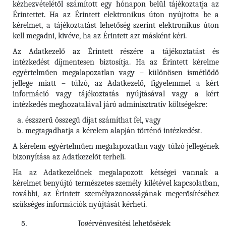
kézhezvételétől számított egy hónapon belül tájékoztatja az
Érintettet. Ha az Érintett elektronikus úton nyújtotta be a
kérelmet, a tájékoztatást lehetőség szerint elektronikus úton
kell megadni, kivéve, ha az Érintett azt másként kéri.
Az Adatkezelő az Érintett részére a tájékoztatást és
intézkedést díjmentesen biztosítja. Ha az Érintett kérelme
egyértelműen megalapozatlan vagy – különösen ismétlődő
jellege miatt – túlzó, az Adatkezelő, figyelemmel a kért
információ vagy tájékoztatás nyújtásával vagy a kért
intézkedés meghozatalával járó adminisztratív költségekre:
észszerű összegű díjat számíthat fel, vagy
megtagadhatja a kérelem alapján történő intézkedést.
A kérelem egyértelműen megalapozatlan vagy túlzó jellegének
bizonyítása az Adatkezelőt terheli.
Ha az Adatkezelőnek megalapozott kétségei vannak a
kérelmet benyújtó természetes személy kilétével kapcsolatban,
további, az Érintett személyazonosságának megerősítéséhez
szükséges információk nyújtását kérheti.
Jogérvényesítési lehetőségek