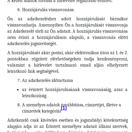
A kezelt adatok forrása a hírlevélre regisztráló érintett.
Hozzájárulás visszavonása
Ön az adatkezeléshez adott hozzájárulását bármikor
visszavonhatja. Amennyiben Ön a hozzájárulását visszavonja
az Adatkezelő törli az Ön adatait. A hozzájárulás visszavonása
nem érinti a hozzájáruláson alapuló, a visszavonás előtti
adatkezelés jogszerűségét.
A hozzájárulását akár postai, akár elektronikus úton az 1. és 2.
pontokban rögzített elérhetőségeken tudja kezdeményezni,
valamint a hírlevelet tartalmazó email alján elhelyezett
leiratkozó link segítségével.
Az adatkezelés időtartama
az érintett hozzájárulásának visszavonásáig, azaz a
leiratkozásig.
A személyes adatok továbbítása, címzettjei, illetve a
[1]
címzettek kategóriái
Adatkezelő csak kivételes esetben és jogszabályi kötelezettség
alapján adja át az Érintett személyes adatait állami szervek,