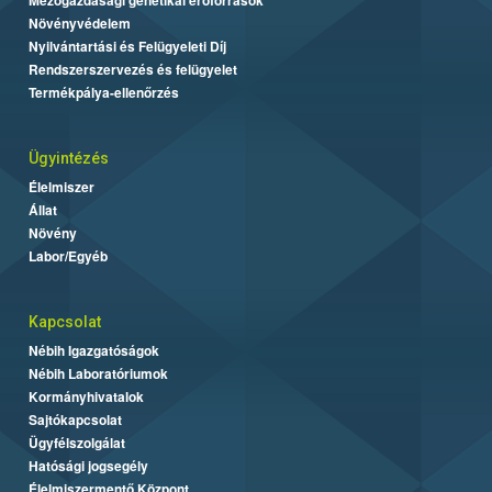
Mezőgazdasági genetikai erőforrások
Növényvédelem
Nyilvántartási és Felügyeleti Díj
Rendszerszervezés és felügyelet
Termékpálya-ellenőrzés
Ügyintézés
Élelmiszer
Állat
Növény
Labor/Egyéb
Kapcsolat
Nébih Igazgatóságok
Nébih Laboratóriumok
Kormányhivatalok
Sajtókapcsolat
Ügyfélszolgálat
Hatósági jogsegély
Élelmiszermentő Központ