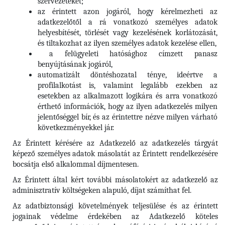
szervezeteket;
az érintett azon jogáról, hogy kérelmezheti az
adatkezelőtől a rá vonatkozó személyes adatok
helyesbítését, törlését vagy kezelésének korlátozását,
és tiltakozhat az ilyen személyes adatok kezelése ellen,
a felügyeleti hatósághoz címzett panasz
benyújtásának jogáról,
automatizált döntéshozatal ténye, ideértve a
profilalkotást is, valamint legalább ezekben az
esetekben az alkalmazott logikára és arra vonatkozó
érthető információk, hogy az ilyen adatkezelés milyen
jelentőséggel bír, és az érintettre nézve milyen várható
következményekkel jár.
Az Érintett kérésére az Adatkezelő az adatkezelés tárgyát
képező személyes adatok másolatát az Érintett rendelkezésére
bocsátja első alkalommal díjmentesen.
Az Érintett által kért további másolatokért az adatkezelő az
adminisztratív költségeken alapuló, díjat számíthat fel.
Az adatbiztonsági követelmények teljesülése és az érintett
jogainak védelme érdekében az Adatkezelő köteles