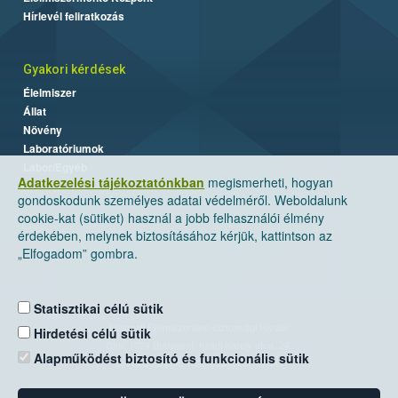
Hírlevél feliratkozás
Gyakori kérdések
Élelmiszer
Állat
Növény
Laboratóriumok
Labor/Egyéb
Adatkezelési tájékoztatónkban
megismerheti, hogyan
gondoskodunk személyes adatai védelméről. Weboldalunk
cookie-kat (sütiket) használ a jobb felhasználói élmény
érdekében, melynek biztosításához kérjük, kattintson az
„Elfogadom” gombra.
Statisztikai célú sütik
Nemzeti Élelmiszerlánc-biztonsági Hivatal
Hirdetési célú sütik
Cím: 1024 Budapest, Keleti Károly utca. 24.
Alapműködést biztosító és funkcionális sütik
Levelezési cím: 1525 Budapest. Pf. 30.