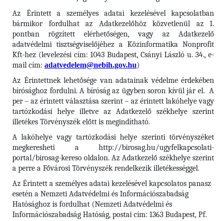
Az Érintett a személyes adatai kezelésével kapcsolatban
bármikor fordulhat az Adatkezelőhöz közvetlenül az 1.
pontban rögzített elérhetőségen, vagy az Adatkezelő
adatvédelmi tisztségviselőjéhez a Közinformatika Nonprofit
Kft-hez (levelezési cím: 1043 Budapest, Csányi László u. 34., e-
mail cím:
adatvedelem@nebih.gov.hu
)
Az Érintettnek lehetősége van adatainak védelme érdekében
bírósághoz fordulni. A bíróság az ügyben soron kívül jár el. A
per – az érintett választása szerint – az érintett lakóhelye vagy
tartózkodási helye illetve az Adatkezelő székhelye szerint
illetékes Törvényszék előtt is megindítható.
A lakóhelye vagy tartózkodási helye szerinti törvényszéket
megkeresheti a http://birosag.hu/ugyfelkapcsolati-
portal/birosag-kereso oldalon. Az Adatkezelő székhelye szerint
a perre a Fővárosi Törvényszék rendelkezik illetékességgel.
Az Érintett a személyes adatai kezelésével kapcsolatos panasz
esetén a Nemzeti Adatvédelmi és Információszabadság
Hatósághoz is fordulhat (Nemzeti Adatvédelmi és
Információszabadság Hatóság, postai cím: 1363 Budapest, Pf.