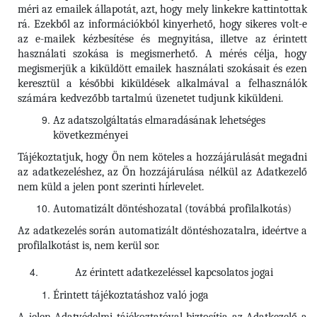
méri az emailek állapotát, azt, hogy mely linkekre kattintottak
rá. Ezekből az információkból kinyerhető, hogy sikeres volt-e
az e-mailek kézbesítése és megnyitása, illetve az érintett
használati szokása is megismerhető. A mérés célja, hogy
megismerjük a kiküldött emailek használati szokásait és ezen
keresztül a későbbi kiküldések alkalmával a felhasználók
számára kedvezőbb tartalmú üzenetet tudjunk kiküldeni.
Az adatszolgáltatás elmaradásának lehetséges
következményei
Tájékoztatjuk, hogy Ön nem köteles a hozzájárulását megadni
az adatkezeléshez, az Ön hozzájárulása nélkül az Adatkezelő
nem küld a jelen pont szerinti hírlevelet.
Automatizált döntéshozatal (továbbá profilalkotás)
Az adatkezelés során automatizált döntéshozatalra, ideértve a
profilalkotást is, nem kerül sor.
Az érintett adatkezeléssel kapcsolatos jogai
Érintett tájékoztatáshoz való joga