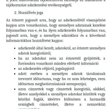
A jelen Adatvédelmi tájékoztatóval biztosítja az Adatkezelő a
tájékoztatást adatkezelési tevékenységről.
Hozzáférés joga
Az érintett jogosult arra, hogy az adatkezelőtől visszajelzést
kapjon arra vonatkozóan, hogy személyes adatainak kezelése
folyamatban van-e, és ha ilyen adatkezelés folyamatban van,
jogosult arra, hogy a személyes adatokhoz és a következő
információkhoz hozzáférést kapjon:
adatkezelő által kezelt, adatokról, az érintett személyes
adatok kategóriáiról,
ha az adatokat nem az érintettől gyűjtötték, a
forrásukra vonatkozó minden elérhető információ
az adatkezelés céljáról, jogalapjáról
adott esetben a személyes adatok tárolásának
tervezett időtartama, vagy ha ez nem lehetséges, ezen
időtartam meghatározásának szempontjai;
azon címzettek vagy címzettek kategóriái, akikkel,
illetve amelyekkel a személyes adatokat közölték vagy
közölni fogják, ideértve különösen a harmadik
országbeli címzetteket, illetve a nemzetközi