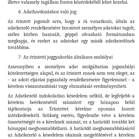
illetve valamely tagállam fontos közérdekéből lehet kezelni.
Adathordozáshoz való jog:
Az érintett jogosult arra, hogy a rá vonatkozó, általa az
adatkezelő rendelkezésére bocsátott személyes adatokat tagolt,
széles körben használt, géppel olvasható formátumban
megkapja, és ezeket az adatokat egy másik adatkezelőnek
továbbítsa.
Az érintetti joggyakorlás általános szabályai
Amennyiben a személyes adat szolgáltatása jogszabályi
kötelezettségen alapul, és az érintett ennek nem tesz eleget, az
– az adott eljárási jogszabály rendelkezéseire figyelemmel – a
kérelem visszautasítását vagy elutasítását eredményezheti.
Az Adatkezelő indokolatlan késedelem nélkül, de legfeljebb a
kérelem beérkezésétől számított egy hónapon belül
tájékoztatja az Érintettet kérelme nyomán hozott
intézkedésekről. Szükség esetén, figyelembe véve a kérelem
összetettségét és a kérelmek számát, ez a határidő további két
hónappal meghosszabbítható. A határidő meghosszabbításáról
az Adatkezelő a késedelem okainak megjelölésével a kérelem