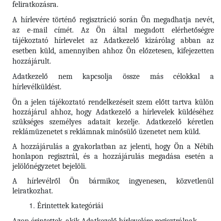
feliratkozásra.
A hírlevére történő regisztráció során Ön megadhatja nevét,
az e-mail címét. Az Ön által megadott elérhetőségre
tájékoztató hírlevelet az Adatkezelő kizárólag abban az
esetben küld, amennyiben ahhoz Ön előzetesen, kifejezetten
hozzájárult.
Adatkezelő nem kapcsolja össze más célokkal a
hírlevélküldést.
Ön a jelen tájékoztató rendelkezéseit szem előtt tartva külön
hozzájárul ahhoz, hogy Adatkezelő a hírlevelek küldéséhez
szükséges személyes adatait kezelje. Adatkezelő kéretlen
reklámüzenetet s reklámnak minősülő üzenetet nem küld.
A hozzájárulás a gyakorlatban az jelenti, hogy Ön a Nébih
honlapon regisztrál, és a hozzájárulás megadása esetén a
jelölőnégyzetet bejelöli.
A hírlevélről Ön bármikor, ingyenesen, közvetlenül
leiratkozhat.
Érintettek kategóriái