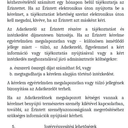
kézhezvételétől számított egy hónapon belül tájékoztatja az
Érintettet. Ha az Érintett elektronikus úton nyújtotta be a
kérelmet, a tájékoztatást lehetőség szerint elektronikus úton
kell megadni, kivéve, ha az Érintett azt másként kéri.
Az Adatkezelő az Érintett részére a tájékoztatást és
intézkedést díjmentesen biztosítja. Ha az Érintett kérelme
egyértelműen megalapozatlan vagy – különösen ismétlődő
jellege miatt – túlzó, az Adatkezelő, figyelemmel a kért
információ vagy tájékoztatás nyújtásával vagy a kért
intézkedés meghozatalával járó adminisztratív költségekre:
észszerű összegű díjat számíthat fel, vagy
megtagadhatja a kérelem alapján történő intézkedést.
A kérelem egyértelműen megalapozatlan vagy túlzó jellegének
bizonyítása az Adatkezelőt terheli.
Ha az Adatkezelőnek megalapozott kétségei vannak a
kérelmet benyújtó természetes személy kilétével kapcsolatban,
további, az Érintett személyazonosságának megerősítéséhez
szükséges információk nyújtását kérheti.
Jogérvényesítési lehetőségek