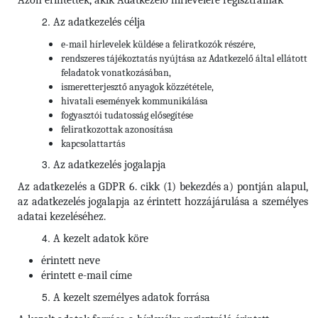
Azon érintettek, akik Adatkezelő hírlevelére regisztrálnak
Az adatkezelés célja
e-mail hírlevelek küldése a feliratkozók részére,
rendszeres tájékoztatás nyújtása az Adatkezelő által ellátott
feladatok vonatkozásában,
ismeretterjesztő anyagok közzététele,
hivatali események kommunikálása
fogyasztói tudatosság elősegítése
feliratkozottak azonosítása
kapcsolattartás
Az adatkezelés jogalapja
Az adatkezelés a GDPR 6. cikk (1) bekezdés a) pontján alapul,
az adatkezelés jogalapja az érintett hozzájárulása a személyes
adatai kezeléséhez.
A kezelt adatok köre
érintett neve
érintett e-mail címe
A kezelt személyes adatok forrása