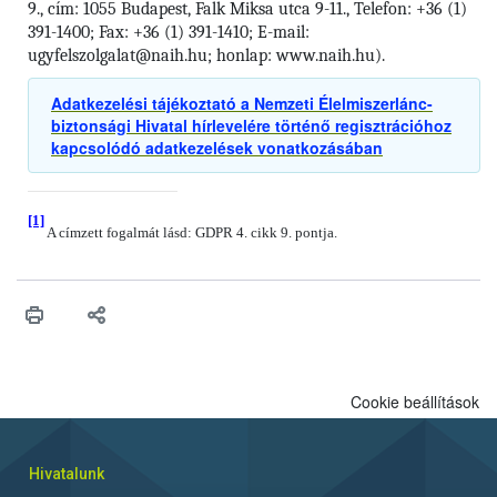
9., cím: 1055 Budapest, Falk Miksa utca 9-11., Telefon: +36 (1)
391-1400; Fax: +36 (1) 391-1410; E-mail:
ugyfelszolgalat@naih.hu; honlap: www.naih.hu).
Adatkezelési tájékoztató a Nemzeti Élelmiszerlánc-
biztonsági Hivatal hírlevelére történő regisztrációhoz
kapcsolódó adatkezelések vonatkozásában
[1]
A címzett fogalmát lásd: GDPR 4. cikk 9. pontja.
Cookie beállítások
Hivatalunk