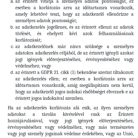
az érintett vitatja a személyes adatok pontosságát, ez
esetben a korlátozás arra az időtartamra vonatkozik,
amely lehetővé teszi, hogy az adatkezelő ellenőrizze a
személyes adatok pontosságát;
az adatkezelés jogellenes, és az érintett ellenzi az adatok
törlését, és ehelyett kéri azok felhasználásának
korlátozását;
az adatkezelőnek már nincs szüksége a személyes
adatokra adatkezelés céljából, de az érintett igényli azokat
jogi igények előterjesztéséhez, érvényesítéséhez vagy
védelméhez; vagy
az érintett a GDPR 21. cikk (1) bekezdése szerint tiltakozott
az adatkezelés ellen; ez esetben a korlátozás arra az
időtartamra vonatkozik, amíg megállapításra nem kerül,
hogy az adatkezelő jogos indokai elsőbbséget élveznek-e az
érintett jogos indokaival szemben.
Ha az adatkezelés korlátozás alá esik, az ilyen személyes
adatokat a tárolás kivételével csak az Érintett
hozzájárulásával, vagy jogi igények előterjesztéséhez,
érvényesítéséhez vagy védelméhez, vagy más természetes
vagy jogi személy jogainak védelme érdekében, vagy az Unió,