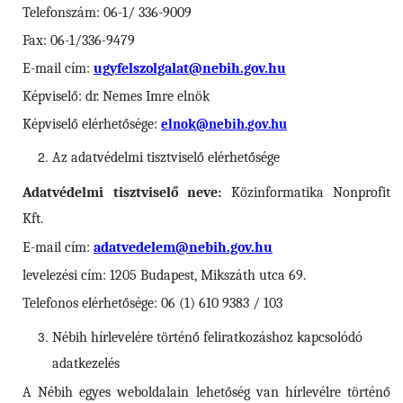
Telefonszám: 06-1/ 336-9009
Fax: 06-1/336-9479
E-mail cím:
ugyfelszolgalat@nebih.gov.hu
Képviselő: dr. Nemes Imre elnök
Képviselő elérhetősége:
elnok@nebih.gov.hu
Az adatvédelmi tisztviselő elérhetősége
Adatvédelmi tisztviselő neve:
Közinformatika Nonprofit
Kft.
E-mail cím:
adatvedelem@nebih.gov.hu
levelezési cím: 1205 Budapest, Mikszáth utca 69.
Telefonos elérhetősége: 06 (1) 610 9383 / 103
Nébih
hírlevelére történő feliratkozáshoz kapcsolódó
adatkezelés
A Nébih egyes weboldalain lehetőség van hírlevélre történő