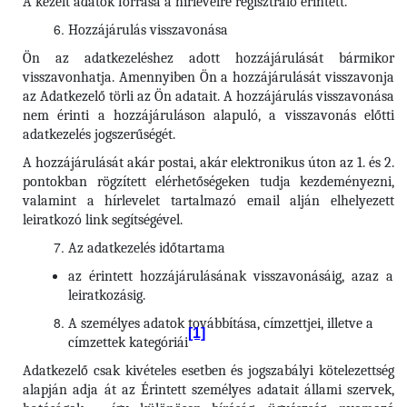
A kezelt adatok forrása a hírlevélre regisztráló érintett.
Hozzájárulás visszavonása
Ön az adatkezeléshez adott hozzájárulását bármikor
visszavonhatja. Amennyiben Ön a hozzájárulását visszavonja
az Adatkezelő törli az Ön adatait. A hozzájárulás visszavonása
nem érinti a hozzájáruláson alapuló, a visszavonás előtti
adatkezelés jogszerűségét.
A hozzájárulását akár postai, akár elektronikus úton az 1. és 2.
pontokban rögzített elérhetőségeken tudja kezdeményezni,
valamint a hírlevelet tartalmazó email alján elhelyezett
leiratkozó link segítségével.
Az adatkezelés időtartama
az érintett hozzájárulásának visszavonásáig, azaz a
leiratkozásig.
A személyes adatok továbbítása, címzettjei, illetve a
[1]
címzettek kategóriái
Adatkezelő csak kivételes esetben és jogszabályi kötelezettség
alapján adja át az Érintett személyes adatait állami szervek,