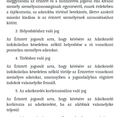
meggyőződni az érintett és a hozzáférési jogával élni kívánó
személy személyazonosságának egyezéséről, ennek érdekében
a tájékoztatás, az adatokba történő betekintés, illetve azokról
másolat kiadása is az érintett személyének azonosításához
kötött.
Helyesbítéshez való jog
Az Érintett jogosult arra, hogy kérésére az Adatkezelő
indokolatlan késedelem nélkül helyesbítse a rá vonatkozó
pontatlan személyes adatokat.
Törléshez való jog
Az Érintett
jogosult arra, hogy kérésére az Adatkezelő
indokolatlan késedelem nélkül törölje az Érintettre vonatkozó
személyes adatokat, amennyiben a jogszabályban rögzített
indokok valamelyike fennáll.
Az adatkezelés korlátozásához való jog
Az Érintett jogosult arra, hogy kérésére az Adatkezelő
korlátozza az adatkezelést, ha az alábbiak valamelyike
teljesül: