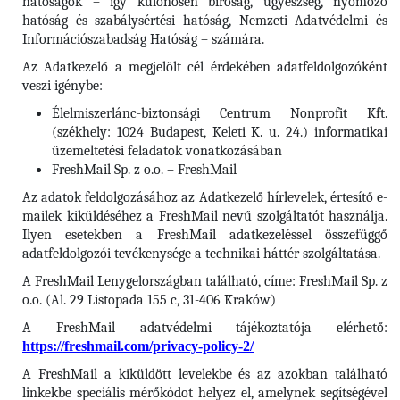
hatóságok – így különösen bíróság, ügyészség, nyomozó
hatóság és szabálysértési hatóság, Nemzeti Adatvédelmi és
Információszabadság Hatóság – számára.
Az Adatkezelő a megjelölt cél érdekében adatfeldolgozóként
veszi igénybe:
Élelmiszerlánc-biztonsági Centrum Nonprofit Kft.
(székhely: 1024 Budapest, Keleti K. u. 24.) informatikai
üzemeltetési feladatok vonatkozásában
FreshMail Sp. z o.o. – FreshMail
Az adatok feldolgozásához az Adatkezelő hírlevelek, értesítő e-
mailek kiküldéséhez a FreshMail nevű szolgáltatót használja.
Ilyen esetekben a FreshMail adatkezeléssel összefüggő
adatfeldolgozói tevékenysége a technikai háttér szolgáltatása.
A FreshMail Lenygelországban található, címe: FreshMail Sp. z
o.o. (Al. 29 Listopada 155 c, 31-406 Kraków)
A FreshMail adatvédelmi tájékoztatója elérhető:
https://freshmail.com/privacy-policy-2/
A FreshMail a kiküldött levelekbe és az azokban található
linkekbe speciális mérőkódot helyez el, amelynek segítségével