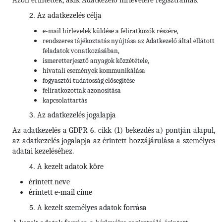
Azon érintettek, akik Adatkezelő hírlevelére regisztrálnak
Az adatkezelés célja
e-mail hírlevelek küldése a feliratkozók részére,
rendszeres tájékoztatás nyújtása az Adatkezelő által ellátott
feladatok vonatkozásában,
ismeretterjesztő anyagok közzététele,
hivatali események kommunikálása
fogyasztói tudatosság elősegítése
feliratkozottak azonosítása
kapcsolattartás
Az adatkezelés jogalapja
Az adatkezelés a GDPR 6. cikk (1) bekezdés a) pontján alapul,
az adatkezelés jogalapja az érintett hozzájárulása a személyes
adatai kezeléséhez.
A kezelt adatok köre
érintett neve
érintett e-mail címe
A kezelt személyes adatok forrása