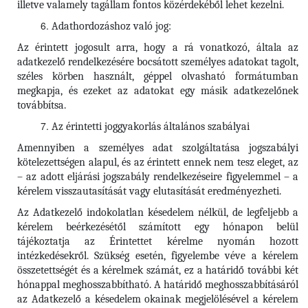
illetve valamely tagállam fontos közérdekéből lehet kezelni.
Adathordozáshoz való jog:
Az érintett jogosult arra, hogy a rá vonatkozó, általa az
adatkezelő rendelkezésére bocsátott személyes adatokat tagolt,
széles körben használt, géppel olvasható formátumban
megkapja, és ezeket az adatokat egy másik adatkezelőnek
továbbítsa.
Az érintetti joggyakorlás általános szabályai
Amennyiben a személyes adat szolgáltatása jogszabályi
kötelezettségen alapul, és az érintett ennek nem tesz eleget, az
– az adott eljárási jogszabály rendelkezéseire figyelemmel – a
kérelem visszautasítását vagy elutasítását eredményezheti.
Az Adatkezelő indokolatlan késedelem nélkül, de legfeljebb a
kérelem beérkezésétől számított egy hónapon belül
tájékoztatja az Érintettet kérelme nyomán hozott
intézkedésekről. Szükség esetén, figyelembe véve a kérelem
összetettségét és a kérelmek számát, ez a határidő további két
hónappal meghosszabbítható. A határidő meghosszabbításáról
az Adatkezelő a késedelem okainak megjelölésével a kérelem