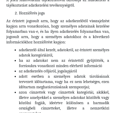
A jelen Adatvédelmi tájékoztatóval biztosítja az Adatkezelő a
tájékoztatást adatkezelési tevékenységről.
Hozzáférés joga
Az érintett jogosult arra, hogy az adatkezelőtől visszajelzést
kapjon arra vonatkozóan, hogy személyes adatainak kezelése
folyamatban van-e, és ha ilyen adatkezelés folyamatban van,
jogosult arra, hogy a személyes adatokhoz és a következő
információkhoz hozzáférést kapjon:
adatkezelő által kezelt, adatokról, az érintett személyes
adatok kategóriáiról,
ha az adatokat nem az érintettől gyűjtötték, a
forrásukra vonatkozó minden elérhető információ
az adatkezelés céljáról, jogalapjáról
adott esetben a személyes adatok tárolásának
tervezett időtartama, vagy ha ez nem lehetséges, ezen
időtartam meghatározásának szempontjai;
azon címzettek vagy címzettek kategóriái, akikkel,
illetve amelyekkel a személyes adatokat közölték vagy
közölni fogják, ideértve különösen a harmadik
országbeli címzetteket, illetve a nemzetközi