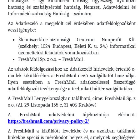
hatóságok – így különösen bíróság, ügyészség, nyomozó
hatóság és szabálysértési hatóság, Nemzeti Adatvédelmi és
Információszabadság Hatóság – számára.
Az Adatkezelő a megjelölt cél érdekében adatfeldolgozóként
veszi igénybe:
Élelmiszerlánc-biztonsági Centrum Nonprofit Kft.
(székhely: 1024 Budapest, Keleti K. u. 24.) informatikai
üzemeltetési feladatok vonatkozásában
FreshMail Sp. z o.o. – FreshMail
Az adatok feldolgozásához az Adatkezelő hírlevelek, értesítő e-
mailek kiküldéséhez a FreshMail nevű szolgáltatót használja.
Ilyen esetekben a FreshMail adatkezeléssel összefüggő
adatfeldolgozói tevékenysége a technikai háttér szolgáltatása.
A FreshMail Lenygelországban található, címe: FreshMail Sp. z
o.o. (Al. 29 Listopada 155 c, 31-406 Kraków)
A FreshMail adatvédelmi tájékoztatója elérhető:
https://freshmail.com/privacy-policy-2/
A FreshMail a kiküldött levelekbe és az azokban található
linkekbe speciális mérőkódot helyez el, amelynek segítségével