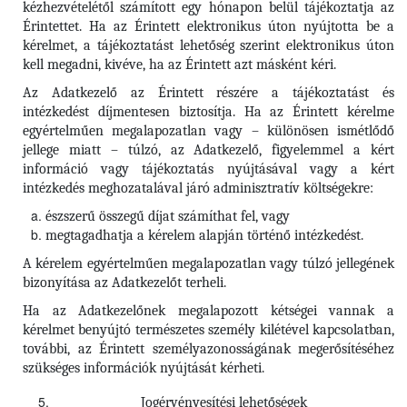
kézhezvételétől számított egy hónapon belül tájékoztatja az
Érintettet. Ha az Érintett elektronikus úton nyújtotta be a
kérelmet, a tájékoztatást lehetőség szerint elektronikus úton
kell megadni, kivéve, ha az Érintett azt másként kéri.
Az Adatkezelő az Érintett részére a tájékoztatást és
intézkedést díjmentesen biztosítja. Ha az Érintett kérelme
egyértelműen megalapozatlan vagy – különösen ismétlődő
jellege miatt – túlzó, az Adatkezelő, figyelemmel a kért
információ vagy tájékoztatás nyújtásával vagy a kért
intézkedés meghozatalával járó adminisztratív költségekre:
észszerű összegű díjat számíthat fel, vagy
megtagadhatja a kérelem alapján történő intézkedést.
A kérelem egyértelműen megalapozatlan vagy túlzó jellegének
bizonyítása az Adatkezelőt terheli.
Ha az Adatkezelőnek megalapozott kétségei vannak a
kérelmet benyújtó természetes személy kilétével kapcsolatban,
további, az Érintett személyazonosságának megerősítéséhez
szükséges információk nyújtását kérheti.
Jogérvényesítési lehetőségek