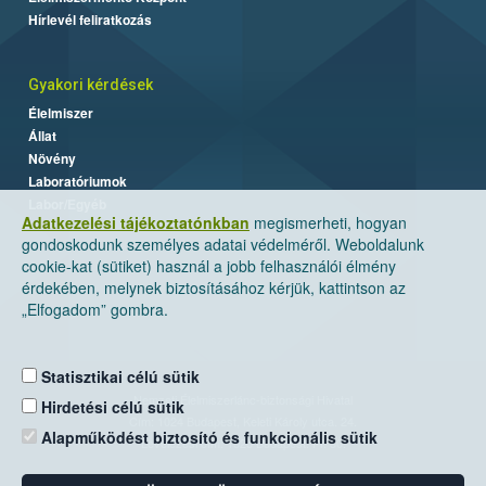
Hírlevél feliratkozás
Gyakori kérdések
Élelmiszer
Állat
Növény
Laboratóriumok
Labor/Egyéb
Adatkezelési tájékoztatónkban
megismerheti, hogyan
gondoskodunk személyes adatai védelméről. Weboldalunk
cookie-kat (sütiket) használ a jobb felhasználói élmény
érdekében, melynek biztosításához kérjük, kattintson az
„Elfogadom” gombra.
Statisztikai célú sütik
Nemzeti Élelmiszerlánc-biztonsági Hivatal
Hirdetési célú sütik
Cím: 1024 Budapest, Keleti Károly utca. 24.
Alapműködést biztosító és funkcionális sütik
Levelezési cím: 1525 Budapest. Pf. 30.