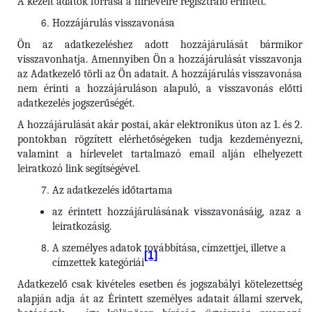
A kezelt adatok forrása a hírlevélre regisztráló érintett.
Hozzájárulás visszavonása
Ön az adatkezeléshez adott hozzájárulását bármikor
visszavonhatja. Amennyiben Ön a hozzájárulását visszavonja
az Adatkezelő törli az Ön adatait. A hozzájárulás visszavonása
nem érinti a hozzájáruláson alapuló, a visszavonás előtti
adatkezelés jogszerűségét.
A hozzájárulását akár postai, akár elektronikus úton az 1. és 2.
pontokban rögzített elérhetőségeken tudja kezdeményezni,
valamint a hírlevelet tartalmazó email alján elhelyezett
leiratkozó link segítségével.
Az adatkezelés időtartama
az érintett hozzájárulásának visszavonásáig, azaz a
leiratkozásig.
A személyes adatok továbbítása, címzettjei, illetve a
[1]
címzettek kategóriái
Adatkezelő csak kivételes esetben és jogszabályi kötelezettség
alapján adja át az Érintett személyes adatait állami szervek,