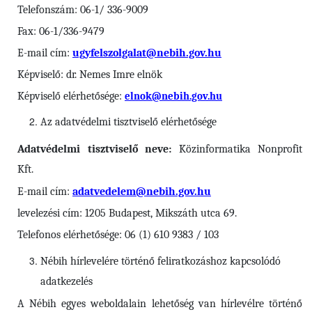
Telefonszám: 06-1/ 336-9009
Fax: 06-1/336-9479
E-mail cím:
ugyfelszolgalat@nebih.gov.hu
Képviselő: dr. Nemes Imre elnök
Képviselő elérhetősége:
elnok@nebih.gov.hu
Az adatvédelmi tisztviselő elérhetősége
Adatvédelmi tisztviselő neve:
Közinformatika Nonprofit
Kft.
E-mail cím:
adatvedelem@nebih.gov.hu
levelezési cím: 1205 Budapest, Mikszáth utca 69.
Telefonos elérhetősége: 06 (1) 610 9383 / 103
Nébih
hírlevelére történő feliratkozáshoz kapcsolódó
adatkezelés
A Nébih egyes weboldalain lehetőség van hírlevélre történő