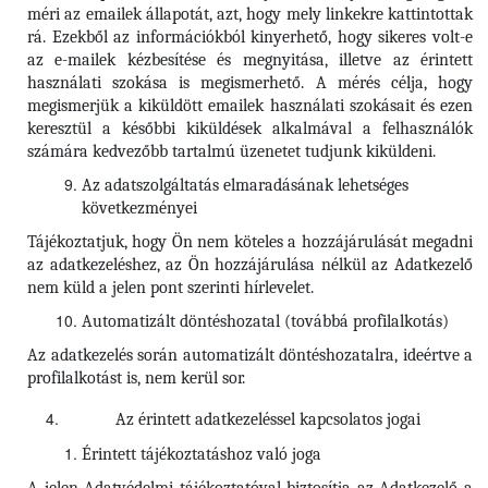
méri az emailek állapotát, azt, hogy mely linkekre kattintottak
rá. Ezekből az információkból kinyerhető, hogy sikeres volt-e
az e-mailek kézbesítése és megnyitása, illetve az érintett
használati szokása is megismerhető. A mérés célja, hogy
megismerjük a kiküldött emailek használati szokásait és ezen
keresztül a későbbi kiküldések alkalmával a felhasználók
számára kedvezőbb tartalmú üzenetet tudjunk kiküldeni.
Az adatszolgáltatás elmaradásának lehetséges
következményei
Tájékoztatjuk, hogy Ön nem köteles a hozzájárulását megadni
az adatkezeléshez, az Ön hozzájárulása nélkül az Adatkezelő
nem küld a jelen pont szerinti hírlevelet.
Automatizált döntéshozatal (továbbá profilalkotás)
Az adatkezelés során automatizált döntéshozatalra, ideértve a
profilalkotást is, nem kerül sor.
Az érintett adatkezeléssel kapcsolatos jogai
Érintett tájékoztatáshoz való joga