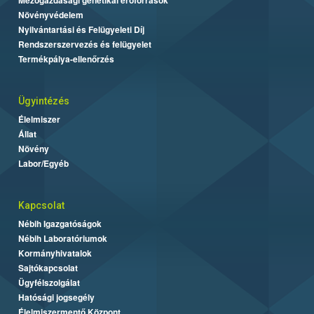
Mezőgazdasági genetikai erőforrások
Növényvédelem
Nyilvántartási és Felügyeleti Díj
Rendszerszervezés és felügyelet
Termékpálya-ellenőrzés
Ügyintézés
Élelmiszer
Állat
Növény
Labor/Egyéb
Kapcsolat
Nébih Igazgatóságok
Nébih Laboratóriumok
Kormányhivatalok
Sajtókapcsolat
Ügyfélszolgálat
Hatósági jogsegély
Élelmiszermentő Központ