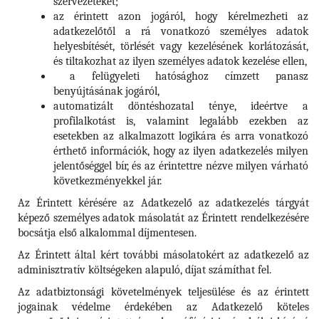
szervezeteket;
az érintett azon jogáról, hogy kérelmezheti az
adatkezelőtől a rá vonatkozó személyes adatok
helyesbítését, törlését vagy kezelésének korlátozását,
és tiltakozhat az ilyen személyes adatok kezelése ellen,
a felügyeleti hatósághoz címzett panasz
benyújtásának jogáról,
automatizált döntéshozatal ténye, ideértve a
profilalkotást is, valamint legalább ezekben az
esetekben az alkalmazott logikára és arra vonatkozó
érthető információk, hogy az ilyen adatkezelés milyen
jelentőséggel bír, és az érintettre nézve milyen várható
következményekkel jár.
Az Érintett kérésére az Adatkezelő az adatkezelés tárgyát
képező személyes adatok másolatát az Érintett rendelkezésére
bocsátja első alkalommal díjmentesen.
Az Érintett által kért további másolatokért az adatkezelő az
adminisztratív költségeken alapuló, díjat számíthat fel.
Az adatbiztonsági követelmények teljesülése és az érintett
jogainak védelme érdekében az Adatkezelő köteles