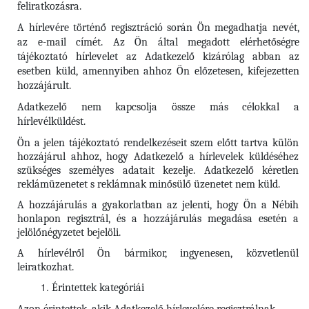
feliratkozásra.
A hírlevére történő regisztráció során Ön megadhatja nevét,
az e-mail címét. Az Ön által megadott elérhetőségre
tájékoztató hírlevelet az Adatkezelő kizárólag abban az
esetben küld, amennyiben ahhoz Ön előzetesen, kifejezetten
hozzájárult.
Adatkezelő nem kapcsolja össze más célokkal a
hírlevélküldést.
Ön a jelen tájékoztató rendelkezéseit szem előtt tartva külön
hozzájárul ahhoz, hogy Adatkezelő a hírlevelek küldéséhez
szükséges személyes adatait kezelje. Adatkezelő kéretlen
reklámüzenetet s reklámnak minősülő üzenetet nem küld.
A hozzájárulás a gyakorlatban az jelenti, hogy Ön a Nébih
honlapon regisztrál, és a hozzájárulás megadása esetén a
jelölőnégyzetet bejelöli.
A hírlevélről Ön bármikor, ingyenesen, közvetlenül
leiratkozhat.
Érintettek kategóriái