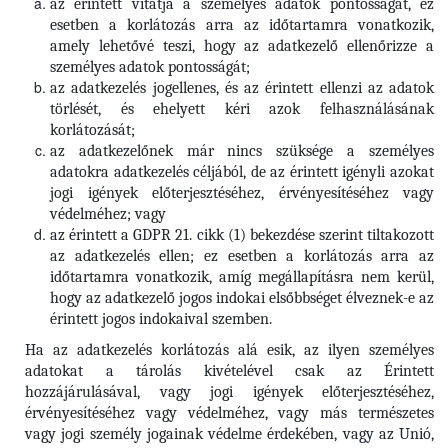
az érintett vitatja a személyes adatok pontosságát, ez
esetben a korlátozás arra az időtartamra vonatkozik,
amely lehetővé teszi, hogy az adatkezelő ellenőrizze a
személyes adatok pontosságát;
az adatkezelés jogellenes, és az érintett ellenzi az adatok
törlését, és ehelyett kéri azok felhasználásának
korlátozását;
az adatkezelőnek már nincs szüksége a személyes
adatokra adatkezelés céljából, de az érintett igényli azokat
jogi igények előterjesztéséhez, érvényesítéséhez vagy
védelméhez; vagy
az érintett a GDPR 21. cikk (1) bekezdése szerint tiltakozott
az adatkezelés ellen; ez esetben a korlátozás arra az
időtartamra vonatkozik, amíg megállapításra nem kerül,
hogy az adatkezelő jogos indokai elsőbbséget élveznek-e az
érintett jogos indokaival szemben.
Ha az adatkezelés korlátozás alá esik, az ilyen személyes
adatokat a tárolás kivételével csak az Érintett
hozzájárulásával, vagy jogi igények előterjesztéséhez,
érvényesítéséhez vagy védelméhez, vagy más természetes
vagy jogi személy jogainak védelme érdekében, vagy az Unió,