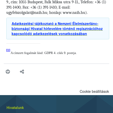
9., cím: 1055 Budapest, Falk Miksa utca 9-11., Telefon: +36 (1)
391-1400; Fax: +36 (1) 391-1410; E-mail:
ugyfelszolgalat@naih.hu; honlap: www.naih.hu).
Adatkezelési tájékoztató a Nemzeti Élelmiszerlánc-
biztonsági Hivatal hírlevelére történő regisztrációhoz
kapcsolódó adatkezelések vonatkozásában
[1]
A címzett fogalmát lásd: GDPR 4. cikk 9. pontja.
Cookie beállítások
Hivatalunk