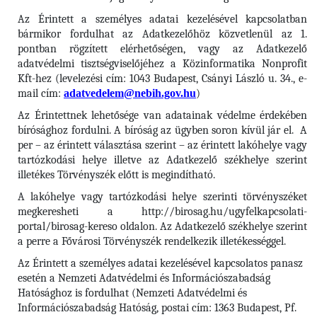
Az Érintett a személyes adatai kezelésével kapcsolatban
bármikor fordulhat az Adatkezelőhöz közvetlenül az 1.
pontban rögzített elérhetőségen, vagy az Adatkezelő
adatvédelmi tisztségviselőjéhez a Közinformatika Nonprofit
Kft-hez (levelezési cím: 1043 Budapest, Csányi László u. 34., e-
mail cím:
adatvedelem@nebih.gov.hu
)
Az Érintettnek lehetősége van adatainak védelme érdekében
bírósághoz fordulni. A bíróság az ügyben soron kívül jár el. A
per – az érintett választása szerint – az érintett lakóhelye vagy
tartózkodási helye illetve az Adatkezelő székhelye szerint
illetékes Törvényszék előtt is megindítható.
A lakóhelye vagy tartózkodási helye szerinti törvényszéket
megkeresheti a http://birosag.hu/ugyfelkapcsolati-
portal/birosag-kereso oldalon. Az Adatkezelő székhelye szerint
a perre a Fővárosi Törvényszék rendelkezik illetékességgel.
Az Érintett a személyes adatai kezelésével kapcsolatos panasz
esetén a Nemzeti Adatvédelmi és Információszabadság
Hatósághoz is fordulhat (Nemzeti Adatvédelmi és
Információszabadság Hatóság, postai cím: 1363 Budapest, Pf.