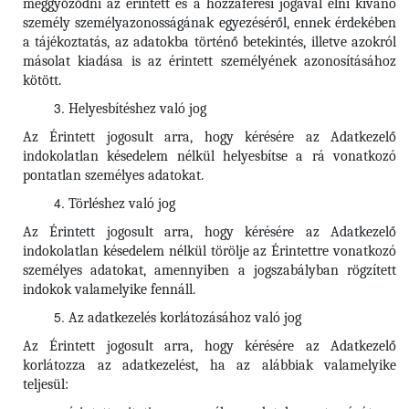
meggyőződni az érintett és a hozzáférési jogával élni kívánó
személy személyazonosságának egyezéséről, ennek érdekében
a tájékoztatás, az adatokba történő betekintés, illetve azokról
másolat kiadása is az érintett személyének azonosításához
kötött.
Helyesbítéshez való jog
Az Érintett jogosult arra, hogy kérésére az Adatkezelő
indokolatlan késedelem nélkül helyesbítse a rá vonatkozó
pontatlan személyes adatokat.
Törléshez való jog
Az Érintett
jogosult arra, hogy kérésére az Adatkezelő
indokolatlan késedelem nélkül törölje az Érintettre vonatkozó
személyes adatokat, amennyiben a jogszabályban rögzített
indokok valamelyike fennáll.
Az adatkezelés korlátozásához való jog
Az Érintett jogosult arra, hogy kérésére az Adatkezelő
korlátozza az adatkezelést, ha az alábbiak valamelyike
teljesül: