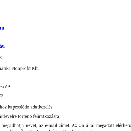
hu
hu
ge
tika Nonprofit Kft.
ca 69.
03
shoz kapcsolódó adatkezelés
rlevélre történő feliratkozásra.
n megadhatja nevét, az e-mail címét. Az Ön által megadott elérhető