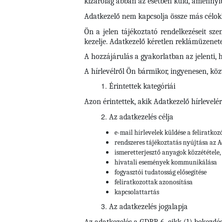
kizárólag abban az esetben küld, amennyib
Adatkezelő nem kapcsolja össze más célokk
Ön a jelen tájékoztató rendelkezéseit sz
kezelje. Adatkezelő kéretlen reklámüzene
A hozzájárulás a gyakorlatban az jelenti, 
A hírlevélről Ön bármikor, ingyenesen, köz
Érintettek kategóriái
Azon érintettek, akik Adatkezelő hírlevelér
Az adatkezelés célja
e-mail hírlevelek küldése a feliratkoz
rendszeres tájékoztatás nyújtása az A
ismeretterjesztő anyagok közzététele,
hivatali események kommunikálása
fogyasztói tudatosság elősegítése
feliratkozottak azonosítása
kapcsolattartás
Az adatkezelés jogalapja