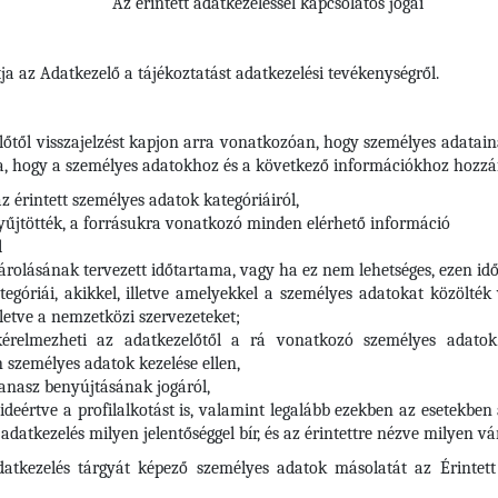
Az érintett adatkezeléssel kapcsolatos jogai
ja az Adatkezelő a tájékoztatást adatkezelési tevékenységről.
előtől visszajelzést kapjon arra vonatkozóan, hogy személyes adatai
a, hogy a személyes adatokhoz és a következő információkhoz hozzáf
az érintett személyes adatok kategóriáiról,
gyűjtötték, a forrásukra vonatkozó minden elérhető információ
l
tárolásának tervezett időtartama, vagy ha ez nem lehetséges, ezen 
egóriái, akikkel, illetve amelyekkel a személyes adatokat közölték
lletve a nemzetközi szervezeteket;
kérelmezheti az adatkezelőtől a rá vonatkozó személyes adatok h
n személyes adatok kezelése ellen,
panasz benyújtásának jogáról,
ideértve a profilalkotást is, valamint legalább ezekben az esetekben
adatkezelés milyen jelentőséggel bír, és az érintettre nézve milyen 
datkezelés tárgyát képező személyes adatok másolatát az Érintett