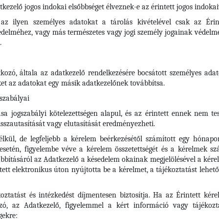
kezelő jogos indokai elsőbbséget élveznek-e az érintett jogos indoka
az ilyen személyes adatokat a tárolás kivételével csak az Érin
védelméhez, vagy más természetes vagy jogi személy jogainak védelme
.
tkozó, általa az adatkezelő rendelkezésére bocsátott személyes adato
t az adatokat egy másik adatkezelőnek továbbítsa.
 szabályai
 jogszabályi kötelezettségen alapul, és az érintett ennek nem tesz
sszautasítását vagy elutasítását eredményezheti.
kül, de legfeljebb a kérelem beérkezésétől számított egy hónapon
esetén, figyelembe véve a kérelem összetettségét és a kérelmek s
bításáról az Adatkezelő a késedelem okainak megjelölésével a kére
ntett elektronikus úton nyújtotta be a kérelmet, a tájékoztatást lehet
koztatást és intézkedést díjmentesen biztosítja. Ha az Érintett k
lzó, az Adatkezelő, figyelemmel a kért információ vagy tájékozt
gekre: