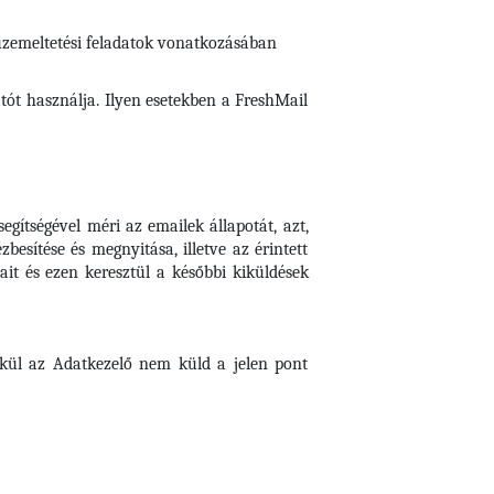
 üzemeltetési feladatok vonatkozásában
tót használja. Ilyen esetekben a FreshMail
gítségével méri az emailek állapotát, azt,
besítése és megnyitása, illetve az érintett
it és ezen keresztül a későbbi kiküldések
lkül az Adatkezelő nem küld a jelen pont