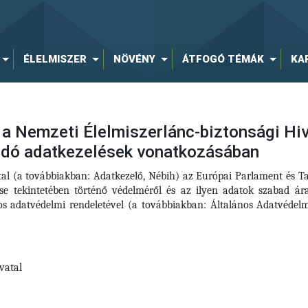
ÉLELMISZER
NÖVÉNY
ÁTFOGÓ TÉMÁK
KA
a Nemzeti Élelmiszerlánc-biztonsági Hiva
ódó adatkezelések vonatkozásában
tal (a továbbiakban: Adatkezelő, Nébih) az Európai Parlament és 
se tekintetében történő védelméről és az ilyen adatok szabad ár
ános adatvédelmi rendeletével (a továbbiakban: Általános Adatvéd
vatal