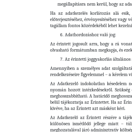
megállapításra nem kerül, hogy az adat
Ha az adatkezelés korlátozás alá esik, 
előterjesztéséhez, érvényesítéséhez vagy 
tagállam fontos közérdekéből lehet kezelni
Adathordozáshoz való jog:
Az érintett jogosult arra, hogy a rá vona
olvasható formátumban megkapja, és ezeke
Az érintetti joggyakorlás általános
Amennyiben a személyes adat szolgáltatása
rendelkezéseire figyelemmel – a kérelem vi
Az Adatkezelő indokolatlan késedelem nél
nyomán hozott intézkedésekről. Szükség 
meghosszabbítható. A határidő meghosszab
belül tájékoztatja az Érintettet. Ha az Éri
kivéve, ha az Érintett azt másként kéri.
Az Adatkezelő az Érintett részére a tájé
különösen ismétlődő jellege miatt – tú
meghozatalával járó adminisztratív költsé