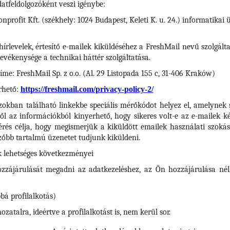
atfeldolgozóként veszi igénybe:
profit Kft. (székhely: 1024 Budapest, Keleti K. u. 24.) informatikai
írlevelek, értesítő e-mailek kiküldéséhez a FreshMail nevű szolgálta
tevékenysége a technikai háttér szolgáltatása.
me: FreshMail Sp. z o.o. (Al. 29 Listopada 155 c, 31-406 Kraków)
rhető:
https://freshmail.com/privacy-policy-2/
zokban található linkekbe speciális mérőkódot helyez el, amelynek se
l az információkból kinyerhető, hogy sikeres volt-e az e-mailek kéz
rés célja, hogy megismerjük a kiküldött emailek használati szokása
őbb tartalmú üzenetet tudjunk kiküldeni.
k lehetséges következményei
zzájárulását megadni az adatkezeléshez, az Ön hozzájárulása né
bá profilalkotás)
atalra, ideértve a profilalkotást is, nem kerül sor.