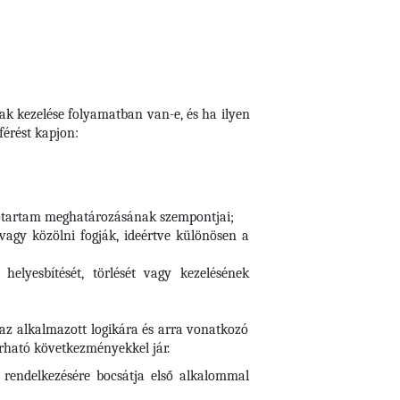
nak kezelése folyamatban van-e, és ha ilyen
érést kapjon:
időtartam meghatározásának szempontjai;
 vagy közölni fogják, ideértve különösen a
elyesbítését, törlését vagy kezelésének
 az alkalmazott logikára és arra vonatkozó
várható következményekkel jár.
 rendelkezésére bocsátja első alkalommal