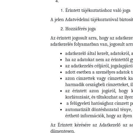
Érintett tájékoztatáshoz való joga
A jelen Adatvédelmi tájékoztatóval biztosít
Hozzáférés joga
Az érintett jogosult arra, hogy az adatkez
adatkezelés folyamatban van, jogosult arr
adatkezelő által kezelt, adatokról, 
ha az adatokat nem az érintettől 
az adatkezelés céljáról, jogalapjáró
adott esetben a személyes adatok 
azon címzettek vagy címzettek kat
harmadik országbeli címzetteket, i
az érintett azon jogáról, hogy 
korlátozását, és tiltakozhat az ilye
a felügyeleti hatósághoz címzett 
automatizált döntéshozatal ténye, 
érthető információk, hogy az ilyen 
Az Érintett kérésére az Adatkezelő az a
díjmentesen.