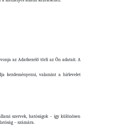
a a személyes adatai kezeléséhez.
onja az Adatkezelő törli az Ön adatait. A
dja kezdeményezni, valamint a hírlevelet
 állami szervek, hatóságok – így különösen
Hatóság – számára.