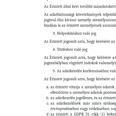
Az Érintett által kért további másolatokért
Az adatbiztonsági követelmények teljesül
jogával élni kívánó személy személyazonos
kiadása is az érintett személyének azonosí
Helyesbítéshez való jog
Az Érintett jogosult arra, hogy kérésére a
Törléshez való jog
Az Érintett
jogosult arra, hogy kérésére 
jogszabályban rögzített indokok valamelyik
Az adatkezelés korlátozásához való
Az Érintett jogosult arra, hogy kérésére az
az érintett vitatja a személyes adatok
ellenőrizze a személyes adatok pontoss
az adatkezelés jogellenes, és az érintet
az adatkezelőnek már nincs szüksége 
érvényesítéséhez vagy védelméhez; va
az érintett a GDPR 21. cikk (1) bekez