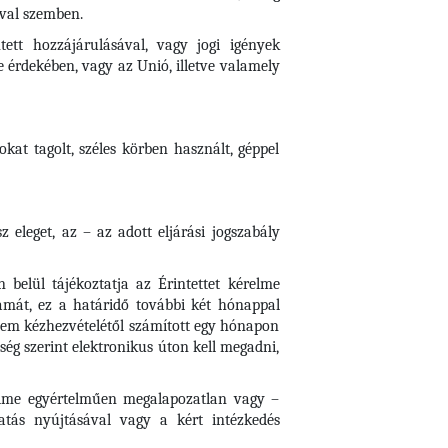
ival szemben.
tett hozzájárulásával, vagy jogi igények
 érdekében, vagy az Unió, illetve valamely
kat tagolt, széles körben használt, géppel
 eleget, az – az adott eljárási jogszabály
 belül tájékoztatja az Érintettet kérelme
zámát, ez a határidő további két hónappal
lem kézhezvételétől számított egy hónapon
őség szerint elektronikus úton kell megadni,
érelme egyértelműen megalapozatlan vagy –
atás nyújtásával vagy a kért intézkedés