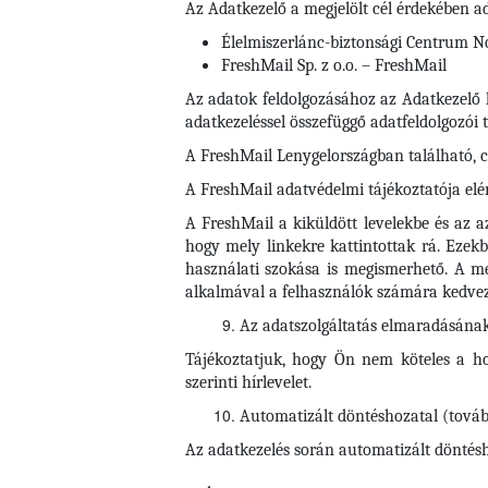
Az Adatkezelő a megjelölt cél érdekében ad
Élelmiszerlánc-biztonsági Centrum Non
FreshMail Sp. z o.o. – FreshMail
Az adatok feldolgozásához az Adatkezelő h
adatkezeléssel összefüggő adatfeldolgozói 
A FreshMail Lenygelországban található, cí
A FreshMail adatvédelmi tájékoztatója elé
A FreshMail a kiküldött levelekbe és az a
hogy mely linkekre kattintottak rá. Ezekbő
használati szokása is megismerhető. A mé
alkalmával a felhasználók számára kedvez
Az adatszolgáltatás elmaradásána
Tájékoztatjuk, hogy Ön nem köteles a ho
szerinti hírlevelet.
Automatizált döntéshozatal (továb
Az adatkezelés során automatizált döntéshoz