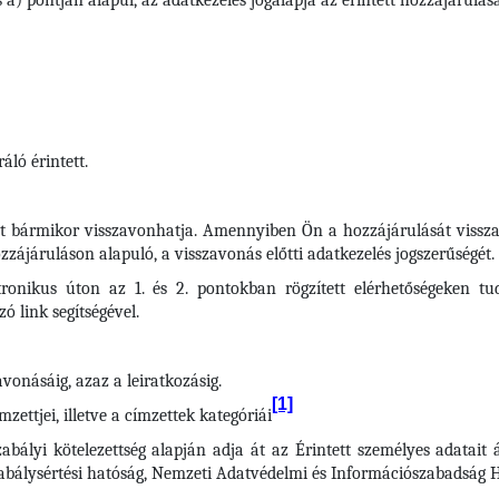
 a) pontján alapul, az adatkezelés jogalapja az érintett hozzájárulás
áló érintett.
t bármikor visszavonhatja. Amennyiben Ön a hozzájárulását visszav
zájáruláson alapuló, a visszavonás előtti adatkezelés jogszerűségét.
tronikus úton az 1. és 2. pontokban rögzített elérhetőségeken tu
ó link segítségével.
vonásáig, azaz a leiratkozásig.
[1]
zettjei, illetve a címzettek kategóriái
zabályi kötelezettség alapján adja át az Érintett személyes adatait
zabálysértési hatóság, Nemzeti Adatvédelmi és Információszabadság 