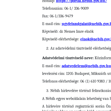
Honlap:
https://portal.nebih.gov.hu/
Telefonszám: 06-1/ 336-9009
Fax: 06-1/336-9479
E-mail cím:
ugyfelszolgalat@nebih.gov.
Képviselő: dr. Nemes Imre elnök
Képviselő elérhetősége:
elnok@nebih.gov.
Az adatvédelmi tisztviselő elérhetősé
Adatvédelmi tisztviselő neve:
Közinforma
E-mail cím:
adatvedelem@nebih.gov.hu
levelezési cím: 1205 Budapest, Mikszáth ut
Telefonos elérhetősége: 06 (1) 610 9383 / 1
Nébih
hírlevelére történő feliratkozá
A Nébih egyes weboldalain lehetőség van hí
A hírlevére történő regisztráció során Ö