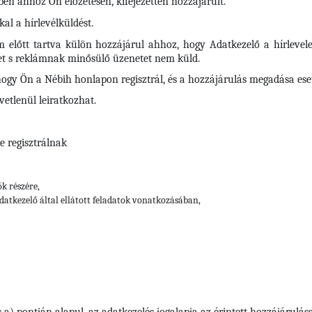
en ahhoz Ön előzetesen, kifejezetten hozzájárult.
al a hírlevélküldést.
em előtt tartva külön hozzájárul ahhoz, hogy Adatkezelő a hírlevel
tet s reklámnak minősülő üzenetet nem küld.
hogy Ön a Nébih honlapon regisztrál, és a hozzájárulás megadása eseté
vetlenül leiratkozhat.
e regisztrálnak
ók részére,
datkezelő által ellátott feladatok vonatkozásában,