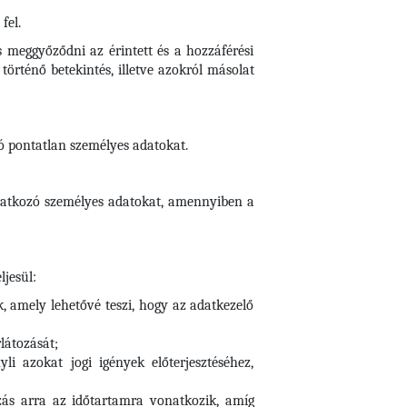
fel.
s meggyőződni az érintett és a hozzáférési
örténő betekintés, illetve azokról másolat
zó pontatlan személyes adatokat.
vonatkozó személyes adatokat, amennyiben a
ljesül:
k, amely lehetővé teszi, hogy az adatkezelő
rlátozását;
i azokat jogi igények előterjesztéséhez,
tozás arra az időtartamra vonatkozik, amíg