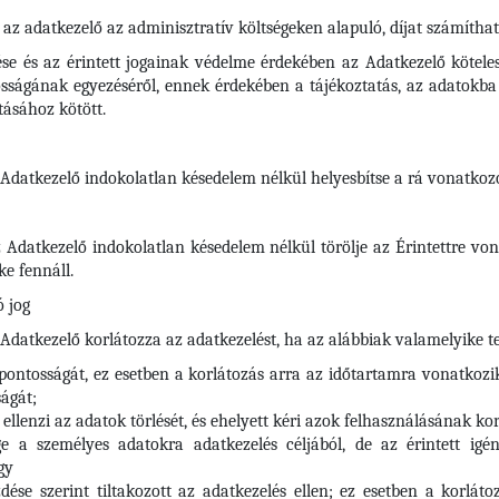
 az adatkezelő az adminisztratív költségeken alapuló, díjat számíthat 
ése és az érintett jogainak védelme érdekében az Adatkezelő kötele
ságának egyezéséről, ennek érdekében a tájékoztatás, az adatokba t
tásához kötött.
z Adatkezelő indokolatlan késedelem nélkül helyesbítse a rá vonatko
az Adatkezelő indokolatlan késedelem nélkül törölje az Érintettre 
e fennáll.
 jog
 Adatkezelő korlátozza az adatkezelést, ha az alábbiak valamelyike te
 pontosságát, ez esetben a korlátozás arra az időtartamra vonatkozi
ágát;
t ellenzi az adatok törlését, és ehelyett kéri azok felhasználásának ko
a személyes adatokra adatkezelés céljából, de az érintett igényl
gy
dése szerint tiltakozott az adatkezelés ellen; ez esetben a korlá