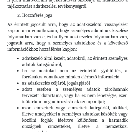
A jelen Adatvédelmi tájékoztatóval biztosítja az Adatkezelő a
tájékoztatást adatkezelési tevékenységről.
Hozzáférés joga
Az érintett jogosult arra, hogy az adatkezelőtől visszajelzést
kapjon arra vonatkozóan, hogy személyes adatainak kezelése
folyamatban van-e, és ha ilyen adatkezelés folyamatban van,
jogosult arra, hogy a személyes adatokhoz és a következő
információkhoz hozzáférést kapjon:
adatkezelő által kezelt, adatokról, az érintett személyes
adatok kategóriáiról,
ha az adatokat nem az érintettől gyűjtötték, a
forrásukra vonatkozó minden elérhető információ
az adatkezelés céljáról, jogalapjáról
adott esetben a személyes adatok tárolásának
tervezett időtartama, vagy ha ez nem lehetséges, ezen
időtartam meghatározásának szempontjai;
azon címzettek vagy címzettek kategóriái, akikkel,
illetve amelyekkel a személyes adatokat közölték vagy
közölni fogják, ideértve különösen a harmadik
országbeli címzetteket, illetve a nemzetközi