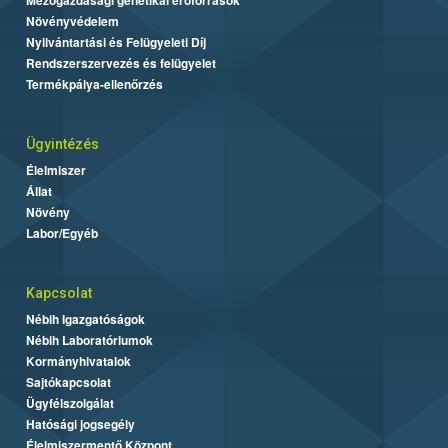
Mezőgazdasági genetikai erőforrások
Növényvédelem
Nyilvántartási és Felügyeleti Díj
Rendszerszervezés és felügyelet
Termékpálya-ellenőrzés
Ügyintézés
Élelmiszer
Állat
Növény
Labor/Egyéb
Kapcsolat
Nébih Igazgatóságok
Nébih Laboratóriumok
Kormányhivatalok
Sajtókapcsolat
Ügyfélszolgálat
Hatósági jogsegély
Élelmiszermentő Központ