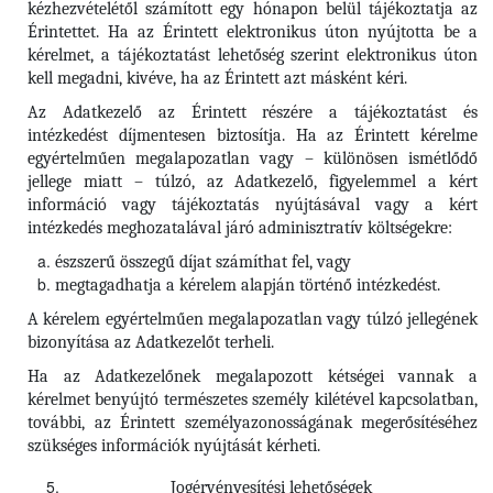
kézhezvételétől számított egy hónapon belül tájékoztatja az
Érintettet. Ha az Érintett elektronikus úton nyújtotta be a
kérelmet, a tájékoztatást lehetőség szerint elektronikus úton
kell megadni, kivéve, ha az Érintett azt másként kéri.
Az Adatkezelő az Érintett részére a tájékoztatást és
intézkedést díjmentesen biztosítja. Ha az Érintett kérelme
egyértelműen megalapozatlan vagy – különösen ismétlődő
jellege miatt – túlzó, az Adatkezelő, figyelemmel a kért
információ vagy tájékoztatás nyújtásával vagy a kért
intézkedés meghozatalával járó adminisztratív költségekre:
észszerű összegű díjat számíthat fel, vagy
megtagadhatja a kérelem alapján történő intézkedést.
A kérelem egyértelműen megalapozatlan vagy túlzó jellegének
bizonyítása az Adatkezelőt terheli.
Ha az Adatkezelőnek megalapozott kétségei vannak a
kérelmet benyújtó természetes személy kilétével kapcsolatban,
további, az Érintett személyazonosságának megerősítéséhez
szükséges információk nyújtását kérheti.
Jogérvényesítési lehetőségek