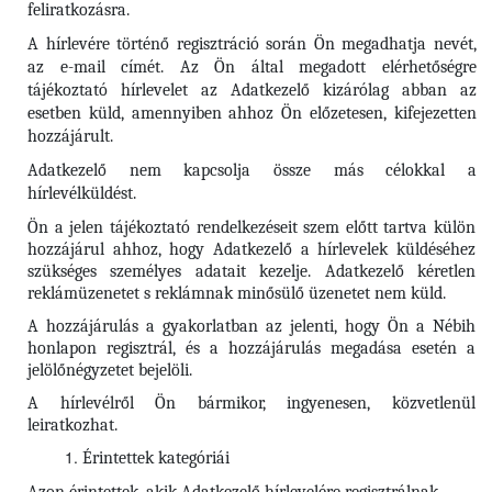
feliratkozásra.
A hírlevére történő regisztráció során Ön megadhatja nevét,
az e-mail címét. Az Ön által megadott elérhetőségre
tájékoztató hírlevelet az Adatkezelő kizárólag abban az
esetben küld, amennyiben ahhoz Ön előzetesen, kifejezetten
hozzájárult.
Adatkezelő nem kapcsolja össze más célokkal a
hírlevélküldést.
Ön a jelen tájékoztató rendelkezéseit szem előtt tartva külön
hozzájárul ahhoz, hogy Adatkezelő a hírlevelek küldéséhez
szükséges személyes adatait kezelje. Adatkezelő kéretlen
reklámüzenetet s reklámnak minősülő üzenetet nem küld.
A hozzájárulás a gyakorlatban az jelenti, hogy Ön a Nébih
honlapon regisztrál, és a hozzájárulás megadása esetén a
jelölőnégyzetet bejelöli.
A hírlevélről Ön bármikor, ingyenesen, közvetlenül
leiratkozhat.
Érintettek kategóriái