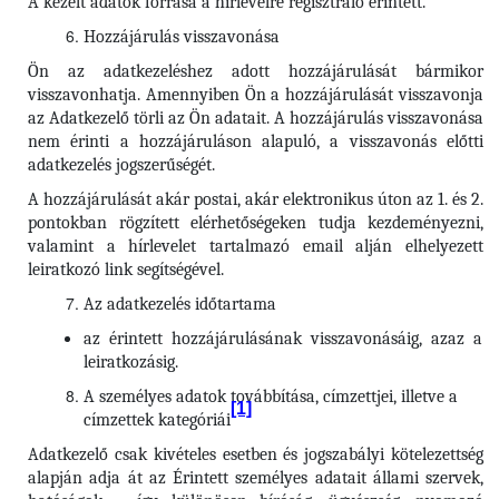
A kezelt adatok forrása a hírlevélre regisztráló érintett.
Hozzájárulás visszavonása
Ön az adatkezeléshez adott hozzájárulását bármikor
visszavonhatja. Amennyiben Ön a hozzájárulását visszavonja
az Adatkezelő törli az Ön adatait. A hozzájárulás visszavonása
nem érinti a hozzájáruláson alapuló, a visszavonás előtti
adatkezelés jogszerűségét.
A hozzájárulását akár postai, akár elektronikus úton az 1. és 2.
pontokban rögzített elérhetőségeken tudja kezdeményezni,
valamint a hírlevelet tartalmazó email alján elhelyezett
leiratkozó link segítségével.
Az adatkezelés időtartama
az érintett hozzájárulásának visszavonásáig, azaz a
leiratkozásig.
A személyes adatok továbbítása, címzettjei, illetve a
[1]
címzettek kategóriái
Adatkezelő csak kivételes esetben és jogszabályi kötelezettség
alapján adja át az Érintett személyes adatait állami szervek,