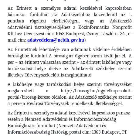
Az Érintett a személyes adatai kezelésével kapcsolatban
bármikor fordulhat az Adatkezelőhöz közvetlenül az 1.
pontban rögzített elérhetőségen, vagy az Adatkezelő
adatvédelmi tisztségviselőjéhez a Közinformatika Nonprofit
Kft-hez (levelezési cím: 1043 Budapest, Csányi László u. 34., e-
mail cím:
adatvedelem@nebih.gov.hu
)
Az Érintettnek lehetősége van adatainak védelme érdekében
bírósághoz fordulni. A bíróság az ügyben soron kívül jár el. A
per – az érintett választása szerint – az érintett lakóhelye vagy
tartózkodási helye illetve az Adatkezelő székhelye szerint
illetékes Törvényszék előtt is megindítható.
A lakóhelye vagy tartózkodási helye szerinti törvényszéket
megkeresheti a http://birosag.hu/ugyfelkapcsolati-
portal/birosag-kereso oldalon. Az Adatkezelő székhelye szerint
a perre a Fővárosi Törvényszék rendelkezik illetékességgel.
Az Érintett a személyes adatai kezelésével kapcsolatos panasz
esetén a Nemzeti Adatvédelmi és Információszabadság
Hatósághoz is fordulhat (Nemzeti Adatvédelmi és
Információszabadság Hatóság, postai cím: 1363 Budapest, Pf.