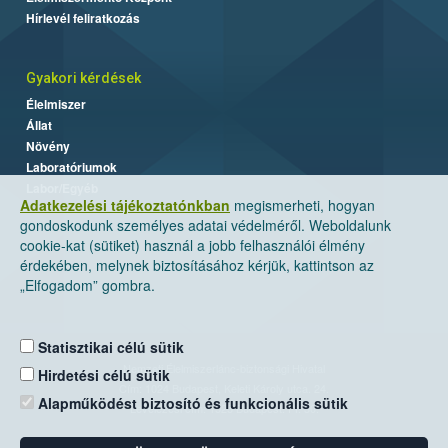
Hírlevél feliratkozás
Gyakori kérdések
Élelmiszer
Állat
Növény
Laboratóriumok
Labor/Egyéb
Adatkezelési tájékoztatónkban
megismerheti, hogyan
gondoskodunk személyes adatai védelméről. Weboldalunk
cookie-kat (sütiket) használ a jobb felhasználói élmény
érdekében, melynek biztosításához kérjük, kattintson az
„Elfogadom” gombra.
Statisztikai célú sütik
Nemzeti Élelmiszerlánc-biztonsági Hivatal
Hirdetési célú sütik
Cím: 1024 Budapest, Keleti Károly utca. 24.
Alapműködést biztosító és funkcionális sütik
Levelezési cím: 1525 Budapest. Pf. 30.