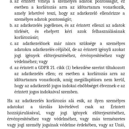
az érintett vitatja a személyes adatok pontosságát, ez
esetben a korlátozás arra az időtartamra vonatkozik,
amely lehetővé teszi, hogy az adatkezelő ellenőrizze a
személyes adatok pontosságát;
az adatkezelés jogellenes, és az érintett ellenzi az adatok
törlését, és ehelyett kéri azok felhasználásának
korlátozását;
az adatkezelőnek már nincs szüksége a személyes
adatokra adatkezelés céljából, de az érintett igényli azokat
jogi igények előterjesztéséhez, érvényesítéséhez vagy
védelméhez; vagy
az érintett a GDPR 21. cikk (1) bekezdése szerint tiltakozott
az adatkezelés ellen; ez esetben a korlátozás arra az
időtartamra vonatkozik, amíg megállapításra nem kerül,
hogy az adatkezelő jogos indokai elsőbbséget élveznek-e az
érintett jogos indokaival szemben.
Ha az adatkezelés korlátozás alá esik, az ilyen személyes
adatokat a tárolás kivételével csak az Érintett
hozzájárulásával, vagy jogi igények előterjesztéséhez,
érvényesítéséhez vagy védelméhez, vagy más természetes
vagy jogi személy jogainak védelme érdekében, vagy az Unió,