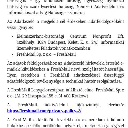
hatóságok – így különösen bíróság, ügyészség, nyomozó
hatóság és szabálysértési hatóság, Nemzeti Adatvédelmi és
Információszabadság Hatóság – számára.
Az Adatkezelő a megjelölt cél érdekében adatfeldolgozóként
veszi igénybe:
Élelmiszerlánc-biztonsági Centrum Nonprofit Kft.
(székhely: 1024 Budapest, Keleti K. u. 24.) informatikai
üzemeltetési feladatok vonatkozásában
FreshMail Sp. z o.o. – FreshMail
Az adatok feldolgozásához az Adatkezelő hírlevelek, értesítő e-
mailek kiküldéséhez a FreshMail nevű szolgáltatót használja.
Ilyen esetekben a FreshMail adatkezeléssel összefüggő
adatfeldolgozói tevékenysége a technikai háttér szolgáltatása.
A FreshMail Lenygelországban található, címe: FreshMail Sp. z
o.o. (Al. 29 Listopada 155 c, 31-406 Kraków)
A FreshMail adatvédelmi tájékoztatója elérhető:
https://freshmail.com/privacy-policy-2/
A FreshMail a kiküldött levelekbe és az azokban található
linkekbe speciális mérőkódot helyez el, amelynek segítségével