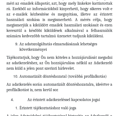
méri az emailek állapotát, azt, hogy mely linkekre kattintottak
rá. Ezekből az információkból kinyerhető, hogy sikeres volt-e
az e-mailek kézbesítése és megnyitása, illetve az érintett
használati szokása is megismerhető. A mérés célja, hogy
megismerjük a kiküldött emailek használati szokásait és ezen
keresztül a későbbi kiküldések alkalmával a felhasználók
számára kedvezőbb tartalmú üzenetet tudjunk kiküldeni.
Az adatszolgáltatás elmaradásának lehetséges
következményei
Tájékoztatjuk, hogy Ön nem köteles a hozzájárulását megadni
az adatkezeléshez, az Ön hozzájárulása nélkül az Adatkezelő
nem küld a jelen pont szerinti hírlevelet.
Automatizált döntéshozatal (továbbá profilalkotás)
Az adatkezelés során automatizált döntéshozatalra, ideértve a
profilalkotást is, nem kerül sor.
Az érintett adatkezeléssel kapcsolatos jogai
Érintett tájékoztatáshoz való joga