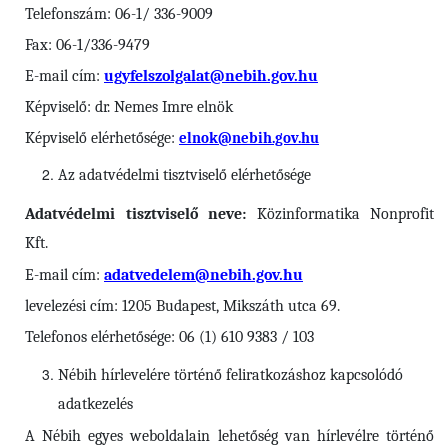
Telefonszám: 06-1/ 336-9009
Fax: 06-1/336-9479
E-mail cím:
ugyfelszolgalat@nebih.gov.hu
Képviselő: dr. Nemes Imre elnök
Képviselő elérhetősége:
elnok@nebih.gov.hu
Az adatvédelmi tisztviselő elérhetősége
Adatvédelmi tisztviselő neve:
Közinformatika Nonprofit
Kft.
E-mail cím:
adatvedelem@nebih.gov.hu
levelezési cím: 1205 Budapest, Mikszáth utca 69.
Telefonos elérhetősége: 06 (1) 610 9383 / 103
Nébih
hírlevelére történő feliratkozáshoz kapcsolódó
adatkezelés
A Nébih egyes weboldalain lehetőség van hírlevélre történő