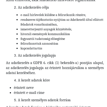
Azon érintettek, akik Adatkezelő hírlevelére regisztrálnak
Az adatkezelés célja
e-mail hírlevelek küldése a feliratkozók részére,
rendszeres tájékoztatás nyújtása az Adatkezelő által ellátott
feladatok vonatkozásában,
ismeretterjesztő anyagok közzététele,
hivatali események kommunikálása
fogyasztói tudatosság elősegítése
feliratkozottak azonosítása
kapcsolattartás
Az adatkezelés jogalapja
Az adatkezelés a GDPR 6. cikk (1) bekezdés a) pontján alapul,
az adatkezelés jogalapja az érintett hozzájárulása a személyes
adatai kezeléséhez.
A kezelt adatok köre
érintett neve
érintett e-mail címe
A kezelt személyes adatok forrása