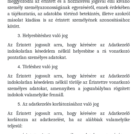
meggyőződni az érintett és a hozzáférési jogával élni kívánó
személy személyazonosságának egyezéséről, ennek érdekében
a tájékoztatás, az adatokba történő betekintés, illetve azokról
másolat kiadása is az érintett személyének azonosításához
kötött.
Helyesbítéshez való jog
Az Érintett jogosult arra, hogy kérésére az Adatkezelő
indokolatlan késedelem nélkül helyesbítse a rá vonatkozó
pontatlan személyes adatokat.
Törléshez való jog
Az Érintett
jogosult arra, hogy kérésére az Adatkezelő
indokolatlan késedelem nélkül törölje az Érintettre vonatkozó
személyes adatokat, amennyiben a jogszabályban rögzített
indokok valamelyike fennáll.
Az adatkezelés korlátozásához való jog
Az Érintett jogosult arra, hogy kérésére az Adatkezelő
korlátozza az adatkezelést, ha az alábbiak valamelyike
teljesül: