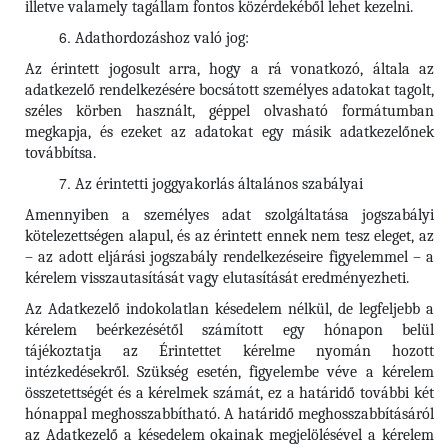
illetve valamely tagállam fontos közérdekéből lehet kezelni.
Adathordozáshoz való jog:
Az érintett jogosult arra, hogy a rá vonatkozó, általa az
adatkezelő rendelkezésére bocsátott személyes adatokat tagolt,
széles körben használt, géppel olvasható formátumban
megkapja, és ezeket az adatokat egy másik adatkezelőnek
továbbítsa.
Az érintetti joggyakorlás általános szabályai
Amennyiben a személyes adat szolgáltatása jogszabályi
kötelezettségen alapul, és az érintett ennek nem tesz eleget, az
– az adott eljárási jogszabály rendelkezéseire figyelemmel – a
kérelem visszautasítását vagy elutasítását eredményezheti.
Az Adatkezelő indokolatlan késedelem nélkül, de legfeljebb a
kérelem beérkezésétől számított egy hónapon belül
tájékoztatja az Érintettet kérelme nyomán hozott
intézkedésekről. Szükség esetén, figyelembe véve a kérelem
összetettségét és a kérelmek számát, ez a határidő további két
hónappal meghosszabbítható. A határidő meghosszabbításáról
az Adatkezelő a késedelem okainak megjelölésével a kérelem