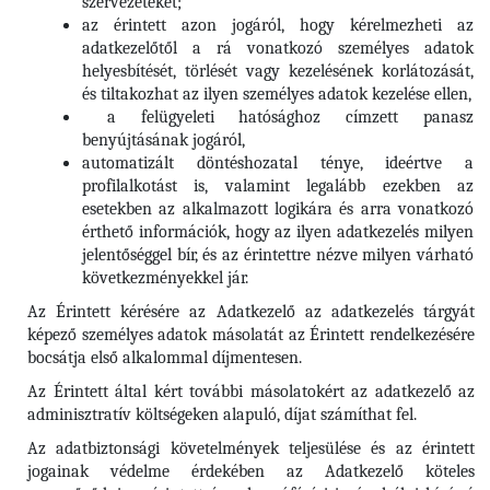
szervezeteket;
az érintett azon jogáról, hogy kérelmezheti az
adatkezelőtől a rá vonatkozó személyes adatok
helyesbítését, törlését vagy kezelésének korlátozását,
és tiltakozhat az ilyen személyes adatok kezelése ellen,
a felügyeleti hatósághoz címzett panasz
benyújtásának jogáról,
automatizált döntéshozatal ténye, ideértve a
profilalkotást is, valamint legalább ezekben az
esetekben az alkalmazott logikára és arra vonatkozó
érthető információk, hogy az ilyen adatkezelés milyen
jelentőséggel bír, és az érintettre nézve milyen várható
következményekkel jár.
Az Érintett kérésére az Adatkezelő az adatkezelés tárgyát
képező személyes adatok másolatát az Érintett rendelkezésére
bocsátja első alkalommal díjmentesen.
Az Érintett által kért további másolatokért az adatkezelő az
adminisztratív költségeken alapuló, díjat számíthat fel.
Az adatbiztonsági követelmények teljesülése és az érintett
jogainak védelme érdekében az Adatkezelő köteles