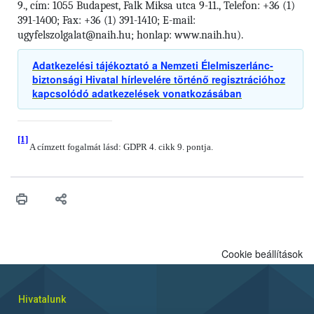
9., cím: 1055 Budapest, Falk Miksa utca 9-11., Telefon: +36 (1)
391-1400; Fax: +36 (1) 391-1410; E-mail:
ugyfelszolgalat@naih.hu; honlap: www.naih.hu).
Adatkezelési tájékoztató a Nemzeti Élelmiszerlánc-
biztonsági Hivatal hírlevelére történő regisztrációhoz
kapcsolódó adatkezelések vonatkozásában
[1]
A címzett fogalmát lásd: GDPR 4. cikk 9. pontja.
Cookie beállítások
Hivatalunk