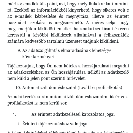
méri az emailek állapotát, azt, hogy mely linkekre kattintottak
rá. Ezekből az információkból kinyerhető, hogy sikeres volt-e
az e-mailek kézbesítése és megnyitása, illetve az érintett
használati szokása is megismerhető. A mérés célja, hogy
megismerjük a kiküldött emailek használati szokásait és ezen
keresztül a későbbi kiküldések alkalmával a felhasználók
számára kedvezőbb tartalmú üzenetet tudjunk kiküldeni.
Az adatszolgáltatás elmaradásának lehetséges
következményei
Tájékoztatjuk, hogy Ön nem köteles a hozzájárulását megadni
az adatkezeléshez, az Ön hozzájárulása nélkül az Adatkezelő
nem küld a jelen pont szerinti hírlevelet.
Automatizált döntéshozatal (továbbá profilalkotás)
Az adatkezelés során automatizált döntéshozatalra, ideértve a
profilalkotást is, nem kerül sor.
Az érintett adatkezeléssel kapcsolatos jogai
Érintett tájékoztatáshoz való joga