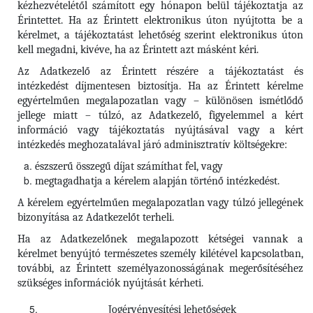
kézhezvételétől számított egy hónapon belül tájékoztatja az
Érintettet. Ha az Érintett elektronikus úton nyújtotta be a
kérelmet, a tájékoztatást lehetőség szerint elektronikus úton
kell megadni, kivéve, ha az Érintett azt másként kéri.
Az Adatkezelő az Érintett részére a tájékoztatást és
intézkedést díjmentesen biztosítja. Ha az Érintett kérelme
egyértelműen megalapozatlan vagy – különösen ismétlődő
jellege miatt – túlzó, az Adatkezelő, figyelemmel a kért
információ vagy tájékoztatás nyújtásával vagy a kért
intézkedés meghozatalával járó adminisztratív költségekre:
észszerű összegű díjat számíthat fel, vagy
megtagadhatja a kérelem alapján történő intézkedést.
A kérelem egyértelműen megalapozatlan vagy túlzó jellegének
bizonyítása az Adatkezelőt terheli.
Ha az Adatkezelőnek megalapozott kétségei vannak a
kérelmet benyújtó természetes személy kilétével kapcsolatban,
további, az Érintett személyazonosságának megerősítéséhez
szükséges információk nyújtását kérheti.
Jogérvényesítési lehetőségek