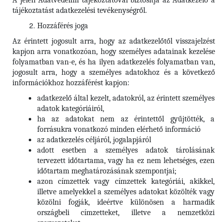
A jelen Adatvédelmi tájékoztatóval biztosítja az Adatkezelő a
tájékoztatást adatkezelési tevékenységről.
Hozzáférés joga
Az érintett jogosult arra, hogy az adatkezelőtől visszajelzést
kapjon arra vonatkozóan, hogy személyes adatainak kezelése
folyamatban van-e, és ha ilyen adatkezelés folyamatban van,
jogosult arra, hogy a személyes adatokhoz és a következő
információkhoz hozzáférést kapjon:
adatkezelő által kezelt, adatokról, az érintett személyes
adatok kategóriáiról,
ha az adatokat nem az érintettől gyűjtötték, a
forrásukra vonatkozó minden elérhető információ
az adatkezelés céljáról, jogalapjáról
adott esetben a személyes adatok tárolásának
tervezett időtartama, vagy ha ez nem lehetséges, ezen
időtartam meghatározásának szempontjai;
azon címzettek vagy címzettek kategóriái, akikkel,
illetve amelyekkel a személyes adatokat közölték vagy
közölni fogják, ideértve különösen a harmadik
országbeli címzetteket, illetve a nemzetközi