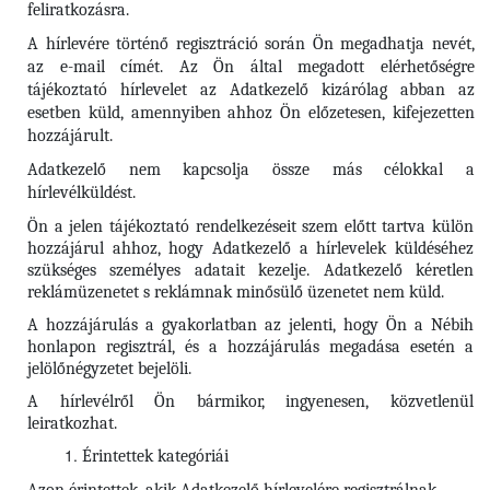
feliratkozásra.
A hírlevére történő regisztráció során Ön megadhatja nevét,
az e-mail címét. Az Ön által megadott elérhetőségre
tájékoztató hírlevelet az Adatkezelő kizárólag abban az
esetben küld, amennyiben ahhoz Ön előzetesen, kifejezetten
hozzájárult.
Adatkezelő nem kapcsolja össze más célokkal a
hírlevélküldést.
Ön a jelen tájékoztató rendelkezéseit szem előtt tartva külön
hozzájárul ahhoz, hogy Adatkezelő a hírlevelek küldéséhez
szükséges személyes adatait kezelje. Adatkezelő kéretlen
reklámüzenetet s reklámnak minősülő üzenetet nem küld.
A hozzájárulás a gyakorlatban az jelenti, hogy Ön a Nébih
honlapon regisztrál, és a hozzájárulás megadása esetén a
jelölőnégyzetet bejelöli.
A hírlevélről Ön bármikor, ingyenesen, közvetlenül
leiratkozhat.
Érintettek kategóriái