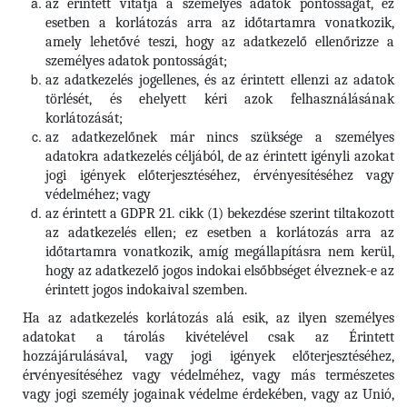
az érintett vitatja a személyes adatok pontosságát, ez
esetben a korlátozás arra az időtartamra vonatkozik,
amely lehetővé teszi, hogy az adatkezelő ellenőrizze a
személyes adatok pontosságát;
az adatkezelés jogellenes, és az érintett ellenzi az adatok
törlését, és ehelyett kéri azok felhasználásának
korlátozását;
az adatkezelőnek már nincs szüksége a személyes
adatokra adatkezelés céljából, de az érintett igényli azokat
jogi igények előterjesztéséhez, érvényesítéséhez vagy
védelméhez; vagy
az érintett a GDPR 21. cikk (1) bekezdése szerint tiltakozott
az adatkezelés ellen; ez esetben a korlátozás arra az
időtartamra vonatkozik, amíg megállapításra nem kerül,
hogy az adatkezelő jogos indokai elsőbbséget élveznek-e az
érintett jogos indokaival szemben.
Ha az adatkezelés korlátozás alá esik, az ilyen személyes
adatokat a tárolás kivételével csak az Érintett
hozzájárulásával, vagy jogi igények előterjesztéséhez,
érvényesítéséhez vagy védelméhez, vagy más természetes
vagy jogi személy jogainak védelme érdekében, vagy az Unió,