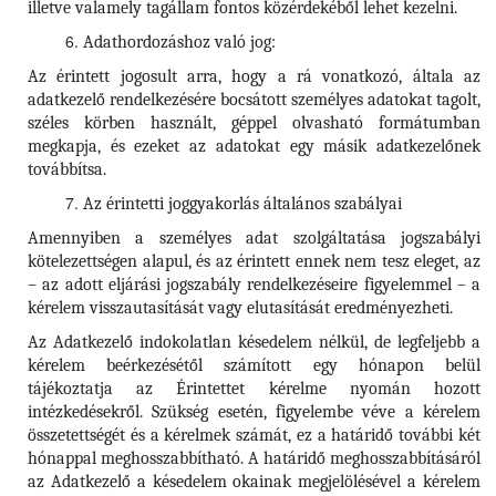
illetve valamely tagállam fontos közérdekéből lehet kezelni.
Adathordozáshoz való jog:
Az érintett jogosult arra, hogy a rá vonatkozó, általa az
adatkezelő rendelkezésére bocsátott személyes adatokat tagolt,
széles körben használt, géppel olvasható formátumban
megkapja, és ezeket az adatokat egy másik adatkezelőnek
továbbítsa.
Az érintetti joggyakorlás általános szabályai
Amennyiben a személyes adat szolgáltatása jogszabályi
kötelezettségen alapul, és az érintett ennek nem tesz eleget, az
– az adott eljárási jogszabály rendelkezéseire figyelemmel – a
kérelem visszautasítását vagy elutasítását eredményezheti.
Az Adatkezelő indokolatlan késedelem nélkül, de legfeljebb a
kérelem beérkezésétől számított egy hónapon belül
tájékoztatja az Érintettet kérelme nyomán hozott
intézkedésekről. Szükség esetén, figyelembe véve a kérelem
összetettségét és a kérelmek számát, ez a határidő további két
hónappal meghosszabbítható. A határidő meghosszabbításáról
az Adatkezelő a késedelem okainak megjelölésével a kérelem