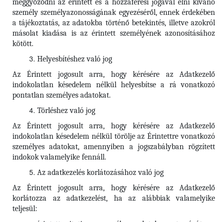
meggyőződni az érintett és a hozzáférési jogával élni kívánó
személy személyazonosságának egyezéséről, ennek érdekében
a tájékoztatás, az adatokba történő betekintés, illetve azokról
másolat kiadása is az érintett személyének azonosításához
kötött.
Helyesbítéshez való jog
Az Érintett jogosult arra, hogy kérésére az Adatkezelő
indokolatlan késedelem nélkül helyesbítse a rá vonatkozó
pontatlan személyes adatokat.
Törléshez való jog
Az Érintett
jogosult arra, hogy kérésére az Adatkezelő
indokolatlan késedelem nélkül törölje az Érintettre vonatkozó
személyes adatokat, amennyiben a jogszabályban rögzített
indokok valamelyike fennáll.
Az adatkezelés korlátozásához való jog
Az Érintett jogosult arra, hogy kérésére az Adatkezelő
korlátozza az adatkezelést, ha az alábbiak valamelyike
teljesül: