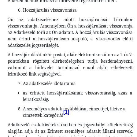
A kezelt adatok forrása a hírlevélre regisztráló érintett.
Hozzájárulás visszavonása
Ön az adatkezeléshez adott hozzájárulását bármikor
visszavonhatja. Amennyiben Ön a hozzájárulását visszavonja
az Adatkezelő törli az Ön adatait. A hozzájárulás visszavonása
nem érinti a hozzájáruláson alapuló, a visszavonás előtti
adatkezelés jogszerűségét.
A hozzájárulását akár postai, akár elektronikus úton az 1. és 2.
pontokban rögzített elérhetőségeken tudja kezdeményezni,
valamint a hírlevelet tartalmazó email alján elhelyezett
leiratkozó link segítségével.
Az adatkezelés időtartama
az érintett hozzájárulásának visszavonásáig, azaz a
leiratkozásig.
A személyes adatok továbbítása, címzettjei, illetve a
[1]
címzettek kategóriái
Adatkezelő csak kivételes esetben és jogszabályi kötelezettség
alapján adja át az Érintett személyes adatait állami szervek,