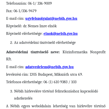
Telefonszám: 06-1/ 336-9009
Fax: 06-1/336-9479
E-mail cím:
ugyfelszolgalat@nebih.gov.hu
Képviselő: dr. Nemes Imre elnök
Képviselő elérhetősége:
elnok@nebih.gov.hu
Az adatvédelmi tisztviselő elérhetősége
Adatvédelmi tisztviselő neve:
Közinformatika Nonprofit
Kft.
E-mail cím:
adatvedelem@nebih.gov.hu
levelezési cím: 1205 Budapest, Mikszáth utca 69.
Telefonos elérhetősége: 06 (1) 610 9383 / 103
Nébih
hírlevelére történő feliratkozáshoz kapcsolódó
adatkezelés
A Nébih egyes weboldalain lehetőség van hírlevélre történő