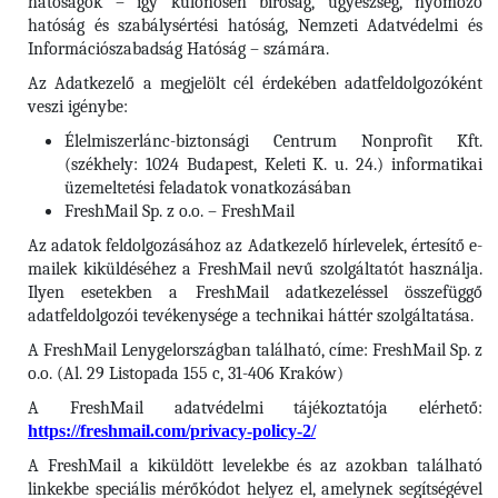
hatóságok – így különösen bíróság, ügyészség, nyomozó
hatóság és szabálysértési hatóság, Nemzeti Adatvédelmi és
Információszabadság Hatóság – számára.
Az Adatkezelő a megjelölt cél érdekében adatfeldolgozóként
veszi igénybe:
Élelmiszerlánc-biztonsági Centrum Nonprofit Kft.
(székhely: 1024 Budapest, Keleti K. u. 24.) informatikai
üzemeltetési feladatok vonatkozásában
FreshMail Sp. z o.o. – FreshMail
Az adatok feldolgozásához az Adatkezelő hírlevelek, értesítő e-
mailek kiküldéséhez a FreshMail nevű szolgáltatót használja.
Ilyen esetekben a FreshMail adatkezeléssel összefüggő
adatfeldolgozói tevékenysége a technikai háttér szolgáltatása.
A FreshMail Lenygelországban található, címe: FreshMail Sp. z
o.o. (Al. 29 Listopada 155 c, 31-406 Kraków)
A FreshMail adatvédelmi tájékoztatója elérhető:
https://freshmail.com/privacy-policy-2/
A FreshMail a kiküldött levelekbe és az azokban található
linkekbe speciális mérőkódot helyez el, amelynek segítségével