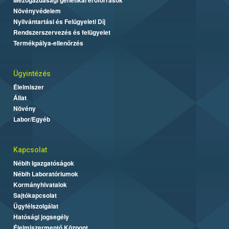
Mezőgazdasági genetikai erőforrások
Növényvédelem
Nyilvántartási és Felügyeleti Díj
Rendszerszervezés és felügyelet
Termékpálya-ellenőrzés
Ügyintézés
Élelmiszer
Állat
Növény
Labor/Egyéb
Kapcsolat
Nébih Igazgatóságok
Nébih Laboratóriumok
Kormányhivatalok
Sajtókapcsolat
Ügyfélszolgálat
Hatósági jogsegély
Élelmiszermentő Központ