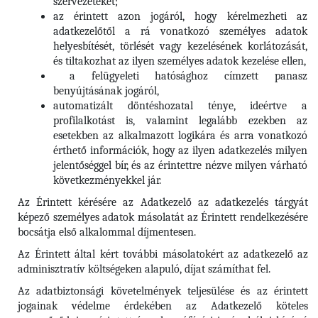
szervezeteket;
az érintett azon jogáról, hogy kérelmezheti az
adatkezelőtől a rá vonatkozó személyes adatok
helyesbítését, törlését vagy kezelésének korlátozását,
és tiltakozhat az ilyen személyes adatok kezelése ellen,
a felügyeleti hatósághoz címzett panasz
benyújtásának jogáról,
automatizált döntéshozatal ténye, ideértve a
profilalkotást is, valamint legalább ezekben az
esetekben az alkalmazott logikára és arra vonatkozó
érthető információk, hogy az ilyen adatkezelés milyen
jelentőséggel bír, és az érintettre nézve milyen várható
következményekkel jár.
Az Érintett kérésére az Adatkezelő az adatkezelés tárgyát
képező személyes adatok másolatát az Érintett rendelkezésére
bocsátja első alkalommal díjmentesen.
Az Érintett által kért további másolatokért az adatkezelő az
adminisztratív költségeken alapuló, díjat számíthat fel.
Az adatbiztonsági követelmények teljesülése és az érintett
jogainak védelme érdekében az Adatkezelő köteles