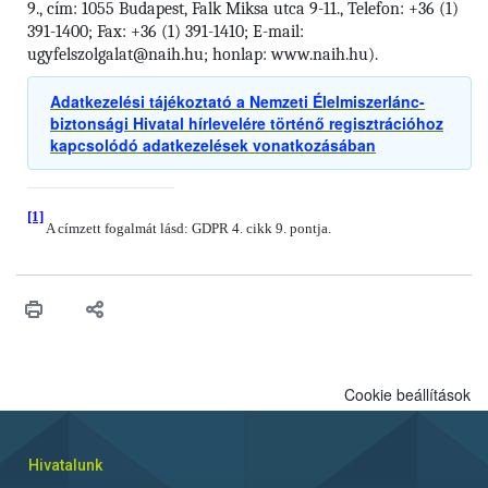
9., cím: 1055 Budapest, Falk Miksa utca 9-11., Telefon: +36 (1)
391-1400; Fax: +36 (1) 391-1410; E-mail:
ugyfelszolgalat@naih.hu; honlap: www.naih.hu).
Adatkezelési tájékoztató a Nemzeti Élelmiszerlánc-
biztonsági Hivatal hírlevelére történő regisztrációhoz
kapcsolódó adatkezelések vonatkozásában
[1]
A címzett fogalmát lásd: GDPR 4. cikk 9. pontja.
Cookie beállítások
Hivatalunk