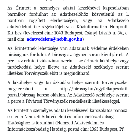
Az Érintett a személyes adatai kezelésével kapcsolatban
bármikor fordulhat az Adatkezelőhöz közvetlenül az 1.
pontban rögzített elérhetőségen, vagy az Adatkezelő
adatvédelmi tisztségviselőjéhez a Közinformatika Nonprofit
Kft-hez (levelezési cím: 1043 Budapest, Csányi László u. 34., e-
mail cím:
adatvedelem@nebih.gov.hu
)
Az Érintettnek lehetősége van adatainak védelme érdekében
bírósághoz fordulni. A bíróság az ügyben soron kívül jár el. A
per – az érintett választása szerint – az érintett lakóhelye vagy
tartózkodási helye illetve az Adatkezelő székhelye szerint
illetékes Törvényszék előtt is megindítható.
A lakóhelye vagy tartózkodási helye szerinti törvényszéket
megkeresheti a http://birosag.hu/ugyfelkapcsolati-
portal/birosag-kereso oldalon. Az Adatkezelő székhelye szerint
a perre a Fővárosi Törvényszék rendelkezik illetékességgel.
Az Érintett a személyes adatai kezelésével kapcsolatos panasz
esetén a Nemzeti Adatvédelmi és Információszabadság
Hatósághoz is fordulhat (Nemzeti Adatvédelmi és
Információszabadság Hatóság, postai cím: 1363 Budapest, Pf.