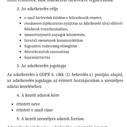
Azon érintettek, akik Adatkezelő hírlevelére regisztrálnak
Az adatkezelés célja
e-mail hírlevelek küldése a feliratkozók részére,
rendszeres tájékoztatás nyújtása az Adatkezelő által ellátott
feladatok vonatkozásában,
ismeretterjesztő anyagok közzététele,
hivatali események kommunikálása
fogyasztói tudatosság elősegítése
feliratkozottak azonosítása
kapcsolattartás
Az adatkezelés jogalapja
Az adatkezelés a GDPR 6. cikk (1) bekezdés a) pontján alapul,
az adatkezelés jogalapja az érintett hozzájárulása a személyes
adatai kezeléséhez.
A kezelt adatok köre
érintett neve
érintett e-mail címe
A kezelt személyes adatok forrása