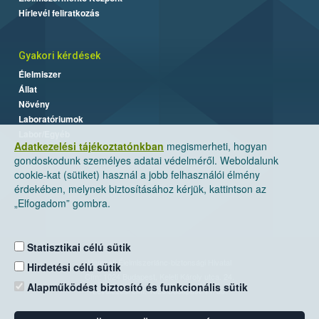
Hírlevél feliratkozás
Gyakori kérdések
Élelmiszer
Állat
Növény
Laboratóriumok
Labor/Egyéb
Adatkezelési tájékoztatónkban
megismerheti, hogyan
gondoskodunk személyes adatai védelméről. Weboldalunk
cookie-kat (sütiket) használ a jobb felhasználói élmény
érdekében, melynek biztosításához kérjük, kattintson az
„Elfogadom” gombra.
Statisztikai célú sütik
Nemzeti Élelmiszerlánc-biztonsági Hivatal
Hirdetési célú sütik
Cím: 1024 Budapest, Keleti Károly utca. 24.
Alapműködést biztosító és funkcionális sütik
Levelezési cím: 1525 Budapest. Pf. 30.